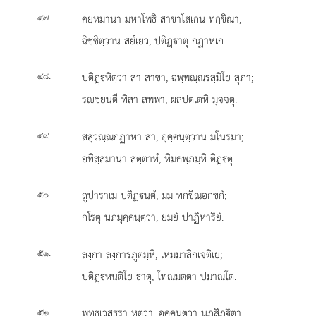
.
คยฺหมานา มหาโพธิ สาขาโสเกน ทกฺขิณา;
๔๗
ฉิชฺชิตฺวาน สยํเยว, ปติฏฺาตุ กฏาหเก.
.
ปติฏฺหิตฺวา สา สาขา, ฉพฺพณฺณรสฺมิโย สุภา;
๔๘
รฺชยนฺตี ทิสา สพฺพา, ผลปตฺเตหิ มุจฺจตุ.
.
สสุวณฺณกฏาหา สา, อุคฺคนฺตฺวาน มโนรมา;
๔๙
อทิสฺสมานา สตฺตาหํ, หิมคพฺภมฺหิ ติฏฺตุ.
.
ถูปาราเม ปติฏฺนฺตํ, มม ทกฺขิณอกฺขกํ;
๕๐
กโรตุ นภมุคฺคนฺตฺวา, ยมยํ ปาฏิหาริยํ.
.
ลงฺกา ลงฺการภูตมฺหิ, เหมมาลิกเจติเย;
๕๑
ปติฏฺหนฺติโย ธาตุ, โทณมตฺตา ปมาณโต.
.
พุทฺธเวสธรา หุตฺวา, อุคฺคนฺตฺวา นภสิฏฺิตา;
๕๒