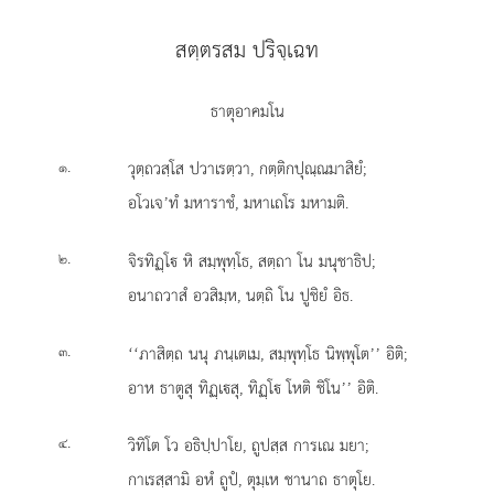
สตฺตรสม ปริจฺเฉท
ธาตุอาคมโน
.
วุตฺถวสฺโส ปวาเรตฺวา, กตฺติกปุณฺณมาสิยํ;
๑
อโวเจ’ทํ มหาราชํ, มหาเถโร มหามติ.
.
จิรทิฏฺโ หิ สมฺพุทฺโธ, สตฺถา โน มนุชาธิป;
๒
อนาถวาสํ อวสิมฺห, นตฺถิ โน ปูชิยํ อิธ.
.
‘‘ภาสิตฺถ นนุ ภนฺเตเม, สมฺพุทฺโธ นิพฺพุโต’’ อิติ;
๓
อาห ธาตูสุ ทิฏฺเสุ, ทิฏฺโ โหติ ชิโน’’ อิติ.
.
วิทิโต
โว อธิปฺปาโย, ถูปสฺส การเณ มยา;
๔
กาเรสฺสามิ อหํ ถูปํ, ตุมฺเห ชานาถ ธาตุโย.