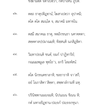
ชงฺฆามตฺตํ จิตาเปตฺวา, กติปาเหน ภูปติ.
.
ตตฺถ ธาตุปติฏฺานํ, โฆสาเปตฺวา อุปาคมิ;
๔๒
ตโต ตโต สมนฺโต จ, สมาคมิ มหาชโน.
.
ตสฺมึ สมาคเม ธาตุ, หตฺถิกฺขนฺธา นคาคฺคตา;
๔๓
สตฺตตาลปฺปมาณมฺหิ, ทิสฺสนฺติ นภสิฏฺิตา.
.
วิมฺหาปยนฺติ ชนตํ, ยมกํ ปาฏิหาริยํ;
๔๔
กณฺณมฺพมูเล พุทฺโธ’ว, อกริ โลมหํสนํ.
.
ตโต
นิกฺขนฺตชาลาหิ, ชลธาราหิ จา’สกึ;
๔๕
อยํ โอภาสิตา’สิตฺตา, สพฺพาลํกามหี มหุ.
.
ปรินิพฺพานมฺจมฺหิ, นิปนฺเนน ชิเนน หิ;
๔๖
กตํ มหาอธิฏฺาน-ปฺจกํ ปฺจจกฺขุนา.