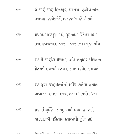
.
ตํ ธาตุํ ธาตุปตฺตฺจ, อาทาย สุมโน ตโต;
๒๑
อาคมฺม เจติยคิรึ, เถรสฺส’ทาสิ ตํ ยติ.
.
มหานาควนุยฺยานํ, วุตฺเตนา วิธินา’คมา;
๒๒
สายนฺหาสมเย ราชา, ราชเสนา ปุรกฺขโต.
.
เปสิ ธาตุโย สพฺพา, เถโร ตตฺเถว ปพฺพเต;
๒๓
มิสฺสกํ ปพฺพตํ ตสฺมา, อาหุ เจติย ปพฺพตํ.
.
เปตฺวา ธาตุปตฺตํ ตํ, เถโร เจติยปพฺพเต;
๒๔
คเหตฺวา อกฺขกํ ธาตุํ, สงฺเกตํ สคโณ’คมา.
.
สจายํ มุนิโน ธาตุ, ฉตฺตํ นมตุ เม สยํ;
๒๕
ชณฺณุเกหิ กรีธาตุ, ธาตุจงฺโกฏโก อยํ.
.
๒๖