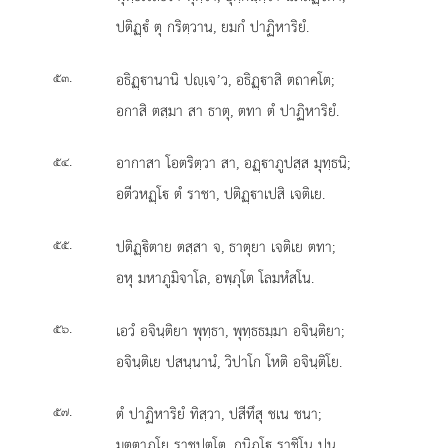
ปติฏฺํ ตุ กริตฺวาน, ยมกํ ปาฏิหาริยํ.
.
อธิฏฺานานิ ปฺเจ’ว, อธิฏฺาสิ ตถาคโต;
๕๓
อกาสิ ตสฺมา สา ธาตุ, ตทา ตํ ปาฏิหาริยํ.
.
อากาสา โอตริตฺวา สา, อฏฺาภูปสฺส มุทฺธนิ;
๕๔
อตีวหฏฺโ ตํ ราชา, ปติฏฺาเปสิ เจติเย.
.
ปติฏฺิตาย ตสฺสา จ, ธาตุยา เจติเย ตทา;
๕๕
อหุ มหาภูมิจาโล, อพฺภุโต โลมหํสโน.
.
เอวํ อจินฺติยา พุทฺธา, พุทฺธธมฺมา อจินฺติยา;
๕๖
อจินฺติเย ปสนฺนานํ, วิปาโก โหติ อจินฺติโย.
.
ตํ ปาฏิหาริยํ ทิสฺวา, ปสีทึสุ ชเน ชนา;
๕๗
มตฺตาภโย ราชปุตฺโต, กนิฏฺโ ราชิโน ปน.