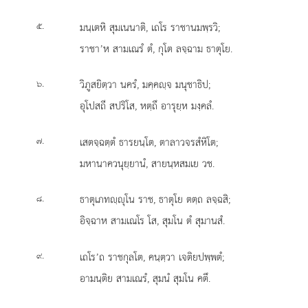
.
มนฺเตหิ สุมเนนาติ, เถโร ราชานมพฺรวิ;
๕
ราชา’ห สามเณรํ ตํ, กุโต ลจฺฉาม ธาตุโย.
.
วิภูสยิตฺวา นครํ, มคฺคฺจ มนุชาธิป;
๖
อุโปสถี สปริโส, หตฺถึ อารุยฺห มงฺคลํ.
.
เสตจฺฉตฺตํ ธารยนฺโต, ตาลาวจรสํหิโต;
๗
มหานาควนุยฺยานํ, สายนฺหสมเย วช.
.
ธาตุเภทฺุโน ราช, ธาตุโย ตตฺถ ลจฺฉสิ;
๘
อิจฺฉาห สามเณโร โส, สุมโน ตํ สุมานสํ.
.
เถโร’ถ ราชกุลโต, คนฺตฺวา เจติยปพฺพตํ;
๙
อามนฺติย สามเณรํ, สุมนํ สุมโน คตึ.