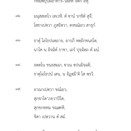
กทมฺพปุปฺผอาทาริ-วลฺลีหิ จิตกํ อหุ.
.
มนุสฺสเทโว
เทเวหิ, ตํ านํ รกฺขิตํ สุจึ;
๓๒
โสธาเปตฺวา ภูสยิตฺวา, ตงฺขณํเยว สาธุกํ.
.
ธาตุํ โอโรปนตฺถาย, อารภี หตฺถิกฺขนฺธโต;
๓๓
นาโค น อิจฺฉิตํ ราชา, เถรํ ปุจฺฉิตฺถ ตํ มนํ.
.
อตฺตโน ขนฺธสมเก, าเน ปนมิจฺฉติ;
๓๔
ธาตุโอโรปนํ เตน, น อิฏฺมี’ติ โส พฺรวิ.
.
อาณาเปตฺวา ขณํเยว,
๓๕
สุกฺขาโต’ภยวาปิโต;
สุกฺขกทฺทม ขณฺเฑหิ,
จิตา เปตฺวาน ตํ สมํ.