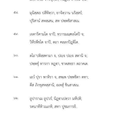
.
มุนิสฺสเร ปสีทิตฺวา, ยาจิตฺวาน นริสฺสรํ;
๕๘
ปุริสานํ สหสฺเสน, สห ปพฺพชิสาสเน.
.
เจตาริคามโต
จาปิ, ทฺวารมณฺฑลโตปิ จ;
๕๙
วิหีรพีชโต จาปิ, ตถา คลฺลกปิฏฺิโต.
.
ตโถ’ปติสฺสคามา จ, ปฺจ ปฺจ สตานิ จ;
๖๐
ปพฺพชุํ ทารกา หฏฺา, ชาตสทฺธา ตถาคเต.
.
เอวํ ปุรา พาหิรา จ, สพฺเพ ปพฺพชิตา ตทา;
๖๑
ตึส ภิกฺขุสหสฺสานิ, อเหสุํ ชินสาสเน.
.
ถูปาราเม ถูปวรํ, นิฏฺาเปตฺวา มหีปติ;
๖๒
รตนาทีหิ’เนเกหิ, สทา ปูชมการยิ.