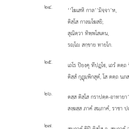
๒๔
.
‘‘โฆเสหิ กาล’’มิจฺจา’ห,
ติสฺโส กาลมโฆสยิ;
สุณิตฺวา ทิพฺพโสเตน,
รฺโ สกฺขาย ทายโก.
๒๕
.
เถโร ปิยงฺคุ ทีปฏฺโ, เถรํ ตตฺถ 
ติสฺสํ กุฏุมฺพิกสุตํ, โส ตตฺถ น
๒๖
.
ตสฺส ติสฺโส กราปตฺต-อาทายา’
สงฺฆสฺส ภาคํ สมฺภาคํ, ราชา ปต
๒๗
.
สมฺภาคํ
ขิปิ ติสฺโส จ, สมฺภาคํ