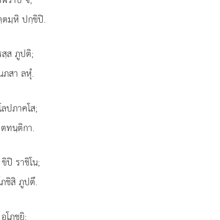
ตมฺหิ ปกฺขิปิ.
สฺส ภูปติ;
ภสา ลหุํ.
อาโลปภาคโส;
 ตทนฺติกา.
ขิปิ ราชิโน;
ภชิสิ ภูปตึ.
 อโภชยิ;