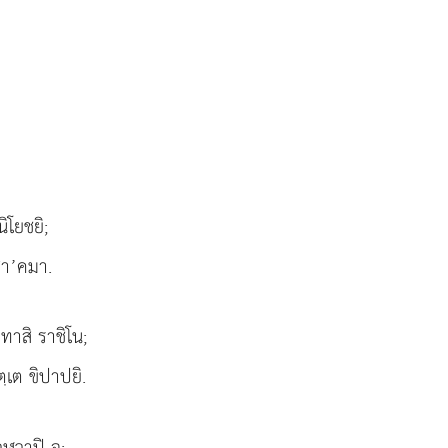
นิโยชยิ;
ภสา’คมา.
ทาสิ ราชิโน;
ฺเต ขิปาปยิ.
 วฬวาปิ จ;