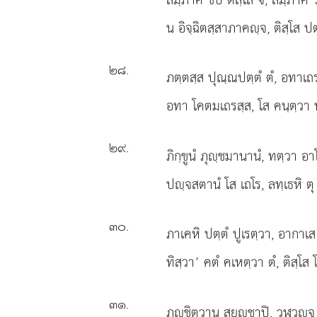
น อิจฺฉิตสฺสาภาคฺจ, ติสฺโส ปตฺ
๒๘
.
ภตฺตสฺส ปุณฺณปตฺตํ ตํ, อทาเถร
อทา โคตมเถรสฺส, โส คนฺตฺวา น
๒๙
.
ภิกฺขูนํ ภุฺชมานานํ, ทตฺวา 
ปฺจสตานํ โส เถโร, ลทฺเธหิ ตุ
๓๐
.
ภาเคหิ ปตฺตํ ปูเรตฺวา, อากาเส 
ทิสฺวา’ คตํ คเหตฺวา ตํ, ติสฺโส โ
๓๑
.
ภุฺชิตฺวาน สยฺชาปิ, วฬวฺจ