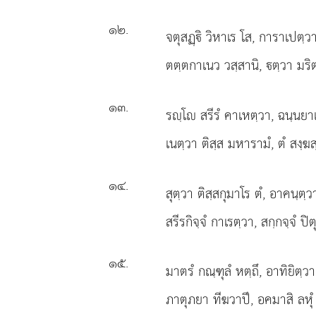
๑๒
.
จตุสฏฺิ วิหาเร โส, การาเปตฺว
ตตฺตกาเนว วสฺสานิ, ตฺวา มริ
๑๓
.
รฺโ
สรีรํ คาเหตฺวา, ฉนฺนยา
เนตฺวา ติสฺส มหารามํ, ตํ สงฺฆสฺ
๑๔
.
สุตฺวา ติสฺสกุมาโร ตํ, อาคนฺตฺ
สรีรกิจฺจํ กาเรตฺวา, สกฺกจฺจํ ปิต
๑๕
.
มาตรํ กณฺฑุลํ หตฺถึ, อาทิยิตฺ
ภาตุภยา ทีฆวาปึ, อคมาสิ ลหุํ