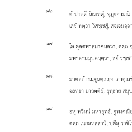
๑๖
.
ตํ ปวตฺตึ นิเวเทตุํ, ทุฏฺคามณิ ส
เลขํ ทตฺวา วิสชฺเชสุํ, สจฺเจมจ
๑๗
.
โส คุตฺตหาลมาคนฺตฺวา, ตตฺถ จา
มหาคามมุปคนฺตฺวา, สยํ รชฺเช’ภ
๑๘
.
มาตตฺถํ กณฺฑูลตฺถฺจ, ภาตุเลขํ 
อลทฺธา ยาวตติยํ, ยุทฺธาย สมุป
๑๙
.
อหุ ทฺวินฺนํ มหายุทฺธํ, จูฬงฺคณิยป
ตตฺถ เนกสหสฺสานิ, ปตึสุ ราชิ