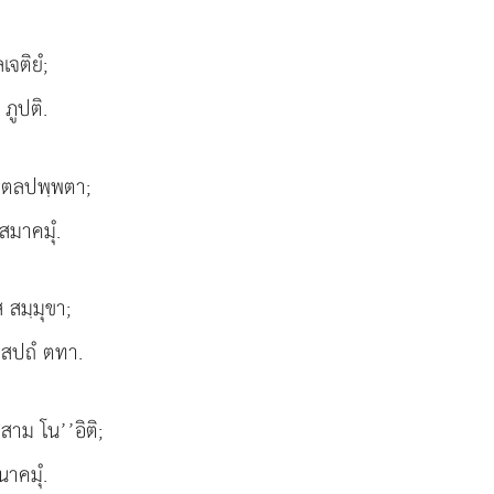
จติยํ;
 ภูปติ.
ิตฺตลปพฺพตา;
สมาคมุํ.
 สมฺมุขา;
 สปถํ ตทา.
ฺสาม โน’’อิติ;
นาคมุํ.