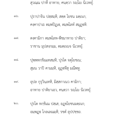
สุวณฺณ ปาหึ อาทาย, คนฺตฺวา รฺโ นิเวทยุํ.
.
ปุราปาจิน ปสฺสมฺหิ, สตฺต โยชน มตฺถเก;
๑๖
คงฺคาปาเร ตมฺพปิฏฺเ, ตมฺพโลหํ สมุฏฺหิ.
.
ตงฺคามิกา ตมฺพโลห-พีชมาทาย ปาติยา;
๑๗
ราชาน มุปสงฺกมฺม, ตมตฺถฺจ นิเวทยุํ.
.
ปุพฺพทกฺขิณเทสมฺหิ, ปุรโต จตุโยชเน;
๑๘
สุมน วาปิ คามมฺหิ, อุฏฺหึสุ มณีพหู.
.
อุปล
กุรุวินฺเทหิ, มิสฺสกาเนว คามิกา;
๑๙
อาทาย ปาติยาเอว, คนฺตฺวา รฺโ นิเวทยุํ.
.
ปุรโต ทกฺขิเณ ปสฺเส, อฏฺโยชนมตฺถเก;
๒๐
อมฺพฏฺ โกลเลณมฺหิ, รชตํ อุปปชฺชถ.