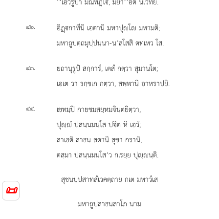
‘‘เอวรูปา มณีทิฏฺโ, มยา’’อิติ นิเวทยิ.
.
อิฏฺกาทีนิ เอตานิ มหาปุฺโ มหามติ;
๔๒
มหาถูปตฺถมุปฺปนฺนา-น’สฺโสสิ ตทเหว โส.
.
ยถานุรูปํ สกฺการํ, เตสํ กตฺวา สุมานโต;
๔๓
เอเต วา รกฺขเก กตฺวา, สพฺพานิ อาหราปยิ.
.
เขทมฺปิ
กายชมสยฺหมจินฺตยิตฺวา,
๔๔
ปุฺํ ปสนฺนมนโส ปจิต หิ เอวํ;
สาเธติ สาธน สตานิ สุขา กรานิ,
ตสฺมา ปสนฺนมนโส’ว กเรยฺย ปุฺนฺติ.
สุชนปฺปสาทสํเวคตฺถาย กเต มหาวํเส
📜
มหาถูปสาธนลาโภ นาม