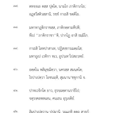
.
ตทจฺจเย ตสฺส ปุตฺโต, นามโก ภาติกาภโย;
๓๗
อฏฺวีสติวสฺสานิ, รชฺชํ กาเรสิ ขตฺติโย.
.
มหาทาฏฺิกราชสฺส, ภาติกตฺตามหีปติ;
๓๘
ทีเป ‘‘ภาติกราชา’’ติ, ปากโฏ อาสิ ธมฺมิโก.
.
กาเรสิ โลหปาสาเท, ปฏิสงฺขารเมตฺถโส;
๓๙
มหาถูเป เวทิกา ทฺเว, ถูปวฺเห’โปสถวฺหยํ.
.
อตฺตโน พลิมุชฺฌิตฺวา, นครสฺส สมนฺตโต;
๔๐
โรปาเปตฺวา โยชนมฺหิ, สุมนาน’ชฺชุกานิ จ.
.
ปาทเวจิกโต ยาว, ธุรจฺฉตฺตานราธิโป;
๔๑
จตุรงฺคลพหเลน, คนฺเธน อุรุเจติยํ.
.
ลิมฺปาเปตฺวาน ปุปฺผานิ, วณฺเฏหิ ตตฺถ สาธุกํ;
๔๒