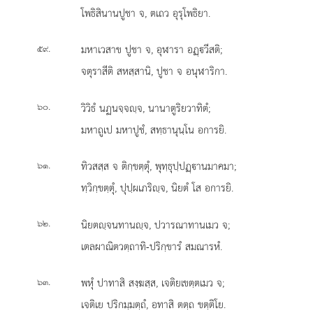
โพธิสินานปูชา จ, ตเถว อุรุโพธิยา.
.
มหาเวสาข ปูชา จ, อุฬารา อฏฺวีสติ;
๕๙
จตุราสีติ สหสฺสานิ, ปูชา จ อนุฬาริกา.
.
วิวิธํ นฏนจฺจฺจ, นานาตูริยวาทิตํ;
๖๐
มหาถูเป มหาปูชํ, สทฺธานุนฺโน อการยิ.
.
ทิวสสฺส จ ติกฺขตฺตุํ, พุทฺธุปฺปฏฺานมาคมา;
๖๑
ทฺวิกฺขตฺตุํ, ปุปฺผเภริฺจ, นิยตํ โส อการยิ.
.
นิยตฺจนทานฺจ, ปวารณาทานเมว จ;
๖๒
เตลผาณิตวตฺถาทิ-ปริกฺขารํ สมณารหํ.
.
พหุํ
ปาทาสิ สงฺฆสฺส, เจติยเขตฺตเมว จ;
๖๓
เจติเย ปริกมฺมตฺถํ, อทาสิ ตตฺถ ขตฺติโย.