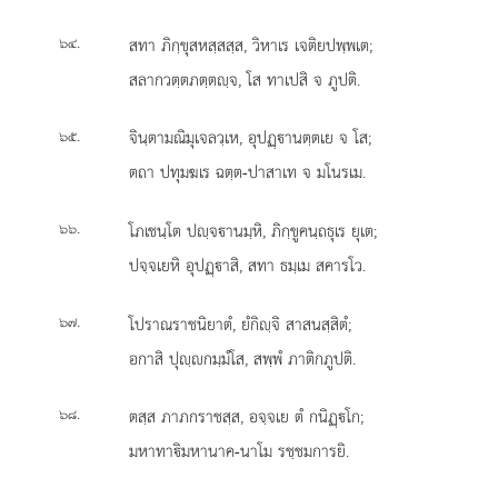
.
สทา ภิกฺขุสหสฺสสฺส, วิหาเร เจติยปพฺพเต;
๖๔
สลากวตฺตภตฺตฺจ, โส ทาเปสิ จ ภูปติ.
.
จินฺตามณิมุเจลวฺเห, อุปฏฺานตฺตเย จ โส;
๖๕
ตถา ปทุมฆเร ฉตฺต-ปาสาเท จ มโนรเม.
.
โภเชนฺโต ปฺจานมฺหิ, ภิกฺขูคนฺถธุเร ยุเต;
๖๖
ปจฺจเยหิ อุปฏฺาสิ, สทา ธมฺเม สคารโว.
.
โปราณราชนิยาตํ, ยํกิฺจิ สาสนสฺสิตํ;
๖๗
อกาสิ ปุฺกมฺมํโส, สพฺพํ ภาติกภูปติ.
.
ตสฺส ภาภกราชสฺส, อจฺจเย ตํ กนิฏฺโก;
๖๘
มหาทาิมหานาค-นาโม รชฺชมการยิ.