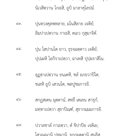
นิเวสิตฺวาน โกเรสิ, ถูปํ มาลาคุโลปมํ.
.
ปุนทฺวงฺคุลพหลาย, มโนสิลาย เจติยํ;
๔๓
ลิมฺปาเปตฺวาน กาเรสิ, ตเถว กุสุมาจิตํ.
.
ปุน โสปานโต ยาว, ธุรจฺฉตฺตาว เจติยํ;
๔๔
ปุปฺเผหิ โอกิราเปตฺวา, ฉาเทสิ ปุปฺผราสิโน.
.
อุฏฺาเปตฺวาน ยนฺเตหิ, ชลํ อภยวาปิโต;
๔๕
ชเลหิ ถูปํ เสวนฺโต, พลปูชมการยิ.
.
สกฏสเตน มุตฺตานํ, สทฺธึ เตเลน สาธุกํ;
๔๖
มทฺทาเปตฺวา สุธาปิณฺฑํ, สุธากมฺมมการยิ.
.
ปวาลชาลํ กาเรตฺวา, ตํ ขิปาปิย เจติเย;
๔๗
โสวณฺณานิ ปทุมานิ, จกฺกมตฺตานิ สนฺธิสุ.