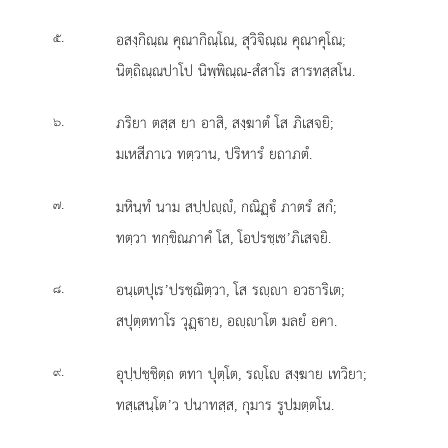
.
อสงฺกิณฺณ คุณากิณฺโณ, สุวิจิณฺณ คุณาคุโณ;
๕
นิตฺถิณฺณปาโป นิพฺพิณฺณ-สํสาโร สารทสฺสโน.
.
ภริยา ตสฺส ยา อาสิ, สงฺฆาตํ โส ภิเสจยิ;
๖
มเหสีภาเว ทตฺวาน, ปริหารํ ยถาภตํ.
.
มหินฺทํ นาม สปฺปฺํ, กณิฏฺํ ภาตรํ สกํ;
๗
ทตฺวา ทกฺขิณภาคํ โส, โอปรชฺเช’ภิเสจยิ.
.
อนฺเตปุเร’ปรชฺฌิตฺวา, โส รฺา อวธาริเต;
๘
สปุตฺตทาโร วุฏฺาย, อฺาโต มลยํ อคา.
.
อุปฺปชฺชิตฺถ
ตทา ปุตฺโต, รฺโ สงฺฆาย เทวิยา;
๙
ทสฺเสนฺโต’ว ปนาทสฺส, กุมาร รูปมตฺตโน.