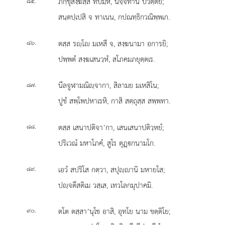
.
ภิกฺขุสงฺฆสฺส ทีปมฺหิ, นิจฺจทานํ ปวตฺตยิ;
๘๕
สนฺตปฺเปสิ จ ทาเนน, กปณทฺธิกวณิพฺพเก.
.
ตสฺส รฺโ มเหสี จ, สงฺฆนามา อการยิ;
๘๖
ปพฺพตํ สงฺฆเสนวฺหํ, สโภคมภยุตฺตเร.
.
นีลจูฬามณิฺจากา, สิลามย มเหสิโน;
๘๗
ปูชํ สพฺโพปหาเรหิ, กาสิ สตฺถุสฺส สพฺพทา.
.
ตสฺส เสนาปติจา’กา, เสนเสนาปติวฺหยํ;
๘๘
ปริเวณํ มหาโภคํ, สูโร ตุฏฺกนามโก.
.
เอวํ สปริโส กตฺวา, สปุฺานิ มหายโส;
๘๙
ปฺจตึสติเม วสฺเส, เทวโลกมุปาคมิ.
.
ตโต ตสฺสา’นุโช อาสิ, อุทโย นาม ขตฺติโย;
๙๐