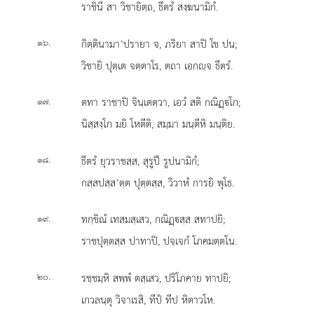
ราชินี สา วิชายิตฺถ, ธีตรํ สงฺฆนามิกํ.
.
กิตฺตินามา’ปรายา จ, ภริยา สาปิ โข ปน;
๑๖
วิชายิ ปุตฺเต จตฺตาโร, ตถา เอกฺจ ธีตรํ.
.
ตทา ราชาปิ จินฺเตตฺวา, เอวํ สติ กณิฏฺโก;
๑๗
นิสฺสงฺโก มยิ โหตีติ, สมฺมา มนฺตีหิ มนฺติย.
.
ธีตรํ ยุวราชสฺส, สุรูปึ รูปนามิกํ;
๑๘
กสฺสปสฺส’ตฺต ปุตฺตสฺส, วิวาหํ การยิ พุโธ.
.
ทกฺขิณํ เทสมสฺเสว, กณิฏฺสฺส สทาปยิ;
๑๙
ราชปุตฺตสฺส ปาทาปิ, ปจฺเจกํ โภคมตฺตโน.
.
รชฺชมฺหิ สพฺพํ ตสฺเสว, ปริโภคาย ทาปยิ;
๒๐
เกวลนฺตุ วิจาเรสิ, ทีปํ ทีป หิตาวโห.