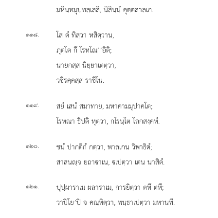
มหินฺทมุปทสฺเสสิ, นิสินฺนํ คุตฺตสาลเก.
.
โส ตํ ทิสฺวา หสิตฺวาน,
๑๑๘
ภุตฺโต กึ โรหโณ’’อิติ;
นายกสฺส นิยฺยาเตตฺวา,
วชิรคฺคสฺส ราชิโน.
.
สยํ เสนํ สมาทาย, มหาคามมุปาคโต;
๑๑๙
โรหณา ธิปติ หุตฺวา, กโรนฺโต โลกสงฺคหํ.
.
ชนํ ปากติกํ กตฺวา, พาลเกน วิพาธิตํ;
๑๒๐
สาสนฺจ ยถาาเน, เปตฺวา เตน นาสิตํ.
.
ปุปฺผาราเม ผลาราเม, การยิตฺวา ตหึ ตหึ;
๑๒๑
วาปิโย’ปิ จ คณฺหิตฺวา, พนฺธาเปตฺวา มหานทึ.