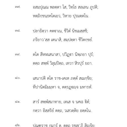
.
อสมฺปุณฺณ พลตฺตา โส, วิทฺโธ สลฺเลน ภูปติ;
๓๗
หตฺถิกฺขนฺธคโตเยว, วิหาย ปุรมตฺตโน.
.
ปลายิตฺวา คตาเน, ชีวิตํ นิชเมสฺสชิ;
๓๘
ภริยาว’สฺส เตนาสิ, สมฺปตฺตา ชีวิตกฺขยํ.
.
ตโต
สีหฬเสนาสา, ปวิฏฺา นิพฺภยา ปุรํ;
๓๙
ตตฺถ สพฺพํ วิลุมฺปิตฺถ, เทวา’สิรปุรํ ยถา.
.
เสนาปติ ตโต ราช-เคเห ภตฺตํ สเมกฺขิย;
๔๐
ทีปานิตมิมมฺหา จ, ตตฺรฏฺฺจ มหารหํ.
.
สารํ สพฺพํสมาทาย, เทเส จ นคเร ิตํ;
๔๑
กตฺวา อิสฺสริยํ ตตฺถ, วเสวตฺติย อตฺตโน.
.
ปณฺฑุราช กุมารํ ตุ, ตตฺถ รชฺเช’ภิ สิฺจิย;
๔๒