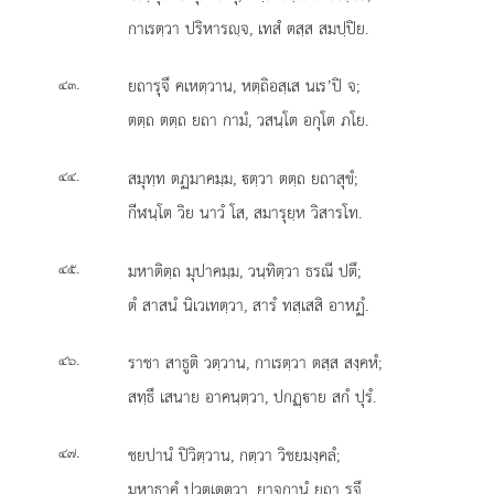
กาเรตฺวา ปริหารฺจ, เทสํ ตสฺส สมปฺปิย.
.
ยถารุจึ คเหตฺวาน, หตฺถิอสฺเส นเร’ปิ จ;
๔๓
ตตฺถ ตตฺถ ยถา กามํ, วสนฺโต อกุโต ภโย.
.
สมุทฺท ตฏมาคมฺม, ตฺวา ตตฺถ ยถาสุขํ;
๔๔
กีฬนฺโต วิย นาวํ โส, สมารุยฺห วิสารโท.
.
มหาติตฺถ มุปาคมฺม, วนฺทิตฺวา ธรณี ปตึ;
๔๕
ตํ สาสนํ นิเวเทตฺวา, สารํ ทสฺเสสิ อาหฏํ.
.
ราชา สาธูติ วตฺวาน, กาเรตฺวา ตสฺส สงฺคหํ;
๔๖
สทฺธึ เสนาย อาคนฺตฺวา, ปกฏฺาย สกํ ปุรํ.
.
ชยปานํ ปิวิตฺวาน, กตฺวา วิชยมงฺคลํ;
๔๗
มหาธาคํ ปวตฺเตตฺวา, ยาจกานํ ยถา รุจึ.