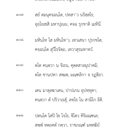
.
สยํ ตมนุคจฺฉนฺโต, ปทสา’ว นริสฺสโร;
๑๐๗
อุยฺโยเชสิ มหาปุฺ, คจฺฉ รุกฺขาติ เมทินึ.
.
มหินฺโท โส มหินฺโท’ว, เทวเสนา ปุรกฺขโต;
๑๐๘
คจฺฉนฺโต สุวีโรจิตฺถ, เทวาสุรมหาหวํ.
.
ตโต คนฺตฺวา น จิเรน, คุตฺตสาลมุปาคมิ;
๑๐๙
ตโต ชานปทา สพฺเพ, มณฺฑลิกา จ รฏฺิยา.
.
เตน มาตุลฆาเตน, ปาปเกน อุปทฺทุตา;
๑๑๐
คนฺตฺวา ตํ ปริวาเรสุํ, ลทฺโธ โน สามิโก อิติ.
.
ปตนฺโต โสปิ โข โจโร, ิโตว คิริมณฺฑเล;
๑๑๑
สพฺพํ หตฺถคตํ กตฺวา, ราชภณฺฑํ มหคฺฆิยํ.