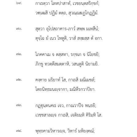
.
กาเรตฺวา
โลหปาสาทํ, เวชยนฺตสริกฺขกํ;
๖๙
วฑฺเฒสิ ปฏิมํ ตตฺถ, สุวณฺณฆฏโกฏฺฏิมํ.
.
สุตฺวา อุโปสถาคาร-ภาวํ สพฺพ มเหสีนํ;
๗๐
ตุจฺโฉ ยํ เนว โหตูติ, วาสํ สงฺฆสฺส ตํ อกา.
.
โภคคาเม จ ตสฺสทา, รกฺขเก จ นิโยชยิ;
๗๑
ภิกฺขู ทฺวตฺตึสมตฺตาหิ, วสนฺตูติ นิยามยิ.
.
คงฺคาย มริยาทํ โส, กาเรสิ มณิเมขลํ;
๗๒
โตยนิทฺธมนฺจากา, มณิหีรกวาปิยา.
.
กฏฺุนฺตนคเร เจว, กาณวาปึจ พนฺธยิ;
๗๓
เวชฺชสาลฺจ กาเรสิ, เจติยมฺหิ คิริมฺหิ โส.
.
พุทฺธคามวิหารฺจ, วิหารํ มหิยงฺคณํ;
๗๔