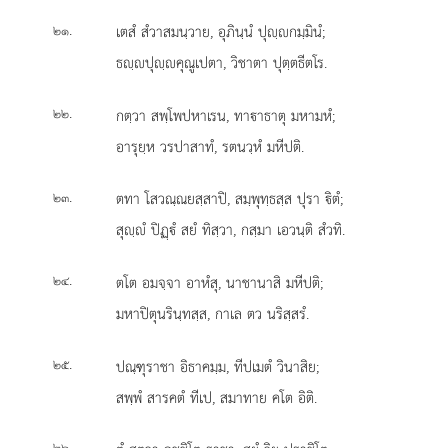
.
เตสํ สํวาสมนฺวาย, อุภินฺนํ ปุฺกมฺมินํ;
๒๑
ธฺปุฺคุณูเปตา, วิชาตา ปุตฺตธีตโร.
.
กตฺวา สพฺโพปหาเรน, ทาาธาตุ มหามหํ;
๒๒
อารุยฺห วรปาสาทํ, รตนวฺหํ มหีปติ.
.
ตทา โสวณฺณยสฺสาปิ, สมฺพุทฺธสฺส ปุรา ิตํ;
๒๓
สุฺํ ปิฏฺํ สยํ ทิสฺวา, กสฺมา เอวนฺติ สํวทิ.
.
ตโต
อมจฺจา อาหํสุ, นาชานาสิ มหีปติ;
๒๔
มหาปิตุนรินฺทสฺส, กาเล ตว นริสฺสรํ.
.
ปณฺฑุราชา อิธาคมฺม, ทีปเมตํ วินาสิย;
๒๕
สพฺพํ สารคตํ ทีเป, สมาทาย คโต อิติ.
.
๒๖