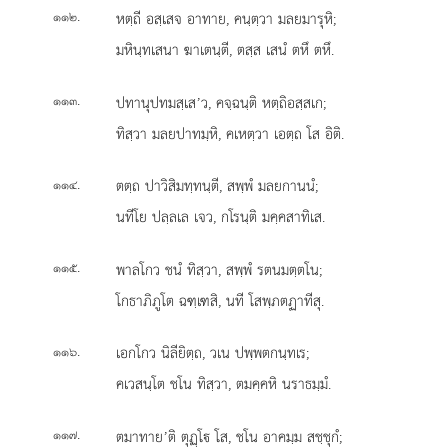
.
หตฺถี อสฺเสจ อาทาย, คนฺตฺวา มลยมารุหิ;
๑๑๒
มหินฺทเสนา ฆาเตนฺตี, ตสฺส เสนํ ตหึ ตหึ.
.
ปทานุปทมสฺเส’ว, คจฺฉนฺติ หตฺถิอสฺสเก;
๑๑๓
ทิสฺวา มลยปาทมฺหิ, คเหตฺวา เอตฺถ โส อิติ.
.
ตตฺถ
ปาวิสิมทฺทนฺตี, สพฺพํ มลยกานนํ;
๑๑๔
นทีโย ปลฺลเล เจว, กโรนฺติ มคฺคสาทิเส.
.
พาลโกว ชนํ ทิสฺวา, สพฺพํ รตนมตฺตโน;
๑๑๕
โกธาภิภูโต ฉฑฺเฑสิ, นที โสพฺภตฏาทีสุ.
.
เอกโกว นิลียิตฺถ, วเน ปพฺพตกนฺทเร;
๑๑๖
คเวสนฺโต ชโน ทิสฺวา, ตมคฺคหิ นราธมฺมํ.
.
ตมาทาย’ติ ตุฏฺโ โส, ชโน อาคมฺม สชฺชุกํ;
๑๑๗