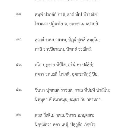
.
สพฺพํ ปากติกํ กาสิ, สารํ ทีเป นิราลโย;
๔๘
โสวณฺณ ปฏิมาโย จ, ยถาาเน ปาปยิ.
.
สุฺํ รตนปาสาเท, ปิฏฺํ ปูเรสิ สตฺถุโน;
๔๙
กาสิ รกฺขปิธาเนน, นิพฺภยํ ธรณีตลํ.
.
ตโต ปฏฺาย ทีปํโส, อรีนํ ทุปฺปธํสิยํ;
๕๐
กตฺวา วฑฺเฒสิ โภเคหิ, อุตฺตราทิกุรุํ ปิย.
.
ขินฺนา ปุพฺพสฺส ราชสฺส, กาเล ทีปมฺหิ ปาณิโน;
๕๑
นิพฺพุตา ตํ สมาคมฺม, ฆมฺมา วิย วลาหกา.
.
ตสฺส วีสติเม วสฺเส, วิหาเร อภยุตฺตเร;
๕๒
นิกฺขมิตฺวา คตา เหสุํ, ปํสุกูลิก ภิกฺขโว.