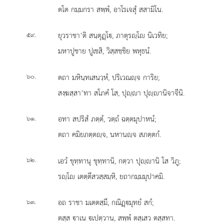
ตโต กมฺมกรา สพฺพํ, อาโรเจสุํ สสามิโน.
.
ยุวราชา’ติ สนฺตุฏฺโ, ภาตุรฺโ นิเวทิย;
๕๙
มหาปูชาย ปูเชสิ, วิสฺสชฺชิย พหุธนํ.
.
ตถา มหินฺทเสนวฺหํ, ปริเวณฺจ การิย;
๖๐
สงฺฆสฺสา’ทา สโภคํ โส, ปุฺา ปุฺานิจาจีนิ.
.
อทา สปริสํ ภตฺตํ, วตฺถํ ฉตฺตมุปาหนํ;
๖๑
ตถา คมิยภตฺตฺจ, นหานฺจ สภตฺตกํ.
.
เอวํ ขุทฺทานุ ขุทฺทานิ, กตฺวา ปุฺานิ โส วิภู;
๖๒
รฺโ เตตฺตึสวสฺสมฺหิ, ยถากมฺมมุปาคมิ.
.
อถ ราชา มเตตสฺมึ, กณิฏฺมุทยํ สกํ;
๖๓
ตสฺส าเน เปตฺวาน, สพฺพํ ตสฺเสว ตสฺสทา.