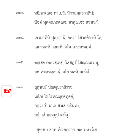
.
ทธิภตฺตฺจ ทาเปสิ, นิกายตฺตยวาสินํ;
๑๓๓
นิจฺจํ ทุคฺคตภตฺตฺจ, ยาคุฺเจว สขชฺชกํ.
.
เอวมาทีนิ ปุฺานิ, กตฺวา โสวคฺคิยานิ โส;
๑๓๔
เอกาทสหิ วสฺเสหิ, คโต เทวสหพฺยตํ.
.
ตสฺเสกาทสวสฺเสสุ, วิสฺสฏฺํ โสณฺณเมว ตุ;
๑๓๕
อหุ สตสหสฺสานํ, ตโย ทสหิ สมฺมิตํ.
.
สุทุชฺชยํ ปณฺฑุนราธิราช,
๑๓๖
📜
เมโกปโร โรหณมุคฺคทุคฺคํ;
กตฺวา’ปิ เอเต สวเส นรินฺทา,
สยํ วสํ มจฺจุมุปาคมึสุ.
สุชนปฺปสาท สํเวคตฺถาย กเต มหาวํเส