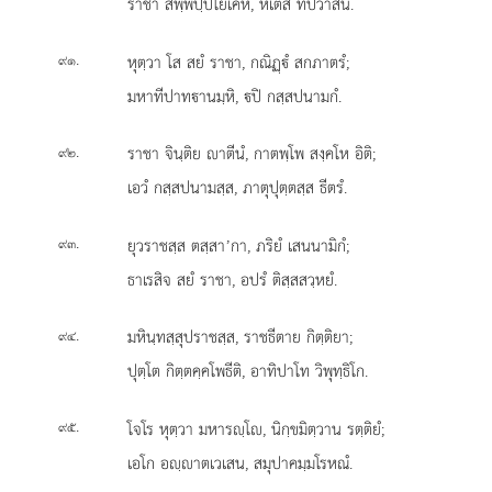
ราชา สพฺพปฺปโยเคหิ, หิเตสี ทีปวาสีนํ.
.
หุตฺวา โส สยํ ราชา, กณิฏฺํ สกภาตรํ;
๙๑
มหาทีปาทานมฺหิ, ปิ กสฺสปนามกํ.
.
ราชา จินฺติย าตีนํ, กาตพฺโพ สงฺคโห อิติ;
๙๒
เอวํ กสฺสปนามสฺส, ภาตุปุตฺตสฺส ธีตรํ.
.
ยุวราชสฺส ตสฺสา’กา, ภริยํ เสนนามิกํ;
๙๓
ธาเรสิจ สยํ ราชา, อปรํ ติสฺสสวฺหยํ.
.
มหินฺทสฺสุปราชสฺส, ราชธีตาย กิตฺติยา;
๙๔
ปุตฺโต กิตฺตคฺคโพธีติ, อาทิปาโท วิพุทฺธิโก.
.
โจโร หุตฺวา มหารฺโ, นิกฺขมิตฺวาน รตฺติยํ;
๙๕
เอโก อฺาตเวเสน, สมุปาคมฺมโรหณํ.