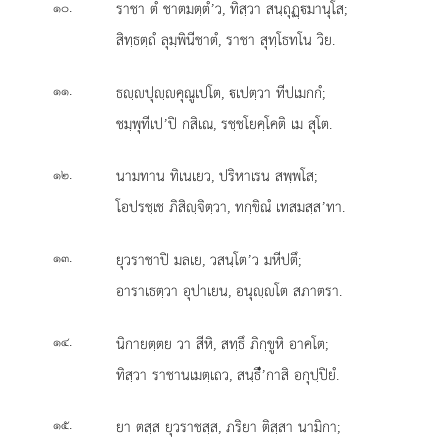
.
ราชา ตํ ชาตมตฺตํ’ว, ทิสฺวา สนฺถุฏฺมานุโส;
๑๐
สิทฺธตฺถํ ลุมฺพินีชาตํ, ราชา สุทฺโธทโน วิย.
.
ธฺปุฺคุณูเปโต, เปตฺวา ทีปเมกกํ;
๑๑
ชมฺพุทีเป’ปิ กสิเณ, รชฺชโยคฺโคติ เม สุโต.
.
นามทาน ทิเนเยว, ปริหาเรน สพฺพโส;
๑๒
โอปรชฺเช ภิสิฺจิตฺวา, ทกฺขิณํ เทสมสฺส’ทา.
.
ยุวราชาปิ มลเย, วสนฺโต’ว มหีปตึ;
๑๓
อาราเธตฺวา อุปาเยน, อนุฺโต สภาตรา.
.
นิกายตฺตย วา สีหิ, สทฺธึ ภิกฺขูหิ อาคโต;
๑๔
ทิสฺวา ราชานเมตฺเถว, สนฺธีํ’กาสิ อกุปฺปิยํ.
.
ยา ตสฺส ยุวราชสฺส, ภริยา ติสฺสา นามิกา;
๑๕