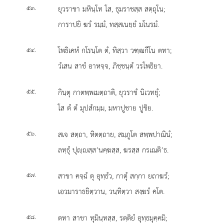
.
ยุวราชา มหินฺโท โส, ธุมราชสฺส สตฺถุโน;
๕๓
การาปยิ ฆรํ รมฺมํ, ทสฺสเนยฺยํ มโนรมํ.
.
โพธิเคหํ
กโรนฺโต ตํ, ทิสฺวา วฑฺฒกีโน ตทา;
๕๔
วํเสน สาขํ อาหจฺจ, ภิชฺชนฺตํ วรโพธิยา.
.
กินฺตุ กาตพฺพเมตฺถาติ, ยุวราชํ นิเวทยุํ;
๕๕
โส ตํ ตํ มุปสํกมฺม, มหาปูชาย ปูชิย.
.
สเจ สตฺถา, หิตตฺถาย, สมฺภูโต สพฺพปาณินํ;
๕๖
ลทฺธุํ ปุฺสฺส’นคฺฆสฺส, ฆรสฺส กรเณติ’ธ.
.
สาขา คจฺฉํ ตุ อุทฺธํว, กาตุํ สกฺกา ยถาฆรํ;
๕๗
เอวมาราธยิตฺวาน, วนฺทิตฺวา สงฺฆรํ คโต.
.
ตทา สาขา ทุมินฺทสฺส, รตฺติยํ อุทฺธมุคฺคมิ;
๕๘