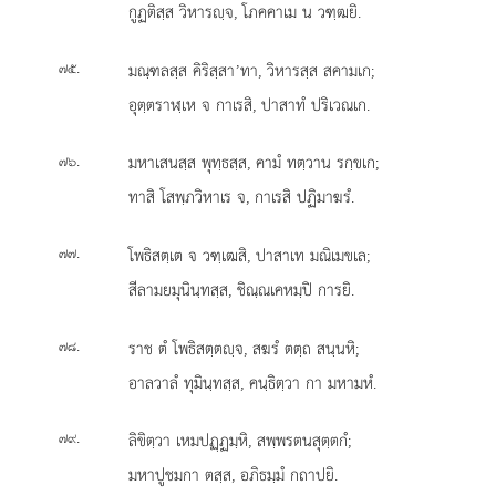
กูฏติสฺส วิหารฺจ, โภคคาเม น วฑฺฒยิ.
.
มณฺฑลสฺส คิริสฺสา’ทา, วิหารสฺส สคามเก;
๗๕
อุตฺตราฬฺเห จ กาเรสิ, ปาสาทํ ปริเวณเก.
.
มหาเสนสฺส พุทฺธสฺส, คามํ ทตฺวาน รกฺขเก;
๗๖
ทาสิ โสพฺภวิหาเร จ, กาเรสิ ปฏิมาฆรํ.
.
โพธิสตฺเต จ วฑฺเฒสิ, ปาสาเท มณิเมขเล;
๗๗
สีลามยมุนินฺทสฺส, ชิณฺณเคหมฺปิ การยิ.
.
ราช ตํ โพธิสตฺตฺจ, สฆรํ ตตฺถ สนฺนหิ;
๗๘
อาลวาลํ ทุมินฺทสฺส, คนฺธิตฺวา กา มหามหํ.
.
ลิขิตฺวา เหมปฏฺฏมฺหิ, สพฺพรตนสุตฺตกํ;
๗๙
มหาปูชมกา ตสฺส, อภิธมฺมํ กถาปยิ.