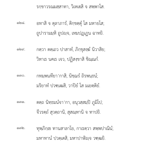
รกฺขาวรณมสฺสาทา, วิเหเสิ จ สพฺพาโส.
.
อทาสิ
จ ตุลาภารํ, ติกฺขตฺตุํ โส มหายโส;
๑๒๘
ถูปารามมฺหิ ถูปฺจ, เหมปฏฺเฏน ฉาทยิ.
.
กตฺวา ตตฺเถว ปาสาทํ, ภิกฺขุสงฺฆํ นิวาสิย;
๑๒๙
วิหาเร นคเร เจว, ปฏิสงฺขาสิ ชิณฺณกํ.
.
กทมฺพนทียา’กาสิ, นิชฺฌรํ ถิรพนฺธนํ;
๑๓๐
มริยาทํ ปวฑฺเฒสิ, วาปิยํ โส มเยตฺติยํ.
.
ตตฺถ นิทฺธมนํจา’กา, อนุวสฺสมฺปิ ภูมิโป;
๑๓๑
จีวรตฺถํ สุวตฺถานิ, สุสณฺหานิ จ ทาปยิ.
.
ทุพฺภิกฺเข ทานสาลาโย, กาเรตฺวา สพฺพปาณินํ;
๑๓๒
มหาทานํ ปวตฺเตสิ, มหาปาฬิฺจ วฑฺฒยิ.