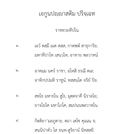
เอกูนปฺาสติม ปริจฺเฉท
ราชทฺวยทีปโน
.
เอวํ ตสฺมึ มเต ตสฺส, กาตพฺพํ สาธุการิย;
๑
มหาทีปาโท เสนวฺโห, อาทาย พลวาหนํ.
.
อาคมฺม นครํ ราชา, อโหสิ ธรณี ตเล;
๒
อาทิกปฺปมฺหิ ราชูนํ, ทสฺสนฺโต จริยํ ปิย.
.
สทฺโธ มหาธโน สูโร, มุตฺตจาคี นิราลโย;
๓
ยาจโยโค มหาโภโค, สมฺปนฺนพลวาหโน.
.
กิตฺติยา’มลภูตาย, ตถา เตโช คุเณน จ;
๔
สนฺนิปาตํว โส จนฺท-สูริยานํ นิทสฺสยิ.