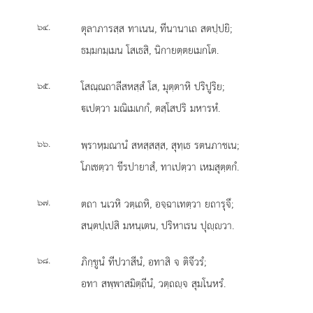
.
ตุลาภารสฺส ทาเนน, ทีนานาเถ สตปฺปยิ;
๖๔
ธมฺมกมฺเมน โสเธสิ, นิกายตฺตยเมกโต.
.
โสณฺณถาลีสหสฺสํ โส, มุตฺตาหิ ปริปูริย;
๖๕
เปตฺวา มณิเมเกกํ, ตสฺโสปริ มหารหํ.
.
พฺราหฺมณานํ สหสฺสสฺส, สุทฺเธ รตนภาชเน;
๖๖
โภเชตฺวา ขีรปายาสํ, ทาเปตฺวา เหมสุตฺตกํ.
.
ตถา นเวหิ วตฺเถหิ, อจฺฉาเทตฺวา ยถารุจึ;
๖๗
สนฺตปฺเปสิ มหนฺเตน, ปริหาเรน ปุฺวา.
.
ภิกฺขูนํ ทีปวาสีนํ, อทาสิ จ ติจีวรํ;
๖๘
อทา สพฺพาสมิตฺถีนํ, วตฺถฺจ สุมโนหรํ.