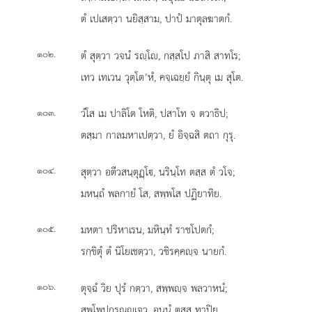
ตํ เปเสตฺวา นยิสฺสาม, ปาปํ มาตุลฆาตกํ.
.
ตํ สุตฺวา วจนํ รฺโ, กสฺสโป ภาสิ สาทโร;
๑๐๒
เทว เทเวน วุตฺโต’หํ, คจฺเฉยฺยํ กินฺตุ เม สุโต.
.
วํโส เม ปาลิโต โหติ, ปสาโท จ ตวาธิป;
๑๐๓
ตสฺมา กาลมหาเปตฺวา, ยํ อิจฺฉสิ ตถา กุรุ.
.
สุตฺวา อตีวสนฺตุฏฺโ, นรินฺโท ตสฺส ตํ วโจ;
๑๐๔
มหนฺถํ พลกายํ โส, สพฺพโส ปฏิยาทิย.
.
มหตา ปริหาเรน, มหินฺทํ ราชโปตกํ;
๑๐๕
รกฺขิตุํ ตํ นิโยเชตฺวา, วชิรคฺคฺจ นายกํ.
.
ตุจฺฉํ วิย ปุรํ กตฺวา, สพฺพฺจ พลวาหนํ;
๑๐๖
สพฺโพปกรณฺเจว, อนูนํ ตสฺส ทาปิย.