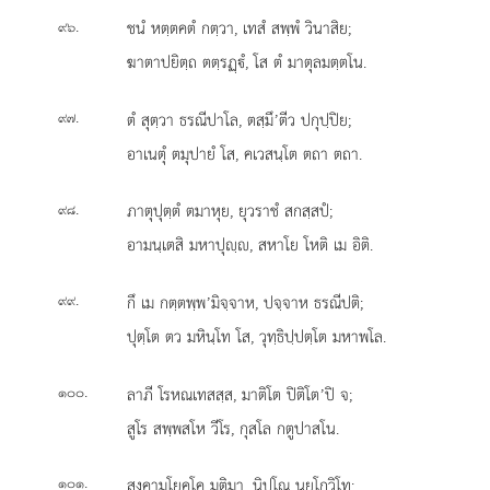
.
ชนํ หตฺตคตํ กตฺวา, เทสํ สพฺพํ วินาสิย;
๙๖
ฆาตาปยิตฺถ ตตฺรฏฺํ, โส ตํ มาตุลมตฺตโน.
.
ตํ สุตฺวา ธรณีปาโล, ตสฺมึ’ตีว ปกุปฺปิย;
๙๗
อาเนตุํ ตมุปายํ โส, คเวสนฺโต ตถา ตถา.
.
ภาตุปุตฺตํ ตมาหุย, ยุวราชํ สกสฺสปํ;
๙๘
อามนฺเตสิ มหาปุฺ, สหาโย โหติ เม อิติ.
.
กึ
เม กตฺตพฺพ’มิจฺจาห, ปจฺจาห ธรณีปติ;
๙๙
ปุตฺโต ตว มหินฺโท โส, วุทฺธิปฺปตฺโต มหาพโล.
.
ลาภี โรหณเทสสฺส, มาติโต ปิติโต’ปิ จ;
๑๐๐
สูโร สพฺพสโห วีโร, กุสโล กตูปาสโน.
.
สงฺคามโยคฺโค มติมา, นิปุโณ นยโกวิโท;
๑๐๑