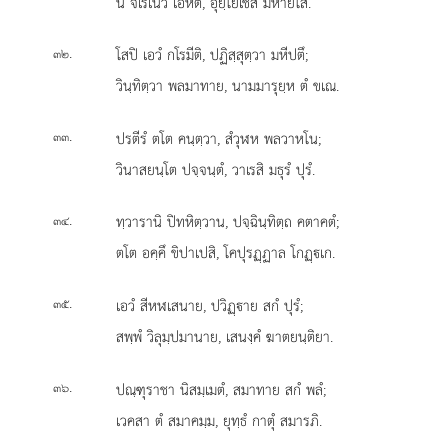
น จิเรเนว เอหีตี, อุยฺโยเชสิ มหายโส.
.
โสปิ เอวํ กโรมีติ, ปฏิสฺสุตฺวา มหีปตึ;
๓๒
วินฺทิตฺวา พลมาทาย, นามมารุยฺห ตํ ขเณ.
.
ปรตีรํ ตโต คนฺตฺวา, สํวุฬห พลวาหโน;
๓๓
วินาสยนฺโต ปจฺจนฺตํ, วาเรสิ มธุรํ ปุรํ.
.
ทฺวารานิ ปิทหิตฺวาน, ปจฺฉินฺทิตฺถ คตาคตํ;
๓๔
ตโต อคฺคึ ขิปาเปสิ, โคปุรฏฺฏาล โกฏฺเก.
.
เอวํ สีหฬเสนาย, ปวิฏฺาย สกํ ปุรํ;
๓๕
สพฺพํ วิลุมฺปมานาย, เสนงฺคํ ฆาตยนฺติยา.
.
ปณฺฑุราชา นิสมฺเมตํ, สมาทาย สกํ พลํ;
๓๖
เวคสา ตํ สมาคมฺม, ยุทฺธํ กาตุํ สมารภิ.