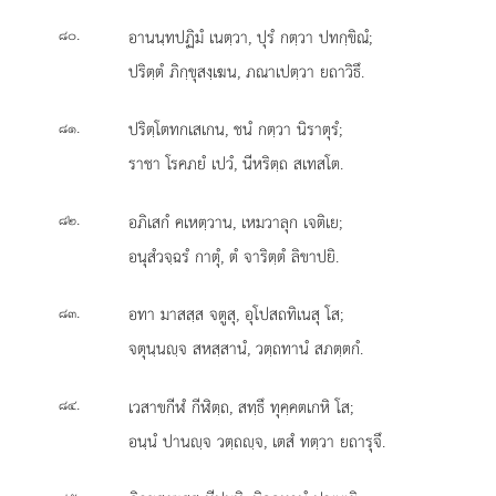
.
อานนฺทปฏิมํ เนตฺวา, ปุรํ กตฺวา ปทกฺขิณํ;
๘๐
ปริตฺตํ ภิกฺขุสงฺเฆน, ภณาเปตฺวา ยถาวิธึ.
.
ปริตฺโตทกเสเกน, ชนํ กตฺวา นิราตุรํ;
๘๑
ราชา โรคภยํ เปวํ, นีหริตฺถ สเทสโต.
.
อภิเสกํ คเหตฺวาน, เหมวาลุก เจติเย;
๘๒
อนุสํวจฺฉรํ กาตุํ, ตํ จาริตฺตํ ลิขาปยิ.
.
อทา มาสสฺส จตูสุ, อุโปสถทิเนสุ โส;
๘๓
จตุนฺนฺจ สหสฺสานํ, วตฺถทานํ สภตฺตกํ.
.
เวสาขกีฬํ
กีฬิตฺถ, สทฺธึ ทุคฺคตเกหิ โส;
๘๔
อนฺนํ ปานฺจ วตฺถฺจ, เตสํ ทตฺวา ยถารุจึ.