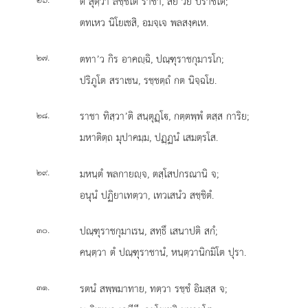
ตํ สุตฺวา ลชฺชิโต ราชา, สยํ วิย ปราชิโต;
ตทเหว นิโยเชสิ, อมจฺเจ พลสงฺคเห.
.
ตทา’ว กิร อาคฺฉิ, ปณฺฑุราชกุมารโก;
๒๗
ปริภูโต สราเชน, รชฺชตฺถํ กต นิจฺฉโย.
.
ราชา ทิสฺวา’ติ สนฺตุฏฺโ, กตฺตพฺพํ ตสฺส การิย;
๒๘
มหาติตฺถ มุปาคมฺม, ปฏฺฏนํ เสมตฺรโส.
.
มหนฺตํ พลกายฺจ, ตสฺโสปกรณานิ จ;
๒๙
อนุนํ ปฏิยาเทตฺวา, เทวเสนํว สชฺชิตํ.
.
ปณฺฑุราชกุมาเรน, สทฺธึ เสนาปติ สกํ;
๓๐
คนฺตฺวา ตํ ปณฺฑุราชานํ, หนฺตฺวานิกมิโต ปุรา.
.
รตนํ สพฺพมาทาย, ทตฺวา รชฺชํ อิมสฺส จ;
๓๑