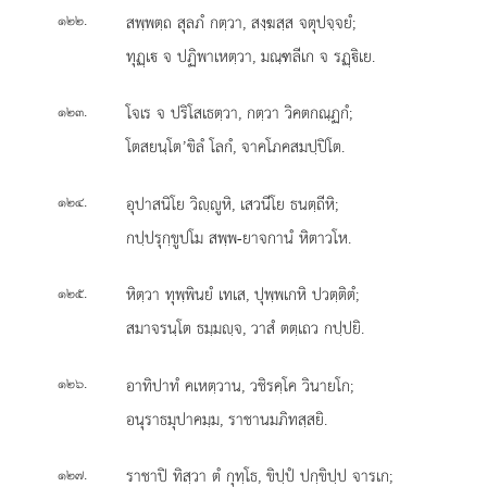
.
สพฺพตฺถ สุลภํ กตฺวา, สงฺฆสฺส จตุปจฺจยํ;
๑๒๒
ทุฏฺเ จ ปฏิพาเหตฺวา, มณฺฑลีเก จ รฏฺิเย.
.
โจเร จ ปริโสเธตฺวา, กตฺวา วิคตกณฺฏกํ;
๑๒๓
โตสยนฺโต’ขิลํ โลกํ, จาคโภคสมปฺปิโต.
.
อุปาสนิโย วิฺูหิ, เสวนีโย ธนตฺถีหิ;
๑๒๔
กปฺปรุกฺขูปโม สพฺพ-ยาจกานํ หิตาวโห.
.
หิตฺวา ทุพฺพินยํ เทเส, ปุพฺพเกหิ ปวตฺติตํ;
๑๒๕
สมาจรนฺโต ธมฺมฺจ, วาสํ ตตฺเถว กปฺปยิ.
.
อาทิปาทํ คเหตฺวาน, วชิรคฺโค วินายโก;
๑๒๖
อนุราธมุปาคมฺม, ราชานมภิทสฺสยิ.
.
ราชาปิ ทิสฺวา ตํ กุทฺโธ, ขิปฺปํ ปกฺขิปฺป จารเก;
๑๒๗