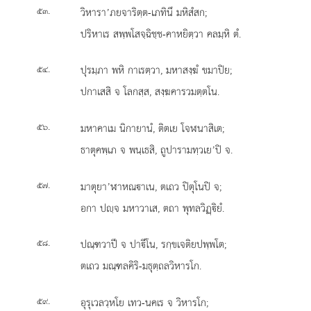
.
วิหารา’ภยจาริตฺต-เภทินึ มหิสํสก;
๕๓
ปริหาเร สพฺพโสจฺฉิชฺช-คาหยิตฺวา คลมฺหิ ตํ.
.
ปุรมฺภา พหิ กาเรตฺวา, มหาสงฺฆํ ขมาปิย;
๕๔
ปกาเสสิ จ โลกสฺส, สงฺฆคารวมตฺตโน.
.
มหาคาเม นิกายานํ, ติตเย โจฬนาสิเต;
๕๖
ธาตุคพฺเภ จ พนฺเธสิ, ถูปารามทฺวเย’ปิ จ.
.
มาตุยา’ฬาหณาเน, ตเถว ปิตุโนปิ จ;
๕๗
อกา ปฺจ มหาวาเส, ตถา พุทลวิฏฺิยํ.
.
ปณฺฑวาปี จ ปาีโน, รกฺขเจติยปพฺพโต;
๕๘
ตเถว มณฺฑลคิริ-มธุตฺถลวิหารโก.
.
อุรุเวลวฺหโย เทว-นคเร จ วิหารโก;
๕๙