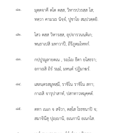
.
มุตฺตจาคี ตโต ตสฺส, วิหารปวรสฺส โส;
๘๑
ทตฺวา คามวเร นิจฺจํ, ปูชาโย สมฺปวตฺตยิ.
.
โสว ตสฺส วิหารสฺส, อุปจารวนนฺติเก;
๘๒
พนฺธาเปสิ มหาวาปึ, ถีรีภูตมโหทกํ.
.
กปฺปูรมูลายตเน
, รฺโ ธีตา ยโสธรา;
๘๓
อกาเรสิ ถิรํ รมฺมํ, มหนฺตํ ปฏิมาฆรํ.
.
เสลนฺตรสมูหสฺมึ, ราชิโน ราชิโน สกา;
๘๔
กาเรสิ จารุปาสาทํ, ปสาทาวหมุคฺคตํ.
.
ตทา เนเก จ สจิวา, ตสฺโส โรธชนาปิ จ;
๘๕
สมาจินึสุ ปุฺานิ, อเนกานิ อเนกโส.