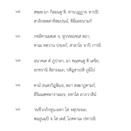
.
สพฺเพ มา กิลมนฺตู’ติ, ทานวฏฺฏาย ทาปยิ;
๖๕
สาลิกฺเขตฺตาทิสมฺปนฺนํ, คิลีมลยนามกํ.
.
กทลีคามมคฺเค จ, หูวรฬฺชเส ตถา;
๖๖
คาเม ทตฺวาน ปจฺเจกํ, สาลาโย จาปิ การยิ.
.
อนาคเต ตํ ภูปาลา, มา คณฺหนฺตู’ติ เลขิย;
๖๗
อกฺขรานิ สิลาถมฺเภ, ปติฏฺาเปสิ ภูมิโป.
.
คามํ
อนฺตรวิฏฺิฺจ, ตถา สงฺฆาฏคามกํ;
๖๘
สิริมณฺฑคลารามฺจ, อทาโส ลาภวาสินํ.
.
วนชีวกภิกฺขูน-มทา โส จตุปจฺจเย;
๖๙
พนฺธูนมฺปิ จ โส เตสํ, โภคคาเม ปทาปยิ.