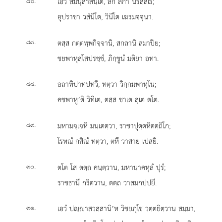
.
เอวํ สมนุสาสนฺเต, ลํกํ ลํกา นริสฺสเร;
๘๖
อุปราชา วสํนีโต, วินีโต เฆรมจฺจุนา.
.
ตสฺส กตฺตพฺพกิจฺจานิ, สกลานิ สมาปิย;
๘๗
ชยพาหุสฺโสปรชฺชํ, ภิกฺขูนํ มติยา อทา.
.
อถาทิปาทปทวึ, ทตฺวา วิกฺกมพาหุโน;
๘๘
คชพาหู’ติ วิทิเต, ตสฺส ชาเต สุเต ตโต.
.
มหามจฺเจหิ มนฺเตตฺวา, ราชาปุตฺตหิตตฺถิโก;
๘๙
โรหณํ กสิณํ ทตฺวา, ตหึ วาสาย เปสยิ.
.
ตโต โส ตตฺถ คนฺตฺวาน, มหานาคหุลํ ปุรํ;
๙๐
ราชธานึ กริตฺวาน, ตตฺถ วาสมกปฺปยี.
.
เอวํ ปฺาสวสฺสานิ’ห วิชยภุโช วตฺตยิตฺวาน สมฺมา,
๙๑