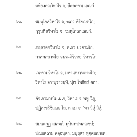
มหิยงฺคณวิหาโร จ, สีตลคฺคามเลณกํ.
.
ชมฺพุโกลวิหาโร จ, ตเถว คิริกณฺฑโก;
๖๐
กุรุนฺทิยวิหาโร จ, ชมฺพุโกลกเลณกํ.
.
ภลฺลาตกวิหาโร จ, ตเถว ปรคามโก;
๖๑
กาสคลฺลวฺหโย จนฺท-คิริวฺหย วิหารโก.
.
เวลคามวิหาโร จ, มหาเสนวฺหคามโก;
๖๒
วิหาโร จา’นุราธมฺหิ, ปุเร โพธิฆรํ ตถา.
.
อิจฺเจวมาทโยเนเก, วิหาเร จ พหู วิภู;
๖๓
ปฏิสงฺขริชิณฺเณ โส, คาเม จา’ทา วิสุํ วิสุํ.
.
สมนฺตกูฏ เสลตฺถํ, มุนินฺทปทลฺชนํ;
๖๔
ปณมตฺถาย คจฺฉนฺตา, มนุสฺสา ทุคฺคมฺชเส.