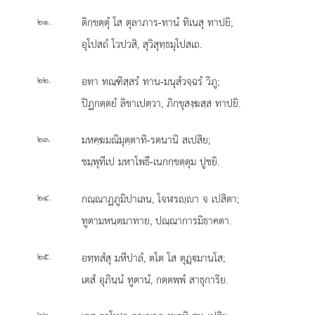
.
ติกฺขตฺตุํ โส ตุลาภาร-ทานํ ทิเนสุ ทาปยิ;
๒๑
อุโปสถํ โวปวสิ, สุวิสุทฺธมุโปสเถ.
.
อทา ทณฺฑิสฺสรํ ทาน-มนุสํวจฺฉรํ วิภู;
๒๒
ปิฏกตฺตยํ ลิขาเปตฺวา, ภิกฺขุสงฺฆสฺส ทาปยิ.
.
มหคฺฆมณิมุตฺตาทิ-รตนานิ
สเปสิย;
๒๓
ชมฺพุทีเป มหาโพธึ-เนกกฺขตฺตุม ปูชยิ.
.
กณฺณาฏภูมิปาเลน, โจฬรฺา จ เปสิตา;
๒๔
ทูตามหนฺตมาทาย, ปณฺณาการมิธาคตา.
.
อทฺทสํสุ มหีปาลํ, ตโต โส ตุฏฺมานโส;
๒๕
เตสํ อุภินฺนํ ทูตานํ, กตฺตพฺพํ สาธุการิย.
.
๒๖