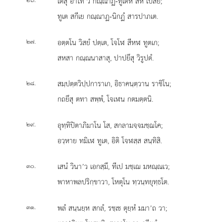
เตสุ อาโท’ว กณฺณาฏ-ทูเตหิ สห เปสิย;
ทูเต สกีเย กณฺณาฏ-นิกฏํ สารปาภเต.
.
อตฺตโน วิสยํ ปตฺเต, โจโฬ สีหฬ ทูตเก;
๒๗
สหสา กณฺณนาสาสุ, ปาปยึสุ วิรูปตํ.
.
สมฺปตฺตวิปฺปการาเก, อิธาคนฺตฺวาน ราชิโน;
๒๘
กถยึสุ ตทา สพฺพํ, โจเฬน กตมตฺตนิ.
.
อุทฺทิปิตาภิมาโน โส, สกลามจฺจมชฺฌโค;
๒๙
อวฺหาย ทมิเฬ ทูเต, อิติ โจฬสฺส สนฺทิสิ.
.
เสนํ วินา’ว เอกสฺมึ, ทีเป มชฺเฌ มหณฺณเว;
๓๐
พาหาพลปริกฺขาวา, โหตุโน ทฺวนฺทยุทฺธโต.
.
พลํ สนฺนยฺห สกลํ, รชฺเช ตุยฺหํ มมา’ถ วา;
๓๑