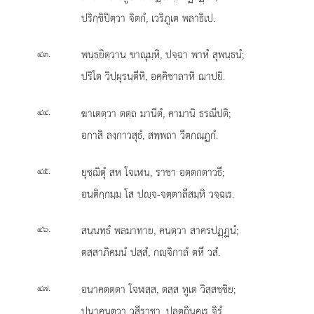
ปริกฺขิปิตฺวา จิตกํ, เวริภูเต พลาธิเป.
.
พนฺธยิตฺวาน ขาณุมฺหิ, ปจฺฉา พาหํ สุพนฺธนํ;
๔๓
ปริโต วิปฺผุรนฺตีหิ, อคฺคิชาลาหิ ฌาปยิ.
.
ฆาเตตฺวา ตตฺถ มานีตํ, คามานิ ธรณีปติ;
๔๔
อกาสิ ลงฺกาวสุธํ, สพฺพถา วีตกณฺฏกํ.
.
ยุชฺฌิตุํ สห โจเฬน, ราชา อตฺตกตาวธึ;
๔๕
อนติกฺกมฺม โส ปฺจ-จตฺตาลีสมฺหิ วจฺฉเร.
.
สนฺนทฺธํ พลมาทาย, คนฺตฺวา สาครปฏฺฏนํ;
๔๖
ตสฺสาภิคมนํ ปสฺสํ, กฺจิกาลํ ตหึ วสํ.
.
อนาคตตฺตา โจฬสฺส, ตสฺส ทูเต วิสฺสชฺชิย;
๔๗
ปุนาคนฺตฺวา วสีราชา, ปุลตฺถินคเร จิรํ.