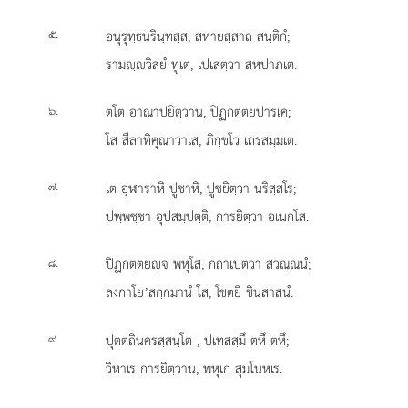
.
อนุรุทฺธนรินฺทสฺส, สหายสฺสาถ สนฺติกํ;
๕
รามฺวิสยํ ทูเต, เปเสตฺวา สหปาภเต.
.
ตโต อาณาปยิตฺวาน, ปิฏกตฺตยปารเค;
๖
โส สีลาทิคุณาวาเส, ภิกฺขโว เถรสมฺมเต.
.
เต อุฬาราหิ ปูชาหิ, ปูชยิตฺวา นริสฺสโร;
๗
ปพฺพชฺชา อุปสมฺปตฺติ, การยิตฺวา อเนกโส.
.
ปิฏกตฺตยฺจ พหุโส, กถาเปตฺวา สวณฺณนํ;
๘
ลงฺกาโย’สกฺกมานํ โส, โชตยี ชินสาสนํ.
.
ปุตตฺถินครสฺสนฺโต
, ปเทสสฺมึ ตหึ ตหึ;
๙
วิหาเร การยิตฺวาน, พหุเก สุมโนหเร.