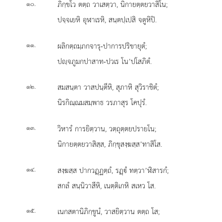
.
ภิกฺขโว ตตฺถ วาเสตฺวา, นิกายตฺตยวาสิโน;
๑๐
ปจฺจเยหิ อุฬาเรหิ, สนฺตปฺเปสิ จตูหิปิ.
.
ผลิกตฺถมฺภกจารุ-ปาการปริขายุตํ;
๑๑
ปฺจภูมกปาสาท-ปวเร โน’ปโสภิตํ.
.
สมสนฺตา วาสปนฺตีหิ, สุภาหิ สุวิราชิตํ;
๑๒
นิรกิณฺณมสมฺพาธ วรภาสุร โคปุรํ.
.
วิหารํ การยิตฺวาน, วตฺถุตฺตยปรายโน;
๑๓
นิกายตฺตยวาสิสฺส, ภิกฺขุสงฺฆสฺส’ทาสิโส.
.
สงฺฆสฺส ปากวฏฺฏตฺถํ, รฏฺํ ทตฺวา’ฬิสารกํ;
๑๔
สกลํ สนฺนิวาสีหิ, เนตฺติเกหิ สเหว โส.
.
เนกสตานิภิกฺขูนํ, วาสยิตฺวาน ตตฺถ โส;
๑๕