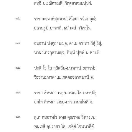
สทฺธึ ปเวณิคาเมหิ, วิตฺตชาตมนปฺปกํ.
.
ราชามจฺจาทิปุตฺตานํ, สิโลเก รจิเต สุณํ;
๗๖
ยถานุรูปํ ปาทาสิ, ธนํ เตสํ กวิสฺสโร.
.
อนฺธานํ ปงฺคุลานฺจ, คาเม จา’ทา วิสุํ วิสุํ;
๗๗
นานาเทวกุลานฺจ, ทินฺนํ ปุพฺพํ น หาปยิ.
.
ปตฺติ โว โส กุลิตฺถีน-มนาถานํ ยถารหํ;
๗๘
วิธวานมทาคาเม, ภตฺตอจฺฉาทนานิ จ.
.
ราชา สีหฬกา เวยฺย-กรเณ โส มหาปติ;
๗๙
อคฺโค สีหฬกาเวยฺย-การกานมโหสิ จ.
.
สุเภ พทฺธาทโร พทฺธ คุณวฺหย วิหารเก;
๘๐
พนฺเธสิ อุปราชา โส, เจติยํ โจฬนาสิตํ.