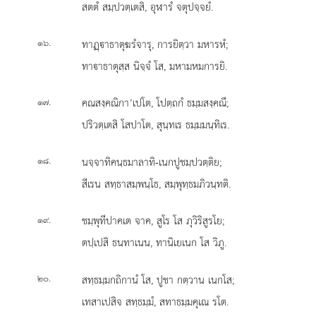
สตตํ สมฺปวตฺเตสิ, อุฬารํ จตุปจฺจยํ.
.
ทาฏฺาธาตุฆรํจารุ, การยิตฺวา มหารหํ;
๑๖
ทาาธาตุสฺส นิจฺจํ โส, มหามหมการยิ.
.
คณสงฺคณิกา’เปโต, โปตฺถกํ ธมฺมสงฺคณึ;
๑๗
ปริวตฺเตสิ โสปาโต, สุนฺทเร ธมฺมมนฺทิเร.
.
นจฺจาทิคนฺธมาลาทิ-เนกปูชมฺปวตฺติย;
๑๘
สีเรน สทฺธาสมฺพนฺโธ, สมฺพุทฺธมภิวนฺทติ.
.
ชมฺพุทีปาคเต จาค, สูโร โส ภุวิริสูรโย;
๑๙
ตปฺเปสิ ธนทาเนน, ทานิเยเนก โส วิภู.
.
สทฺธมฺมกถิกานํ โส, ปูชา กตฺวาน เนกโส;
๒๐
เทสาเปสิจ สทฺธมฺมํ, สทาธมฺมคุเณ รโต.