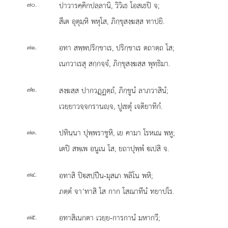
.
ปาวารคฺคิกปลฺลานิ, วิวิเธ โอสเธปิ จ;
๗๐
สีเต อุตุมฺหิ พหุโส, ภิกฺขุสงฺฆสฺส ทาปยิ.
.
อทา สพฺพปริกฺขาเร, ปริกฺขาเร ตถาตฺถ โส;
๗๑
เนกวาเรสุ สกฺกจฺจํ, ภิกฺขุสงฺฆสฺส พุทฺธิมา.
.
สงฺฆสฺส ปากวฏฺฏตฺถํ, ภิกฺขูนํ ลาภวาสินํ;
๗๒
เวยฺยาวจฺจกรานฺจ, ปูเชตุํ เจติยาทิกํ.
.
ปทินฺนา ปุพฺพราชูหิ, เย คามา โรหเณ พหู;
๗๓
เตปิ สพฺเพ อนูเน โส, ยถาปุพฺพํ เปสิ จ.
.
อทาสิ ปิสปฺปีน-มุสเภ พลิโน พหิ;
๗๔
ภตฺตํ จา’ทาสิ โส กาก โสณาทีนํ ทยาปโร.
.
อทาสิเนกตา เวยฺย-การกานํ มหากวี;
๗๕