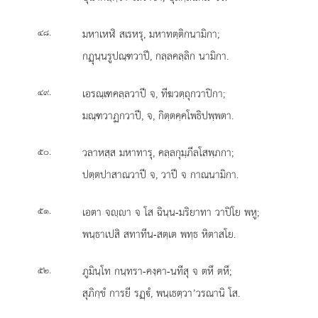
.
มหาเหฬิ สเรหรุ, มหาทตฺติกนามิกา;
๔๘
กฏุนฺนรูปณฺฑวาปี, กลฺลคลฺลิก นามิกา.
.
เอรณฺเฑคลฺลวาปี จ, ทีฆวตฺถุกวาปิกา;
๔๙
มณฺฑวาฏกวาปี, จ, กิตฺตคฺคโพธิปพฺพตา.
.
วลาหสฺส มหาทารุ, คลฺลกุมฺภีลโสพฺภกา;
๕๐
ปตฺตปาสาณวาปี จ, วาปี จ กาณนามิกา.
.
เอตา จฺา จ โส ฉินฺน-มริยาทา วาปิโย พหู;
๕๑
พนฺธาเปสิ สทาทีน-สตฺเต พทฺธ หิตาสโย.
.
ภูมินฺโท
กนฺทรา-คงฺคา-นทีสุ จ ตหึ ตหึ;
๕๒
สุภิกฺขํ การยี รฏฺํ, พนฺเธตฺวา’วรณานิ โส.