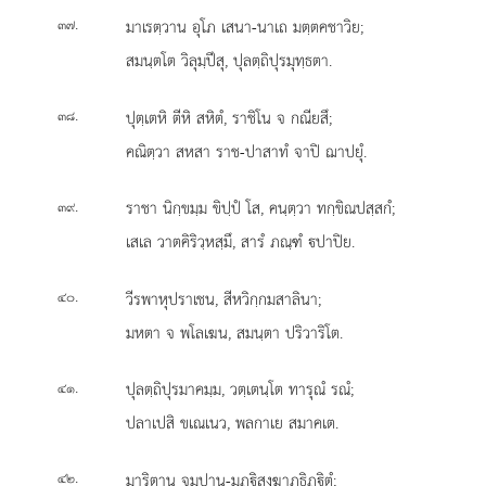
.
มาเรตฺวาน อุโภ เสนา-นาเถ มตฺตคชาวิย;
๓๗
สมนฺตโต วิลุมฺปึสุ, ปุลตฺถิปุรมุทฺธตา.
.
ปุตฺเตหิ
ตีหิ สหิตํ, ราชิโน จ กณียสึ;
๓๘
คณิตฺวา สหสา ราช-ปาสาทํ จาปิ ฌาปยุํ.
.
ราชา นิกฺขมฺม ขิปฺปํ โส, คนฺตฺวา ทกฺขิณปสฺสกํ;
๓๙
เสเล วาตคิริวฺหสฺมึ, สารํ ภณฺฑํ ปาปิย.
.
วีรพาหุปราเชน, สีหวิกฺกมสาลินา;
๔๐
มหตา จ พโลเฆน, สมนฺตา ปริวาริโต.
.
ปุลตฺถิปุรมาคมฺม, วตฺเตนฺโต ทารุณํ รณํ;
๔๑
ปลาเปสิ ขเณเนว, พลกาเย สมาคเต.
.
มาริตาน จมูปาน-มฏฺิสงฺฆาฏธิฏฺิตํ;
๔๒