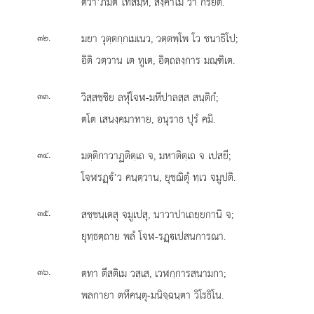
ตวา’ภิมต โทสมฺหิ, สงฺคาโม วา กรียตํ.
.
มยา วุตฺตกฺกเมเนว, วตฺตพฺโพ โว ชนาธิโป;
๓๒
อิติ วตฺวาน เต ทูเต, อิตฺถลงฺการ มณฺฑิเต.
.
วิสฺสชฺชิย ลหุํโจฬ-มหีปาลสฺส สนฺติกํ;
๓๓
ตโต เสนงฺคมาทาย, อนุราธ ปุรํ คมิ.
.
มตฺติกาวาฏติตฺเถ จ, มหาติตฺเถ จ เปสยี;
๓๔
โจฬรฏฺํ’ว คนฺตฺวาน, ยุชฺฌิตุํ ทฺเว จมูปติ.
.
สชฺชนฺเตสุ จมูเปสุ, นาวาปาเถยฺยกานิ จ;
๓๕
ยุทฺธตฺถาย พลํ โจฬ-รฏฺเปสนการณา.
.
ตทา ตึสติเม วสฺเส, เวฬกฺการสนามกา;
๓๖
พลกายา ตหึคนฺตุ-มนิจฺฉนฺตา วิโรธิโน.