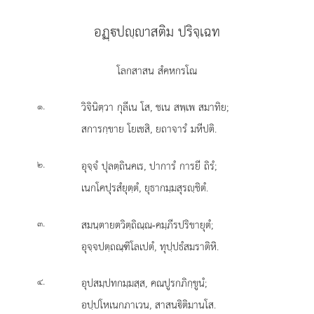
อฏฺปฺาสติม ปริจฺเฉท
โลกสาสน สํคหกรโณ
.
วิจินิตฺวา กุลีเน โส, ชเน สพฺเพ สมาทิย;
๑
สการกฺขาย โยเชสิ, ยถาจารํ มหีปติ.
.
อุจฺจํ ปุลตฺถินคเร, ปาการํ การยี ถิรํ;
๒
เนกโคปุรสํยุตฺตํ, ยุธากมฺมสุรฺชิตํ.
.
สมนฺตายตวิตฺถิณฺณ-คมฺภีรปริขายุตํ;
๓
อุจฺจปตฺถณฺฑิโลเปตํ, ทุปฺปธํสมราติหิ.
.
อุปสมฺปทกมฺมสฺส, คณปูรกภิกฺขูนํ;
๔
อปฺปโหเนกภาเวน, สาสนิติมานโส.