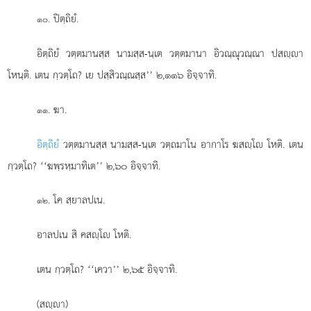
. ปิตฺถิยํ.
๑๐
อิตฺถิยํ วตฺตมานสฺส นามสฺส-นฺเต วตฺตมานา อิวณฺณุวณฺณา ปสฺา
โหนฺติ. เตน กฺวตฺโถ? เย ปสฺสิวณฺณสฺส’’ ๒,๑๑๖ อิจฺจาทิ.
. ฆา.
๑๑
อิตฺถิยํ
วตฺตมานสฺส นามสฺส-นฺเต วตฺถมาโน อากาโร ฆสฺโ โหติ. เตน
กฺวตฺโถ? ‘‘ฆพฺรหฺมาทิเต’’ ๒,๖๐ อิจฺจาทิ.
. โค สฺยาลปเน.
๑๒
อาลปเน สิ คสฺโ โหติ.
เตน กฺวตฺโถ? ‘‘เควา’’ ๒,๖๕ อิจฺจาทิ.
(สฺา)