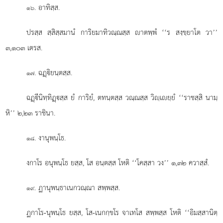
. อาทิสฺส.
๑๖
ปรสฺส สฺสิสฺสมานํ การิยมาทิวณฺณสฺส าตพฺพํ ‘‘ร สงฺขฺยาโต วา’’
๓,๑๐๓ เตรส.
. ฉฏฺิยนฺตสฺส.
๑๗
ฉฏฺีนิทฺทิฏฺสฺส ยํ การิยํ, ตทนฺตสฺส วณฺณสฺส วิฺเยฺยํ ‘‘ราชสฺสิ นามฺ
หิ’’ ๒,๒๓ ราชินา.
. งานุพนฺโธ.
๑๘
งกาโร อนุพนฺโธ ยสฺส, โส อนฺตสฺส โหติ ‘‘โคสฺสา วง’’ ๑,๓๒ ควาสฺสํ.
. ฏานุพนฺธาเนกวณฺณา สพฺพสฺส.
๑๙
ฏกาโร-นุพนฺโธ
ยสฺส, โส-เนกกฺขโร จาเทโส สพฺพสฺส โหติ ‘‘อิมสฺสานิตฺ