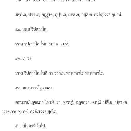
สกฺกเต, ปจฺจเต, อฏฺฏเต, กุปฺปเต, ผลฺลเต, อสฺสเต. กฺวจิตฺเวว? กฺยาหํ.
. หสฺส วิปลฺลาโส.
๕๐
หสฺส วิปลฺลาโส โหติ ยกาเร. คุยฺหํ.
. เว วา.
๕๑
หสฺส วิปลฺลาโส โหติ วา วกาเร. พวฺหาพาโธ พวฺหาพาโธ.
. ตถานรานํ ฏณลา
๕๒
ตถนรานํ
ฏณลา โหนฺติ วา. ทุกฺกฏํ, อฏฺกถา, คหณํ, ปลิโฆ, ปลายติ.
วาตฺเวว? ทุกฺกตํ. กฺวจิตฺเวว? สุคโต.
. สํโยคาทิ โลโป.
๕๓