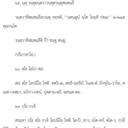
. นฺตุ วนฺตุมนฺตฺวาวนฺตุตวนฺตุสมฺพนฺธี.
๒๕
วนฺตฺวาทิสมฺพนฺธีเยวนฺตุ คยฺหติ, ‘‘นฺตนฺตูนํ นฺโต โยมฺหิ ปเม’’ ๒-๒๑๕
คุณวนฺโต.
วนฺตฺวาทิสมฺพนฺธีติ กึ? ชนฺตู ตนฺตู.
(ปริภาสาโย.)
. สโร โลโป สเร.
๒๖
สเร สโร โลปนีโย โหติ. ตตฺริ-เม, สทฺธิ-นฺทฺริยํ, โนเห-ตํ, ภิกฺขุโน-วาโท, ส
เมตา-ยสฺมา, อภิภา-ยตนํ, ปุตฺตาม-ตฺถิ, อสนฺเต-ตฺถ.
. ปโร กฺวจิ.
๒๗
สรมฺหา ปโร สโร กฺวจิ โลปนีโย โหติ. โส-ปิ, สาว, ยโต-ทกํ, ตโต-ว. กฺวจี