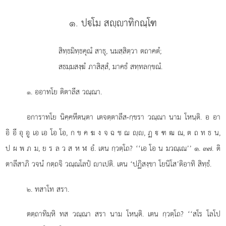
๑. ปโม สฺาทิกณฺโฑ
สิทฺธมิทฺธคุณํ สาธุ, นมสฺสิตฺวา ตถาคตํ;
สธมฺมสงฺฆํ ภาสิสฺสํ, มาคธํ สทฺทลกฺขณํ.
. ออาทโย
ติตาลีส วณฺณา.
๑
อการาทโย นิคฺคหีตนฺตา เตจตฺตาลีส-กฺขรา วณฺณา นาม โหนฺติ. อ อา
อิ อี อุ อู เอ เอ โอ โอ, ก ข ค ฆ ง จ ฉ ช ฌ ฺ, ฏ  ฑ ฒ ณ, ต ถ ท ธ น,
ป ผ พ ภ ม, ย ร ล ว ส ห ฬ อํ. เตน กฺวตฺโถ? ‘‘เอ โอ น มวณฺเณ’’ ๑. ๓๗. ติ
ตาลีสาภิ วจนํ กตฺถจิ วณฺณโลปํ าเปติ. เตน ‘ปฏิสงฺขา โยนิโส’ติอาทิ สิทฺธํ.
. ทสาโท สรา.
๒
ตตฺถาทิมฺหิ ทส วณฺณา สรา นาม โหนฺติ. เตน กฺวตฺโถ? ‘‘สโร โลโป