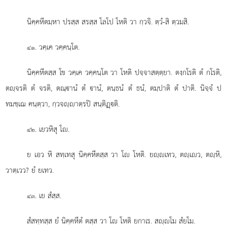
นิคฺคหีตมฺหา ปรสฺส สรสฺส โลโป โหติ วา กฺวจิ. ตฺวํ-สิ ตฺวมสิ.
. วคฺเค วคฺคนฺโต.
๔๑
นิคฺคหีตสฺส โข วคฺเค วคฺคนฺโต วา โหติ ปจฺจาสตฺตฺยา. ตงฺกโรติ ตํ กโรติ,
ตฺจรติ ตํ จรติ, ตณฺานํ ตํ านํ, ตนฺธนํ ตํ ธนํ, ตมฺปาติ ตํ ปาติ. นิจฺจํ ป
ทมชฺเฌ คนฺตฺวา, กฺวจฺาตฺรปิ สนฺติฏฺติ.
. เยวหิสุ โ.
๔๒
ย
เอว หิ สทฺเทสุ นิคฺคหีตสฺส วา โ โหติ. ยฺเทว, ตฺเว, ตฺหิ,
วาตฺเวว? ยํ ยเทว.
. เย สํสฺส.
๔๓
สํสทฺทสฺส ยํ นิคฺคหีตํ ตสฺส วา โ โหติ ยกาเร. สฺโม สํยโม.