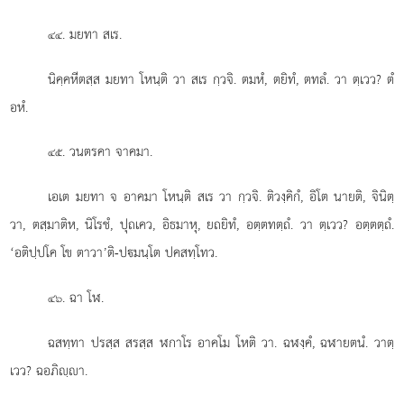
. มยทา สเร.
๔๔
นิคฺคหีตสฺส มยทา โหนฺติ วา สเร กฺวจิ. ตมหํ, ตยิทํ, ตทลํ. วา ตฺเวว? ตํ
อหํ.
. วนตรคา จาคมา.
๔๕
เอเต มยทา จ อาคมา โหนฺติ สเร วา กฺวจิ. ติวงฺคิกํ, อิโต นายติ, จินิตฺ
วา, ตสฺมาติห, นิโรชํ, ปุถเคว, อิธมาหุ, ยถยิทํ, อตฺตทตฺถํ. วา ตฺเวว? อตฺตตฺถํ.
‘อติปฺปโค โข ตาวา’ติ-ปมนฺโต ปคสทฺโทว.
. ฉา โฬ.
๔๖
ฉสทฺทา ปรสฺส สรสฺส ฬกาโร อาคโม โหติ วา. ฉฬงฺคํ, ฉฬายตนํ. วาตฺ
เวว? ฉอภิฺา.