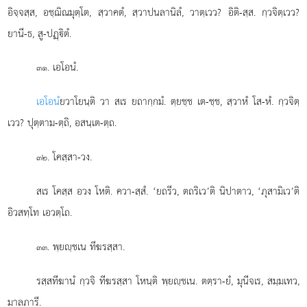
อิจฺจสฺส, อชฺฌิณมุตฺโต, สฺวาคตํ, สฺวาปนลานิลํ, วาตฺเวว? อิติ-สฺส. กฺวจิตฺเวว?
ยานี-ธ, สู-ปฏฺิตํ.
. เอโอนํ.
๓๑
เอโอนํ
ยวาโยนฺติ วา สเร ยถากฺกมํ. ตฺยชฺช เต-ชฺช, สฺวาหํ โส-หํ. กฺวจิตฺ
เวว? ปุตฺตาม-ตฺถิ, อสนฺเต-ตฺถ.
. โคสฺสา-วง.
๓๒
สเร โคสฺส อวง โหติ. ควา-สฺสํ. ‘ยถรีว, ตถริเว’ติ นิปาตาว, ‘ภุสามิเว’ติ
อิวสทฺโท เอวตฺโถ.
. พฺยฺชเน ทีฆรสฺสา.
๓๓
รสฺสทีฆานํ
กฺวจิ ทีฆรสฺสา โหนฺติ พฺยฺชเน. ตตฺรา-ยํ, มุนีจเร, สมฺมเทว,
มาลภารี.