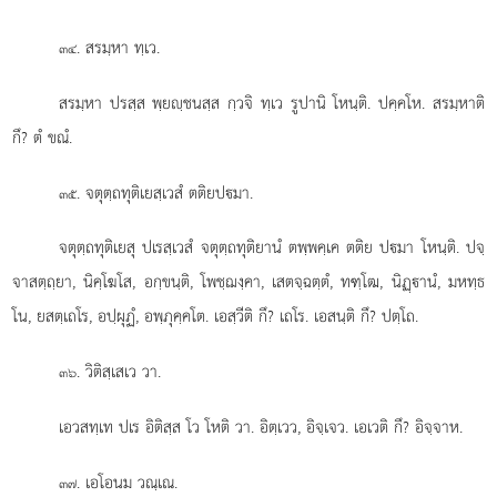
. สรมฺหา ทฺเว.
๓๔
สรมฺหา ปรสฺส พฺยฺชนสฺส กฺวจิ ทฺเว รูปานิ โหนฺติ. ปคฺคโห. สรมฺหาติ
กึ? ตํ ขณํ.
. จตุตฺถทุติเยสฺเวสํ ตติยปมา.
๓๕
จตุตฺถทุติเยสุ ปเรสฺเวสํ จตุตฺถทุติยานํ ตพฺพคฺเค ตติย ปมา โหนฺติ. ปจฺ
จาสตฺถฺยา, นิคฺโฆโส, อกฺขนฺติ, โพชฺฌงฺคา, เสตจฺฉตฺตํ, ทฑฺโฒ, นิฏฺานํ, มหทฺธ
โน, ยสตฺเถโร, อปฺผุฏํ, อพฺภุคฺคโต. เอสฺวีติ กึ? เถโร. เอสนฺติ กึ? ปตฺโถ.
. วิติสฺเสเว วา.
๓๖
เอวสทฺเท ปเร อิติสฺส โว โหติ วา. อิตฺเวว, อิจฺเจว. เอเวติ กึ? อิจฺจาห.
. เอโอนม วณฺเณ.
๓๗