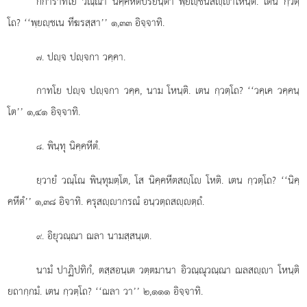
กการาทโย วณฺณา นิคฺคหีตปริยนฺตา พฺยฺชนสฺาโหนฺติ. เตน กฺวตฺ
โถ? ‘‘พฺยฺชเน ทีฆรสฺสา’’ ๑,๓๓ อิจฺจาทิ.
. ปฺจ ปฺจกา วคฺคา.
๗
กาทโย ปฺจ ปฺจกา วคฺค, นาม โหนฺติ. เตน กฺวตฺโถ? ‘‘วคฺเค วคฺคนฺ
โต’’ ๑,๔๑ อิจฺจาทิ.
. พินฺทุ นิคฺคหีตํ.
๘
ยฺวายํ วณฺโณ พินฺทุมตฺโต, โส นิคฺคหีตสฺโ โหติ. เตน กฺวตฺโถ? ‘‘นิคฺ
คหีตํ’’ ๑,๓๘ อิจาทิ. ครุสฺากรณํ อนฺวตฺถสฺตฺถํ.
. อิยุวณฺณา
ฌลา นามสฺสนฺเต.
๙
นามํ ปาฏิปทิกํ, ตสฺสอนฺเต วตฺตมานา อิวณฺณุวณฺณา ฌลสฺา โหนฺติ
ยถากฺกมํ. เตน กฺวตฺโถ? ‘‘ฌลา วา’’ ๒,๑๑๑ อิจฺจาทิ.