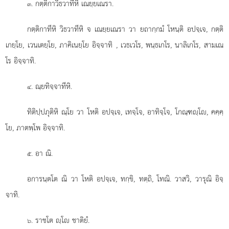
. กตฺติกาวิธวาทีหิ เณยฺยเณรา.
๓
กตฺติกาทีหิ วิธวาทีหิ จ เณยฺยเณรา วา ยถากฺกมํ โหนฺติ อปจฺเจ, กตฺติ
เกยฺโย, เวนเตยฺโย, ภาคิเนยฺโย อิจฺจาทิ
, เวธเวโร, พนฺธเกโร, นาลิเกโร, สามเณ
โร อิจฺจาทิ.
. ณฺยทิจฺจาทีหิ.
๔
ทิติปฺปภุติหิ ณฺโย วา โหติ อปจฺเจ, เทจฺโจ, อาทิจฺโจ, โกณฺฑฺโ, คคฺคฺ
โย, ภาตพฺโพ อิจฺจาทิ.
. อา ณิ.
๕
อการนฺตโต ณิ วา โหติ อปจฺเจ, ทกฺขิ, ทตฺถิ, โทณิ. วาสวิ, วารุณิ อิจฺ
จาทิ.
. ราชโต ฺโ ชาติยํ.
๖