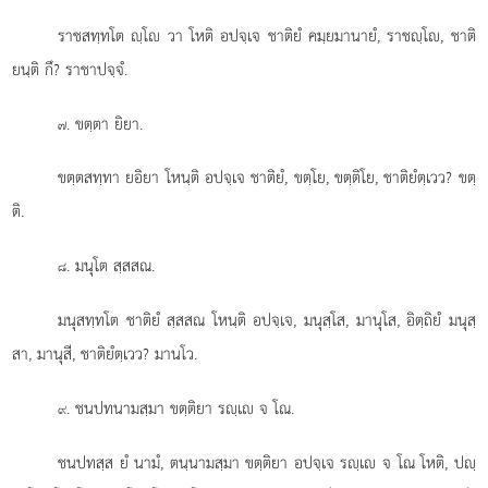
ราชสทฺทโต ฺโ วา โหติ อปจฺเจ ชาติยํ คมฺยมานายํ, ราชฺโ, ชาติ
ยนฺติ กึ? ราชาปจฺจํ.
. ขตฺตา ยิยา.
๗
ขตฺตสทฺทา ยอิยา โหนฺติ อปจฺเจ ชาติยํ, ขตฺโย, ขตฺติโย, ชาติยํตฺเวว? ขตฺ
ติ.
. มนุโต สฺสสณ.
๘
มนุสทฺทโต ชาติยํ สฺสสณ โหนฺติ อปจฺเจ, มนุสฺโส, มานุโส, อิตฺถิยํ มนุสฺ
สา, มานุสี, ชาติยํตฺเวว? มานโว.
. ชนปทนามสฺมา ขตฺติยา รฺเ จ โณ.
๙
ชนปทสฺส ยํ นามํ, ตนฺนามสฺมา ขตฺติยา อปจฺเจ รฺเ จ โณ โหติ, ปฺ