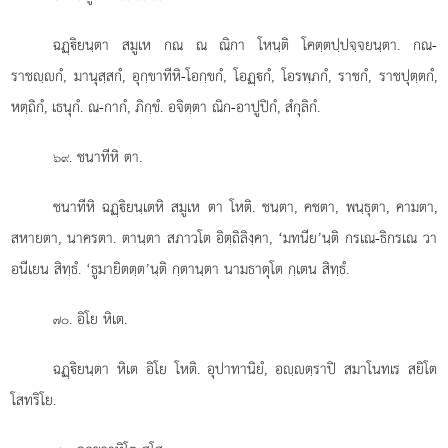
ฉฏฺิยนฺตา สมูเห กณ ณ ณิกา โหนฺติ โคตฺตปฺปจฺจยนฺตา. กณ-
ราชฺกํ, มานุสฺสกํ, อุกฺขาทีหิ-โอกฺขกํ, โอฏฺกํ, โอรพฺภกํ, ราชกํ, ราชปุตฺตกํ,
หตฺถิกํ, เธนุกํ. ณ-กากํ, ภิกฺขํ. อจิตฺตา ณิก-อาปูปิกํ, สํกุลิกํ.
. ชนาทีหิ ตา.
๖๙
ชนาทีหิ ฉฏฺิยนฺเตหิ สมูเห ตา โหติ. ชนตา, คชตา, พนฺธุตา, คามตา,
สหายตา, นาครตา. ตานฺตา สภาวโต อิตฺถิลิงฺคา, ‘มทนีย’นฺติ กรเณ-ธิกรเณ วา
อนีเยน สิทฺธํ. ‘ธูมายิตตฺต’นฺติ กฺตานฺตา นามธาตุโต กฺเตน สิทฺธํ.
. อิโย หิเต.
๗๐
ฉฏฺิยนฺตา หิเต อิโย โหติ. อุปาทานิยํ, อฺตฺราปิ สมาโนทเร สยิโต
โสทริโย.