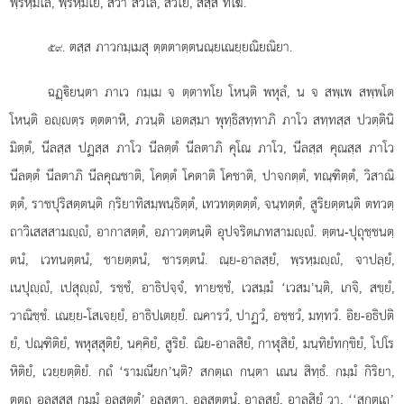
พฺรหฺมโล, พฺรหฺมิโย, สิวา สีวโล, สีวิโย, สิสฺส ทีโฆ.
. ตสฺส ภาวกมฺเมสุ ตฺตตาตฺตนณฺยเณยฺยณิยณิยา.
๕๙
ฉฏฺิยนฺตา ภาเว กมฺเม จ ตฺตาทโย โหนฺติ พหุลํ, น จ สพฺเพ สพฺพโต
โหนฺติ อฺตฺร ตฺตตาหิ, ภวนฺติ เอตสฺมา พุทฺธิสทฺทาภิ ภาโว สทฺทสฺส ปวตฺตินิ
มิตฺตํ, นีลสฺส ปฏสฺส ภาโว นีลตฺตํ
นีลตาภิ คุโณ ภาโว, นีลสฺส คุณสฺส ภาโว
นีลตฺตํ นีลตาภิ นีลคุณชาติ, โคตฺตํ โคตาติ โคชาติ, ปาจกตฺตํ, ทณฺฑิตฺตํ, วิสาณิ
ตฺตํ, ราชปุริสตฺตนฺติ กฺริยาทิสมฺพนฺธิตฺตํ, เทวทตฺตตฺตํ, จนฺทตฺตํ, สูริยตฺตนฺติ ตทวตฺ
ถาวิเสสสามฺํ, อากาสตฺตํ, อภาวตฺตนฺติ อุปจริตเภทสามฺํ. ตฺตน-ปุถุชฺชนตฺ
ตนํ, เวทนตฺตนํ, ชายตฺตนํ, ชารตฺตนํ. ณฺย-อาลสฺยํ, พฺรหฺมฺํ, จาปลฺยํ,
เนปุฺํ, เปสุฺํ, รชฺชํ, อาธิปจฺจํ, ทายชฺชํ, เวสมฺมํ ‘เวสม’นฺติ, เกจิ, สขฺยํ,
วาณิชฺชํ. เณยฺย-โสเจยฺยํ, อาธิปเตยฺยํ. ณคารวํ, ปาฏวํ, อชฺชวํ, มทฺทวํ. อิย-อธิปติ
ยํ, ปณฺฑิติยํ, พหุสฺสุติยํ, นคฺคิยํ, สูริยํ. ณิย-อาลสิยํ, กาฬุสิยํ, มนฺทิยํทกฺขิยํ, โปโร
หิติยํ, เวยฺยตฺติยํ. กถํ ‘รามณียก’นฺติ? สกตฺเถ กนฺตา เณน สิทฺธํ. กมฺมํ กิริยา,
ตตฺถ อลสสฺส กมฺมํ อลสตฺตํ’ อลสตา, อลสตฺตนํ, อาลสฺยํ, อาลสิยํ วา, ‘‘สกตฺเถ’