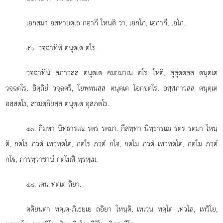
เอกสฺมา
อสหายตฺเถ กอากี โหนฺติ วา, เอกโก, เอกากี, เอโก.
. วจฺฉาทีหิ ตนุตฺเต ตโร.
๕๖
วจฺฉาทีนํ สภาวสฺส ตนุตฺเต คมฺยมาเน ตโร โหติ, สุสุตฺตสฺส ตนุตฺเต
วจฺฉตโร, อิตฺถิยํ วจฺฉตรี, โยพฺพนสฺส ตนุตฺเต โอกฺขตโร, อสฺสภาวสฺส ตนุตฺเต
อสฺสตโร, สามตฺถิยสฺส ตนุตฺเต อุสภตโร.
. กิมฺหา นิทฺธารเณ รตร รตมา. กึสทฺทา นิทฺธารเณ รตร รตมา โหนฺ
๕๗
ติ, กตโร ภวตํ เทวทตฺโต, กตโร ภวตํ กโ, กตโม ภวตํ เทวทตฺโต, กตโม ภวตํ
กโ, ภารทฺวาชานํ กตโมสิ พฺรหฺเม.
. เตน ทตฺเต ลิยา.
๕๘
ตติยนฺตา ทตฺเต-ภิเธยฺเย ลอิยา โหนฺติ, เทเวน ทตฺโต เทวโล, เทวิโย,