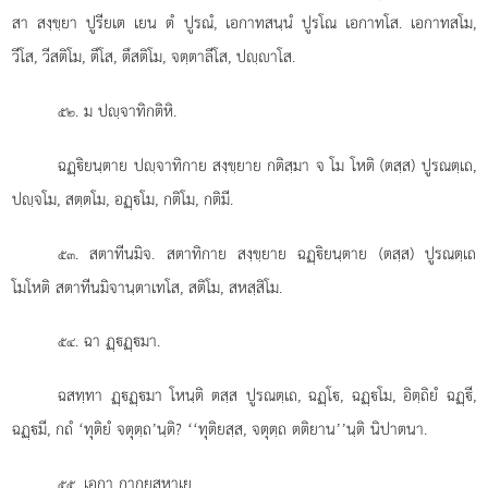
สา สงฺขฺยา ปูรียเต เยน ตํ ปูรณํ, เอกาทสนฺนํ ปูรโณ เอกาทโส. เอกาทสโม,
วีโส, วีสติโม, ตึโส, ตึสติโม, จตฺตาลีโส, ปฺาโส.
. ม ปฺจาทิกติหิ.
๕๒
ฉฏฺิยนฺตาย ปฺจาทิกาย สงฺขฺยาย กติสฺมา จ โม โหติ (ตสฺส) ปูรณตฺเถ,
ปฺจโม, สตฺตโม, อฏฺโม, กติโม, กติมี.
. สตาทีนมิจ. สตาทิกาย สงฺขฺยาย ฉฏฺิยนฺตาย (ตสฺส) ปูรณตฺเถ
๕๓
โมโหติ สตาทีนมิจานฺตาเทโส, สติโม, สหสฺสิโม.
. ฉา ฏฺฏฺมา.
๕๔
ฉสทฺทา ฏฺฏฺมา โหนฺติ ตสฺส ปูรณตฺเถ, ฉฏฺโ, ฉฏฺโม, อิตฺถิยํ ฉฏฺี,
ฉฏฺมี, กถํ ‘ทุติยํ จตุตฺถ’นฺติ? ‘‘ทุติยสฺส, จตุตฺถ ตติยาน’’นฺติ นิปาตนา.
. เอกา กากฺยสหาเย.
๕๕