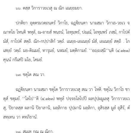
. ตสฺส วิการาวยเวสุ ณ ณิก เณยฺยมยา.
๖๖
ปกติยา อุตฺตรมวตฺถนฺตรํ วิกาโร, ฉฏฺิยนฺตา นามสฺมา วิกาเร-วยเว จ
ณาทโย โหนฺติ พหุลํ, ณ-อายสํ พนฺธนํ, โอทุมฺพรํ, ปณฺณํ, โอทุมฺพรํ ภสฺมํ, กาโปตํ
มํสํ, กาโปตํ สตฺถิ. ณิก-กปฺปาสิกํ วตฺถํ. เณยฺย-เอเณยฺยํ มํสํ, เอเณยฺยํ สตฺถิ
. โก
เสยฺยํ วตฺถํ. มย-ติณมยํ, ทารุมยํ, นฬมยํ, มตฺติกามยํ. ‘‘อฺสฺมิ’’นฺติ (๔.๑๒๑)
คุนฺนํ กรีเสปิ มโย, โคมยํ.
. ชตุโต สณ วา.
๖๗
ฉฏฺิยนฺตา นามสฺมา ชตุโต วิการาวยเวสุ สณ วา โหติ. ชตุโน วิกาโร ชา
ตุสํ ชตุมยํ. ‘‘โลโป’’ติ (๔.๑๒๓) พหุลํ ปจฺจยโลโปปิ ผลปุปฺผมูเลสุ วิการาวยเว
สุ, ปิยาลสฺส ผลานิ ปิยาลานิ, มลฺลิกาย ปุปฺผานิ มลฺลิกา, อุสิรสฺส มูลํ อุสีรํ, ตํ
สทฺเทน วา ตทภิธานํ.
. สมูเห กณ ณ ณิกา.
๖๘