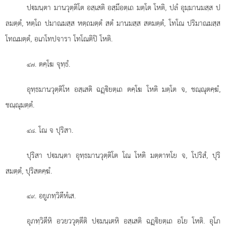
ปมนฺตา มานวุตฺติโต อสฺเสติ อสฺมึอตฺเถ มตฺโต โหติ, ปลํ อุมฺมานมสฺส ป
ลมตฺตํ, หตฺโถ ปมาณมสฺส หตฺถมตฺตํ
สตํ มานมสฺส สตมตฺตํ, โทโณ ปริมาณมสฺส
โทณมตฺตํ, อเภโทปจารา โทโณติปิ โหติ.
. ตคฺโฆ จุทฺธํ.
๔๗
อุทฺธมานวุตฺติโห อสฺเสติ ฉฏฺิยตฺเถ ตคฺโฆ โหติ มตฺโต จ, ชณฺณุตคฺฆํ,
ชณฺณุมตฺตํ.
. โณ จ ปุริสา.
๔๘
ปุริสา ปมนฺตา อุทฺธมานวุตฺติโต โณ โหติ มตฺตาทโย จ, โปริสํ, ปุริ
สมตฺตํ, ปุริสตคฺฆํ.
. อยูภทฺวิตีหํเส.
๔๙
อุภทฺวิตีหิ อวยววุตฺตีติ ปมนฺเตหิ อสฺเสติ ฉฏฺิยตฺเถ อโย โหติ. อุโภ