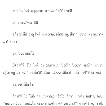
ตปา โณ โหติ มนฺตฺวตฺเถ. ตาปโส, อิตฺถิยํ ตาปสี.
. อาลฺวภิชฺฌาทีหิ.
๘๖
อภิชฺฌาทีหิ อาลุ โหติ มนฺตฺวตฺเถ, อภิชฺฌาลุ, สีตาลุ, ธชาลุ, ทยาลุ. วาตฺ
เวว? ทยาวา.
. ปิจฺฉาทิตฺวิโล.
๘๗
ปิจฺฉาทีหิ อิโล โหติ วา มนฺตฺวตฺเถ. ปิจฺฉิโล ปิจฺฉวา, เผนิโล เผนวา,
ชฏิโล ชฏาวา. กถํ ‘วาจาโล’ติ? นินฺทายมิลสฺสาทิโลเป ‘‘ปโร กฺวจี’’ติ (๑-๒๗).
. สีลาทิโต โว.
๘๘
สีลาทีหิ โว โหติ วา มนฺตฺวตฺเถ. สีลโว สีลวา, เกสโว เกสวา, (๔๐)
‘‘อณฺณา นิจฺจํ’’ อณฺณโว. (๔๑) คาณฺฑี ราชีหิ สฺายํ’’ คาณฺฑีวํ ธนุ, ราชีวํ