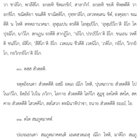
วา ชาลิโก, พาลีสิโก. อกฺเขหิ ชิตมกฺขิกํ, สาลากิกํ. อกฺเขหิ ชยติ ทิพฺพตีติ วา
อกฺขิโก. ขณิตฺติยา
ขณตีติ ขาณิตฺติโก, กุทฺทาลิโก, เทวทตฺเตน ชิตํ, องฺคุลฺยา ขณ
ตีติ น โหติ ตทตฺถานวคมา. อุฬุมฺเปน ตรตีติ โอฬุมฺปิโก, ‘อุฬุมฺปิโก’ติ อิโก โค
ปุจฺฉิโก, นาวิโก. สกเฏน จรตีติ สากฏิโก, ‘รถิโก, ปรปฺปิโก’ติ อิโก. ขนฺเธน วหตี
ติ ขนฺธิโก, อํสิโก, ‘สีสิโก’ติ อิโก. เวตเนน ชีวตีติ เวตนิโก, ‘ภติโก, กยิโก, วิกฺกยิ
โก, กยวิกฺกยิโก’ติ อิโก.
. ตสฺส สํวตฺตติ.
๓๐
จตุตฺถิยนฺตา สํวตฺตตีติ อสฺมึ อตฺเถ ณิโก โหติ, ปุนพฺภวาย สํวตฺตตีติ โป
โนภวิโก, อิตฺถิยํ โปโน ภวิกา, โลกาย สํวตฺตตีติ โลกิโก สุฏฺุ อคฺโคติ สคฺโค, สคฺ
คาย สํวตฺตตีติ โสวคฺคิโก, สสฺโสวก ตทมินาทิปาา, ธนาย สํวตฺตตีติ ธฺํ, โย.
. ตโต สมฺภูตมาคตํ.
๓๑
ปฺจมฺยนฺตา สมฺภูตมาคตนฺติ เอเตสฺวตฺเถสุ ณิโก โหติ, มาติโก สมฺภู