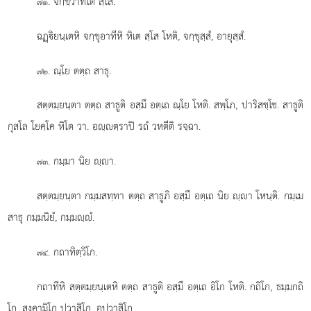
. จกฺขฺวาทิโต สฺโส.
๗๑
ฉฏฺิยนฺเตหิ
จกฺขุอาทีหิ หิเต สฺโส โหติ, จกฺขุสฺสํ, อายุสฺสํ.
. ณฺโย ตตฺถ สาธุ.
๗๒
สตฺตมฺยนฺตา ตตฺถ สาธูติ อสฺมึ อตฺเถ ณฺโย โหติ. สพฺโภ, ปาริสชฺโช. สาธูติ
กุสโล โยคฺโค หิโต วา. อฺตฺราปิ รถํ วหตีติ รจฺฉา.
. กมฺมา นิย ฺา.
๗๓
สตฺตมฺยนฺตา กมฺมสทฺทา ตตฺถ สาธูภิ อสฺมึ อตฺเถ นิย ฺา โหนฺติ. กมฺเม
สาธุ กมฺมนิยํ, กมฺมฺํ.
. กถาทิตฺวิโก.
๗๔
กถาทีหิ สตฺตมฺยนฺเตหิ ตตฺถ สาธูติ อสฺมึ อตฺเถ อิโก โหติ. กถิโก, ธมฺมกถิ
โก, สงฺคามิโก ปวาสิโก, อุปวาสิโก.