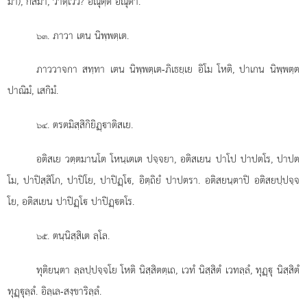
มา), กสิมา, วาตฺเวว? อณุตฺตํ อณุตา.
. ภาวา เตน นิพฺพตฺเต.
๖๓
ภาววาจกา สทฺทา เตน นิพฺพตฺเต-ภิเธยฺเย อิโม โหติ, ปาเกน นิพฺพตฺต
ปาณิมํ, เสกิมํ.
. ตรตมิสฺสิกิยิฏฺาติสเย.
๖๔
อติสเย วตฺตมานโต โหนฺเตเต ปจฺจยา, อติสเยน ปาโป ปาปตโร, ปาปต
โม, ปาปิสฺสิโก, ปาปิโย, ปาปิฏฺโ, อิตฺถิยํ ปาปตรา. อติสยนฺตาปิ อติสยปฺปจฺจ
โย, อติสเยน ปาปิฏฺโ ปาปิฏฺตโร.
. ตนฺนิสฺสิเต ลฺโล.
๖๕
ทุติยนฺตา ลฺลปฺปจฺจโย โหติ นิสฺสิตตฺเถ, เวทํ นิสฺสิตํ เวทลฺลํ, ทุฏฺุ นิสฺสิตํ
ทุฏฺุลฺลํ. อิลฺเล-สงฺขาริลฺลํ.