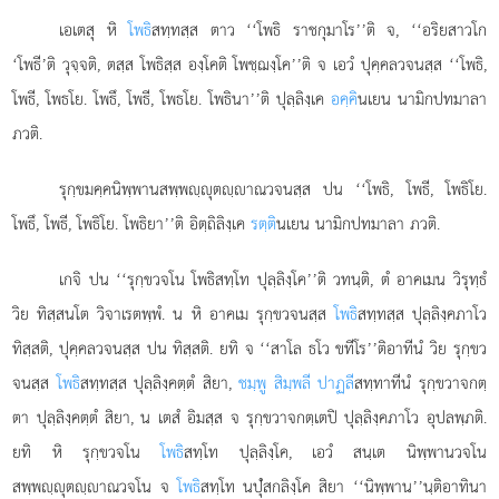
เอเตสุ หิ
โพธิ
สทฺทสฺส ตาว ‘‘โพธิ ราชกุมาโร’’ติ จ, ‘‘อริยสาวโก
‘โพธี’ติ วุจฺจติ, ตสฺส โพธิสฺส องฺโคติ โพชฺฌงฺโค’’ติ จ เอวํ ปุคฺคลวจนสฺส ‘‘โพธิ,
โพธี, โพธโย. โพธึ, โพธี, โพธโย. โพธินา’’ติ ปุลฺลิงฺเค
อคฺคิ
นเยน นามิกปทมาลา
ภวติ.
รุกฺขมคฺคนิพฺพานสพฺพฺุตฺาณวจนสฺส ปน ‘‘โพธิ, โพธี, โพธิโย.
โพธึ, โพธี, โพธิโย. โพธิยา’’ติ อิตฺถิลิงฺเค
รตฺติ
นเยน นามิกปทมาลา ภวติ.
เกจิ ปน ‘‘รุกฺขวจโน โพธิสทฺโท ปุลฺลิงฺโค’’ติ วทนฺติ, ตํ อาคเมน วิรุทฺธํ
วิย ทิสฺสนโต วิจาเรตพฺพํ. น หิ อาคเม รุกฺขวจนสฺส
โพธิ
สทฺทสฺส ปุลฺลิงฺคภาโว
ทิสฺสติ, ปุคฺคลวจนสฺส ปน ทิสฺสติ. ยทิ จ ‘‘สาโล ธโว ขทีโร’’ติอาทีนํ วิย รุกฺขว
จนสฺส
โพธิ
สทฺทสฺส ปุลฺลิงฺคตฺตํ สิยา,
ชมฺพู สิมฺพลี ปาฏลี
สทฺทาทีนํ รุกฺขวาจกตฺ
ตา ปุลฺลิงฺคตฺตํ สิยา, น เตสํ อิมสฺส จ รุกฺขวาจกตฺเตปิ ปุลฺลิงฺคภาโว อุปลพฺภติ.
ยทิ หิ รุกฺขวจโน
โพธิ
สทฺโท ปุลฺลิงฺโค, เอวํ สนฺเต นิพฺพานวจโน
สพฺพฺุตฺาณวจโน จ
โพธิ
สทฺโท นปุํสกลิงฺโค สิยา ‘‘นิพฺพาน’’นฺติอาทินา