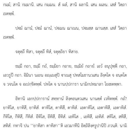
กมฺมํ, สานิ กมฺมานิ. เสน กมฺเมน. สํ ผลํ, สานิ ผลานิ. เสน ผเลน. เสสํ วิตฺถา
เรตพฺพํ.
ปมํ ฌานํ, ปมํ ฌานํ, ปเมน ฌาเนน, ปมสฺส ฌานสฺส. เสสํ วิตฺถา
เรตพฺพํ.
จตุตฺถี ทิสา, จตุตฺถึ ทิสํ, จตุตฺถิยา ทิสาย.
ธมฺมี กถา, ธมฺมึ กถํ, ธมฺมิยา กถาย, ธมฺมิยํ กถายํ. เอวํ อนุปุพฺพี กถา,
เอวรูปี กถา. อิมินา นเยน อฺเสุปิ าเนสุ ปทสโมธานวเสน ลิงฺคโต จ อนฺตโต
จ วจนโต จ อเปกฺขิตพฺพํ. ปทโต จ นานปฺปการา นามิกปทมาลา โยเชตพฺพา.
อิทานิ เอกปฺปการานํ สทฺทานํ ลิงฺคอนฺตวเสน นานตฺตํ เวทิตพฺพํ. กถํ?
ยาทิโส, ยาทิสี, ยาทิสํ. ตาทิโส, ตาทิสี, ตาทิสํ. เอตาทิโส, เอตาทิสี, เอตาทิสํ.
กีทิโส, กีทิสี, กีทิสํ. อีทิโส, อีทิสี, อีทิสํ. เอทิโส
, เอทิสี, เอทิสํ. สทิโส, สทิสี,
สทิสํ. กทาจิ ปน ‘‘ยาทิสา ตาทิสา’’ติ เอวมาทีนิ อิตฺถิลิงฺครูปานิปิ ภวนฺติ. นามิ