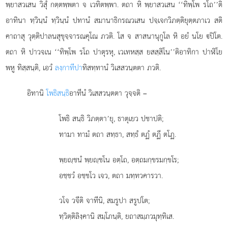
พฺยาสวเสน วิสุํ กตฺตพฺพตา จ เวทิตพฺพา. ตถา หิ พฺยาสวเสน ‘‘ทิพฺโพ รโถ’’ติ
อาทินา ทฺวินฺนํ ทฺวินฺนํ ปทานํ สมานาธิกรณวเสน ปจฺเจกวิภตฺติยุตฺตภาเว สติ
คาถาสุ วุตฺติปาลนสุขุจฺจารณคุโณ ภวติ. โส จ สาสนานุกูโล หิ อยํ นโย ปิโต.
ตถา หิ ปาวจเน ‘‘ทิพฺโพ รโถ ปาตุรหุ, เวเทหสฺส ยสสฺสิโน’’ติอาทิกา ปาฬิโย
พหู ทิสฺสนฺติ, เอวํ
ลงฺกาทีปา
ทิสทฺทานํ วิเสสวนฺตตา ภวติ.
อิทานิ
โพธิสนฺธิ
อาทีนํ วิเสสวนฺตตา วุจฺจติ –
โพธิ สนฺธิ วิภตฺตา’ยุ, ธาตุเยว ปชาปติ;
ทามา ทามํ ตถา สทฺธา, สทฺธํ ตฏํ ตฏี ตโฏ.
พฺยฺชนํ
พฺยฺชโน อตฺโถ, อตฺถมกฺขรมกฺขโร;
อชฺชวํ อชฺชโว เจว, ตถา มทฺทวคารวา.
วโจ วจีติ จาทีนิ, สมรูปา สรูปโต;
ทฺวิตฺติลิงฺคานิ สมฺโภนฺติ, ยถาสมฺภวมุทฺทิเส.