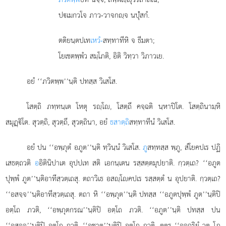
ปเมกวโจ ภาว-วาจกฺจ นปุํสกํ.
ตติยนฺตปเท
เหวํ-
สทฺทาทีหิ
จ ธีมตา;
โยเชตพฺพํว สมฺโภติ, อิติ วิทฺวา วิภาวเย.
อยํ ‘‘ภวิตพฺพ’’นฺติ ปทสฺส วิเสโส.
โสตฺถิ ภทฺทนฺเต โหตุ รฺโ, โสตฺถึ คจฺฉติ นฺหาปิโต. โสตฺถินามฺหิ
สมุฏฺิโต. สุวตฺถิ, สุวตฺถึ, สุวตฺถินา, อยํ
ธสาตฺถิ
สทฺทาทีนํ วิเสโส.
อยํ ปน ‘‘อพฺภุตํ อภูต’’นฺติ ทฺวินฺนํ วิเสโส.
ภู
สทฺทสฺส พฺภู, สํโยคปเร ปฏิ
เสธตฺถวติ
อ
อิตินิปาเต อุปปเท สติ เอกนฺเตน รสฺสตฺตมุปยาติ. กฺวตฺเถ? ‘‘อภูต
ปุพฺพํ ภูต’’นฺติอาทีสฺวตฺเถสุ. ตถาวิเธ อสฺโคปเร รสฺสตฺตํ น อุปยาติ. กฺวตฺเถ?
‘‘อสจฺจ’’นฺติอาทีสฺวตฺเถสุ. ตถา หิ ‘‘อพฺภุต’’นฺติ ปทสฺส ‘‘อภูตปุพฺพํ ภูต’’นฺติปิ
อตฺโถ ภวติ, ‘‘อพฺภุตกรณ’’นฺติปิ อตฺโถ ภวติ. ‘‘อภูต’’นฺติ ปทสฺส ปน
‘‘อสจฺจ’’นฺติปิ อตฺโถ ภวติ, ‘‘อชาต’’นฺติปิ อตฺโถ ภวติ. ตตฺร ‘‘อจฺฉริยํ วต โภ