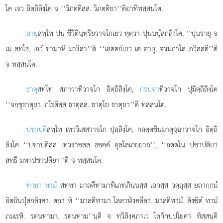
โค เจว อิตฺถิลิงฺโค จ ‘‘วิภตฺติสฺส. วิภตฺติยา’’ติอาทิทสฺสนโต.
อายุ
สทฺโท ปน ชีวิตินฺทฺริยวาจโกเยว หุตฺวา ปุนฺนปุํสกลิงฺโค, ‘‘ปุนรายุ จ
เม ลทฺโธ, เอวํ ชานาหิ มาริสา’’ติ ‘‘เอตฺตกํเยว เต อายุ, จวนกาโล ภวิสฺสตี’’ติ
จ ทสฺสนโต.
ธาตุ
สทฺโท สภาวาทิวาจโก อิตฺถิลิงฺโค,
กรปจา
ทิวาจโก ปุมิตฺถิลิงฺโค
‘‘จกฺขุธาตุยา. กโรติสฺส ธาตุสฺส. ธาตุโย ธาตุยา’’ติ ทสฺสนโต.
ปชาปติ
สทฺโท เทววิเสสวาจโก ปุลฺลิงฺโค, กลตฺตชินมาตุจฺฉาวาจโก อิตฺถิ
ลิงฺโค ‘‘ปชาปติสฺส เทวราชสฺส ธชคฺคํ อุลฺโลเกยฺยาถ’’, ‘‘อตฺตโน ปชาปติยา
สทฺธึ มหาปชาปติยา’’ติ จ ทสฺสนโต.
ทามา ทามํ
สทฺทา มาลตีทามาทิเภทภินฺนสฺส เอกสฺส วตฺถุสฺส ยถากฺกมํ
อิตฺถินปุํสกลิงฺคา. ตถา หิ ‘‘มาลตีทามา โลลาฬิงฺคลีลา. มาลตีทามํ. สิงฺฆิตํ ทามํ
ภมเรหิ. รตนทามา. รตนทาม’’นฺติ จ ทฺวิลิงฺคภาเว โลกิกปฺปโยคา ทิสฺสนฺติ