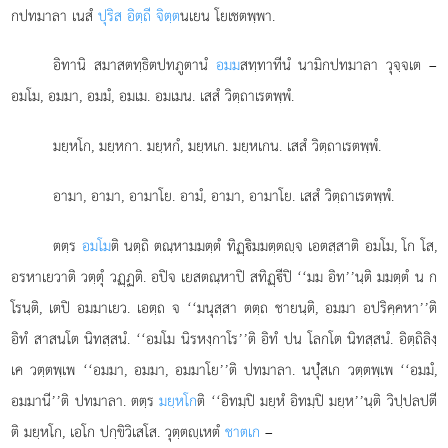
กปทมาลา เนสํ
ปุริส อิตฺถี จิตฺต
นเยน โยเชตพฺพา.
อิทานิ สมาสตทฺธิตปทภูตานํ
อมม
สทฺทาทีนํ นามิกปทมาลา วุจฺจเต –
อมโม, อมมา, อมมํ, อมเม. อมเมน. เสสํ วิตฺถาเรตพฺพํ.
มยฺหโก, มยฺหกา. มยฺหกํ, มยฺหเก. มยฺหเกน. เสสํ วิตฺถาเรตพฺพํ.
อามา, อามา, อามาโย. อามํ, อามา, อามาโย. เสสํ วิตฺถาเรตพฺพํ.
ตตฺร
อมโม
ติ นตฺถิ ตณฺหามมตฺตํ ทิฏฺิมมตฺตฺจ เอตสฺสาติ อมโม, โก โส,
อรหาเยวาติ วตฺตุํ วฏฺฏติ. อปิจ เยสตณฺหาปิ สทิฏฺีปิ ‘‘มม อิท’’นฺติ มมตฺตํ น ก
โรนฺติ, เตปิ อมมาเยว. เอตฺถ จ ‘‘มนุสฺสา ตตฺถ ชายนฺติ, อมมา อปริคฺคหา’’ติ
อิทํ สาสนโต นิทสฺสนํ. ‘‘อมโม นิรหงฺกาโร’’ติ อิทํ ปน โลกโต นิทสฺสนํ. อิตฺถิลิงฺ
เค วตฺตพฺเพ ‘‘อมมา, อมมา, อมมาโย’’ติ ปทมาลา. นปุํสเก วตฺตพฺเพ ‘‘อมมํ,
อมมานี’’ติ ปทมาลา. ตตฺร
มยฺหโก
ติ ‘‘อิทมฺปิ มยฺหํ อิทมฺปิ มยฺห’’นฺติ วิปฺปลปตี
ติ มยฺหโก, เอโก ปกฺขิวิเสโส. วุตฺตฺเหตํ
ชาตเก
–