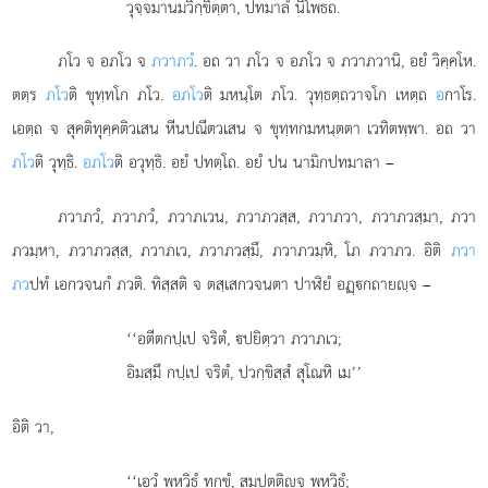
วุจฺจมานมวิกฺขิตฺตา, ปทมาลํ นิโพธถ.
ภโว จ อภโว จ
ภวาภวํ
. อถ วา ภโว จ อภโว จ ภวาภวานิ, อยํ วิคฺคโห.
ตตฺร
ภโว
ติ ขุทฺทโก ภโว.
อภโว
ติ มหนฺโต ภโว. วุทฺธตฺถวาจโก เหตฺถ
อ
กาโร.
เอตฺถ จ สุคติทุคฺคติวเสน หีนปณีตวเสน จ ขุทฺทกมหนฺตตา เวทิตพฺพา. อถ วา
ภโว
ติ วุทฺธิ.
อภโว
ติ อวุทฺธิ. อยํ ปทตฺโถ. อยํ ปน นามิกปทมาลา –
ภวาภวํ, ภวาภวํ, ภวาภเวน, ภวาภวสฺส, ภวาภวา, ภวาภวสฺมา, ภวา
ภวมฺหา, ภวาภวสฺส, ภวาภเว, ภวาภวสฺมึ, ภวาภวมฺหิ, โภ ภวาภว. อิติ
ภวา
ภว
ปทํ เอกวจนกํ ภวติ. ทิสฺสติ จ ตสฺเสกวจนตา ปาฬิยํ อฏฺกถายฺจ –
‘‘อตีตกปฺเป จริตํ, ปยิตฺวา ภวาภเว;
อิมสฺมึ กปฺเป จริตํ, ปวกฺขิสฺสํ สุโณหิ เม’’
อิติ วา,
‘‘เอวํ พหุวิธํ ทุกฺขํ, สมฺปตฺติฺจ พหูวิธํ;