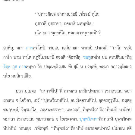
‘‘ปภาวติฺจ
อาทาย, มณึ เวโรจนํ กุโส;
กุสาวตึ กุสราชา, อคมาสิ มหพฺพโล;
กุโส ยถา ทุคฺคหิโต, หตฺถเมวานุกนฺตตี’’ติ
อาทีสุ, ตถา
กาก
สทฺโทปิ วายเส, เอวํนามเก ทาเสปิ ปวตฺตติ ‘‘กาโก รวติ,
กาโก นาม ทาโส สฏฺิโยชนานิ คจฺฉตี’’ติอาทีสุ.
ชมฺพู
สทฺโท ปน คหปติมนาทีสุ
จิตฺต กุส กาก
สทฺทา วิย ปณฺณตฺติวเสน ทีปสฺมึ น ปวตฺตติ, ตสฺมา ยถาวุตฺโตเยว
นโย มนสิกรณีโย.
ยถา ปเนตฺถ ‘‘ลงฺกาทีโป’’ติ สทฺทสฺส นามิกปทมาลา สมาสวเสน พฺยา
สวเสน จ โยชิตา, เอวํ ‘‘ปุพฺพวิเทหทีโป, อปรโคยานทีโป, อุตฺตรกุรุทีโป, อสฺสยุ
ชนกฺขตฺตํ, จิตฺรมาโส, เวสฺสนฺตรราชา, เสตวตฺถํ, ทิพฺพรโถ’’ติอาทีนมฺปิ นามิกป
ทมาลา สมาสวเสน พฺยาสวเสน จ โยเชตพฺพา.
ปุพฺพวิเทหา
ทิสทฺเทหิ ปุพฺพวิเทห
ทีปาทีนํ กถนฺจ เวทิตพฺพํ. ‘‘ทิพฺพรโถ’’ติอาทีนํ สมาสคตปทานํ ปโยชเน สติ