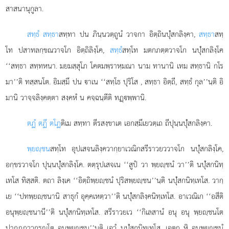
สาสนานุกูลา.
สทฺธํ สทฺธา
สทฺทา ปน ภินฺนวตฺถูนํ วาจกา อิตฺถินปุํสกลิงฺคา,
สทฺธา
สทฺ
โท ปสาทลกฺขณวาจโก อิตฺถิลิงฺโค,
สทฺธํ
สทฺโท มตกภตฺตวาจโก นปุํสกลิงฺโค
‘‘สทฺธา สทฺทหนา. มยมสฺสุโภ โคตมพฺราหฺมณา นาม ทานานิ เทม สทฺธานิ กโร
มา’’ติ ทสฺสนโต. อิมสฺมึ ปน าเน ‘‘สทฺโธ ปุริโส
, สทฺธา อิตฺถี, สทฺธํ กุล’’นฺติ อิ
มานิ วาจฺจลิงฺคตฺตา สงฺคหํ น คจฺฉนฺตีติ ทฏฺพฺพานิ.
ตฏํ ตฏี ตโฏ
ติเม สทฺทา ตีรสงฺขาเต เอกสฺมึเยวตฺเถ ถีปุนฺนปุํสกลิงฺคา.
พฺยฺชน
สทฺโท อุปเสจนลิงฺควากฺยาเวณิกสรีราวยววาจโก นปุํสกลิงฺโค,
อกฺขรวาจโก ปุนฺนปุํสกลิงฺโค. ตตฺรุปเสจเน ‘‘สูปํ วา พฺยฺชนํ วา’’ติ นปุํสกนิทฺ
เทโส ทิสฺสติ. ตถา ลิงฺเค ‘‘อิตฺถิพฺยฺชนํ ปุริสพฺยฺชน’’นฺติ นปุํสกนิทฺเทโส. วากฺ
เย ‘‘ปทพฺยฺชนานิ สาธุกํ อุคฺคเหตฺวา’’ติ นปุํสกลิงฺคนิทฺเทโส. อาเวณิเก ‘‘อสีติ
อนุพฺยฺชนานี’’ติ นปุํสกนิทฺเทโส. สรีราวยเว ‘‘กิเลสานํ อนุ อนุ พฺยฺชนโต
ปากฏภาวกรณโต อนุพฺยฺชน’’นฺติ เอวํ นปุํสกนิทฺเทโส. เอตฺถ หิ อนุพฺยฺชนํ