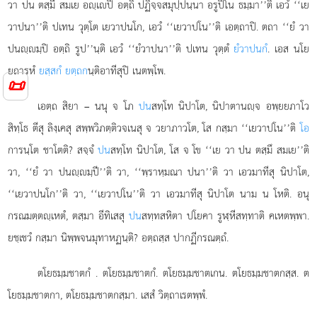
วา ปน ตสฺมึ สมเย อฺเปิ อตฺถิ ปฏิจฺจสมุปฺปนฺนา อรูปิโน ธมฺมา’’ติ เอวํ ‘‘เย
วาปนา’’ติ ปเทน วุตฺโต เยวาปนโก, เอวํ ‘‘เยวาปโน’’ติ เอตฺถาปิ. ตถา ‘‘ยํ วา
ปนฺมฺปิ อตฺถิ รูป’’นฺติ เอวํ ‘‘ยํวาปนา’’ติ ปเทน วุตฺตํ
ยํวาปนกํ
. เอส นโย
ยถารหํ
ยสฺสกํ ยตฺถก
นฺติอาทีสุปิ เนตพฺโพ.
📜
เอตฺถ สิยา – นนุ จ โภ
ปน
สทฺโท นิปาโต, นิปาตานฺจ อพฺยยภาโว
สิทฺโธ ตีสุ ลิงฺเคสุ สพฺพวิภตฺติวจเนสุ จ วยาภาวโต, โส กสฺมา ‘‘เยวาปโน’’ติ
โอ
การนฺโต ชาโตติ? สจฺจํ
ปน
สทฺโท นิปาโต, โส จ โข ‘‘เย วา ปน ตสฺมึ สมเย’’ติ
วา, ‘‘ยํ วา ปนฺมฺปี’’ติ วา, ‘‘พฺราหฺมณา ปนา’’ติ วา เอวมาทีสุ นิปาโต,
‘‘เยวาปนโก’’ติ วา, ‘‘เยวาปโน’’ติ วา เอวมาทีสุ นิปาโต นาม น โหติ. อนุ
กรณมตฺตฺเหตํ, ตสฺมา อีทิเสสุ
ปน
สทฺทสหิตา ปโยคา รูฬฺหีสทฺทาติ คเหตพฺพา.
ยชฺเชวํ กสฺมา นิพฺพจนมุทาหฏนฺติ? อตฺถสฺส ปากฏีกรณตฺถํ.
ตโยธมฺมชาตกํ
. ตโยธมฺมชาตกํ. ตโยธมฺมชาตเกน. ตโยธมฺมชาตกสฺส. ต
โยธมฺมชาตกา, ตโยธมฺมชาตกสฺมา. เสสํ วิตฺถาเรตพฺพํ.