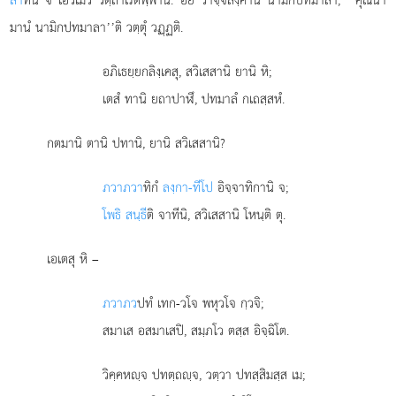
มานํ นามิกปทมาลา’’ติ วตฺตุํ วฏฺฏติ.
อภิเธยฺยกลิงฺเคสุ, สวิเสสานิ ยานิ หิ;
เตสํ ทานิ ยถาปาฬึ, ปทมาลํ กเถสฺสหํ.
กตมานิ ตานิ ปทานิ, ยานิ สวิเสสานิ?
ภวาภวา
ทิกํ
ลงฺกา-ทีโป
อิจฺจาทิกานิ จ;
โพธิ สนฺธี
ติ จาทีนิ, สวิเสสานิ โหนฺติ ตุ.
เอเตสุ
หิ –
ภวาภว
ปทํ เทก-วโจ พหุวโจ กฺวจิ;
สมาเส อสมาเสปิ, สมฺภโว ตสฺส อิจฺฉิโต.
วิคฺคหฺจ ปทตฺถฺจ, วตฺวา ปทสฺสิมสฺส เม;