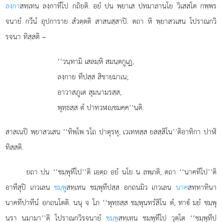
ลงฺกา
สทฺเทน ลงฺกาทีโป กถิยติ. อยํ ปน พฺยาเส ปทมาลานโย วิเสสโต กพฺพร
จนายํ กวีนํ อุปการาย สํวตฺตติ สาสนสฺสาปิ. ตถา หิ พฺยาสวเสน โปราณกวิ
รจนา ทิสฺสติ –
‘‘วนฺทามิ เสลมฺหิ สมนฺตกูเฏ,
ลงฺกาย ทีปสฺส สิขายมาเน;
อาวาสภูเต สุมนามรสฺส,
พุทฺธสฺส ตํ ปาทวฬฺชมคฺค’’นฺติ.
สาสเนปิ พฺยาสวเสน ‘‘ทิพฺโพ รโถ ปาตุรหุ, เวเทหสฺส ยสสฺสิโน’’ติอาทิกา ปาฬิ
ทิสฺสติ.
ยถา
ปน ‘‘ชมฺพุทีโป’’ติ เอตฺถ อยํ นโย น ลพฺภติ, ตถา ‘‘นาคทีโป’’ติ
อาทีสุปิ เกวเลน
ชมฺพู
สทฺเทน ชมฺพุทีปสฺส อกถนมิว เกวเลน
นาค
สทฺทาทินา
นาคทีปาทีนํ อกถนโตติ. นนุ จ โภ ‘‘พุทฺธสฺส ชมฺพุนทรํสิโน ตํ, ทาํ มยํ ชมฺพุ
นรา นมามา’’ติ โปราณกวิรจนายํ
ชมฺพู
สทฺเทน ชมฺพุทีโป วุตฺโต ‘‘ชมฺพุทีป