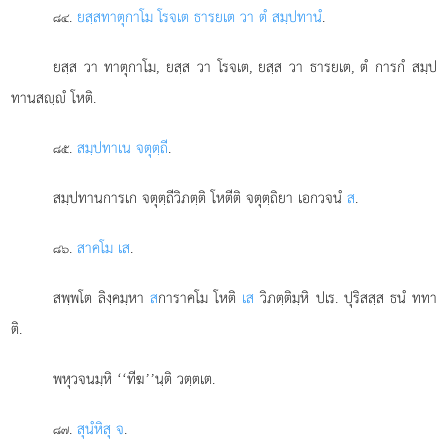
.
ยสฺส
ทาตุกาโม โรจเต ธารยเต วา ตํ สมฺปทานํ
.
๘๔
ยสฺส วา ทาตุกาโม, ยสฺส วา โรจเต, ยสฺส วา ธารยเต, ตํ การกํ สมฺป
ทานสฺํ โหติ.
.
สมฺปทาเน จตุตฺถี
.
๘๕
สมฺปทานการเก จตุตฺถีวิภตฺติ โหตีติ จตุตฺถิยา เอกวจนํ
ส
.
.
สาคโม เส
.
๘๖
สพฺพโต ลิงฺคมฺหา
ส
การาคโม โหติ
เส
วิภตฺติมฺหิ ปเร. ปุริสสฺส ธนํ ททา
ติ.
พหุวจนมฺหิ ‘‘ทีฆ’’นฺติ วตฺตเต.
.
สุนํหิสุ จ
.
๘๗