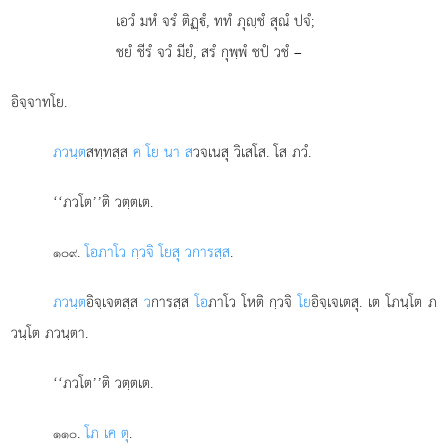
เอวํ มหํ จรํ ติฏฺํ, ททํ ภุฺชํ สุณํ ปจํ;
ชยํ ชีรํ จวํ มียํ, สรํ กุพฺพํ ชปํ วชํ –
อิจฺจาทโย.
ภวนฺต
สทฺทสฺส
ค โย นา ส
วจเนสุ วิเสโส. โส ภวํ.
‘‘ภวโต’’ติ วตฺตเต.
.
โอภาโว กฺวจิ โยสุ วการสฺส
.
๑๐๙
ภวนฺต
อิจฺเจตสฺส
ว
การสฺส
โอ
ภาโว โหติ กฺวจิ
โย
อิจฺเจเตสุ. เต โภนฺโต ภ
วนฺโต ภวนฺตา.
‘‘ภวโต’’ติ วตฺตเต.
.
โภ เค ตุ
.
๑๑๐