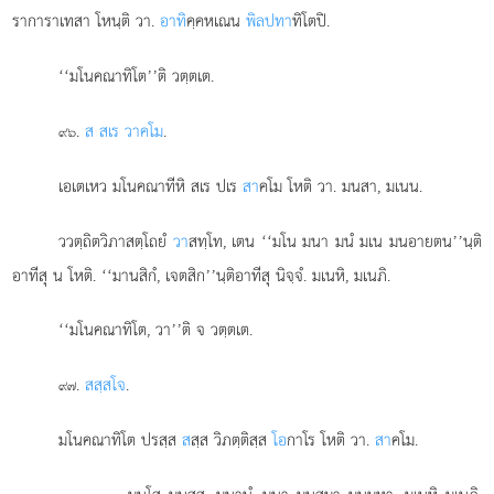
ราการาเทสา โหนฺติ วา.
อาทิ
คฺคหเณน
พิลปทา
ทิโตปิ.
‘‘มโนคณาทิโต’’ติ วตฺตเต.
.
ส สเร วาคโม
.
๙๖
เอเตเหว มโนคณาทีหิ สเร ปเร
สา
คโม โหติ วา. มนสา, มเนน.
ววตฺถิตวิภาสตฺโถยํ
วา
สทฺโท, เตน ‘‘มโน มนา มนํ มเน มนอายตน’’นฺติ
อาทีสุ น โหติ. ‘‘มานสิกํ, เจตสิก’’นฺติอาทีสุ นิจฺจํ. มเนหิ, มเนภิ.
‘‘มโนคณาทิโต, วา’’ติ จ วตฺตเต.
.
สสฺส
โจ
.
๙๗
มโนคณาทิโต ปรสฺส
ส
สฺส วิภตฺติสฺส
โอ
กาโร โหติ วา.
สา
คโม.