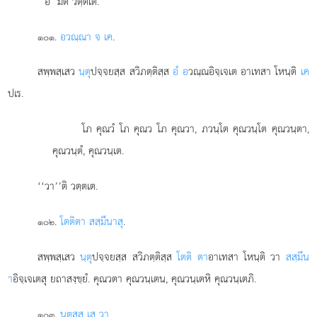
‘‘อ’’มิติ วตฺตเต.
.
อวณฺณา จ เค
.
๑๐๑
สพฺพสฺเสว
นฺตุ
ปจฺจยสฺส สวิภตฺติสฺส
อํ อ
วณฺณอิจฺเจเต อาเทสา โหนฺติ
เค
ปเร.
โภ คุณวํ โภ คุณว โภ คุณวา, ภวนฺโต คุณวนฺโต คุณวนฺตา,
คุณวนฺตํ, คุณวนฺเต.
‘‘วา’’ติ วตฺตเต.
.
โตติตา สสฺมึนาสุ
.
๑๐๒
สพฺพสฺเสว
นฺตุ
ปจฺจยสฺส สวิภตฺติสฺส
โตติ ตา
อาเทสา โหนฺติ วา
สสฺมึน
า
อิจฺเจเตสุ ยถาสงฺขฺยํ. คุณวตา คุณวนฺเตน, คุณวนฺเตหิ คุณวนฺเตภิ.
.
นฺตสฺส เส วา
.
๑๐๓