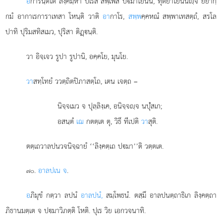
อ
การนฺตโต ลิงฺคมฺหา ปเรสํ สพฺเพสํ ปมาโยนีนํ, ทุติยาโยนีนฺจ ยยากฺ
กมํ อากาเรการาเทสา โหนฺติ วาติ
อา
กาโร,
สพฺพ
คฺคหณํ สพฺพาเทสตฺถํ, สรโล
ปาทิ ปุริมสทิสเมว, ปุริสา ติฏฺนฺติ.
วา อิจฺเจว รูปา รูปานิ, อคฺคโย, มุนโย.
วา
สทฺโทยํ ววตฺถิตปิภาสตฺโถ, เตน เจตฺถ –
นิจฺจเมว
จ ปุลฺลิงฺเค, อนิจฺจฺจ นปุํสเก;
อสนฺตํ
เฌ
กตตฺเต ตุ, วิธึ ทีเปติ
วา
สุติ.
ตตฺเถวาลปนวจนิจฺฉายํ ‘‘ลิงฺคตฺเถ ปมา’’ติ วตฺตเต.
.
อาลปเน จ
.
๗๐
อ
ภิมุขํ กตฺวา ลปนํ
อาลปนํ,
สมฺโพธนํ. ตสฺมึ อาลปนตฺถาธิเก ลิงฺคตฺถา
ภิธานมตฺเต จ ปมาวิภตฺติ โหติ. ปุเร วิย เอกวจนาทิ.