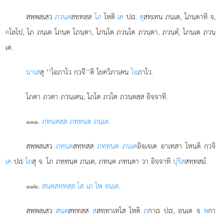
สพฺพสฺเสว
ภวนฺต
สทฺทสฺส
โภ
โหติ
เค
ปเร.
ตุ
สทฺเทน ภนฺเต, โภนฺตาทิ จ,
ค
โลโป, โภ ภนฺเต โภนฺต โภนฺตา, โภนฺโต ภวนฺโต ภวนฺตา, ภวนฺตํ, โภนฺเต ภวนฺ
เต.
นาเส
สุ ‘‘โอภาโว กฺวจี’’ติ โยควิภาเคน
โอ
ภาโว.
โภตา ภวตา ภวนฺเตน, โภโต ภวโต ภวนฺตสฺส อิจฺจาทิ.
.
ภทนฺตสฺส ภทฺทนฺต ภนฺเต
.
๑๑๑
สพฺพสฺเสว
ภทนฺต
สทฺทสฺส
ภทฺทนฺต ภนฺเต
อิจฺเจเต อาเทสา โหนฺติ กฺวจิ
เค
ปเร
โย
สุ จ. โภ ภทฺทนฺต ภนฺเต, ภทนฺต ภทนฺตา วา อิจฺจาทิ
ปุริส
สทฺทสมํ.
.
สนฺตสทฺทสฺส โส เภ โพ จนฺเต
.
๑๑๒
สพฺพสฺเสว
สนฺต
สทฺทสฺส
ส
สทฺทาเทโส โหติ
ภ
กาเร ปเร, อนฺเต จ
พ
กา