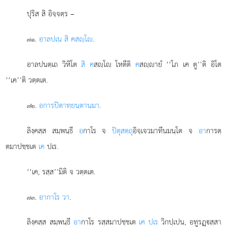
ปุริส สิ อิจฺจตฺร –
.
อาลปเน สิ คสฺโ
.
๗๑
อาลปนตฺเถ วิหิโต
สิ ค
สฺโ โหตีติ
ค
สฺายํ ‘‘โภ เค ตู’’ติ อิโต
‘‘เค’’ติ วตฺตเต.
.
อการปิตาทฺยนฺตานมา
.
๗๒
ลิงฺคสฺส สมฺพนฺธี
อ
กาโร จ
ปิตุสตฺถุ
อิจฺเจวมาทีนมนฺโต จ
อา
การตฺ
ตมาปชฺชเต
เค
ปเร.
‘‘เค, รสฺส’’มิติ จ วตฺตเต.
.
อากาโร วา
.
๗๓
ลิงฺคสฺส สมฺพนฺธี
อา
กาโร รสฺสมาปชฺชเต
เค ปเร
วิกปฺเปน, อทูรฏฺสฺสา