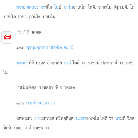
พฺรหฺมตฺตสขราชา
ทิโต
โย
นํ
อาโน
อาเทโส โหติ. ราชาโน ติฏฺนฺติ, โภ
ราช โภ ราชา, ภวนฺโต ราชาโน.
‘‘วา’’ติ วตฺตเต.
📜
.
พฺรหฺมตฺตสขราชาทิโต อมานํ
.
๑๑๕
พฺรหฺมา
ทีหิ ปรสฺส อํวจนสฺส
อานํ
โหติ วา. ราชานํ ปสฺส ราชํ วา, ราชา
โน.
‘‘สวิภตฺติสฺส, ราชสฺสา’’ติ จ วตฺตเต.
.
นามฺหิ รฺา วา
.
๑๑๖
สพฺพสฺเสว
ราช
สทฺทสฺส สวิภตฺติสฺส
รฺา
อาเทโส โหติ วา
นา
มฺหิ วิภตฺ
ติมฺหิ. รฺา กตํ ราเชน วา.