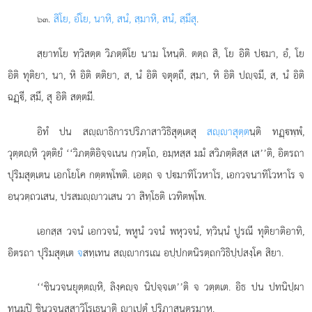
.
สิโย, อํโย, นาหิ, สนํ, สฺมาหิ, สนํ, สฺมึสุ
.
๖๓
สฺยาทโย ทฺวิสตฺต วิภตฺติโย นาม โหนฺติ. ตตฺถ สิ, โย อิติ ปมา, อํ, โย
อิติ ทุติยา, นา, หิ อิติ ตติยา, ส, นํ อิติ จตุตฺถี, สฺมา, หิ อิติ ปฺจมี, ส, นํ อิติ
ฉฏฺี, สฺมึ, สุ อิติ สตฺตมี.
อิทํ
ปน สฺาธิการปริภาสาวิธิสุตฺเตสุ
สฺาสุตฺต
นฺติ ทฏฺพฺพํ,
วุตฺตฺหิ วุตฺติยํ ‘‘วิภตฺติอิจฺจเนน กฺวตฺโถ, อมฺหสฺส มมํ สวิภตฺติสฺส เส’’ติ, อิตรถา
ปุริมสุตฺเตน เอกโยโค กตฺตพฺโพติ. เอตฺถ จ ปมาทิโวหาโร, เอกวจนาทิโวหาโร จ
อนฺวตฺถวเสน, ปรสมฺาวเสน วา สิทฺโธติ เวทิตพฺโพ.
เอกสฺส วจนํ เอกวจนํ, พหูนํ วจนํ พหุวจนํ, ทฺวินฺนํ ปูรณี ทุติยาติอาทิ,
อิตรถา ปุริมสุตฺเต
จ
สทฺเทน สฺากรเณ อปฺปกตนิรตฺถกวิธิปฺปสงฺโค สิยา.
‘‘ชินวจนยุตฺตฺหิ, ลิงฺคฺจ นิปจฺจเต’’ติ จ วตฺตเต. อิธ ปน ปทนิปฺผา
ทนมฺปิ ชินวจนสฺสาวิโรเธนาติ าเปตุํ ปริภาสนฺตรมาห.