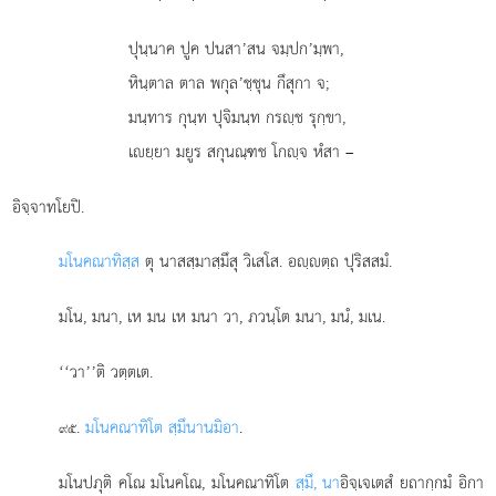
ปุนฺนาค
ปูค ปนสา’สน จมฺปก’มฺพา,
หินฺตาล ตาล พกุล’ชฺชุน กึสุกา จ;
มนฺทาร กุนฺท ปุจิมนฺท กรฺช รุกฺขา,
เยฺยา มยูร สกุนณฺฑช โกฺจ หํสา –
อิจฺจาทโยปิ.
มโนคณาทิสฺส
ตุ นาสสฺมาสฺมึสุ วิเสโส. อฺตฺถ ปุริสสมํ.
มโน, มนา, เห มน เห มนา วา, ภวนฺโต มนา, มนํ, มเน.
‘‘วา’’ติ วตฺตเต.
.
มโนคณาทิโต สฺมึนานมิอา
.
๙๕
มโนปภุติ คโณ มโนคโณ, มโนคณาทิโต
สฺมึ, นา
อิจฺเจเตสํ ยถากฺกมํ อิกา