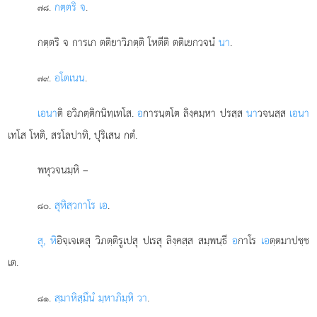
.
กตฺตริ จ
.
๗๘
กตฺตริ จ การเก ตติยาวิภตฺติ โหตีติ ตติเยกวจนํ
นา
.
.
อโต
เนน
.
๗๙
เอนา
ติ อวิภตฺติกนิทฺเทโส.
อ
การนฺตโต ลิงฺคมฺหา ปรสฺส
นา
วจนสฺส
เอนา
เทโส โหติ, สรโลปาทิ, ปุริเสน กตํ.
พหุวจนมฺหิ –
.
สุหิสฺวกาโร เอ
.
๘๐
สุ, หิ
อิจฺเจเตสุ วิภตฺติรูเปสุ ปเรสุ ลิงฺคสฺส สมฺพนฺธี
อ
กาโร
เอ
ตฺตมาปชฺช
เต.
.
สฺมาหิสฺมึนํ มฺหาภิมฺหิ วา
.
๘๑