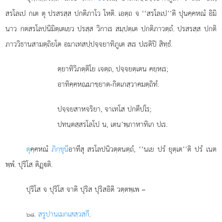
สรโลเป กเต ตุ ปรสรสฺส ปกติภาโว โหติ. เอตฺถ จ ‘‘สรโลเป’’ติ ปุนคฺคหณํ อิมิ
นาว กตสรโลปนิมิตฺเตเยว ปรสฺส วิกาเร สมฺปตฺเต ปกติภาวตฺถํ. ปรสรสฺส ปกติ
ภาววิธานสามตฺถิยโต อมาเทสปฺปจฺจยาทิภูเต สเร ปเรติปิ สิทฺธํ.
ตฺยาทิวิภตฺติโย เจตฺถ, ปจฺจยตฺเตน คยฺหเร;
อาทิคฺคหณมาขฺยาต-กิตเกสฺวาคมตฺถิทํ.
ปจฺจยสาหจริยา, จาเทโส ปกตีปโร;
ปทนฺตสฺสรโลโป น, เตน’พฺภาหาทิเก ปเร.
ตุ
คฺคหณํ
ภิกฺขุนี
อาทีสุ สรโลปนิวตฺตนตฺถํ, ‘‘นเย ปรํ ยุตฺเต’’ติ ปรํ เนต
พฺพํ. ปุริโส ติฏฺติ.
ปุริโส จ ปุริโส จาติ ปุริส ปุริสอิติ วตฺตพฺเพ –
.
สรูปานเมกเสสฺวสกึ
.
๖๘