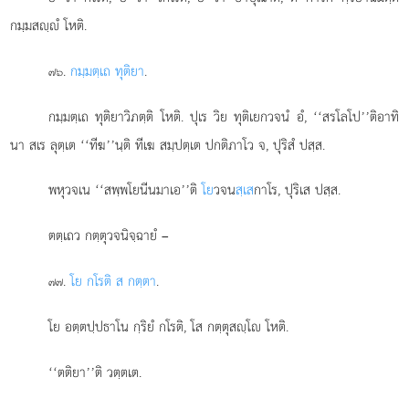
กมฺมสฺํ โหติ.
.
กมฺมตฺเถ ทุติยา
.
๗๖
กมฺมตฺเถ ทุติยาวิภตฺติ โหติ. ปุเร วิย ทุติเยกวจนํ อํ, ‘‘สรโลโป’’ติอาทิ
นา สเร ลุตฺเต ‘‘ทีฆ’’นฺติ ทีเฆ สมฺปตฺเต ปกติภาโว จ, ปุริสํ ปสฺส.
พหุวจเน ‘‘สพฺพโยนีนมาเอ’’ติ
โย
วจน
สฺเส
กาโร, ปุริเส ปสฺส.
ตตฺเถว กตฺตุวจนิจฺฉายํ –
.
โย กโรติ ส กตฺตา
.
๗๗
โย อตฺตปฺปธาโน กฺริยํ กโรติ, โส กตฺตุสฺโ โหติ.
‘‘ตติยา’’ติ วตฺตเต.