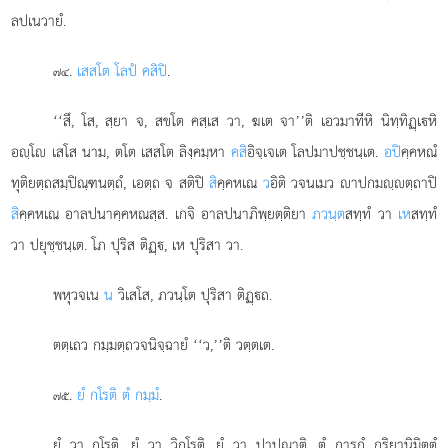
ลปเนวายํ.
.
เสสโต โลปํ คสิปิ
.
๗๔
‘‘สึ, โส, สฺยา จ, สขโต คสฺเส วา, ฆเต จา’’ติ เอวมาทีหิ นิทฺทิฏฺเหิ
อฺโ เสโส นาม, ตโต เสสโต ลิงฺคมฺหา
คสิ
อิจฺเจเต โลปมาปชฺชนฺเต.
อปิ
คฺคหณํ
ทุติยตฺถสมฺปิณฺฑนตฺถํ, เอตฺถ จ สติปิ
สิ
คฺคหเณ
ว
อิติ วจนเมว าปกมฺตฺถาปิ
สิ
คฺคหเณ อาลปนาคฺคหณสฺส. เกจิ อาลปนาภิพฺยตฺติยา
ภวนฺต
สทฺทํ วา
เห
สทฺทํ
วา ปยุชฺชนฺเต. โภ ปุริส ติฏฺ, เห ปุริสา วา.
พหุวจเน
น
วิเสโส, ภวนฺโต ปุริสา ติฏฺถ.
ตตฺเถว กมฺมตฺถวจนิจฺฉายํ ‘‘ว,’’ติ วตฺตเต.
.
ยํ กโรติ ตํ กมฺมํ
.
๗๕
ยํ วา กโรติ, ยํ วา วิกโรติ, ยํ วา ปาปุณาติ, ตํ การกํ กฺริยานิมิตฺตํ