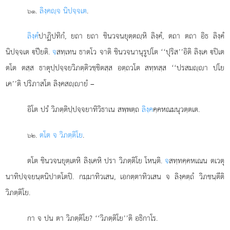
.
ลิงฺคฺจ นิปจฺจเต
.
๖๑
ลิงฺคํ
ปาฏิปทิกํ, ยถา ยถา ชินวจนยุตฺตฺหิ ลิงฺคํ, ตถา ตถา อิธ ลิงฺคํ
นิปจฺจเต ปียติ.
จ
สทฺเทน ธาตโว จาติ ชินวจนานุรูปโต ‘‘ปุริส’’อิติ ลิงฺเค ปิเต
ตโต ตสฺส ธาตุปฺปจฺจยวิภตฺติวชฺชิตสฺส อตฺถวโต สทฺทสฺส ‘‘ปรสมฺา ปโย
เค’’ติ ปริภาสโต ลิงฺคสฺายํ –
อิโต ปรํ วิภตฺติปฺปจฺจยาทิวิธาเน สพฺพตฺถ
ลิงฺค
คฺคหณมนุวตฺตเต.
.
ตโต จ วิภตฺติโย
.
๖๒
ตโต ชินวจนยุตฺเตหิ ลิงฺเคหิ ปรา วิภตฺติโย โหนฺติ.
จ
สทฺทคฺคหเณน ตเวตุ
นาทิปจฺจยนฺตนิปาตโตปิ. กมฺมาทิวเสน, เอกตฺตาทิวเสน จ ลิงฺคตฺถํ วิภชนฺตีติ
วิภตฺติโย.
กา จ ปน ตา วิภตฺติโย? ‘‘วิภตฺติโย’’ติ อธิกาโร.