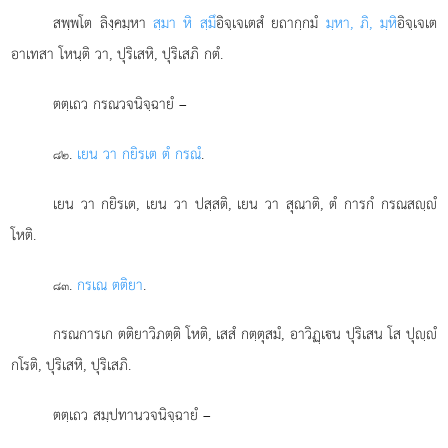
สพฺพโต ลิงฺคมฺหา
สฺมา หิ สฺมึ
อิจฺเจเตสํ ยถากฺกมํ
มฺหา, ภิ, มฺหิ
อิจฺเจเต
อาเทสา โหนฺติ วา, ปุริเสหิ, ปุริเสภิ กตํ.
ตตฺเถว กรณวจนิจฺฉายํ –
.
เยน วา กยิรเต ตํ กรณํ
.
๘๒
เยน วา กยิรเต, เยน วา ปสฺสติ, เยน วา สุณาติ, ตํ การกํ กรณสฺํ
โหติ.
.
กรเณ ตติยา
.
๘๓
กรณการเก ตติยาวิภตฺติ โหติ, เสสํ กตฺตุสมํ, อาวิฏฺเน ปุริเสน โส ปุฺํ
กโรติ, ปุริเสหิ, ปุริเสภิ.
ตตฺเถว สมฺปทานวจนิจฺฉายํ –