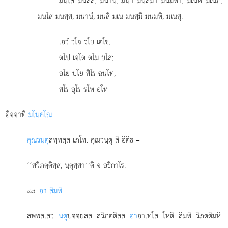
มนโส มนสฺส, มนานํ, มนา มนสฺมา มนมฺหา, มเนหิ มเนภิ,
มนโส มนสฺส, มนานํ, มนสิ มเน มนสฺมึ มนมฺหิ, มเนสุ.
เอวํ วโจ วโย เตโช,
ตโป เจโต ตโม ยโส;
อโย ปโย สิโร ฉนฺโท,
สโร อุโร รโห อโห –
อิจฺจาทิ
มโนคโณ
.
คุณวนฺตุ
สทฺทสฺส เภโท. คุณวนฺตุ สิ อิตีธ –
‘‘สวิภตฺติสฺส, นฺตุสฺสา’’ติ จ อธิกาโร.
.
อา สิมฺหิ
.
๙๘
สพฺพสฺเสว
นฺตุ
ปจฺจยสฺส สวิภตฺติสฺส
อา
อาเทโส โหติ สิมฺหิ วิภตฺติมฺหิ.