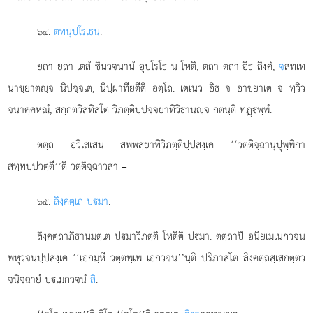
.
ตทนุปโรเธน
.
๖๔
ยถา ยถา เตสํ ชินวจนานํ อุปโรโธ น โหติ, ตถา ตถา อิธ ลิงฺคํ,
จ
สทฺเท
นาขฺยาตฺจ นิปจฺจเต, นิปฺผาทียตีติ อตฺโถ. เตเนว อิธ จ อาขฺยาเต จ ทฺวิว
จนาคฺคหณํ, สกฺกตวิสทิสโต วิภตฺติปฺปจฺจยาทิวิธานฺจ กตนฺติ ทฏฺพฺพํ.
ตตฺถ อวิเสเสน สพฺพสฺยาทิวิภตฺติปฺปสงฺเค ‘‘วตฺติจฺฉานุปุพฺพิกา
สทฺทปฺปวตฺตี’’ติ วตฺติจฺฉาวสา –
.
ลิงฺคตฺเถ ปมา
.
๖๕
ลิงฺคตฺถาภิธานมตฺเต ปมาวิภตฺติ โหตีติ ปมา. ตตฺถาปิ อนิยเมเนกวจน
พหุวจนปฺปสงฺเค ‘‘เอกมฺหี วตฺตพฺเพ เอกวจน’’นฺติ ปริภาสโต ลิงฺคตฺถสฺเสกตฺตว
จนิจฺฉายํ ปเมกวจนํ
สิ
.