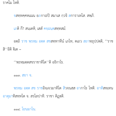
ราคโม โหติ.
จ
สทฺทคฺคหเณน
อ
ภ
กาเรปิ สมาเส กฺวจิ
ส
การาเทโส. สพฺภิ.
เภ
ติ กึ? สนฺเตหิ, เสสํ
คจฺฉนฺต
สทฺทสมํ.
อตฺถิ
ราช พฺรหฺม อตฺต สข
สทฺทาทีนํ เภโท, ตเถว
สฺยา
ทฺยุปฺปตฺติ, ‘‘ราช
สิ’’อิติ ิเต –
‘‘พฺรหฺมตฺตสขราชาทิโต’’ติ อธิกาโร.
.
สฺยา จ
.
๑๑๓
พฺรหฺม อตฺต สข ราช
อิจฺเจวมาทิโต
สิ
วจนสฺส
อา
กาโร โหติ.
อาทิ
สทฺเทน
อาตุมา
ทิสทฺทโต จ. สรโลปาทิ. ราชา ติฏฺติ.
.
โยนมาโน
.
๑๑๔