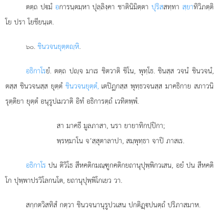
ตตฺถ ปมํ
อ
การนฺตมฺหา ปุลฺลิงฺคา ชาตินิมิตฺตา
ปุริส
สทฺทา
สฺยา
ทิวิภตฺติ
โย ปรา โยชียนฺเต.
.
ชินวจนยุตฺตฺหิ
.
๖๐
อธิกาโร
ยํ. ตตฺถ ปฺจ มาเร ชิตวาติ ชิโน, พุทฺโธ. ชินสฺส วจนํ ชินวจนํ,
ตสฺส ชินวจนสฺส ยุตฺตํ
ชินวจนยุตฺตํ,
เตปิฏกสฺส พุทฺธวจนสฺส มาคธิกาย สภาวนิ
รุตฺติยา ยุตฺตํ อนุรูปเมวาติ อิทํ อธิการตฺถํ เวทิตพฺพํ.
สา มาคธี มูลภาสา, นรา ยายาทิกปฺปิกา;
พฺรหฺมาโน จ’สฺสุตาลาปา, สมฺพุทฺธา จาปิ ภาสเร.
อธิกาโร
ปน ติวิโธ สีหคติกมณฺฑูกคติกยถานุปุพฺพิกวเสน, อยํ ปน สีหคติ
โก ปุพฺพาปรวิโลกนโต, ยถานุปุพฺพิโกเยว วา.
สกฺกตวิสทิสํ
กตฺวา ชินวจนานุรูปวเสน ปกติฏฺปนตฺถํ ปริภาสมาห.