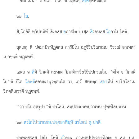
‘‘อโต เนนา’’ติ อิโต ‘‘อโต’’ติ วตฺตเต,
ลิงฺค
คฺคหณฺจ.
.
โส
.
๖๖
สิ, โออิติ ทฺวิปทมิทํ. ลิงฺคสฺส
อ
การโต ปรสฺส
สิ
วจนสฺส
โอ
กาโร โหติ.
สุตฺเตสุ หิ ปมานิทฺทิฏฺสฺส การิยิโน ฉฏฺีวิปริณาเมน วิวรณํ อาเทสา
เปกฺขนฺติ ทฏฺพฺพํ.
เอตฺถ จ
สี
ติ วิภตฺติ คยฺหเต วิภตฺติการิยวิธิปฺปกรณโต, ‘‘ตโต จ วิภตฺติ
โย’’ติ อิโต
วิภตฺติ
คฺคหณานุวตฺตนโต วา, เอวํ สพฺพตฺถ
สฺยา
ทีนํ การิยวิธาเน
วิภตฺติเยวาติ ทฏฺพฺพํ.
‘‘วา ปโร อสรูปา’’ติ ปรโลเป สมฺปตฺเต ตทปวาเทน ปุพฺพโลปมาห.
.
สรโลโป’มาเทสปฺปจฺจยาทิมฺหิ สรโลเป ตุ ปกติ
.
๖๗
ปุพฺพสฺสรสฺส โลโป โหติ
อํ
วจเน, อาเทสปฺปจฺจยาทิภูเต จ สเร ปเร,