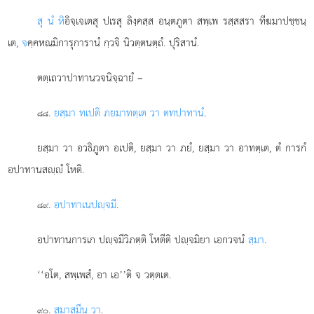
สุ นํ หิ
อิจฺเจเตสุ ปเรสุ ลิงฺคสฺส อนฺตภูตา สพฺเพ รสฺสสรา ทีฆมาปชฺชนฺ
เต,
จ
คฺคหณมิการุการานํ กฺวจิ นิวตฺตนตฺถํ. ปุริสานํ.
ตตฺเถวาปาทานวจนิจฺฉายํ –
.
ยสฺมา ทเปติ ภยมาทตฺเต วา ตทปาทานํ
.
๘๘
ยสฺมา วา อวธิภูตา อเปติ, ยสฺมา วา ภยํ, ยสฺมา วา อาทตฺเต, ตํ การกํ
อปาทานสฺํ โหติ.
.
อปาทาเน
ปฺจมี
.
๘๙
อปาทานการเก ปฺจมีวิภตฺติ โหตีติ ปฺจมิยา เอกวจนํ
สฺมา
.
‘‘อโต, สพฺเพสํ, อา เอ’’ติ จ วตฺตเต.
.
สฺมาสฺมึน วา
.
๙๐