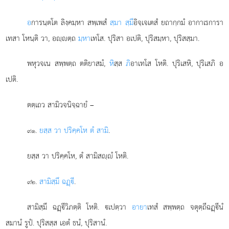
อ
การนฺตโต ลิงฺคมฺหา สพฺเพสํ
สฺมา สฺมึ
อิจฺเจเตสํ ยถากฺกมํ อากาเรการา
เทสา โหนฺติ วา, อฺตฺถ
มฺหา
เทโส. ปุริสา อเปติ, ปุริสมฺหา, ปุริสสฺมา.
พหุวจเน สพฺพตฺถ ตติยาสมํ,
หิ
สฺส
ภิ
อาเทโส โหติ. ปุริเสหิ, ปุริเสภิ อ
เปติ.
ตตฺเถว สามิวจนิจฺฉายํ –
.
ยสฺส วา ปริคฺคโห ตํ สามิ
.
๙๑
ยสฺส วา ปริคฺคโห, ตํ สามิสฺํ โหติ.
.
สามิสฺมึ ฉฏฺี
.
๙๒
สามิสฺมึ ฉฏฺีวิภตฺติ โหติ. เปตฺวา
อายา
เทสํ สพฺพตฺถ จตุตฺถีฉฏฺีนํ
สมานํ รูปํ. ปุริสสฺส เอตํ ธนํ, ปุริสานํ.