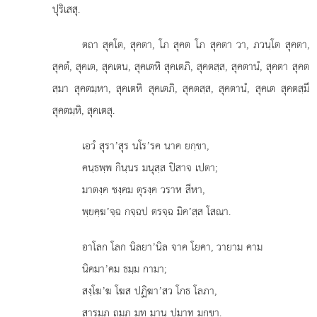
ปุริเสสุ.
ตถา สุคโต, สุคตา, โภ สุคต โภ สุคตา วา, ภวนฺโต สุคตา,
สุคตํ, สุคเต, สุคเตน, สุคเตหิ สุคเตภิ, สุคตสฺส, สุคตานํ, สุคตา สุคต
สฺมา สุคตมฺหา, สุคเตหิ สุคเตภิ, สุคตสฺส, สุคตานํ, สุคเต สุคตสฺมึ
สุคตมฺหิ, สุคเตสุ.
เอวํ สุรา’สุร นโร’รค นาค ยกฺขา,
คนฺธพฺพ กินฺนร มนุสฺส ปิสาจ เปตา;
มาตงฺค ชงฺคม ตุรงฺค วราห สีหา,
พฺยคฺฆ’จฺฉ กจฺฉป ตรจฺฉ มิค’สฺส โสณา.
อาโลก โลก นิลยา’นิล จาค โยคา, วายาม คาม
นิคมา’คม ธมฺม กามา;
สงฺโฆ’ฆ โฆส ปฏิฆา’สว โกธ โลภา,
สารมฺภ ถมฺภ มท มาน ปมาท มกฺขา.