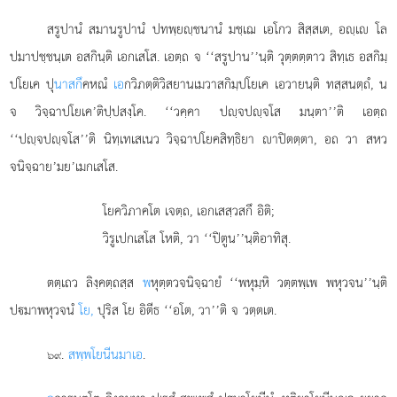
สรูปานํ สมานรูปานํ ปทพฺยฺชนานํ มชฺเฌ เอโกว สิสฺสเต, อฺเ โล
ปมาปชฺชนฺเต อสกินฺติ เอกเสโส. เอตฺถ จ ‘‘สรูปาน’’นฺติ วุตฺตตฺตาว สิทฺเธ อสกิมฺ
ปโยเค ปุ
นาสกึ
คหณํ
เอ
กวิภตฺติวิสยานเมวาสกิมฺปโยเค เอวายนฺติ ทสฺสนตฺถํ, น
จ วิจฺฉาปโยเค’ติปฺปสงฺโค. ‘‘วคฺคา ปฺจปฺจโส มนฺตา’’ติ เอตฺถ
‘‘ปฺจปฺจโส’’ติ นิทฺเทเสเนว วิจฺฉาปโยคสิทฺธิยา าปิตตฺตา, อถ วา สหว
จนิจฺฉาย’มย’เมกเสโส.
โยควิภาคโต เจตฺถ, เอกเสสฺวสกึ อิติ;
วิรูเปกเสโส โหติ, วา ‘‘ปิตูน’’นฺติอาทิสุ.
ตตฺเถว ลิงฺคตฺถสฺส
พ
หุตฺตวจนิจฺฉายํ ‘‘พหุมฺหิ วตฺตพฺเพ พหุวจน’’นฺติ
ปมาพหุวจนํ
โย,
ปุริส โย อิตีธ ‘‘อโต, วา’’ติ จ วตฺตเต.
.
สพฺพโยนีนมาเอ
.
๖๙