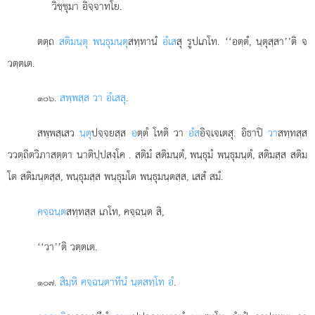
วิชฺชุมา อิจฺจาทโย.
ตตฺถ
สติมนฺตุ พนฺธุมนฺตุ
สทฺทานํ
อํเส
สุ รูปเภโท. ‘‘อตฺตํ, นฺตุสฺสา’’ติ จ
วตฺตเต.
.
สพฺพสฺส วา อํเสสุ
.
๑๐๖
สพฺพสฺเสว
นฺตุ
ปจฺจยสฺส
อ
ตฺตํ โหติ วา
อํส
อิจฺเจเตสุ. อิธาปิ
วา
สทฺทสฺส
ววตฺถิตวิภาสตฺตา นาติปฺปสงฺโค
. สติมํ สติมนฺตํ, พนฺธุมํ พนฺธุมนฺตํ, สติมสฺส สติม
โต สติมนฺตสฺส, พนฺธุมสฺส พนฺธุมโต พนฺธุมนฺตสฺส, เสสํ สมํ.
คจฺฉนฺต
สทฺทสฺส เภโท, คจฺฉนฺต สิ,
‘‘วา’’ติ วตฺตเต.
.
สิมฺหิ คจฺฉนฺตาทีนํ นฺตสทฺโท อํ
.
๑๐๗