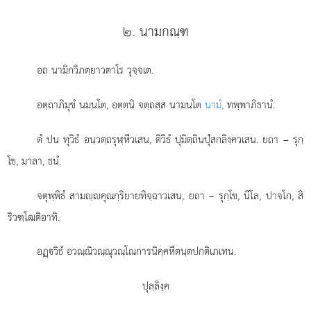
๒. นามกณฺฑ
อถ
นามิกวิภตฺยาวตาโร วุจฺจเต.
อตฺถาภิมุขํ นมนโต, อตฺตนิ จตฺถสฺส นามนโต
นามํ,
ทพฺพาภิธานํ.
ตํ ปน ทุวิธํ อนฺวตฺถรุฬฺหีวเสน, ติวิธํ ปุมิตฺถินปุํสกลิงฺควเสน. ยถา – รุกฺ
โข, มาลา, ธนํ.
จตุพฺพิธํ สามฺคุณกฺริยายทิจฺฉาวเสน, ยถา – รุกฺโข, นีโล, ปาจโก, สิ
ริวฑฺโฒติอาทิ.
อฏฺวิธํ อวณฺณิวณฺณุวณฺโณการนิคฺคหีตนฺตปกติเภเทน.
ปุลฺลิงฺค