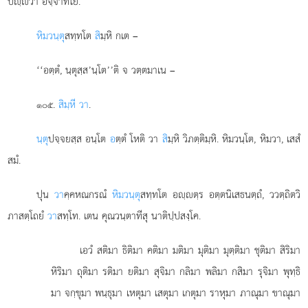
ปฺวา อิจฺจาทโย.
หิมวนฺตุ
สทฺทโต
สิ
มฺหิ กเต –
‘‘อตฺตํ, นฺตุสฺส’นฺโต’’ติ จ วตฺตมาเน –
.
สิมฺหี วา
.
๑๐๕
นฺตุ
ปจฺจยสฺส อนฺโต
อ
ตฺตํ โหติ วา
สิ
มฺหิ วิภตฺติมฺหิ. หิมวนฺโต, หิมวา, เสสํ
สมํ.
ปุน
วา
คฺคหณกรณํ
หิมวนฺตุ
สทฺทโต อฺตฺร อตฺตนิเสธนตฺถํ, ววตฺถิตวิ
ภาสตฺโถยํ
วา
สทฺโท. เตน คุณวนฺตาทีสุ นาติปฺปสงฺโค.
เอวํ สติมา ธิติมา คติมา มติมา มุติมา มุตฺติมา ชุติมา สิริมา
หิริมา ถุติมา รติมา ยติมา สุจิมา กลิมา พลิมา กสิมา รุจิมา พุทฺธิ
มา จกฺขุมา พนฺธุมา เหตุมา เสตุมา เกตุมา ราหุมา ภาณุมา ขาณุมา