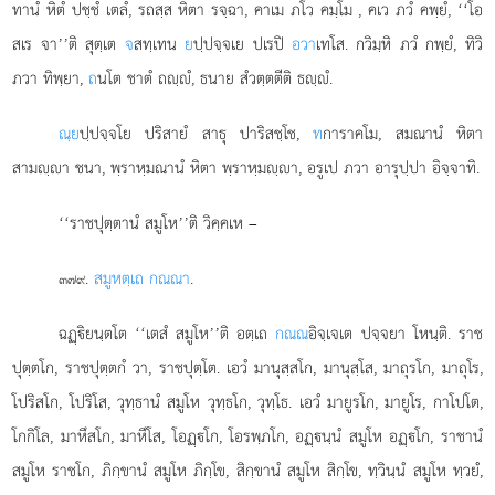
ทานํ หิตํ ปชฺชํ เตลํ, รถสฺส หิตา รจฺฉา, คาเม ภโว คมฺโม
, คเว ภวํ คพฺยํ, ‘‘โอ
สเร จา’’ติ สุตฺเต
จ
สทฺเทน
ย
ปฺปจฺจเย ปเรปิ
อวา
เทโส. กวิมฺหิ ภวํ กพฺยํ, ทิวิ
ภวา ทิพฺยา,
ถ
นโต ชาตํ ถฺํ, ธนาย สํวตฺตตีติ ธฺํ.
ณฺย
ปฺปจฺจโย ปริสายํ สาธุ ปาริสชฺโช,
ท
การาคโม, สมณานํ หิตา
สามฺา ชนา, พฺราหฺมณานํ หิตา พฺราหฺมฺา, อรูเป ภวา อารุปฺปา อิจฺจาทิ.
‘‘ราชปุตฺตานํ สมูโห’’ติ วิคฺคเห –
.
สมูหตฺเถ กณณา
.
๓๗๙
ฉฏฺิยนฺตโต ‘‘เตสํ สมูโห’’ติ อตฺเถ
กณณ
อิจฺเจเต ปจฺจยา โหนฺติ. ราช
ปุตฺตโก, ราชปุตฺตกํ วา, ราชปุตฺโต. เอวํ มานุสฺสโก, มานุสฺโส, มาถุรโก, มาถุโร,
โปริสโก, โปริโส, วุทฺธานํ สมูโห วุทฺธโก, วุทฺโธ. เอวํ มายูรโก, มายูโร, กาโปโต,
โกกิโล, มาหึสโก, มาหึโส, โอฏฺโก, โอรพฺภโก, อฏฺนฺนํ สมูโห อฏฺโก, ราชานํ
สมูโห ราชโก, ภิกฺขานํ สมูโห ภิกฺโข, สิกฺขานํ สมูโห สิกฺโข, ทฺวินฺนํ สมูโห ทฺวยํ,