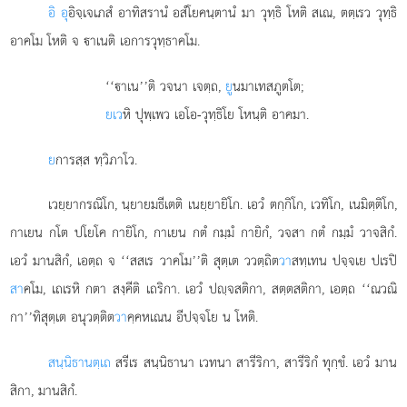
อิ อุ
อิจฺเจเภสํ อาทิสรานํ อสํโยคนฺตานํ มา วุทฺธิ โหติ สเณ, ตตฺเรว วุทฺธิ
อาคโม โหติ จ าเนติ เอการวุทฺธาคโม.
‘‘าเน’’ติ วจนา เจตฺถ,
ยู
นมาเทสภูตโต;
ยเว
หิ ปุพฺเพว เอโอ-วุทฺธิโย โหนฺติ อาคมา.
ย
การสฺส ทฺวิภาโว.
เวยฺยากรณิโก, นฺยายมธีเตติ เนยฺยายิโก. เอวํ ตกฺกิโก, เวทิโก, เนมิตฺติโก,
กาเยน กโต ปโยโค กายิโก, กาเยน กตํ กมฺมํ กายิกํ, วจสา กตํ กมฺมํ วาจสิกํ.
เอวํ มานสิกํ, เอตฺถ จ ‘‘สสเร วาคโม’’ติ สุตฺเต ววตฺถิต
วา
สทฺเทน ปจฺจเย ปเรปิ
สา
คโม, เถเรหิ กตา สงฺคีติ เถริกา. เอวํ ปฺจสติกา, สตฺตสติกา, เอตฺถ ‘‘ณวณิ
กา’’ทิสุตฺเต อนุวตฺติต
วา
คฺคหเณน อีปจฺจโย น โหติ.
สนฺนิธานตฺเถ
สรีเร สนฺนิธานา เวทนา สารีริกา, สารีริกํ ทุกฺขํ. เอวํ มาน
สิกา, มานสิกํ.