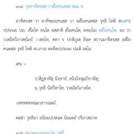
.
วุทฺธาทิสรสฺส วาสํโยคนฺตสฺส สเณ จ
.
๓๖๔
อาทิสรสฺส วา อาทิพฺยฺชนสฺส วา อสํโยคนฺตสฺส วุทฺธิ โหติ ส
ณ
การ
ปฺปจฺจเย ปเร. สํโยโค อนฺโต อสฺสาติ สํโยคนฺโต, ตทฺโ
อสํโยคนฺโต
. อถ วา
ววตฺถิตวิภาสตฺโถยํ
วา
สทฺโท, ตทา จ ปกติภูเต ลิงฺเค สรานมาทิสรสฺส อสํโย
คนฺตสฺส วุทฺธิ โหติ ส
ณ
กาเร ตทฺธิตปฺปจฺจเย ปเรติ อตฺโถ.
เตน –
วาสิฏฺาทีสุ นิจฺจายํ, อนิจฺโจฬุมฺปิกาทิสุ;
น วุทฺธิ นีลปีตาโท, ววตฺถิตวิภาสโต.
จ
สทฺทคฺคหณมวธารณตฺถํ.
ตสฺสา วุทฺธิยา อนิยมปฺปสงฺเค นิยมตฺถํ ปริภาสมาห.
.
อยุวณฺณานฺจาโย วุทฺธี
.
๓๖๕