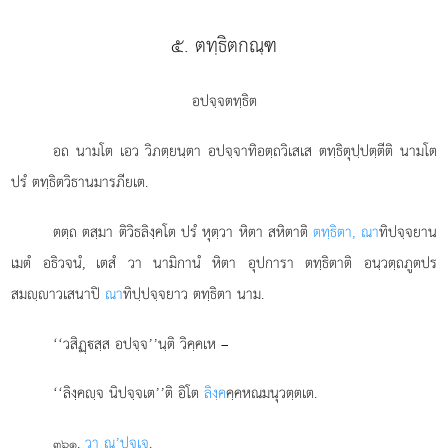
๕. ตทฺธิตกณฺฑ
อปจฺจตทฺธิต
อถ
นามโต เอว วิภตฺยนฺตา อปจฺจาทิอตฺถวิเสเส ตทฺธิตุปฺปตฺตีติ นามโต
ปรํ ตทฺธิตวิธานมารภียเต.
ตตฺถ ตสฺมา ติวิธลิงฺคโต ปรํ หุตฺวา หิตา สหิตาติ
ตทฺธิตา, ณา
ทิปจฺจยาน
เมตํ อธิวจนํ, เตสํ วา นามิกานํ หิตา อุปการา ตทฺธิตาติ อนฺวตฺถภูตปร
สมฺาวเสนาปิ
ณา
ทิปฺปจฺจยาว ตทฺธิตา นาม.
‘‘วสิฏฺสฺส อปจฺจ’’นฺติ วิคฺคเห –
‘‘ลิงฺคฺจ นิปจฺจเต’’ติ อิโต
ลิงฺค
คฺคหณมนุวตฺตเต.
.
วา ณ’ปจฺเจ
.
๓๖๑