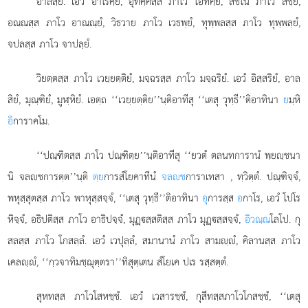
อาลสฺยํ. เอวํ อาโรคฺยํ, อุทคฺคสฺส ภาโว โอทคฺยํ, สขิโน ภาโว สขฺยํ,
อณณสฺส ภาโว อาณณฺยํ, วิธวาย ภาโว เวธพฺยํ, ทุพฺพลสฺส ภาโว ทุพฺพลฺยํ,
จปลสฺส ภาโว จาปลฺยํ.
วิยตฺตสฺส ภาโว เวยฺยตฺติยํ, มจฺฉรสฺส ภาโว มจฺฉริยํ. เอวํ อิสฺสริยํ, อาล
สิยํ, มุณฺฑิยํ, มูฬฺหิยํ. เอตฺถ ‘‘เวยฺยตฺติย’’นฺติอาทีสุ ‘‘เตสุ วุทฺธี’’ติอาทินา
ย
มฺหิ
อิ
การาคโม.
‘‘ปณฺฑิตสฺส ภาโว ปณฺฑิตฺย’’นฺติอาทีสุ ‘‘ยวตํ ตลนทการานํ พฺยฺชนา
นิ จลชการตฺต’’นฺติ
ตฺย
การสํโยคาทีนํ
จลช
การาเทสา
, ทฺวิตฺตํ. ปณฺฑิจฺจํ,
พหุสฺสุตสฺส ภาโว พาหุสฺสจฺจํ, ‘‘เตสุ วุทฺธี’’ติอาทินา
อุ
การสฺส
อ
กาโร, เอวํ โปโร
หิจฺจํ, อธิปติสฺส ภาโว อาธิปจฺจํ, มุฏฺสฺสติสฺส ภาโว มุฏฺสฺสจฺจํ,
อิวณฺณ
โลโป. กุ
สลสฺส ภาโว โกสลฺลํ. เอวํ เวปุลฺลํ, สมานานํ ภาโว สามฺํ, คิลานสฺส ภาโว
เคลฺํ, ‘‘กฺวจาทิมชฺฌุตฺตรา’’ทิสุตฺเตน สํโยเค ปเร รสฺสตฺตํ.
สุหทสฺส ภาโวโสหชฺชํ. เอวํ เวสารชฺชํ, กุสีทสฺสภาโวโกสชฺชํ, ‘‘เตสุ