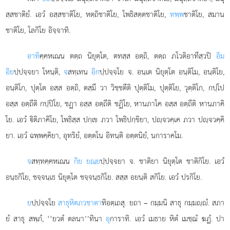
สฺสชาติยํ. เอวํ อสฺสชาติโย, หตฺถิชาติโย, โพธิสตฺตชาติโย,
ทพฺพ
ชาติโย, สมาน
ชาติโย, โลกิโย อิจฺจาทิ.
อาทิ
คฺคหเณน ตตฺถ นิยุตฺโต, ตทสฺส อตฺถิ, ตตฺถ ภโวติอาทีสฺวปิ
อิม
อิย
ปฺปจฺจยา โหนฺติ,
จ
สทฺเทน
อิก
ปฺปจฺจโย จ. อนฺเต นิยุตฺโต อนฺติโม, อนฺติโย,
อนฺติโก, ปุตฺโต อสฺส อตฺถิ, ตสฺมึ วา วิชฺชตีติ ปุตฺติโม, ปุตฺติโย, วุตฺติโก, กปฺโป
อสฺส อตฺถีติ กปฺปิโย, ชฏา อสฺส อตฺถีติ ชฏิโย, หานภาโค อสฺส อตฺถีติ หานภาคิ
โย. เอวํ ิติภาคิโย, โพธิสฺส ปกฺเข ภวา โพธิปกฺขิยา, ปฺจวคฺเค ภวา ปฺจวคฺคิ
ยา. เอวํ ฉพฺพคฺคิยา, อุทริยํ, อตฺตโน อิทนฺติ อตฺตนิยํ, นการาคโม.
จ
สทฺทคฺคหเณน
กิย ยณฺย
ปฺปจฺจยา จ. ชาติยา นิยุตฺโต ชาติกิโย. เอวํ
อนฺธกิโย, ชจฺจนฺเธ นิยุตฺโต ชจฺจนฺธกิโย. สสฺส อยนฺติ สกิโย. เอวํ ปรกิโย.
ย
ปฺปจฺจโย
สาธุหิตภวชาตา
ทิอตฺเถสุ. ยถา – กมฺมนิ สาธุ กมฺมฺํ. สภา
ยํ สาธุ สพฺภํ, ‘‘ยวตํ ตลนา’’ทินา
อุ
การาทิ. เอวํ เมธาย หิตํ เมชฺฌํ ฆฏํ. ปา