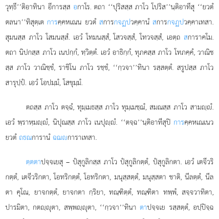
วุทฺธี’’ติอาทินา อีการสฺส
อ
กาโร. ตถา ‘‘ปุริสสฺส ภาโว โปริส’’นฺติอาทีสุ ‘‘ยวตํ
ตลนา’’ทิสุตฺเต
การ
คฺคหเณน ยวตํ
ส
การ
กจฏป
วคฺคานํ
ส
การ
กจฏป
วคฺคาเทสา.
สุมนสฺส ภาโว โสมนสฺสํ. เอวํ โทมนสฺสํ, โสวจสฺสํ, โทวจสฺสํ, เอตฺถ
ส
การาคโม.
ตถา นิปกสฺส ภาโว เนปกฺกํ, ทฺวิตฺตํ. เอวํ อาธิกฺกํ, ทุภคสฺส ภาโว โทภคฺคํ, วาณิช
สฺส ภาโว วาณิชฺชํ, ราชิโน ภาโว รชฺชํ, ‘‘กฺวจา’’ทินา รสฺสตฺตํ. สรูปสฺส ภาโว
สารุปฺปํ. เอวํ โอปมฺมํ, โสขุมฺมํ.
ตถสฺส ภาโว ตจฺฉํ, ทุมฺเมธสฺส ภาโว ทุมฺเมชฺฌํ, สมณสฺส ภาโว สามฺํ.
เอวํ พฺราหฺมฺํ, นิปุณสฺส ภาโว เนปุฺํ. ‘‘ตจฺฉ’’นฺติอาทีสุปิ
การ
คฺคหเณเนว
ยวตํ
ถธณ
การานํ
ฉฌ
การาเทสา.
ตฺตตา
ปจฺจเยสุ
– ปํสุกูลิกสฺส ภาโว ปํสุกูลิกตฺตํ, ปํสุกูลิกตา. เอวํ เตจีวริ
กตฺตํ, เตจีวริกตา, โอทริกตฺตํ, โอทริกตา, มนุสฺสตฺตํ, มนุสฺสตา ชาติ, นีลตฺตํ, นีล
ตา คุโณ, ยาจกตฺตํ, ยาจกตา กฺริยา, ทณฺฑิตฺตํ, ทณฺฑิตา ทพฺพํ, สจฺจวาทิตา,
ปารมิตา, กตฺุตา, สพฺพฺุตา, ‘‘กฺวจา’’ทินา
ตา
ปจฺจเย รสฺสตฺตํ, อปฺปิจฺฉ