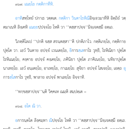
.
เณยฺโย กตฺติกาทีหิ
.
๓๖๗
อาทิ
สทฺโทยํ ปกาเร วตฺตเต.
กตฺติกา วินตาโรหิณี
อิจฺเจวมาทีหิ อิตฺถิยํ วตฺ
ตมาเนหิ ลิงฺเคหิ
เณยฺย
ปฺปจฺจโย โหติ วา ‘‘ตสฺสาปจฺจ’’มิจฺเจตสฺมึ อตฺเถ.
วิภตฺติโลเป ‘‘ปกติ จสฺส สรนฺตสฺสา’’ติ ปกติภาโว. กตฺติเกยฺโย, กตฺติกาย
ปุตฺโต วา. เอวํ วินตาย อปจฺจํ เวนเตยฺโย,
อิ
การ
สฺเส
กาโร วุทฺธิ, โรหิณิยา ปุตฺโต
โรหิเณยฺโย, คงฺคาย อปจฺจํ คงฺเคยฺโย, ภคินิยา ปุตฺโต ภาคิเนยฺโย, นทิยาปุตฺโต
นาเทยฺโย. เอวํ อนฺเตยฺโย, อาเหยฺโย, กาเมยฺโย. สุจิยา
อปจฺจํ โสเจยฺโย, เอตฺถ
อุ
การ
สฺโส
กาโร วุทฺธิ, พาลาย อปจฺจํ พาเลยฺโย อิจฺจาทิ.
‘‘ทกฺขสฺสาปจฺจ’’นฺติ วิคฺคเห ณมฺหิ สมฺปตฺเต –
.
อโต ณิ วา
.
๓๖๘
อ
การนฺตโต ลิงฺคมฺหา
ณิ
ปจฺจโย โหติ วา ‘‘ตสฺสาปจฺจ’’มิจฺเจตสฺมึ อตฺเถ.