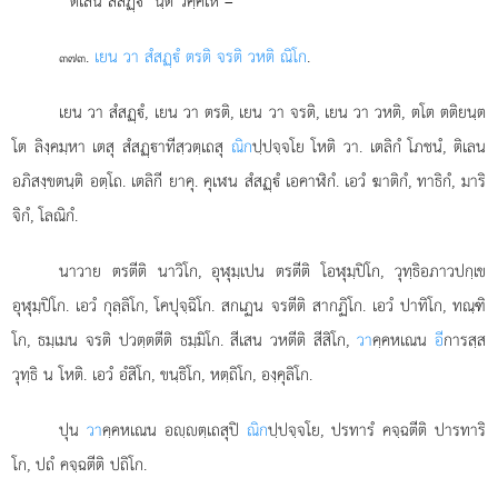
‘‘ติเลน
สํสฏฺ’’นฺติ วิคฺคเห –
.
เยน วา สํสฏฺํ ตรติ จรติ วหติ ณิโก
.
๓๗๓
เยน วา สํสฏฺํ, เยน วา ตรติ, เยน วา จรติ, เยน วา วหติ, ตโต ตติยนฺต
โต ลิงฺคมฺหา เตสุ สํสฏฺาทีสฺวตฺเถสุ
ณิก
ปฺปจฺจโย โหติ วา. เตลิกํ โภชนํ, ติเลน
อภิสงฺขตนฺติ อตฺโถ. เตลิกี ยาคุ. คุเฬน สํสฏฺํ เอคาฬิกํ. เอวํ ฆาติกํ, ทาธิกํ, มาริ
จิกํ, โลณิกํ.
นาวาย ตรตีติ นาวิโก, อุฬุมฺเปน ตรตีติ โอฬุมฺปิโก, วุทฺธิอภาวปกฺเข
อุฬุมฺปิโก. เอวํ กุลฺลิโก, โคปุจฺฉิโก. สกเฏน จรตีติ สากฏิโก. เอวํ ปาทิโก, ทณฺฑิ
โก, ธมฺเมน จรติ ปวตฺตตีติ ธมฺมิโก. สีเสน วหตีติ สีสิโก,
วา
คฺคหเณน
อี
การสฺส
วุทฺธิ น โหติ. เอวํ อํสิโก, ขนฺธิโก, หตฺถิโก, องฺคุลิโก.
ปุน
วา
คฺคหเณน อฺตฺเถสุปิ
ณิก
ปฺปจฺจโย, ปรทารํ คจฺฉตีติ ปารทาริ
โก, ปถํ คจฺฉตีติ ปถิโก.