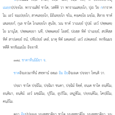
เณยฺย
ปฺปจฺจโย. พาราณสิยํ ชาโต, วสตีติ วา พาราณเสยฺยโก, ปุเร วิย
ก
การาค
โม. เอวํ จมฺเปยฺยโก, สาคเลยฺยโก, มิถิเลยฺยโก ชโน, คงฺเคยฺโย มจฺโฉ, สิลาย ชาตํ
เสเลยฺยกํ, กุเล ชาโต โกเลยฺยโก สุนโข, วเน ชาตํ วาเนยฺยํ ปุปฺผํ. เอวํ ปพฺพเตยฺ
โย มานุโส, ปพฺพเตยฺยา นที, ปพฺพเตยฺยํ โอสธํ, ปถสฺส หิตํ ปาเถยฺยํ, สปติสฺส
หิตํ สาปเตยฺยํ ธนํ, ปทีเปยฺยํ เตลํ, มาตุ หิตํ มตฺเตยฺยํ. เอวํ เปตฺเตยฺยํ. ทกฺขิณมร
หตีติ ทกฺขิเณยฺโย อิจฺจาทิ.
.
ชาตาทีนมิมิยา จ
.
๓๗๘
ชาต
อิจฺเจวมาทีนํ สทฺทานํ อตฺเถ
อิม อิย
อิจฺเจเต ปจฺจยา โหนฺติ วา.
ปจฺฉา ชาโต ปจฺฉิโม, ปจฺฉิมา ชนตา, ปจฺฉิมํ จิตฺตํ, อนฺเต ชาโต อนฺติโม,
อนฺติมา, อนฺติมํ. เอวํ มชฺฌิโม, ปุริโม, อุปริโม, เหฏฺิโม, ปจฺจนฺติโม, โคปฺผิโม,
คนฺถิโม.
ตถา
อิย
ปฺปจฺจเย มนุสฺสชาติยา ชาโต มนุสฺสชาติโย, มนุสฺสชาติยา, มนุ