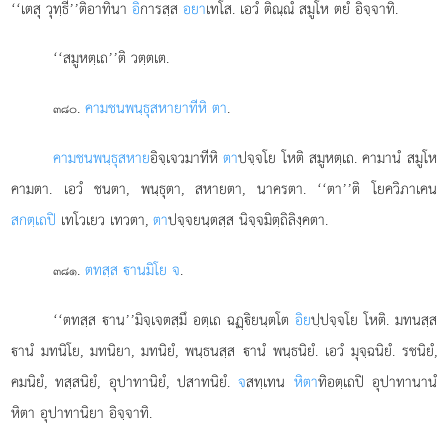
‘‘เตสุ วุทฺธี’’ติอาทินา
อิ
การสฺส
อยา
เทโส. เอวํ ติณฺณํ สมูโห ตยํ อิจฺจาทิ.
‘‘สมูหตฺเถ’’ติ วตฺตเต.
.
คามชนพนฺธุสหายาทีหิ ตา
.
๓๘๐
คามชนพนฺธุสหาย
อิจฺเจวมาทีหิ
ตา
ปจฺจโย โหติ สมูหตฺเถ. คามานํ สมูโห
คามตา. เอวํ ชนตา, พนฺธุตา, สหายตา, นาครตา. ‘‘ตา’’ติ โยควิภาเคน
สกตฺเถปิ
เทโวเยว เทวตา,
ตา
ปจฺจยนฺตสฺส นิจฺจมิตฺถิลิงฺคตา.
.
ตทสฺส านมิโย จ
.
๓๘๑
‘‘ตทสฺส าน’’มิจฺเจตสฺมึ อตฺเถ ฉฏฺิยนฺตโต
อิย
ปฺปจฺจโย โหติ. มทนสฺส
านํ มทนิโย, มทนิยา, มทนิยํ, พนฺธนสฺส านํ พนฺธนิยํ. เอวํ มุจฺฉนิยํ. รชนิยํ,
คมนิยํ, ทสฺสนิยํ, อุปาทานิยํ, ปสาทนิยํ.
จ
สทฺเทน
หิตา
ทิอตฺเถปิ อุปาทานานํ
หิตา อุปาทานิยา อิจฺจาทิ.