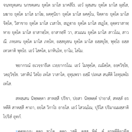
จนฺทยุตฺเตน นกฺขตฺเตน ยุตฺโต มาโส มาคสิโร. เอวํ ผุสฺเสน ยุตฺโต มาโส ผุสฺโส,
มฆาย ยุตฺโต มาโส มาโฆ, ผคฺคุนิยา ยุตฺโต มาโส ผคฺคุโน, จิตฺตาย ยุตฺโต มาโส
จิตฺโต, วิสาขาย ยุตฺโต มาโส เวสาโข, เชฏฺาย ยุตฺโต มาโส เชฏฺโ, อุตฺตราสาฬฺ
หาย ยุตฺโต มาโส อาสาฬฺโห, อาสาฬฺหี วา, สวเณน ยุตฺโต มาโส สาวโณ, สาว
ณี. ภทฺเทน ยุตฺโต มาโส ภทฺโท, อสฺสยุเชน ยุตฺโต มาโส อสฺสยุโช, พุทฺโธ อสฺส
เทวตาติ พุทฺโธ. เอวํ โสคโต, มาหินฺโท, ยาโม, โสโม.
พฺยากรณํ อเวจฺจาธีเต เวยฺยากรโณ. เอวํ โมหุตฺโต, เนมิตฺโต, องฺควิชฺโช,
วตฺถุวิชฺโช. วสาตีนํ วิสโย เทโส วาสาโต, อุทุมฺพรา อสฺมึ ปเทเส สนฺตีติ โอทุมฺพโร
เทโส.
สหสฺเสน นิพฺพตฺตา สาหสฺสี ปริขา, ปยสา นิพฺพตฺตํ ปายาสํ, สหสฺสํ อร
หตีติ สาหสฺสี คาถา, อยโส
วิกาโร อายโส. เอวํ โสวณฺโณ, ปุริโส ปริมาณมสฺสาติ
โปริสํ อุทกํ.
จ
คฺคหเณน ตตฺถ ชาโต, ตตฺถ วสติ, ตสฺส หิตํ, ตํ อรหตีติอาทีสุ