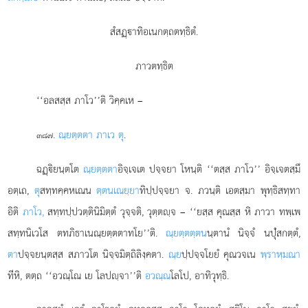
สํสฏฺาทิอเนกตฺถตทฺธิตํ.
ภาวตทฺธิต
‘‘อลสสฺส
ภาโว’’ติ วิคฺคเห –
.
ณฺยตฺตตา ภาเว ตุ
.
๓๘๗
ฉฏฺิยนฺตโต
ณฺยตฺตตา
อิจฺเจเต ปจฺจยา โหนฺติ ‘‘ตสฺส ภาโว’’ อิจฺเจตสฺมึ
อตฺเถ,
ตุ
สทฺทคฺคหเณน
ตฺตนเณยฺยา
ทิปฺปจฺจยา จ. ภวนฺติ เอตสฺมา พุทฺธิสทฺทา
อิติ
ภาโว,
สทฺทปฺปวตฺตินิมิตฺตํ วุจฺจติ, วุตฺตฺจ – ‘‘ยสฺส คุณสฺส หิ ภาวา ทพฺเพ
สทฺทนิเวโส ตทภิธาเนณฺยตฺตตาทโย’’ติ.
ณฺยตฺตตฺตน
นฺตานํ นิจฺจํ นปุํสกตฺตํ,
ตา
ปจฺจยนฺตสฺส สภาวโต นิจฺจมิตฺถิลิงฺคตา.
ณฺย
ปฺปจฺจโยยํ คุณวจเน
พฺราหฺมณา
ทีหิ, ตตฺถ ‘‘อวณฺโณ เย โลปฺจา’’ติ
อวณฺณ
โลโป, อาทิวุทฺธิ.