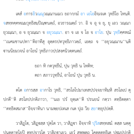
เตสํ
อ
การ
อิ
ว
ณฺณุ
วณฺณานเมว ยถากฺกมํ
อา เอโอ
อิจฺเจเต วุทฺธิโย โหนฺติ.
จ
สทฺทคฺคหณมวุทฺธิสมฺปิณฺฑนตฺถํ, อวธารณตฺถํ วา. อิ จ อุ จ ยุ, ยุ เอว วณฺณา
ยุวณฺณา, อ จ ยุวณฺณา จ
อยุวณฺณา
. อา จ เอ จ โอ จ
อาโย
. ปุน
วุทฺธิ
คฺคหณํ
‘‘เนคมชานปทา’’ติอาทีสุ อุตฺตรปทวุทฺธิภาวตฺถํ, เอตฺถ จ ‘‘อยุวณฺณาน’’นฺติ
านนิยมวจนํ อาโยนํ วุทฺธิภาวปฺปสงฺคนิวตฺตนตฺถํ.
ยถา
หิ กตวุทฺธีนํ, ปุน วุทฺธิ น โหติห;
ตถา สภาววุทฺธีนํ, อาโยนํ ปุน วุทฺธิ น.
ตโต
อ
การสฺส
อา
กาโร วุทฺธิ, ‘‘สรโลโปมาเทสปฺปจฺจยาทิมฺหิ สรโลเป ตุ
ปกตี’’ติ สรโลปปกติภาวา, ‘‘นเย ปรํ ยุตฺเต’’ติ ปรนยนํ กตฺวา ตทฺธิตตฺตา
‘‘ตทฺธิตสมาส’’อิจฺจาทินา นามพฺยปเทเส กเต ปุเร วิย
สฺยา
ทฺยุปฺปตฺติ.
วาสิฏฺโ, วสิฏฺสฺส ปุตฺโต วา, วาสิฏฺา อิจฺจาทิ
ปุริส
สทฺทสมํ. ตสฺส นตฺตุ
ปนตฺตาทโยปิ ตทุปจารโต วาสิฏฺาเยว. เอวํ สพฺพตฺถ โคตฺตตทฺธิเต ปมปฺปกติ