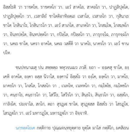
อิสฺสโรติ วา ราชคโห, ราชคหโก วา. เอวํ สาคโล, สาคลโก วา, ปาฏลิปุตฺโต,
ปาฏลิปุตฺตโก วา, เวสาลิยํ ชาโตติอาทิอตฺเถ เวสาโล, เวสาลโก วา, กุสินาเร
ชาโต โกสินาโร, โกสินารโก วา. เอวํ สาเกโต, สาเกตโก วา, โกสมฺโพ, โกสมฺพโก
วา, อินฺทปตฺโต, อินฺทปตฺตโก วา, กปิลฺโล, กปิลฺลโก วา, ภารุกจฺโฉ, ภารุกจฺฉโก
วา, นคเร ชาโต, นครา อาคโต, นคเร วสตีติ วา นาคโร, นาครโก วา. เอวํ ชาน
ปโท.
ชนปทนาเมสุ ปน สพฺพตฺถ พหุวจนเมว ภวติ. ยถา – องฺเคสุ ชาโต, องฺ
เคหิ อาคโต, องฺคา อสฺส นิวาโส, องฺคานํ อิสฺสโร วา องฺโค, องฺคโก วา, มาคโธ,
มาคธโก วา, โกสโล, โกสลโก วา
, เวเทโห, เวเทหโก วา, กมฺโพโช, กมฺโพชโก
วา, คนฺธาโร, คนฺธารโก วา, โสวีโร, โสวีรโก วา, สินฺธโว, สินฺธวโก วา, อสฺสโก,
กาลิงฺโค, ปฺจาโล, สกฺโก, ตถา สุรฏฺเ ชาโต, สุรฏฺสฺส อิสฺสโร วา โสรฏฺโ,
โสรฏฺโก วา. เอวํ มหารฏฺโ, มหารฏฺโก วา อิจฺจาทิ.
นกฺขตฺตโยเค
กตฺติกาย ปุณฺณจนฺทยุตฺตาย ยุตฺโต มาโส กตฺติโก, มคสิเรน