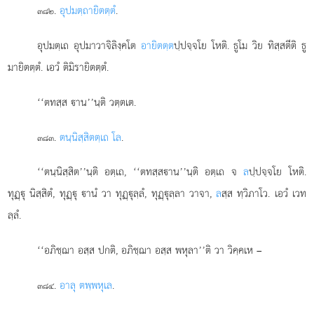
.
อุปมตฺถายิตตฺตํ
.
๓๘๒
อุปมตฺเถ อุปมาวาจิลิงฺคโต
อายิตตฺต
ปฺปจฺจโย โหติ. ธูโม วิย ทิสฺสตีติ ธู
มายิตตฺตํ. เอวํ ติมิรายิตตฺตํ.
‘‘ตทสฺส าน’’นฺติ วตฺตเต.
.
ตนฺนิสฺสิตตฺเถ โล
.
๓๘๓
‘‘ตนฺนิสฺสิต’’นฺติ อตฺเถ, ‘‘ตทสฺสาน’’นฺติ อตฺเถ จ
ล
ปฺปจฺจโย โหติ.
ทุฏฺุ นิสฺสิตํ, ทุฏฺุ านํ วา ทุฏฺุลฺลํ, ทุฏฺุลฺลา วาจา,
ล
สฺส ทฺวิภาโว. เอวํ เวท
ลฺลํ.
‘‘อภิชฺฌา
อสฺส ปกติ, อภิชฺฌา อสฺส พหุลา’’ติ วา วิคฺคเห –
.
อาลุ ตพฺพหุเล
.
๓๘๔