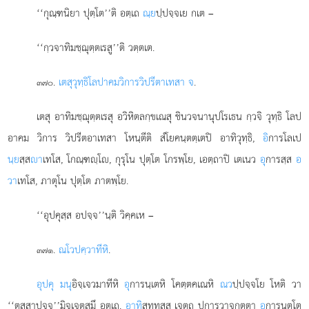
‘‘กุณฺฑนิยา ปุตฺโต’’ติ อตฺเถ
ณฺย
ปฺปจฺจเย กเต –
‘‘กฺวจาทิมชฺฌุตฺตเรสู’’ติ วตฺตเต.
.
เตสุ
วุทฺธิโลปาคมวิการวิปรีตาเทสา จ
.
๓๗๐
เตสุ อาทิมชฺฌุตฺตเรสุ อวิหิตลกฺขเณสุ ชินวจนานุปโรเธน กฺวจิ วุทฺธิ โลป
อาคม วิการ วิปรีตอาเทสา โหนฺตีติ สํโยคนฺตตฺเตปิ อาทิวุทฺธิ,
อิ
การโลเป
นฺย
สฺส
า
เทโส, โกณฺฑฺโ, กุรุโน ปุตฺโต โกรพฺโย, เอตฺถาปิ เตเนว
อุ
การสฺส
อ
วา
เทโส, ภาตุโน ปุตฺโต ภาตพฺโย.
‘‘อุปคุสฺส อปจฺจ’’นฺติ วิคฺคเห –
.
ณโวปคฺวาทีหิ
.
๓๗๑
อุปคุ มนุ
อิจฺเจวมาทีหิ
อุ
การนฺเตหิ โคตฺตคเณหิ
ณว
ปฺปจฺจโย โหติ วา
‘‘ตสฺสาปจฺจ’’มิจฺเจตสฺมึ อตฺเถ.
อาทิ
สทฺทสฺส เจตฺถ ปการวาจกตฺตา
อุ
การนฺตโต