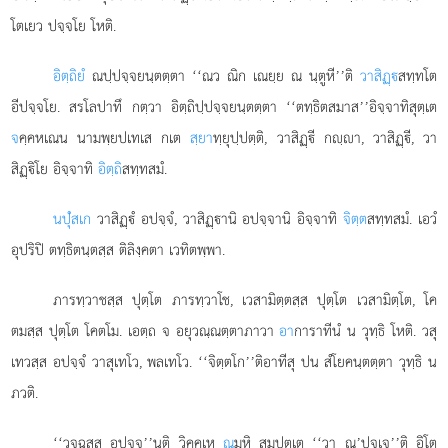
โตเยว ปจฺจโย โหติ.
อิตฺถิยํ
ณปฺปจฺจยนฺตตฺตา ‘‘ณว ณิก เณยฺย ณ นฺตูหี’’ติ
วาสิฏฺ
สทฺทโต
อีปจฺจโย. สรโลปาทึ กตฺวา อิตฺถิปฺปจฺจยนฺตตฺตา ‘‘ตทฺธิตสมาส’’อิจฺจาทิสุตฺเต
จ
คฺคหเณน นามพฺยปเทเส กเต
สฺยา
ทฺยุปฺปตฺติ, วาสิฏฺี กฺา, วาสิฏฺี, วา
สิฏฺิโย อิจฺจาทิ
อิตฺถิ
สทฺทสมํ.
นปุํสเก
วาสิฏฺํ อปจฺจํ, วาสิฏฺานิ อปจฺจานิ อิจฺจาทิ
จิตฺต
สทฺทสมํ. เอวํ
อุปริปิ ตทฺธิตนฺตสฺส ติลิงฺคตา เวทิตพฺพา.
ภารทฺวาชสฺส ปุตฺโต ภารทฺวาโช, เวสามิตฺตสฺส ปุตฺโต เวสามิตฺโต, โค
ตมสฺส ปุตฺโต โคตโม. เอตฺถ จ อยุวณฺณตฺตาภาวา
อา
การาทีนํ น วุทฺธิ โหติ. วสุ
เทวสฺส อปจฺจํ วาสุเทโว, พลเทโว. ‘‘จิตฺตโก’’ติอาทีสุ ปน สํโยคนฺตตฺตา วุทฺธิ น
ภวติ.
‘‘วจฺฉสฺส อปจฺจ’’นฺติ วิคฺคเห
ณ
มฺหิ สมฺปตฺเต ‘‘วา ณ’ปจฺเจ’’ติ อิโต