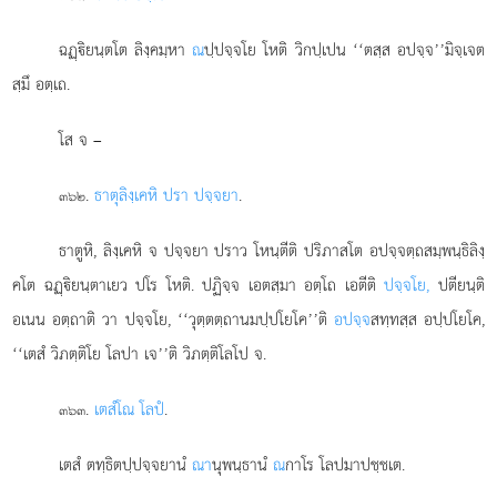
ฉฏฺิยนฺตโต ลิงฺคมฺหา
ณ
ปฺปจฺจโย โหติ วิกปฺเปน ‘‘ตสฺส อปจฺจ’’มิจฺเจต
สฺมึ อตฺเถ.
โส จ –
.
ธาตุลิงฺเคหิ ปรา ปจฺจยา
.
๓๖๒
ธาตูหิ, ลิงฺเคหิ จ ปจฺจยา ปราว โหนฺตีติ ปริภาสโต อปจฺจตฺถสมฺพนฺธิลิงฺ
คโต ฉฏฺิยนฺตาเยว ปโร โหติ. ปฏิจฺจ เอตสฺมา อตฺโถ เอตีติ
ปจฺจโย,
ปตียนฺติ
อเนน อตฺถาติ วา ปจฺจโย, ‘‘วุตฺตตฺถานมปฺปโยโค’’ติ
อปจฺจ
สทฺทสฺส อปฺปโยโค,
‘‘เตสํ วิภตฺติโย โลปา เจ’’ติ วิภตฺติโลโป จ.
.
เตสํ
โณ โลปํ
.
๓๖๓
เตสํ ตทฺธิตปฺปจฺจยานํ
ณา
นุพนฺธานํ
ณ
กาโร โลปมาปชฺชเต.