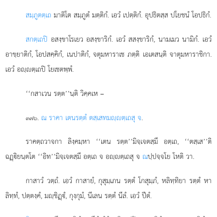
สมฺภูตตฺเถ
มาติโต สมฺภูตํ มตฺติกํ. เอวํ เปตฺติกํ. อุปธิตสฺส ปโยชนํ โอปธิกํ.
สกตฺเถปิ
อสงฺขาโรเยว อสงฺขาริกํ. เอวํ สสงฺขาริกํ, นามเมว นามิกํ. เอวํ
อาขฺยาติกํ, โอปสคฺคิกํ, เนปาติกํ, จตุมหาราเช ภตฺติ เอเตสนฺติ จาตุมหาราชิกา.
เอวํ อฺตฺเถปิ โยเชตพฺพํ.
‘‘กสาเวน รตฺต’’นฺติ วิคฺคเห –
.
ณ ราคา เตนรตฺตํ ตสฺเสทมฺตฺเถสุ จ
.
๓๗๖
ราคตฺถวาจกา ลิงฺคมฺหา ‘‘เตน รตฺต’’มิจฺเจตสฺมึ อตฺเถ, ‘‘ตสฺเส’’ติ
ฉฏฺิยนฺตโต ‘‘อิท’’มิจฺเจตสฺมึ อตฺเถ จ อฺตฺเถสุ จ
ณ
ปฺปจฺจโย โหติ วา.
กาสาวํ วตฺถํ. เอวํ กาสายํ, กุสุมฺเภน รตฺตํ โกสุมฺภํ, หลิทฺทิยา รตฺตํ หา
ลิทฺทํ, ปตฺตงฺคํ, มฺชิฏฺํ, กุงฺกุมํ, นีเลน รตฺตํ นีลํ. เอวํ ปีตํ.