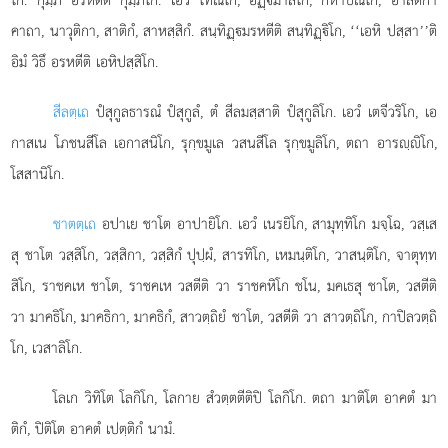
คาถา, นาวุติกา, สาติกํ, สาหสฺสิกํ. สนฺทิฏฺมรหตีติ สนฺทิฏฺิโก, ‘‘เอหิ ปสฺสา’’ติ
อิมํ วิธึ อรหตีติ เอหิปสฺสิโก.
สีลตฺเถ
ปํสุกูลธารณํ ปํสุกูลํ, ตํ สีลมสฺสาติ ปํสุกูลิโก. เอวํ เตจีวริโก, เอ
กาสเน โภชนสีโล เอกาสนิโก, รุกฺขมูเล วสนสีโล รุกฺขมูลิโก, ตถา อารฺิโก,
โสสานิโก.
ชาตตฺเถ
อปาเย ชาโต อาปายิโก. เอวํ เนรยิโก, สามุทฺทิโก มจฺโฉ, วสฺเส
สุ ชาโต วสฺสิโก, วสฺสิกา, วสฺสิกํ ปุปฺผํ, สารทิโก, เหมนฺติโก, วาสนฺติโก, จาตุทฺท
สิโก, ราชคเห ชาโต, ราชคเห
วสตีติ วา ราชคหิโก ชโน, มคเธสุ ชาโต, วสตีติ
วา มาคธิโก, มาคธิกา, มาคธิกํ, สาวตฺถิยํ ชาโต, วสตีติ วา สาวตฺถิโก, กาปิลวตฺถิ
โก, เวสาลิโก.
โลเก วิทิโต โลกิโก, โลกาย สํวตฺตตีติปิ โลกิโก. ตถา มาติโต อาคตํ มา
ติกํ, ปิติโต อาคตํ เปตฺติกํ นามํ.