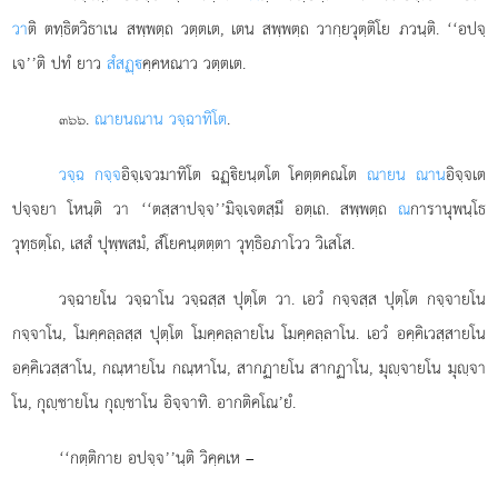
วา
ติ ตทฺธิตวิธาเน สพฺพตฺถ วตฺตเต, เตน สพฺพตฺถ วากฺยวุตฺติโย ภวนฺติ. ‘‘อปจฺ
เจ’’ติ ปทํ ยาว
สํสฏฺ
คฺคหณาว วตฺตเต.
.
ณายน
ณาน วจฺฉาทิโต
.
๓๖๖
วจฺฉ กจฺจ
อิจฺเจวมาทิโต ฉฏฺิยนฺตโต โคตฺตคณโต
ณายน ณาน
อิจฺจเต
ปจฺจยา โหนฺติ วา ‘‘ตสฺสาปจฺจ’’มิจฺเจตสฺมึ อตฺเถ. สพฺพตฺถ
ณ
การานุพนฺโธ
วุทฺธตฺโถ, เสสํ ปุพฺพสมํ, สํโยคนฺตตฺตา วุทฺธิอภาโวว วิเสโส.
วจฺฉายโน วจฺฉาโน วจฺฉสฺส ปุตฺโต วา. เอวํ กจฺจสฺส ปุตฺโต กจฺจายโน
กจฺจาโน, โมคฺคลฺลสฺส ปุตฺโต โมคฺคลฺลายโน โมคฺคลฺลาโน. เอวํ อคฺคิเวสฺสายโน
อคฺคิเวสฺสาโน, กณฺหายโน กณฺหาโน, สากฏายโน สากฏาโน, มุฺจายโน มุฺจา
โน, กุฺชายโน กุฺชาโน อิจฺจาทิ. อากติคโณ’ยํ.
‘‘กตฺติกาย อปจฺจ’’นฺติ วิคฺคเห –