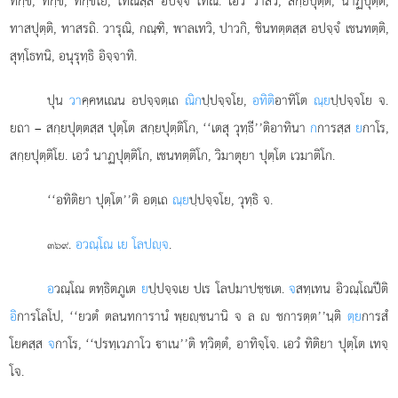
ทกฺขิ, ทกฺขี, ทกฺขโย, โทณสฺส อปจฺจํ โทณิ. เอวํ วาสวิ, สกฺยปุตฺติ, นาฏปุตฺติ,
ทาสปุตฺติ, ทาสรถิ. วารุณิ, กณฺฑิ, พาลเทวิ, ปาวกิ, ชินทตฺตสฺส อปจฺจํ เชนทตฺติ,
สุทฺโธทนิ, อนุรุทฺธิ อิจฺจาทิ.
ปุน
วา
คฺคหเณน อปจฺจตฺเถ
ณิก
ปฺปจฺจโย,
อทิติ
อาทิโต
ณฺย
ปฺปจฺจโย จ.
ยถา – สกฺยปุตฺตสฺส ปุตฺโต สกฺยปุตฺติโก, ‘‘เตสุ วุทฺธี’’ติอาทินา
ก
การสฺส
ย
กาโร,
สกฺยปุตฺติโย. เอวํ นาฏปุตฺติโก, เชนทตฺติโก, วิมาตุยา ปุตฺโต เวมาติโก.
‘‘อทิติยา ปุตฺโต’’ติ อตฺเถ
ณฺย
ปฺปจฺจโย, วุทฺธิ จ.
.
อวณฺโณ เย โลปฺจ
.
๓๖๙
อ
วณฺโณ ตทฺธิตภูเต
ย
ปฺปจฺจเย ปเร โลปมาปชฺชเต.
จ
สทฺเทน อิวณฺโณปีติ
อิ
การโลโป, ‘‘ยวตํ ตลนทการานํ พฺยฺชนานิ จ ล  ชการตฺต’’นฺติ
ตฺย
การสํ
โยคสฺส
จ
กาโร, ‘‘ปรทฺเวภาโว าเน’’ติ ทฺวิตฺตํ, อาทิจฺโจ. เอวํ ทิติยา ปุตฺโต เทจฺ
โจ.