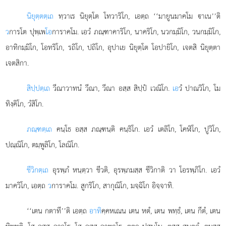
นิยุตฺตตฺเถ
ทฺวาเร นิยุตฺโต โทวาริโก, เอตฺถ ‘‘มายูนมาคโม าเน’’ติ
ว
การโต ปุพฺเพ
โอ
การาคโม. เอวํ ภณฺฑาคาริโก, นาคริโก, นวกมฺมิโก, วนกมฺมิโก,
อาทิกมฺมิโก, โอทริโก, รถิโก, ปถิโก, อุปาเย นิยุตฺโต โอปายิโก, เจตสิ นิยุตฺตา
เจตสิกา.
สิปฺปตฺเถ
วีณาวาทนํ วีณา, วีณา อสฺส สิปฺปํ เวณิโก.
เอ
วํ ปาณวิโก, โม
ทิงฺคิโก, วํสิโก.
ภณฺฑตฺเถ
คนฺโธ อสฺส ภณฺฑนฺติ คนฺธิโก. เอวํ เตลิโก, โคฬิโก, ปูวิโก,
ปณฺณิโก, ตมฺพูลิโก, โลณิโก.
ชีวิกตฺเถ
อุรพฺภํ หนฺตฺวา ชีวติ, อุรพฺภมสฺส ชีวิกาติ วา โอรพฺภิโก. เอวํ
มาควิโก, เอตฺถ
ว
การาคโม. สูกริโก, สากุณิโก, มจฺฉิโก อิจฺจาทิ.
‘‘เตน กตาที’’ติ เอตฺถ
อาทิ
คฺคหเณน เตน หตํ, เตน พทฺธํ, เตน กีตํ, เตน