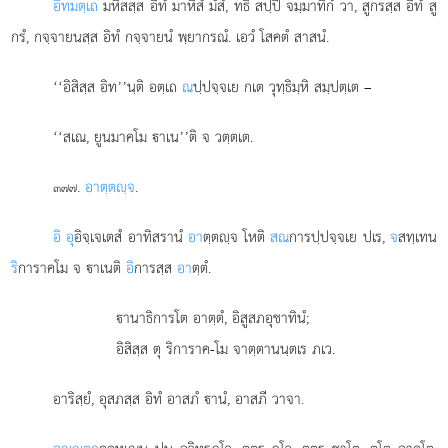
อิทมตฺเถ
มหึสสฺส อิทํ มาหึสํ มํสํ, ทธิ สปฺปิ จมฺมาทิกํ วา, สูกรสฺส อิทํ สู
กรํ, กจฺจายนสฺส อิทํ กจฺจายนํ พฺยากรณํ. เอวํ โสคตํ สาสนํ.
‘‘อิสิสฺส อิท’’นฺติ อตฺเถ
ณ
ปฺปจฺจเย กเต วุทฺธิมฺหิ สมฺปตฺเต –
‘‘สเณ, ยูนมาคโม าเน’’ติ จ วตฺตเต.
.
อาตฺตฺจ
.
๓๗๗
อิ อุ
อิจฺเจเตสํ อาทิสรานํ
อา
ตฺตฺจ โหติ
สณ
การปฺปจฺจเย ปเร,
จ
สทฺเทน
ริ
การาคโม จ าเนติ
อิ
การสฺส
อา
ตฺตํ.
านาธิการโต อาตฺตํ, อิสูสภอุชาทินํ;
อิสิสฺส ตุ ริการาค-โม จาตฺตานนฺตเร ภเว.
อาริสฺยํ, อุสภสฺส อิทํ อาสภํ านํ, อาสภี วาจา.