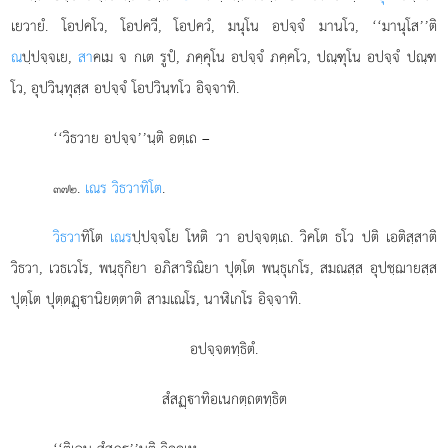
เยวายํ. โอปคโว, โอปควี, โอปควํ, มนุโน อปจฺจํ มานโว, ‘‘มานุโส’’ติ
ณ
ปฺปจฺจเย,
สา
คเม จ กเต รูปํ, ภคฺคุโน อปจฺจํ ภคฺคโว, ปณฺฑุโน อปจฺจํ ปณฺฑ
โว, อุปวินฺทุสฺส อปจฺจํ โอปวินฺทโว อิจฺจาทิ.
‘‘วิธวาย อปจฺจ’’นฺติ อตฺเถ –
.
เณร วิธวาทิโต
.
๓๗๒
วิธวา
ทิโต
เณร
ปฺปจฺจโย โหติ วา อปจฺจตฺเถ. วิคโต ธโว ปติ เอติสฺสาติ
วิธวา, เวธเวโร, พนฺธุกิยา อภิสาริณิยา ปุตฺโต พนฺธุเกโร, สมณสฺส อุปชฺฌายสฺส
ปุตฺโต ปุตฺตฏฺานิยตฺตาติ สามเณโร, นาฬิเกโร อิจฺจาทิ.
อปจฺจตทฺธิตํ.
สํสฏฺาทิอเนกตฺถตทฺธิต