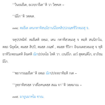
‘‘วินยมธีเต, อเวจฺจาธีเต’’ติ วา วิคฺคเห –
‘‘ณิโก’’ติ วตฺตเต.
.
ตมธีเต เตนกตาทิสนฺนิธานนิโยคสิปฺปภณฺฑชีวิกตฺเถสุ จ
.
๓๗๔
จตุปฺปทมิทํ. ตมธีเตติ อตฺเถ, เตน กตาทีสฺวตฺเถสุ จ ตมฺหิ สนฺนิธาโน,
ตตฺถ นิยุตฺโต, ตมสฺส สิปฺปํ, ตมสฺส ภณฺฑํ
, ตมสฺส ชีวิกา อิจฺเจเตสฺวตฺเถสุ จ ทุติ
ยาทิวิภตฺยนฺเตหิ ลิงฺเคหิ
ณิก
ปฺปจฺจโย โหติ วา. เวนยิโก. เอวํ สุตฺตนฺติโก, อาภิธมฺ
มิโก.
‘‘พฺยากรณมธีเต’’ติ อตฺเถ
ณิก
ปฺปจฺจยาทิมฺหิ กเต –
‘‘วุทฺธาทิสรสฺส วาสํโยคนฺตสฺส สเณ จา’’ติ วตฺตมาเน –
.
มายูนมาคโม าเน
.
๓๗๕