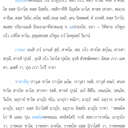
อฺตฺถ
คฺคหเณน ปน อวิทูรภโว, ตตฺร ภโว, ตตฺร ชาโต, ตโต อาคโต,
โส อสฺส นิวาโส, ตสฺส อิสฺสโร, กตฺติกาทีหิ นิยุตฺโต มาโส, สาสฺส เทวตา, ตมเวจฺ
จาธีเต, ตสฺส วิสโย เทโส, ตสฺมึ เทเส อตฺถิ, เตน นิพฺพตฺตํ, ตํ อรหติ, ตสฺส วิกาโร,
ตมสฺส ปริมาณนฺติ อิจฺเจวมาทีสฺวตฺเถสุ จ
ณ
ปฺปจฺจโย. ยถา – วิทิสาย อวิทูเร
ภโว เวทิโส คาโม, อุทุมฺพรสฺส อวิทูเร ภวํ โอทุมฺพรํ วิมานํ.
ภวตฺเถ
มนสิ ภวํ มานสํ สุขํ, สาคโม. สเร ภโว สารโส สกุโณ, สารสา
สกุณี, สารสํ ปุปฺผํ
, อุรสิ ภโว โอรโส ปุตฺโต, อุรสิ สํวฑฺฒิตตฺตา, มิตฺเต ภวา เมตฺ
ตา, เมตฺตี วา, ปุเร ภวา โปรี วาจา.
ชาตาทีสุ
ปาวุเส ชาโต ปาวุโส เมโฆ, ปาวุสา รตฺติ, ปาวุสํ อพฺภํ, สรเท
ชาโต สารโท มาโส, สารทา รตฺติ, สารทํ ปุปฺผํ. เอวํ สิสิโร, เหมนฺโต, วสนฺโต,
วิมฺโห, มถุรายํ ชาโต มาถุโร ชโน, มาถุรา คณิกา, มาถุรํ วตฺถํ. มถุราย อาคโต
มาถุโร, มถุรา อสฺส นิวาโสติ มาถุโร, มถุราย อิสฺสโร มาถุโร ราชา. ‘‘สพฺพโต
โก’’ติ เอตฺถ ปุน
สพฺพโต
คฺคหเณน ตทฺธิตโตปิ กฺวจิ สสร
ก
การาคโม, มาถุรโก
วา, ราชคเห ชาโต, ราชคหา อาคโต, ราชคโห อสฺส นิวาโสติ วา, ราชคหสฺส