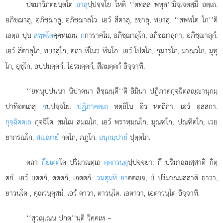
ปมาวิภตฺยนฺตโต
อาลุ
ปฺปจฺจโย โหติ ‘‘ตทสฺส พหุล’’มิจฺเจตสฺมึ อตฺเถ.
อภิชฺฌาลุ, อภิชฺฌาลู, อภิชฺฌาลโว. เอวํ สีตาลุ, ธชาลุ, ทยาลุ. ‘‘สพฺพโต โก’’ติ
เอตฺถ ปุน
สพฺพโต
คฺคหเณน
ก
การาคโม, อภิชฺฌาลุโก, อภิชฺฌาลุกา, อภิชฺฌาลุกํ.
เอวํ สีตาลุโก, ทยาลุโก, ตถา หีโนว หีนโก. เอวํ โปตโก, กุมารโก, มาณวโก, มุทุ
โก, อุชุโก, อปฺปมตฺตกํ, โอรมตฺตกํ, สีลมตฺตกํ อิจฺจาทิ.
‘‘ยทนุปปนฺนา นิปาตนา สิชฺฌนฺตี’’ติ อิมินา ปฏิภาคกุจฺฉิตสฺานุกมฺ
ปาทิอตฺเถสุ
ก
ปฺปจฺจโย.
ปฏิภาคตฺเถ
หตฺถิโน อิว หตฺถิกา. เอวํ อสฺสกา.
กุจฺฉิตตฺเถ
กุจฺฉิโต สมโณ สมณโก. เอวํ พฺราหฺมณโก, มุณฺฑโก, ปณฺฑิตโก, เวยฺ
ยากรณโก.
สฺายํ
กตโก, ภฏโก.
อนุกมฺปายํ
ปุตฺตโก.
ตถา
กึยเตต
โต ปริมาณตฺเถ
ตฺตกวนฺตุ
ปฺปจฺจยา. กึ ปริมาณมสฺสาติ กิตฺ
ตกํ. เอวํ ยตฺตกํ, ตตฺตกํ, เอตฺตกํ.
วนฺตุมฺหิ อา
ตฺตฺจ, ยํ ปริมาณมสฺสาติ ยาวา,
ยาวนฺโต
, คุณวนฺตุสมํ. เอวํ ตาวา, ตาวนฺโต. เอตาวา, เอตาวนฺโต อิจฺจาทิ.
‘‘สุวณฺเณน ปกต’’นฺติ วิคฺคเห –