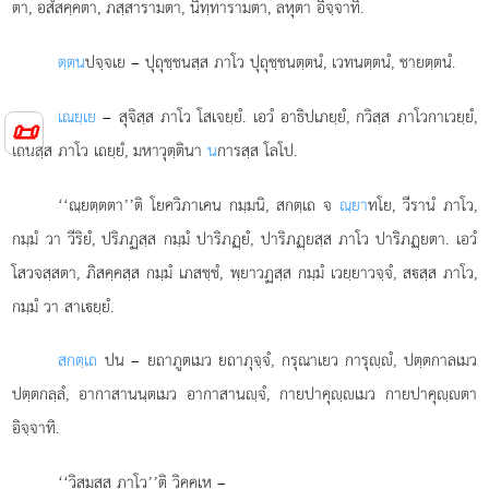
ตา, อสํสคฺคตา, ภสฺสารามตา, นิทฺทารามตา, ลหุตา อิจฺจาทิ.
ตฺตน
ปจฺจเย – ปุถุชฺชนสฺส ภาโว ปุถุชฺชนตฺตนํ, เวทนตฺตนํ, ชายตฺตนํ.
เณยฺเย
– สุจิสฺส ภาโว โสเจยฺยํ. เอวํ อาธิปเภยฺยํ, กวิสฺส ภาโวกาเวยฺยํ,
📜
เถนสฺส ภาโว เถยฺยํ, มหาวุตฺตินา
น
การสฺส โลโป.
‘‘ณฺยตฺตตา’’ติ โยควิภาเคน กมฺมนิ, สกตฺเถ จ
ณฺยา
ทโย, วีรานํ ภาโว,
กมฺมํ วา วีริยํ, ปริภฏสฺส กมฺมํ ปาริภฏฺยํ, ปาริภฏฺยสฺส ภาโว ปาริภฏฺยตา. เอวํ
โสวจสฺสตา, ภิสคฺคสฺส กมฺมํ เภสชฺชํ, พฺยาวฏสฺส กมฺมํ เวยฺยาวจฺจํ, สสฺส ภาโว,
กมฺมํ วา สาเยฺยํ.
สกตฺเถ
ปน – ยถาภูตเมว ยถาภุจฺจํ, กรุณาเยว การุฺํ, ปตฺตกาลเมว
ปตฺตกลฺลํ, อากาสานนฺตเมว
อากาสานฺจํ, กายปาคุฺเมว กายปาคุฺตา
อิจฺจาทิ.
‘‘วิสมสฺส ภาโว’’ติ วิคฺคเห –