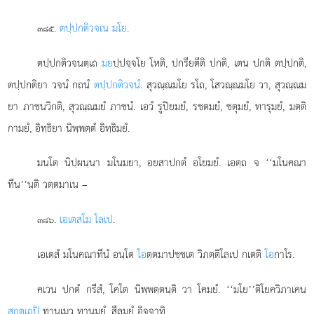
.
ตปฺปกติวจเน มโย
.
๓๘๕
ตปฺปกติวจนตฺเถ
มย
ปฺปจฺจโย โหติ, ปกรียตีติ ปกติ, เตน ปกติ ตปฺปกติ,
ตปฺปกติยา วจนํ กถนํ
ตปฺปกติวจนํ
. สุวณฺณมโย รโถ, โสวณฺณมโย วา, สุวณฺณม
ยา ภาชนวิกติ, สุวณฺณมยํ ภาชนํ. เอวํ รูปิยมยํ, รชตมยํ, ชตุมยํ, ทารุมยํ, มตฺติ
กามยํ, อิทฺธิยา นิพฺพตฺตํ อิทฺธิมยํ.
มนโต นิปฺผนฺนา มโนมยา, อยสาปกตํ อโยมยํ. เอตฺถ จ ‘‘มโนคณา
ทีน’’นฺติ วตฺตมาเน –
.
เอเตสโม โลเป
.
๓๘๖
เอเตสํ มโนคณาทีนํ อนฺโต
โอ
ตฺตมาปชฺชเต วิภตฺติโลเป กเตติ
โอ
กาโร.
คเวน ปกตํ กรีสํ, โคโต นิพฺพตฺตนฺติ วา โคมยํ. ‘‘มโย’’ติโยควิภาเคน
สกตฺเถปิ
ทานเมว ทานมยํ, สีลมยํ อิจฺจาทิ.