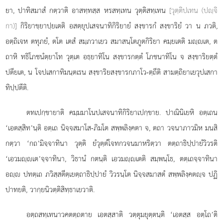
ยา, ปาทิสมาสํ กตฺวาติ อาสทฺทสฺส หรสทฺเทน วุตฺติสทฺเทน
[วุตฺติปเทน (ปฺจิ
กา)]
กิริยาขฺยาปฺยเตติ อสตฺยุปเสจนาทิกิริยายํ
สงฺขารกํ สงฺขาริยํ วา น ภวติ,
อตฺถิเจห ตทุภยํ, ตโต เตสํ สมฺภวาเยว สมาสนฺโตภูตกิริยา คมฺยเตติ มฺเต, ต
ถาหิ ทธิโภชนํตฺยาโท วุตฺเต อธฺยาทิโน สงฺขารกตฺตํ โภชนาทิโน จ สงฺขาริยตฺตํ
ปตียเต, น โจปเสกาทิมนฺตเรน สงฺขาริยสงฺขารกภาโว-ตฺถีติ สามตฺถิยาเยวุปเสกา
ทิปฺปตีติ.
ตทเปกฺขายาติ คมฺมมาโนปเสจนาทิกิริยาเปกฺขาย. ปาณินิเยหิ อตฺเถน
‘เอตสฺสิท’นฺติ อตฺเถ นิจฺจสมาโส-ภิมโต สพฺพลิงฺคตา จ, ตถา วจนาภาวมิห มนสิ
กตฺวา ‘กถ’มิจฺจาทินา วุตฺติ ยํวุตฺตํโจทกวจนมาหริตฺวา ตตฺถาธิปฺปายํวิวรติ
‘เอวมฺเต’จฺจาทินา, วิธานํ กตนฺติ เอวมฺเตติ สมฺพนฺโธ, ตตฺเถจฺจาทินา
อฺ ปทตฺเถ ภวิสฺสตีตฺเยตฺถาธิปฺปายํ วิวรนฺโต นิจฺจสมาสตํ สพฺพลิงฺคตฺจ ปฏิ
ปาทยติ, วากฺยนิวตฺติสิทฺธาเยวาติ.
อตฺถสทฺเทนาวคตตฺถตาย เอตสฺสาติ วตฺตุมยุตฺตนฺติ ‘เอตสฺส อตฺโถ’ติ