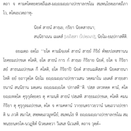
ตถา จ คามคโตตฺยตฺรตฺถีเมส-มฺมฺาเปกฺขาลกฺขโณ สมฺพนฺโธตฺเยกตฺถีภา
โว, ตโตเยเวตฺถาหุ-
นิยตํ สาธนํ สาธฺเย, กฺริยา นิยตสาธนา;
สนฺนิธาเนน เมเตสํ
[เจถิสฺสา (โปตฺถเก)]
, นิยโม-ยมฺปกาสตีติ.
อยเมตฺถ อตฺโถ ‘‘ยโต คามมิจฺเจตํ สาธนํ สาธฺยํ กิริยํ ตํพฺยปเทสชานน
โยคฺยมเปกฺขเต คโตติ, อโต สาธนํ การ กํ
สาธฺเย กิริยาย นิยตํ, ยโต จ กิริยา
สยํ สาธนมเปกฺขเต กึ คโตติ, อโต กิริยาปิ นิยตํ สาธนเมติสฺสาติ นิยตสาธนา
โหติ อยํ ยถาวุตฺโต นิยโม อฺมฺาเปกฺขาวเสน วตฺตมาโน เอเตสํ สาธฺยสา
ธนานํ สนฺนิธาน มตฺเตน อฺมฺโต ปกาสตี’’ติ. ปสฺส เทวทตฺต คามํ, คโต
ยฺทตฺโต คุรุกุลํตฺยตฺร ตุ คามนฺติ สาธนํ ปสฺเสติ สาธฺยมเปกฺขเต, คโตติ คมน
กิริยา ตุ คุรุกุลมเปกฺขเต, ตโต จ คามคตานํ วากฺยนฺตราวยวานํ นตฺเถวาเปกฺขา
ติ น ภวติ สมาโส, สพฺพตฺเถวมูหนียํ, สมฺพนฺโธ หิ อฺมฺาเปกฺขาลกฺขโณ สมฺ
พนฺธฺยนฺตรโต-นวฏฺิตํ นิวตฺเตตฺวา วิเสเส นิเวเสติ, ตถาจ วุตฺตํ–