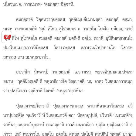
ปโยชนฺจ, การณมาห- ‘คมกตฺตา’อิจฺจาทิ.
คมกตฺตาติ วิคฺคหวากฺยตฺถสฺส วุตฺติยมฺปตียมานตฺตา คมกตฺตํ ตสฺมา,
นเจห คมกตฺตมตฺถีติ ‘มุนิ สีโหว สูโร’ตฺยตฺร ตุ วากฺยโต โยตฺโถ ปตียเต, นายํ
📜
‘มุนิ สีโห สูโร’ตฺยโต คมฺยเตติ คมกตฺตํ นตฺถี-ติ อตฺโถ, ตถาหิ มุนิสีหสทฺเทเนโว
ปมาโนปเมยฺยภาวนิมิตฺตสฺส วิสารทตฺตสฺส สภาเวเนโวปาทานโต วิสารท
สทฺทสฺส เตน สมฺพนฺธาภาโว.
อปวคฺโค นิพฺพานํ, วากฺยเมเวติ เอวกาเรน พฺยวจฺฉินฺนมตฺถมฺปทสฺส
ยมาห- ‘วุตฺตินิวตฺเตตี’ติ พหุลาธิการโต วิฺายติ, นนุ จาตฺร วิเสสฺสภาวาสมฺภ
วาปฺปสงฺโคเยว วุตฺติยาติ โจเทติ. ‘นนุเจ’ตฺยาทินา.
ปุณฺณตาพฺยภิจาราติ ปุณฺณตาสงฺขาตสฺส พาลาทิอวตฺถาวิเสสสฺส อวิ
นาปฺปวตฺติโต พฺยภิจารี หิ วิเสสฺสมฺภวติ ยถา นีลตายุปฺปลํ, ปริหรติ ‘เนทมตฺติ’จฺ
จาทินา, มนฺตาณิปุตฺตานํ อเนกตฺตาติ เกวลํ มนฺตาณิยา ปุตฺโต ปุณฺโณเยวาติ อ
ภาวา เตสํ พหุภาวโต, อตฺตโน อตฺตโน คหสฺส ปตโยติ คหปตีนํ พหุตฺตํ ปากฏ