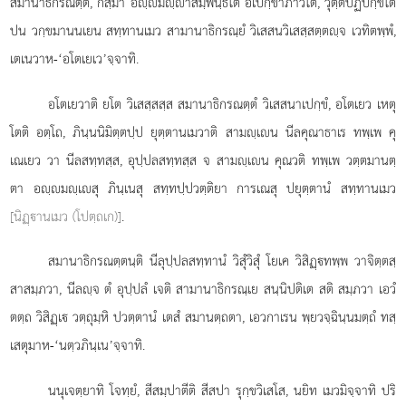
สมานาธิกรณตฺตํ, กสฺมา อฺมฺาสมฺพนฺธโต อเปกฺขาภาวโต, วุตฺตปฏิปกฺขโต
ปน วกฺขมานนเยน สทฺทานเมว สามานาธิกรณฺยํ วิเสสนวิเสสฺสตฺตฺจ เวทิตพฺพํ,
เตเนวาห-‘อโตเยเว’จฺจาทิ.
อโตเยวาติ ยโต วิเสสฺสสฺส สมานาธิกรณตฺตํ วิเสสนาเปกฺขํ, อโตเยว เหตุ
โตติ อตฺโถ, ภินฺนนิมิตฺตปฺป ยุตฺตานเมวาติ
สามฺเน นีลคุณาธาเร ทพฺเพ คุ
เณเยว วา นีลสทฺทสฺส, อุปฺปลสทฺทสฺส จ สามฺเน คุณวติ ทพฺเพ วตฺตมานตฺ
ตา อฺมฺเสุ ภินฺเนสุ สทฺทปฺปวตฺติยา การเณสุ ปยุตฺตานํ สทฺทานเมว
[นิฏฺานเมว (โปตฺถเก)]
.
สมานาธิกรณตฺตนฺติ นีลุปฺปลสทฺทานํ วิสุํวิสุํ โยเค วิสิฏฺทพฺพ วาจิตฺตสฺ
สาสมฺภวา, นีลฺจ ตํ อุปฺปลํ เจติ สามานาธิกรณฺเย สนฺนิปติเต สติ สมฺภวา เอวํ
ตตฺถ วิสิฏฺเ วตฺถุมฺหิ ปวตฺตานํ เตสํ สมานตฺถตา, เอวกาเรน พฺยวจฺฉินฺนมตฺถํ ทสฺ
เสตุมาห-‘นตฺวภินฺเน’จฺจาทิ.
นนุเจตฺยาทิ โจทฺยํ, สีสมฺปาตีติ สีสปา รุกฺขวิเสโส, นยิท เมวมิจฺจาทิ ปริ