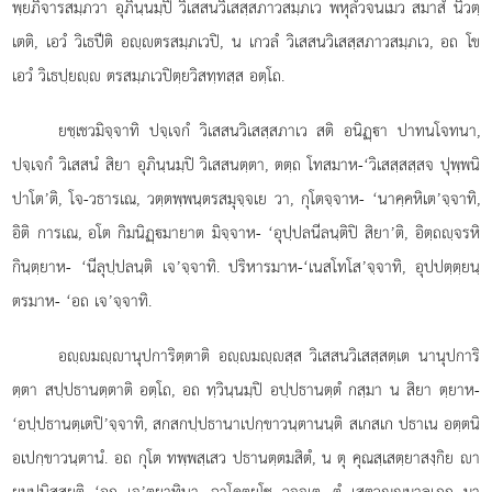
พฺยภิจารสมฺภวา อุภินฺนมฺปิ วิเสสนวิเสสฺสภาวสมฺภเว พหุลํวจนเมว สมาสํ นิวตฺ
เตติ, เอวํ วิเธปีติ อฺตรสมฺภเวปิ, น
เกวลํ วิเสสนวิเสสฺสภาวสมฺภเว, อถ โข
เอวํ วิเธปฺยฺ ตรสมฺภเวปิตฺยวิสทฺทสฺส อตฺโถ.
ยชฺเชวมิจฺจาทิ ปจฺเจกํ วิเสสนวิเสสฺสภาเว สติ อนิฏฺา ปาทนโจทนา,
ปจฺเจกํ วิเสสนํ สิยา อุภินฺนมฺปิ วิเสสนตฺตา, ตตฺถ โทสมาห-‘วิเสสฺสสฺสจ ปุพฺพนิ
ปาโต’ติ, โจ-วธารเณ, วตฺตพฺพนฺตรสมุจฺจเย วา, กุโตจฺจาห- ‘นาคฺคหิเต’จฺจาทิ,
อิติ การเณ, อโต กิมนิฏฺมายาต มิจฺจาห- ‘อุปฺปลนีลนฺติปิ สิยา’ติ, อิตฺถฺจรหิ
กินฺตฺยาห- ‘นีลุปฺปลนฺติ เจ’จฺจาทิ. ปริหารมาห-‘เนสโทโส’จฺจาทิ, อุปปตฺตฺยนฺ
ตรมาห- ‘อถ เจ’จฺจาทิ.
อฺมฺานุปการิตฺตาติ อฺมฺสฺส วิเสสนวิเสสฺสตฺเต นานุปการิ
ตฺตา สปฺปธานตฺตาติ อตฺโถ, อถ ทฺวินฺนมฺปิ อปฺปธานตฺตํ กสฺมา น สิยา ตฺยาห-
‘อปฺปธานตฺเตปิ’จฺจาทิ, สกสกปฺปธานาเปกฺขาวนฺตานนฺติ สเกสเก ปธาเน อตฺตนิ
อเปกฺขาวนฺตานํ. อถ กุโต ทพฺพสฺเสว ปธานตฺตมสิตํ, น ตุ คุณสฺเสตฺยาสงฺกิย า
ยมุปนิสฺสยติ ‘อถ เจ’ตฺยาทินา. ฉาโคตฺยโช วุจฺจเต, ตํ เสตวณฺณมาลเภถ มา