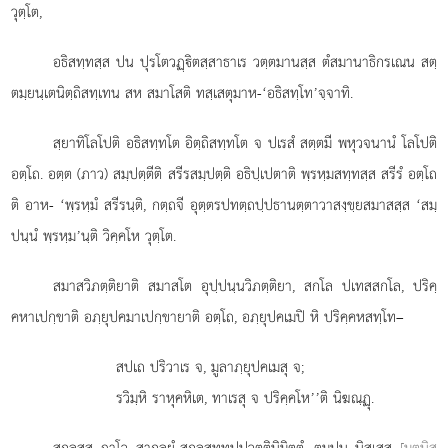
วุตฺโต,
อธิสทฺทสฺส ปน ปุรโตวฏฺิตสฺสาธาเร วตฺตมานสฺส ตํสมานาธิกรเณน สตฺ
ตมฺยนฺเตนิตฺถิสทฺเทน สห สมาโสติ ทสฺเสตุมาห-‘อธิสทฺโท’จฺจาทิ.
สฺยาทิโลโปติ อธิสทฺทโต อิตฺถิสทฺทโต จ ปเรสํ สตฺตมี พหุวจนานํ โลโปติ
อตฺโถ. อตฺต (ภาว) สมฺปตฺตีติ สรีรสมฺปตฺติ อธิปฺเปตาติ พฺรหฺมสทฺทสฺส สรีรํ อตฺโถ
ติ อาห- ‘พฺรหฺมํ สรีรนฺติ, กตฺถจี อุตฺตรปทตฺถปฺปธานตฺตาวาสงฺขฺยสมาสสฺส ‘สมฺ
ปนฺนํ พฺรหฺม’นฺติ วิคฺคโห วุตฺโต.
สมาสวิภตฺติยาติ
สมาสโต อุปฺปนฺนวิภตฺติยา, สกโล ปเทสสกโล, ปริคฺ
คหาเปกฺขาติ อภฺยุปคมาเปกฺขายาติ อตฺโถ, อภฺยุปคเมปิ หิ ปริคฺคหสทฺโท–
สปเถ ปริวาเร จ, มูลาภฺยุปคเมสุ จ;
รวิมฺหิ ราหุคหิเต, ทาเรสุ จ ปริคฺคโห’’ติ นิฆณฺฏุ.
สกลสฺส ภาโว สากลฺยํ-สกลสทฺทปฺปวตฺตินิมิตฺตํ, ตมฺปน นิสฺเสส
[มตนิสฺ