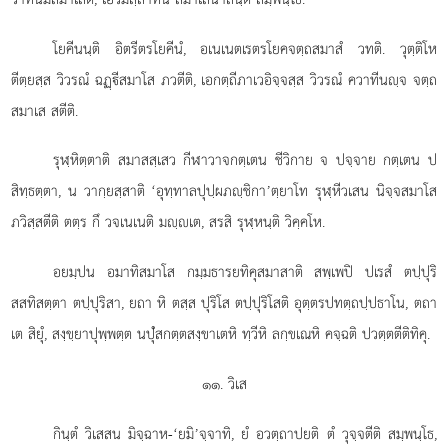
โยคีนนฺติ อิตรีตรโยคีนํ, อเนเนตเรตรโยคจตฺถสมาสํ วทติ. วุตฺติโห
ตีตฺยสฺส วิวรณํ ฉฏฺีสมาโส ภวตีติ, เอกตฺถีภาเวอิจฺจสฺส วิวรณํ ควาทีนฺจ จตฺถ
สมาเส สตีติ.
รุฬฺหิตฺตาติ สมาสสฺเสว กีฬาวาจกตฺเตน ชีวิกาย จ ปจฺจาย กตฺเตน ป
สิทฺธตฺตา, น วากฺยสฺสาติ ‘อุทฺทาลปุปฺผภฺชิกา’ตฺยาโท รุฬฺหีวเสน นิจฺจสมาโส
ภวิสฺสตีติ ตตฺร กึ วจเนเนติ มฺเต, สรสิ รุฬฺหนฺติ วิคฺคโห.
อยมฺปน อมาทิสมาโส กมฺมธารยทิคุสมาสาติ สพฺเพปิ ปเรสํ ตปฺปุริ
สสทิสตฺตา ตปฺปุริสา, ยถา หิ ตสฺส ปุริโส ตปฺปุริโสติ อุตฺตรปทตฺถปฺปธาโน, ตถา
เต สิยุํ, สงฺขฺยาปุพฺพตฺต นปุํสกตฺตสงฺขาเตหิ ทฺวีหิ ลกฺขเณหิ คจฺฉติ ปวตฺตตีติทิคุ.
๑๑. วิเส
กินฺตํ วิเสสน มิจฺฉาห-‘ยมิ’จฺจาทิ, ยํ อวตฺถาปยติ ตํ วุจฺจตีติ สมฺพนฺโธ,