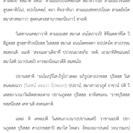
สามตฺถิยํ ตสฺมาติ อตฺโถ. สามฺปฺปโยคตฺถนฺติ สมาสวากฺเย สามฺวจนสฺส
สูรตฺตาทิ(โน), อปฺปโยคตฺถํ, ตถา หิจฺจาทินา สามฺสทฺทปฺปโยเค สามตฺถิยโต
สมาสาสพฺภาวา สุตฺตนฺตรสฺสานารพฺภนียภาวํ สาเธติ.
วิเสสานนฺตพฺภาวาติ สามฺสฺส สมาเส อนฺโตภาเวปิ ติขีณตฺตาทิโต วิ
สิฏฺสฺส สูรสฺสาทิวจนียสฺส วิเสสสฺส สมาเส อนนฺโตคธตฺตา อปฺปสงฺโค สาเปกฺขม
สมตฺถนฺติ. อเถติ ‘สจฺจเมต’นฺติอาทึ
ปรวจนมาสงฺกิย วทติ, เอวมาทิสิชฺฌนตฺถํ
สมาโสติ (าปนตฺถํ) อารพฺภนียมฺภวตีติ สมฺพนฺโธ.
ปธานสฺสาติ ‘รฺโปุริโส-ภิรูโป’เตตฺถ อภิรูปสาเปกฺขสฺส ปุริสสฺส วิเส
สนตฺเตเนวา
[วิเสสนํ เตเนวา (โปตฺถเก)]
ปฺปธานํ, สมาสาวยวภูตํ ราชานํ ปติ วิ
เสสฺสภาเวนาวิผลิตสกตฺถตาย ปธานภูตสฺส ปุริสสฺส. อาทิสทฺเทน ‘ราชปุริสสฺส
ทสฺสนียสฺส เคห’นฺติ สงฺคณฺหาติ.
เอตฺถ หิ เคหมฺปติ วิเสสนภาเวนาปฺปธานตฺเตปิ ราชานมฺปติ ปธา
นภูตสฺส ปุริสสฺส สาเปกฺขสฺสาปิ สมาโส โหเตว. อิทฺจาปนตฺถํ วจนารมฺภปฺ