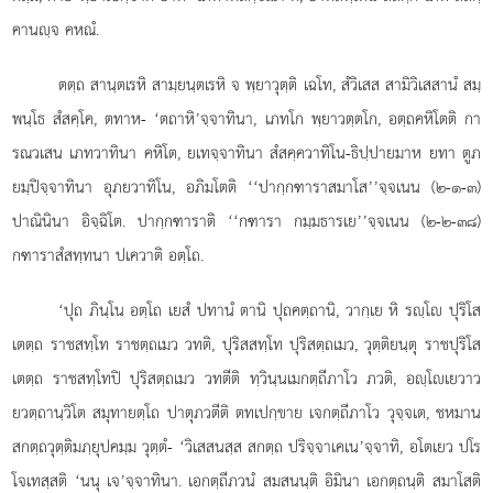
คานฺจ คหณํ.
ตตฺถ สานฺตเรหิ สามฺยนฺตเรหิ จ พฺยาวุตฺติ เฉโท, สํวิเสส สามิวิเสสานํ สมฺ
พนฺโธ สํสคฺโค, ตทาห- ‘ตถาหิ’จฺจาทินา, เภทโก พฺยาวตฺตโก, อตฺถคหิโตติ กา
รณวเสน เภทวาทินา คหิโต, ยเทจฺจาทินา สํสคฺควาทิโน-ธิปฺปายมาห ยทา ตูภ
ยมฺปิจฺจาทินา อุภยวาทิโน, อภิมโตติ ‘‘ปากฺกฑาราสมาโส’’จฺจเนน (๒-๑-๓)
ปาณินินา อิจฺฉิโต. ปากฺกฑาราติ ‘‘กฑารา กมฺมธารเย’’จฺจเนน (๒-๒-๓๘)
กฑาราสํสทฺทนา ปเควาติ อตฺโถ.
‘ปุถ ภินฺโน อตฺโถ เยสํ ปทานํ ตานิ ปุถคตฺถานิ, วากฺเย หิ รฺโ ปุริโส
เตตฺถ ราชสทฺโท ราชตฺถเมว วทติ, ปุริสสทฺโท ปุริสตฺถเมว, วุตฺติยนฺตุ ราชปุริโส
เตตฺถ ราชสทฺโทปิ ปุริสตฺถเมว วทตีติ ทฺวินฺนเมกตฺถีภาโว ภวติ, อฺโเยวาว
ยวตฺถานฺวิโต สมุทายตฺโถ ปาตุภวตีติ ตทเปกฺขาย เจกตฺถีภาโว วุจฺจเต, ชหมาน
สกตฺถวุตฺติมภฺยุปคมฺม วุตฺตํ- ‘วิเสสนสฺส สกตฺถ ปริจฺจาเคเน’จฺจาทิ, อโตเยว ปโร
โจเทสฺสติ ‘นนุ เจ’จฺจาทินา. เอกตฺถีภวนํ สมสนนฺติ อิมินา เอกตฺถนฺติ สมาโสติ