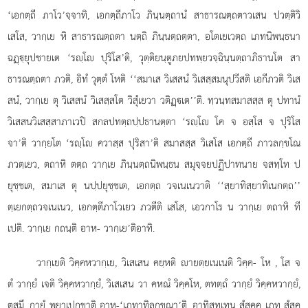
‘เอกตฺถี ภาโว’จฺจาทิ, เอกตฺถีภาโว ภินฺนตฺถานํ สาธารณตฺถตาวเสน ปวตฺติวิ
เสโส, วากฺเย หิ สาธารณตฺถตา นตฺถิ ภินฺนตฺถตฺตา, อโตเยเวตฺถ เภทนิพนฺธนา
ฉฏฺฺยุปชายเต ‘รฺโ ปุริโส’ติ, วุตฺติยนฺตูภยปทพฺยวจฺฉินฺนตฺถาภิธานโต สา
ธารณตฺถตา ภวติ, อิทํ วุตฺตํ โหติ ‘‘สมาเส วิเสสนํ วิเสสฺสมนุปวีสติ เอกีภวติ วิเส
สนํ, วากฺเย ตุ วิเสสนํ วิเสสฺสโต วิสุํเยวา วติฏฺเต’’ติ. ทฺวนฺทสมาสสฺส ตุ ปทานํ
วิเสสนวิเสสฺสาภาเวปิ สกลปทตฺถปฺปธานตฺตา ‘รฺโ โค จ อสฺโส จ ปุริโส
จา’ติ วากฺยโต ‘รฺโ ควาสฺส ปุริสา’ติ สมาสสฺส วิเสโส เอกตฺถี ภาวลกฺขโณ
ภวตฺเยว, ตถาหิ ตตฺถ วากฺเย ภินฺนตฺถนิพนฺธน สมุจฺจยปฏิปาทนาย จสทฺโท ป
ยุชฺชเต, สมาเส ตุ นปฺปยุชฺชเต, เอกตฺถ วจเนเนวาติ ‘‘สฺยาทิสฺยาทิเนกตฺถ’’
ตฺเยกตฺถวจเนเนว, เอกตฺตีภาโวเยว ภวตีติ เสโส, เอวกาโร น วากฺเย ตถาหิ ที
เปติ. วากฺเย กถนฺติ อาห- วากฺเย’ติอาทิ.
วากฺเยติ วิคฺคหวากฺเย, วิเสเสน คยฺหติ ายตฺยเนเนติ วิคฺค- โห
, โส จ
ตํ วากฺยํ เจติ วิคฺคหวากฺยํ, วิเสเสน วา คหณํ วิคฺคโห, ตทตฺถํ วากฺยํ วิคฺคหวากฺยํ,
ตสฺมึ, กายํ พฺยาเปกฺขาติ อาห-‘เภทาทิลกฺขณา’ติ, อาทิสทฺเทน สํสคฺค เภท สํสคฺ