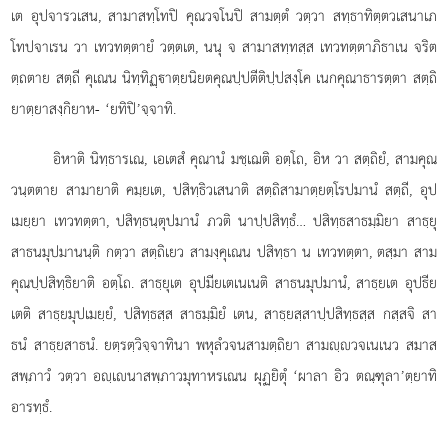
เต อุปจารวเสน, สามาสทฺโทปิ คุณวจโนปิ สามตฺตํ วตฺวา สทฺธาทิตฺตวเสนาเภ
โทปจาเรน วา เทวทตฺตายํ วตฺตเต, นนุ จ สามาสทฺทสฺส เทวทตฺตาภิธาเน จริต
ตฺถตาย สตฺถี คุเณน นิทฺทิฏฺาตฺยนิยตคุณปฺปตีติปฺปสงฺโค เนกคุณาธารตฺตา สตฺถิ
ยาตฺยาสงฺกิยาห- ‘ยทิปิ’จฺจาทิ.
อิหาติ นิทฺธารเณ, เอเตสํ คุณานํ มชฺเฌติ อตฺโถ, อิห วา สตฺถิยํ, สามคุณ
วนฺตตาย สามายาติ คมฺยเต, ปสิทฺธิวเสนาติ สตฺถิสามาตฺยตฺโรปมานํ สตฺถี, อุป
เมยฺยา เทวทตฺตา, ปสิทฺธนฺตุปมานํ ภวติ นาปฺปสิทฺธํ… ปสิทฺธสาธมฺมิยา สาธฺยุ
สาธนมุปมานนฺติ กตฺวา สตฺถิเยว สามงฺคุเณน ปสิทฺธา น เทวทตฺตา, ตสฺมา สาม
คุณปฺปสิทฺธิยาติ อตฺโถ. สาธฺยุเต อุปมียเตเนเนติ สาธนมุปมานํ, สาธฺยเต
อุปธีย
เตติ สาธฺยมุปเมยฺยํ, ปสิทฺธสฺส สาธมฺมิยํ เตน, สาธฺยสฺสาปฺปสิทฺธสฺส กสฺสจิ สา
ธนํ สาธฺยสาธนํ. ยตฺรตฺวิจฺจาทินา พหุลํวจนสามตฺถิยา สามฺวจเนเนว สมาส
สพฺภาวํ วตฺวา อฺเนาสพฺภาวมุทาหรเณน ผุฏยิตุํ ‘ผาลา อิว ตณฺฑุลา’ตฺยาทิ
อารทฺธํ.