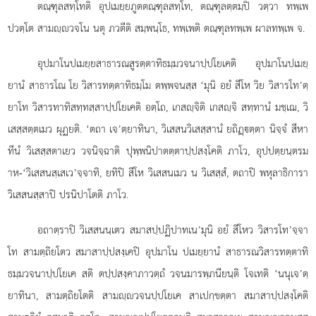
ตณฺฑุลสทฺโทติ อุปเมยฺยภูตตณฺฑุลสทฺโท, ตณฺฑุลตฺตมฺปิ วตฺวา ทพฺเพ
ปวตฺโต สามฺวจโน นตุ ภวตีติ สมฺพนฺโธ, ทพฺเพติ ตณฺฑุลทพฺเพ ผาลทพฺเพ จ.
อุปมาโนปเมยฺยสาธารณสูรตฺตาทิธมฺมวจนาปฺปโยเคติ อุปมาโนปเมยฺ
ยานํ สาธารโณ โย วิสารทตฺตาทิธมฺโม ตพฺพจนสฺส ‘มุนิ อยํ สีโห วิย วิสารโท’ตฺ
ยาโท วิสารทาทิสทฺทสฺสาปฺปโยเคติ อตฺโถ, เกสฺจิติ เกสฺจิ สทฺทานํ มชฺเฌ, วิ
เสสฺสตฺตเมว ผุฏยติ. ‘ตถา เจ’ตฺยาทินา, วิเสสนวิเสสฺสานํ ยถิฏฺตฺตา นิจฺจํ สีหา
ทีนํ วิเสสฺสตาเยว วจนิจฺฉาติ ปุพฺพนิปาตตฺตาปฺปสงฺโคติ ภาโว, อุปปตฺยนฺตรม
าห-‘วิเสสนสฺเสเว’จฺจาทิ, ยทิปิ สีโห วิเสสนเมว น วิเสสฺสํ, ตถาปิ พหุลาธิการา
วิเสสนสฺสาปิ ปรนิปาโตติ ภาโว.
อถาตฺราปิ วิเสสนนฺเตว สมาสปฺปฏิปาทเน’มุนิ อยํ สีโหว วิสารโท’จฺจา
โท สามตฺถิยโตว สมาสาปฺปสงฺเคปิ อุปมาโน ปเมยฺยานํ สาธารณวิสารทตฺตาทิ
ธมฺมวจนาปฺปโยเค สติ ตปฺปสงฺคาภาวตฺถํ วจนมารพฺภนียนฺติ โจเทติ ‘นนุเจ’ตฺ
ยาทินา, สามตฺถิยโตติ สามฺวจนปฺปโยเค สาเปกฺขตฺตา สมาสาปฺปสงฺโคติ