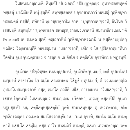
วิเสสนเมกตฺเถเนติ
สิทฺเธปิ ปปฺจตฺถํ ปริปฺผุฏตฺถฺจ อุทาหรณพหุตฺตํ
ทสฺเสตุํ ปาณินิเยหิ พหุํ สุตฺติตํ, สพฺพสฺเสตสฺส ปจฺจกฺขาตภาวํ ทสฺเสตุํ วุตฺติยมุทา
หรณมตฺตํ ทสฺสิตํ, ตทิทานิ พฺยาขฺยาตุกาโม อาห- ‘ปุพฺพกาเล’จฺจาทิ, ฉินฺโนจ วิ
เสสนนฺตี สมฺพนฺโธ ‘‘ปุพฺพกาเลก สพฺพธุรปุราณนวเกวลานิ สมานาธิกรเณเน’’ติ
(๒-๑-๔๙) เต สเมตฺถ สุตฺตํ, ตตฺเถกาทีนํ วุตฺติยมุทาหรณานิ น ทสฺสิตานฺยุปลกฺ
ขณโตว วิฺายนฺตีติ ทสฺเสตุมาห- ‘เอเก’จฺจาทิ, เอโก จ โส ปุริโสจาตฺยาทินา
วิคฺคโห อุปลกฺขณตฺตาเยว จ ‘สตฺต จ เต อิสโย จ สตฺติสโย’จฺจาทิกฺจ ทฏฺพฺพํ.
อุปมียเต ปริจฺฉิชฺชเต-เนเนตฺยุปมานํ, อุปมียตีตฺยุปเมยฺยํ, เตสํ อุปมาโนป
เมยฺยานํ สาธารโณ โย ธมฺโม สามตาเตน วิสิฏฺํ ยทุปเมยฺยํ, ตํ วจเนเนตฺยตฺโถ
อุปมาโนปเมยฺยจฺจาทิ กสฺส, สมาโส ภวตีติ เสโส, การณมาห- ‘วิเสเส’จฺจาทิ, วิ
เสสาปริคฺคหาติ วิเสสนนฺตฺเยว สามฺเน ปริคฺคหา, เอวมฺภู ตสฺสาปีติ อุปมา
นรูปสฺสาปิ. นนุ สตฺถีสทฺทสฺสสตฺถิยํ วุตฺติ สามาสทฺทสฺส ตุ เทวทตฺตาย, อโต
พฺยธิกรณตฺตา กถเมตฺถ สมาโสจฺจาสงฺกียาห- ‘ยเท’จฺจาทิ, สมาโน ธมฺโม สามตฺ
ตาทิ ยสฺส โส สธมฺโม, ตสฺส ภาโว สาธมฺมิยํ สามตฺตํ, ตสฺมา เทวทตฺตาตฺเถ วตฺต