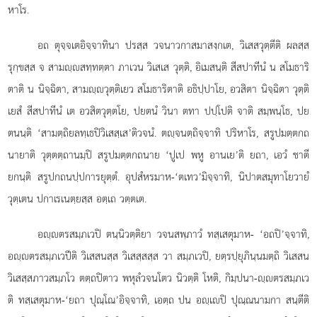
หาโร.
อถ ตุจฺจเตอิจฺจาทินา ปรสฺส วจนาวกาสมาสงฺกเต, วิเสสวุตฺตีติ ผลสฺส
รุกฺขสฺส จ สามฺสทฺทตฺตา ภาเวน วิเสเส วุตฺติ, อิเมสนฺติ สีสปาทีนํ น สโมธาริ
ตาติ น นิจฺฉิตา, สามฺวุตฺติเยว สโมธาริตาติ อธิปฺปาโย, อวสิตา นิจฺฉิตา วุตฺติ
เยสํ สีสปาทีนํ เต อวสิตวุตฺตโย, ปยตนํ วินา ตทา ปปฺโปติ จาติ สมฺพนฺโธ, ปย
ตนนฺติ ‘สามตฺถิยลทฺเธปิวิเสสฺเส’ติวจนํ. ตฺจนตฺถิจฺจาทิ ปริหาโร, สรูปมตฺตกถ
นายาติ วุตฺตตฺถานมฺปิ สรูปมตฺตกถนาย ‘ปูเป พหู อานเย’ติ ยถา, เอวํ ชาตี
ยกนฺติ สรูปกถนปฺปการยุตฺตํ. อุปสํหรมาห-‘ตเทว’มิจฺจาทิ, นิปาตสมุทาโยวายํ
วุตฺเตน ปกาเรเนตฺยสฺส อตฺเถ วตฺตเต.
อฺตรสมฺภเวปิ ตนฺนิวตฺติยา วจนสพฺภาวํ ทสฺเสตุมาห- ‘อถปิ’จฺจาทิ,
อฺตรสมฺภเวปีติ วิเสสนสฺส วิเสสฺสสฺส วา สมฺภเวปิ, ยตฺรปฺยุภินฺนมตฺถิ วิเสสน
วิเสสฺสภาวสมฺภโว ตตฺถปิตาว พหุลํวจนโตว นิวตฺติ โหติ, กิมฺปนา-ฺตรสมฺภเว
ติ ทสฺเสตุมาห-‘ยถา ปุณฺโณ’อิจฺจาทิ, เอตฺถ ปน อฺเปิ ปุณฺณนามกา สนฺตีติ