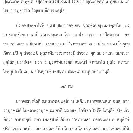
ปุณฺณมาสี’ติ สุตฺเต อสฺสาติ อวิเสสวจเนปิ โสเยว ปุณฺณมาสีสทฺเท สูยมาโน มา
โสเยว ฉฏฺฺยตฺโถ วิฺายตีติ สมฺพนฺโธ.
ปฺจทสรตฺตาโทติ ปเรสํ สฺาคหเณน นิวตฺติตปฺจทสรตฺตาโท. อถ
อทฺธมาสสํวจฺฉรานมฺปิ อุทาหรณตฺเต โนปฺาโส กสฺมา น กโตจฺจาห- ‘อทฺ
ธมาสสํวจฺฉราน’มิจฺจาทิ. เอวมฺมฺเต ‘‘อทฺธมาสสํวจฺฉรานํ น ปจฺจเยโนชุกม
ภิธานมปิ ตุ สํวจฺฉเรปิ ผุสฺสาทิมาสสมฺภวาสฺมึ สํวจฺฉเร ผุสฺเสน มาเสน สมฺพนฺธา
ผุสฺโสตฺยุปจารียเต, ยถา จ ผุสฺสาทิมาสสฺส สมฺพนฺธี อทฺธมาโส ผุสฺโส อทฺธมา
โสตฺยุปจารียเต
, น ปโนชุกนฺติ เตสมุทาหรณตฺเต นานุปาทาน’’นฺติ.
๑๔. ตม
นากฑฺฒนตฺโถติ ณสฺสากฑฺฒนตฺโถ น โหติ. ยทฺยากฑฺฒนตฺโถ อสฺส, ตทา
จานุกฑฺฒิตํ โนตฺตรตฺรานุกฑฺเฒยฺยาติ มฺเต, โกจิเยว โหตีติ โหนฺตีติ อิโต ภินฺ
ทิตฺวา อาเนตพฺพํ. ตทา เทสสฺสาติ อิมินา ‘‘ตทาเทสา ตคฺคหเณน คยฺหนฺตี’’ติ
ปริภาสมุปลกฺเขติ. กตยาเทสสฺสาปีติ กโต ยาเทโส ยสฺส ตสฺส กตยาเทสสฺสาปีติ.