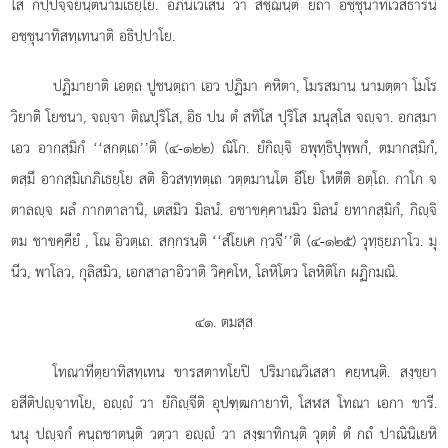
โส กปฺปจฺจยนฺตนามเธยฺโย. อภินิเวเสน วา สิชฺฌนฺติ ยถา อชฺชุนาทิเวสธารินิ
อชฺชุนาทิสทฺเทนาติ อธิปฺปาโย.
ปฏิมายาติ เอตฺถ ปูชนตฺถา เอว ปฏิมา คหิตา, โมรสมาน นามตฺตา โมโร
วิยาติ โยชนา, จฺจา ติณปุริโส, อิธ ปน ตํ สทิโส ปุริโส มนุสฺโส จฺจา. อกสฺมา
เอว อากสฺมิกํ ‘‘สกตฺเถ’’ติ (๔-๑๒๒) ณิโก. ยํกิฺจิ อพุทฺธิปุพฺพกํ, ตมากสฺมิกํ,
ตสฺมึ อากสฺมิเกภิเธยฺโย สติ อิวสทฺทตฺเถ วตฺตมานโต อีโย โหตีติ อตฺโถ. กาโก จ
ตาลฺจ ผลํ กากตาลานิ, เตสมิว มิลนํ. อชาขคฺคานมิว มิลนํ ยทากสฺมิกํ, กิฺจิ
ตม ชาขคฺคียํ
, โณ อิวตฺเถ. สกฺกรนฺติ ‘‘สํโยเค กฺวจี’’ติ (๔-๑๒๕) วุทฺธฺยภาโว. มุ
นีว, พาโลว, กุลิสมิว, เอกสาลาอิวาติ วิคฺคโห, โลหิโตว โลหิติโก ผฏิกมณิ.
๔๑. ตมสฺส
โทณาทีตฺยาทิสทฺเทน ขารสตาทโยปิ ปริมาณวิเสสา คยฺหนฺติ. สงฺขฺยา
อสีติปฺจาทโย, อฺํ วา ยํกิฺจีติ อุปฑฺฒกายาทิ, โสฬส โทณา เอกา ขารี.
นนุ ปฺจกํ คนฺถชาตนฺติ วตฺวา อฺํ วา สงฺฆาทิกนฺติ วุตฺตํ ตํ กถํ ปาณินิเยหิ