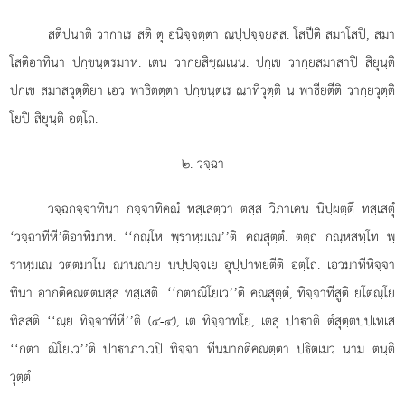
สติปนาติ
วากาเร สติ ตุ อนิจฺจตฺตา ณปฺปจฺจยสฺส. โสปีติ สมาโสปิ, สมา
โสติอาทินา ปกฺขนฺตรมาห. เตน วากฺยสิชฺฌเนน. ปกฺเข วากฺยสมาสาปิ สิยุนฺติ
ปกฺเข สมาสวุตฺติยา เอว พาธิตตฺตา ปกฺขนฺตเร ณาทิวุตฺติ น พาธียตีติ วากฺยวุตฺติ
โยปิ สิยุนฺติ อตฺโถ.
๒. วจฺฉา
วจฺฉกจฺจาทินา กจฺจาทิคณํ ทสฺเสตฺวา ตสฺส วิภาเคน นิปฺผตฺตึ ทสฺเสตุํ
‘วจฺฉาทีหี’ติอาทิมาห. ‘‘กณฺโห พฺราหฺมเณ’’ติ คณสุตฺตํ. ตตฺถ กณฺหสทฺโท พฺ
ราหฺมเณ วตฺตมาโน ณานณาย นปฺปจฺจเย อุปฺปาทยตีติ อตฺโถ. เอวมาทีหิจฺจา
ทินา อากติคณตฺตมสฺส ทสฺเสติ. ‘‘กตาณิโยเว’’ติ คณสุตฺตํ, ทิจฺจาทีสูติ ยโตณฺโย
ทิสฺสติ ‘‘ณฺย ทิจฺจาทีหี’’ติ (๔-๔), เต ทิจฺจาทโย, เตสุ ปาาติ ตํสุตฺตปฺปเทเส
‘‘กตา ณิโยเว’’ติ ปาาภาเวปิ ทิจฺจา ทีนมากติคณตฺตา ปิตเมว นาม ตนฺติ
วุตฺตํ.