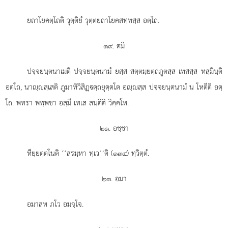
ยถาโยคตฺโถติ วุตฺติยํ วุตฺตยถาโยคสทฺทสฺส อตฺโถ.
๑๙. ตมิ
ปจฺจยนฺตนาเมติ
ปจฺจยนฺตนามํ ยสฺส สตฺตมฺยตฺถภูตสฺส เทสสฺส หสฺมินฺติ
อตฺโถ, นาฺสฺเสติ ภูมาทิวิสิฏฺตฺถยุตฺตโต อฺสฺส ปจฺจยนฺตนามํ น โหตีติ อตฺ
โถ. พทรา พพฺพชา อสฺมึ เทเส สนฺตีติ วิคฺคโห.
๒๑. อชฺชา
หียฺยตฺตโนติ ‘‘สรมฺหา ทฺเว’’ติ (๑๓๔) ทฺวิตฺตํ.
๒๓. อมา
อมาสห ภโว อมจฺโจ.