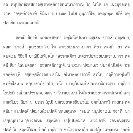
อถ ตทุปลกฺขิตสฺสกาลสฺเสวกตฺติกาสทฺเทนาภิธาเน โก โทโส เย เนวมุจฺจเตจฺ
จาห-
‘อชฺเชติ’จฺจาทิ. อิมินา จ ปรมเต โทโส อุพฺภาวิโต, ตทตฺถตฺเต สตีติ ตทุ
ปลกฺขิตกาลตฺถตฺเต สติ.
สตฺตมี สิยาติ นกฺขตฺตสทฺทา ตทฺธิตโลปนฺตา ผุสฺเสน ปายสํ ภุฺเชยฺย,
ผุสฺเส ปายสํ ภุฺเชยฺยา’ตฺยาโท อาเธยฺยนฺตราเปกฺขา สิยา สตฺตมี, ยา สุตฺ
ตนฺตเรน วิธียติ ปาณินีเยหิ, ตโต ‘อชฺชกตฺติกา’เตตฺถาปฺยาเธยฺยนฺตราเปกฺขา สตฺ
ตมี สิยา โลปนฺตตฺตา ‘อชฺชกตฺติกาสู’ติ, น ปมา. ปมาเยว ปนายํ ปโยโค ‘อชฺ
ชกตฺติกา,ติ. อชฺเชตฺยธิกรณปฺปธาโน อโหรตฺตกาลวาจี สทฺโท, กตฺติกาสทฺโทปิ
ตทฺธิตโลเปน ตกฺกาลาภิธายโก, ตโต เยวอุภินฺนมฺปิสามานาธิกรณฺยา กตฺติกา
โยปฺยธิกรณํ สมฺปชฺชนฺเต, ตฺจ น วินาเธยฺเยน โหตีตฺยาเธยฺยนฺตราเปกฺขายํ เตสุ
สตฺตมีเยว สิยา, น ปมา (อุป) ปชฺเชยฺยาตฺยธิปฺปาโย. อตฺตโนทานิ ทสฺสเน สตฺ
ตมิยา อปฺปสงฺคํ ปมาเยโวปปตฺตึ ทสฺเสตุมาห- ‘จนฺเท ปนูปจาเรเน’จฺจาทิ, นา
เธยฺยนฺตราเปกฺขาจฺจเนน สตฺตมิยา อปฺปสงฺคมาห. เอวฺจรหิ วจนมนฺตเรน
ปเรสํ วิย สตฺตมีวิธายกํ กถํ กตฺติกาย ชาโตจฺจาสงฺกิย ตมฺปฏิปาเทตุมาห- ‘กตฺติ