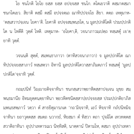
โย ชนโกติ โยโย ยสฺส ยสฺส อปจฺจสฺส ชนโก. ตโตเยวาติ ตสฺมาตสฺมา
ชนกโตเยว. สิยาติ ตสฺมึ ตสฺมึ อปจฺจตฺเถ ณาทิปฺปจฺจโย สิยา. ตตฺถ เหตุมาห-
‘ตสฺเสวาปจฺเจน โยคา’ติ. โยคาติ อปจฺจสมฺพนฺธโต, น มูลปฺปกติโตติ ปรมปฺปกติ
โต น โหตีติ วุตฺตํ โหติ. เหตุมาห- ‘อโยคา,ติ, วจนาภาวมฺเปตฺถ ทสฺเสตุํ เจ’ตฺ
ยาทิ วุตฺตํ.
วจนนฺติ สุตฺตํ, สมฺพนฺธาภาวา (ตาทิสวจนาภาวา) จ มูลปฺปกติโต ณา
ทิปฺปจฺจยสฺสาภาวํ ทสฺเสตฺวา อิทานิ มูลปฺปกติโตวาสฺสาภิมตภาวํ ทสฺเสตุํ ‘มูลปฺ
ปกติโต’จฺจาทิ วุตฺตํ.
กถมฺปนิทํ วิฺายติจฺจาทินา ชนกสฺเสวาพฺยาหิตสฺสาปจฺเจน มุขฺย สมฺ
พนฺธมานีย อิทมยุตฺตนฺตฺยาทินา พฺยวหิตชนิตสฺสาปฺยปจฺจยสฺส ปรมปฺปกติยาภิส
มฺพนฺธสพฺภาวํ วตฺวา ตํ สาธยิตุมารภเต ‘กถ’มิจฺจาทิ, เอวํ หิจฺจาทิ กถํปนิทมิจฺ
จาทินา ยถาวุตฺตสฺส สมตฺถ นวากฺยํ, หิยสฺมา ตํ ทิสฺวา ตถา ปุจฺฉิโต เทวทตฺตสฺ
สวาติอาทินา อุปฺปาเทตารเมว นิทฺทิสติ, นาตฺตานํ ปิตามโห, ตสฺมา อุปฺปาเทตา