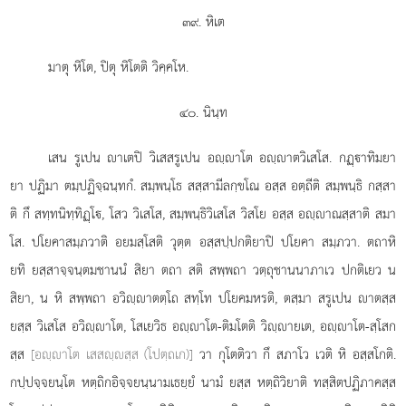
๓๙. หิเต
มาตุ หิโต, ปิตุ หิโตติ วิคฺคโห.
๔๐. นินฺท
เสน รูเปน าเตปิ วิเสสรูเปน อฺาโต อฺาตวิเสโส. กฏฺาทิมยา
ยา ปฏิมา ตมฺปฏิจฺฉนฺทกํ. สมฺพนฺโธ สสฺสามีลกฺขโณ อสฺส อตฺถีติ สมฺพนฺธิ กสฺสา
ติ กึ สทฺทนิทฺทิฏฺโ, โสว วิเสโส, สมฺพนฺธิวิเสโส วิสโย อสฺส อฺาณสฺสาติ สมา
โส. ปโยคาสมฺภวาติ อยมสฺโสติ วุตฺต อสฺสปฺปกติยาปิ ปโยคา สมฺภวา. ตถาหิ
ยทิ ยสฺสาจฺจนฺตมชานนํ สิยา ตถา สติ สพฺพถา วตฺถุชานนาภาเว ปกติเยว น
สิยา, น หิ สพฺพถา อวิฺาตตฺโถ สทฺโท ปโยคมหรติ, ตสฺมา สรูเปน าตสฺส
ยสฺส วิเสโส อวิฺาโต, โสเยวิธ อฺาโต-ติมโตติ วิฺายเต, อฺาโต-สฺโสก
สฺส
[อฺาโต เสสฺสฺส (โปตฺถเก)]
วา กุโตติวา กึ สภาโว เวติ หิ อสฺสโกติ.
กปฺปจฺจยนฺโต หตฺถิกอิจฺจยนฺนามเธยฺยํ นามํ ยสฺส หตฺถิวิยาติ ทสฺสิตปฏิภาคสฺส