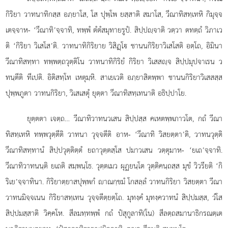
กิริยา วาทนาทิกสฺส อภฺยาโส, โส ปุพฺโพ ยสฺสาติ สมาโส, วีณาทิสทฺเทหิ กิมุจฺจ
เตจฺจาห- ‘วีณาทิ’จฺจาทิ, ทพฺพํ ตํตํสมุทายรูปํ. สิปฺปฺจาติ วตฺวา ตทตฺถํ วิภาเว
ติ ‘กิริยา วิเสโส’ติ. วาทนาทิกิริยาย วิสิฏฺโ ชานนกิริยาวิเสโสติ อตฺโถ, อิมินา
วีณาทิสทฺทา ทพฺพตฺถวุตฺติโน วาทนาทิกิริยํ กิริยา วิเสสฺจ
สิปฺปมุปจาเรน ว
ทนฺตีติ ทีเปติ. อิติสทฺโท เหตุมฺหิ. สาเยเวติ อภฺยาสิตพฺพา ชานนกิริยาวิเสสสฺส
ปุพฺพภูตา วาทนกิริยา, วิเสเสตุํ ยุตฺตา วีณาทิสทฺเทนาติ อธิปฺปาโย.
ยุตฺตตา เจตฺถ… วีณาทิวาทนวเสน สิปฺปสฺส คเหตพฺพภาวโต, กถํ วีณา
ทิสทฺเทหิ ทพฺพวุตฺตีติ วาทนา วุจฺจตีติ อาห- ‘วีณาทิ วิสยตฺตา’ติ, วาทนวุตฺติ
วีณาทิสทฺทานํ สิปฺปวุตฺติตฺตํ ยถาวุตฺตสฺโส ปมาวเสน วตฺตุมาห- ‘ยเถ’จฺจาทิ.
วีณาทิวาทนนฺติ ยเถติ สมฺพนฺโธ. วุตฺตเมว ผุฏยนฺโต วุตฺติคนฺถสฺส มุขํ วิวรียติ ‘กิ
ริเย’จฺจาทินา. กิริยาตฺยาสปุพฺพกํ าณกฺขมํ โกสลฺลํ วาทนกิริยา วิสยตฺตา วีณา
วาทนมิจฺจเนน กิริยาสทฺเทน วุจฺจตีตฺยตฺโถ. มุทงฺคํ มุทงฺควาทนํ สิปฺปมสฺส, วํโส
สิปฺปมสฺสาติ วิคฺคโห. สีลมทฺทพฺพํ กถํ ปํสุกูลาทิ(โน) สีลตฺถสมานาธิกรณตฺเต