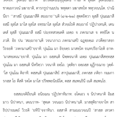
ชาตฺเยกวจนํ มฆายาติ, ตารกรูปานมฺปน พหุตฺตา มฆาสทฺโท พหุวจนนฺโต. ปาณิ
นียา ‘‘สาสฺมึ ปุณฺณมาสีติ สฺาย’’นฺติ (๔-๒-๒๑) สุตฺตยิตฺวา ผุสฺสี ปุณฺณมาสี
อสฺมึ ผุสฺโส มาโส ผุสฺโส อทฺธมาโส ผุสฺโส สํวจฺฉโรติ สฺายํ ปฏิปาเทนฺติ, เตน
เตสํ ผุสฺสี ปุณฺณมาสี อสฺมึ ปฺจทสรตฺเตติ เอตฺถ จ ภตกมาเส จ ตทฺธิโต น
ภวติ. อิธ ปน ‘สฺาย’นฺติ วจนาภาเว ภตกมาเสปิ ฉฏฺฺยตฺเถ ภวตีตฺยาสงฺก
วิรจยติ ‘ภตกมาเสปิ’จฺจาทิ. ปุณฺโณ มา อิจฺจตฺร มาสทฺโท จนฺทปริยาโยติ อาห-
‘มาสทฺเทเน’จฺจาทิ. ปุณฺโณ มา อสฺสนฺติ นิพฺพจนาติ เอตฺถ ปุณฺณมาสีสทฺทสฺส
ปุณฺโณ มา อสฺสนฺติ นีหริตฺวา วจนาติ อตฺโถ. วุตฺติยา อตฺถสฺส ผุฏีกรณาย วุตฺตํ-
‘โส ปุณฺโณ ติอาทิ. ตสฺสนฺติ ปุณฺณมาสิยํ. สาปุณฺณมาสี, ภตกสฺส ภติยา กมฺมกา
รกสฺส โย ตึสติ รตฺโต มาโส ปริพฺพยนิยมิโต, ตสฺส สมฺพนฺธินี เนติ สมฺพนฺโธ.
ยสฺสฺจติถียนฺติ อนิยเมน ปฏิปทาทิมาห. อโตเอว จ นิปาตนาติ อิมสฺ
มาว นิปาตนา, เตเนวาห- ‘สุตฺเต วจนเมว นิปาตน’นฺติ. มาสสุติยาจฺจาโท สา
ธิปฺปายมตฺถํ วิวรติ ‘ยทิปิ’จฺจาทินา. อสฺสาติ สามฺวจเนปิ ‘สาสฺส เทวตา