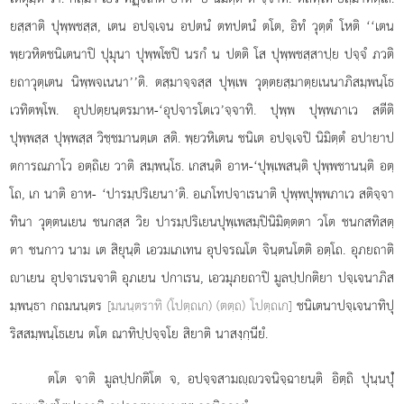
ยสฺสาติ ปุพฺพชสฺส, เตน อปจฺเจน อปตนํ ตทปตนํ ตโต, อิทํ วุตฺตํ โหติ ‘‘เตน
พฺยวหิตชนิเตนาปิ ปุมุนา ปุพฺพโชปิ นรกํ น ปตติ โส ปุพฺพชสฺสาปฺย ปจฺจํ ภวติ
ยถาวุตฺเตน นิพฺพจเนนา’’ติ. ตสฺมาจฺจสฺส ปุพฺเพ วุตฺตยสฺมาตฺยเนนาภิสมฺพนฺโธ
เวทิตพฺโพ. อุปปตฺยนฺตรมาห-‘อุปจารโตเว’จฺจาทิ. ปุพฺพ ปุพฺพภาเว สตีติ
ปุพฺพสฺส ปุพฺพสฺส วิชฺชมานตฺเต สติ. พฺยวหิเตน ชนิเต อปจฺเจปิ นิมิตฺตํ อปายาป
ตการณภาโว อตฺถิเย วาติ สมฺพนฺโธ. เกสนฺติ อาห-‘ปุพฺเพสนฺติ ปุพฺพชานนฺติ อตฺ
โถ, เก นาติ อาห- ‘ปารมฺปริเยนา’ติ. อเภโทปจาเรนาติ ปุพฺพปุพฺพภาเว สติจฺจา
ทินา วุตฺตนเยน ชนกสฺส วิย ปารมฺปริเยนปุพฺเพสมฺปินิมิตฺตตา วโต ชนกสทิสตฺ
ตา ชนกาว นาม เต สิยุนฺติ เอวมเภเทน อุปจรณโต จินฺตนโตติ อตฺโถ. อุภยถาติ
าเยน อุปจาเรนจาติ อุภเยน ปกาเรน, เอวมุภยถาปิ มูลปฺปกติยา ปจฺเจนาภิส
มฺพนฺธา กถมนนฺตร
[มนนฺตราทิ (โปตฺถเก) (ตตฺถ) โปตฺถเก]
ชนิเตนาปจฺเจนาทิปุ
ริสสมฺพนฺโธเยน ตโต ณาทิปฺปจฺจโย สิยาติ นาสงฺกฺนียํ.
ตโต จาติ มูลปฺปกติโต จ, อปจฺจสามฺวจนิจฺฉายนฺติ อิตฺถิ ปุนฺนปุํ