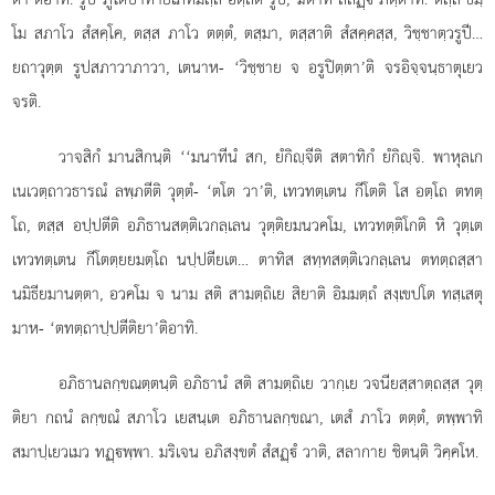
โม สภาโว สํสคฺโค, ตสฺส ภาโว ตตฺตํ, ตสฺมา, ตสฺสาติ สํสคฺคสฺส, วิชฺชาตฺวรูปี…
ยถาวุตฺต รูปสภาวาภาวา, เตนาห- ‘วิชฺชาย จ อรูปิตฺตา’ติ จรอิจฺจนฺธาตุเยว
จรติ.
วาจสิกํ มานสิกนฺติ ‘‘มนาทีนํ สก, ยํกิฺจีติ สตาทิกํ ยํกิฺจิ. พาหุลเก
เนเวตฺถาวธารณํ ลพฺภตีติ วุตฺตํ- ‘ตโต วา’ติ, เทวทตฺเตน กีโตติ โส อตฺโถ ตทตฺ
โถ, ตสฺส อปฺปตีติ อภิธานสตฺติเวกลฺเลน วุตฺติยมนวคโม, เทวทตฺติโกติ หิ วุตฺเต
เทวทตฺเตน กีโตตฺยยมตฺโถ นปฺปตียเต… ตาทิส สทฺทสตฺติเวกลฺเลน ตทตฺถสฺสา
นมิธียมานตฺตา, อวคโม จ นาม สติ สามตฺถิเย สิยาติ อิมมตฺถํ สงฺเขปโต ทสฺเสตุ
มาห- ‘ตทตฺถาปฺปตีติยา’ติอาทิ.
อภิธานลกฺขณตฺตนฺติ อภิธานํ สติ สามตฺถิเย วากฺเย วจนียสฺสาตฺถสฺส วุตฺ
ติยา กถนํ ลกฺขณํ สภาโว เยสนฺเต อภิธานลกฺขณา, เตสํ ภาโว ตตฺตํ, ตพฺพาทิ
สมาปฺเยวเมว ทฏฺพฺพา. มริเจน อภิสงฺขตํ สํสฏฺํ วาติ, สลากาย ชิตนฺติ วิคฺคโห.