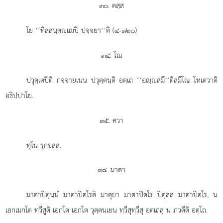
๓๐. ตสฺส
โย ‘‘ทิสฺสนฺตฺเปิ ปจฺจยา’’ติ (๔-๑๒๐)
๓๔. โณ
ปวุตฺเตปีติ กจฺจายเนน ปวุตฺตนฺติ อตฺเถ ‘‘อฺสฺมึ’’ติสฺมึโณ โหเตวาติ
อธิปฺปาโย.
๓๕. ควา
ทุโน รุกฺขสฺส.
๓๘. มาตา
มาตาปิตุนฺนํ
มาตาปิตโรติ มาตุยา มาตาปิตโร ปิตุสฺส มาตาปิตโร, น
เอกเมกโต ทฺวีสูติ เอกโต เอกโต วุตฺตนเยน ทฺวีสุทฺวีสุ อตฺเถสุ น ภวตีติ อตฺโถ.