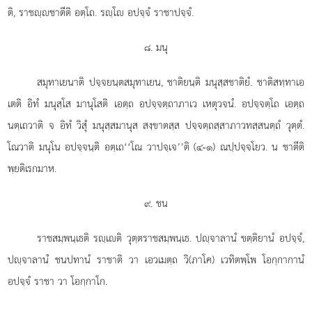
ติ, ราชฺชาตีติ อตฺโถ. รฺโ อปจฺจํ ราชาปจฺจํ.
๘. มนุ
สมุทาเยนาติ ปจฺจยนฺตสมุทาเยน, ชาติยนฺติ มนุสฺสชาติยํ. ชาติสทฺทาเอ
เตติ อิทํ มนุสฺโส มานุโสติ เอตฺถ อปจฺจตฺถาภาเว เหตุวจนํ. อปจฺจตฺโถ เอตฺถ
นตฺเถวาติ จ อิทํ วิสุํ มนุสฺสมานุส สงฺขาตสฺส ปจฺจตฺถสฺสาภาวทสฺสนตฺถํ วุตฺตํ.
โณวาติ มนุโน อปจฺจนฺติ อตฺเถ‘‘โณ วาปจฺเจ’’ติ (๔-๑) ณปฺปจฺจโยว. น ชาตีติ
พฺยติเรกมาห.
๙. ชน
ราชสมฺพนฺเธติ
รฺเติ วุตฺตราชสมฺพนฺเธ. ปฺจาลานํ ขตฺติยานํ อปจฺจํ,
ปฺจาลานํ ชนปทานํ ราชาติ วา เอวเมตฺถ วิ(ภาโค) เวทิตพฺโพ โอกฺกากานํ
อปจฺจํ ราชา วา โอกฺกาโก.