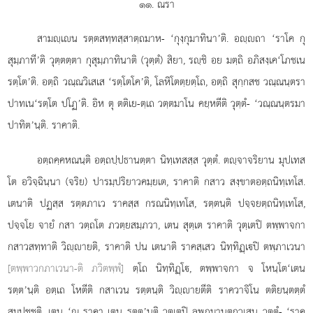
๑๑. ณรา
สามฺเน รตฺตสทฺทสฺสาตฺถมาห- ‘กุงฺกุมาทินา’ติ. อฺถา ‘ราโค กุ
สุมฺภาที’ติ วุตฺตตฺตา กุสุมฺภาทินาติ (วุตฺตํ) สิยา, รฺชิ อย มตฺถิ อภิสงฺเค‘โภชเน
รตฺโต’ติ. อตฺถิ วณฺณวิเสเส ‘รตฺโตโค’ติ, โลหิโตตฺยตฺโถ, อตฺถิ สุกฺกสช วณฺณนฺตรา
ปาทเน‘รตฺโต ปโฏ’ติ. อิห ตุ ตติเย-ตฺเถ วตฺตมาโน คยฺหตีติ วุตฺตํ- ‘วณฺณนฺตรมา
ปาทิต’นฺติ. ราคาติ.
อตฺถคฺคหณนฺติ อตฺถปฺปธานตฺตา นิทฺเทสสฺส วุตฺตํ. ตฺจาจริยาน มุปเทส
โต อวิจฺฉินฺนา (จริย) ปารมฺปริยาวคมฺยเต, ราคาติ กสาว สงฺขาตอตฺถนิทฺเทโส.
เตนาติ ปฏสฺส รตฺตภาเว ราคสฺส กรณนิทฺเทโส, รตฺตนฺติ ปจฺจยตฺถนิทฺเทโส,
ปจฺจโย จายํ กสา วตฺถโต ภวตฺยสมฺภวา, เตน สุตฺเต ราคาติ วุตฺเตปิ ตพฺพาจกา
กสาวสทฺทาติ วิฺายติ, ราคาติ ปน เตนาติ ราคสฺเสว นิทฺทิฏฺเปิ ตพฺภาเวนา
[ตพฺพาวกภาเวนา-ติ ภวิตพฺพํ]
ตฺโถ นิทฺทิฏฺโ, ตพฺพาจกา จ โหนฺโต‘เตน
รตฺต’นฺติ อตฺเถ โหตีติ กสาเวน รตฺตนฺติ วิฺายตีติ ราควาจิโน ตติยนฺตตฺตํ
สมฺปชฺชติ, เตน ‘ณ ราคา เตน รตฺต’นฺติ วุตฺเตปิ ลพฺภมานตฺถวเสน วุตฺตํ- ‘ราค