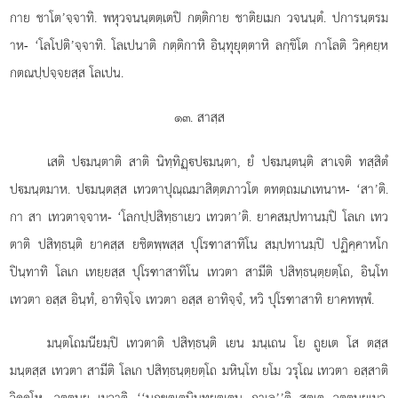
กาย ชาโต’จฺจาทิ. พหุวจนนฺตตฺเตปิ กตฺติกาย ชาติยเมก วจนนฺตํ. ปการนฺตรม
าห- ‘โลโปติ’จฺจาทิ. โลเปนาติ กตฺติกาหิ อินฺทุยุตฺตาหิ ลกฺขิโต กาโลติ วิคฺคยฺห
กตณปฺปจฺจยสฺส โลเปน.
๑๓. สาสฺส
เสติ ปมนฺตาติ สาติ นิทฺทิฏฺปมนฺตา, ยํ ปมนฺตนฺติ สาเจติ ทสฺสิตํ
ปมนฺตมาห. ปมนฺตสฺส เทวตาปุณฺณมาสิตฺตภาวโต ตทตฺถมเภเทนาห- ‘สา’ติ.
กา สา เทวตาจฺจาห- ‘โลกปฺปสิทฺธาเยว เทวตา’ติ. ยาคสมฺปทานมฺปิ โลเก เทว
ตาติ ปสิทฺธนฺติ ยาคสฺส ยชิตพฺพสฺส ปุโรฑาสาทิโน สมฺปทานมฺปิ ปฏิคฺคาหโก
ปินฺทาทิ โลเก เทยฺยสฺส ปุโรฑาสาทิโน เทวตา สามีติ ปสิทฺธนฺตฺยตฺโถ, อินฺโท
เทวตา อสฺส อินฺทํ, อาทิจฺโจ เทวตา อสฺส อาทิจฺจํ, หวิ ปุโรฑาสาทิ ยาคทพฺพํ.
มนฺตโถมนียมฺปิ
เทวตาติ ปสิทฺธนฺติ เยน มนฺเถน โย ถูยเต โส ตสฺส
มนฺตสฺส เทวตา สามีติ โลเก ปสิทฺธนฺตฺยตฺโถ มหินฺโท ยโม วรุโณ เทวตา อสฺสาติ
วิคฺคโห. วุตฺตนย เมวาติ ‘‘นกฺขตฺเตนินฺทุยุตฺเตน กาเล’’ติ สุตฺเต วุตฺตนยเมว.