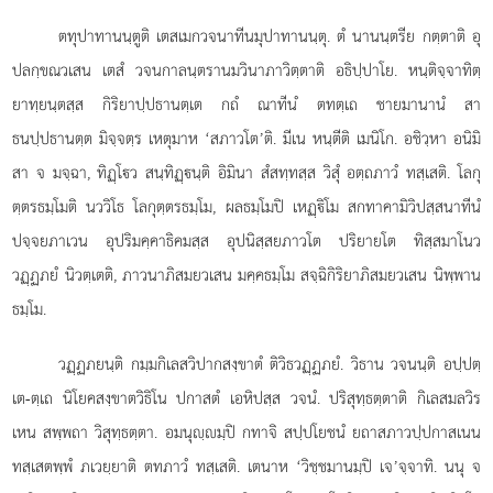
ตทุปาทานนฺตูติ
เตสเมกวจนาทีนมุปาทานนฺตุ. ตํ นานนฺตรีย กตฺตาติ อุ
ปลกฺขณวเสน เตสํ วจนกาลนฺตรานมวินาภาวิตฺตาติ อธิปฺปาโย. หนฺติจฺจาทิตฺ
ยาทฺยนฺตสฺส กิริยาปฺปธานตฺเต กถํ ณาทีนํ ตทตฺเถ ชายมานานํ สา
ธนปฺปธานตฺต มิจฺจตฺร เหตุมาห ‘สภาวโต’ติ. มีเน หนฺตีติ เมนิโก. อชิวฺหา อนิมิ
สา จ มจฺฉา, ทิฏฺโว สนฺทิฏฺนฺติ อิมินา สํสทฺทสฺส วิสุํ อตฺถภาวํ ทสฺเสติ. โลกุ
ตฺตรธมฺโมติ นววิโธ โลกุตฺตรธมฺโม, ผลธมฺโมปิ เหฏฺิโม สกทาคามิวิปสฺสนาทีนํ
ปจฺจยภาเวน อุปริมคฺคาธิคมสฺส อุปนิสฺสยภาวโต ปริยายโต ทิสฺสมาโนว
วฏฺฏภยํ นิวตฺเตติ, ภาวนาภิสมยวเสน มคฺคธมฺโม สจฺฉิกิริยาภิสมยวเสน นิพฺพาน
ธมฺโม.
วฏฺฏภยนฺติ กมฺมกิเลสวิปากสงฺขาตํ ติวิธวฏฺฏภยํ. วิธาน วจนนฺติ อปฺปตฺ
เต-ตฺเถ นิโยคสงฺขาตวิธิโน ปกาสตํ เอหิปสฺส วจนํ. ปริสุทฺธตฺตาติ กิเลสมลวิร
เหน สพฺพถา วิสุทฺธตฺตา. อมนุฺมฺปิ กทาจิ สปฺปโยชนํ ยถาสภาวปฺปกาสเนน
ทสฺเสตพฺพํ ภเวยฺยาติ ตทภาวํ ทสฺเสติ. เตนาห ‘วิชฺชมานมฺปิ เจ’จฺจาทิ. นนุ จ