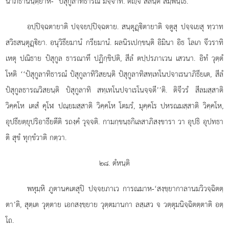
นาภิธานนฺตฺยาห- ‘ปํสุกูลาทิธารณ’มิจฺจาทิ. ตฺจ สีลนฺติ สมฺพนฺโธ.
อปฺปิจฺฉตายาติ ปจฺจยปฺปิจฺฉตาย. สนฺตุฏฺิตายาติ จตูสุ ปจฺจเยสุ ทฺวาท
สวิธสนฺตุฏฺิยา. อนุวิธียมานํ กรียมานํ. ผลนิรเปกฺขนฺติ อิมินา อิธ โลเก จีวราทิ
เหตุ ปณิธาย ปํสุกูล ธารณาทึ ปฏิกฺขิปติ, สีลํ ตปฺปรภาเวน เสวนา. อิทํ วุตฺตํ
โหติ ‘‘ปํสุกูลาทิธารณํ ปํสุกูลาทิวิสยนฺติ ปํสุกูลาทิสทฺเทโนปจาเรนาภิธียเต, สีลํ
ปํสุกูลธารณวิสยนฺติ ปํสุกูลาทิ สทฺเทโนปจาเรโนจฺจตี’’ติ. ติจีวรํ สีลมสฺสาติ
วิคฺคโห เตสํ คุโฬ ปณฺยมสฺสาติ วิคฺคโห โตมรํ, มุคฺคโร ปหรณมสฺสาติ วิคฺคโห,
อุปธียตฺยุปริอาธียตีติ รถงฺคํ วุจฺจติ. กามกฺขนฺธกิเลสาภิสงฺขารา วา อุปธิ อุปทธา
ติ สุขํ ทุกฺขํวาติ กตฺวา.
๒๘. ตํหนฺติ
พหุมฺหิ ภูตานคเตสุปิ ปจฺจยภาเว การณมาห-‘สงฺขฺยากาลานมวิวจฺฉิตตฺ
ตา’ติ, สุตฺเต วุตฺตาย เอกสงฺขฺยาย วุตฺตมานกา ลสฺเสว จ วตฺตุมนิจฺฉิตตฺตาติ อตฺ
โถ.