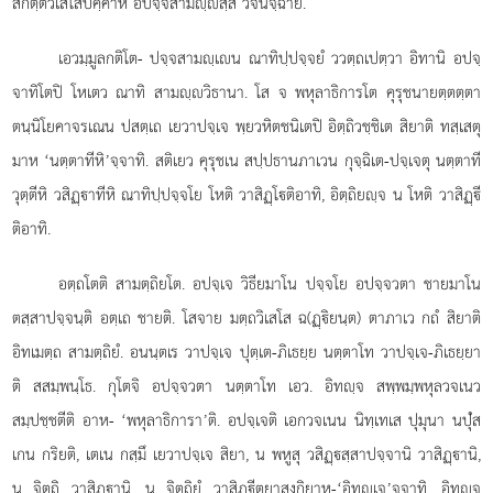
สกตฺตวิเสโสปคฺคาหิ อปจฺจสามฺสฺส วจนิจฺฉายํ.
เอวมฺมูลกติโต- ปจฺจสามฺเน ณาทิปฺปจฺจยํ ววตฺถเปตฺวา อิทานิ อปจฺ
จาทิโตปิ โหเตว ณาทิ สามฺวิธานา. โส จ พหุลาธิการโต
คุรุชนายตฺตตฺตา
ตนฺนิโยคาจรเณน ปสตฺเถ เยวาปจฺเจ พฺยวหิตชนิเตปิ อิตฺถิวชฺชิเต สิยาติ ทสฺเสตุ
มาห ‘นตฺตาทีหิ’จฺจาทิ. สติเยว คุรุชเน สปฺปธานภาเวน กุจฺฉิเต-ปจฺเจตุ นตฺตาที
วุตฺตีหิ วสิฏฺาทีหิ ณาทิปฺปจฺจโย โหติ วาสิฏฺโติอาทิ, อิตฺถิยฺจ น โหติ วาสิฏฺี
ติอาทิ.
อตฺถโตติ สามตฺถิยโต. อปจฺเจ วิธียมาโน ปจฺจโย อปจฺจวตา ชายมาโน
ตสฺสาปจฺจนฺติ อตฺเถ ชายติ. โสจาย มตฺถวิเสโส ฉ(ฏฺิยนฺต) ตาภาเว กถํ สิยาติ
อิทเมตฺถ สามตฺถิยํ. อนนฺตเร วาปจฺเจ ปุตฺเต-ภิเธยฺย นตฺตาโท วาปจฺเจ-ภิเธยฺยา
ติ สสมฺพนฺโธ. กุโตจิ อปจฺจวตา นตฺตาโท เอว. อิทฺจ สพฺพมฺพหุลวจเนว
สมฺปชฺชตีติ อาห- ‘พหุลาธิการา’ติ. อปจฺเจติ เอกวจเนน นิทฺเทเส ปุมุนา นปุํส
เกน กริยติ, เตเน กสฺมึ เยวาปจฺเจ สิยา, น พหูสุ วสิฏฺสฺสาปจฺจานิ วาสิฏฺานิ,
น จิตฺถิ วาสิฏฺานิ, น จิตฺถิยํ วาสิฏฺีตฺยาสงฺกิยาห-‘อิทฺเจ’จฺจาทิ. อิทฺจ