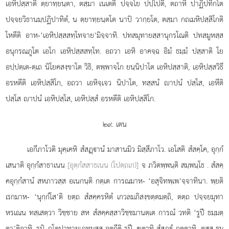
เอหิปสฺสาติ ตฺยาทฺยนฺตา, ตสฺมา เนเตติ ปจฺจโย ปปฺโปติ, ตถาหิ ปาฏิปทิกโต
ปจฺจยวิธานมฺปฏิปาทิตํ, น ตฺยาทฺยนฺตโต นาปิ วากฺยโต, ตสฺมา กถเมหิปสฺสิโกติ
โหตีติ อาห-‘เอหิปสฺสสทฺโทจาย’มิจฺจาทิ. ปทสมุทายสฺสานุกรโณติ ปทสมูหสฺส
อนุกรณภูโต เอโก เอหิปสฺสสทฺโท. อถวา เอหิ อาคจฺฉ อิมํ ธมฺมํ ปสฺสาติ โย
อปฺปตฺเต-ตฺเถ นิโยคสงฺขาโต วิธิ, ตพฺพาจโก ยนฺนิปาโต เอหิปสฺสาติ, เอหิปสฺสวิธึ
อรหตีติ เอหิปสฺสิโก, อถวา เอหิจฺเจว นิปาโต, ทสฺสนํ าปนํ ปสฺโส, เอหีติ
ปสฺโส าปนํ เอหิปสฺโส, เอหิปสฺสํ อรหตีติ เอหิปสฺสิโก.
๒๙. เตน
เอกีภาโวติ มุคฺเคหิ สํสฏฺานํ มาสานมิว มิสฺสีภาโว. เอโสติ สํสคฺโค, อุกฺกํ
เสนาติ อุกฺกํสาธาเนน
[อุตฺกํสสาธเนน (โปตฺถเก)]
จ ภวิตพฺพนฺติ สมฺพนฺโธ
. สํสคฺ
คอุกฺกํสานํ สหภาวสฺส อเนกนฺติ กตฺเต การณมาห- ‘อสุจิทพฺเพ’จฺจาทินา. พฺยติ
เรกมาห- ‘นุกฺกํโส’ติ ยตฺถ สํสคฺครหิตํ เกวลมภิสงฺขตฺตมตฺถิ, ตตฺถ ปจฺจยมุทา
หรเณน ทสฺเสตฺวา วิชฺชาย สห สํสคฺคสฺสาวิชฺชมานตฺเต การณํ วทติ ‘รูปี ธมฺมตฺ
ตา’ติอาทิ. รูปํ ภูโตปาทายเภทมสฺส อตฺถีติ รูปี, ฆตาทิ สํสฏฺํ ภตฺตาทิ. ตสฺส ธมฺ