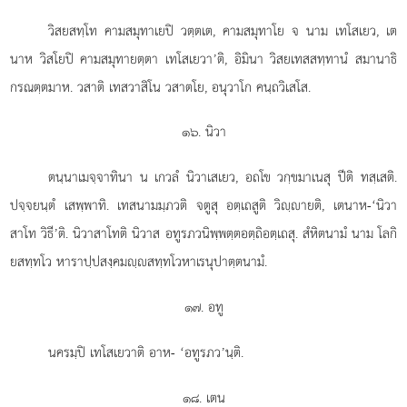
วิสยสทฺโท คามสมุทาเยปิ วตฺตเต, คามสมุทาโย จ นาม เทโสเยว, เต
นาห วิสโยปิ คามสมุทายตฺตา เทโสเยวา’ติ, อิมินา วิสยเทสสทฺทานํ สมานาธิ
กรณตฺตมาห. วสาติ เทสวาสิโน วสาตโย, อนุวาโก คนฺถวิเสโส.
๑๖. นิวา
ตนฺนาเมจฺจาทินา น เกวลํ นิวาเสเยว, อถโข วกฺขมาเนสุ ปีติ ทสฺเสติ.
ปจฺจยนฺตํ เสพฺพาทิ. เทสนามมฺภวติ จตูสุ อตฺเถสูติ วิฺายติ, เตนาห-‘นิวา
สาโท วิธี’ติ. นิวาสาโทติ นิวาส อทูรภวนิพฺพตฺตอตฺถิอตฺเถสุ. สํหิตนามํ นาม โลกิ
ยสทฺทโว หาราปฺปสงฺคมฺสทฺทโวหาเรนุปาตฺตนามํ.
๑๗. อทู
นครมฺปิ เทโสเยวาติ อาห- ‘อทูรภว’นฺติ.
๑๘. เตน