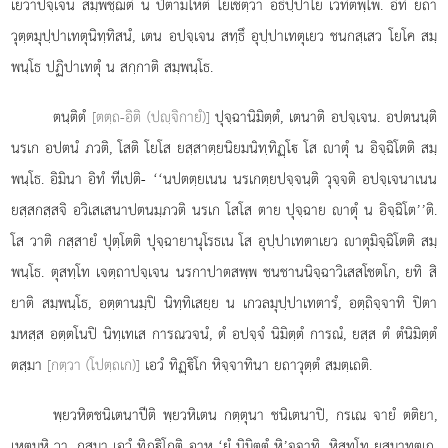
เยวาปจฺเจน สมฺพชฺฌติ น ปิตามโหติ โยเชตฺวา อธิปฺปาโย เวทิตพฺโพ. อิทํ ยถา
วุตฺตมุปฺปาเทตุนิทฺทิสนํ, เตน อปจฺเจน สทฺธึ อุปฺปาเทตุเยว ชนกสฺเสว โยโค สมฺ
พนฺโธ ปฏิปาเทตุํ น สกฺกาติ สมฺพนฺโธ.
ตนฺติตํ
[ตตฺถ-อิติ (ปฺจิกายํ)]
ปุจฺฉานิมิตฺตํ, เตนาติ อปจฺเจน. อปตนนฺติ
นรเก อปตนํ ภวติ, โสติ โยโส ยสฺสาตฺยนิยมนิทฺทิฏฺโ โส าตุํ น อิจฺฉิโตติ สมฺ
พนฺโธ. อิมินา อิทํ ทีเปติ- ‘‘นปตตฺยเนน นรเกตฺยปจฺจนฺติ วุจฺจติ อปจฺเจนาเนน
ยสฺสกสฺสจิ อวิเสเสนาปตนมฺภวติ นรเก โสโส ตาย ปุจฺฉาย าตุํ น อิจฺฉิโต’’ติ.
โส วาติ
กสฺสายํ ปุตฺโตติ ปุจฺฉายานุโรธเน โส อุปฺปาเทตาเยว าตุมิจฺฉิโตติ สมฺ
พนฺโธ. ตุสทฺโท เจตฺถาปจฺเจน นรกาปาตสพฺพ ชนชานนิจฺฉาวิเสสโชตโก, ยทิ สิ
ยาติ สมฺพนฺโธ, อตฺตานมฺปิ นิทฺทิเสยฺย น เกวลมุปฺปาเทตารํ, อตฺถิจฺจาทิ ปิตา
มหสฺส อตฺตโนปิ นิทฺเทเส การณวจนํ, ตํ อปจฺจํ นิมิตฺตํ การณํ, ยสฺส ตํ ตํนิมิตฺตํ
ตสฺมา
[กตฺวา (โปตฺถเก)]
เอวํ ทิฏฺิโก หิจฺจาทินา ยถาวุตฺตํ สมตฺเถติ.
พฺยวหิตชนิเตนาปีติ พฺยวหิเตน กตฺตุนา ชนิเตนาปิ, กรเณ จายํ ตติยา,
เหตุมฺหิ วา. กสฺมา เอวํ ทิฏฺิโกติ อาห ‘ยํ นิมิตฺตํ หิ’จฺจาทิ. หิสทฺโท ยสฺมาทตฺเถ.