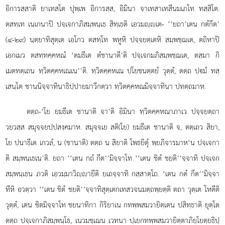
อิการสฺสาติ ยาเทสโต ปุพฺเพ อิการสฺส, อิมินา จาเทสาเทสีนมเภโท ทสฺสิโต.
ตสทฺเท เนเกนาปิ ปจฺเจกาภิสมฺพนฺเธ สิทฺเธติ เอวมฺเต- ‘‘ยถา’เตน กตํกีต’
(๔-๒๙) นฺตฺยาทิสุตฺเต เอโกว ตสทฺโท พหูหิ ปจฺจยตฺเตหิ สมฺพชฺฌเต, ตถิหาปิ
เอกเมว ตสทฺทคฺคหณํ ‘ตมธีเต ตํชานาตี’ติ ปจฺเจกมภิสมฺพชฺฌเต, ตสฺมา กิ
เมตทตฺเถน ทฺวิตคฺคหเณเน’’ติ. ทฺวิตคฺคหเณ ปโยชนตฺตยํ วุตฺตํ, ตตฺถ ปมํ ทสฺ
เสนฺโต ชานนิจฺจาทินาธิปฺปายมาวีกตฺวา ทฺวิตคฺคหณมิจฺจาทินา ปทตฺถมาห.
ตตฺถ-‘โย ยมธีเต ชานาติ จา’ติ อิมินา ทฺวิตคฺคหณาภาเว ปจฺจยตฺถา
วยวสฺส สมุจฺจยปฺปสงฺคมาห. สมุจฺจเย สติ(โย) ยมธีเต ชานาติ จ, ตตฺเถว สิยา,
โย ปนาธีเต เกวลํ, น (ชานาติ) ตตฺถ น สิยาติ โพธยิตุํ พฺยภิจารมาห‘น ปจฺเจกา
ติ สมฺพนฺเธเน’ติ. ยถา ‘‘เตน กถํ กีต’’มิจฺจาโท ‘‘เตน ชิตํ ชยติ’’จฺจาทิ ปจฺเจก
สมฺพนฺเธน ภวติ เอวมฺมาวิฺายีติ ยเถจฺจาทิ กสฺสาตฺโถ. ‘เตน กตํ กีต’’มิจฺจา
ทีหิ อวตฺวา ‘‘เตน ชิตํ ชยติ’’จฺจาทิสุตฺเตกเทสวจนมตฺถพฺยตฺติ ตถา วุตฺเต โหตีติ
วุตฺตํ, เตน ชิตมิจฺจาโท ชยนาทิกา กิริยาเน กทพฺพสมวายิตฺเตน ปสิทฺธาติ ยุตฺโต
ตตฺถ ปจฺเจกาภิสมฺพนฺโธ, เนวมชฺเฌน เวทนา ปฺเยกทพฺพสมวายิตฺตาภิยฺโยตฺยธิปฺ