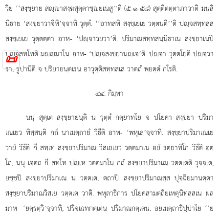
วิย ‘‘สงฺขฺยาย สฺาสงฺฆสุตฺตาชฺฌยเนสู’’ติ (๕-๑-๕๘) สุตฺติตตฺตาภาวาติ มนสิ
นิธาย ‘สงฺขฺยาวาจีหิ’จฺจาทิ วุตฺตํ. ‘‘อาทสหิ สงฺขฺเยเย วตฺตนฺตี’’ติ ปฺจสทฺทสฺส
สงฺขฺเยเย วุตฺตตฺตา อาห- ‘ปฺจาวยวา’ติ. ปริมาณสทฺทสนฺนิธาเน สงฺขฺยาเนปิ
ปฺจสทฺโทติ มฺมาโน อาห- ‘ปฺจสงฺขฺยานฺเจ’ติ. ปฺจา วุตฺตโยติ ปฺจวา
📜
รา, รูปานีติ จ ปริยายนฺตเรน อาวุตฺติสทฺทสฺเส วาตฺถํ พฺยตฺตํ กโรติ.
๔๔. กิมฺหา
นนุ สุตฺเต สงฺขฺยายนฺติ น วุตฺตํ กตฺยาทโย จ ปโยคา สงฺขฺยา ปริมา
เณเยว ทิสฺสนฺติ กถํ นาเมตฺถายํ วิธีติ อาห- ‘พหุเล’จฺจาทิ. สงฺขฺยาปริมาเณเย
วายํ วิธีติ กึ สทฺเท สงฺขฺยาปริมาณ วิสเยเยว วตฺตมาเน อยํ รตฺยาทิโก วิธีติ อตฺ
โถ, นนุ เจตฺถ กึ สทฺโท ปฺเห วตฺตมาโน กถํ สงฺขฺยาปริมาเณ วตฺตเตติ วุจฺจเต,
ยชฺชปิ สงฺขฺยาปริมาเณ น วตฺตเต, ตถาปิ สงฺขฺยาปริมาณสฺส ปุจฺฉิยมานตฺตา
สงฺขฺยาปริมาณวิสเย วตฺตเต วาติ. พหุลาธิการ ปโยคสามตฺถิยเหตุนิทสฺสเน ผล
มาห- ‘ยตฺรตฺวิ’จฺจาทิ, ปริจฺเฉทกตฺเตน ปริมาณกตฺเตน. อยเมตฺถาธิปฺปาโย ‘‘ย