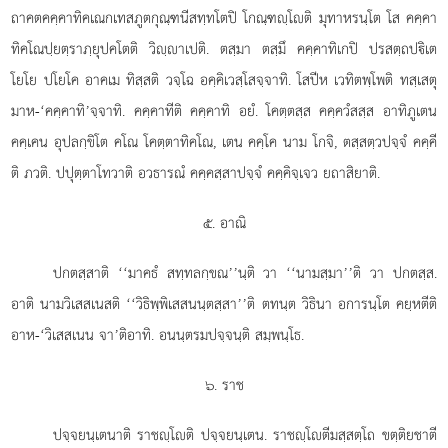
ถาคตคคฺคาทิคเณกเทสภูตกุณฺฑนีสทฺทโตปิ โกณฺฑฺโติ มุทาหรนฺโต โส คคฺคา
ทิคโณปฺยตฺราภฺยุปคโตติ วิฺาเปติ. ตสฺมา ตสฺมึ คคฺคาทิเกปิ ปรสตฺถปิเต
โยโย ปโยโค อาคเม ทิสฺสติ วจฺโฉ อคฺคิเวสฺโสจฺจาทิ. โสปีห เวทิตพฺโพติ ทสฺเสตุ
มาห-‘คคฺคาทิ’จฺจาทิ. คคฺคาทีติ คคฺคาทิ อยํ. โคตฺตสฺส คคฺควํสสฺส อาทิภูเตน
คคฺเคน อุปลกฺขิโต คโณ โคตฺตาทิคโณ, เตน คคฺโค นาม โกจิ, ตสฺสตฺวปจฺจํ คคฺคี
ติ ภวติ. ปปุตฺตาโทวาติ อวธารณํ คคฺคสฺสาปจฺจํ คคฺคิจฺเจว ยถาสิยาติ.
๕. อาณิ
ปกตสฺสาติ ‘‘มาคธํ สทฺทลกฺขณ’’นฺติ วา ‘‘นามสฺมา’’ติ วา ปกตสฺส.
อาติ นามวิเสสเนสติ ‘‘วิธิพฺพิเสสนนฺตสฺสา’’ติ ตทนฺต วิธินา อการนฺโต คยฺหตีติ
อาห-‘วิเสสเนน จา’ติอาทิ. อนนฺตรมปจฺจนฺติ สมฺพนฺโธ.
๖. ราช
ปจฺจยนฺเตนาติ ราชฺโติ ปจฺจยนฺเตน. ราชฺโตีมสฺสตฺโถ ขตฺติยชาตี