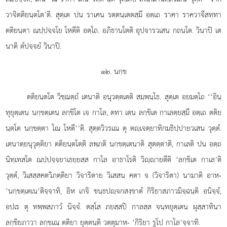
วาจิตติยนฺตโต’ติ. สุตฺเต ปน ราเคน รตฺตนฺเตตสฺมึ อตฺเถ ราคา ราควาจีสทฺทา
ตติยนฺตา ณปฺปจฺจโย โหตีติ อตฺโถ. อภิธานโตติ อุปจารวเสน กถนโต. วินาปิ เต
นาติ ตํปจฺจยํ วินาปิ.
๑๒. นกฺข
ตติยนฺตโต วิชฺฌตฺถํ เตนาติ อนุวตฺตเตติ สมฺพนฺโธ. สุตฺเต อยมตฺโถ ‘‘อินฺ
ทุยุตฺเตน นกฺขตฺเตน ลกฺขิโต เจ กาโล, ตทา เตน
ลกฺขิเต กาเลตฺยสฺมึ อตฺเถ ตติย
นฺตโต นกฺขตฺตา โณ โหตี’’ติ. สุตฺตวิวรเณ ตุ ตฺเจตฺยาทิกมธิปฺปายวเสน วุตฺตํ.
เตนาตฺยนุวุตฺติยา ตติยนฺตโตติ ลพฺภติ นกฺขตฺเตนาติ สุตตฺตาติ, กาเลติ ปน อตฺถ
นิทฺเทสโต ณปฺปจฺจยาเธยฺยสฺส กาโล อาธาโรติ วิฺายตีติ ‘ลกฺขิเต กาเล’ติ
วุตฺตํ, วิเสสฺสคตวิภตฺติยา วิจาริตาย วิเสสน คตา จ (วิจาริตา) นามาติ อาห-
‘นกฺขตฺเตเน’ติจฺจาทิ, อิห เกจิ ขนฺธปฺจกสงฺขาตํ กิริยาสภาวมิจฺฉนฺติ อนิจฺจํ,
อปเร ตุ ทพฺพสภาวํ นิจฺจํ. ตสฺโส ภยสฺสปิ กาลสฺส จนฺทยุตฺเตน ผุสฺสาทินา
ลกฺขิยภาวา ลกฺขเณ ตติยา ยุตฺตนฺติ วตฺตุมาห- ‘กิริยา รูโป กาโล’จฺจาทิ.