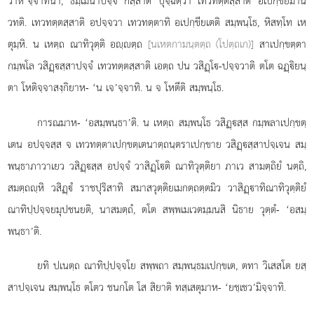
วาหิ’จฺจาทินา, ธมฺเมนาปจฺจํ กสฺสาติ ปุจฺฉิตฺวา เทวทตฺตสฺสาติ อเปกฺขิยมานํ
วทติ. เทวทตฺตสฺสาติ อปจฺจวา เทวทตฺตาทิ อเปกฺขียเตติ สมฺพนฺโธ, หิสทฺโท เห
ตุมฺหิ. น เหตฺถ ณาทิวุตฺติ อฺตฺถ
[นเหตกามนฺตตฺถ (โปตฺถเก)]
สาเปกฺขตฺตา
กมฺพโล วสิฏฺสฺสาปจฺจํ เทวทตฺตสฺสาติ เอตฺถ ปน วสิฏฺโ-ปจฺจวาติ ตโต ฉฏฺิยนฺ
ตา โหติจฺจาสงฺกิยาห- ‘น เจ’จฺจาทิ. น จ โหตีติ สมฺพนฺโธ.
การณมาห- ‘อสมฺพนฺธา’ติ. น เหตฺถ สมฺพนฺโธ วสิฏฺสฺส กมฺพลาเปกฺขตฺ
เตน อปจฺจสฺส จ เทวทตฺตาเปกฺขตฺเตนาตฺถนฺตราเปกฺขาย วสิฏฺสฺสาปจฺเจน สมฺ
พนฺธาภาวาเยว วสิฏฺสฺส อปจฺจํ วาสิฏฺโติ ณาทิวุตฺติยา ภาเว สามตฺถิยํ นตฺถิ,
สมตฺถฺหิ วสิฏฺํ ราชปุริสาทิ สมาสวุตฺติยเมกตฺถตฺตมิว วาสิฏฺาทิณาทิวุตฺติยํ
ณาทิปฺปจฺจยมุปชนยติ, นาสมตฺถํ, ตโต สพฺพเมเวตมฺมนสิ นิธาย วุตฺตํ- ‘อสมฺ
พนฺธา’ติ.
ยทิ
ปเนตฺถ ณาทิปฺปจฺจโย สพฺพถา สมฺพนฺธมเปกฺขเต, ตทา วิเสสโต ยสฺ
สาปจฺเจน สมฺพนฺโธ ตโตว ชนกโต โส สิยาติ ทสฺเสตุมาห- ‘ยชฺเชว’มิจฺจาทิ.