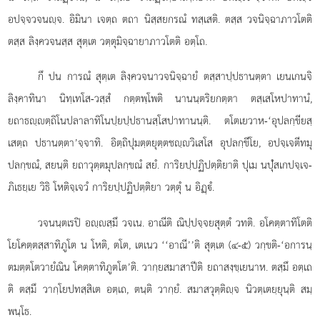
อปจฺจวจนฺจ. อิมินา เจตฺถ ตถา นิสฺสยกรณํ ทสฺเสติ. ตสฺส วจนิจฺฉาภาวโตติ
ตสฺส ลิงฺควจนสฺส สุตฺเต วตฺตุมิจฺฉายาภาวโตติ อตฺโถ.
กึ ปน การณํ สุตฺเต ลิงฺควจนาวจนิจฺฉายํ ตสฺสาปฺปธานตฺตา เยนเกนจิ
ลิงฺคาทินา นิทฺเทโส-วสฺสํ กตฺตพฺโพติ นานนฺตริยกตฺตา ตสฺเสโหปาทานํ,
ยถาธฺตฺถิโนปลาลาทิโนปฺยปฺปธานสฺโสปาทานนฺติ. ตโตเยวาห-‘อุปลกฺขียสฺ
เสตฺถ ปธานตฺตา’จฺจาทิ. อิตฺถิปุมตฺตยุตฺตชฺวิเสโส อุปลกฺขีโย, อปจฺเจตีทมุ
ปลกฺขณํ, สยนฺติ ยถาวุตฺตมุปลกฺขณํ สยํ. การิยปฺปฏิปตฺติยาติ ปุเม นปุํสเกปจฺเจ-
ภิเธยฺเย วิธิ โหติจฺเจวํ การิยปฺปฏิปตฺติยา วตฺตุํ น อิฏฺํ.
วจนนฺตเรปิ อฺสฺมึ วจเน. อาณีติ ณิปฺปจฺจยสุตฺตํ วทติ. อโคตฺตาทิโตติ
โยโคตฺตสฺสาทิภูโต น โหติ, ตโต, เตเนว ‘‘อาณี’’ติ สุตฺเต (๔-๕) วกฺขติ-‘อการนฺ
ตมตฺตโตวายํณิน โคตฺตาทิภูตโต’ติ. วากฺยสมาสาปีติ ยถาสงฺขฺเยนาห. ตสฺมึ อตฺเถ
ติ ตสฺมึ วากฺโยปทสฺสิเต อตฺเถ, ตนฺติ วากฺยํ. สมาสวุตฺติฺจ นิวตฺเตยฺยุนฺติ สมฺ
พนฺโธ.