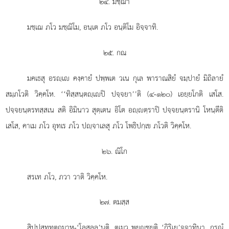
๒๔. มชฺฌา
มชฺเฌ ภโว มชฺฌิโม, อนฺเต ภโว อนฺติโม อิจฺจาทิ.
๒๕. กณ
มคเธสุ อรฺเ คงฺคายํ ปพฺพเต วเน กุเล พาราณสิยํ จมฺปายํ มิถิลายํ
สมฺภโวติ วิคฺคโห. ‘‘ทิสฺสนฺตฺเปิ ปจฺจยา’’ติ (๔-๑๒๐) เอยฺยโกติ เสโส.
ปจฺจยนฺตรทสฺสเน สติ อิมินาว สุตฺเตน อิโต อฺตฺราปิ ปจฺจยนฺตรานิ โหนฺตีติ
เสโส, คาเม ภโว อุทเร ภโว ปฺจาเลสุ ภโว โพธิปกฺเข ภโวติ วิคฺคโห.
๒๖. ณิโก
สรเท ภโว, ภวา วาติ วิคฺคโห.
๒๗. ตมสฺส
สิปฺปสทฺทตฺถมาห-‘โลสลฺล’นฺติ. ตเมว พฺยฺชยติ ‘กิริเย’จฺจาทินา, กรณํ