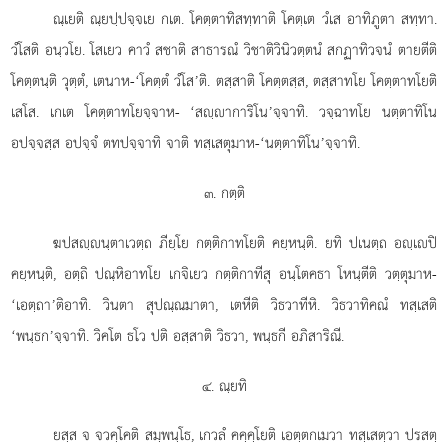
ณฺเยติ ณฺยปฺปจฺจเย กเต. โคตฺตาทิสทฺทาติ โคตฺเต วํเส อาทิภูตา สทฺทา.
วํโสติ อนฺวโย. โสเยว คาวํ สชาติ สาธารณํ วิชาติวินิวตฺตนํ สกฏาทิวจนํ ตายตีติ
โคตฺตนฺติ วุตฺตํ, เตนาห-‘โคตฺตํ วํโส’ติ. ตสฺสาติ โคตฺตสฺส, ตสฺสาทโย โคตฺตาทโยติ
เสโส. เกเต โคตฺตาทโยจฺจาห- ‘สฺาการิโน’จฺจาทิ. วจฺฉาทโย นตฺตาทิโน
อปจฺจสฺส อปจฺจํ ตทปจฺจาทิ จาติ ทสฺเสตุมาห-‘นตฺตาทิโน’จฺจาทิ.
๓. กตฺติ
ฆปสฺนฺตาเวตฺถ ภียฺโย กตฺติกาทโยติ คยฺหนฺติ. ยทิ ปเนตฺถ อฺเปิ
คยฺหนฺติ, อตฺถิ ปณฺหิอาทโย เกจิเยว กตฺติกาทีสุ อนฺโตคธา โหนฺตีติ วตฺตุมาห-
‘เอตฺถา’ติอาทิ. วินตา สุปณฺณมาตา, เตหีติ วิธวาทีหิ. วิธวาทิคณํ ทสฺเสติ
‘พนฺธก’จฺจาทิ. วิคโต ธโว ปติ อสฺสาติ วิธวา, พนฺธกี อภิสาริณี.
๔. ณฺยทิ
ยสฺส
จ จวคฺโคติ สมฺพนฺโธ, เกวลํ คคฺคฺโยติ เอตฺตกเมวา ทสฺเสตฺวา ปรสตฺ