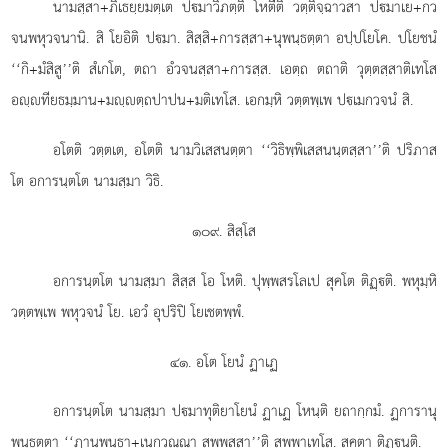
นามสฺสา+ภิเธยฺยมตฺเต ปมาวิภตฺติ โหตีติ วตฺติจฺฉาวสา ปมาเย+กว
จนพหุวจนานิ. สิ โยอิติ ปมา. สิสฺสิ+การสฺสา+นุพนฺธตฺตา อปฺปโยโค. ปโยชนํ
‘‘กิ+มํสิสู’’ติ สํเกโต, ตถา อํวจนสฺสา+การสฺส. เอตฺถ ตถาติ วุตฺตสฺสาติเทโส
อฺทียธมฺมาน+มฺตฺถปาปน+มติเทโส. เอกมฺหิ วตฺตพฺเพ ปเมกวจนํ สิ.
อโตติ วตฺตเต, อโตติ นามวิเสสนตฺตา ‘‘วิธิพฺพิเสสนนฺตสฺสา’’ติ ปริภาส
โต อการนฺตโต นามสฺมา วิธิ.
๑๐๙. สิสฺโส
อการนฺตโต นามสฺมา สิสฺส โอ โหติ. ปุพฺพสรโลเป สุคโต ติฏฺติ. พหุมฺหิ
วตฺตพฺเพ พหุวจนํ โย. เอวํ อุปริปิ โยเชตพฺพํ.
๔๑. อโต โยนํ ฏาเฏ
อการนฺตโต นามสฺมา ปมาทุติยาโยนํ ฏาเฏ โหนฺติ ยถากฺกมํ. ฏการานุ
พนฺธตฺตา ‘‘ฏานุพนฺธา+เนกวณฺณา สพฺพสฺสา’’ติ สพฺพาเทโส. สุคตา ติฏฺนฺติ.