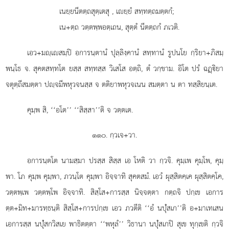
เนยฺยนีตตฺถสุตฺเตสุ
, เยฺยํ สทฺทตฺถมตฺตกํ;
เน+ตฺถ วตฺตพฺพอตฺเถน, สุตฺตํ นีตตฺถกํ ภเวติ.
เอว+มฺเสมฺปิ อการนฺตานํ ปุลฺลิงฺคานํ สทฺทานํ รูปนโย กฺริยา+ภิสมฺ
พนฺโธ จ. สุคตสทฺทโต ยสฺส สทฺทสฺส วิเสโส อตฺถิ, ตํ วกฺขาม. อิโต ปรํ ฉฏฺิยา
จตุตฺถีสมตฺตา ปฺจมีพหุวจนสฺส จ ตติยาพหุวจเนน สมตฺตา น ตา ทสฺสิยนฺเต.
คุมฺพ สิ, ‘‘อโต’’ ‘‘สิสฺสา’’ติ จ วตฺตเต.
๑๑๐. กฺวเจ+วา.
อการนฺตโต นามสฺมา ปรสฺส สิสฺส เอ โหติ วา กฺวจิ. คุมฺเพ คุมฺโพ, คุมฺ
พา. โภ คุมฺพ คุมฺพา, ภวนฺโต คุมฺพา อิจฺจาทิ สุคตสมํ. เอวํ ผุสฺสิตคฺเค ผุสฺสิตคฺโค,
วตฺตพฺเพ วตฺตพฺโพ อิจฺจาทิ. สิสฺโส+การสฺส นิจฺจตฺตา กตฺถจิ ปกฺเข เอการ
ตฺต+มิท+มารทฺธนฺติ สิสฺโส+การปกฺเข เอว ภวตีติ ‘‘อํ นปุํสเก’’ติ อ+มาเทเสน
เอการสฺส นปุํสกวิสเย พาธิตตฺตา ‘‘พหุลํ’’ วิธานา นปุํสเกปิ สุเข ทุกฺเขติ กฺวจิ