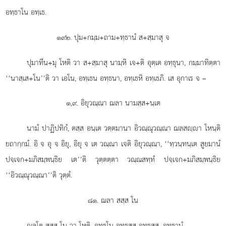
อทฺธาโน อทฺเธ.
๑๙๒. ปุม+กมฺม+ถาม+ทฺธานํ ส+สฺมาสุ จ
ปุมาทีน+มุ โหติ วา ส+สฺมาสุ นามฺหิ เจ+ติ อุตฺเต อทฺธุนา, กมฺมาทิตฺตา
‘‘นาสฺเส+โน’’ติ วา เอโน, อทฺเธน อทฺธนา, อทฺเธหิ อทฺเธภิ. เส อุกาเร จ –
๑,๙. อิยุวณฺณา ฌลา นามสฺส+นฺเต
นามํ ปาฏิปทิกํ, ตสฺส อนฺเต วตฺตมานา อิวณฺณุวณฺณา ฌลสฺา โหนฺติ
ยถากฺกมํ. อิ จ อุ จ อิยุ, อิยุ จ เต วณฺณา เจติ อิยุวณฺณา, ‘‘ทฺวนฺทนฺเต สูยมานํ
ปจฺเจก+มภิสมฺพนฺธิย เต’’ติ วุตฺตตฺตา วณฺณสทฺทํ ปจฺเจก+มภิสมฺพนฺธิย
‘‘อิวณฺณุวณฺณา’’ติ วุตฺตํ.
๘๑. ฌลา สสฺส โน
ฌลโต สสฺส โน วา โหติ. อทฺธุโน อทฺธุสฺส อทฺธสฺส, อทฺธานํ.