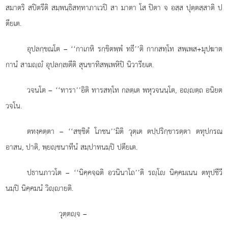
สมาตริ สปิตรีติ สมฺพนฺธิสทฺทาภาเวปิ สา มาตา โส ปิตา จ อสฺส ปุตฺตสฺสาติ ป
ตียเต.
อุปลกฺขณโต – ‘‘กาเกหิ รกฺขิตพฺพํ ทธี’’ติ กากสทฺโท สพฺเพส+มุปฆาต
กานํ สามฺํ อุปลกฺเขตีติ สุนขาทิสพฺเพหิปิ นิวารียเต.
วจนโต – ‘‘ทารา’’อิติ ทารสทฺโท กลตฺเต พหุวจนนฺโต, อฺตฺถ อนิยต
วจโน.
ตทงฺคตฺตา – ‘‘สชฺชิตํ โภชน’’มิติ วุตฺเต ตปฺปริกฺขารตฺตา ตทุปกรณ
อาสน, ปาติ, พฺยฺชนาทีนํ สมฺปาทนมฺปิ ปตียเต.
ปธานภาวโต – ‘‘นิคฺคจฺฉติ อวนินาโถ’’ติ รฺโ นิคฺคมเนน ตทุปชีวี
นมฺปิ นิคฺคมนํ วิฺายติ.
วุตฺตฺจ –