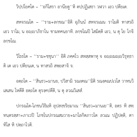
วิปฺปโยคโต – ‘‘อกิโสรา อานียตู’’ติ ตปฺปฏิเสธา วฬวา เอว ปตียเต.
สหจรณโต – ‘‘ราม+ลกฺขณ’’อิติ อุภินฺนํ สหจรเณน ราโมติ ทาสรถิ
เอว ราโม, น อฺาภิธาโน ชามทคนฺยาทิ. ลกฺขโณปิ โสมิตฺติ เอว, น ตุ โย โกจิ
ลกฺขโณ.
วิโรธโต – ‘‘ราม+ชฺชุนา’’ อิติ ภคฺคโว สหสฺสพาหุ จ อฺมฺวิรุทฺธา
ติ เต เอว ปตียนฺเต, น ทาสรถิ สพฺยสาจิ จ.
อตฺถโต – ‘‘สินฺธว+มานย, ปวิสามิ รณงฺคณ’’มิติ รณงฺคณปเวโส วาหนวิ
เสเสน โหตีติ อตฺถโต ตุรงฺคปตีติ, น ตุ ลวณวิเสสํ.
ปกรณโต-โภชนวิธิมฺหิ อุปสงฺขริยมาเน ‘‘สินฺธว+มานเย’’ติ, อตฺร หิ สทฺ
ทนฺตรสฺสา+ภาเวปิ โภชโนปกรณสมวาย+มาโลกิตภาวโต ลวเณ ปฏิปตฺติ, ตา
ทิโส หิ ปตฺถาโวติ.