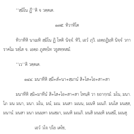
‘‘สฺมิโน ฏี’’ติ จ วตฺตเต.
๑๗๕. ทิวาทิโต
ทิวาทีหิ นาเมหิ สฺมิโน ฏิ โหติ นิจฺจํ. ทิวิ, เอวํ ภุวิ. เอตฺถฏิมฺหิ นิจฺจํ วกา
ราคโม รสฺโส จ. เอตฺถ ภูสทฺโท วธูสทฺทสมํ.
‘‘เว’’ติ วตฺตเต.
๑๔๔. มนาทีหิ สฺมึ+สํ+นา+สฺมานํ สิ+โส+โอ+สา+สา
มนาทีหิ สฺมิ+มาทีนํ สิ+โส+โอ+สา+สา โหนฺติ วา ยถากฺกมํ. มโน, มนา.
โภ มน มนา, มนา. มโน, มนํ, มเน. มนสา มเนน, มเนหิ มเนภิ. มนโส มนสฺส,
มนานํ. มนสา มนา มนมฺหา มนสฺมา, มเนหิ มเนภิ. มนสิ มนมฺหิ มนสฺมึ, มเนสุ.
เอวํ
วโจ ปโย เตโช,