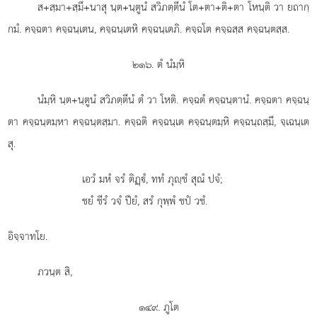
ส+สฺมา+สฺมึ+นาสุ นฺต+นฺตูนํ สวิภตฺตีนํ โต+ตา+ติ+ตา โหนฺติ วา ยถากฺ
กมํ. คจฺฉตา คจฺฉนฺเตน, คจฺฉนฺเตหิ คจฺฉนฺเตภิ. คจฺฉโต คจฺฉสฺส คจฺฉนฺตสฺส.
๒๑๖. ตํ นํมฺหิ
นํมฺหิ นฺต+นฺตูนํ สวิภตฺตีนํ ตํ วา โหติ. คจฺฉตํ คจฺฉนฺตานํ. คจฺฉตา คจฺฉนฺ
ตา คจฺฉนฺตมฺหา คจฺฉนฺตสฺมา. คจฺฉติ คจฺฉนฺเต คจฺฉนฺตมฺหิ คจฺฉนฺถสฺมึ, จฺเฉนฺเต
สุ.
เอวํ มหํ จรํ ติฏฺํ, ททํ ภุฺชํ สุณํ ปจํ;
ชยํ ชีรํ วจํ ปียํ, สรํ กุพฺพํ ชปํ วชํ.
อิจฺจาทโย.
ภวนฺต สิ,
๑๔๙. ภูโต