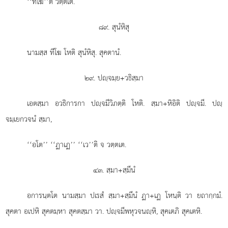
‘‘ทีโฆ’’ติ วตฺตเต.
๘๙. สุนํหิสุ
นามสฺส
ทีโฆ โหติ สุนํหิสุ. สุคตานํ.
๒๙. ปฺจมฺย+วธิสฺมา
เอตสฺมา อวธิการกา ปฺจมีวิภตฺติ โหติ. สฺมา+หิอิติ ปฺจมี. ปฺ
จมฺเยกวจนํ สฺมา,
‘‘อโต’’ ‘‘ฏาเฏ’’ ‘‘เว’’ติ จ วตฺตเต.
๔๓. สฺมา+สฺมึนํ
อการนฺตโต นามสฺมา ปเรสํ สฺมา+สฺมึนํ ฏา+เฏ โหนฺติ วา ยถากฺกมํ.
สุคตา อเปหิ สุคตมฺหา สุคตสฺมา วา. ปฺจมีพหุวจนฺหิ, สุคเตภิ สุคเตหิ.