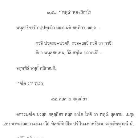
๑,๕๘. ‘‘พหุลํ’’ตฺย+ธิกาโร
พหุลาธิการํ กปฺปทุมมิว มฺนฺติ สทฺทิกา. ตฺจ –
กฺวจิ ปวตฺตฺย+ปวตฺติ, กฺวจ+ฺํ กฺวจิ วา กฺวจิ;
สิยา พหุลสทฺเทน, วิธิ สพฺโพ ยถาคมํติ –
จตุพฺพิธํ พหุลํ สมิกฺขนฺติ.
‘‘อโต วา’’ตฺเวว,
๔๔. สสฺสาย จตุตฺถิยา
อการนฺตโต ปรสฺส จตุตฺถิยา สสฺส อาโย โหติ วา พหุลํ. สุคตาย. เยภุยฺ
เยน ตาทตฺเถเยวา+ย+มาโย ทิสฺสตีติ อิโต ปรํ โน+ทาหรียเต. จตุตฺถีพหุวจนํ นํ,