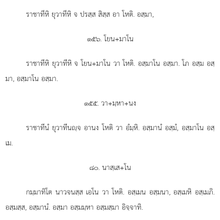
ราชาทีหิ
ยุวาทีหิ จ ปรสฺส สิสฺส อา โหติ. อสฺมา,
๑๕๖. โยน+มาโน
ราชาทีหิ ยุวาทีหิ จ โยน+มาโน วา โหติ. อสฺมาโน อสฺมา. โภ อสฺม อสฺ
มา, อสฺมาโน อสฺมา.
๑๕๕. วา+มฺหา+นง
ราชาทีนํ ยุวาทีนฺจ อานง โหติ วา อํมฺหิ. อสฺมานํ อสฺมํ, อสฺมาโน อสฺ
เม.
๘๐. นาสฺเส+โน
กมฺมาทิโต นาวจนสฺส เอโน วา โหติ. อสฺเมน อสฺมนา, อสฺเมหิ อสฺเมภิ.
อสฺมสฺส, อสฺมานํ. อสฺมา อสฺมมฺหา อสฺมสฺมา อิจฺจาทิ.