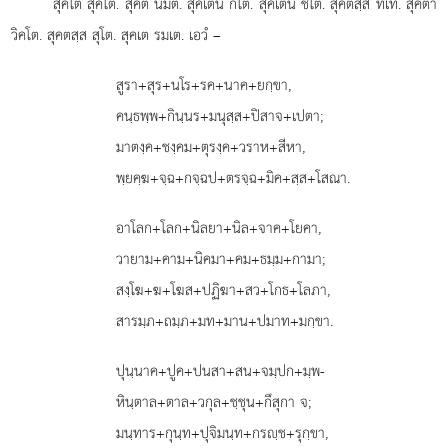
สุคโต สุคโต. สุคตํ นมติ. สุคเตน กโต. สุคเตน ชิโต. สุคตสฺส ทเท. สุคตา
วิคโต. สุคตสฺส สุโต. สุคเต รมเต. เอวํ –
สูรา+สุร+นโร+รค+นาค+ยกฺขา,
คนฺธพฺพ+กินฺนร+มนุสฺส+ปิสาจ+เปตา;
มาตงฺค+ชงฺคม+ตุรงฺค+วราห+สีหา,
พฺยคฺฆ+จฺฉ+กจฺฉป+ตรจฺฉ+มิค+สฺส+โสณา.
อาโลก+โลก+นิลยา+นิล+จาค+โยคา,
วายาม+คาม+นิคมา+คม+ธมฺม+กามา;
สงฺโฆ+ฆ+โฆส+ปฏิฆา+สว+โกธ+โลภา,
สารมฺภ+ถมฺภ+มท+มาน+ปมาท+มกฺขา.
ปุนฺนาค+ปูค+ปนสา+สน+จมฺปก+มฺพ-
หินฺตาล+ตาล+วกุล+ชฺชุน+กึสุกา จ;
มนฺทาร+กุนฺท+ปุจิมนฺท+กรฺช+รุกฺขา,