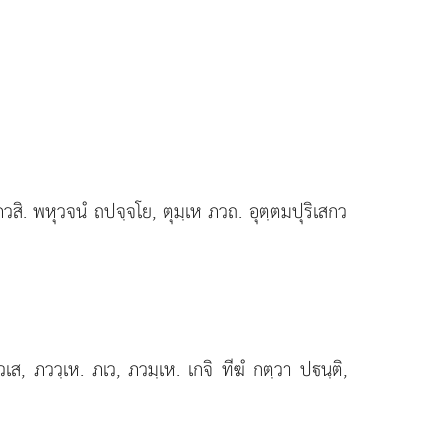
ํ ภวสิ. พหุวจนํ ถปจฺจโย, ตุมฺเห ภวถ. อุตฺตมปุริเสกว
เส, ภววฺเห. ภเว, ภวมฺเห. เกจิ ทีฆํ กตฺวา ปนฺติ,