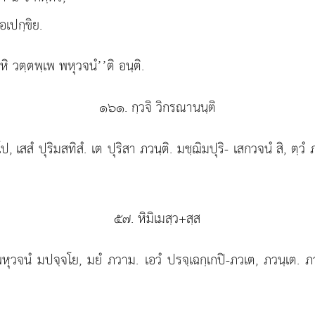
อเปกฺขิย.
ฺหิ วตฺตพฺเพ พหุวจนํ’’ติ อนฺติ.
๑๖๑. กฺวจิ วิกรณานนฺติ
, เสสํ ปุริมสทิสํ. เต ปุริสา ภวนฺติ. มชฺฌิมปุริ- เสกวจนํ
สิ, ตฺว
๕๗. หิมิเมสฺว+สฺส
พหุวจนํ มปจฺจโย, มยํ ภวาม. เอวํ ปรจฺเฉกฺเกปิ-ภวเต, ภวนฺเต. ภว