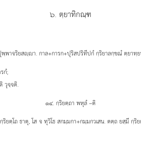
๖. ตฺยาทิกณฺฑ
ส ปุพฺพาจริยสฺา. กาล+การก+ปุริสปริทีปกํ กฺริยาลกฺขณํ ตฺยาทฺยนฺ
ารกํ;
ิ วุจฺจติ.
๑๔. กฺริยตฺถา พหุลํ –ติ
กฺริยตฺโถ ธาตุ, โส จ ทุวิโธ สกมฺมกา+กมฺมกวเสน. ตตฺถ ยสฺมึ กฺริย