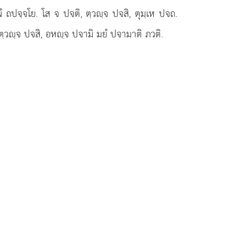
จนํ ถปจฺจโย. โส
จ ปจติ, ตฺวฺจ ปจสิ, ตุมฺเห ปจถ.
ิ, ตฺวฺจ ปจสิ, อหฺจ ปจามิ มยํ ปจามาติ ภวติ.