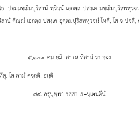
โธ. ปมมชฺฌิมปุริสานํ ทฺวินฺนํ เอกตฺถ ปสงฺเค มชฺฌิมปุริสพหุว
ุริสานํ ติณฺณํ เอกตฺถ ปสงฺเค อุตฺตมปุริสพหุวจนํ โหติ, โส จ ปจต
๕,๑๗๓. คม ยมิ+สา+ส ทิสานํ วา จฺฉง
สุ. โส คามํ คจฺฉติ. อนฺติ –
๗๔. ครุปุพฺพา รสฺสา เร+นฺเตนฺตีนํ