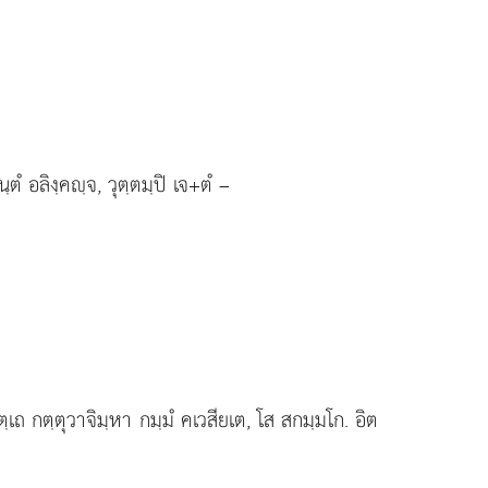
ตํ อลิงฺคฺจ, วุตฺตมฺปิ เจ+ตํ –
ตฺเถ กตฺตุวาจิมฺหา กมฺมํ คเวสียเต, โส สกมฺมโก. อิต