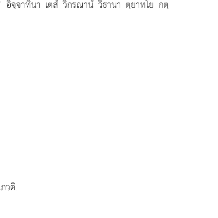
’ อิจฺจาทินา เตสํ วิกรณานํ วิธานา ตฺยาทโย กตฺ
 ภวติ.