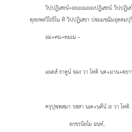
วิปฺปฏิเสธนํ=อฺมฺปฏิเสธนํ วิปฺปฏิเส
ตุลฺยพลวิโรธิโน หิ วิปฺปฏิเสธา ปมมชฺฌิมอุตฺตมป
อม+คม=คมเน –
เอเตสํ ธาตูนํ จฺฉง วา โหติ นฺต+มาน+ตฺยาที
ครุปุพฺพสฺมา รสฺสา นฺเต+นฺตีนํ เร วา โหติ.
อกฺขรนิยโม ฉนฺทํ,