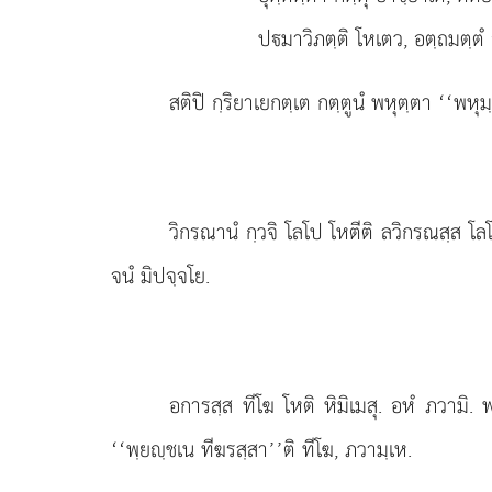
ปมาวิภตฺติ โหเตว, อตฺถมตฺตํ 
สติปิ กฺริยาเยกตฺเต กตฺตูนํ พหุตฺตา ‘‘พหุม
วิกรณานํ กฺวจิ โลโป โหตีติ ลวิกรณสฺส โลโป
จนํ มิปจฺจโย.
อการสฺส ทีโฆ โหติ หิมิเมสุ. อหํ ภวามิ. 
‘‘พฺยฺชเน ทีฆรสฺสา’’ติ ทีโฆ, ภวามฺเห.