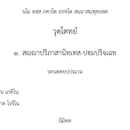
นโม ตสฺส ภควโต อรหโต สมฺมาสมฺพุทฺธสฺส
วุตฺโตทยํ
๑. สฺาปริภาสานิทฺเทส-ปมปริจฺเฉท
รตนตฺตยปฺปณาม
น เภทิโน;
ทาต โรจิโน.
นิมิตฺต