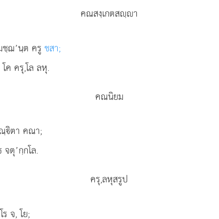
คณสงฺเกตสฺา
มชฺฌ’นฺต ครู
ชสา;
โค ครุ,โล ลหุ.
คณนิยม
สณฺิตา คณา;
 จตุ’กฺกโล.
ครุ,ลหุสรูป
โร จ, โย;