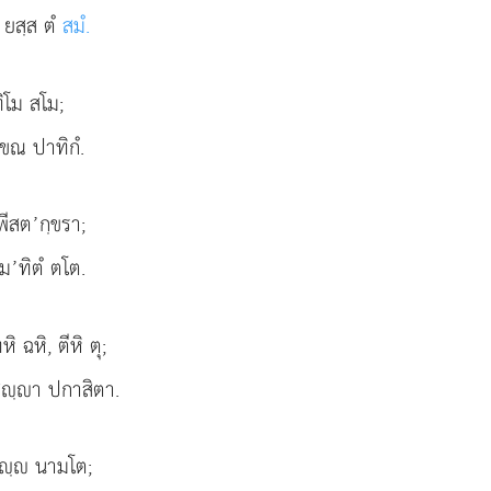
ยสฺส ตํ
สมํ.
ทิโม สโม;
ฺขณ ปาทิกํ.
ีสต’กฺขรา;
ม’ทิตํ ตโต.
ิ ฉหิ, ตีหิ ตุ;
 สฺา ปกาสิตา.
มฺ นามโต;