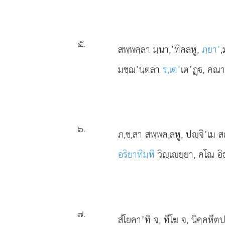
๕
.
สพฺพคฺลา มฺนา,’ทิคลหู,
ภฺยา’
,
มชฺฌ’นฺตลา
ร,เต’
เต’ฏฺ, คณา 
๖
.
ภ,ช,สา
สพฺพค,ลหู, ปฺจิ’เม 
อริยาทิมฺหิ
วิฺเยฺยา, คโณ อิธ
๗
.
สํโยคา’ทิ จ, ทีโฆ จ, นิคฺคหีตป