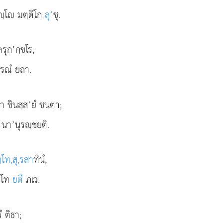
ฺโ มตฺติโก
ลุ’
ชุ.
รุก’กฺขโร;
หรณํ ยถา.
า ชินสฺส’ยํ ชนตา;
ํ นา’นุรฺชยติ.
ฺโท,สุ,รสา
ทินํ;
เฉโท
ยตี
ภเว.
 ติธา;