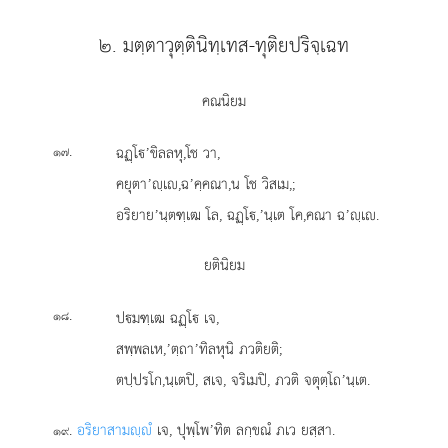
๒. มตฺตาวุตฺตินิทฺเทส-ทุติยปริจฺเฉท
คณนิยม
.
ฉฏฺโ’ขิลลหุ,โช
วา,
๑๗
คยุตา’ฺเ,ฉ’คฺคณา,น โช วิสเม,;
อริยาย’นฺตฑฺเฒ โล, ฉฏฺโ,’นฺเต โค,คณา ฉ’ฺเ.
ยตินิยม
.
ปมฑฺเฒ ฉฏฺโ เจ,
๑๘
สพฺพลเห,’ตฺถา’ทิลหุนิ ภวติยติ;
ตปฺปรโก,นฺเตปิ, สเจ, จริเมปิ, ภวติ จตุตฺโถ’นฺเต.
.
อริยาสามฺํ
เจ, ปุพฺโพ’ทิต ลกฺขณํ ภเว ยสฺสา.
๑๙