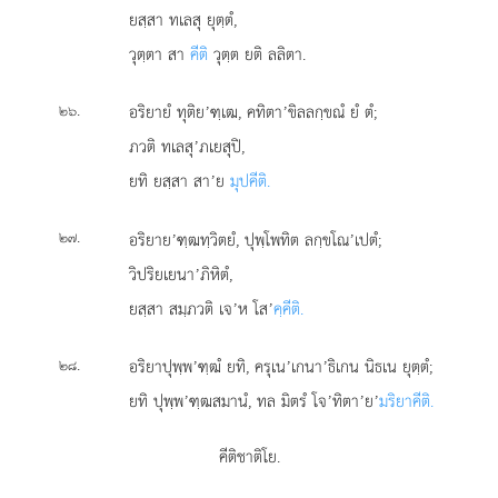
ยสฺสา ทเลสุ ยุตฺตํ,
วุตฺตา สา
คีติ
วุตฺต ยติ ลลิตา.
.
อริยายํ ทุติย’ฑฺเฒ, คทิตา’ขิลลกฺขณํ ยํ ตํ;
๒๖
ภวติ ทเลสุ’ภเยสุปิ,
ยทิ ยสฺสา สา’ย
มุปคีติ.
.
อริยาย’ฑฺฒทฺวิตยํ, ปุพฺโพทิต ลกฺขโณ’เปตํ;
๒๗
วิปริยเยนา’ภิหิตํ,
ยสฺสา สมฺภวติ เจ’ห โส’
คฺคีติ.
.
อริยาปุพฺพ’ฑฺฒํ
ยทิ, ครุเน’เกนา’ธิเกน นิธเน ยุตฺตํ;
๒๘
ยทิ ปุพฺพ’ฑฺฒสมานํ, ทล มิตรํ โจ’ทิตา’ย’
มริยาคีติ.
คีติชาติโย.