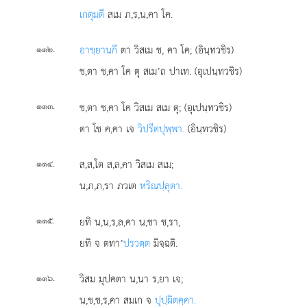
เกตุมตี
สเม ภ,ร,น,คา โค.
.
อาขฺยานกี
ตา วิสเม ช, คา โค; (อินฺทวชิร)
๑๑๒
ช,ตา ช,คา โค ตุ สเม’ถ ปาเท. (อุเปนฺทวชิร)
.
ช,ตา ช,คา โค วิสเม สเม ตุ; (อุเปนฺทวชิร)
๑๑๓
ตา โช ค,คา เจ
วิปรีตปุพฺพา.
(อินฺทวชิร)
.
ส,ส,โต ส,ล,คา วิสเม สเม;
๑๑๔
น,ภ,ภ,รา ภวเต
หริณปฺลุตา.
.
ยทิ น,น,ร,ล,คา น,ชา ช,รา,
๑๑๕
ยทิ จ ตทา’
ปรวตฺต
มิจฺฉติ.
.
วิสม
มุปคตา น,นา ร,ยา เจ;
๑๑๖
น,ช,ช,ร,คา สมเก จ
ปุปฺผิตคฺคา.