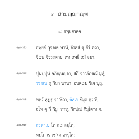
๓. สามฺกณฺฑ
๔. อพฺยยวคฺค
.
อพฺยยํ วุจฺจเต ทานิ, จิรสฺสํ ตุ จิรํ ตถา;
๑๑๓๖
จิเรน จิรรตฺตาย, สห สทฺธึ สมํ อมา.
.
ปุนปฺปุนํ
อภิณฺหฺจา, สกึ จา’ภิกฺขณํ มุหุํ;
๑๑๓๗
วชฺชเน
ตุ วินา นานา, อนฺตเรน ริเต ปุถุ.
.
พลวํ สุฏฺุ จา’ตีวา,
ติสเย
กิมุต สฺว’ติ;
๑๑๓๘
อโห ตุ กึ กิมู’ ทาหุ, วิกปฺเป กิมุโต’ท จ.
.
อวฺหาเน
โภ อเร อมฺโภ,
๑๑๓๙
หมฺโภ เร เช’งฺค อาวุโส;