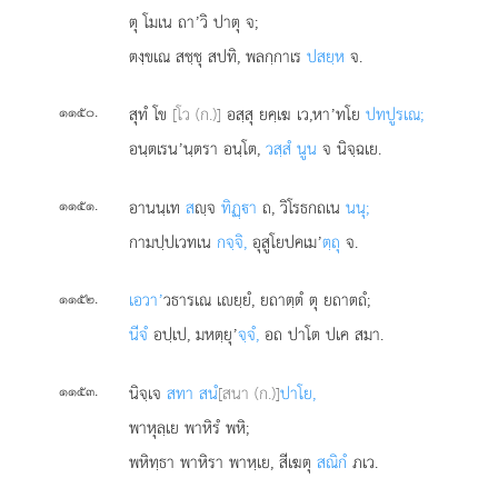
ตุ โมเน ถา’วิ ปาตุ จ;
ตงฺขเณ สชฺชุ สปทิ, พลกฺกาเร
ปสยฺห
จ.
.
สุทํ โข
[โว (ก.)]
อสฺสุ ยคฺเฆ เว,หา’ทโย
ปทปูรเณ;
๑๑๕๐
อนฺตเรน’นฺตรา อนฺโต,
วสฺสํ นูน
จ นิจฺฉเย.
.
อานนฺเท
ส
ฺจ
ทิฏฺา
ถ, วิโรธกถเน
นนุ;
๑๑๕๑
กามปฺปเวทเน
กจฺจิ,
อุสูโยปคเม’
ตฺถุ
จ.
.
เอวา’
วธารเณ เยฺยํ, ยถาตฺตํ ตุ ยถาตถํ;
๑๑๕๒
นีจํ
อปฺเป, มหตฺยุ’
จฺจํ,
อถ ปาโต ปเค สมา.
.
นิจฺเจ
สทา สนํ
[สนา (ก.)]
ปาโย,
๑๑๕๓
พาหุลฺเย พาหิรํ พหิ;
พหิทฺธา พาหิรา พาหฺเย, สีเฆตุ
สณิกํ
ภเว.