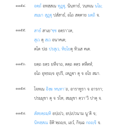
.
อตฺถํ
อทสฺสเน
ทุฏฺุ,
นินฺทายํ, วนฺทเน
นโม;
๑๑๕๔
สมฺมา สุฏฺุ
ปสํสายํ, อโถ สตฺตาย
มตฺถิ
จ.
.
สายํ
สาเย’
ชฺช
อตฺรา’เห,
๑๑๕๕
สุเว
ตุ
สฺเว
อนาคเต;
ตโต ปเร
ปรสุเว, หิยฺโย
ตุ ทิวเส คเต.
.
ยตฺถ ยตฺร ยหึจาถ, ตตฺถ ตตฺร ตหึตหํ;
๑๑๕๖
อโถ อุทฺธฺจ อุปริ, เหฏฺา ตุ จ อโธ สมา.
.
โจทเน
อิงฺฆ หนฺทา’
ถ, อาราทูรา จ อารกา;
๑๑๕๗
ปรมฺมุขา ตุ จ รโห, สมฺมุขา ตฺวา’วิ ปาตุ จ.
.
สํสยตฺถมฺหิ
อปฺเปว, อปฺเปวนาม นู’ติ จ;
๑๑๕๘
นิทสฺสเน
อิติ’ตฺถฺจ, เอวํ, กิจฺเฉ
กถฺจิ
จ.