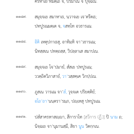
ครหาเย’ทมตฺเถ จ, ปริมาเน จ ปุจฺฉเน.
.
สมุจฺจเย สมาหาเร, นฺวาจเย เจ’ตรีตเร;
๑๑๘๗
ปทปูรณมตฺเต จ,
จ
สทฺโท อวธารเณ.
.
อิติ
เหตุปกาเรสุ, อาทิมฺหิ จา’วธารเณ;
๑๑๘๘
นิทสฺสเน ปทตฺถสฺส, วิปลฺลาเส สมาปเน.
.
สมุจฺจเย โจ’ปมายํ, สํสเย ปทปูรเณ;
๑๑๘๙
ววตฺถิตวิภาสายํ,
วา’
วสฺสคฺเค วิกปฺปเน.
.
ภูสเน วารเณ จา’
ลํ,
วุจฺจเต ปริยตฺติยํ;
๑๑๙๐
อโถ’ถา’
นนฺตรา’รมฺภ, ปฺเหสุ ปทปูรเณ.
.
ปสํสาครหาสฺา, สีการาโท
[สฺวีการ (ฏี.)]
ปิ
นาม
ถ;
๑๑๙๑
นิจฺฉเย จา’นุมานสฺมึ, สิยา
นูน
วิตกฺกเน.