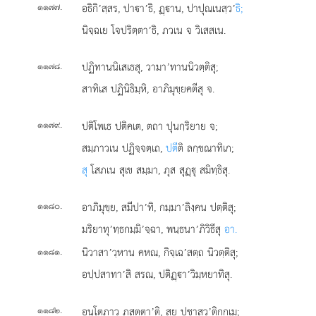
.
อธิกิ’สฺสร, ปาา’ธิ, ฏฺาน, ปาปุณเนสฺว’
ธิ;
๑๑๗๗
นิจฺฉเย โจปริตฺตา’ธิ, ภวเน จ วิเสสเน.
.
ปฏิทานนิเสเธสุ, วามา’ทานนิวตฺติสุ;
๑๑๗๘
สาทิเส ปฏินิธิมฺหิ, อาภิมุขฺยคตีสุ จ.
.
ปติโพเธ ปติคเต, ตถา ปุนกฺริยาย จ;
๑๑๗๙
สมฺภาวเน ปฏิจฺจตฺเถ,
ปตี
ติ ลกฺขณาทิเก;
สุ
โสภเน สุเข สมฺมา, ภุส สุฏฺุ สมิทฺธิสุ.
.
อาภิมุขฺย, สมีปา’ทิ, กมฺมา’ลิงฺคน ปตฺติสุ;
๑๑๘๐
มริยาทุ’ทฺธกมฺมิ’จฺฉา, พนฺธนา’ภิวิธีสุ
อา.
.
นิวาสา’วฺหาน คหณ, กิจฺเฉ’สตฺถ นิวตฺติสุ;
๑๑๘๑
อปฺปสาทา’สิ สรณ, ปติฏฺา’วิมฺหยาทิสุ.
.
อนฺโตภาว ภุสตฺตา’ติ, สย ปูชาสฺว’ติกฺกเม;
๑๑๘๒