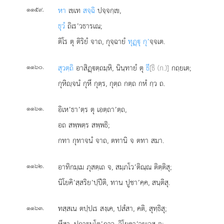
.
หา
เขเท
สจฺฉิ
ปจฺจกฺเข,
๑๑๕๙
ธุวํ
ถิเร’วธารเณ;
ติโร ตุ ติริยํ จาถ, กุจฺฉายํ
ทุฏฺุ กุ’
จฺจเต.
.
สุวตฺถิ
อาสิฏฺตฺถมฺหิ, นินฺทายํ ตุ
ธี
[ธิ (ก.)]
กถฺยเต;
๑๑๖๐
กุหิฺจนํ กุหึ กุตฺร, กุตฺถ กตฺถ กหํ กฺว ถ.
.
อิเห’ธา’ตฺร
ตุ เอตฺถา’ตฺถ,
๑๑๖๑
อถ สพฺพตฺร สพฺพธิ;
กทา กุทาจนํ จาถ, ตทานิ จ ตทา สมา.
.
อาทิกมฺเม ภุสตฺเถ จ, สมฺภโว’ติณฺณ ติตฺติสุ;
๑๑๖๒
นิโยคิ’สฺสริย’ปฺปีติ, ทาน ปูชา’คฺค, สนฺติสุ.
.
ทสฺสเน ตปฺปเร สงฺเค, ปสํสา, คติ, สุทฺธิสุ;
๑๑๖๓
หึสา, ปการนฺโต’ภาว, วิโยคา’วยเวสุ จ;