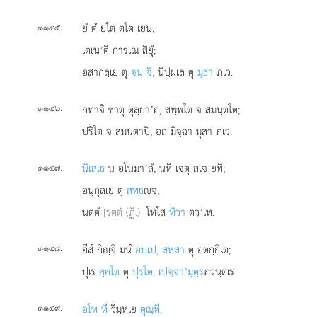
.
ยํ ตํ ยโต ตโต เยน,
๑๑๔๕
เตเน’ติ การเณ สิยุํ;
อสากลฺเย ตุ
จน จิ,
นิปฺผเล ตุ
มุธา
ภเว.
.
กทาจิ ชาตุ ตุลฺยา’ถ, สพฺพโต จ สมนฺตโต;
๑๑๔๖
ปริโต จ สมนฺตาปิ, อถ มิจฺฉา มุสา ภเว.
.
นิเสเธ
น อโนมา’ลํ, นหิ เจตุ สเจ ยทิ;
๑๑๔๗
อนุกุลฺเย ตุ
สทฺธ
ฺจ,
นตฺตํ
[รตฺตํ (ฏี.)]
โทโส
ทิวา
ตฺว’เห.
.
อีสํ กิฺจิ มนํ
อปฺเป, สหสา
ตุ อตกฺกิเต;
๑๑๔๘
ปุเร
คฺคโต
ตุ
ปุรโต, เปจฺจา’มุตฺร
ภวนฺตเร.
.
อโห
หี
วิมฺหเย
ตุณฺหี,
๑๑๔๙