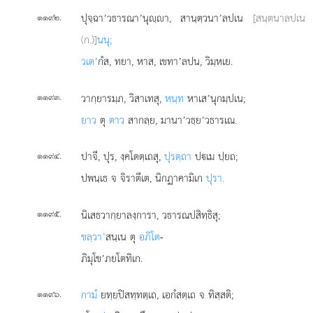
.
ปุจฺฉา’วธารณา’นุฺา, สานฺตฺวนา’ลปเน
[สนฺตนาลปเน
๑๑๙๒
(ก.)]
นนุ;
วเต’
กํส, ทยา, หาส, เขทา’ลปน, วิมฺหเย.
.
วากฺยารมฺภ, วิสาเทสุ,
หนฺท
หาเส’นุกมฺปเน;
๑๑๙๓
ยาว
ตุ
ตาว
สากลฺย, มานา’วธฺย’วธารเณ.
.
ปาจี, ปุร, งฺคโตตฺเถสุ,
ปุรตฺถา
ปเม ปฺยถ;
๑๑๙๔
ปพนฺเธ จ จิราตีเต, นิกฏาคามิเก
ปุรา.
.
นิเสธวากฺยาลงฺการา, วธารณปสิทฺธิสุ;
๑๑๙๕
ขลฺวา’
สนฺเน ตุ
อภิโต
-
ภิมุโข’ภยโตทิเก.
.
กามํ
ยทฺยปิสทฺทตฺเถ, เอกํสตฺเถ จ ทิสฺสติ;
๑๑๙๖