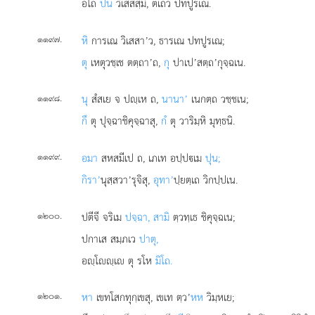
อโถ
ปน
วิเสสสฺมึ, ตเถว ปทปูรเณ.
.
หิ
การเณ วิเสสา’ว, ธารเณ ปทปูรเณ;
๑๑๙๗
ตุ
เหตุวชฺเช ตตฺถา’ถ,
กุ
ปาเป’สตฺถ’กุจฺฉเน.
.
นุ
สํสเย จ ปฺเห ถ,
นานา’
เนกตฺถ วชฺชเน;
๑๑๙๘
กึ
ตุ ปุจฺฉาชิคุจฺฉาสุ,
กํ
ตุ วาริมฺหิ มุทฺธนิ.
.
อมา
สหสมีเป ถ, เภเท อปฺปเม
ปุน;
๑๑๙๙
กิรา’
นุสฺสวา’รุจิสุ,
อุทา’
ปฺยตฺเถ วิกปฺปเน.
.
ปตีจี จริเม
ปจฺฉา, สามิ
ตฺวทฺเธ ชิคุจฺฉเน;
๑๒๐๐
ปกาเส สมฺภเว
ปาตุ,
อฺโฺเ ตุ รโห
มิโถ.
.
หา
เขทโสกทุกฺเขสุ, เขเท ตฺว’
หห
วิมฺหเย;
๑๒๐๑