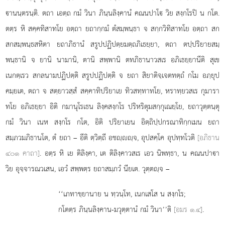
านนฺตรนฺติ. ตถา เอตฺถ กมํ วินา ภินฺนลิงฺคานํ คณนปาโ วิย สงฺกโรปิ น กโต.
ตตฺร หิ สคฺคทิสาทโย อตฺถา ยถากฺกมํ ตํสมฺพนฺธา จ สกฺกวิทิสาทโย อตฺถา สก
สกสมฺพนฺธสหิตา ยถาภิธานํ สรูปปฏิปตฺยมตฺถภิเธยฺยา, ตถา ตปฺปริยายสมฺ
พนฺธานิ จ ยานิ นามานิ, ตานิ สพฺพานิ ตทภิธานาวสเร อภิเธยฺยานีติ สุเข
เนกตฺเรว สกลนามปฏิปตฺติ สรูปปฏิปตฺติ จ ยถา สิยาติจฺเจตทตฺถํ กโม อภฺยุป
คมฺยเต, ตถา จ สตฺยาวสฺสํ สคฺคาทิปริยาเย ทิวสทฺทาทโย, หราทฺยวสเร กุมารา
ทโย อภิเธยฺยา อิติ กมานุโรเธน ลิงฺคสงฺกโร ปริหริตุมสกฺกุเณยฺโย, ยถาวุตฺตนฺตุ
กมํ วินา เนห สงฺกโร กโต, อิติ ปริยาเยน อิตฺถิปฺปกรณาทิกฺกเมน ยถา
สมฺภวมภิธานโต, ตํ ยถา – อีติ ตฺวิตฺถี อชฺฺจ, อุปสคฺโค อุปทฺทโวติ
[อภิธาน
๔๐๑ คาถา]
. อตฺร หิ เย ติลิงฺคา, เต ติลิงฺคาวสเร เอว นิพทฺธา, น คณนปาา
วิย อุจฺจารณวเสน, เอวํ สพฺพตฺร ยถาสมฺภวํ นียเต. วุตฺตฺจ –
‘‘เภทาขฺยานาย
น ทฺวนฺโท, เนกเสโส น สงฺกโร;
กโตตฺร ภินฺนลิงฺคาน-มวุตฺตานํ กมํ วินา’’ติ
[อมร ๑.๔]
.