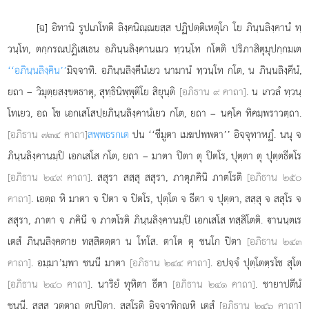
[ฉ] อิทานิ รูปเภโทติ ลิงฺคนิณฺณยสฺส ปฏิปตฺติเหตุโก โย ภินฺนลิงฺคานํ ทฺ
วนฺโท, ตกฺกรณปฏิเสเธน อภินฺนลิงฺคานเมว ทฺวนฺโท กโตติ ปริภาสิตุมุปกฺกมเต
‘‘อภินฺนลิงฺคิน’’
มิจฺจาทิ. อภินฺนลิงฺคีนํเยว นามานํ ทฺวนฺโท กโต, น ภินฺนลิงฺคีนํ,
ยถา – วิมุตฺยสงฺขตธาตุ, สุทฺธินิพฺพุติโย สิยุนฺติ
[อภิธาน ๙ คาถา]
. น เกวลํ ทฺวนฺ
โทเยว, อถ โข เอกเสโสปฺยภินฺนลิงฺคานํเยว กโต, ยถา – นคฺโค ทิคมฺพราวตฺถา.
[อภิธาน ๗๓๔ คาถา]
สพฺพธรกเต
ปน ‘‘ชีมูตา เมฆปพฺพตา’’ อิจฺจุทาหฏํ. นนุ จ
ภินฺนลิงฺคานมฺปิ เอกเสโส กโต, ยถา
– มาตา ปิตา ตุ ปิตโร, ปุตฺตา ตุ ปุตฺตธีตโร
[อภิธาน ๒๔๙ คาถา]
. สสุรา สสฺสุ สสุรา, ภาตุภคินิ ภาตโรติ
[อภิธาน ๒๕๐
คาถา]
. เอตฺถ หิ มาตา จ ปิตา จ ปิตโร, ปุตฺโต จ ธีตา จ ปุตฺตา, สสฺสุ จ สสุโร จ
สสุรา, ภาตา จ ภคินี จ ภาตโรติ ภินฺนลิงฺคานมฺปิ เอกเสโส ทสฺสิโตติ. านนฺตเร
เตสํ ภินฺนลิงฺคตาย ทสฺสิตตฺตา น โทโส. ตาโต ตุ ชนโก ปิตา
[อภิธาน ๒๔๓
คาถา]
. อมฺมา’มฺพา ชนนี มาตา
[อภิธาน ๒๔๔ คาถา]
. อปจฺจํ ปุตฺโตตฺรโช สุโต
[อภิธาน ๒๔๐ คาถา]
. นาริยํ ทุหิตา ธีตา
[อภิธาน ๒๔๑ คาถา]
. ชายาปตีนํ
ชนนี, สสฺสุ วุตฺตาถ ตปฺปิตา. สสุโรติ อิจฺจาทิกฺหิ เตสํ
[อภิธาน ๒๔๖ คาถา]