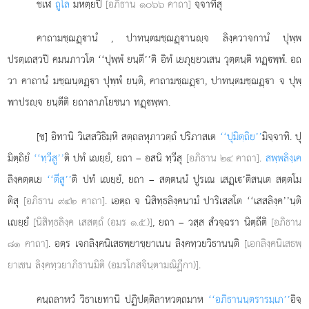
ชเฬ
ถูโล
มหตฺยปิ
[อภิธาน ๑๐๖๖ คาถา]
จฺจาทีสุ
คาถามชฺฌฏฺานํ
, ปาทนฺตมชฺฌฏฺานฺจ ลิงฺควาจกานํ ปุพฺพ
ปรตฺเถสฺวปิ คมนภาวโต ‘‘ปุพฺพํ ยนฺตี’’ติ อิทํ เยภุยฺยวเสน วุตฺตนฺติ ทฏฺพฺพํ. อถ
วา คาถานํ มชฺฌนฺตฏฺา ปุพฺพํ ยนฺติ, คาถามชฺฌฏฺา, ปาทนฺตมชฺฌฏฺา จ ปุพฺ
พาปรฺจ ยนฺตีติ ยถาลาภโยชนา ทฏฺพฺพา.
[ช] อิทานิ วิเสสวิธิมฺหิ สตฺถลหุภาวตฺถํ ปริภาสเต
‘‘ปุมิตฺถิย’’
มิจฺจาทิ. ปุ
มิตฺถิยํ
‘‘ทฺวีสู’’
ติ ปทํ เยฺยํ, ยถา – อสนิ ทฺวีสุ
[อภิธาน ๒๔ คาถา]
.
สพฺพลิงฺเค
ลิงฺคตฺตเย
‘‘ตีสู’’
ติ ปทํ เยฺยํ, ยถา – สตฺตนฺนํ ปูรเณ เสฏฺเ’ติสนฺเต สตฺตโม
ติสุ
[อภิธาน ๙๔๒ คาถา]
. เอตฺถ จ นิสิทฺธลิงฺคนามํ ปาริเสสโต ‘‘เสสลิงฺค’’นฺติ
เยฺยํ
[นิสิทฺธลิงฺค เสสตฺถํ (อมร ๑.๕.)]
, ยถา – วสฺส สํวจฺฉรา นิตฺถีติ
[อภิธาน
๘๑ คาถา]
. อตฺร เจกลิงฺคนิเสธพฺยาขฺยาเนน ลิงฺคทฺวยวิธานนฺติ
[เอกลิงฺคนิเสธพฺ
ยาเชน ลิงฺคทฺวยาภิธานมิติ (อมรโกสจินฺตามณิฏีกา)]
.
คนฺถลาหวํ วิธาเยทานิ ปฏิปตฺติลาหวตฺถมาห
‘‘อภิธานนฺตรารมฺเภ’’
อิจฺ