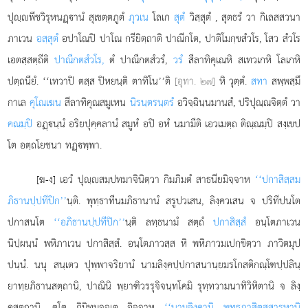
ปุฺพีชวิรุหนฏฺานํ สุเขตฺตภูตํ
ภุวเน
โลเก
สุตํ
วิสฺสุตํ
, สุตธรํ วา กิเลสสวนา
ภาเวน
อสฺสุตํ
อปาโณปิ ปาโณ กรียิตฺถาติ ปาณีกโต, ปาติโมกฺขสํวโร, โสว สํวโร
เอตสฺสตฺถีติ
ปาณีกตสํวโร,
ตํ ปาณีกตสํวรํ,
วรํ
สีลาทิคุเณหิ สเทวเกหิ โลเกหิ
ปตฺถนียํ. ‘‘เทวาปิ ตสฺส ปิหยนฺติ ตาทิโน’’ติ
[อุทา. ๒๗]
หิ วุตฺตํ.
สทา
สพฺพสฺมึ
กาเล
คุโณเฆน
สีลาทิคุณสมูเหน
นิรนฺตรนฺตรํ
อวิจฺฉินฺนมานสํ, ปริปุณฺณจิตฺตํ วา
คณมฺปิ
อฏฺนฺนํ อริยปุคฺคลานํ สมูหํ อปิ อหํ นมามีติ เอวเมตฺถ ติณฺณมฺปิ สงฺเขป
โต อตฺถโยชนา ทฏฺพฺพา.
[ฆ-ง] เอวํ ปุฺสมฺปทมาจินิตฺวา กิมภิมตํ สาธนียมิจฺจาห
‘‘ปกาสิสฺสม
ภิธานปฺปทีปิก’’
นฺติ. พุทฺธาทีนมภิธานานํ สรูปวเสน, ลิงฺควเสน จ ปริทีปนโต
ปกาสนโต
‘‘อภิธานปฺปทีปิก’’
นฺติ ลทฺธนามํ สตฺถํ
ปกาสิสฺสํ
อนฺโตภาเวน
นิปฺผนฺนํ พหิภาเวน ปกาสิสฺสํ. อนฺโตภาวสฺส หิ พหิภาวมเปกฺขิตฺวา ภาวิตมุป
ปนฺนํ. นนุ สนฺเตว ปุพฺพาจริยานํ นามลิงฺคปฺปกาสนานฺยมรโกสติกณฺโฑปฺปลินฺ
ยาทฺยภิธานสตฺถานิ, ปาณินิ พฺยาฑิวรรุจิจนฺทโคมิ รุทฺทวามนาทิวิหิตานิ จ ลิงฺ
คสตฺถานิ, ตโต กิมิทมุจฺจเต อิจฺจาห
‘‘นามลิงฺคานิ พุทฺธภาสิตสฺสารหานิ