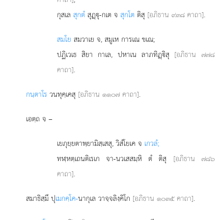
กุสเล
สุกตํ
สุฏฺุ-กเต จ
สุกโต
ติสุ
[อภิธาน ๙๓๘ คาถา]
.
สมโย
สมวาเย จ, สมูเห การเณ ขเณ;
ปฏิเวเธ สิยา กาเล, ปหาเน ลาภทิฏฺิสุ
[อภิธาน ๗๗๘
คาถา]
.
กนฺตาโร
วนทุคฺเคสุ
[อภิธาน ๑๑๐๗ คาถา]
.
เอตฺถ จ –
เยภุยฺยตาพฺยามิสฺเสสุ, วิสํโยเค จ
เกวลํ;
ทฬฺหตฺเถนติเรเก จา-นวเสสมฺหิ ตํ ติสุ
[อภิธาน ๗๘๖
คาถา]
.
สมาธิสฺมึ ปุ
เมกคฺโค-
นากุเล วาจฺจลิงฺคิโก
[อภิธาน ๑๐๓๕ คาถา]
.