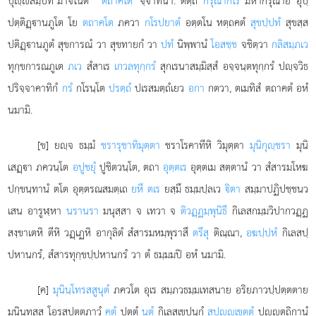
ปุฺสมฺปท’มาจิโนติ
‘‘ตถาคโต’’
จฺจาทินา. ตตฺถ
กรุณากโร
มหากรุณาย อุปฺ
ปตฺติฏฺานภูโต โย
ตถาคโต
ภควา
กโรปยาตํ
อตฺตโน หตฺถคตํ
สุขปฺปทํ
สุขสฺส
ปติฏฺานภูตํ สุขการณํ วา สุขทายกํ วา
ปทํ
นิพฺพานํ
โอสชฺช
จชิตฺวา
กลิสมฺภเว
ทุกฺขการณภูเต
ภเว
สํสาเร
เกวลทุกฺกรํ
สุกเรนาสมฺมิสฺสํ อจฺจนฺตทุกฺกรํ ปฺจวิธ
ปริจฺจาคาทิกํ
กรํ
กโรนฺโต
ปรตฺถํ
ปเรสมตฺถํเยว
อกา
กตวา, ตเมทิสํ ตถาคตํ อหํ
นมามิ.
[ข] ยฺจ ธมฺมํ
ชรารุชาทิมุตฺตา
ชราโรคาทีหิ วิมุตฺตา
มุนิกุฺชรา
มุนิ
เสฏฺา ภควนฺโต
อปูชยุํ
ปูชิตวนฺโต, ตถา
อุตฺตเร
อุตฺตเม สตฺตานํ วา สํสารมโหฆ
ปกฺขนฺทานํ ตโต อุตฺตรณสมตฺเถ
ยหึ ตเร
ยสฺมึ ธมฺมปฺลเว
ิตา
สมฺมาปฏิปชฺชนว
เสน อารูฬฺหา
นรานรา
มนุสฺสา จ เทวา จ
ติวฏฺฏมฺพุนิธึ
กิเลสกมฺมวิปากวฏฺฏ
สงฺขาเตหิ ตีหิ วฏฺเฏหิ อากุลิตํ สํสารมหมฺพุราสึ
ตรึสุ
ติณฺณา,
อฆปฺปหํ
กิเลสปฺ
ปหานกรํ, สํสารทุกฺขปฺปหานกรํ วา ตํ ธมฺมมปิ อหํ นมามิ.
[ค]
มุนินฺโทรสสูนุตํ
ภควโต อุเร สมฺภวธมฺมเทสนาย อริยภาวปฺปตฺตตาย
มุนินฺทสฺส โอรสปุตฺตภาวํ
คตํ
ปตฺตํ
นุตํ
กิเลสเขปนกํ
สุปุฺเขตฺตํ
ปุฺตฺถิกานํ