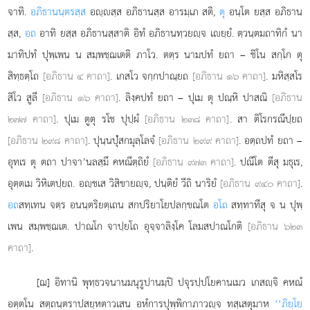
จาทิ.
อภิธานนฺตรสฺส
อฺสฺส อภิธานสฺส อารมฺเภ สติ,
ตุ
อนฺโต ยสฺส อภิธาน
สฺส,
อถ
อาทิ ยสฺส อภิธานสฺสาติ อิทํ อภิธานทฺวยฺจ เยฺยํ. ตฺวนฺตมถาทิกํ นา
มาทิปทํ ปุพฺเพน น สมฺพชฺฌเตติ ภาโว. ตตฺร นามปทํ ยถา – ชิโน สกฺโก ตุ
สิทฺธตฺโถ
[อภิธาน ๔ คาถา]
. เกสโว จกฺกปาณฺยถ
[อภิธาน ๑๖ คาถา]
. มหิสฺสโร
สิโว สูลี
[อภิธาน ๑๖ คาถา]
. ลิงฺคปทํ ยถา – ปุเม ตุ ปณฺหิ ปาสณิ
[อภิธาน
๒๗๗ คาถา]
. ปุเม ตูตุ รโช ปุปฺผํ
[อภิธาน ๒๓๘ คาถา]
. สา ติโรกรณีปฺยถ
[อภิธาน ๒๙๘ คาถา]
. ปุนฺนปุํสกมุลฺโลจํ
[อภิธาน ๒๙๙ คาถา]
. อตฺถปทํ ยถา –
อุทเร ตุ ตถา ปาจา’นลสฺมึ คหณีตฺถิยํ
[อภิธาน ๙๗๓ คาถา]
. ปณีโต ตีสุ มธุเร,
อุตฺตเม วิหิเตปฺยถ. อฺชเส วิสิขายฺจ, ปนฺติยํ วีถิ นาริยํ
[อภิธาน ๙๔๐ คาถา]
.
อถ
สทฺเทน จตฺร อนนฺตริยตฺเถน สกปริยาโยปลกฺขณโต
อโถ
สทฺทาทีสุ จ น ปุพฺ
เพน สมฺพชฺฌเต. ปาณโก จาปฺยโถ อุจฺจาลิงฺโค โลมสปาณโกติ
[อภิธาน ๖๒๓
คาถา]
.
[ฌ] อิทานิ พุทฺธวจนานมนุรูปานมฺปิ ปจุรปฺปโยคานเมว เกสฺจิ คหณํ
อตฺตโน สตฺถนฺตราปสยฺหตาวเสน อหํการปุพฺพิกาภาวฺจ ทสฺเสตุมาห
‘‘ภิยฺโย