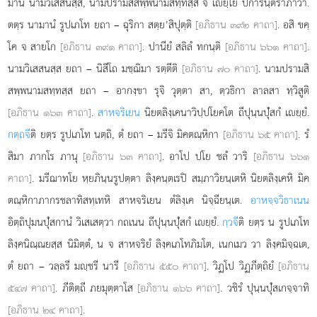
มานํ นามวิเสสนสฺส, นามปรามสิสพฺพนามสทฺทสฺส จ เยฺโย ปการนฺตราภาวา.
ตตฺร นามานํ รูปเภโท ยถา – ฉุริกา สตฺย’สิปุตฺติ
[อภิธาน ๓๙๒ คาถา]
. อสิ ขคฺ
โค จ สายโก
[อภิธาน ๓๙๑ คาถา]
. ปานียํ สลิลํ ทกนฺติ
[อภิธาน ๖๖๑ คาถา]
.
นามวิเสสนสฺส ยถา – นิสีโถ มชฺฌิมา รตฺตีติ
[อภิธาน ๗๐ คาถา]
. นามปรามสิ
สพฺพนามสทฺทสฺส ยถา –
อากงฺขา รุจิ วุตฺตา สา, ตฺวธิกา ลาลสา ทฺวิสูติ
[อภิธาน ๑๖๓ คาถา]
.
สาหจริเยน
นิยตลิงฺเคนาวิปฺปโยคโต ถีปุนฺนปุํสกํ เยฺยํ.
กตฺถจี
ติ ยตฺร รูปเภโท นตฺถิ, ตํ ยถา – มรีจิ มิคตณฺหิกา
[อภิธาน ๖๕ คาถา]
. รํ
สิมา ภากโร ภานุ
[อภิธาน ๖๓ คาถา]
. อาโป ปโย ชลํ วาริ
[อภิธาน ๖๖๑
คาถา]
. มรีฌาทโย หฺยภินฺนรูปตฺตา ลิงฺคนฺตเรปิ สมฺภาวิยนฺเตหิ นิยตลิงฺเคหิ มิค
ตณฺหิกาภากรชลาทิสทฺเทหิ สาหจริเยน ตํลิงฺเค นิจฺฉียนฺเต.
อาหจฺจวิธาเนน
อิตฺถิปุมนปุํสกานํ วิเสเสตฺวา กถเนน ถีปุนฺนปุํสกํ เยฺยํ.
กฺวจี
ติ ยตฺร น รูปเภโท
ลิงฺคนิณฺณยสฺส นิมิตฺตํ, น จ สาหจริยํ ลิงฺคเภโทภิมโต, เนกเมว วา ลิงฺคมิจฺฉเต,
ตํ ยถา – วลฺลรี มฺชรี นารี
[อภิธาน ๕๕๐ คาถา]
. วิฏโป วิฏภีตฺถิยํ
[อภิธาน
๕๔๗ คาถา]
. ภีติตฺถี ภยมุตฺตาโส
[อภิธาน ๑๖๖ คาถา]
. วชิรํ ปุนฺนปุํสเกจฺจาทิ
[อภิธาน ๒๔ คาถา]
.