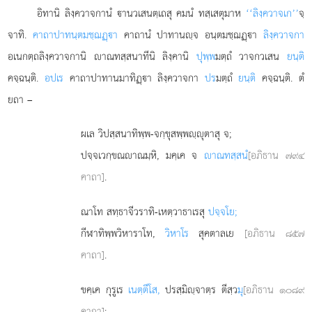
อิทานิ ลิงฺควาจกานํ านวเสนตฺเถสุ คมนํ ทสฺเสตุมาห
‘‘ลิงฺควาจเก’’
จฺ
จาทิ.
คาถาปาทนฺตมชฺฌฏฺา
คาถานํ ปาทานฺจ อนฺตมชฺฌฏฺา
ลิงฺควาจกา
อเนกตฺถลิงฺควาจกานิ าณทสฺสนาทีนิ ลิงฺคานิ
ปุพฺพ
มตฺถํ วาจกวเสน
ยนฺติ
คจฺฉนฺติ.
อปเร
คาถาปาทานมาทิฏฺา ลิงฺควาจกา
ปร
มตฺถํ
ยนฺติ
คจฺฉนฺติ. ตํ
ยถา –
ผเล วิปสฺสนาทิพฺพ-จกฺขุสพฺพฺุตาสุ จ;
ปจฺจเวกฺขณาณมฺหิ, มคฺเค จ
าณทสฺสนํ
[อภิธาน ๗๙๔
คาถา]
.
ณาโท สทฺธาจีวราทิ-เหตฺวาธาเรสุ
ปจฺจโย;
กีฬาทิพฺพวิหาราโท,
วิหาโร
สุคตาลเย
[อภิธาน ๘๕๗
คาถา]
.
ขคฺเค กุรูเร
เนตฺตึโส,
ปรสฺมิฺจาตฺร ตีสฺว
มุ
[อภิธาน ๑๐๘๙
คาถา]
;