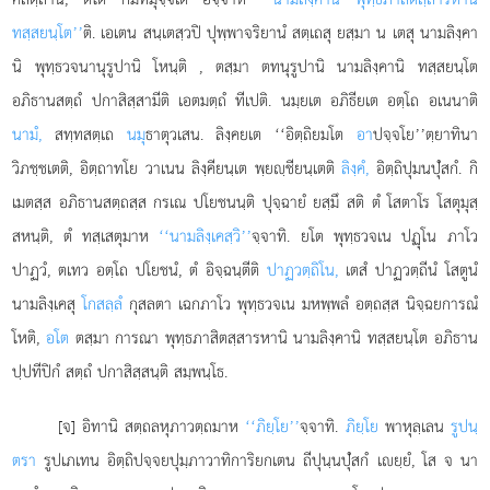
ทสฺสยนฺโต’’
ติ. เอเตน สนฺเตสฺวปิ ปุพฺพาจริยานํ สตฺเถสุ ยสฺมา น เตสุ นามลิงฺคา
นิ พุทฺธวจนานุรูปานิ โหนฺติ
, ตสฺมา ตทนุรูปานิ นามลิงฺคานิ ทสฺสยนฺโต
อภิธานสตฺถํ ปกาสิสฺสามีติ เอตมตฺถํ ทีเปติ. นมฺยเต อภิธียเต อตฺโถ อเนนาติ
นามํ,
สทฺทสตฺเถ
นมุ
ธาตุวเสน. ลิงฺคยเต ‘‘อิตฺถิยมโต
อา
ปจฺจโย’’ตฺยาทินา
วิภชฺชเตติ, อิตฺถาทโย วาเนน ลิงฺคียนฺเต พฺยฺชียนฺเตติ
ลิงฺคํ,
อิตฺถิปุมนปุํสกํ. กิ
เมตสฺส อภิธานสตฺถสฺส กรเณ ปโยชนนฺติ ปุจฺฉายํ ยสฺมึ สติ ตํ โสตาโร โสตุมุสฺ
สหนฺติ, ตํ ทสฺเสตุมาห
‘‘นามลิงฺเคสฺวิ’’
จฺจาทิ. ยโต พุทฺธวจเน ปฏุโน ภาโว
ปาฏวํ, ตเทว อตฺโถ ปโยชนํ, ตํ อิจฺฉนฺตีติ
ปาฏวตฺถิโน,
เตสํ ปาฏวตฺถีนํ โสตูนํ
นามลิงฺเคสุ
โกสลฺลํ
กุสลตา เฉกภาโว พุทฺธวจเน มหพฺพลํ อตฺถสฺส นิจฺฉยการณํ
โหติ,
อโต
ตสฺมา การณา พุทฺธภาสิตสฺสารหานิ นามลิงฺคานิ ทสฺสยนฺโต อภิธาน
ปฺปทีปิกํ สตฺถํ ปกาสิสฺสนฺติ สมฺพนฺโธ.
[จ] อิทานิ สตฺถลหุภาวตฺถมาห
‘‘ภิยฺโย’’
จฺจาทิ.
ภิยฺโย
พาหุลฺเลน
รูปนฺ
ตรา
รูปเภเทน อิตฺถิปจฺจยปุมฺภาวาทิการิยกเตน ถีปุนฺนปุํสกํ เยฺยํ, โส จ นา