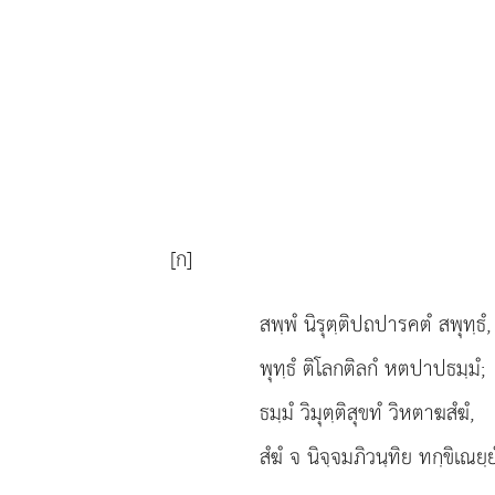
[ก]
สพฺพํ นิรุตฺติปถปารคตํ สพุทฺธํ,
พุทฺธํ ติโลกติลกํ หตปาปธมฺมํ;
ธมฺมํ วิมุตฺติสุขทํ วิหตาฆสํฆํ,
สํฆํ จ นิจฺจมภิวนฺทิย ทกฺขิเณยฺย