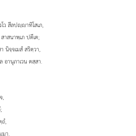
รครโว สีลปฺาทิโสเภ,
ต สาสนาพฺเภ ปตีเต;
 นิจฺจเมสํ สริตฺวา,
ล อานุภาเวน ตสฺสา.
จ,
;
ถํ,
ฺมา.