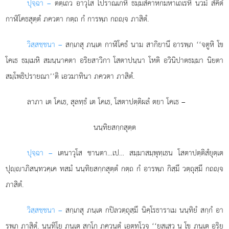
ปุจฺฉา –
ตตฺเถว
อาวุโส โปราณเกหิ ธมฺมสํคาหกมหาเถเรหิ นวมํ สํคีตํ
กาฬิโคธสุตฺตํ ภควตา กตฺถ กํ การพฺภ กถฺจ ภาสิตํ.
วิสฺสชฺชนา –
สกฺเกสุ ภนฺเต กาฬิโคธํ นาม สากิยานึ อารพฺภ ‘‘จตูหิ โข
โคเธ ธมฺเมหิ สมนฺนาคตา อริยสาวิกา โสตาปนฺนา โหติ อวินิปาตธมฺมา นิยตา
สมฺโพธิปรายณา’’ติ เอวมาทินา ภควตา ภาสิตํ.
ลาภา
เต โคเธ, สุลทฺธํ เต โคเธ, โสตาปตฺติผลํ ตยา โคเธ –
นนฺทิยสกฺกสุตฺต
ปุจฺฉา –
เตนาวุโส ชานตา…เป… สมฺมาสมฺพุทฺเธน โสตาปตฺติสํยุตฺเต
ปุฺาภิสนฺทวคฺเค ทสมํ นนฺทิยสกฺกสุตฺตํ กตฺถ กํ อารพฺภ กิสฺมึ วตฺถุสฺมึ กถฺจ
ภาสิตํ.
วิสฺสชฺชนา –
สกฺเกสุ ภนฺเต กปิลวตฺถุสฺมึ นิคฺโรธาราเม นนฺทิยํ สกฺกํ อา
รพฺภ ภาสิตํ. นนฺทิโย ภนฺเต สกฺโก ภควนฺตํ เอตทโวจ ‘‘ยสฺเสว นุ โข ภนฺเต อริย