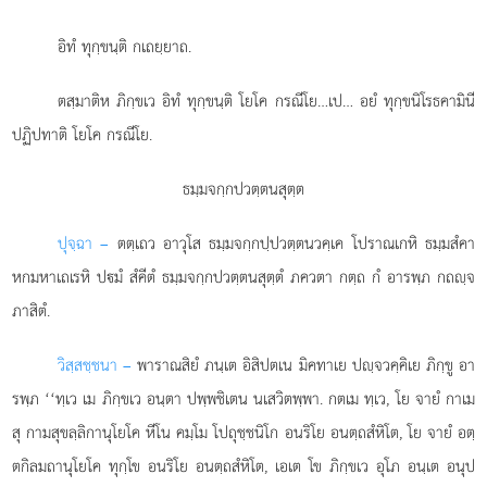
อิทํ
ทุกฺขนฺติ กเถยฺยาถ.
ตสฺมาติห
ภิกฺขเว อิทํ ทุกฺขนฺติ โยโค กรณีโย…เป… อยํ ทุกฺขนิโรธคามินี
ปฏิปทาติ โยโค กรณีโย.
ธมฺมจกฺกปวตฺตนสุตฺต
ปุจฺฉา –
ตตฺเถว อาวุโส ธมฺมจกฺกปฺปวตฺตนวคฺเค โปราณเกหิ ธมฺมสํคา
หกมหาเถเรหิ ปมํ สํคีตํ ธมฺมจกฺกปวตฺตนสุตฺตํ ภควตา กตฺถ กํ อารพฺภ กถฺจ
ภาสิตํ.
วิสฺสชฺชนา –
พาราณสิยํ ภนฺเต อิสิปตเน มิคทาเย ปฺจวคฺคิเย ภิกฺขู อา
รพฺภ ‘‘ทฺเว เม ภิกฺขเว อนฺตา ปพฺพชิเตน นเสวิตพฺพา. กตเม ทฺเว, โย จายํ กาเม
สุ กามสุขลฺลิกานุโยโค หีโน คมฺโม โปถุชฺชนิโก อนริโย อนตฺถสํหิโต, โย จายํ อตฺ
ตกิลมถานุโยโค
ทุกฺโข อนริโย อนตฺถสํหิโต, เอเต โข ภิกฺขเว อุโภ อนฺเต อนุป