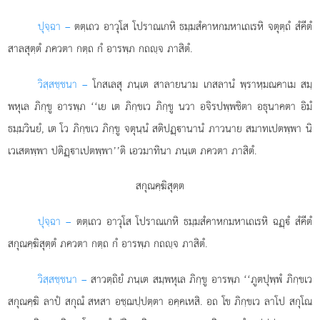
ปุจฺฉา –
ตตฺเถว
อาวุโส โปราณเกหิ ธมฺมสํคาหกมหาเถเรหิ จตุตฺถํ สํคีตํ
สาลสุตฺตํ ภควตา กตฺถ กํ อารพฺภ กถฺจ ภาสิตํ.
วิสฺสชฺชนา –
โกสเลสุ ภนฺเต สาลายนาม เกสลานํ พฺราหฺมณคาเม สมฺ
พหุเล ภิกฺขู อารพฺภ ‘‘เย เต ภิกฺขเว ภิกฺขู นวา อจิรปพฺพชิตา อธุนาคตา อิมํ
ธมฺมวินยํ, เต โว ภิกฺขเว ภิกฺขู จตุนฺนํ สติปฏฺานานํ ภาวนาย สมาทเปตพฺพา นิ
เวเสตพฺพา ปติฏฺาเปตพฺพา’’ติ เอวมาทินา ภนฺเต ภควตา ภาสิตํ.
สกุณคฺฆิสุตฺต
ปุจฺฉา –
ตตฺเถว
อาวุโส โปราณเกหิ ธมฺมสํคาหกมหาเถเรหิ ฉฏฺํ สํคีตํ
สกุณคฺฆิสุตฺตํ ภควตา กตฺถ กํ อารพฺภ กถฺจ ภาสิตํ.
วิสฺสชฺชนา –
สาวตฺถิยํ ภนฺเต สมฺพหุเล ภิกฺขู อารพฺภ ‘‘ภูตปุพฺพํ ภิกฺขเว
สกุณคฺฆิ ลาปํ สกุณํ สหสา อชฺฌปฺปตฺตา อคฺคเหสิ. อถ โข ภิกฺขเว ลาโป สกุโณ