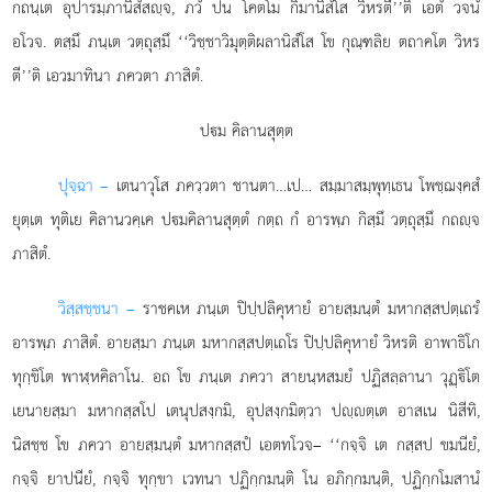
กถนฺเต อุปารมฺภานิสํสฺจ, ภวํ ปน โคตโม กิมานิสํโส วิหรตี’’ติ เอตํ วจนํ
อโวจ. ตสฺมึ ภนฺเต วตฺถุสฺมึ ‘‘วิชฺชาวิมุตฺติผลานิสํโส
โข กุณฺฑลิย ตถาคโต วิหร
ตี’’ติ เอวมาทินา ภควตา ภาสิตํ.
ปม คิลานสุตฺต
ปุจฺฉา –
เตนาวุโส
ภควฺวตา ชานตา…เป… สมฺมาสมฺพุทฺเธน โพชฺฌงฺคสํ
ยุตฺเต ทุติเย คิลานวคฺเค ปมคิลานสุตฺตํ กตฺถ กํ อารพฺภ กิสฺมึ วตฺถุสฺมึ กถฺจ
ภาสิตํ.
วิสฺสชฺชนา –
ราชคเห ภนฺเต ปิปฺปลิคุหายํ อายสฺมนฺตํ มหากสฺสปตฺเถรํ
อารพฺภ ภาสิตํ. อายสฺมา ภนฺเต มหากสฺสปตฺเถโร ปิปฺปลิคุหายํ วิหรติ อาพาธิโก
ทุกฺขิโต พาฬฺหคิลาโน. อถ โข ภนฺเต ภควา สายนฺหสมยํ ปฏิสลฺลานา วุฏฺิโต
เยนายสฺมา มหากสฺสโป เตนุปสงฺกมิ, อุปสงฺกมิตฺวา ปฺตฺเต อาสเน นิสีทิ,
นิสชฺช โข ภควา อายสฺมนฺตํ มหากสฺสปํ
เอตทโวจ– ‘‘กจฺจิ เต กสฺสป ขมนียํ,
กจฺจิ ยาปนียํ, กจฺจิ ทุกฺขา เวทนา ปฏิกฺกมนฺติ โน อภิกฺกมนฺติ, ปฏิกฺกโมสานํ