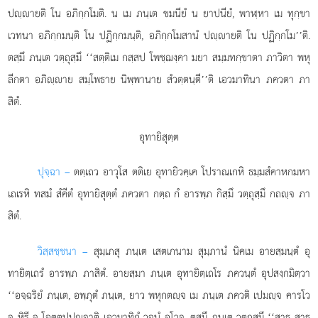
ปฺายติ โน อภิกฺกโมติ. น เม ภนฺเต ขมนียํ น ยาปนียํ, พาฬฺหา เม ทุกฺขา
เวทนา อภิกฺกมนฺติ โน ปฏิกฺกมนฺติ, อภิกฺกโมสานํ ปฺายติ โน ปฏิกฺกโม’’ติ.
ตสฺมึ ภนฺเต วตฺถุสฺมึ ‘‘สตฺติเม กสฺสป โพชฺฌงฺคา มยา สมฺมทกฺขาตา ภาวิตา พหุ
ลีกตา อภิฺาย สมฺโพธาย นิพฺพานาย สํวตฺตนฺตี’’ติ เอวมาทินา ภควตา ภา
สิตํ.
อุทายิสุตฺต
ปุจฺฉา –
ตตฺเถว
อาวุโส ตติเย อุทายิวคฺเค โปราณเกหิ ธมฺมสํคาหกมหา
เถเรหิ ทสมํ สํคีตํ อุทายิสุตฺตํ ภควตา กตฺถ กํ อารพฺภ กิสฺมึ วตฺถุสฺมึ กถฺจ ภา
สิตํ.
วิสฺสชฺชนา –
สุมฺเภสุ ภนฺเต เสตเกนาม สุมฺภานํ นิคเม อายสฺมนฺตํ อุ
ทายิตฺเถรํ อารพฺภ ภาสิตํ. อายสฺมา ภนฺเต อุทายิตฺเถโร ภควนฺตํ อุปสงฺกมิตฺวา
‘‘อจฺฉริยํ ภนฺเต, อพฺภุตํ ภนฺเต, ยาว พหุกตฺจ เม ภนฺเต ภควติ เปมฺจ คารโว
จ หิรี จ โอตฺตปฺปฺจาติ เอวมาทิกํ วจนํ อโวจ. ตสฺมึ ภนฺเต วตฺถุสฺมึ ‘‘สาธุ สาธุ