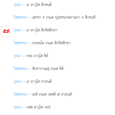
ปุจฺฉา –
เก
อาวุโส สิกฺขนฺติ.
วิสฺสชฺชนา –
เสกฺขา จ ภนฺเต ปุถุชฺชนกลฺยาณกา จ สิกฺขนฺติ.
📜
ปุจฺฉา –
เก
อาวุโส สิกฺขิตสิกฺขา.
วิสฺสชฺชนา –
อรหนฺโต ภนฺเต สิกฺขิตสิกฺขา.
ปุจฺฉา –
กตฺถ อาวุโส ิตํ.
วิสฺสชฺชนา –
สิกฺขากาเมสุ ภนฺเต ิตํ.
ปุจฺฉา –
เก อาวุโส ธาเรนฺติ.
วิสฺสชฺชนา –
เยสํ ภนฺเต วตฺตติ เต ธาเรนฺติ.
ปุจฺฉา –
กสฺส
อาวุโส วจนํ.