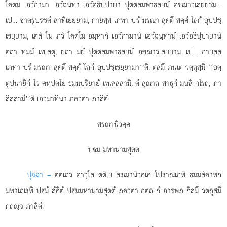
โคตม เอวํกามา เอวํฉนฺทา เอวํอธิปฺปายา ปุตฺตสมฺพาธสยนํ อชฺฌาวเสยฺยาม…
เป… ชาตรูปรชตํ สาทิเยยฺยาม, กายสฺส เภทา ปรํ มรณา สุคตึ สคฺคํ โลกํ อุปปชฺ
เชยฺยาม, เตสํ โน ภวํ โคตโม อมฺหากํ เอวํกามานํ เอวํฉนฺทานํ เอวํอธิปฺปายานํ
ตถา ทมฺมํ เทเสตุ, ยถา มยํ ปุตฺตสมฺพาธสยนํ อชฺฌาวเสยฺยาม…เป… กายสฺส
เภทา ปรํ มรณา สุคตึ สคฺคํ โลกํ อุปปชฺเชยฺยามา’’ติ. ตสฺมึ ภนฺเต วตฺถุสฺมึ ‘‘อตฺ
ตูปนายิกํ โว คหปตโย ธมฺมปริยายํ เทเสสฺสามิ, ตํ สุณาถ สาธุกํ มนสิ กโรถ, ภา
สิสฺสามี’’ติ เอวมาทินา ภควตา ภาสิตํ.
สรณานิวคฺค
ปม มหานามสุตฺต
ปุจฺฉา –
ตตฺเถว
อาวุโส ตติเย สรณานิวคฺเค โปราณเกหิ ธมฺมสํคาหก
มหาเถเรหิ ปมํ สํคีตํ ปมมหานามสุตฺตํ ภควตา กตฺถ กํ อารพฺภ กิสฺมึ วตฺถุสฺมึ
กถฺจ ภาสิตํ.