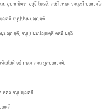
 อุปกฺกมิตฺวา อสุจึ โมเจสิ, ตสฺมึ ภนฺเต วตฺถุสฺมึ ปฺตฺโต.
ฺตฺติ อนุปฺปนฺนปฺตฺติ.
ุปฺตฺติ, อนุปฺปนฺนปฺตฺติ ตสฺมึ นตฺถิ.
ฆาทิเสโสติ อยํ ภนฺเต ตตฺถ มูลปฺตฺติ.
.
ต ตตฺถ อนุปฺตฺติ.
ฺตฺติ.