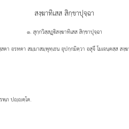
สงฺฆาทิเสส สิกฺขาปุจฺฉา
๑. สุกฺกวิสฺสฏฺิสงฺฆาทิเสส สิกฺขาปุจฺฉา
า อรหตา สมฺมาสมฺพุทฺเธน อุปกฺกมิตฺวา อสุจึ โมเจนฺตสฺส สงฺฆ
ารพฺภ ปฺตฺโต.