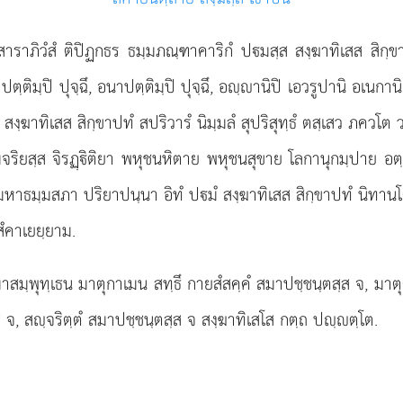
สาราภิวํสํ ติปิฏกธร ธมฺมภณฺฑาคาริกํ ปมสฺส สงฺฆาทิเสส สิกฺขาปทส
 อาปตฺติมฺปิ ปุจฺฉึ, อนาปตฺติมฺปิ ปุจฺฉึ, อฺานิปิ เอวรูปานิ อเนกาน
ปม สงฺฆาทิเสส สิกฺขาปทํ สปริวารํ นิมฺมลํ สุปริสุทฺธํ ตสฺเสว ภค
ริยสฺส จิรฏฺิติยา พหุชนหิตาย พหุชนสุขาย โลกานุกมฺปาย อต
ีติมหาธมฺมสภา ปริยาปนฺนา อิทํ ปมํ สงฺฆาทิเสส สิกฺขาปทํ นิท
ํคาเยยฺยาม.
มฺพุทฺเธน มาตุกาเมน สทฺธึ กายสํสคฺคํ สมาปชฺชนฺตสฺส จ, มาตุค
 จ, สฺจริตฺตํ สมาปชฺชนฺตสฺส จ สงฺฆาทิเสโส กตฺถ ปฺตฺโต.