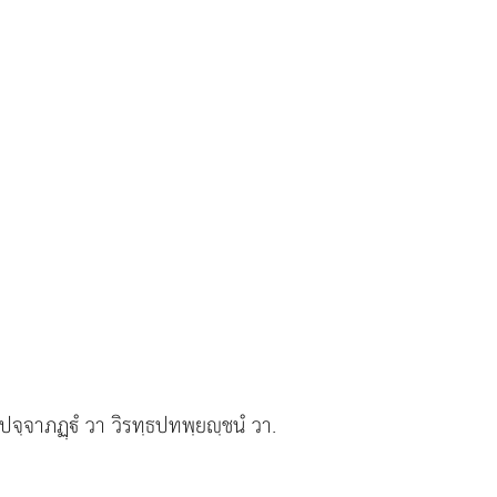
ปจฺจาภฏฺํ วา วิรทฺธปทพฺยฺชนํ วา.