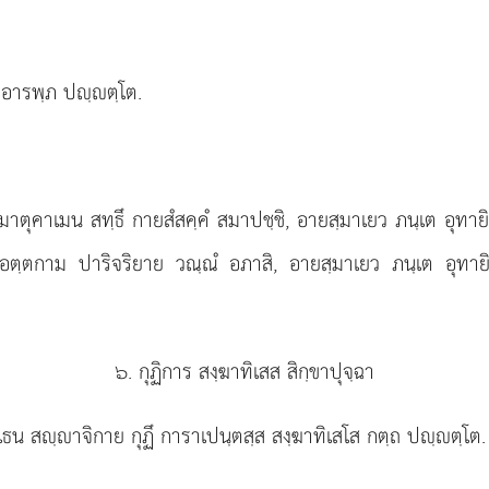
ํ อารพฺภ ปฺตฺโต.
าตุคาเมน สทฺธึ กายสํสคฺคํ สมาปชฺชิ, อายสฺมาเยว ภนฺเต อุทายิต
อตฺตกาม ปาริจริยาย วณฺณํ อภาสิ, อายสฺมาเยว ภนฺเต อุทายิตฺเถ
๖. กุฏิการ สงฺฆาทิเสส สิกฺขาปุจฺฉา
เธน สฺาจิกาย กุฏึ การาเปนฺตสฺส สงฺฆาทิเสโส กตฺถ ปฺตฺโต.