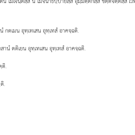
เตน โมเจนฺตสฺส น โมจนาธิปฺปายสฺส อุมฺมตฺตกสฺส ขิตฺตจิตฺตสฺส เว
นํ กตเมน อุทฺเทเสน อุทฺเทสํ อาคจฺฉติ.
สานํ ตติเยน อุทฺเทเสน อุทฺเทสํ อาคจฺฉติ.
ฺติ.
ติ.