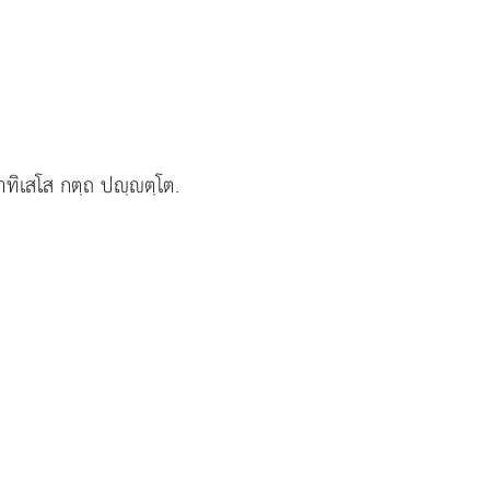
าทิเสโส กตฺถ ปฺตฺโต.