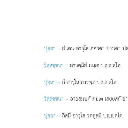
ปุจฺฉา –
ยํ
เตน อาวุโส ภควตา ชานตา ปสฺสต
วิสฺสชฺชนา –
สาวตฺถิยํ ภนฺเต ปฺตฺโต.
ปุจฺฉา –
กํ อาวุโส อารพฺภ ปฺตฺโต.
วิสฺสชฺชนา –
อายสฺมนฺตํ ภนฺเต เสยฺยสกํ อ
ปุจฺฉา –
กิสฺมึ อาวุโส วตฺถุสฺมึ ปฺตฺโต.