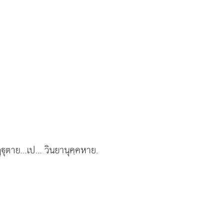
ุฏฺุตาย…เป… วินยานุคฺคหาย.