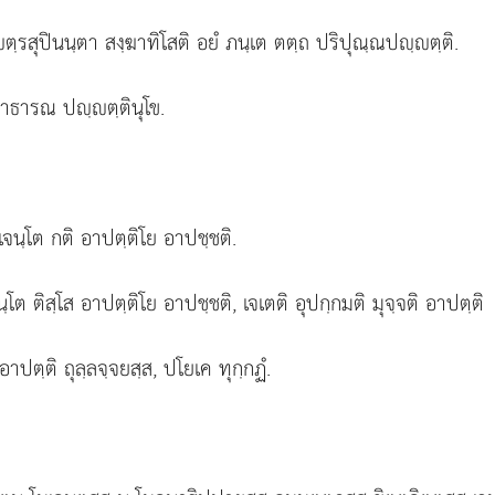
ตฺรสุปินนฺตา สงฺฆาทิโสติ อยํ ภนฺเต ตตฺถ ปริปุณฺณปฺตฺติ.
าธารณ ปฺตฺตินุโข.
เจนฺโต กติ อาปตฺติโย อาปชฺชติ.
นฺโต ติสฺโส อาปตฺติโย อาปชฺชติ, เจเตติ อุปกฺกมติ มุจฺจติ อาปตฺติ
 อาปตฺติ ถุลฺลจฺจยสฺส, ปโยเค ทุกฺกฏํ.