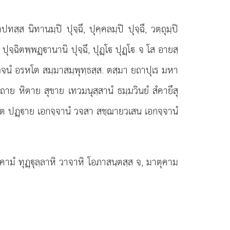
ฺส นิทานมฺปิ ปุจฺฉึ, ปุคฺคลมฺปิ ปุจฺฉึ, วตฺถุมฺปิ
ิ ปุจฺฉิตพฺพฏฺานานิ ปุจฺฉึ, ปุฏฺโ ปุฏฺโ จ โส อายสฺ
วโต วจนํ อรหโต สมฺมาสมฺพุทฺธสฺส. ตสฺมา ยถาปุเร มหา
ฺถาย หิตาย สุขาย เทวมนุสฺสานํ
ธมฺมวินยํ สํคายึสุ
านโต ปฏฺาย เอกจฺจานํ วจสา สชฺฌายวเสน เอกจฺจานํ
ามํ ทุฏฺุลฺลาหิ วาจาหิ โอภาสนฺตสฺส จ, มาตุคาม