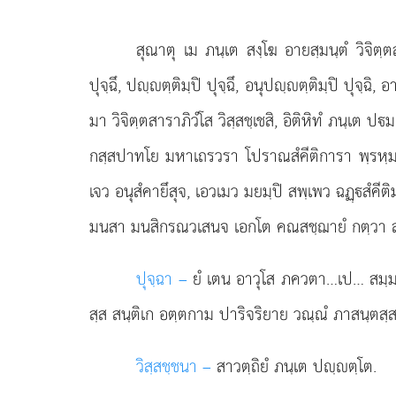
สุณาตุ
เม ภนฺเต สงฺโฆ อายสฺมนฺตํ วิจิตฺต
ปุจฺฉึ, ปฺตฺติมฺปิ ปุจฺฉึ, อนุปฺตฺติมฺปิ ปุจฺฉิ,
มา วิจิตฺตสาราภิวํโส วิสฺสชฺเชสิ, อิติหิทํ ภนฺเต 
กสฺสปาทโย มหาเถรวรา โปราณสํคีติการา พฺรหฺมจ
เจว อนุสํคายึสุจ, เอวเมว มยมฺปิ สพฺเพว ฉฏฺสํค
มนสา มนสิกรณวเสนจ เอกโต คณสชฺฌายํ กตฺวา ส
ปุจฺฉา –
ยํ
เตน อาวุโส ภควตา…เป… สมฺมาส
สฺส สนฺติเก อตฺตกาม ปาริจริยาย วณฺณํ ภาสนฺตสฺส
วิสฺสชฺชนา –
สาวตฺถิยํ ภนฺเต ปฺตฺโต.