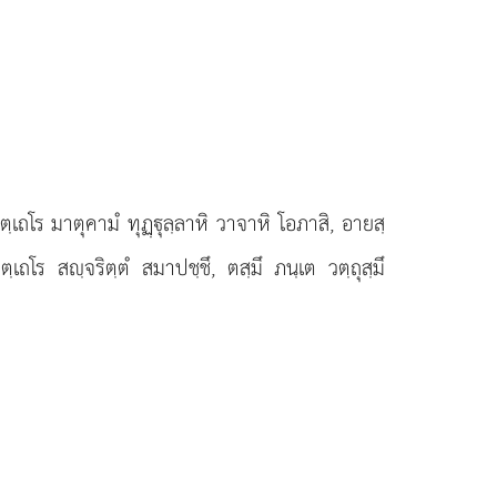
ฺเถโร มาตุคามํ ทุฏฺุลฺลาหิ วาจาหิ โอภาสิ, อายสฺ
โร สฺจริตฺตํ สมาปชฺชึ, ตสฺมึ ภนฺเต วตฺถุสฺมึ