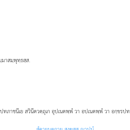
มาสมฺพุทฺธสฺส.
สปทภาชนีเย สวินีตวตฺถุเก อุปเนตพฺพํ วา อปเนตพฺพํ วา อกฺขรปท
สํคายนตฺถาย สงฺฆสฺส าปนํ