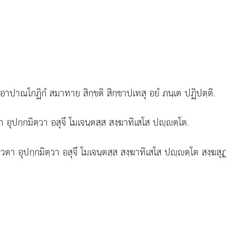
ํ อาปาณโกฏิกํ สมาทาย สิกฺขติ สิกฺขาปเทสุ อยํ ภนฺเต ปฏิปตฺติ.
อุปกฺกมิตฺวา อสุจึ โมเจนฺตสฺส สงฺฆาทิเสโส ปฺตฺโต.
วตา อุปกฺกมิตฺวา อสุจึ โมเจนฺตสฺส สงฺฆาทิเสโส ปฺตฺโต สงฺฆส