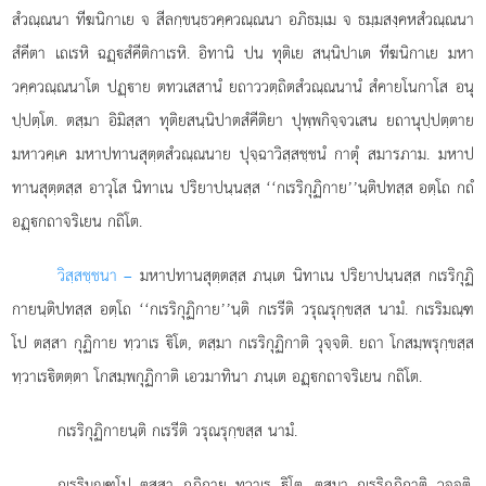
สํวณฺณนา ทีฆนิกาเย จ สีลกฺขนฺธวคฺควณฺณนา อภิธมฺเม จ ธมฺมสงฺคหสํวณฺณนา
สํคีตา เถเรหิ ฉฏฺสํคีติกาเรหิ. อิทานิ ปน ทุติเย สนฺนิปาเต ทีฆนิกาเย มหา
วคฺควณฺณนาโต ปฏฺาย ตทวเสสานํ ยถาววตฺถิตสํวณฺณนานํ สํคายโนกาโส อนุ
ปฺปตฺโต. ตสฺมา อิมิสฺสา ทุติยสนฺนิปาตสํคีติยา ปุพฺพกิจฺจวเสน ยถานุปฺปตฺตาย
มหาวคฺเค มหาปทานสุตฺตสํวณฺณนาย ปุจฺฉาวิสฺสชฺชนํ กาตุํ สมารภาม. มหาป
ทานสุตฺตสฺส อาวุโส นิทาเน ปริยาปนฺนสฺส ‘‘กเรริกุฏิกาย’’นฺติปทสฺส อตฺโถ กถํ
อฏฺกถาจริเยน กถิโต.
วิสฺสชฺชนา –
มหาปทานสุตฺตสฺส ภนฺเต นิทาเน ปริยาปนฺนสฺส กเรริกุฏิ
กายนฺติปทสฺส อตฺโถ ‘‘กเรริกุฏิกาย’’นฺติ กเรรีติ วรุณรุกฺขสฺส นามํ. กเรริมณฺฑ
โป ตสฺสา กุฏิกาย
ทฺวาเร ิโต, ตสฺมา กเรริกุฏิกาติ วุจฺจติ. ยถา โกสมฺพรุกฺขสฺส
ทฺวาเริตตฺตา โกสมฺพกุฏิกาติ เอวมาทินา ภนฺเต อฏฺกถาจริเยน กถิโต.
กเรริกุฏิกายนฺติ
กเรรีติ วรุณรุกฺขสฺส นามํ.
กเรริมณฺฑโป
ตสฺสา กุฏิกาย ทฺวาเร ิโต, ตสฺมา กเรริกุฏิกาติ วุจฺจติ.