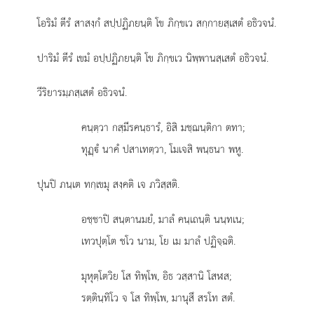
โอริมํ
ตีรํ สาสงฺกํ สปฺปฏิภยนฺติ โข ภิกฺขเว สกฺกายสฺเสตํ อธิวจนํ.
ปาริมํ
ตีรํ เขมํ อปฺปฏิภยนฺติ โข ภิกฺขเว นิพฺพานสฺเสตํ อธิวจนํ.
วีริยารมฺภสฺเสตํ
อธิวจนํ.
คนฺตฺวา
กสฺมีรคนฺธารํ, อิสิ มชฺฌนฺติกา ตทา;
ทุฏฺํ นาคํ ปสาเทตฺวา, โมเจสิ พนฺธนา พหู.
ปุนปิ
ภนฺเต ทกฺเขมุ สงฺคติ เจ ภวิสฺสติ.
อชฺชาปิ
สนฺตานมยํ, มาลํ คนฺเถนฺติ นนฺทเน;
เทวปุตฺโต ชโว นาม, โย เม มาลํ ปฏิจฺฉติ.
มุหุตฺโตวิย
โส ทิพฺโพ, อิธ วสฺสานิ โสฬส;
รตฺตินฺทิโว จ โส ทิพฺโพ, มานุสึ สรโท สตํ.