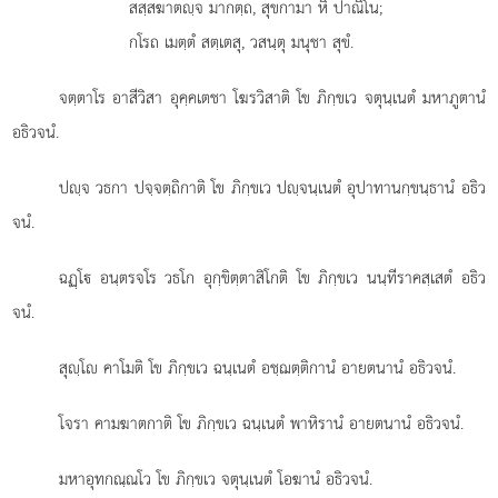
สสฺสฆาตฺจ มากตฺถ, สุขกามา หิ ปาณิโน;
กโรถ เมตฺตํ สตฺเตสุ, วสนฺตุ มนุชา สุขํ.
จตฺตาโร
อาสีวิสา อุคฺคเตชา โฆรวิสาติ โข ภิกฺขเว จตุนฺเนตํ มหาภูตานํ
อธิวจนํ.
ปฺจ
วธกา ปจฺจตฺถิกาติ โข ภิกฺขเว ปฺจนฺเนตํ อุปาทานกฺขนฺธานํ อธิว
จนํ.
ฉฏฺโ
อนฺตรจโร วธโก อุกฺขิตฺตาสิโกติ โข ภิกฺขเว นนฺทีราคสฺเสตํ อธิว
จนํ.
สุฺโ
คาโมติ โข ภิกฺขเว ฉนฺเนตํ อชฺฌตฺติกานํ อายตนานํ อธิวจนํ.
โจรา
คามฆาตกาติ โข ภิกฺขเว ฉนฺเนตํ พาหิรานํ อายตนานํ อธิวจนํ.
มหาอุทกณฺณโว
โข ภิกฺขเว จตุนฺเนตํ โอฆานํ อธิวจนํ.