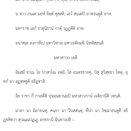
น ตาว ภนฺเต มยฺหํ จิตฺตํ ตุสฺสติ, เอวํ สนฺเตปิ อาหรนฺตูติ อาห.
มหาราช
เอกํ ธาตุนิธานํ กาตุํ วฏฺฏตีติ อาห.
อนาคเต
ลงฺกาทีเป มหาวิหาเร มหาเจติยมฺหิ นิทหิสฺสนฺติ.
มหาสาวก เจตี
อิมสฺมึ
าเน โย ปาสาโณ อตฺถิ, โส อนฺตรธายตุ, ปํสุ สุวิสุทฺธา โหตุ, อุ
ทกํ มา อุฏฺหตูติ อธิฏฺาสิ.
อิธ ราชา กึ กาเรตีติ ปุจฺฉนฺตานมฺปิ มหาสาวกานํ เจติยานีติ วทนฺติ.
มาลา
มา มิลายนฺตุ, คนฺธา มา วินสฺสนฺตุ, ทีปา มา วิชฺฌายนฺตูติ อธิ
ฏฺหิตฺวา สุวณฺณปฏฺเฏ อกฺขรานิ ฉินฺทาเปสิ –