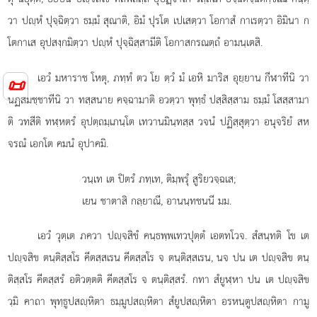
วา ปฺหํ ปุจฺฉิตฺวา ธมฺมํ สุณาติ, อิมํ ปุรโต เปเสตฺวา โอกาสํ กาเรตฺวา อิมินา ก
โตกาเส อุปสงฺกมิตฺวา ปฺหํ ปุจฺฉิสฺสามีติ โอกาสกรณตฺถํ อามนฺเตสิ.
เอวํ มหาราช โหตุ, ภทฺทํ ตว โย ตฺวํ มํ เอหิ มาริส อุยฺยาน กีฬาทีนิ วา
📜
นฏสมชฺชาทีนิ วา ทสฺสนาย คจฺฉามาติ อวตฺวา พุทฺธํ ปสฺสิสฺสาม ธมฺมํ โสสฺสามา
ติ วทสีติ ทฬฺหตรํ อุปตฺถมฺเภนฺโต เทวานมินฺทสฺส วจนํ ปฏิสฺสุตฺวา อนุจริยํ สห
จรณํ เอกโต คมนํ อุปาคมิ.
วนฺเท
เต ปิตรํ ภทฺเท, ติมฺพรุํ สูริยวจฺฉเส;
เยน ชาตาสิ กลฺยาณี, อานนฺทชนนี มม.
เอวํ วุตฺเต ภควา ปฺจสิขํ คนฺธพฺพเทวปุตฺตํ เอตทโวจ. สํสนฺทติ โข เต
ปฺจสิข ตนฺติสฺสโร คีตสฺสเรน คีตสฺสโร จ ตนฺติสฺสเรน, นจ ปน เต ปฺจสิข ตนฺ
ติสฺสโร คีตสฺสรํ อติวตฺตติ คีตสฺสโร จ ตนฺติสฺสรํ. กทา สํยูฬฺหา ปน เต ปฺจสิข
วฺมิ คาถา พุทฺธูปสฺหิตา ธมฺมูปสฺหิตา สํยูปสฺหิตา อรหนฺตูปสฺหิตา กามู