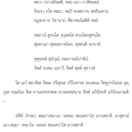
ตฺวา ปกาสยิสฺสติ, ตตฺถ ยถา ภาสิตมตฺถํ;
อิจฺเจว กโต ตสฺมา, ตมฺปิ คเหตฺวาน สทฺธิเมตาย;
อฏฺกถาย วิชานาถ, ทีฆาคมนิสฺสิตํ อตฺถํ.
อตฺถานํ
สูจนโต, สุวุตฺตโต สวนโตถสูทนโต,
สุตฺตาณา สุตฺตสภาคโตจ, สุตฺตนฺติ อกฺขาตํ.
สุทุทฺทสํ
สุนิปุณํ, ยตฺถกามนิปาตินํ;
จิตฺตํ รกฺเขถ เมธาวี, จิตฺตํ คุตฺตํ สุขาวหํ.
โส
เอวํ สมาหิเต จิตฺเต ปริสุทฺเธ ปริโยทาเต อนงฺคเณ วิคตูปกฺกิเลเส มุทุ
ภูเต กมฺมนิเย ิเต อานฺชปฺปตฺเต าณทสฺสนาย จิตฺตํ อภินีหรติ อภินินฺนาเมติ
–
ยํหิตํ
ภิกฺขเว สมฺมาวทมาเน วเทยฺย สมนฺตปาโส มารสฺสาติ, มาตุคามํ
เยว สมฺมา วทมาโน วเทยฺย สมนฺตปาโส มารสฺสาติ.