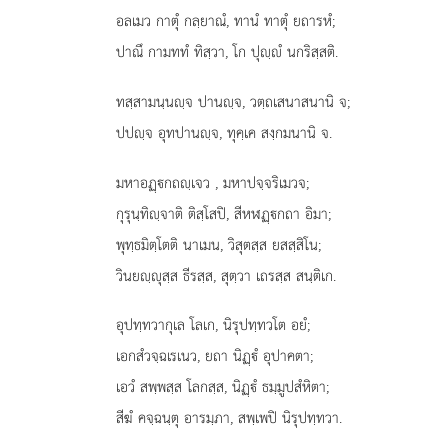
อลเมว
กาตุํ กลฺยาณํ, ทานํ ทาตุํ ยถารหํ;
ปาณึ กามททํ ทิสฺวา, โก ปุฺํ นกริสฺสติ.
ทสฺสามนฺนฺจ
ปานฺจ, วตฺถเสนาสนานิ จ;
ปปฺจ อุทปานฺจ, ทุคฺเค สงฺกมนานิ จ.
มหาอฏฺกถฺเจว
, มหาปจฺจริเมวจ;
กุรุนฺทิฺจาติ ติสฺโสปิ, สีหฬฏฺกถา อิมา;
พุทฺธมิตฺโตติ นาเมน, วิสุตสฺส ยสสฺสิโน;
วินยฺุสฺส ธีรสฺส, สุตฺวา เถรสฺส สนฺติเก.
อุปทฺทวากุเล
โลเก, นิรุปทฺทวโต อยํ;
เอกสํวจฺฉเรเนว, ยถา นิฏฺํ อุปาคตา;
เอวํ สพฺพสฺส โลกสฺส, นิฏฺํ ธมฺมูปสํหิตา;
สีฆํ คจฺฉนฺตุ อารมฺภา, สพฺเพปิ นิรุปทฺทวา.