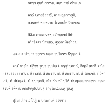
ตทชฺช ตุยฺหํ กสฺสาม, หนฺท สามํ กโรม เต.
อตฺถํ
ปกาสยิสฺสามิ, อาคมฏฺกถาสุปิ;
คเหตพฺพํ คเหตฺวาน, โตสยนฺโต วิจกฺขเณ.
อิติเม
ภาสมานสฺส, อภิธมฺมกถํ อิมํ;
อวิกฺขิตฺตา นิสาเมถ, ทุลฺลภาหิอยํกถา.
เอตฺเถเต
ปาปกา อกุสลา ธมฺมา อปริเสสา นิรุชฺฌนฺติ.
จกฺขุํ
จาวุโส ปฏิจฺจ รูเปจ อุปฺปชฺชติ จกฺขุวิฺาณํ, ติณฺณํ สงฺคติ ผสฺโส,
ผสฺสปจฺจยา เวทนา, ยํ เวเทติ, ตํ สฺชานาติ. ยํ สฺชานาติ, ตํ วิตกฺเกติ, ยํ วิตกฺ
เกติ, ตํ ปปฺเจติ, ยํ ปปฺเจติ, ตโต นิทานํ ปุริสํ ปปฺจสฺาสงฺขา สมุทา
จรนฺติ อตีตานาคตปจฺจุปฺปนฺเนสุ จกฺขุวิฺเยฺยสุ รูเปสุ –
ปุริมา
ภิกฺขเว โกฏิ น ปฺายติ อวิชฺชาย.