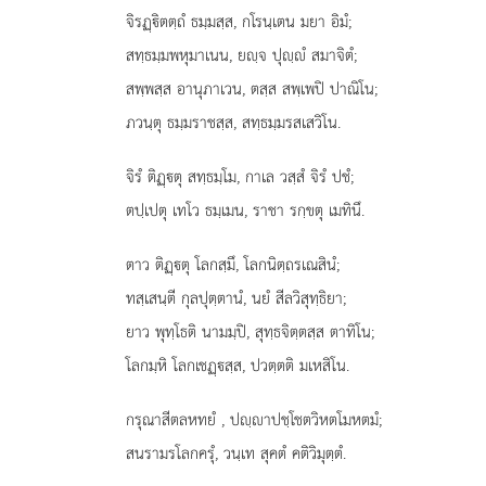
จิรฏฺิตตฺถํ
ธมฺมสฺส, กโรนฺเตน มยา อิมํ;
สทฺธมฺมพหุมาเนน, ยฺจ ปุฺํ สมาจิตํ;
สพฺพสฺส อานุภาเวน, ตสฺส สพฺเพปิ ปาณิโน;
ภวนฺตุ ธมฺมราชสฺส, สทฺธมฺมรสเสวิโน.
จิรํ
ติฏฺตุ สทฺธมฺโม, กาเล วสฺสํ จิรํ ปชํ;
ตปฺเปตุ เทโว ธมฺเมน, ราชา รกฺขตุ เมทินึ.
ตาว ติฏฺตุ โลกสฺมึ, โลกนิตฺถรเณสินํ;
ทสฺเสนฺตี กุลปุตฺตานํ, นยํ สีลวิสุทฺธิยา;
ยาว พุทฺโธติ นามมฺปิ, สุทฺธจิตฺตสฺส ตาทิโน;
โลกมฺหิ โลกเชฏฺสฺส, ปวตฺตติ มเหสิโน.
กรุณาสีตลหทยํ
, ปฺาปชฺโชตวิหตโมหตมํ;
สนรามรโลกครุํ, วนฺเท สุคตํ คติวิมุตฺตํ.