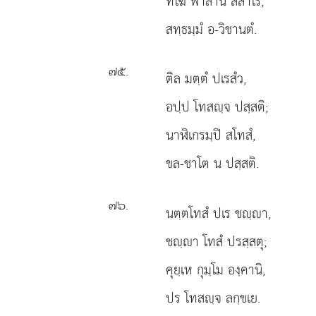
ทีโฆ พาลาน สํสาโร,
สทฺธมฺมํ อ-วิชานตํ.
๗๕
.
ติล มตฺตํ ปเรสํว,
อปฺป โทสฺจ ปสฺสติ;
นาฬิเกรมฺปิ สโทสํ,
ขล-ชาโต น ปสฺสติ.
๗๖
.
นตฺตโทสํ ปเร ชฺา,
ชฺา โทสํ ปรสฺสตุ;
คุยฺเห
กุมฺโม องฺคานิ,
ปร โทสฺจ ลกฺขเย.