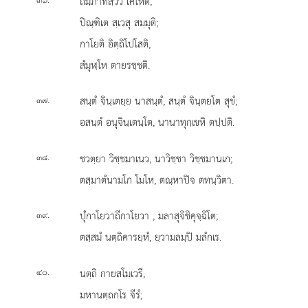
ถมฺภาทีสฺวิว เคโหติ,
ปิณฺฑิเต สฺเวสุ สมฺมุติ;
กาโยติ อิตฺถิโปโสติ,
สํมุฬฺโห ตายรชฺชติ.
.
สนฺตํ
จินฺเตยฺย นาสนฺตํ, สนฺตํ จินฺตยโต สุขํ;
๓๗
อสนฺตํ อนุจินฺเตนฺโต, นานาทุกฺเขหิ ตปฺปติ.
.
ชวตฺยา วิชฺชมาเนว, นาวิชฺชา วิชฺชมานเก;
๓๘
ตสฺมาตํนามโก โมโห, ตณฺหาปิจ ตทนฺวิตา.
.
ปุํกาโยวาถีกาโยวา
, มลาสุจิชิคุจฺฉิโต;
๓๙
ตสฺสมํ นตฺถิคารยฺหํ, ยฺวามลมฺปิ มลํกเร.
.
นตฺถิ
กายสโมเวรี,
๔๐
มหานตฺถกโร จีรํ;