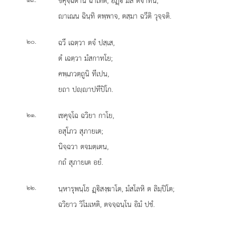
ชิคุจฺฉิตานิ ฉาเทติ, อฏฺิ มํส ตจาทินิ;
าเณน ฉินฺทิ ตพฺพาจ, ตสฺมา ฉวีติ วุจฺจติ.
.
ฉวึ
เฉตฺวา ตจํ ปสฺเส,
๒๐
ตํ เฉตฺวา มํสกาทโย;
คพฺเภวตฺถูนิ ทีเปน,
ยถา ปฺาปทีปิโก.
.
เชคุจฺโฉ ฉวิยา กาโย,
๒๑
อสุโภว สุภายเต;
นิจฺฉวา ตจมตฺเตน,
กถํ สุภายเต อยํ.
.
นฺหารุพนฺโธ
ฏฺิสงฺฆาโต, มํสโลหิ ต ลิมฺปิโต;
๒๒
ฉวิยาว วิโมเหติ, ตจจฺฉนฺโน อิมํ ปชํ.