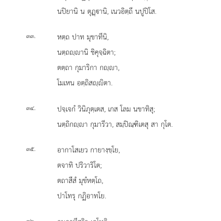
นปิยานิ น ตุฏฺานิ, เนวอิตฺถี นปูปิโส.
.
หตฺถ ปาท มุขาทีนิ,
๓๓
นตฺถฺานิ ชิคุจฺฉิตา;
ตตฺถา กุมาริกา กฺา,
โมเหน อตฺถิสฺิตา.
.
ปจฺเจกํ
วินิภุตฺเตส, เกส โลม นขาทิสุ;
๓๔
นตฺถิกฺา กุมารีวา, สมฺปิณฺฑิเตสุ สา กุโต.
.
อากาโสเยว
กายางฺขฺโย,
๓๕
ตจาทิ ปริวาริโต;
ตถาสีสํ มุขํหตฺโถ,
ปาโทรุ กฏิอาทโย.
.
๓๖