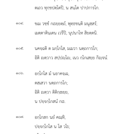
ตเถว ทุกฺขปตฺโตปิ, น สนฺโต ปาปการโก.
.
ขเม
วชฺชํ กเรยฺยตฺถํ, พุทฺธขนฺติ มนุสฺสรํ;
๑๐๔
เมตฺตาตินฺเตน เวรีปิ, นุปนาโห สิยตฺตนิ.
.
นคจฺฉติ ต มกฺโกโส, มเมวา นตฺถการโก;
๑๐๕
อิติ ตฺวาว สปฺปฺโ, เนว กฺโกเสยฺย กิฺจนํ.
.
อกฺโกโส
มํ นอาคจฺเฉ,
๑๐๖
ตสฺเสวา นตฺถการโก;
อิติ ตฺวา ติติกฺเขยฺย,
น ปจฺจกฺโกสนํ กเร.
.
อกฺโกสก นยํ คณฺหิ,
๑๐๗
ปจฺจกฺโกโส น โส วโร;