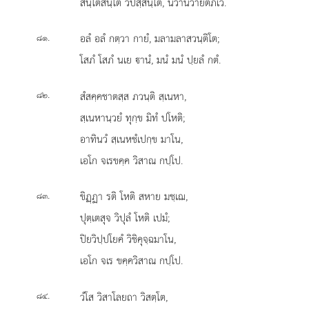
สนฺโตสนฺโต วิปสฺสนฺโต, นวานวายตึภเว.
.
อลํ
อลํ กตฺวา กายํ, มลามลาสวนฺติโต;
๘๑
โสภํ โสภํ นเย านํ, มนํ มนํ ปฺยลํ กตํ.
.
สํสคฺคชาตสฺส ภวนฺติ สฺเนหา,
๘๒
สฺเนหานฺวยํ ทุกฺข มิทํ ปโหติ;
อาทินวํ สฺเนหชํเปกฺข มาโน,
เอโก จเรขคฺค วิสาณ กปฺโป.
.
ขิฏฺฏา
รติ โหติ สหาย มชฺเฌ,
๘๓
ปุตฺเตสุจ วิปุลํ โหติ เปมํ;
ปิยวิปฺปโยคํ วิชิคุจฺฉมาโน,
เอโก จเร ขคฺควิสาณ กปฺโป.
.
วํโส
วิสาโลยถา วิสตฺโต,
๘๔