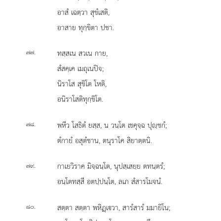
อาสํ เฉตฺวา สุขํเสติ,
อาสาย ทุกฺขิตา ปชา.
.
ทสฺสเน สวเน กาย,
๗๗
สํสคฺเค เมถุเนปิจ;
นิราโส สุขิโต โหติ,
อนิราโสติทุกฺขิโต.
.
พหีว
โสธิตํ ยสฺส, น วนฺโต เชคุจฺฉ ปุฺชกํ;
๗๘
ตํกายํ อสุตํชาน, ตนุราโค สิยาตฺตนิ.
.
กาเยวิราค มิจฺฉนฺโต, นุปสฺเสยฺย ตทนฺตรํ;
๗๙
อนฺโตทสฺสี อตปฺปนฺโต, ลเภ สํสารโมจนํ.
.
สตฺตา
สตฺตา พหิฏฺเวา, สารํสารํ มมายิโน;
๘๐