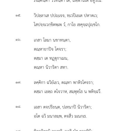
ภณฺฑนฺตา วิวทนฺตา เต, นิพฺพานโต อทูริโน.
.
วิปลฺลาเส ปปฺเจจ, ทฺเวปิเอเต ปหาตเว;
๑๕
โสปจฺจเวกฺขิตพฺเพ วํ, กาโย เชคุจฺฉปุฺชโก.
.
เกสา
โลมา นขาทนฺตา,
๑๖
ตณฺหายาปิจ โคจรา;
ตสฺมา เต ทฏฺุกาเมน,
ตณฺหา นิวาริตา สทา.
.
ลคฺคิกา ฉวิยํเยว, ตณฺหา พาหิรโคจรา;
๑๗
ตสฺมา เอตฺถ ตโจวาห, สมฺพุทฺโธ น พหิจฺฉวึ.
.
เอสา
ตจปริยนฺต, ปเทนาปิ นิวาริตา;
๑๘
อโต ฉวิ มนาลมฺพ, ตจสีว มเนกเร.
.
๑๙