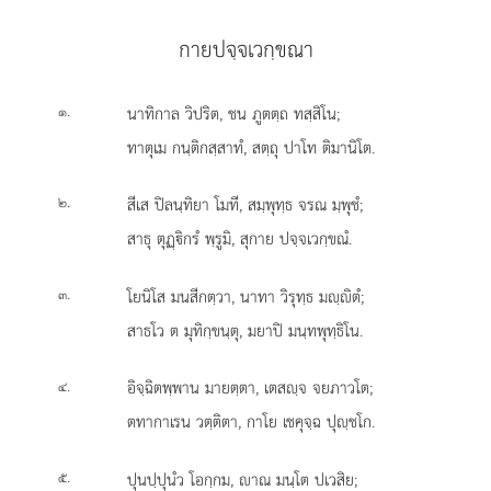
กายปจฺจเวกฺขณา
.
นาทิกาล
วิปริต, ชน ภูตตฺถ ทสฺสิโน;
๑
ทาตุเม กนฺติกสฺสาทํ, สตฺถุ ปาโท ติมานิโต.
.
สีเส
ปิลนฺทิยา โมที, สมฺพุทฺธ จรณ มฺพุชํ;
๒
สาธุ ตุฏฺิกรํ พฺรูมิ, สุกาย ปจฺจเวกฺขณํ.
.
โยนิโส มนสีกตฺวา, นาทา วิรุทฺธ มฺิตํ;
๓
สาธโว ต มุทิกฺขนฺตุ, มยาปิ มนฺทพุทฺธิโน.
.
อิจฺฉิตพฺพาน
มายตฺตา, เตสฺจ จยภาวโต;
๔
ตทากาเรน วตฺติตา, กาโย เชคุจฺฉ ปุฺชโก.
.
ปุนปฺปุนํว โอกฺกม, าณ มนฺโต ปเวสิย;
๕