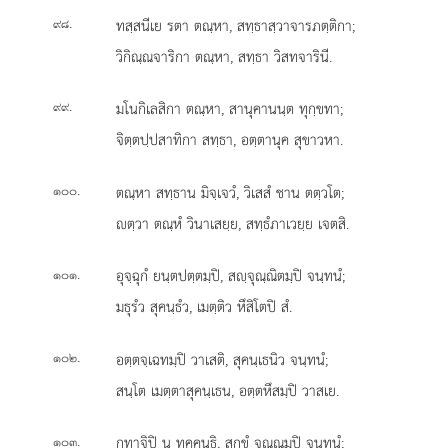
.
ทสฺสนีเย
รตา ตณฺหา, สทฺธาสฺวาจารภตฺติกา;
๙๘
วิกิณฺณจาริกา ตณฺหา, สทฺธา วิสทจารินี.
.
มโนกิเลสิกา ตณฺหา, สานุคานนฺต ทุกฺขทา;
๙๙
จิตฺตปฺปสาทิกา สทฺธา, อตฺตานุค สุขาวหา.
.
ตณฺหา
สทฺธาน มิจฺเจวํ, วิเสสํ ชาน ตตฺวโต;
๑๐๐
ตฺวา ตณฺหํ วินาเสยฺย, สทฺธํภาเวยฺย เจตสิ.
.
อุจฺฉุกํ ยนฺตปตฺตมฺปิ, สฺจุณฺณิตมฺปิ จนฺทนํ;
๑๐๑
มธุรํว สุคนฺธํว, เมตฺติว หึสิโตปิ สํ.
.
อตฺตจฺเฉทมฺปิ
วาเสติ, สุคนฺเธนิว จนฺทนํ;
๑๐๒
สนฺโต เมตฺตาสุคนฺเธน, อตฺตหึสมฺปิ วาสเย.
.
กทาจิปิ น ทุคฺคนฺธิ, สุกฺขํ จุณฺณมฺปิ จนฺทนํ;
๑๐๓