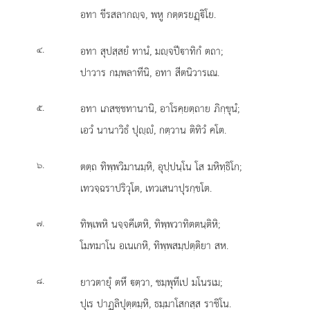
อทา ขีรสลากฺจ, พหู กตฺตรยฏฺิโย.
.
อทา สุปสฺสยํ ทานํ, มฺจปีาทิกํ ตถา;
๔
ปาวาร กมฺพลาทีนิ, อทา สีตนิวารเณ.
.
อทา เภสชฺชทานานิ, อาโรคฺยตฺถาย ภิกฺขุนํ;
๕
เอวํ นานาวิธํ ปุฺํ, กตฺวาน ติทิวํ คโต.
.
ตตฺถ ทิพฺพวิมานมฺหิ, อุปฺปนฺโน โส มหิทฺธิโก;
๖
เทวจฺฉราปริวุโต, เทวเสนาปุรกฺขโต.
.
ทิพฺเพหิ นจฺจคีเตหิ, ทิพฺพวาทิตตนฺติหิ;
๗
โมทมาโน อเนเกหิ, ทิพฺพสมฺปตฺติยา สห.
.
ยาวตายุํ ตหึ ตฺวา, ชมฺพุทีเป มโนรเม;
๘
ปุเร ปาฏลิปุตฺตมฺหิ, ธมฺมาโสกสฺส ราชิโน.