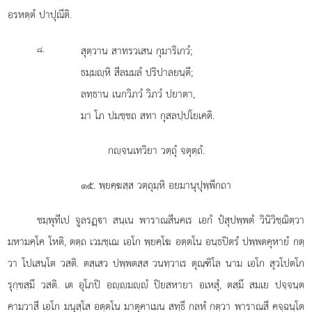
อรหตฺตํ ปาปุณีติ.
.
สุตฺวาน
สาทรวเสน กุมาริเกวํ;
๘
ธมฺมฺหิ สีลมมลํ ปริปาลยนฺตี;
ลทฺธาน เนกวิภวํ วิภวํ ปยาตา,
มา โภ ปมชฺชถ สทา กุสลปฺปโยเคติ.
กฺจนเทวิยา วตฺถุํ จตุตฺถํ.
๑๕. พฺยคฺฆสฺส วตฺถุมฺหิ อยมานุปุพฺพีกถา
ชมฺพุทีเป จูลรฏฺา สนฺเน พาราณสีนคเร เอกํ ปํสุปพฺพตํ วินิวิชฺฌิตฺวา
มหามคฺโค โหติ, ตตฺถ เวมชฺเฌ เอโก พฺยคฺโฆ อตฺตโน อนฺธปิตรํ ปพฺพตคุหายํ กตฺ
วา โปเสนฺโต วสติ. ตสฺเสว ปพฺพตสฺส วนทฺวาเร ตุณฺฑิโล นาม เอโก สุวโปตโก
รุกฺขสฺมึ วสติ. เต อุโภปิ อฺมฺํ ปิยสหายา อเหสุํ, ตสฺมึ สมเย ปจฺจนฺต
คามวาสี เอโก มนุสฺโส อตฺตโน มาตุคาเมน สทฺธึ กลหํ กตฺวา พาราณสึ คจฺฉนฺโต