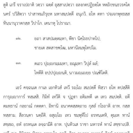
ตูติ เภรึ จราเปถาติ วตฺวา ฉตฺตํ อุสฺสาเปตฺวา อลงฺกตปฏิยตฺโต หตฺถิกฺขนฺธวรคโต
นครํ ปวิสิตฺวา ปาสาทมภิรุยฺห มหาสมฺปตฺตึ อนุภวิ. อโห ตทา ปจฺเจกพุทฺธสฺส
ทินฺนานุวาตกสฺส วิปาโก. เตนาหุ โปราณา.
.
ยถา สาสปมตฺตมฺหา, พีชา นิคฺโรธปาทโป;
๑๒
ชายเต สตสาขฑฺโฒ, มหานีลมฺพุโทปโม.
.
ตเถว ปุฺกมฺมมฺหา, อณุมฺหา วิปุลํ ผลํ;
๑๓
โหตีติ อปฺปปุฺนฺติ, นาวมฺเยฺย ปณฺฑิโตติ.
เอวํ คจฺฉนฺเต กาเล เอกทิวสํ เทวี รฺโ สมฺปตฺตึ ทิสฺวา อโห ตปสฺสีติ
การุฺาการํ ทสฺเสสิ. กิมิทํ เทวีติ จ ปุฏฺา อติมหตี เต เทว สมฺปตฺติ. อตี
ตมทฺธานํ กลฺยาณํ กตตฺตา. อิทานิ อนาคตสฺสตฺถาย กุสลํ กโรถาติ อาห. กสฺส
ทสฺสาม. สีลวนฺตา นตฺถีติ. อสุฺโ เทว ชมฺพุทีโป อรหนฺเตหิ, ตุมฺเห ทานํ
สชฺเชถ, อหํ อรหนฺเต ลจฺฉามีติ อาห. ปุนทิวเส ราชา มหารหํ ทานํ สชฺชาเปสิ.