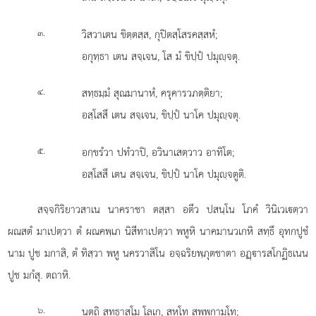
.
วิสวาเตน ขิตฺตสฺส, กุปิตสฺโสรคสฺสหํ;
๓
อกุทฺธา เตน สจฺเจน, โส มํ ขิปฺปํ ปมุฺจตุ.
.
สทฺธมฺมํ สุณมานาหํ, ครุคารวภตฺติยา;
๔
อสฺโสสึ เตน สจฺเจน, ขิปฺปํ นาโค ปมุฺจตุ.
.
อกฺขรํวา
ปทํวาปิ, อวินาเสตฺวาว อาทิโต;
๕
อสฺโสสึ เตน สจฺเจน, ขิปฺปํ นาโค ปมุฺจตูติ.
สจฺจกิริยาวสาเน นาคราชา ตสฺสา อตีว ปสนฺโน โภคํ วินิเวเตฺวา
ผณสตํ มาเปตฺวา ตํ ผณคพฺเภ นิสีทาเปตฺวา พหูหิ นาคมานวเกหิ สทฺธึ อุทกปูชํ
นาม ปูช มกาสิ, ตํ ทิสฺวา พหู นครวาสิโน อจฺฉริยพฺภุตชาตา อฏฺารสโกฏิธเนน
ปูช มกํสุ. ตถาหิ.
.
นตฺถิ สทฺธาสโม โลเก, สุหโท สพฺพกามโท;
๖