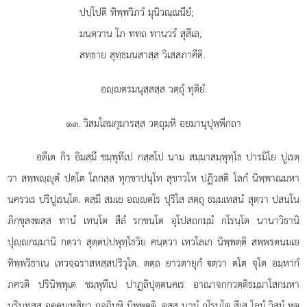
ปปฺโปติ ทิพฺพวิภวํ มุนิวณฺณนียํ;
มนฺตฺวาน โภ ททถ ทานวรํ สุสีเล,
สทฺธาย สุทฺธมนสาสฺส วิเสสภาคีติ.
อฺตรมนุสฺสสฺส วตฺถุํ ทุติยํ.
๑๓. วิสมโลมกุมารสฺส วตฺถุมฺหิ อยมานุปุพฺพีกถา
อตีเต
กิร อิมสฺมึ ชมฺพุทีเป กสฺสโป นาม สมฺมาสมฺพุทฺโธ ปารมิโย ปูเรตฺ
วา สพฺพฺุตํ ปตฺโต โลกสฺส ทุกฺขาปนุโท สุขาวโห ปฏิวสติ โลกํ นิพฺพาณมหา
นครวเร ปริปูเรนฺโต. ตสฺมึ สมเย อฺตโร ปุริโส สตฺถุ ธมฺมเทสนํ สุตฺวา ปสนฺโน
ภิกฺขุสงฺฆสฺส ทานํ เทนฺโต สีลํ รกฺขนฺโต อุโปสถกมฺมํ กโรนฺโต นานาวิธานิ
ปุฺกมฺมานิ กตฺวา สุตฺตปฺปพุทฺโธวิย คนฺตฺวา เทวโลเก นิพฺพตฺติ สพฺพรตนมเย
ทิพฺพวิธาเน เทวจฺฉราสหสฺสปริวุโต. ตตฺถ ยาวตายุกํ ตฺวา ตโต จุโต อมฺหากํ
ภควติ ปรินิพฺพุเต ชมฺพุทีเป ปาฏลิปุตฺตนคเร อาณาจกฺกวตฺติธมฺมาโสกมหา
นรินฺทสฺส อคฺคมเหสิยา กุจฺฉิมฺหิ นิพฺพตฺติ. ตสฺส นามํ กโรนฺโต สีเส โลมํ วิสมํ หุตฺ