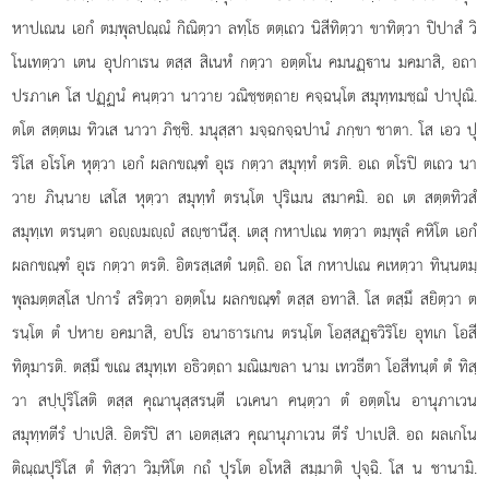
หาปเณน เอกํ ตมฺพุลปณฺณํ กิณิตฺวา ลทฺโธ ตตฺเถว นิสีทิตฺวา ขาทิตฺวา ปิปาสํ วิ
โนเทตฺวา เตน อุปกาเรน ตสฺส สิเนหํ กตฺวา อตฺตโน คมนฏฺาน มคมาสิ, อถา
ปรภาเค โส ปฏฺฏนํ คนฺตฺวา นาวาย วณิชฺชตฺถาย คจฺฉนฺโต สมุทฺทมชฺฌํ ปาปุณิ.
ตโต สตฺตเม ทิวเส นาวา ภิชฺชิ. มนุสฺสา มจฺฉกจฺฉปานํ ภกฺขา ชาตา. โส เอว ปุ
ริโส อโรโค หุตฺวา เอกํ ผลกขณฺฑํ อุเร กตฺวา สมุทฺทํ ตรติ. อเถ ตโรปิ ตเถว นา
วาย ภินฺนาย เสโส หุตฺวา สมุทฺทํ ตรนฺโต ปุริเมน สมาคมิ. อถ เต สตฺตทิวสํ
สมุทฺเท ตรนฺตา อฺมฺํ สฺชานึสุ. เตสุ กหาปเณ ทตฺวา ตมฺพุลํ คหิโต เอกํ
ผลกขณฺฑํ อุเร กตฺวา ตรติ. อิตรสฺเสตํ นตฺถิ. อถ โส กหาปเณ คเหตฺวา ทินฺนตมฺ
พุลมตฺตสฺโส ปการํ สริตฺวา อตฺตโน ผลกขณฺฑํ ตสฺส อทาสิ. โส ตสฺมึ สยิตฺวา ต
รนฺโต ตํ ปหาย อคมาสิ, อปโร อนาธารเกน ตรนฺโต โอสฺสฏฺวิริโย อุทเก โอสี
ทิตุมารติ. ตสฺมึ ขเณ สมุทฺเท อธิวตฺถา มณิเมขลา นาม เทวธีตา โอสีทนฺตํ ตํ ทิสฺ
วา สปฺปุริโสติ ตสฺส คุณานุสฺสรนฺตี เวเคนา คนฺตฺวา ตํ อตฺตโน อานุภาเวน
สมุทฺทตีรํ ปาเปสิ. อิตรํปิ สา เอตสฺเสว คุณานุภาเวน ตีรํ ปาเปสิ. อถ ผลเกโน
ติณฺณปุริโส ตํ ทิสฺวา วิมฺหิโต กถํ ปุรโต อโหสิ สมฺมาติ ปุจฺฉิ. โส น ชานามิ.