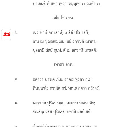
ปาเลนฺติ ตํ สทา เทวา, สมุทฺเท วา ถเลปิ วา.
ตโต โส อาห.
.
เนว ทานํ อทาสาหํ, น สีลํ ปริปาลยึ;
๖
📜
เกน เม ปุฺกมฺเมน, มมํ รกฺขนฺติ เทวตา;
ปุจฺฉามิ สํสยํ ตุยฺหํ, ตํ เม อกฺขาหิ เทวเตติ.
เทวตา อาห.
.
อคาธา ปารเค ภีเม, สาคเร ทุริตา กเร;
๗
ภินฺนนาโว ตรนฺโต ตฺวํ, หทเย กตฺวา กลิงฺครํ.
.
ตฺวา สปฺปุริเส ธมฺเม, อตฺตาน มนเวกฺขิย;
๘
ขณสนฺถวสฺส ปุริสสฺส, อทาสิ ผลกํ สกํ.
.
ตํ ตุยฺหํ มิตฺตธมฺมฺจ, ทานฺจ ผลกสฺส เต;
๙