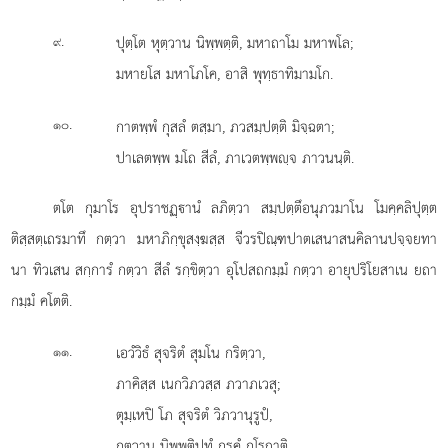
.
ปุตฺโต
หุตฺวาน นิพฺพตฺติ, มหาถาโม มหาพโล;
๙
มหายโส มหาโภโค, อาสิ พุทฺธาทิมามโก.
.
กาตพฺพํ กุสลํ ตสฺมา, ภวสมฺปตฺติ มิจฺฉตา;
๑๐
ปาเลตพฺพ มโถ สีลํ, ภาเวตพฺพฺจ ภาวนนฺติ.
ตโต กุมาโร อุปราชฏฺานํ ลภิตฺวา สมฺปตฺตึอนุภวมาโน โมคฺคลิปุตฺต
ติสฺสตฺเถรมาทึ กตฺวา มหาภิกฺขุสงฺฆสฺส จีวรปิณฺฑปาตเสนาสนคิลานปจฺจยทา
นา ทิวเสน สกฺการํ กตฺวา สีลํ รกฺขิตฺวา อุโปสถกมฺมํ กตฺวา อายุปริโยสาเน ยถา
กมฺมํ คโตติ.
.
เอวํวิธํ สุจริตํ สุมโน กริตฺวา,
๑๑
ภาคิสฺส เนกวิภวสฺส ภวาภเวสุ;
ตุมฺเหปิ โภ สุจริตํ วิภวานุรูปํ,
กตฺวาน นิพฺพุติปทํ กรคํ กโรถาติ.