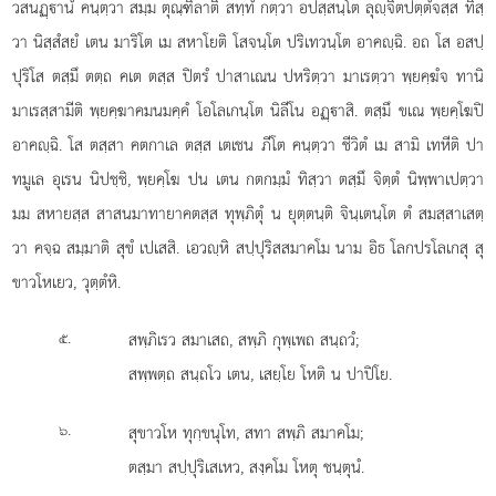
วสนฏฺานํ คนฺตฺวา สมฺม ตุณฺฑิลาติ สทฺทํ กตฺวา อปสฺสนฺโต ลุฺจิตปตฺตํจสฺส ทิสฺ
วา นิสฺสํสยํ เตน มาริโต เม สหาโยติ โสจนฺโต ปริเทวนฺโต อาคฺฉิ. อถ โส อสปฺ
ปุริโส ตสฺมึ ตตฺถ คเต ตสฺส ปิตรํ ปาสาเณน ปหริตฺวา มาเรตฺวา พฺยคฺฆํจ ทานิ
มาเรสฺสามีติ พฺยคฺฆาคมนมคฺคํ โอโลเกนฺโต นิลีโน อฏฺาสิ. ตสฺมึ ขเณ พฺยคฺโฆปิ
อาคฺฉิ. โส ตสฺสา คตกาเล ตสฺส เตเชน ภีโต คนฺตฺวา
ชีวิตํ เม สามิ เทหีติ ปา
ทมูเล อุเรน นิปชฺชิ, พฺยคฺโฆ ปน เตน กตกมฺมํ ทิสฺวา ตสฺมึ จิตฺตํ นิพฺพาเปตฺวา
มม สหายสฺส สาสนมาทายาคตสฺส ทุพฺภิตุํ น ยุตฺตนฺติ จินฺเตนฺโต ตํ สมสฺสาเสตฺ
วา คจฺฉ สมฺมาติ สุขํ เปเสสิ. เอวฺหิ สปฺปุริสสมาคโม นาม อิธ โลกปรโลเกสุ สุ
ขาวโหเยว, วุตฺตํหิ.
.
สพฺภิเรว สมาเสถ, สพฺภิ กุพฺเพถ สนฺถวํ;
๕
สพฺพตฺถ สนฺถโว เตน, เสยฺโย โหติ น ปาปิโย.
.
สุขาวโห ทุกฺขนุโท, สทา สพฺภิ สมาคโม;
๖
ตสฺมา สปฺปุริเสเหว, สงฺคโม โหตุ ชนฺตุนํ.