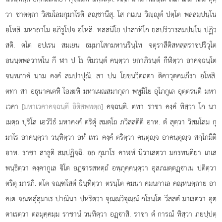
วา ชาตตฺถา วิสมโลมกุมาโรติ สฺชานึสุ. โส กเมน วิฺุตํ ปตฺโต พลสมฺปนฺโน
อโหสิ. มหาถาโม อภิรูโปจ อโหสิ. ทสฺสนีโย ปาสาทิโก ยสปริวารสมฺปนฺโน ปฏิว
สติ. ตโต อปเรน สมเยน ธมฺมาโสกมหานรินฺโท จตุราสีติสหสฺสราชปริวุโต
อนนฺตพลวาหโน กี ฬา ป โร หิมวนฺตํ คนฺตฺวา ยถาภิรนฺตํ กีฬิตฺวา อาคจฺฉนฺโต
จนฺทภาคํ นาม คงฺคํ สมฺปาปุณิ. สา ปน โยชนวิตฺถตา ติคาวุตคมฺภีรา อโหสิ.
ตทา สา อธุนาคเตหิ โอเฆหิ มหาเผณสมากุลา พหูมิโย อุโภกูเล อุตฺตรนฺตี มหา
เวคา
[มหาเวคาคจฺฉนฺตี อิติสพฺพตฺถ]
คจฺฉนฺติ. ตทา ราชา คงฺคํ ทิสฺวา โก นา
เมตฺถ ปุริโส เอวํวิธํ มหาคงฺคํ ตริตุํ สมตฺโถ ภวิสฺสตีติ อาห. ตํ สุตฺวา วิสมโลม กุ
มาโร อาคนฺตฺวา วนฺทิตฺวา อหํ เทว คงฺคํ ตริตฺวา คนฺตุฺจ อาคนฺตุฺจ สกฺโกมีติ
อาห. ราชา สาธูติ สมฺปฏิจฺฉิ. อถ กุมาโร คาฬฺหํ นิวาเสตฺวา มกรทนฺติยา
เกเส
พนฺธิตฺวา คงฺคากูเล ิโต อฏฺารสหตฺถํ อพฺภุคฺคนฺตฺวา อุสภมตฺตฏฺาเน ปติตฺวา
ตริตุ มารภิ. ตโต จณฺฑโสตํ ฉินฺทิตฺวา ตรนฺโต คมนา คมนกาเล คณฺหนตฺถาย อา
คเต จณฺฑสุํสุมาเร ปาณินา ปหริตฺวา จุณฺณวิจุณฺณํ กโรนฺโต วีสสตํ มาเรตฺวา อุตฺ
ตาเรตฺวา ตลมุคฺคมฺม ราชานํ วนฺทิตฺวา อฏฺาสิ. ราชา ตํ การณํ ทิสฺวา ภยปฺปตฺ