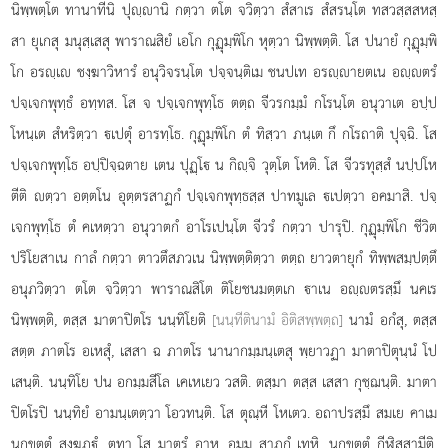
นิพฺพตฺโต ทานาทีนิ ปุฺานิ กตฺวา ตโต จวิตฺวา สํสาเร สํสรนฺโต ทสวสฺสสหสฺ
สา ยุเกสุ มนุสฺเสสุ พาราณสิยํ เอโก กุฏุมฺพิโก หุตฺวา นิพฺพตฺติ. โส ปนายํ กุฏุมฺพิ
โก อรฺเ ชงฺฆาวิหารํ อนุวิจรนฺโต ปจฺจนฺติเม ชนปเท อรฺายตเน อฺตรํ
ปจฺเจกพุทฺธํ อทฺทส. โส จ ปจฺเจกพุทฺโธ ตตฺถ จีวรกมฺมํ กโรนฺโต อนุวาเต อปฺป
โหนฺเต สํหริตฺวา เปตุํ อารทฺโธ. กุฏุมฺพิโก ตํ ทิสฺวา ภนฺเต กึ กโรถาติ ปุจฺฉิ. โส
ปจฺเจกพุทฺโธ อปฺปิจฺฉตาย เตน ปุฏฺโ น กิฺจิ วุตฺโต โหติ. โส จีวรทุสฺสํ นปฺปโห
ตีติ ตฺวา อตฺตโน อุตฺตรสาฏกํ ปจฺเจกพุทฺธสฺส ปาทมูเล เปตฺวา อคมาสิ. ปจฺ
เจกพุทฺโธ ตํ คเหตฺวา อนุวาตกํ อาโรเปนฺโต จีวรํ กตฺวา ปารุปิ. กุฏุมฺพิโก ชีวิต
ปริโยสาเน กาลํ กตฺวา ตาวตึสภวเน นิพฺพตฺติตฺวา ตตฺถ ยาวตายุกํ ทิพฺพสมฺปตฺตึ
อนุภวิตฺวา ตโต จวิตฺวา พาราณสิโต ติโยชนมตฺตเก าเน อฺตรสฺมึ นคเร
นิพฺพตฺติ, ตสฺส มาตาปิตโร นนฺทิโยติ
[นนฺทีตินามํ อิติสพฺพตฺถ]
นามํ อกํสุ, ตสฺส
สตฺต ภาตโร อเหสุํ, เสสา ฉ ภาตโร นานากมฺมนฺเตสุ พฺยาวฏา มาตาปิตุนฺนํ โป
เสนฺติ. นนฺทิโย ปน อกมฺมสีโล เคเหเยว วสติ. ตสฺมา ตสฺส เสสา กุชฺฌนฺติ. มาตา
ปิตโรปิ นนฺทิยํ อามนฺเตตฺวา โอวทนฺติ. โส ตุณฺหี โหเตว. อถาปรสฺมึ สมเย คาเม
นกฺขตฺตํ สงฺฆุฏฺํ, ตทา โส มาตรํ อาห. อมฺม สาฏกํ เทหิ, นกฺขตฺตํ กีฬิสฺสามีติ,