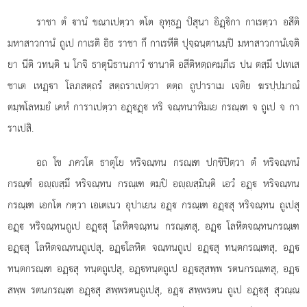
ราชา
ตํ านํ ขณาเปตฺวา ตโต อุทฺธฏ ปํสุนา อิฏฺิกา กาเรตฺวา อสีติ
มหาสาวกานํ ถูเป กาเรติ อิธ ราชา กึ กาเรหีติ ปุจฺฉนฺตานมฺปิ มหาสาวกานํเจติ
ยา นีติ วทนฺติ น โกจิ ธาตุนิธานภาวํ ชานาติ อสีติหตฺถคมฺภีเร ปน ตสฺมึ ปเทเส
ชาเต เหฏฺา โลภสตฺถรํ สตฺถราเปตฺวา ตตฺถ ถูปาราเม เจติย ฆรปฺปมาณํ
ตมฺพโลหมยํ เคหํ การาเปตฺวา อฏฺฏฺ หริ จณฺทนาทิมเย กรณฺเฑ จ ถูเป จ กา
ราเปสิ.
อถ โข ภควโต ธาตุโย หริจณฺทน กรณฺเฑ ปกฺขิปิตฺวา ตํ หริจณฺทนํ
กรณฺฑํ อฺสฺมึ หริจณฺทน กรณฺเฑ ตมฺปิ อฺสฺมินฺติ เอวํ อฏฺ หริจณฺทน
กรณฺเฑ เอกโต กตฺวา เอเตเนว อุปาเยน อฏฺ กรณฺเฑ อฏฺสุ หริจณฺทน ถูเปสุ
อฏฺ หริจณฺทนถูเป อฏฺสุ โลหิตจณฺทน กรณฺเฑสุ, อฏฺ โลหิตจณฺทนกรณฺเฑ
อฏฺสุ โลหิตจณฺทนถูเปสุ, อฏฺโลหิต จณฺทนถูเป อฏฺสุ ทนฺตกรณฺเฑสุ, อฏฺ
ทนฺตกรณฺเฑ อฏฺสุ ทนฺตถูเปสุ, อฏฺทนฺตถูเป อฏฺสุสพฺพ รตนกรณฺเฑสุ, อฏฺ
สพฺพ รตนกรณฺเฑ อฏฺสุ สพฺพรตนถูเปสุ, อฏฺ สพฺพรตน ถูเป อฏฺสุ สุวณฺณ