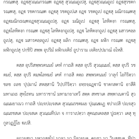
กรณฺเฑสุ. อฏฺสุวณฺณกรณฺเฑ อฏฺสุ สุวณฺณถูเปสุ, อฏฺสุวณฺณถูเป อฏฺสุรชตก
รณฺเฑสุ, อฏฺ รชตกรณฺเฑ อฏฺสุ รชตถูเปเส อฏฺ รชตถูเป อฏฺสุ มณิกรณฺเฑสุ
อฏฺมณิกเรณฺฑอฏฺสุวณฺณถูเปสุ, อฏฺ มณิถูเป อฏฺสุ โลหิตงฺก กรณฺเฑสุ,
อฏฺโลหิตงฺก กรณฺเฑ อฏฺสุ โลหิตงฺกถูเปสุ, อฏฺ โลหิตงฺกถูเป อฏฺสุ มสารคลฺล
ถูเปสุ, อฏฺ มสารคลฺลถูเป อฏฺสุ ผลิก กรณฺเฑสุ, อฏฺ ผฬิก กรณฺเฑ อฏฺสุ
ผฬิกถูเปสุ ปกฺขิปิ สพฺพ อุปริมํ ผฬิกเจติยํ ถูปาราม เจติยปฺปมาณํ อโหสิ.
ตสฺส อุปริสพฺพรตนมยํ เคหํ กาเรสิ ตสฺส อุปริ สุวณฺณมยํ, ตสฺส อุปริ รช
ตมยํ, ตสฺส อุปริ ตมฺพโลหมยํ เคหํ กาเรสิ ตตฺถ สพฺพรตนมยํ วาลุกํ โอกิริตฺวา
ชลช ถลช ปุปฺผานํ สหสฺสานิ วิปฺปกิริตฺวา อทฺธจฺฉฏฺานิ ชาตกสตานิ อาสีติ
มหาเถเร สุทฺโธทน มหาราชานํ มหามายาเทวึ สตฺต สหชาเต สพฺพาเนตานิ สุว
ณฺณมยาเนว กาเรสิ ปฺจปฺจสเต สุวณฺณรชตมเย ปุณฺณฆเฏ ปาเปสิ ปฺจสุว
ณฺณธชสเต ปฺจสเต สุวณฺณทีปเก จ การาเปตฺวา สุคณฺธเตลสฺส ปูเรตฺวา เตสุ ทุ
กูลวฏฺฏิโย เปสิ.
อถายสฺมา มหากสฺสโป มาลา มา มิลายนฺตุ. คณฺธา มา วินสฺสนฺตุ, ทีปา