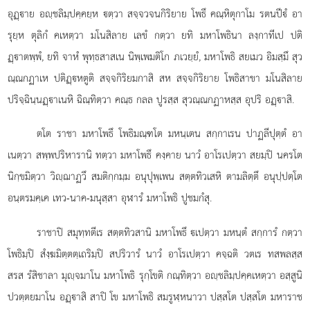
อุฏฺาย อฺชลิมฺปคฺคยฺห ตฺวา สจฺจวจนกิริยาย โพธึ คณฺหิตุกาโม รตนปีํ อา
รุยฺห ตุลิกํ คเหตฺวา มโนสิลาย เลขํ กตฺวา ยทิ มหาโพธินา ลงฺกาทีเป ปติ
ฏฺาตพฺพํ, ยทิ จาหํ พุทฺธสาสเน นิพฺเพมติโก ภเวยฺยํ, มหาโพธิ สยเมว อิมสฺมึ สุว
ณฺณกฏาเห ปติฏฺหตูติ สจฺจกิริยมกาสิ สห สจฺจกิริยาย
โพธิสาขา มโนสิลาย
ปริจฺฉินฺนฏฺาเนหิ ฉิณฺทิตฺวา คณฺธ กลล ปูรสฺส สุวณฺณกฏาหสฺส อุปริ อฏฺาสิ.
ตโต ราชา มหาโพธึ โพธิมณฺฑโต มหนฺเตน สกฺกาเรน ปาฏลีปุตฺตํ อา
เนตฺวา สพฺพปริหารานิ ทตฺวา มหาโพธึ คงฺคาย นาวํ อาโรเปตฺวา สยมฺปิ นครโต
นิกฺขมิตฺวา วิฺฌาฏวึ สมติกฺกมฺม อนุปุพฺเพน สตฺตทิวเสหิ ตามลิตฺตึ อนุปฺปตฺโต
อนฺตรมคฺเค เทว-นาค-มนุสฺสา อุฬารํ มหาโพธิ ปูชมกํสุ.
ราชาปิ สมุทฺทตีเร สตฺตทิวสานิ มหาโพธึ เปตฺวา มหนฺตํ สกฺการํ กตฺวา
โพธิมฺปิ สํงฺฆมิตฺตตฺเถริมฺปิ สปริวารํ นาวํ อาโรเปตฺวา คจฺฉติ วตเร ทสพลสฺส
สรส รํสิชาลา มุฺจมาโน มหาโพธิ รุกฺโขติ กณฺทิตฺวา อฺชลิมฺปคฺคเหตฺวา อสฺสูนิ
ปวตฺตยมาโน อฏฺาสิ สาปิ โข มหาโพธิ สมรูฬฺหนาวา ปสฺสโต ปสฺสโต มหาราช