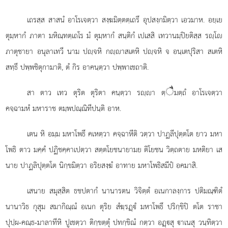
เถรสฺส สาสนํ อาโรเจตฺวา สงฺฆมิตฺตตฺเถรึ อุปสงฺกมิตฺวา เอวมาห. อยฺเย
ตุมฺหากํ ภาตา มหิณฺทตฺเถโร มํ ตุมฺหากํ สนฺติกํ เปเสสิ เทวานมฺปิยติสฺส รฺโ
ภาตุชายา อนุลาเทวี นาม ปฺจหิ กฺาสเตหิ ปฺจหิ จ อนฺเตปุริสา สเตหิ
สทฺธึ ปพฺพชิตุกามาติ, ตํ กิร อาคนฺตฺวา ปพฺพาเชถาติ.
สา ตาว เทว ตุริต ตุริตา คนฺตฺวา รฺา ตฺैมตฺถํ อาโรเจตฺวา
คจฺฉามหํ มหาราช ตมฺพปณฺณิทีปนฺติ อาห.
เตน หิ อมฺม มหาโพธึ คเหตฺวา คจฺฉาหีติ วตฺวา ปาฏลีปุตฺตโต ยาว มหา
โพธิ ตาว มคฺคํ ปฏิชคฺคาเปตฺวา สตฺตโยชนายามย ติโยชน วิตฺถตาย มหติยา เส
นาย ปาฏลิปุตฺตโต นิกฺขมิตฺวา อริยสงฺฆํ อาทาย มหาโพธิสมีปํ อคมาสิ.
เสนาย สมุสฺสิต ธชปตากํ นานารตน วิจิตฺตํ อเนกาลงฺการ ปติมณฺฑิตํ
นานาวิธ กุสุม สมากิณฺณํ อเนก ตุริย สํฆฺรฏฺํ มหาโพธึ ปริกฺขิปิ ตโต ราชา
ปุปฺผ-คณฺธ-มาลาทีหิ ปูเชตฺวา ติกฺขตฺตุํ ปทกฺขิณํ กตฺวา อฏฺสุ าเนสุ วนฺทิตฺวา