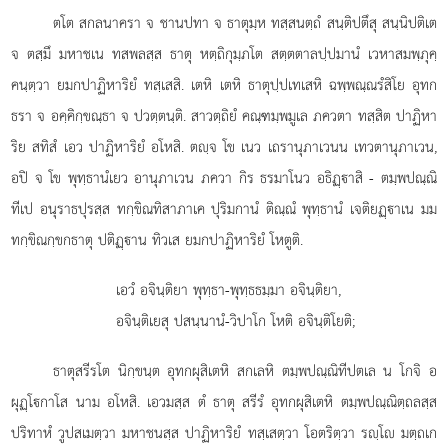
ตโต สกลนาครา จ ชานปทา จ ธาตุมฺห ทสฺสนตฺถํ สนฺติปตึสุ สนฺนิปติเต
จ ตสฺมึ มหาชเน ทสพลสฺส ธาตุ หตฺถิกุมฺภโต สตฺตตาลปฺปมานํ เวหาสมพฺภุคฺ
คนฺตฺวา ยมกปาฏิหาริยํ ทสฺเสสิ. เตหิ เตหิ ธาตุปฺปเทเสหิ ฉพฺพณฺณรํสิโย อุทก
ธรา จ อคฺคิกฺขณฺธา จ ปวตฺตนฺติ. สาวตฺถิยํ คณฺฑมฺพมูเล ภควตา ทสฺสิต ปาฏิหา
ริย สทิสํ เอว ปาฏิหาริยํ อโหสิ. ตฺจ โข เนว เถรานุภาเวนน เทวตานุภาเวน,
อปิ จ โข พุทฺธานํเยว อานุภาเวน ภควา กิร ธรมาโนว อธิฏฺาสิ - ตมฺพปณฺณิ
ทีเป อนุราธปุรสฺส ทกฺขิณทิสาภาเค ปุริมกานํ ติณฺณํ พุทฺธานํ เจติยฏฺาเน มม
ทกฺขิณกฺขกธาตุ ปติฏฺาน ทิวเส ยมกปาฏิหาริยํ โหตูติ.
เอวํ อจินฺติยา พุทฺธา-พุทฺธธมฺมา อจินฺติยา,
อจินฺติเยสุ ปสนฺนานํ-วิปาโก โหติ อจินฺติโยติ;
ธาตุสรีรโต นิกฺขนฺต อุทกผุสิเตหิ สกเลหิ ตมฺพปณฺณิทีปตเล น โกจิ อ
ผุฏฺโกาโส นาม อโหสิ. เอวมสฺส ตํ ธาตุ สรีรํ อุทกผุสิเตหิ ตมฺพปณฺณิตฺถลสฺส
ปริทาหํ วูปสเมตฺวา มหาชนสฺส ปาฏิหาริยํ ทสฺเสตฺวา โอตริตฺวา รฺโ มตฺถเก