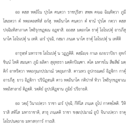
อถ ตสฺส หตฺถิโน ปุรโต คนฺตฺวา ราชปุริสา สพฺพ คจฺเฉ ฉิณฺทิตฺวา ภูมึ
โสเธตฺวา ตํ หตฺถตลสทิสํ อกํสุ. หตฺถินาโค คนฺตฺวา ตํ านํ ปุรโต กตฺวา ตสฺส
ปจฺฉิมทิสาภาเค โพธิรุกฺขฏฺเน อฏฺาสิ. อถสฺส มตฺถกโต ธาตุํ โอโรเปตุํ อารภึสุ
นาโค โอโรเปตุํ น เทติ. เถรํ ปุจฺฉิ, กสฺมา ภนฺเต นาโค ธาตุํ โอโรเปตุํ น เทตีติ
อารุฬฺหํ มหาราช โอโรเปตุํ น วฏฺฏติติ. ตสฺมิฺจ กาเล อภยวาปิยา อุทกํ
ชินฺนํ โหติ สมนฺตา ภูมิ ผลิตา สุอุทฺธรา มตฺติกปิณฺฑา. ตโต มหาชโน สีฆสีฆํ มตฺ
ติกํ อาหริตฺวา หตฺถกุมฺภปฺปมาณํ วตฺถุมกาสิ. ตาวเทว ถูปกรณตฺถํ อิฏฺิกา กาตุํ
อารภึสุ. ยาว อิฏฺิกา ปรินิฏฺนฺติ ตาว หตฺถินาโค กติปาหํ ทิวา โพธิรุกฺขฏฺาเน
หตฺถิสาลายํ ติฏฺติ. รตฺติยํ ถูปปติฏฺาน ภูมิยํ ปริยายติ.
อถ วตฺถุํ วินาเปตฺวา ราชา เถรํ ปุจฺฉิ, กีทิโส ภนฺเต ถูโป กาตพฺโพติ. วีหิ
ราสิ สทิโส มหาราชาติ, สาธุ ภนฺเตติ ราชา ชงฺฆปฺปมาณํ
ถูปํ จินาเปตฺวา ธาตุ
โอโรปนตฺถาย มหาสกฺการํ กาเรสิ.