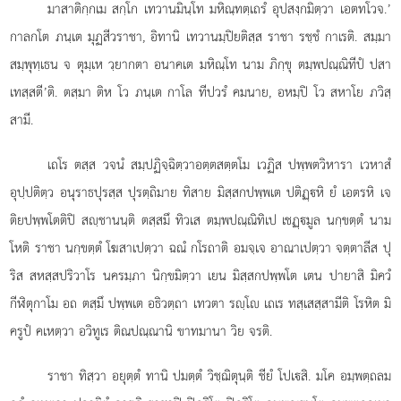
มาสาติกฺกเม สกฺโก เทวานมินฺโท มหิณฺทตฺเถรํ อุปสงฺกมิตฺวา เอตทโวจ.’
กาลกโต ภนฺเต มุฏสีวราชา, อิทานิ เทวานมฺปิยติสฺส ราชา รชฺชํ กาเรติ. สมฺมา
สมฺพุทฺเธน จ ตุมฺเห วฺยากตา อนาคเต มหิณฺโท นาม ภิกฺขุ ตมฺพปณฺณิทีปํ ปสา
เทสฺสตี’ติ. ตสฺมา ติห โว ภนฺเต กาโล ทีปวรํ คมนาย, อหมฺปิ โว สหาโย ภวิสฺ
สามี.
เถโร ตสฺส วจนํ สมฺปฏิจฺฉิตฺวาอตฺตสตฺตโม เวฏิส ปพฺพตวิหารา เวหาสํ
อุปฺปติตฺว อนุราธปุรสฺส ปุรตฺถิมาย ทิสาย มิสฺสกปพฺพเต ปติฏฺหิ ยํ เอตรหิ เจ
ติยปพฺพโตติปิ สฺชานนฺติ ตสฺสมึ ทิวเส ตมฺพปณฺณิทิเป เชฏฺมูล นกฺขตฺตํ นาม
โหติ ราชา นกฺขตฺตํ โฆสาเปตฺวา ฉณํ กโรถาติ อมจฺเจ อาณาเปตฺวา จตฺตาลีส ปุ
ริส สหสฺสปริวาโร นครมฺภา นิกฺขมิตฺวา เยน มิสฺสกปพฺพโต เตน ปายาสิ มิควํ
กีฬิตุกาโม อถ ตสฺมึ ปพฺพเต อธิวตฺถา เทวตา รฺโ เถเร ทสฺเสสฺสามีติ โรหิต มิ
ครูปํ คเหตฺวา อวิทูเร ติณปณฺณานิ ขาทมานา วิย จรติ.
ราชา ทิสฺวา อยุตฺตํ ทานิ ปมตฺตํ วิชฺฌิตุนฺติ ชียํ โปเสิ. มโค อมฺพตฺถลม