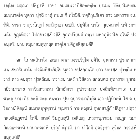
รฺโ มตฺถเก ปติฏฺหิ ราชา อมเตเนวาภิสิตฺตคตฺโต ปรเมน ปีติปาโมชฺเชน
สมนฺนาคโต หุตฺวา ปุจฺฉิ ธาตุํ ภนฺเต กึ กโรมีติ. หตฺถิกุมฺภิเยว ตาว มหาราช เป
หีติ. ราชา ธาตุวงฺโคฏกํ หตฺถิกุมฺเภ เปสิ. ปมุทิโต นาโค กุฺจนาทํ นทิ มหา
เมโฆ อุฏฺหิตฺวา โปกฺขรวสฺสํ วสิสิ อุกทปริยนฺตํ กตฺวา มหาภูมิจาโล อโหสิ ปจฺ
จนฺเตปิ นาม สมฺมาสมฺพุทฺธสฺส ธาตุโย ปติฏฺหิสฺสนฺตีติ.
อถ โส หตฺถินาโค อเนก ตาลาวจรปริวุโต อติวิย อุฬาเรน ปูชาสกฺกา
เรน สกฺกริยมาโน ปจฺฉิมทิสาภิมุโข หุตฺวา อปสกฺกนฺโต ยาว นครสฺส ปุรตฺถิม ทฺ
วารํ ตาว คนฺตฺวา ปุรตฺถิเมน ทฺวาเรน นครํ ปวิสิตฺวา สกลนคเร อุฬาราย ปูชาย
กยิรามานาย ทกฺขิณทฺวาเรน นิกฺขมิตฺวา ถูปารามสฺส ปจฺฉิมทิสาภาเค ปเภ
ชวตฺถุ นาม กิร อตฺถิ ตตฺถ คนฺตฺวา ปุน ถูปารามาภิมุโข เอว ปฏินิวตฺติ. โส จ ปุ
ริมกานํ ติณฺณํ สมฺมาสมฺพุทฺธานํ ธมฺมกรกํ กายพณฺธนํ อุทกสาฏีกํ ปติฏฺาเปตฺวา
กตเจติยฏฺานํ โหตี. ตเทตํ วินฏฺเสุปิ เจติเยสุ เทวตานุภาเวน กณฺฏก สมา
กิณฺณสาขาหิ นานาคจฺเฉหิ ปริวุตํ ติฏฺติ. มา นํ โกจิ อุจฺจิฏฺา สุวิมล กจวเรหิ
สนฺทุเสสีติ.