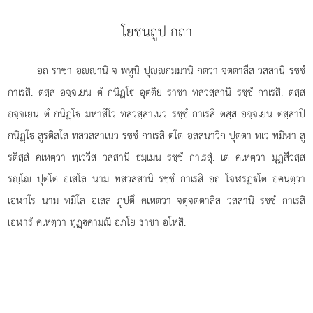
โยชนถูป กถา
อถ ราชา อฺานิ จ พหูนิ ปุฺกมฺมานิ กตฺวา จตฺตาลีส วสฺสานิ รชฺชํ
กาเรสิ. ตสฺส อจฺจเยน ตํ กนิฏฺโ อุตฺติย ราชา ทสวสฺสานิ รชฺชํ กาเรสิ. ตสฺส
อจฺจเยน ตํ กนิฏฺโ มหาสีโว ทสวสฺสาเนว รชฺชํ กาเรสิ ตสฺส อจฺจเยน ตสฺสาปิ
กนิฏฺโ สูรติสฺโส ทสวสฺสาเนว รชฺชํ กาเรสิ ตโต อสฺสนาวิก ปุตฺตา ทฺเว ทมิฬา สู
รติสฺสํ คเหตฺวา ทฺเววีส วสฺสานิ ธมฺเมน รชฺชํ กาเรสุํ. เต คเหตฺวา มุฏสีวสฺส
รฺโ ปุตฺโต อเสโล นาม ทสวสฺสานิ รชฺชํ กาเรสิ อถ โจฬรฏฺโต อคนฺตฺวา
เอฬาโร นาม ทมิโล อเสล ภูปตึ คเหตฺวา จตุจตฺตาลีส วสฺสานิ รชฺชํ กาเรสิ
เอฬารํ คเหตฺวา ทุฏฺคามณิ อภโย ราชา อโหสิ.