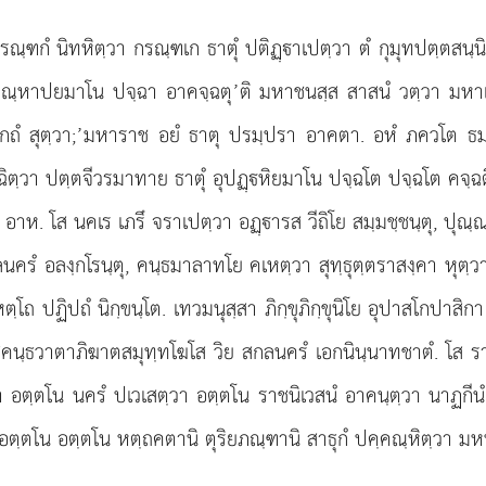
รณฺฑกํ นิทหิตฺวา กรณฺฑเก ธาตุํ ปติฏฺาเปตฺวา ตํ กุมุทปตฺตสนฺนิ
ฺคณฺหาปยมาโน ปจฺฉา อาคจฺฉตุ’ติ มหาชนสฺส สาสนํ วตฺวา มหาเทว
 กถํ สุตฺวา;’มหาราช อยํ ธาตุ ปรมฺปรา อาคตา. อหํ ภควโต ธมฺมภ
จฺฉิตฺวา ปตฺตจีวรมาทาย ธาตุํ อุปฏฺหิยมาโน ปจฺฉโต ปจฺฉโต คจฺ
 อาห. โส นคเร เภรึ จราเปตฺวา อฏฺารส วีถิโย สมฺมชฺชนฺตุ, ปุณ
กลนครํ อลงฺกโรนฺตุ, คนฺธมาลาทโย คเหตฺวา สุทฺธุตฺตราสงฺคา หุ
ถ ปฏิปถํ นิกฺขนฺโต. เทวมนุสฺสา ภิกฺขุภิกฺขุนิโย อุปาสโกปาสิก
. สุคนฺธวาตาภิฆาตสมุทฺทโฆโส วิย สกลนครํ เอกนินฺนาทชาตํ. โส 
ฺวา อตฺตโน นครํ ปเวเสตฺวา อตฺตโน ราชนิเวสนํ อาคนฺตฺวา นาฏกีน
 อตฺตโน อตฺตโน หตฺถคตานิ ตุริยภณฺฑานิ สาธุกํ ปคฺคณฺหิตฺวา มหนฺ