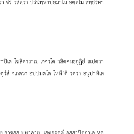
วา จิรํ วสิตฺวา ปรินิพฺพาปยมาโน อตฺตโน สทฺธิวิหา
ราปิเต โฆสิตาราเม ภควโต วสิตคนฺธกุฏิยํ เปตฺวา
ตุวํสํ กเถตฺวา อปฺปมตฺโต โหหี’ติ วตฺวา อนุปาทิเส
อุปราชสฺส มหาคาเม เสตจฺฉตฺตํ อุสฺสาปิตกาเล หตฺ