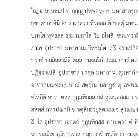
โถฏฺ นามชนปเท กุกฺกุฏปพฺพตนฺตเร มหาสาลรุกฺข
ธชปตากาทีนิ คาหาเปตฺวา ทิวสสฺส ติกฺขตฺตุํ มหนฺเต
ปเทโส พุทฺธสฺส ธรมานกาโล วิย อโหสิ. ชนปทวาสี มน
ภาเค อุปราชา มหาคาเม วิหรนฺโต เภรึ จราเปสิ? โ
ปราชํ ปสฺสิสฺสามีติ ตสฺส อนุจฺฉวิกํ ปณฺณาการํ ค
ปฏิจฺฉาเปสิ. อุปราชา? มาตุล มหากาฬ, ตุมฺหากํ ชน
อาทาสมณฺฑลปฺปมาณํ สตฺถุโน นลาฏธาตุ ฉพฺพณฺณรํ
อโหสีติ อาห. ตสฺส กุฏุมฺพิกสฺส กถํ สุณนฺตสฺสเอ
สหสฺสํ กหาปณานิ จ จตุสินฺธวยุตฺตรถฺจ สุวณฺณา
สิ. โส อุปราชา เอตฺตกํ กุฏุมฺพิกสฺส ทาเปตฺวา ตํ
วา รมณีเย ภูมิปฺปเทเส ขนฺธาวารํ พนฺธิตฺวา อมจฺจค