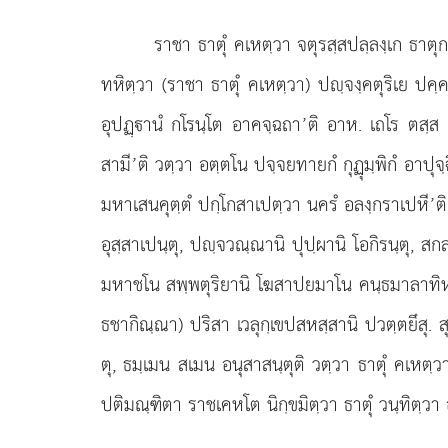
ราชา ธาตุํ คเหตฺวา จตุรสฺสปลฺลงฺเก ธาตุก
ทหิตฺวา (ราชา ธาตุํ คเหตฺวา) ปฺจงฺคตุริเย ปค
อุปฏฺานํ กโรนฺโต อาคจฺฉถา’ติ อาห. เถโร ตสฺส
สามี’ติ วตฺวา อตฺตโน ปจฺจยทายกํ กุฏุมฺพิกํ อาปุ
มหาเสนคุตฺตํ ปกฺโกสาเปตฺวา นครํ อลงฺกราเปหี’ติ
อุสฺสาเปนฺตุ, ปฺจวณฺณานิ ปุปฺผานิ
โอกิรนฺตุ, ส
มหาชโน สพฺพตุริยานิ โฆสาปยมาโน คนฺธมาลาทิหตฺโ
ธชากิณฺณา) ปริสา เวลุกฺเขปสหสฺสานิ ปวตฺตยึสุ
ตุ, ธมฺเมน สเมน อนุสาสนฺตุติ วตฺวา ธาตุํ คเหต
ปติมณฺฑิตา ราชเคหโต นิกฺขมิตฺวา ธาตุํ วนฺทิตฺวา