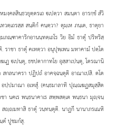
หมงฺคลสินฺธวยุตฺตรเถ เปตฺวา สมนฺตา อารกฺขํ สํวิ
ตฺเถรสฺส สนฺติกํ คนฺตฺวา? ตุมฺเห ภนฺเต, ธาตุยา
ณฺฑาคาริกอานนฺทตฺเถโร วิย อิมํ ธาตุํ ปริหริสฺ
ฉติ. ราชา ธาตุํ คเหตฺวา อนุปุพฺเพน มหาคามํ ปตฺโต
ฺณฆเฏ เปนฺตุ, ธชปตากาทโย อุสฺสาเปนฺตุ, โตรณานิ
ตฺวา สกลนาครา ปฏิปถํ อาคจฺฉนฺตุติ อาณาเปสิ. ตโต
า อปฺปมาณา อเหสุํ. (คนฺธมาลาทิ ปุณฺณฆฏสมุสฺสิต
ราชา นคเร พนฺธนาคาเร สพฺพสตฺเต พนฺธนา มุฺจนฺ
ํ สฺมทาสิ ธาตุํ วนฺทนฺตุติ. นาฏกี นานาภรเณหิ
ตํ ปูชมกํสุ.