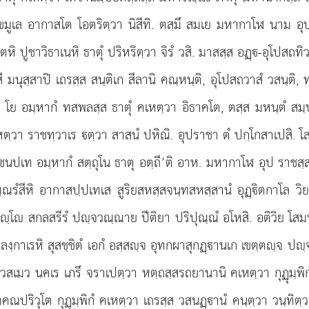
มูเล อากาสโต โอตริตฺวา นิสีทิ. ตสฺมึ สมเย มหากาโฬ นาม อุป
หิ ปูชาวิธาเนหิ ธาตุํ ปริหริตฺวา จิรํ วสิ. มาสสฺส อฏฺ-อุโปสถท
ุสฺสาปิ เถรสฺส สนฺติเก สีลานิ คณฺหนฺติ, อุโปสถวาสํ วสนฺติ, ทา
ย อมฺหากํ ทสพลสฺส ธาตุํ คเหตฺวา อิธาคโต, ตสฺส มหนฺตํ สมฺปตฺ
เหตฺวา ราชทฺวาเร ตฺวา สาสนํ ปหิณิ. อุปราชา ตํ ปกฺโกสาเปสิ. โส
ปเท อมฺหากํ สตฺถุโน ธาตุ อตฺถี’ติ อาห. มหากาโฬ อุป ราชสฺส กถ
สีหิ อากาสปฺปเทเส สูริยสหสฺสจนฺทสหสฺสานํ อุฏฺิตกาโล วิย
ว รฺโ สกลสรีรํ ปฺจวณฺณาย ปีติยา ปริปุณฺณํ อโหสิ. อติวิย 
ลงฺกาเรหิ สุสชฺชิตํ เอกํ อสฺสฺจ อุทกผาสุกฏฺานเก เขตฺตฺจ 
 ทิวสเมว นคเร เภรึ จราเปตฺวา หตฺถสฺสรถยานานิ คเหตฺวา กุฏุมฺพ
ณปริวุโต กุฏุมฺพิกํ คเหตฺวา เถรสฺส วสนฏฺานํ คนฺตฺวา วนฺทิตฺว