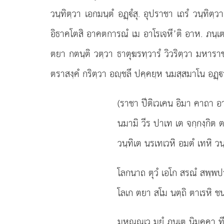
วนฺทิตฺวา เอกมนฺตํ
อฏฺํสุ. อุปราชา เถรํ วนฺทิตฺ
อิธาคโตสิ อาคตการณํ เม อาโรเจหี’ติ อาห. ภนฺเต 
ตยา กตนฺติ วตฺวา ธาตุฆรทฺวารํ วิวริตฺวา มหารา
ตราสงฺคํ กริตฺวา อฺชลึ ปคฺคยฺห นมสฺสมาโน อฏฺา
(ราชา ปีติเวเคน อิมา คาถา อ
นมามิ วีร ปาเท เต จกฺกงฺกิต ต
วนฺทิเต นรเทเวหิ อมตํ เทหิ วนฺ
โลกนาถ ตุวํ เอโก สรณํ สพฺพปา
โลเก ตยา สโม นตฺถิ ตาเรหิ ชนต
มหณฺณเว มยํ ภนฺเต นิมุคฺคา ท