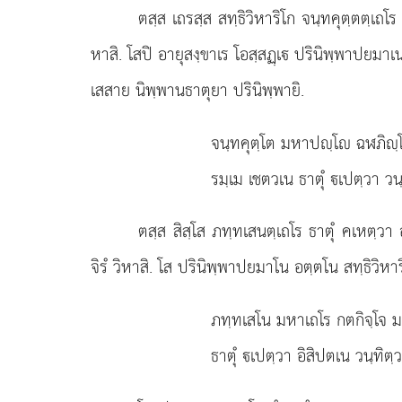
ตสฺส เถรสฺส สทฺธิวิหาริโก จนฺทคุตฺตตฺเถโ
หาสิ. โสปิ อายุสงฺขาเร โอสฺสฏฺเ ปรินิพฺพาปยมาเน
เสสาย นิพฺพานธาตุยา ปรินิพฺพายิ.
จนฺทคุตฺโต มหาปฺโ ฉฬภิฺ
รมฺเม เชตวเน ธาตุํ เปตฺวา วน
ตสฺส
สิสฺโส ภทฺทเสนตฺเถโร ธาตุํ คเหตฺวา
จิรํ วิหาสิ. โส ปรินิพฺพาปยมาโน อตฺตโน สทฺธิวิหา
ภทฺทเสโน มหาเถโร กตกิจฺโจ มห
ธาตุํ เปตฺวา อิสิปตเน วนฺทิตฺว