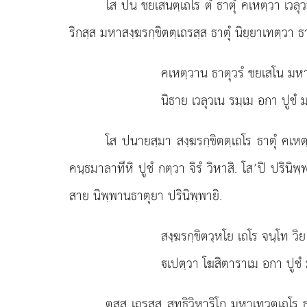
โส ปน ชยเสนตฺเถโร ตํ ธาตุํ คเหตฺวา เวลุว
ริกสฺส มหาสงฺฆรกฺขิตตฺเถรสฺส ธาตุํ นิยฺยาเทตฺวา 
คเหตฺวาน ธาตุวรํ ชยเสโน มหาม
นิธาย เวลุวเน รมฺเม อกา ปูชํ ม
โส ปนายสฺมา สงฺฆรกฺขิตตฺเถโร ธาตุํ คเห
คนฺธมาลาทีหิ ปูชํ กตฺวา จิรํ วิหาสิ. โส’ปิ ปริน
สาย นิพฺพานธาตุยา ปรินิพฺพายิ.
สงฺฆรกฺขิตวฺหโย เถโร จนฺโท วิ
เปตฺวา โฆสิตาราเม อกา ปูชํ 
ตสฺส เถรสฺส สทฺธิวิหาริโก มหาเทวตฺเถโร