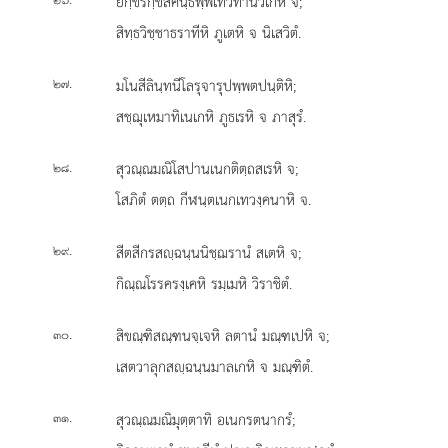
ยกฺขรกฺขสคนฺธพฺพเทวทานวเกหิ จ;
สิทฺธวิชฺชาธราทีหิ ภูเตหิ จ นิเสวิตํ.
.
มโนสีลินฺทนีโลรุจารุปพฺพตปนฺติหิ;
๒๗
สชฺฌุเหมาทิเนเกหิ ภูธเรหิ จ ภาสุรํ.
.
สุวณฺณมณิโสปานเนกติตฺถสเรหิ จ;
๒๘
โสภิตํ ตตฺถ กีฬนฺตเนกเทวงฺคนาหิ จ.
.
สีตสีกรสฺฉนฺนนิชฺฌรานํ สเตหิ จ;
๒๙
กิณฺณโรรครงฺเคหิ รมฺเมหิ วิราชิตํ.
.
สิขณฺฑิสณฺฑนจฺเจหิ ลตานํ มณฺฑเปหิ จ;
๓๐
เสตวาลุกสฺฉนฺนมาลเกหิ จ มณฺฑิตํ.
.
สุวณฺณมณิมุตฺตาทิ อเนกรตนากรํ;
๓๑