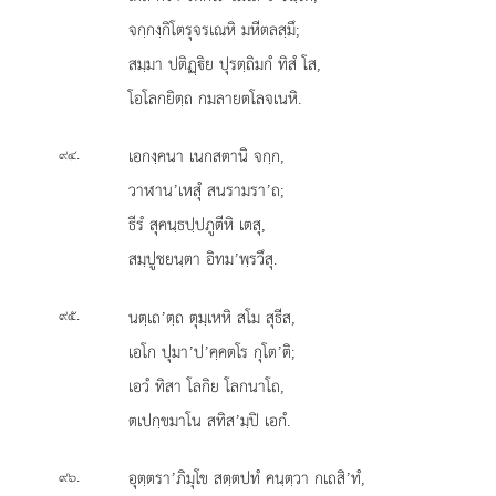
จกฺกงฺกิโตรุจรเณหิ มหีตลสฺมึ;
สมฺมา ปติฏฺิย ปุรตฺถิมกํ ทิสํ โส,
โอโลกยิตฺถ กมลายตโลจเนหิ.
.
เอกงฺคนา เนกสตานิ จกฺก,
๙๔
วาฬาน’เหสุํ สนรามรา’ถ;
ธีรํ สุคนฺธปฺปภูตีหิ เตสุ,
สมฺปูชยนฺตา อิทม’พฺรวึสุ.
.
นตฺเถ’ตฺถ ตุมฺเหหิ สโม สุธีส,
๙๕
เอโก ปุมา’ป’คฺคตโร กุโต’ติ;
เอวํ ทิสา โลกิย โลกนาโถ,
ตเปกฺขมาโน สทิส’มฺปิ เอกํ.
.
อุตฺตรา’ภิมุโข สตฺตปทํ คนฺตฺวา กเถสิ’ทํ,
๙๖