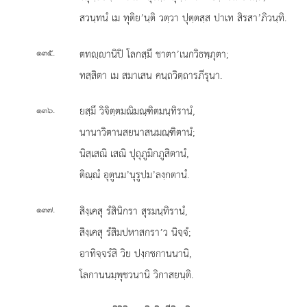
สวนฺทนํ เม ทุติย’นฺติ วตฺวา ปุตฺตสฺส ปาเท สิรสา’ภิวนฺทิ.
.
ตทฺานิปิ โลกสฺมึ ชาตา’เนกวิธพฺภุตา;
๑๓๕
ทสฺสิตา เม สมาเสน คนฺถวิตฺถารภีรุนา.
.
ยสฺมึ วิจิตฺตมณิมณฺฑิตมนฺทิรานํ,
๑๓๖
นานาวิตานสยนาสนมณฺฑิตานํ;
นิสฺเสณิ เสณิ ปุถุภูมิกภูสิตานํ,
ติณฺณํ อุตูนม’นุรูปม’ลงฺกตานํ.
.
สิงฺเคสุ รํสินิกรา สุรมนฺทิรานํ,
๑๓๗
สิงฺเคสุ รํสิมปหาสกรา’ว นิจฺจํ;
อาทิจฺจรํสิ วิย ปงฺกชกานนานิ,
โลกานนมฺพุชวนานิ วิกาสยนฺติ.