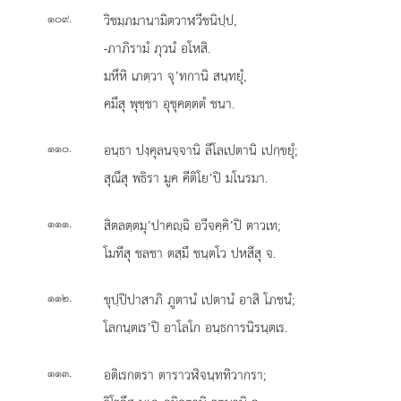
.
วิชมฺภมานามิตวาฬวีชนิปฺป,
๑๐๙
ภาภิรามํ ภุวนํ อโหสิ.
-
มหึหิ เภตฺวา จุ’ทกานิ สนฺทยุํ,
คมึสุ พุชฺชา อุชุคตฺตตํ ชนา.
.
อนฺธา ปงฺคุลนจฺจานิ ลีโลเปตานิ เปกฺขยุํ;
๑๑๐
สุณึสุ พธิรา มูค คีติโย’ปิ มโนรมา.
.
สิตลตฺตมุ’ปาคฺฉิ อวีจคฺคิ’ปิ ตาวเท;
๑๑๑
โมทึสุ ชลชา ตสฺมึ ชนฺตโว ปหสึสุ จ.
.
ขุปฺปิปาสาภิ ภูตานํ เปตานํ อาสิ โภชนํ;
๑๑๒
โลกนฺตเร’ปิ อาโลโก อนฺธการนิรนฺตเร.
.
อติเรกตรา ตาราวฬิจนฺททิวากรา;
๑๑๓