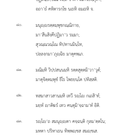
อถา’ยํ คหิตารกฺโข นเรหิ อมเรหิ จ.
.
มนุฺรตฺตมฺพุชกณฺณิกาย,
๘๐
มา’สีนสิงฺคีปฏิมา’ว รมฺมา;
สุวณฺณวณฺโณ ทิปทานมินฺโท,
ปลฺลงฺกมา’ภุฺฉิย มาตุคพฺเภ.
.
มณิมฺหิ วิปฺปสนฺนมฺหิ รตฺตสุตฺตมิ’วา’วุตํ;
๘๑
มาตุจิตฺตมฺพุชํ ธีโร โพธยนฺโต ปทิสฺสติ.
.
ทสมาสาวสานมฺหิ เทวี รฺโ กเถสิ’ทํ;
๘๒
มยฺหํ าติฆรํ เทว คนฺตุมิ’จฺฉาม’หํ อิติ.
.
รฺโ’ถ สมนุฺตา คจฺฉนฺติ กุลม’ตฺตโน;
๘๓
มหตา ปริหาเรน ทิพฺพฺชส สมฺชเส.