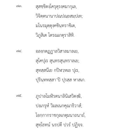
.
สุสชฺชิตงฺโครุตุรงฺคมากุเล,
๗๓
วิจิตฺตนานาปณปณฺยสมฺปเท;
มโนรมุตฺตุงฺคชินฺทราชิเต,
วิภูสิเต โตรณเกตุราสิหิ.
.
อลงฺกตฏฺฏาลวิสาลมาลเย,
๗๔
สุโคปุเร สุนฺทรสุนฺทราลเย;
สุทสฺสนีเย กปิฬวฺหเย ปุเร,
ปุรินฺททสฺสา’ปิ ปุรสฺส หาสเก.
.
ภูปาลโมฬิรตนาลินิเสวิตงฺฆิ,
๗๕
ปงฺเกรุหํ วิมลเนกคุณาธิวาสํ;
โอกฺกากราชกุลเกตุมนาถนาถํ,
สุทฺโธทนํ นรปตึ ปวรํ ปฏิจฺจ.