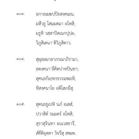
.
อกาลเมฆปฺปิยสงฺคเมน,
๑๐๓
มหีวธู โสมฺมตมา อโหสิ;
มรูหิ วสฺสาปิตเนกปุปฺผ,
วิภูสิเตนา’ติวิภูสิตาว.
.
สุผุลฺลมาลาภรณาภิรามา,
๑๐๔
ลตงฺคนา’ลึคิตปาทปินฺทา;
สุคนฺธกิฺชกฺขวรมฺพเรหิ,
ทิสงฺคนาโย อติโสภยึสุ.
.
สุคนฺธธูเปหิ นภํ อเสสํ,
๑๐๕
ปวาสิตํ รมฺมตรํ อโหสิ;
สุราสุรินฺทา ฉนเวสธารี,
สํคีติยุตฺตา วิจรึสุ สพฺเพ.