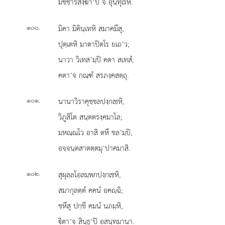
มชฺชารสงฺฆา’ปิ จ อุนฺทุเรหิ.
.
มิคา มิคินฺเทหิ สมาคมึสุ,
๑๐๐
ปุตฺเตหิ มาตาปิตโร ยเถ’ว;
นาวา วิเทส’มฺปิ คตา สเทสํ,
คตา’จ กณฺฑํ สรภงฺคสตฺถุ.
.
นานาวิราคุชฺชลปงฺกเชหิ,
๑๐๑
วิภูสิโต สนฺตตรงฺคมาโล;
มหณฺณโว อาสิ ตหึ ชล’มฺปิ,
อจฺจนฺตสาตตฺตมุ’ปาคมาสิ.
.
สุผุลฺลโอลมฺพกปงฺกเชหิ,
๑๐๒
สมากุลตฺตํ คคนํ อคฺฉิ;
ชหึสุ ปกฺขี คมนํ นภมฺหิ,
ิตา’จ สินฺธู’ปิ อสนฺทมานา.