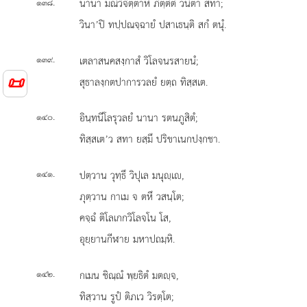
.
นานา มณิวิจิตฺตาหิ ภิตฺตีติ วนิตา สทา;
๑๓๘
วินา’ปิ ทปฺปณจฺฉายํ ปสาเธนฺติ สกํ ตนุํ.
.
เตลาสนคสงฺกาสํ วิโลจนรสายนํ;
๑๓๙
📜
สุธาลงฺกตปาการวลยํ ยตฺถ ทิสฺสเต.
.
อินฺทนีโลรุวลยํ นานา รตนภูสิตํ;
๑๔๐
ทิสฺสเต’ว สทา ยสฺมึ ปริขาเนกปงฺกชา.
.
ปตฺวาน วุทฺธึ วิปุเล มนุฺเ,
๑๔๑
ภุตฺวาน กาเม จ ตหึ วสนฺโต;
คจฺฉํ ติโลเกกวิโลจโน โส,
อุยฺยานกีฬาย มหาปถมฺหิ.
.
กเมน ชิณฺณํ พฺยธิตํ มตฺจ,
๑๔๒
ทิสฺวาน รูปํ ติภเว วิรตฺโต;