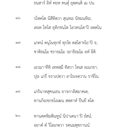
ธนสารํ อิหํ คยฺห คนฺตุํ ยุตฺตนฺติ เม ปน.
.
รโหคโต นิสีทิตฺวา สุนฺทเร นิชมนฺทิเร;
๑๖
เทเห โทโส อุทิกฺขนฺโต โอวทนฺโต’ปิ อตฺตโน.
.
เภทนํ ตนุโนทุกฺขํ ทุกฺโข ตสฺโส’ทโย’ปิ จ;
๑๗
ชาติธมฺโม ชราธมฺโม วฺยาธิธมฺโม อหํ อิติ.
.
เอวมา’ทีหิ เทหสฺมึ ทิสฺวา โทเส อเนกธา;
๑๘
ปุเร เภรึ จราเปตฺวา อาโรเจตฺวาน ราชิโน.
.
เภรินาทสุคนฺเธน ยาจกาลิสมาคเต;
๑๙
ทานกิฺชกฺขโอเฆน สตฺตาหํ ปีนยี ตโต.
.
ทานคฺคหิมพินฺทูนํ นิปาเตนา’ปิ ธํสนํ;
๒๐
อยาตํ ตํ วิโลเกตฺวา รตนมฺพุชกานนํ.