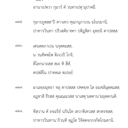
อานาเปตฺวา กุมารํ ตํ วนฺทาเปตุ’มุปาคมี.
.
กุมารภูตสฺส’ปิ ตาวเทว คุณานุภาเวน มโนรมานิ;
๑๒๕
ปาทารวินฺทา ปริวตฺติย’คฺคา ปติฏฺิตา มุทฺธนิ ตาปสสฺส.
.
เตนตฺตภาเวน นรุตฺตมสฺส,
๑๒๖
น วนฺทิตพฺโพ ติภเวปิ โกจิ;
ติโลกนาถสฺส สเจ หิ สีสํ,
ตปสฺสิโน ปาทตเล เปยฺยํ.
.
ผาเลยฺยมุทฺธา ขลุ ตาปสสฺส ปคฺคยฺห โส อฺชลิมุตฺตมสฺส;
๑๒๗
อฏฺาสิ ธีรสฺส คุณณฺณวสฺส นาเสตุ’มตฺตาน’มยุตฺตกนฺติ.
.
ทิสฺวาน ตํ อจฺฉริยํ นรินฺโท เทวาติเทวสฺส สกตฺรชสฺส;
๑๒๘
ปาทารวินฺทาน’ภิวนฺทิ ตุฏฺโ วิจิตฺตจกฺกงฺกิตโกมลานิ.