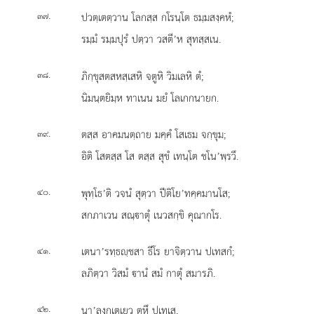
.
ปวตฺเตตฺวาน โลกสฺส กโรนฺโต ธมฺมสงฺคหํ;
๓๗
รมฺมํ รมฺมปุรํ ปตฺวา วสตี’ห สุทสฺสเน.
.
ภิกฺขุสตสหสฺเสหิ จตูหิ วิมเลหิ ตํ;
๓๘
นิมนฺตยิมฺห ทาเนน มยํ โลเกกนายก.
.
ตสฺส อาคมนตฺถาย มคฺคํ โสเธม จกฺขุม;
๓๙
อิติ โสตสฺส โส ตสฺส สุขํ เทนฺโต ชโน’พฺรวึ.
.
พุทฺโธ’ติ วจนํ สุตฺวา ปีติโย’ทคฺคมานโส;
๔๐
สกภาเวน สณฺาตุํ เนวสกฺขิ คุณากโร.
.
เตนา’รทฺธฺชสา ธีโร ยาจิตฺวาน ปเทสกํ;
๔๑
ลภิตฺวา วิสมํ านํ สมํ กาตุํ สมารภิ.
.
นา’ลงฺกเตเยว ตหึ ปเทเส,
๔๒