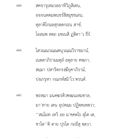
.
สคจารุเหมวลยาทิวิภูสิเตน,
๘๗
อจฺจนฺตตมฺพนขรํสิสมุชฺชเลน;
ตุลาติโกมลสุรตฺตกเรน สาขํ,
โอลมฺพ ตตฺถ มชเนสิ ฏฺิตา’ว ธีรํ.
.
โสวณฺณวณฺณตนุวณฺณวิราชมานํ,
๘๘
เนตฺตาภิรามมตุลํ อตุลาย คพฺภา;
สมฺมา ปสาริตกรงฺฆียุคาภิรามํ,
ปงฺเกรุหา กณกหํสมิ’โว’ตรนฺตํ.
.
พฺรหฺมา มนคฺฆรติวฑฺฒนเหมชาล,
๘๙
มา’ทาย เตน อุปคมฺม ปฏิคฺคเหตฺวา;
‘‘สมฺโมท เทวิ อย ม’คฺคตโร สุโต เต,
ชาโต’’ติ ตาย ปุรโต กถยึสุ ตฺวา.