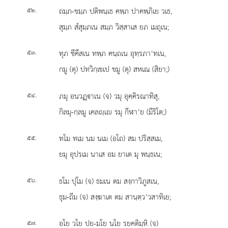
.
ถมฺภ-ขมฺภ ปติพนฺเธ คพฺภ ปาคพฺภิเย วเธ,
๕๒
สุมฺภ สํสุมฺภเน สมฺภ วิสฺสาเส ยภ เมถุเน;
.
ทุภ ชีคึสเน ทพฺภ คนฺถเน อุทฺรภา’ทเน,
๕๓
กมู (ตุ) ปทวิกฺเขเป ขมู (ตุ) สหเณ (สิยา;)
.
ภมุ อนวฏฺาเน (จ) วมุ อุคฺคิรณาทิสุ,
๕๔
กิลมุ-กฺลมู เคลฺเ รมุ กีฬา’ย (มีริโต;)
.
ทโม ทเม นม นเม (อโถ) สม ปริสฺสเม,
๕๕
ยมุ อุปรเม นาเส อม ยาเต มุ พนฺธเน;
.
ธโม ปุโม (จ) ธมเน ตม สงฺกาวิภูสเน,
๕๖
ธุม-ถีม (จ) สงฺฆาเต ตม สานฺตฺว’วสาทิเย;
.
อโย วโย ปย-มโย นโย รยคติมฺหิ (จ)
๕๗