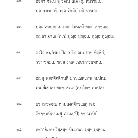
.
อจฺจา’จฺจเน จุ วจเน สโจ (ตุ) สมวายเน;
๑๐
ปจ ยาเต กจิ-วจฺจ ทิตฺติยํ มจิ ธารเณ.
.
ปุจฺฉ สมฺปุจฺฉเน มุจฺฉ โมหสฺมึ ลฺฉ ลกฺขเณ;
๑๑
อฺฉา’ยาเม (ภเว) ปุฺฉ ปุฺฉเน อุฺฉ อุฺฉเน.
.
ตจฺโฉ ตนุกิรเย ปิฺฉ ปิฺฉเน ราช ทิตฺติยํ;
๑๒
วชา’ชคมเน รฺช ราเค ภฺชา’วมทฺทเน.
.
อฺชุ พฺยตฺติคตีกนฺติ มกฺขเณสฺเว’ช กมฺปเน;
๑๓
ภช สํเสวเน สฺช สงฺเค (ตุ) อิฺช กมฺปเน.
.
ยช เทวจฺจเน ทานสงฺคตีกรเณสุ (จ);
๑๔
ติชกฺขมนิสาเนสุ ทาเน(’ปิ) จช หานิยํ.
.
สชา’ลิงฺคน วิสฺสชฺช นิมฺมาเณ มุชฺช มุชฺชเน;
๑๕