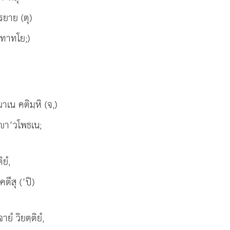
ิรยาย (ตุ)
ตุทาทโย;)
ฌาเน คติมฺหิ (จ,)
 า’วโพธเน;
ยํ,
ีสุ (’ปิ)
ยํ วิยตฺติยํ,