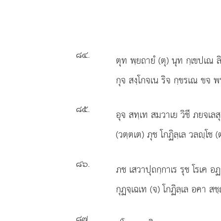
๘๔
.
ตุท พฺยถายํ (ตุ) นุท กฺเขปเณ 
กุจ สงฺโกจเน ริจ กฺขรเณ ขจ พน
๘๕
.
อุจ สทฺเท สมวาเย วิชี ภยจเลสุ
(วตฺตเต) ภุช โกฏิลฺเล วลฺโช (
๘๖
.
ภช เสวาปุถกฺกาเร รุช โรเค อฏ
กุฏจฺเฉเท (จ) โกฏิลฺเล อคา สช
๘๗
.