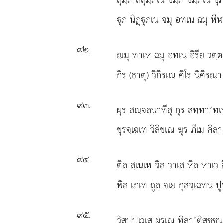
ุภ นิฏฺุภเน จมุ อทเน ฉมุ หีฬ
๙๒
.
ฌมุ ทาเห ฉมุ อทเน อิรีย วตฺตเ
กิร (ธาตุ) วิกิรเณ คิโร นิคิรณา’
๙๓
.
ผุร สฺจลนาทีสุ กุร สทฺทา’ทเน
ขุรจฺเฉเท วิลิขเณ ฆุร ภีเม คิล
๙๔
.
ติล สฺเนเห จิล วาเส หิล หาเว ส
พิล เภเท ถูล จเย กุสจฺเฉทน ป
๙๕
.
วิสปฺปเวเส ผรเณ ทิสา’ติสชฺชนา