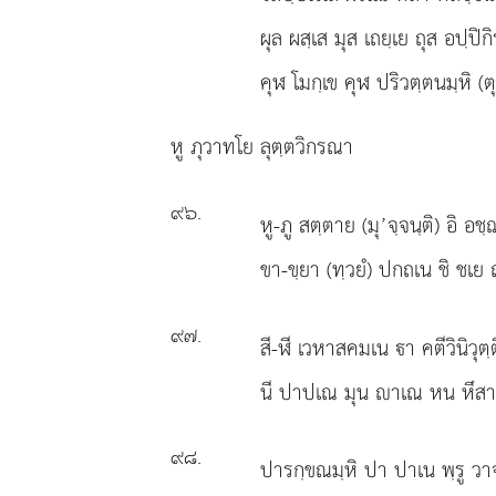
ผุล ผสฺเส มุส เถยฺเย ถุส อปฺปิก
คุฬ โมกฺเข คุฬ ปริวตฺตนมฺหิ (
หู
ภุวาทโย ลุตฺตวิกรณา
๙๖
.
หู-ภู สตฺตาย (มุ’จฺจนฺติ) อิ อชฺ
ขา-ขฺยา (ทฺวยํ) ปกถเน ชิ ชเย
๙๗
.
สี-ฬี เวหาสคมเน า คตีวินิวุตฺติ
นี ปาปเณ มุน าเณ หน หึสาคต
๙๘
.
ปารกฺขณมฺหิ ปา ปาเน พฺรู วาจา