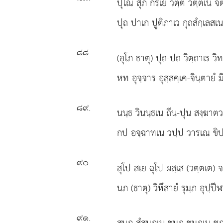
ปุโณ สุภ กิรเย วตฺต วตฺตเน จ
ปุถ ปาเก ปูติภาเว กุถสํกฺเลสเน
๘๘
.
(อุโภ ธาตุ) ปุถ-ปถ วิตฺถาเร วิ
หท อุจฺจาร อุสฺสคฺเค-จินฺตายํ ม
๘๙
.
นนฺธ วินนฺธเน ถีน-ปุน สงฺฆาตว
กป อจฺฉาทเน วปฺป วารเณ ขิ
๙๐
.
สุโป สเย ฉุโป ผสฺเส (วตฺตเต) 
นภ (ธาตุ) วิหึสายํ รุมฺภ อุปฺปีฬ
๙๑
.
สุมฺภ สํสุมฺภเน ชมฺภ ชมฺภเน ชุภ 