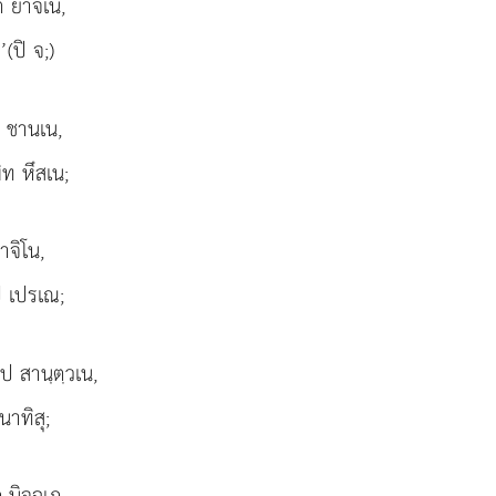
ต ยาจเน,
’(ปิ จ;)
ท ชานเน,
ิท หึสเน;
าจิโน,
ป เปรเณ;
จป สานฺตฺวเน,
นาทิสุ;
นิจฺฉุเภ,