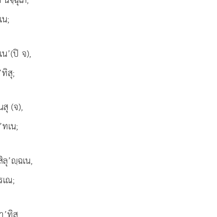
เน;
น’(ปิ จ),
ทิสุ;
สุ (จ),
า’ทเน;
ิลุ’ฺฉเน,
ูรเณ;
’ทิสุ