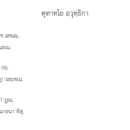
ตุทาทโย อวุทฺธิกา
ลิข เลขเณ,
ฺธเน;
 (จ),
ตุ) วลฺชเน;
า’ฏเน,
ฺฌายนา’ทิสุ;