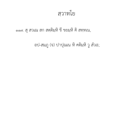
สฺวาทโย
. สุ สวเณ สก สตฺติมฺหิ ขี ขยมฺหิ คิ สทฺทเน,
๑๑๗
อป-สมฺภู (จ) ปาปุณเน หิ คติมฺหิ วู สํวเร;