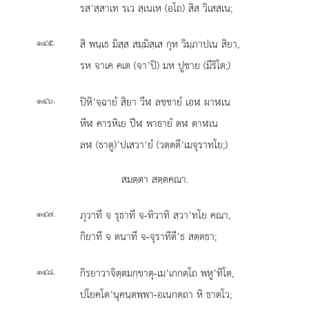
รส’สฺสาเท รเว สฺเนเห (อโถ) สิส วิเสสเน;
.
สิ พนฺเธ มิสฺส สมฺมิสฺเส กุห วิมฺภาปเน สิยา,
๑๔๕
รห จาเค คเต (จา’ปิ) มห ปูชาย (มีริโต;)
.
ปิหิ’จฺฉายํ สิยา วีฬ ลชฺชายํ เอฬ ผาฬเน
๑๔๖
หีฬ คารหิเย ปีฬ พาธายํ ตฬ ตาฬเน
ลฬ (ธาตู)’ปเสวา’ยํ (วตฺตตี’เมจุราทโย;)
สมตฺตา สตฺตคณา.
.
ภุวาที จ รุธาที จ-ทิวาทิ สฺวา’ทโย คณา,
๑๔๗
กิยาที จ ตนาที จ-จุราทีตี’ธ สตฺตธา;
.
กิรยาวาจิตฺตมกฺขาตุ-เม’เกกตฺโถ พหู’ทิโต,
๑๔๘
ปโยคโต’นุคนฺตพฺพา-อเนกตฺถา หิ ธาตโว;