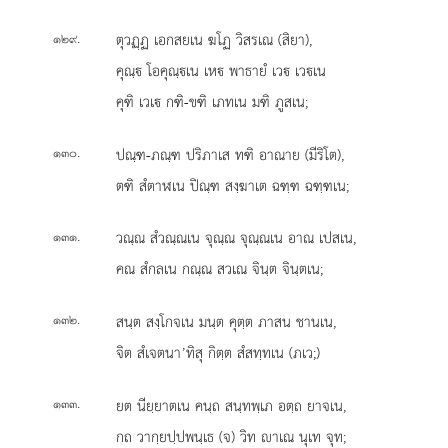
.
ตุวฏฺฏ เอกสยเน ฆโฏ วิสรเณ (สิยา),
๑๒๙
คุณฺ โอคุณฺเน เห พาธายํ เว เวเน
คุฑิ เวเ กฑิ-ขฑิ เภทเน มฑิ ภูสเน;
.
ปณฺฑ-ภณฺฑ ปริภาเส ทฑิ อาณาย (มีริโต),
๑๓๐
ตฑิ สํตาฬเน ปิณฺฑ สงฺฆาเต ฉฑฺฑ ฉฑฺฑเน;
.
วณฺณ สํวณฺณเน จุณฺณ จุณฺณเน อาณ เปสเน,
๑๓๑
คณ สํกลเน กณฺณ สวเณ จินฺต จินฺตเน;
.
สนฺต สงฺโกจเน มนฺต คุตฺต ภาสน ชานเน,
๑๓๒
จิต สํเจตนา’ทิสุ กิตฺต สํสทฺทเน (ภเว;)
.
ยต นียฺยาตเน คนฺถ สนฺทพฺเภ อตฺถ ยาจเน,
๑๓๓
กถ วากฺยปฺปพนฺเธ (จ) วิท าเณ นุเท จุท;