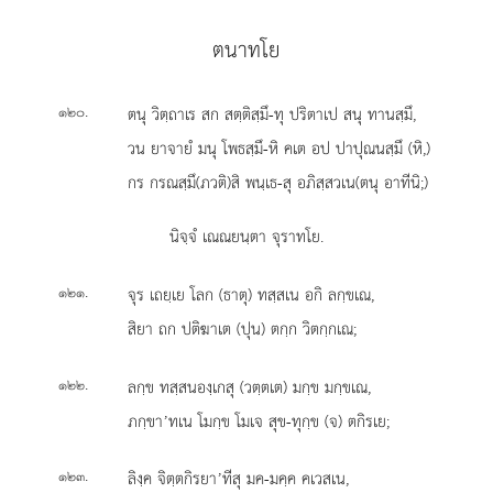
ตนาทโย
.
ตนุ วิตฺถาเร สก สตฺติสฺมึ-ทุ ปริตาเป สนุ ทานสฺมึ,
๑๒๐
วน ยาจายํ มนุ โพธสฺมึ-หิ คเต อป ปาปุณนสฺมึ (หิ,)
กร กรณสฺมึ(ภวติ)สิ พนฺเธ-สุ อภิสฺสวเน(ตนุ อาทีนิ;)
นิจฺจํ เณณยนฺตา จุราทโย.
.
จุร เถยฺเย โลก (ธาตุ) ทสฺสเน อกิ ลกฺขเณ,
๑๒๑
สิยา ถก ปติฆาเต (ปุน) ตกฺก วิตกฺกเณ;
.
ลกฺข ทสฺสนองฺเกสุ (วตฺตเต) มกฺข มกฺขเณ,
๑๒๒
ภกฺขา’ทเน โมกฺข โมเจ สุข-ทุกฺข (จ) ตกิรเย;
.
ลิงฺค จิตฺตกิรยา’ทีสุ มค-มคฺค คเวสเน,
๑๒๓