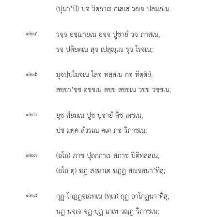
(ปุนา’ปิ) ปจ วิตฺถาเร กฺเลเส วฺจ ปลมฺภเน.
.
วจฺจ อชฺฌายเน อจฺจ ปูชายํ วจ ภาสเน,
๑๒๔
รจ ปติยตเน สุจ เปสุฺเ รุจ โรจเน;
.
มุจปฺปโมจเน โลจ ทสฺสเน กจ ทิตฺติยํ,
๑๒๕
สชฺชา’ชฺช อชฺชเน ตชฺช ตชฺชเน วชฺช วชฺชเน;
.
ยุช สํยมเน ปูช ปูชายํ ติช เตชเน,
๑๒๖
ปช มคฺค สํวรเณ คเต ภช วิภาชเน;
.
(อโถ) ภาช ปุถกฺกาเร สภาช ปีติทสฺสเน,
๑๒๗
(อโถ ตุ) ฆฏ สงฺฆาเต ฆฏฺฏ สฺจลนา’ทิสุ;
.
กุฏ-โกฏฺฏจฺเฉทเน (ทฺเว) กุฏ อาโกฏนา’ทิสุ,
๑๒๘
นฏ นจฺเจ จฏ-ปุฏ เภเท วณฺฏ วิภาชเน;