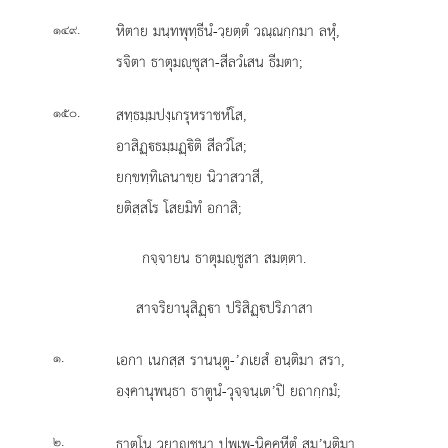
.
หิตาย มนฺทพุทฺธีนํ-วฺยตฺตํ วณฺณกฺกมา ลหุํ,
๑๔๙
รจิตา ธาตุมฺชุสา-สีลวํเสน ธีมตา;
.
สทฺธมฺมปงฺเกรุหราชหํโส,
๑๕๐
อาสิฏฺธมฺมฏฺิติ สีลวํโส;
ยกฺขทฺทิเลนาขฺย นิวาสวาสี,
ยติสฺสโร โสยมิทํ อกาสิ;
กจฺจายน ธาตุมฺชูสา สมตฺตา.
สาจริยานุสิฏฺา
ปริสิฏฺปริภาสา
.
เอกา เนกสฺส รานนฺตู-’ภเยสํ อนฺติมา สรา,
๑
องฺคานุพนฺธา ธาตูนํ-วุจฺจนฺเต’ปิ ยถากฺกมํ;
.
ธาตุโน วฺยาฺชนา ปุพฺเพ-นิคฺคหีตํ สม’นฺติมา,
๒