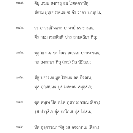
.
ติมุ เตมน สงฺกาสุ อม โรคคตา’ทิสุ,
๑๓๙
สํคาม ยุทฺเธ (วตฺเตยฺย) อีร วาจา ปกมฺปเน;
.
วร อาวรณิ’จฺฉาสุ ยาจายํ ธร ธารเณ,
๑๔๐
ตีร กมฺม สมตฺติมฺหิ ปาร สามตฺถิยา’ทิสุ;
.
ตุลุ’มฺมาเน ขล โสเว สฺจเย ปาลรกฺขเณ,
๑๔๑
กล สงฺกลนา’ทีสุ (ภเว) มีล นิมีลเน;
.
สีลู’ปธารเณ มูล โรหเณ ลล อิจฺฉเน,
๑๔๒
ทุล อุกฺเขปเณ ปูล มหตฺตน สมุสฺสเย;
.
ฆุส สทฺเท ปิส เปเส ภุสา’ลงฺกรเณ (สิยา,)
๑๔๓
รุส ปารุสิเย ขุํส อกฺโกเส ปุส โปสเน;
.
ทิส อุจฺจารณา’ทีสุ วส อจฺฉาทเน (สิยา,)
๑๔๔