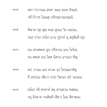
.
ฉทา’ปวารเณ ฉทฺท วมเน ฉนฺท อิจฺฉยํ,
๑๓๔
วที’ภิวาท โถเมสุ ภทิกลฺยาณกมฺมนิ;
.
หิฬาท (ตุ) สุเข คนฺธ สูจเน วิธ กมฺปเน,
๑๓๕
รนฺธ ปาเก (อโถ) มาน ปูชายํ นุ ตฺถุติมฺหิ (ตุ;)
.
ถน เทวสทฺเท อูน ปริหาเน เถน โจริเย,
๑๓๖
ธน สทฺเท ป โตส นิสาน มารณา’ทิสุ;
.
ลป วากฺเย ฌป ทาเห รุป โรปณอาทิสุ,
๑๓๗
ปี ตปฺปเน (สิยา) กปฺป วิตกฺเก ลภิ วฺจเน;
.
(อโถ) วหิ ครหายํ สมุ สานฺตฺวน ทสฺสเน,
๑๓๘
กมุ อิจฺฉาย กนฺติมฺหิ (สิยา) โถม สิลาฆเน;