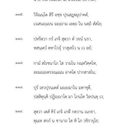
.
วิจิณนฺโต สิรึ อชฺช ปุรเสฏฺมุปาคตํ,
๑๑๕
เวเสนฺเน มฺาม เอตฺถ โน นตฺถิ สํสโย;
.
ปหริตฺวา กรํ เกจิ สุตฺวา ตํ วจนํ นรา,
๑๑๖
หสนฺเตวํ ตทาโวจุํ วาสุเทโว น เว อยํ;
.
กามํ สโรชนาโภ โส วามโน กณฺหวิคฺคโห,
๑๑๗
อยมฺตรจณฺเณน อาคโต ปากสาสโน;
.
ปุรํ เทวปุรนฺเตตํ มฺมาโน มหาชุตึ,
๑๑๘
ปสฺสิตุนฺติ ปฏิฺาโต มา โภนฺโต วิลปนฺตุ เว;
.
สุตฺวา เตสํ คิรํ เกจิ เกฬึ กตฺวาน เนกธา,
๑๑๙
ตุมฺเห สกฺกํ น ชานาถ โส หิ โภ วชิรายุโธ;