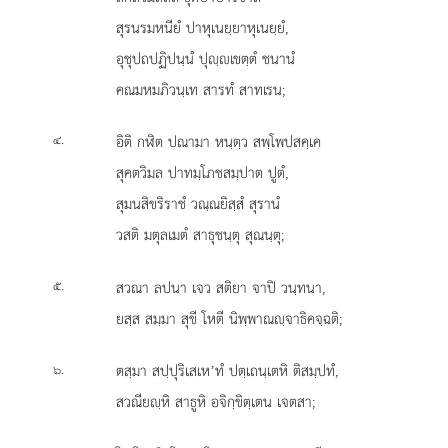
สุรนรมหนียํ ปาหุเนยฺยาหุเนยฺยํ,
อุชุปถปฏิปนฺนํ ปุฺเขตฺตํ ชนานํ
คณมหมภิวนฺเท สารทํ สาทเรน;
.
อิติ กฬิต ปณามา หนฺตฺว สพฺโพปสคฺเค
๔
สุคตวิมล ปาทมฺโภชสมฺปาต ปูตํ,
สุมนสิขริราชํ วณฺณยิสฺสํ สุรานํ
วสติ มตุลเมตํ สาธุชนฺตุ สุณนฺตุ;
.
สวณา ลปนา เจว สติยา จาปิ วนฺทนา,
๕
ยสฺส สมฺมา สุขี โหตี นิพฺพาณฺจาธิคจฺฉติ;
.
ตสฺมา สปฺปุริเสเห’ทํ ปตฺเถนฺเตหิ ติสมฺปทํ,
๖
สวณียฺหิ สาธูหิ อจิกฺขิตฺเตน เจตสา;