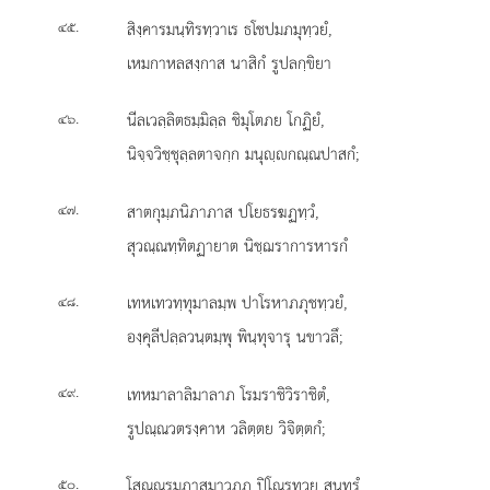
.
สิงฺคารมนฺทิรทฺวาเร ธโชปมภมุทฺวยํ,
๔๕
เหมกาหลสงฺกาส นาสิกํ รูปลกฺขิยา
.
นีลเวลฺลิตธมฺมิลฺล ชิมุโตภย โกฏิยํ,
๔๖
นิจฺจวิชฺชุลฺลตาจกฺก มนุฺกณฺณปาสกํ;
.
สาตกุมฺภนิภาภาส ปโยธรฆฏทฺวํ,
๔๗
สุวณฺณทฺทิตฏายาต นิชฺฌราการหารกํ
.
เทหเทวทฺทุมาลมฺพ ปาโรหาภภุชทฺวยํ,
๔๘
องฺคุลีปลฺลวนฺตมฺพุ พินฺทุจารุ นขาวลึ;
.
เทหมาลาลิมาลาภ โรมราชิวิราชิตํ,
๔๙
รูปณฺณวตรงฺคาห วลิตฺตย วิจิตฺตกํ;
.
โสณฺณรมฺภาสมาวฏฺฏ ปิโณรุทฺวย สุนฺทรํ,
๕๐