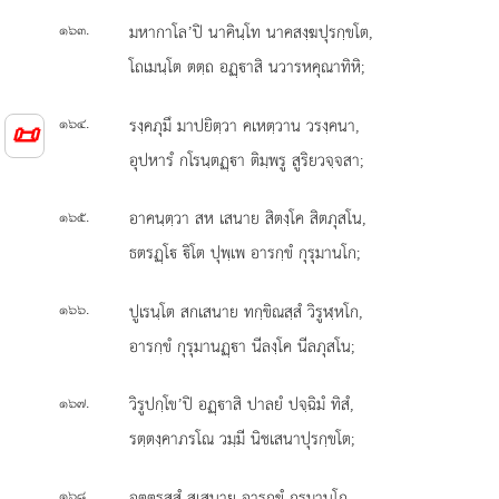
.
มหากาโล’ปิ นาคินฺโท นาคสงฺฆปุรกฺขโต,
๑๖๓
โถเมนฺโต ตตฺถ อฏฺาสิ นวารหคุณาทิหิ;
.
รงฺคภุมึ มาปยิตฺวา คเหตฺวาน วรงฺคนา,
๑๖๔
📜
อุปหารํ กโรนฺตฏฺา ติมฺพรู สูริยวจฺจสา;
.
อาคนฺตฺวา สห เสนาย สิตงฺโค สิตภุสโน,
๑๖๕
ธตรฏฺโ ิโต ปุพฺเพ อารกฺขํ กุรุมานโก;
.
ปูเรนฺโต สกเสนาย ทกฺขิณสฺสํ วิรูฬฺหโก,
๑๖๖
อารกฺขํ กุรุมานฏฺา นีลงฺโค นีลภุสโน;
.
วิรูปกฺโข’ปิ อฏฺาสิ ปาลยํ ปจฺฉิมํ ทิสํ,
๑๖๗
รตฺตงฺคาภรโณ วมฺมี นิชเสนาปุรกฺขโต;
.
อุตฺตรสฺสํ สเสนาย อารกฺขํ กุรุมานโก,
๑๖๘