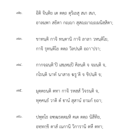
.
อิติ จินฺติย เต ตตฺถ ตุริเยสุ สเก สเก,
๗๒
อาลมฺพา สยิตา กฺา สุสฺาฺมนิสฺสิตา;
.
ขาทนฺติ กาจิ ทนฺตานิ กาจิ ลาลา วหนฺติโย,
๗๓
กาจิ รุทนฺติโย ตตฺถ วิลปนฺติ อถา’ปรา;
.
กากจฺฉนฺติ’ปิ เสมฺหมฺปิ คิลนฺติ จ จมนฺติ จ,
๗๔
กโรนฺติ นาทํ นาสาย ฆรู’ติ จ ขิปนฺติ จ;
.
มุตฺตยนฺติ ตทา กาจิ รหสฺสํ วิจรนฺติ จ,
๗๕
ทุคฺคนฺธํ วาติ ตํ านํ สุสานํ อามกํ ยถา;
.
ปพุทฺโธ อฑฺฒรตฺตมฺหิ คเต ตตฺถ นิสีทิย,
๗๖
อทฺทกฺขิ ตาสํ เนกานิ วิการานิ ตหึ ตทา;