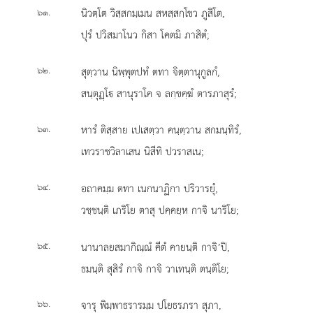
.
นิวตฺโต วิสฺสกมฺเมน สหสฺสกฺโขว ภูสิโต,
๖๑
ปุรํ ปวิสมาโนว กิสา โคตมิ ภาสิตํ;
.
สุตฺวาน นิพฺพุตปทํ ตทา จิตฺตานุกูลกํ,
๖๒
สนฺตุฏฺโ สานุราโค จ ลกฺขคฺฆํ ตารภาสุรํ;
.
หารํ ติสฺสาย เปเสตฺวา คนฺตฺวาน สกมนฺทิรํ,
๖๓
เทวราชวิลาเสน นิสีทิ ปวราสเน;
.
อถาคมฺม ตทา เนกนาฏิกา ปริวารยุํ,
๖๔
วชฺชนฺติ เภริโย ตาสุ ปคฺคยฺห กาจิ นาริโย;
.
นานาลยสมากิณฺณํ คีตํ คายนฺติ กาจิ’ปิ,
๖๕
ธมนฺติ สุสิรํ กาจิ กาจิ วาเทนฺติ ตนฺติโย;
.
จารุ พิมฺพาธรารมฺม ปโยธรภรา สุภา,
๖๖