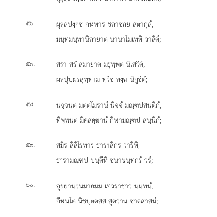
.
ผุลฺลปงฺกช กฬฺหาร ชลาชลย สตากุลํ,
๕๖
มนฺทมนฺทานิลายาต นานาโมเทหิ วาสิตํ;
.
สรา สรํ สมายาต มธุพฺพต นิเสวิตํ,
๕๗
ผลปุปฺผรสุทฺทาม ทฺวิช สงฺฆ นิกูชิตํ;
.
นจฺจนฺต มตฺตโมรานํ นิจฺจํ มณฺฑปสนฺติภํ,
๕๘
ทิพฺพนฺต มิคสคฺฆานํ กีฬามณฺฑป สนฺนิภํ;
.
สมีร สิสิโรทาร ธาราสีกร วาริหิ,
๕๙
ธารามณฺฑป ปนฺตีหิ ชนานนฺทกรํ วรํ;
.
อุยฺยานวนมาคมฺม เทวราชาว นนฺทนํ,
๖๐
กีฬนฺโต นิชปุตฺตสฺส สุตฺวาน ชาตสาสนํ;