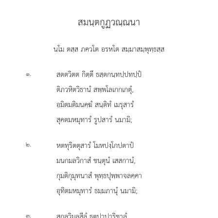
สมนฺตกูฏวณฺณนา
นโม ตสฺส ภควโต อรหโต สมฺมาสมฺพุทฺธสฺส
.
สตตวิตต กิตฺตึ ธสฺตกนฺทปฺปทปฺปํ
๑
ติภวหิตวิธานํ สพฺพโลเกกเกตุํ,
อมิตมติมนคฺฆํ สนฺติทํ เมรุสารํ
สุคตมหมุทารํ รูปสารํ นมามิ;
.
หตทุริตตุสารํ โมหปงฺโกปตาปํ
๒
มนกมลวิกาสํ ชนฺตุนํ เสสกานํ,
กุมติกุมุทนาสํ พุทฺธปุพฺพาจลคฺคา
อุทิตมหมุทารํ ธมฺมภานุํ นมามิ;
.
สกลวิมลสีลํ ธุตปาปาริชาลํ
๓