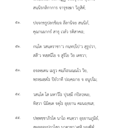
สนฺนิรกลิกาการ จารุชงฺฆา วิภูสิตํ;
.
ปจฺจกฺขรูปลกฺขิฺจ ลีลานิจย สนฺนิภํ,
๕๑
คุณานมากรํ สาธุ เวลํว รติสาคเร;
.
กนฺโต วสนฺตราชา’ว กนฺทปฺโป’ว สุรูปวา,
๕๒
สสี’ว ทสฺสนีโย จ สูริโย วิย เตชวา;
.
อจลตฺเตน เมรูว คมฺภีเรนณฺณโว วิย,
๕๓
พฺรหฺมสฺสโร ปิยํวาที ปฺคฺาย จ อนูปโม;
.
วสนฺโต โส มหาวีโร ปุรสฺมึ กปิลวฺหเย,
๕๔
ทิสฺวา นิมิตฺเต จตุโร อุยฺยาน คมนฺชเส;
.
ปพฺพชฺชาภิรโต นาโถ คนฺตฺวา อุยฺยานภูมิยํ,
๕๕
สุผุลฺลจมฺปกาโสก นาคาทา’เคหิ มณฺฑิตํ;