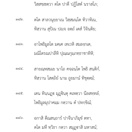
วิสฺสชฺเชตฺวา ตโต ปาตึ ปฏิโสตํ นราสโภ;
.
ตโต สาลวนุยฺยาเน วิสฺสมนฺโต ทิวาทิเน,
๑๔๒
ทิสฺวาน สุปิเน ปฺจ อตฺถํ เตสํ วิจินฺติย;
.
อาโพธิมูลโต มคฺเค เทเวหิ สมลงฺกเต,
๑๔๓
มณิโตรณปาลีหิ ปุณฺณกุมฺภทฺธาชาทิหิ;
.
สายณฺหสมเย นาโถ คจฺฉนฺโต โพธิ สนฺติกํ,
๑๔๔
ทิสฺวาน โสตฺถิยํ นาม ถูยมานํ ทิชุตฺตมํ;
.
เตน ทินฺนฏฺ มุฏฺินฺตุ คเหตฺวา นีลสทฺทลํ,
๑๔๕
โพธิมูลมุปาคมฺม กตฺวาน ตํ ปทกฺขิณํ;
.
อกาสิ ตีณสนฺถารํ ปาจีนาภิมุขํ ตทา,
๑๔๖
ตโต มหึ ทฺวิธา กตฺวา สมุฏฺาสิ มหาสนํ;