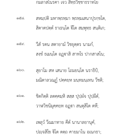
กมลาสโนรคา เจว สิทฺธวิชฺชาธราทโย
.
สหมฺปติ มหาพฺรหฺมา พฺรหฺมเสนาปุรกฺขโต,
๑๕๘
สิตาตปตฺตํ ธาเรนฺโต ีโต สมฺพุทฺธ สนฺติเก;
.
วีสํ รตน สตายามํ วิชยุตฺตร นามกํ,
๑๕๙
สงฺขํ ธเมนฺโต อฏฺาสิ สาทโร ปากสาสโน;
.
สุยาโม สห เสนาย โถมยนฺโต นราธิปํ,
๑๖๐
มณิตาลวณฺฏํ ปคฺคยฺห มนฺทมนฺเทน วีชติ;
.
ชิตกิตฺติ ลตคฺคมฺหิ สสฺส ปุปฺผํจ ปุปฺผีตํ,
๑๖๑
วาฬวิชนิมุคฺคยฺห อฏฺา สนฺตุสิโต ตหึ;
.
เพลุวํ วีณมาทาย คีตํ นานาลยานุคํ,
๑๖๒
ปฺจสิโข ิโต ตตฺถ คายมาโน อเนกธา;