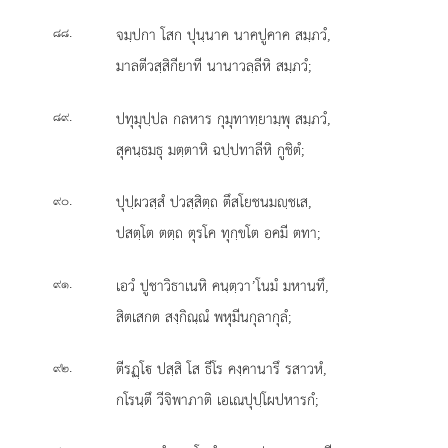
.
จมฺปกา โสก ปุนฺนาค นาคปูคาค สมฺภวํ,
๘๘
มาลตีวสฺสิกียาที นานาวลฺลีหิ สมฺภวํ;
.
ปทุมุปฺปล กลหาร กุมุทาทฺยามฺพุ สมฺภวํ,
๘๙
สุคนฺธมธุ มตฺตาหิ ฉปฺปทาลีหิ กูชิตํ;
.
ปุปฺผวสฺสํ ปวสฺสิตฺถ ตึสโยชนมฺชเส,
๙๐
ปสตฺโต ตตฺถ ตุรโค ทุกฺขโต อคมี ตทา;
.
เอวํ ปูชาวิธาเนหิ คนฺตฺวา’โนมํ มหานทึ,
๙๑
สิตเสกต สงฺกิณฺณํ พหุมีนกุลากุลํ;
.
ตีรฏฺโ ปสฺสิ โส ธีโร คงฺคานารึ รสาวหํ,
๙๒
กโรนฺตึ วีจิพาภาติ เอเณปุปฺโผปหารกํ;