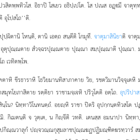
วสิตพฺพทิวโส. อิธาปิ โสเยว อธิปฺเปโต. โส ปเนส อฏฺมี จาตุทฺท
ติ อุโปสโถ’’ติ.
ปุปฺผิตานิ โหนฺติ, ตานิ เอตฺถ สนฺตีติ โกมุที.
จาตุมาสินิยา
ติ จาตุ
ย
อุตุปุณฺณตาย สํวจฺฉรปุณฺณตาย ปุณฺณา สมฺปุณฺณาติ ปุณฺณา. มา 
โถ เวทิตพฺโพ.
ตาหิ ขีรธาราหิ โธวิยมานทิสาภาคาย วิย, รชตวิมานวิจฺจุเตหิ มุต
าสมุทโยภาสิตาย รตฺติยา ราชามจฺเจหิ ปริวุโตติ อตฺโถ.
อุปริปา
ินฺโน? นิทฺทาวิโนทนตฺถํ. อยฺหิ ราชา ปิตริ อุปกฺกนฺตทิวสโต ปฏฺ
. กิเมตนฺติ จ วุตฺเต, น กิฺจีติ วทติ. เตนสฺส อมนาปา นิทฺทา, อ
ํ วิปฺปกิณฺณวาลุกํ ปฺจวณฺณกุสุมลาชปุณฺณฆฏปฏิมณฺฑิตฆรทฺวารํ 