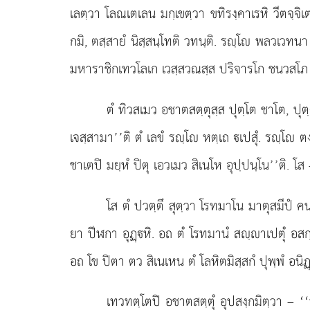
เลตฺวา โลณเตเลน มกฺเขตฺวา ขทิรงฺคาเรหิ วีตจฺจ
กมิ, ตสฺสายํ นิสฺสนฺโทติ วทนฺติ. รฺโ พลวเวทนา 
มหาราชิกเทวโลเก เวสฺสวณสฺส ปริจารโก ชนวสโภ นา
ตํ ทิวสเมว อชาตสตฺตุสฺส ปุตฺโต ชาโต, ปุ
เจสฺสามา’’ติ ตํ เลขํ รฺโ หตฺเถ เปสุํ. รฺโ ต
ชาเตปิ มยฺหํ ปิตุ เอวเมว สิเนโห อุปฺปนฺโน’’ติ. โส 
โส ตํ ปวตฺตึ สุตฺวา โรทมาโน มาตุสมีปํ คน
ยา ปีฬกา อุฏฺหิ. อถ ตํ โรทมานํ สฺาเปตุํ อสกฺโก
อถ โข ปิตา ตว สิเนเหน ตํ โลหิตมิสฺสกํ ปุพฺพํ อนิฏฺ
เทวทตฺโตปิ
อชาตสตฺตุํ อุปสงฺกมิตฺวา – ‘‘