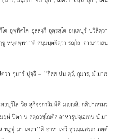
อุพฺพิคฺโค อุสฺสงฺกี อุตฺรสฺโต อนฺเตปุรํ ปวิสิตฺวา
ภิกฺขู หนฺตพฺพา’’ติ สมฺมนฺตยิตฺวา รฺโ อาณาวเสน
วา กุมารํ ปุจฺฉิ – ‘‘กิสฺส ปน ตฺวํ, กุมาร, มํ มาเร
นทฺธปุริโส
วิย สุกิจฺจการิมฺหีติ มฺสิ, กติปาเหเนว
ต, มยฺหํ ปิตา น สตฺถวชฺโฌติ? อาหารุปจฺเฉเทน นํ มา
 ทฏฺุํ มา เทถา’’ติ อาห. เทวี สุวณฺณสรเก ภตฺตํ