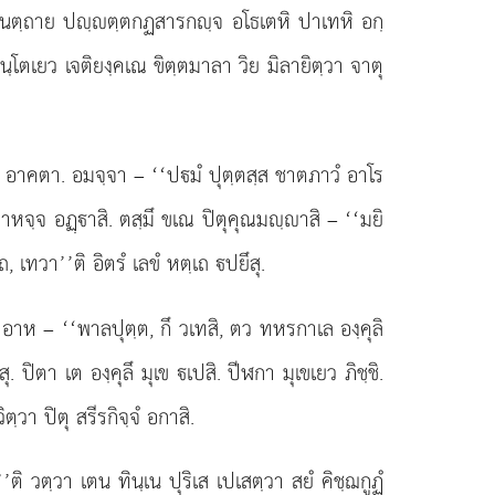
สชฺชนตฺถาย ปฺตฺตกฏสารกฺจ อโธเตหิ ปาเทหิ อกฺ
รนฺโตเยว เจติยงฺคเณ ขิตฺตมาลา วิย มิลายิตฺวา จาตุ
ยว อาคตา. อมจฺจา – ‘‘ปมํ ปุตฺตสฺส ชาตภาวํ อาโร
 อาหจฺจ อฏฺาสิ. ตสฺมึ ขเณ ปิตุคุณมฺาสิ – ‘‘มยิ
, เทวา’’ติ อิตรํ เลขํ หตฺเถ ปยึสุ.
สา อาห – ‘‘พาลปุตฺต, กึ วเทสิ, ตว ทหรกาเล องฺคุลิ
 ปิตา เต องฺคุลึ มุเข เปสิ. ปีฬกา มุเขเยว ภิชฺชิ.
ตฺวา ปิตุ สรีรกิจฺจํ อกาสิ.
ติ วตฺวา เตน ทินฺเน ปุริเส เปเสตฺวา สยํ คิชฺฌกูฏํ