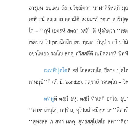
อารุยฺห ยนฺเตน สิลํ ปวิชฺฌิตฺวา นาฬาคิริหตฺถึ 
เตหิ ชนํ สฺาเปสฺสามีติ สงฺฆเภทํ กตฺวา สาริปุต
โต – ‘‘กุหึ เอตรหิ สตฺถา วสตี’’ติ ปุจฺฉิตฺวา ‘‘
เชตวเน โปกฺขรณีสมีเปเยว ทฺเวธา ภินฺนํ ปถวึ ปวิส
อชาโตเยว รฺโ สตฺตุ ภวิสฺสตีติ เนมิตฺตเกหิ นิทฺท
เวเทหิปุตฺโต
ติ อยํ โกสลรฺโ ธีตาย ปุตฺ
เทหมุนี’’ติ (สํ. นิ. ๒.๑๕๔). ตตฺรายํ วจนตฺโถ – วิ
ตทหู
ติ ตสฺมึ อหุ, ตสฺมึ ทิวเสติ อตฺโถ. อุ
‘‘อายามาวุโส, กปฺปิน, อุโปสถํ คมิสฺสามา’’ติอาทีส
‘‘สุทฺธสฺส เว สทา ผคฺคุ, สุทฺธสฺสุโปสโถ สทา’’ต