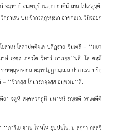
 อมฺหากํ อนฺเตปุรํ เนตฺวา ธาตีนํ เทถ โปเสตุนฺติ.
. วิตฺถาเรน ปน ชีวกวตฺถุขนฺธเก อาคตเมว. วินิจฺฉยก
ริโยสาเน โสตาปตฺติผเล ปติฏฺาย จินฺเตสิ – ‘‘มยา
นูนาหํ เอตฺถ ภควโต วิหารํ กาเรยฺย’’นฺติ. โส ตสฺมึ
ารสหตฺถุพฺเพเธน ตมฺพปฏฺฏวณฺเณน ปากาเรน ปริกฺ
ฺตํ – ‘‘ชีวกสฺส โกมารภจฺจสฺส อมฺพวเน’’ติ.
ฺติยา จตูหิ สงฺคหวตฺถูหิ มหาชนํ รฺเชติ วฑฺเฒตีติ
สา ‘‘ภาริเย าเน โทหโฬ อุปฺปนฺโน, น สกฺกา กสฺสจิ