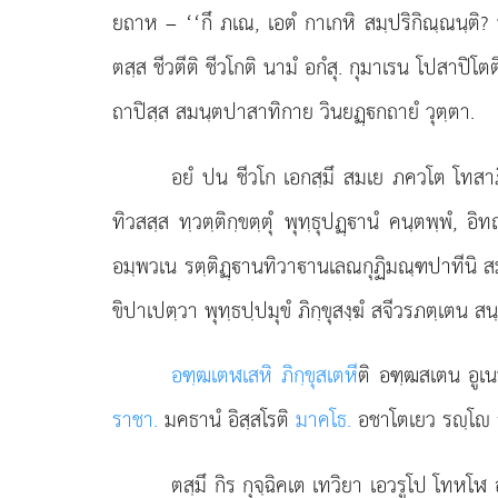
ยถาห – ‘‘กึ ภเณ, เอตํ กาเกหิ สมฺปริกิณฺณนฺติ? ท
ตสฺส ชีวตีติ ชีวโกติ นามํ อกํสุ. กุมาเรน โปสาปิโ
ถาปิสฺส สมนฺตปาสาทิกาย วินยฏฺกถายํ วุตฺตา.
อยํ
ปน ชีวโก เอกสฺมึ สมเย ภควโต โทสาภิส
ทิวสสฺส ทฺวตฺติกฺขตฺตุํ พุทฺธุปฏฺานํ คนฺตพฺพํ, 
อมฺพวเน รตฺติฏฺานทิวาานเลณกุฏิมณฺฑปาทีนิ ส
ขิปาเปตฺวา พุทฺธปฺปมุขํ ภิกฺขุสงฺฆํ สจีวรภตฺเตน ส
อฑฺฒเตฬเสหิ ภิกฺขุสเตหี
ติ อฑฺฒสเตน อูเนห
ราชา.
มคธานํ อิสฺสโรติ
มาคโธ.
อชาโตเยว รฺโ สตฺ
ตสฺมึ กิร กุจฺฉิคเต เทวิยา เอวรูโป โทหโฬ