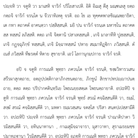
ปฺจหิ วา จตูหิ วา มาเสหิ จาริกํ ปริโยสาเปติ. อิติ อิเมสุ ตีสุ มณฺฑเลสุ ยตฺถ
กตฺถจิ จาริกํ จรนฺโต น จีวราทิเหตุ จรติ. อถ โข เย ทุคฺคตพาลชิณฺณพฺยาธิตา,
เต กทา ตถาคตํ อาคนฺตฺวา ปสฺสิสฺสนฺติ. มยิ ปน จาริกํ จรนฺเต มหาชโน ตถาคต
สฺส ทสฺสนํ ลภิสฺสติ. ตตฺถ เกจิ จิตฺตานิ ปสาเทสฺสนฺติ
, เกจิ มาลาทีหิ ปูเชสฺสนฺติ,
เกจิ กฏจฺฉุภิกฺขํ ทสฺสนฺติ, เกจิ มิจฺฉาทสฺสนํ ปหาย สมฺมาทิฏฺิกา ภวิสฺสนฺติ. ตํ
เนสํ ภวิสฺสติ ทีฆรตฺตํ หิตาย สุขายาติ. เอวํ โลกานุกมฺปกาย จาริกํ จรติ.
อปิ จ จตูหิ การเณหิ พุทฺธา ภควนฺโต จาริกํ จรนฺติ, ชงฺฆวิหารวเสน
สรีรผาสุกตฺถาย, อตฺถุปฺปตฺติกาลาภิกงฺขนตฺถาย, ภิกฺขูนํ สิกฺขาปทปฺาปนตฺ
ถาย, ตตฺถ ตตฺถ ปริปากคตินฺทฺริเย โพธเนยฺยสตฺเต โพธนตฺถายาติ. อปเรหิปิ จ
ตูหิ การเณหิ พุทฺธา ภควนฺโต จาริกํ จรนฺติ พุทฺธํ สรณํ คจฺฉิสฺสนฺตีติ วา, ธมฺมํ,
สงฺฆํ สรณํ คจฺฉิสฺสนฺตีติ วา, มหตา ธมฺมวสฺเสน จตสฺโส ปริสา สนฺตปฺเปสฺสามีติ
วา. อปเรหิปิ ปฺจหิ การเณหิ พุทฺธา ภควนฺโต จาริกํ จรนฺติ ปาณาติปาตา วิ
รมิสฺสนฺตีติ วา, อทินฺนาทานา
, กาเมสุมิจฺฉาจารา, มุสาวาทา, สุราเมรยมชฺช
ปมาทฏฺานา วิรมิสฺสนฺตีติ วา. อปเรหิปิ อฏฺหิ การเณหิ พุทฺธา ภควนฺโต จาริกํ