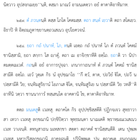
นิตฺวาว อุปสงฺกเมยฺย’’นฺติ, ตสฺมา มาณวํ อามนฺเตตฺวา อยํ ตาตาติอาทิมาห.
.
ตํ ภวนฺต
นฺติ ตสฺส โภโต โคตมสฺส.
ตถา สนฺตํ เยวา
ติ ตถา สโตเยว.
๒๕๗
อิธาปิ หิ อิตฺถมฺภูตาขฺยานตฺถวเสเนว อุปโยควจนํ.
.
ยถา กถํ ปนาหํ, โภ, ต
นฺติ เอตฺถ กถํ ปนาหํ โภ ตํ ภวนฺตํ โคตมํ
๒๕๘
ชานิสฺสามิ, ยถา สกฺกา โส าตุํ, ตถา เม อาจิกฺขาหีติ อตฺโถ.
ยถา
ติ วา นิปา
ตมตฺตเมเวตํ.
กถ
นฺติ อยํ อาการปุจฺฉา. เกนากาเรนาหํ ตํ ภวนฺตํ โคตมํ ชานิสฺ
สามีติ อตฺโถ. เอวํ วุตฺเต กิร นํ อุปชฺฌาโย ‘‘กึ ตฺวํ, ตาต, ปถวิยํ
ิโต, ปถวึ น
ปสฺสามีติ วิย; จนฺทิมสูริยานํ โอภาเส ิโต, จนฺทิมสูริเย น ปสฺสามีติ วิย วทสี’’ติ
อาทีนิ วตฺวา ชานนาการํ ทสฺเสนฺโต อาคตานิ โข, ตาตาติอาทิมาห.
ตตฺถ
มนฺเตสู
ติ เวเทสุ. ตถาคโต กิร อุปฺปชฺชิสฺสตีติ ปฏิกจฺเจว สุทฺธาวา
สา เทวา เวเทสุ ลกฺขณานิ ปกฺขิปิตฺวา พุทฺธมนฺตา นาเมเตติ พฺราหฺมณเวเสเนว
เวเท วาเจนฺติ. ตทนุสาเรน มเหสกฺขา สตฺตา ตถาคตํ ชานิสฺสนฺตีติ. เตน ปุพฺเพ
เวเทสุ มหาปุริสลกฺขณานิ
อาคจฺฉนฺติ. ปรินิพฺพุเต ปน ตถาคเต อนุกฺกเมน