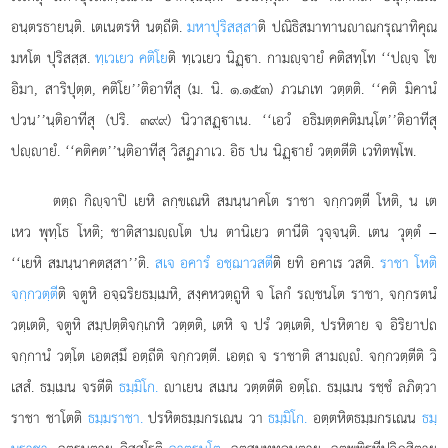
อนฺตรธายนฺติ. เตเนตรหิ นตฺถีติ.
มหาปุริสสฺสา
ติ ปณิธิสมาทานาณกรุณาทิคุณ
มหโต ปุริสสฺส.
ทฺเวเยว คติโย
ติ ทฺเวเยว นิฏฺา. กามฺจายํ คติสทฺโท ‘‘ปฺจ โข
อิมา, สาริปุตฺต, คติโย’’ติอาทีสุ (ม. นิ. ๑.๑๕๓) ภวเภเท วตฺตติ. ‘‘คติ มิคานํ
ปวน’’นฺติอาทีสุ (ปริ. ๓๙๙) นิวาสฏฺาเน. ‘‘เอวํ อธิมตฺตคติมนฺโต’’ติอาทีสุ
ปฺายํ. ‘‘คติคต’’นฺติอาทีสุ วิสฏภาเว. อิธ ปน นิฏฺายํ วตฺตตีติ เวทิตพฺโพ.
ตตฺถ
กิฺจาปิ เยหิ ลกฺขเณหิ สมนฺนาคโต ราชา จกฺกวตฺตี โหติ, น เต
เหว พุทฺโธ โหติ; ชาติสามฺโต ปน ตานิเยว ตานีติ วุจฺจนฺติ. เตน วุตฺตํ –
‘‘เยหิ สมนฺนาคตสฺสา’’ติ.
สเจ อคารํ อชฺฌาวสตี
ติ ยทิ อคาเร วสติ.
ราชา โหติ
จกฺกวตฺตี
ติ จตูหิ อจฺฉริยธมฺเมหิ, สงฺคหวตฺถูหิ จ โลกํ รฺชนโต ราชา, จกฺกรตนํ
วตฺเตติ, จตูหิ สมฺปตฺติจกฺเกหิ วตฺตติ, เตหิ จ ปรํ วตฺเตติ, ปรหิตาย จ อิริยาปถ
จกฺกานํ วตฺโต เอตสฺมึ อตฺถีติ จกฺกวตฺตี. เอตฺถ จ ราชาติ สามฺํ. จกฺกวตฺตีติ วิ
เสสํ. ธมฺเมน จรตีติ
ธมฺมิโก.
าเยน สเมน วตฺตตีติ อตฺโถ. ธมฺเมน รชฺชํ ลภิตฺวา
ราชา ชาโตติ
ธมฺมราชา.
ปรหิตธมฺมกรเณน วา
ธมฺมิโก.
อตฺตหิตธมฺมกรเณน
ธมฺ