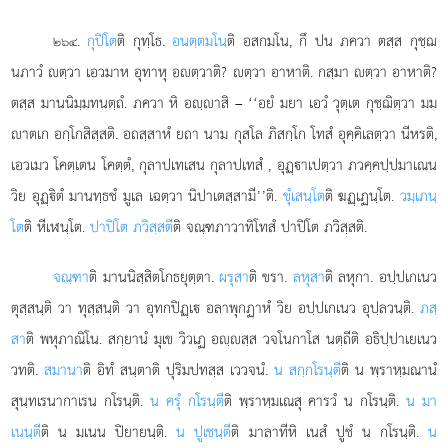
.
กุปิโต
ติ กุทฺโธ.
อนตฺตมโน
ติ อสกมโน, กึ ปน ภควา ตสฺส กุชฺฌ
๒๖๔
นภาวํ ตฺวา เอวมาห อุทาหุ อตฺวาติ? ตฺวา อาหาติ. กสฺมา ตฺวา อาหาติ?
ตสฺส มานนิมฺมทนตฺถํ. ภควา หิ อฺาสิ – ‘‘อยํ มยา เอวํ วุตฺเต กุชฺฌิตฺวา มม
าตเก อกฺโกสิสฺสติ. อถสฺสาหํ ยถา นาม กุสโล ภิสกฺโก โทสํ อุคฺคิเลตฺวา นีหรติ,
เอวเมว โคตฺเตน โคตฺตํ, กุลาปเทเสน กุลาปเทสํ
, อุฏฺาเปตฺวา ภวคฺคปฺปมาเณน
วิย อุฏฺิตํ มานทฺธชํ มูเล เฉตฺวา นิปาเตสฺสามี’’ติ.
ขุํเสนฺโต
ติ ฆฏฺเฏนฺโต.
วมฺเภนฺ
โต
ติ หีเฬนฺโต.
ปาปิโต ภวิสฺสตี
ติ จณฺฑภาวาทิโทสํ ปาปิโต ภวิสฺสติ.
จณฺฑา
ติ
มานนิสฺสิตโกธยุตฺตา.
ผรุสา
ติ ขรา.
ลหุสา
ติ ลหุกา. อปฺปเกเนว
ตุสฺสนฺติ วา ทุสฺสนฺติ วา อุทกปิฏฺเ อลาพุกฏาหํ วิย อปฺปเกเนว อุปฺลวนฺติ.
ภสฺ
สา
ติ พหุภาณิโน. สกฺยานํ มุเข วิวเฏ อฺสฺส วจโนกาโส นตฺถีติ อธิปฺปาเยเนว
วทติ.
สมานา
ติ อิทํ สนฺตาติ ปุริมปทสฺส เววจนํ.
น สกฺกโรนฺตี
ติ น พฺราหฺมณานํ
สุนฺทเรนากาเรน กโรนฺติ.
น ครุํ กโรนฺตี
ติ พฺราหฺมเณสุ คารวํ น กโรนฺติ.
น มา
เนนฺตี
ติ น มเนน ปิยายนฺติ.
น ปูเชนฺตี
ติ มาลาทีหิ เนสํ ปูชํ น กโรนฺติ.
น