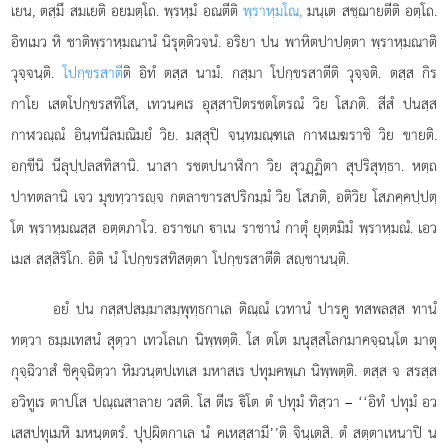
เยน, ตสฺมึ สมเยติ อยมตฺโถ. พฺรหฺมํ อณตีติ
พฺราหฺมโณ,
มนฺเต สชฺฌายตีติ อตฺโถ.
อิทเมว หิ ชาติพฺราหฺมณานํ นิรุตฺติวจนํ. อริยา ปน พาหิตปาปตฺตา พฺราหฺมณาติ
วุจฺจนฺติ.
โปกฺขรสาตี
ติ
อิทํ ตสฺส นามํ. กสฺมา โปกฺขรสาตีติ วุจฺจติ. ตสฺส กิร
กาโย เสตโปกฺขรสทิโส, เทวนคเร อุสฺสาปิตรชตโตรณํ วิย โสภติ. สีสํ ปนสฺส
กาฬวณฺณํ อินฺทนีลมณิมยํ วิย. มสฺสุปิ จนฺทมณฺฑเล กาฬเมฆราชิ วิย ขายติ.
อกฺขีนิ นีลุปฺปลสทิสานิ. นาสา รชตปนาฬิกา วิย สุวฏฺฏิตา สุปริสุทฺธา. หตฺถ
ปาทตลานิ เจว มุขทฺวารฺจ กตลาขารสปริกมฺมํ วิย โสภติ, อติวิย โสภคฺคปฺปตฺ
โต พฺราหฺมณสฺส อตฺตภาโว. อราชเก าเน ราชานํ กาตุํ ยุตฺตมิมํ พฺราหฺมณํ. เอว
เมส สสฺสิริโก. อิติ นํ โปกฺขรสทิสตฺตา โปกฺขรสาตีติ สฺชานนฺติ.
อยํ
ปน กสฺสปสมฺมาสมฺพุทฺธกาเล ติณฺณํ เวทานํ ปารคู ทสพลสฺส ทานํ
ทตฺวา ธมฺมเทสนํ สุตฺวา เทวโลเก นิพฺพตฺติ. โส ตโต มนุสฺสโลกมาคจฺฉนฺโต มาตุ
กุจฺฉิวาสํ ชิคุจฺฉิตฺวา หิมวนฺตปเทเส มหาสเร ปทุมคพฺเภ นิพฺพตฺติ. ตสฺส จ สรสฺส
อวิทูเร ตาปโส ปณฺณสาลาย วสติ. โส ตีเร ิโต ตํ ปทุมํ ทิสฺวา – ‘‘อิทํ ปทุมํ อว
เสสปทุเมหิ มหนฺตตรํ. ปุปฺผิตกาเล นํ คเหสฺสามี’’ติ จินฺเตสิ. ตํ สตฺตาเหนาปิ น