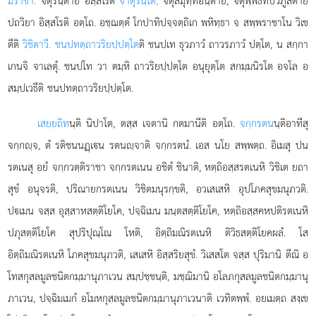
มราชา.
จตุรนฺตาย อิสฺสโรติ
จาตุรนฺโต,
จตุสมุทฺทอนฺตาย, จตุพฺพิธทีปวิภูสิตาย
ปถวิยา อิสฺสโรติ อตฺโถ. อชฺฌตฺตํ
โกปาทิปจฺจตฺถิเก พหิทฺธา จ สพฺพราชาโน วิเช
ตีติ
วิชิตาวี. ชนปทตฺถาวริยปฺปตฺโต
ติ ชนปเท ธุวภาวํ ถาวรภาวํ ปตฺโต, น สกฺกา
เกนจิ จาเลตุํ. ชนปโท วา ตมฺหิ ถาวริยปฺปตฺโต อนุยุตฺโต สกมฺมนิรโต อจโล อ
สมฺปเวธีติ ชนปทตฺถาวริยปฺปตฺโต.
เสยฺยถิท
นฺติ นิปาโต, ตสฺส เจตานิ กตมานีติ อตฺโถ.
จกฺกรตน
นฺติอาทีสุ
จกฺกฺจ, ตํ รติชนนฏฺเน รตนฺจาติ จกฺกรตนํ. เอส นโย สพฺพตฺถ. อิเมสุ ปน
รตเนสุ อยํ จกฺกวตฺติราชา จกฺกรตเนน อชิตํ ชินาติ, หตฺถิอสฺสรตเนหิ วิชิเต ยถา
สุขํ อนุจรติ, ปริณายกรตเนน
วิชิตมนุรกฺขติ, อวเสเสหิ อุปโภคสุขมนุภวติ.
ปเมน จสฺส อุสฺสาหสตฺติโยโค, ปจฺฉิเมน มนฺตสตฺติโยโค, หตฺถิอสฺสคหปติรตเนหิ
ปภุสตฺติโยโค สุปริปุณฺโณ โหติ, อิตฺถิมณิรตเนหิ ติวิธสตฺติโยคผลํ. โส
อิตฺถิมณิรตเนหิ โภคสุขมนุภวติ, เสเสหิ อิสฺสริยสุขํ. วิเสสโต จสฺส ปุริมานิ ตีณิ อ
โทสกุสลมูลชนิตกมฺมานุภาเวน สมฺปชฺชนฺติ, มชฺฌิมานิ อโลภกุสลมูลชนิตกมฺมานุ
ภาเวน, ปจฺฉิมเมกํ อโมหกุสลมูลชนิตกมฺมานุภาเวนาติ เวทิตพฺพํ. อยเมตฺถ สงฺเข