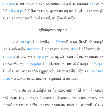
อปจายนฺตี
ติ อภิวาทนาทีหิ เนสํ อปจิติกมฺมํ นีจวุตฺตึ น ทสฺเสนฺติ
ตยิท
นฺติ ตํ
อิทํ.
ยทิเม สกฺยา
ติ ยํ อิเม สกฺยา น พฺราหฺมเณ สกฺกโรนฺติ…เป… น อปจายนฺติ,
ตํ เตสํ อสกฺการกรณาทิ สพฺพํ น ยุตฺตํ, นานุโลมนฺติ อตฺโถ.
ทุติยอิพฺภวาทวณฺณนา
.
อปรทฺธุ
นฺติ อปรชฺฌึสุ.
เอกมิทาห
นฺติ เอตฺถ อิทนฺติ นิปาตมตฺตํ.
๒๖๕
เอกํ อหนฺติ อตฺโถ.
สนฺธาคาร
นฺติ รชฺชอนุสาสนสาลา.
สกฺยา
ติ อภิสิตฺตราชาโน
.
สกฺยกุมารา
ติ อนภิสิตฺตา.
อุจฺเจสู
ติ ยถานุรูเปสุ ปลฺลงฺกปีกเวตฺตาสนผลกจิตฺ
ตตฺถรณาทิเภเทสุ.
สฺชคฺฆนฺตา
ติ อุปฺปณฺฑนวเสน มหาหสิตํ หสนฺตา.
สํกีฬนฺตา
ติ หสิตมตฺต กรณองฺคุลิสงฺฆฏฺฏนปาณิปฺปหารทานาทีนิ กโรนฺตา.
มมฺเว
มฺเ
ติ เอวมหํ มฺามิ, มมฺเว อนุหสนฺติ, น อฺนฺติ.
กสฺมา ปน เต เอวมกํสูติ? เต
กิร อมฺพฏฺสฺส กุลวํสํ ชานนฺติ. อยฺจ
ตสฺมึ สมเย ยาว ปาทนฺตา โอลมฺเพตฺวา นิวตฺถสาฏกสฺส เอเกน หตฺเถน ทุสฺ
สกณฺณํ คเหตฺวา ขนฺธฏฺิกํ นาเมตฺวา มานมเทน มตฺโต วิย อาคจฺฉติ. ตโต –