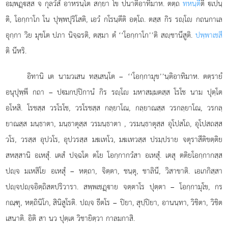
อมฺพฏฺสฺส จ กุลวํสํ อาหรนฺโต สกฺยา โข ปนาติอาทิมาห. ตตฺถ
ทหนฺตี
ติ เปนฺ
ติ, โอกฺกาโก โน ปุพฺพปุริโสติ, เอวํ กโรนฺตีติ อตฺโถ. ตสฺส กิร รฺโ กถนกาเล
อุกฺกา วิย มุขโต ปภา นิจฺฉรติ, ตสฺมา ตํ ‘‘โอกฺกาโก’’ติ สฺชานึสูติ.
ปพฺพาเชสี
ติ นีหริ.
อิทานิ เต นามวเสน ทสฺเสนฺโต – ‘‘โอกฺกามุข’’นฺติอาทิมาห. ตตฺรายํ
อนุปุพฺพี กถา – ปมกปฺปิกานํ กิร รฺโ มหาสมฺมตสฺส โรโช นาม ปุตฺโต
อโหสิ. โรชสฺส วรโรโช, วรโรชสฺส กลฺยาโณ, กลฺยาณสฺส วรกลฺยาโณ, วรกลฺ
ยาณสฺส มนฺธาตา, มนฺธาตุสฺส วรมนฺธาตา
, วรมนฺธาตุสฺส อุโปสโถ, อุโปสถสฺส
วโร, วรสฺส อุปวโร, อุปวรสฺส มฆเทโว, มฆเทวสฺส ปรมฺปราย จตุราสีติขตฺติย
สหสฺสานิ อเหสุํ. เตสํ ปจฺฉโต ตโย โอกฺกากวํสา อเหสุํ. เตสุ ตติยโอกฺกากสฺส
ปฺจ มเหสิโย อเหสุํ – หตฺถา, จิตฺตา, ชนฺตุ, ชาลินี, วิสาขาติ. เอเกกิสฺสา
ปฺจปฺจอิตฺถิสตปริวารา. สพฺพเชฏฺาย จตฺตาโร ปุตฺตา – โอกฺกามุโข, กร
กณฺฑุ, หตฺถินิโก, สินิสูโรติ. ปฺจ ธีตโร – ปิยา, สุปฺปิยา, อานนฺทา, วิชิตา, วิชิต
เสนาติ. อิติ สา นว ปุตฺเต วิชายิตฺวา กาลมกาสิ.