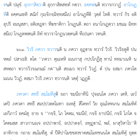
ท
นฺติ ปมุขํ.
อุกฺกาสิตฺวา
ติ อุกฺกาสิตสทฺทํ กตฺวา.
อคฺคฬ
นฺติ ทฺวารกวาฏํ.
อาโกเฏ
หี
ติ อคฺคนเขหิ สณิกํ กุฺจิกจฺฉิทฺทสมีเป อาโกเฏหีติ วุตฺตํ โหติ. ทฺวารํ กิร อติ
อุปริ อมนุสฺสา, อติเหฏฺา ทีฆชาติกา โกเฏนฺติ. ตถา อนาโกเฏตฺวา มชฺเฌ ฉิทฺท
สมีเป โกเฏตพฺพนฺติ อิทํ ทฺวาราโกฏนวตฺตนฺติ ทีเปนฺตา วทนฺติ.
.
วิวริ ภควา ทฺวาร
นฺติ น ภควา อุฏฺาย ทฺวารํ วิวริ. วิวริยตูติ ปน
๒๖๑
หตฺถํ ปสาเรสิ. ตโต ‘‘ภควา ตุมฺเหหิ
อเนกาสุ กปฺปโกฏีสุ ทานํ ททมาเนหิ น
สหตฺถา ทฺวารวิวรณกมฺมํ กต’’นฺติ สยเมว ทฺวารํ วิวฏํ. ตํ ปน ยสฺมา ภควโต
มเนน วิวฏํ, ตสฺมา วิวริ ภควา ทฺวารนฺติ วตฺตุํ วฏฺฏติ.
ภควตา สทฺธึ สมฺโมทึสู
ติ ยถา ขมนียาทีนิ ปุจฺฉนฺโต ภควา เตหิ, เอวํ
เตปิ ภควตา สทฺธึ สมปฺปวตฺตโมทา อเหสุํ. สีโตทกํ วิย อุณฺโหทเกน สมฺโมทิตํ
เอกีภาวํ อคมํสุ. ยาย จ ‘‘กจฺจิ, โภ โคตม, ขมนียํ; กจฺจิ ยาปนียํ, กจฺจิ โภโต จ
โคตมสฺส สาวกานฺจ อปฺปาพาธํ, อปฺปาตงฺกํ, ลหุฏฺานํ, พลํ, ผาสุวิหาโร’’ติ
อาทิกาย กถาย สมฺโมทึสุ, ตํ ปีติปาโมชฺชสงฺขาตสมฺโมทชนนโต สมฺโมทิตุํ ยุตฺต