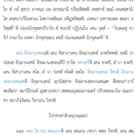
โย ตํ กถํ สุตฺวา อาคมฺม มม ลกฺขณานิ ปริเยสิสฺสติ, ตสฺสาหํ ธมฺมํ เทเสสฺสามิ.
โส เทสนาปริโยสาเน โสตาปตฺติผเล ปติฏฺหิสฺสติ. เทสนา มหาชนสฺส สผลา ภ
วิสฺสตี’’ติ ปฺจภิกฺขุสตปริวาโร ตํ ชนปทํ ปฏิปนฺโน. เตน วุตฺตํ – ‘‘โกสเลสุ จา
ริกํ จรมาโน มหตา ภิกฺขุสงฺเฆน สทฺธึ ปฺจมตฺเตหิ ภิกฺขุสเตหี’’ติ.
เยน อิจฺฉานงฺคล
นฺติ เยน ทิสาภาเคน อิจฺฉานงฺคลํ อวสริตพฺพํ. ยสฺมึ วา
ปเทเส อิจฺฉานงฺคลํ. อิชฺฌานงฺคลนฺติปิ ปาโ.
ตทวสรี
ติ
เตน อวสริ, ตํ วา อวสริ.
เตน ทิสาภาเคน คโต, ตํ วา ปเทสํ คโตติ อตฺโถ.
อิจฺฉานงฺคเล วิหรติ อิจฺฉาน
งฺคลวนสณฺเฑ
ติ อิจฺฉานงฺคลํ อุปนิสฺสาย อิจฺฉานงฺคลวนสณฺเฑ สีลขนฺธาวารํ
พนฺธิตฺวา สมาธิโกนฺตํ อุสฺสาเปตฺวา สพฺพฺุตฺาณสรํ ปริวตฺตยมาโน ธมฺมรา
ชา ยถาภิรุจิเตน วิหาเรน วิหรติ.
โปกฺขรสาติวตฺถุวณฺณนา
.
เตน โข ปน สมเยนา
ติ เยน สมเยน ภควา ตตฺถ วิหรติ, เตน สม
๒๕๕