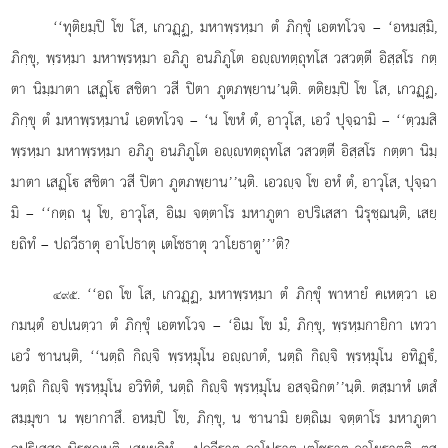
‘‘ทุติยมฺปิ โข โส, เกวฏฺฏ, มหาพฺรหฺมา ตํ ภิกฺขุํ เอตทโวจ – ‘อหมสฺมิ,
ภิกฺขุ, พฺรหฺมา มหาพฺรหฺมา อภิภู อนภิภูโต อฺทตฺถุทโส วสวตฺตี อิสฺสโร กตฺ
ตา นิมฺมาตา เสฏฺโ สชิตา วสี ปิตา ภูตภพฺยาน’นฺติ. ตติยมฺปิ โข โส, เกวฏฺฏ,
ภิกฺขุ ตํ มหาพฺรหฺมานํ เอตทโวจ – ‘น โขหํ ตํ, อาวุโส, เอวํ ปุจฺฉามิ – ‘‘ตฺวมสิ
พฺรหฺมา มหาพฺรหฺมา อภิภู
อนภิภูโต อฺทตฺถุทโส วสวตฺตี อิสฺสโร กตฺตา นิมฺ
มาตา เสฏฺโ สชิตา วสี ปิตา ภูตภพฺยาน’’นฺติ. เอวฺจ โข อหํ ตํ, อาวุโส, ปุจฺฉา
มิ – ‘‘กตฺถ นุ โข, อาวุโส, อิเม จตฺตาโร มหาภูตา อปริเสสา นิรุชฺฌนฺติ, เสยฺ
ยถิทํ – ปถวีธาตุ อาโปธาตุ เตโชธาตุ วาโยธาตู’’’ติ?
. ‘‘อถ โข โส, เกวฏฺฏ, มหาพฺรหฺมา ตํ ภิกฺขุํ พาหายํ คเหตฺวา เอ
๔๙๕
กมนฺตํ อปเนตฺวา ตํ ภิกฺขุํ เอตทโวจ
– ‘อิเม โข มํ, ภิกฺขุ, พฺรหฺมกายิกา เทวา
เอวํ ชานนฺติ, ‘‘นตฺถิ กิฺจิ พฺรหฺมุโน อฺาตํ, นตฺถิ กิฺจิ พฺรหฺมุโน อทิฏฺํ,
นตฺถิ กิฺจิ พฺรหฺมุโน อวิทิตํ, นตฺถิ กิฺจิ พฺรหฺมุโน อสจฺฉิกต’’นฺติ. ตสฺมาหํ เตสํ
สมฺมุขา น พฺยากาสึ. อหมฺปิ โข, ภิกฺขุ, น ชานามิ ยตฺถิเม จตฺตาโร มหาภูตา