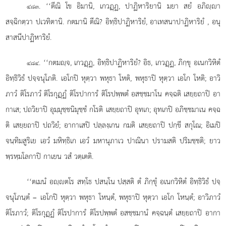
. ‘‘ตีณิ
โข อิมานิ, เกวฏฺฏ, ปาฏิหาริยานิ มยา สยํ อภิฺา
๔๘๓
สจฺฉิกตฺวา ปเวทิตานิ. กตมานิ ตีณิ? อิทฺธิปาฏิหาริยํ, อาเทสนาปาฏิหาริยํ
, อนุ
สาสนีปาฏิหาริยํ.
. ‘‘กตมฺจ, เกวฏฺฏ, อิทฺธิปาฏิหาริยํ? อิธ, เกวฏฺฏ, ภิกฺขุ อเนกวิหิตํ
๔๘๔
อิทฺธิวิธํ ปจฺจนุโภติ. เอโกปิ หุตฺวา พหุธา โหติ, พหุธาปิ หุตฺวา เอโก โหติ; อาวิ
ภาวํ ติโรภาวํ ติโรกุฏฺฏํ ติโรปาการํ ติโรปพฺพตํ อสชฺชมาโน คจฺฉติ เสยฺยถาปิ อา
กาเส; ปถวิยาปิ อุมฺมุชฺชนิมุชฺชํ กโรติ เสยฺยถาปิ อุทเก; อุทเกปิ อภิชฺชมาเน คจฺฉ
ติ เสยฺยถาปิ ปถวิยํ; อากาเสปิ ปลฺลงฺเกน กมติ เสยฺยถาปิ ปกฺขี สกุโณ; อิเมปิ
จนฺทิมสูริเย เอวํ มหิทฺธิเก เอวํ มหานุภาเว ปาณินา ปรามสติ ปริมชฺชติ; ยาว
พฺรหฺมโลกาปิ กาเยน วสํ วตฺเตติ.
‘‘ตเมนํ อฺตโร สทฺโธ ปสนฺโน ปสฺสติ ตํ ภิกฺขุํ อเนกวิหิตํ อิทฺธิวิธํ ปจฺ
จนุโภนฺตํ – เอโกปิ หุตฺวา พหุธา โหนฺตํ, พหุธาปิ หุตฺวา เอโก โหนฺตํ; อาวิภาวํ
ติโรภาวํ; ติโรกุฏฺฏํ ติโรปาการํ ติโรปพฺพตํ อสชฺชมานํ คจฺฉนฺตํ เสยฺยถาปิ อากา