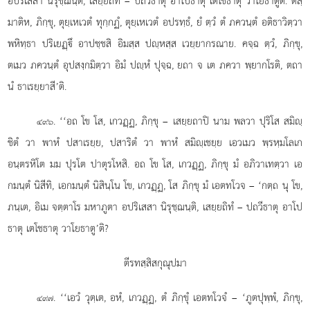
อปริเสสา นิรุชฺฌนฺติ, เสยฺยถิทํ – ปถวีธาตุ อาโปธาตุ เตโชธาตุ
วาโยธาตูติ. ตสฺ
มาติห, ภิกฺขุ, ตุยฺเหเวตํ ทุกฺกฏํ, ตุยฺเหเวตํ อปรทฺธํ, ยํ ตฺวํ ตํ ภควนฺตํ อติธาวิตฺวา
พหิทฺธา ปริเยฏฺึ อาปชฺชสิ อิมสฺส ปฺหสฺส เวยฺยากรณาย. คจฺฉ ตฺวํ, ภิกฺขุ,
ตเมว ภควนฺตํ อุปสงฺกมิตฺวา อิมํ ปฺหํ ปุจฺฉ, ยถา จ เต ภควา พฺยากโรติ, ตถา
นํ ธาเรยฺยาสี’ติ.
. ‘‘อถ โข โส, เกวฏฺฏ, ภิกฺขุ – เสยฺยถาปิ นาม พลวา ปุริโส สมิฺ
๔๙๖
ชิตํ วา พาหํ ปสาเรยฺย, ปสาริตํ วา พาหํ สมิฺเชยฺย เอวเมว พฺรหฺมโลเก
อนฺตรหิโต มม ปุรโต ปาตุรโหสิ. อถ โข โส, เกวฏฺฏ, ภิกฺขุ มํ อภิวาเทตฺวา เอ
กมนฺตํ นิสีทิ, เอกมนฺตํ นิสินฺโน โข, เกวฏฺฏ, โส ภิกฺขุ มํ เอตทโวจ – ‘กตฺถ นุ โข,
ภนฺเต, อิเม จตฺตาโร
มหาภูตา อปริเสสา นิรุชฺฌนฺติ, เสยฺยถิทํ – ปถวีธาตุ อาโป
ธาตุ เตโชธาตุ วาโยธาตู’ติ?
ตีรทสฺสิสกุณุปมา
. ‘‘เอวํ วุตฺเต, อหํ, เกวฏฺฏ, ตํ ภิกฺขุํ เอตทโวจํ – ‘ภูตปุพฺพํ, ภิกฺขุ,
๔๙๗