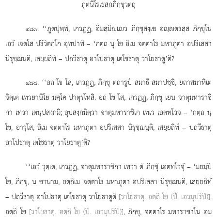
ภูตนิโรเธสกภิกฺขุวตฺถุ
. ‘‘ภูตปุพฺพํ, เกวฏฺฏ, อิมสฺมิฺเว ภิกฺขุสงฺเฆ อฺตรสฺส ภิกฺขุโน
๔๘๗
เอวํ เจตโส ปริวิตกฺโก อุทปาทิ – ‘กตฺถ นุ โข อิเม จตฺตาโร มหาภูตา อปริเสสา
นิรุชฺฌนฺติ, เสยฺยถิทํ – ปถวีธาตุ อาโปธาตุ เตโชธาตุ วาโยธาตู’ติ?
. ‘‘อถ โข โส, เกวฏฺฏ, ภิกฺขุ ตถารูปํ สมาธึ สมาปชฺชิ, ยถาสมาหิเต
๔๘๘
จิตฺเต เทวยานิโย มคฺโค ปาตุรโหสิ. อถ โข โส, เกวฏฺฏ, ภิกฺขุ เยน จาตุมหาราชิ
กา เทวา เตนุปสงฺกมิ; อุปสงฺกมิตฺวา จาตุมหาราชิเก เทเว เอตทโวจ – ‘กตฺถ นุ
โข, อาวุโส, อิเม จตฺตาโร มหาภูตา อปริเสสา นิรุชฺฌนฺติ, เสยฺยถิทํ – ปถวีธาตุ
อาโปธาตุ เตโชธาตุ วาโยธาตู’ติ?
‘‘เอวํ วุตฺเต, เกวฏฺฏ, จาตุมหาราชิกา เทวา ตํ ภิกฺขุํ
เอตทโวจุํ – ‘มยมฺปิ
โข, ภิกฺขุ, น ชานาม, ยตฺถิเม จตฺตาโร มหาภูตา อปริเสสา นิรุชฺฌนฺติ, เสยฺยถิทํ
– ปถวีธาตุ อาโปธาตุ เตโชธาตุ วาโยธาตูติ
[วาโยธาตุ. อตฺถิ โข (ปี. เอวมุปริปิ)]
.
อตฺถิ โข
[วาโยธาตุ. อตฺถิ โข (ปี. เอวมุปริปิ)]
, ภิกฺขุ, จตฺตาโร มหาราชาโน อมฺ