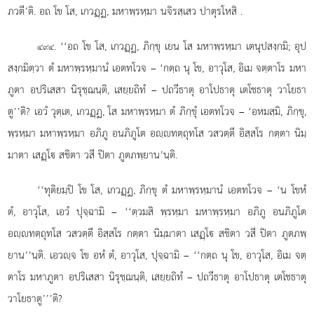
ภวตี’ติ. อถ โข โส, เกวฏฺฏ, มหาพฺรหฺมา นจิรสฺเสว ปาตุรโหสิ
.
. ‘‘อถ โข โส, เกวฏฺฏ, ภิกฺขุ เยน โส มหาพฺรหฺมา เตนุปสงฺกมิ; อุป
๔๙๔
สงฺกมิตฺวา ตํ มหาพฺรหฺมานํ เอตทโวจ – ‘กตฺถ นุ โข, อาวุโส, อิเม จตฺตาโร มหา
ภูตา อปริเสสา นิรุชฺฌนฺติ, เสยฺยถิทํ – ปถวีธาตุ อาโปธาตุ เตโชธาตุ วาโยธา
ตู’’ติ? เอวํ วุตฺเต, เกวฏฺฏ, โส มหาพฺรหฺมา ตํ ภิกฺขุํ เอตทโวจ – ‘อหมสฺมิ, ภิกฺขุ,
พฺรหฺมา มหาพฺรหฺมา อภิภู อนภิภูโต อฺทตฺถุทโส วสวตฺตี
อิสฺสโร กตฺตา นิมฺ
มาตา เสฏฺโ สชิตา วสี ปิตา ภูตภพฺยาน’นฺติ.
‘‘ทุติยมฺปิ
โข โส, เกวฏฺฏ, ภิกฺขุ ตํ มหาพฺรหฺมานํ เอตทโวจ – ‘น โขหํ
ตํ, อาวุโส, เอวํ ปุจฺฉามิ – ‘‘ตฺวมสิ พฺรหฺมา มหาพฺรหฺมา อภิภู อนภิภูโต
อฺทตฺถุทโส วสวตฺตี อิสฺสโร กตฺตา นิมฺมาตา เสฏฺโ สชิตา วสี ปิตา ภูตภพฺ
ยาน’’นฺติ. เอวฺจ โข อหํ ตํ, อาวุโส, ปุจฺฉามิ – ‘‘กตฺถ นุ โข, อาวุโส, อิเม จตฺ
ตาโร มหาภูตา อปริเสสา นิรุชฺฌนฺติ, เสยฺยถิทํ – ปถวีธาตุ อาโปธาตุ เตโชธาตุ
วาโยธาตู’’’ติ?