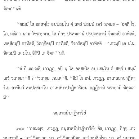
จิตฺต’’’นฺติ.
‘‘ตเมนํ โส
อสฺสทฺโธ อปฺปสนฺโน ตํ สทฺธํ ปสนฺนํ เอวํ วเทยฺย – ‘อตฺถิ โข,
โภ, มณิกา นาม วิชฺชา; ตาย โส ภิกฺขุ ปรสตฺตานํ ปรปุคฺคลานํ จิตฺตมฺปิ อาทิสติ,
เจตสิกมฺปิ อาทิสติ, วิตกฺกิตมฺปิ อาทิสติ, วิจาริตมฺปิ อาทิสติ – ‘เอวมฺปิ เต มโน,
อิตฺถมฺปิ เต มโน, อิติปิ เต จิตฺต’’’นฺติ.
‘‘ตํ กึ มฺสิ, เกวฏฺฏ, อปิ นุ โส อสฺสทฺโธ อปฺปสนฺโน ตํ สทฺธํ ปสนฺนํ
เอวํ วเทยฺยา’’ติ
? ‘‘วเทยฺย, ภนฺเต’’ติ. ‘‘อิมํ โข อหํ, เกวฏฺฏ, อาเทสนาปาฏิหา
ริเย อาทีนวํ สมฺปสฺสมาโน อาเทสนาปาฏิหาริเยน อฏฺฏียามิ หรายามิ ชิคุจฺฉา
มิ’’.
อนุสาสนีปาฏิหาริยํ
. ‘‘กตมฺจ, เกวฏฺฏ, อนุสาสนีปาฏิหาริยํ? อิธ, เกวฏฺฏ, ภิกฺขุ เอว
๔๘๖
มนุสาสติ – ‘เอวํ วิตกฺเกถ, มา เอวํ วิตกฺกยิตฺถ, เอวํ มนสิกโรถ, มา
เอวํ มนสาก