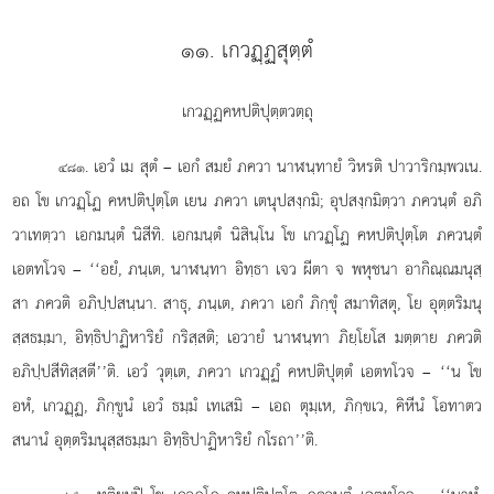
๑๑. เกวฏฺฏสุตฺตํ
เกวฏฺฏคหปติปุตฺตวตฺถุ
. เอวํ
เม สุตํ – เอกํ สมยํ ภควา นาฬนฺทายํ วิหรติ ปาวาริกมฺพวเน.
๔๘๑
อถ โข เกวฏฺโฏ คหปติปุตฺโต เยน ภควา เตนุปสงฺกมิ; อุปสงฺกมิตฺวา ภควนฺตํ อภิ
วาเทตฺวา เอกมนฺตํ นิสีทิ. เอกมนฺตํ นิสินฺโน โข เกวฏฺโฏ คหปติปุตฺโต ภควนฺตํ
เอตทโวจ – ‘‘อยํ, ภนฺเต, นาฬนฺทา อิทฺธา เจว ผีตา จ พหุชนา อากิณฺณมนุสฺ
สา ภควติ อภิปฺปสนฺนา. สาธุ, ภนฺเต, ภควา เอกํ ภิกฺขุํ สมาทิสตุ, โย อุตฺตริมนุ
สฺสธมฺมา, อิทฺธิปาฏิหาริยํ กริสฺสติ; เอวายํ นาฬนฺทา ภิยฺโยโส มตฺตาย ภควติ
อภิปฺปสีทิสฺสตี’’ติ. เอวํ วุตฺเต, ภควา เกวฏฺฏํ คหปติปุตฺตํ เอตทโวจ – ‘‘น โข
อหํ, เกวฏฺฏ, ภิกฺขูนํ เอวํ ธมฺมํ เทเสมิ – เอถ ตุมฺเห, ภิกฺขเว, คิหีนํ โอทาตว
สนานํ อุตฺตริมนุสฺสธมฺมา อิทฺธิปาฏิหาริยํ กโรถา’’ติ.