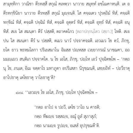
สามุทฺทิกา วาณิชา ตีรทสฺสึ สกุณํ คเหตฺวา นาวาย สมุทฺทํ อชฺโฌคาหนฺติ. เต อ
ตีรทกฺขินิยา นาวาย ตีรทสฺสึ สกุณํ มุฺจนฺติ. โส คจฺฉเตว ปุรตฺถิมํ ทิสํ, คจฺฉติ
ทกฺขิณํ ทิสํ, คจฺฉติ ปจฺฉิมํ ทิสํ, คจฺฉติ อุตฺตรํ ทิสํ, คจฺฉติ อุทฺธํ ทิสํ, คจฺฉติ อนุ
ทิสํ. สเจ โส สมนฺตา ตีรํ
ปสฺสติ, ตถาคตโกว
[ตถาปกฺกนฺโตว (สฺยา.)]
โหติ. สเจ
ปน โส สมนฺตา ตีรํ น ปสฺสติ, ตเมว นาวํ ปจฺจาคจฺฉติ. เอวเมว โข ตฺวํ, ภิกฺขุ,
ยโต ยาว พฺรหฺมโลกา
ปริเยสมาโน อิมสฺส ปฺหสฺส
เวยฺยากรณํ นาชฺฌคา, อถ
มมฺเว สนฺติเก ปจฺจาคโต. น โข เอโส, ภิกฺขุ, ปฺโห เอวํ ปุจฺฉิตพฺโพ – ‘กตฺถ
นุ โข, ภนฺเต, อิเม จตฺตาโร มหาภูตา อปริเสสา นิรุชฺฌนฺติ, เสยฺยถิทํ – ปถวีธาตุ
อาโปธาตุ เตโชธาตุ วาโยธาตู’ติ?
. ‘‘เอวฺจ โข เอโส, ภิกฺขุ, ปฺโห ปุจฺฉิตพฺโพ –
๔๙๘
‘กตฺถ อาโป จ ปถวี, เตโช วาโย น คาธติ;
กตฺถ ทีฆฺจ รสฺสฺจ, อณุํ ถูลํ สุภาสุภํ;
กตฺถ นามฺจ รูปฺจ, อเสสํ อุปรุชฺฌตี’ติ.