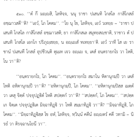
. ‘‘ตํ กึ มฺสิ, โลหิจฺจ, นนุ ราชา ปเสนทิ โกสโล กาสิโกสลํ
๕๑๐
อชฺฌาวสตี’’ติ? ‘‘เอวํ, โภ โคตม’’. ‘‘โย นุ โข, โลหิจฺจ, เอวํ วเทยฺย – ‘ราชา ป
เสนทิ โกสโล กาสิโกสลํ อชฺฌาวสติ; ยา กาสิโกสเล สมุทยสฺชาติ, ราชาว ตํ ป
เสนทิ โกสโล เอกโก ปริภุฺเชยฺย, น อฺเสํ ทเทยฺยา’ติ. เอวํ วาที โส เย รา
ชานํ ปเสนทึ โกสลํ อุปชีวนฺติ ตุมฺเห เจว อฺเ จ, เตสํ อนฺตรายกโร วา โหติ,
โน วา’’ติ?
‘‘อนฺตรายกโร, โภ โคตม’’. ‘‘อนฺตรายกโร สมาโน หิตานุกมฺปี วา เตสํ
โหติ อหิตานุกมฺปี วา’’ติ? ‘‘อหิตานุกมฺปี, โภ โคตม’’. ‘‘อหิตานุกมฺปิสฺส เมตฺตํ
วา เตสุ จิตฺตํ ปจฺจุปฏฺิตํ โหติ สปตฺตกํ วา’’ติ? ‘‘สปตฺตกํ, โภ โคตม’’. ‘‘สปตฺต
เก จิตฺเต ปจฺจุปฏฺิเต มิจฺฉาทิฏฺิ วา โหติ สมฺมาทิฏฺิ วา’’ติ? ‘‘มิจฺฉาทิฏฺิ, โภ
โคตม’’. ‘‘มิจฺฉาทิฏฺิสฺส
โข อหํ, โลหิจฺจ, ทฺวินฺนํ คตีนํ อฺตรํ คตึ วทามิ – นิ
รยํ วา ติรจฺฉานโยนึ วา’’.