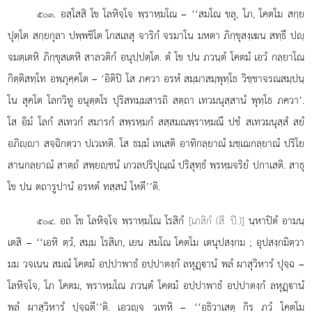
. อสฺโสสิ โข โลหิจฺโจ พฺราหฺมโณ – ‘‘สมโณ ขลุ, โภ, โคตโม สกฺย
๕๐๓
ปุตฺโต สกฺยกุลา ปพฺพชิโต โกสเลสุ จาริกํ จรมาโน มหตา ภิกฺขุสงฺเฆน สทฺธึ ปฺ
จมตฺเตหิ ภิกฺขุสเตหิ สาลวติกํ อนุปฺปตฺโต. ตํ โข ปน ภวนฺตํ โคตมํ เอวํ กลฺยาโณ
กิตฺติสทฺโท อพฺภุคฺคโต – ‘อิติปิ โส ภควา อรหํ สมฺมาสมฺพุทฺโธ วิชฺชาจรณสมฺปนฺ
โน สุคโต โลกวิทู อนุตฺตโร ปุริสทมฺมสารถิ สตฺถา เทวมนุสฺสานํ พุทฺโธ ภควา’.
โส อิมํ โลกํ สเทวกํ สมารกํ สพฺรหฺมกํ สสฺสมณพฺราหฺมณึ ปชํ สเทวมนุสฺสํ สยํ
อภิฺา สจฺฉิกตฺวา ปเวเทติ. โส ธมฺมํ เทเสติ อาทิกลฺยาณํ มชฺเฌกลฺยาณํ ปริโย
สานกลฺยาณํ
สาตฺถํ สพฺยฺชนํ เกวลปริปุณฺณํ ปริสุทฺธํ พฺรหฺมจริยํ ปกาเสติ. สาธุ
โข ปน ตถารูปานํ อรหตํ ทสฺสนํ โหตี’’ติ.
. อถ
โข โลหิจฺโจ พฺราหฺมโณ โรสิกํ
[เภสิกํ (สี. ปี.)]
นฺหาปิตํ อามนฺ
๕๐๔
เตสิ – ‘‘เอหิ ตฺวํ, สมฺม โรสิเก, เยน สมโณ โคตโม เตนุปสงฺกม
; อุปสงฺกมิตฺวา
มม วจเนน สมณํ โคตมํ อปฺปาพาธํ อปฺปาตงฺกํ ลหุฏฺานํ พลํ ผาสุวิหารํ ปุจฺฉ –
โลหิจฺโจ, โภ โคตม, พฺราหฺมโณ ภวนฺตํ โคตมํ อปฺปาพาธํ อปฺปาตงฺกํ ลหุฏฺานํ
พลํ ผาสุวิหารํ ปุจฺฉตี’’ติ. เอวฺจ วเทหิ – ‘‘อธิวาเสตุ กิร ภวํ โคตโม