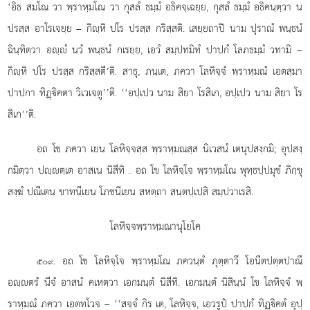
‘อิธ สมโณ วา พฺราหฺมโณ วา กุสลํ ธมฺมํ อธิคจฺเฉยฺย, กุสลํ ธมฺมํ อธิคนฺตฺวา น
ปรสฺส อาโรเจยฺย – กิฺหิ ปโร ปรสฺส กริสฺสติ. เสยฺยถาปิ นาม ปุราณํ พนฺธนํ
ฉินฺทิตฺวา อฺํ นวํ พนฺธนํ กเรยฺย, เอวํ สมฺปทมิทํ
ปาปกํ โลภธมฺมํ วทามิ –
กิฺหิ ปโร ปรสฺส กริสฺสตี’ติ. สาธุ, ภนฺเต, ภควา โลหิจฺจํ พฺราหฺมณํ เอตสฺมา
ปาปกา ทิฏฺิคตา วิเวเจตู’’ติ. ‘‘อปฺเปว นาม สิยา โรสิเก, อปฺเปว นาม สิยา โร
สิเก’’ติ.
อถ โข ภควา เยน โลหิจฺจสฺส พฺราหฺมณสฺส นิเวสนํ เตนุปสงฺกมิ; อุปสงฺ
กมิตฺวา ปฺตฺเต อาสเน นิสีทิ
. อถ โข โลหิจฺโจ พฺราหฺมโณ พุทฺธปฺปมุขํ ภิกฺขุ
สงฺฆํ ปณีเตน ขาทนีเยน โภชนีเยน สหตฺถา สนฺตปฺเปสิ สมฺปวาเรสิ.
โลหิจฺจพฺราหฺมณานุโยโค
. อถ โข โลหิจฺโจ พฺราหฺมโณ ภควนฺตํ ภุตฺตาวึ โอนีตปตฺตปาณึ
๕๐๙
อฺตรํ นีจํ อาสนํ คเหตฺวา เอกมนฺตํ นิสีทิ. เอกมนฺตํ นิสินฺนํ โข โลหิจฺจํ พฺ
ราหฺมณํ ภควา เอตทโวจ – ‘‘สจฺจํ กิร เต, โลหิจฺจ, เอวรูปํ ปาปกํ ทิฏฺิคตํ อุปฺ