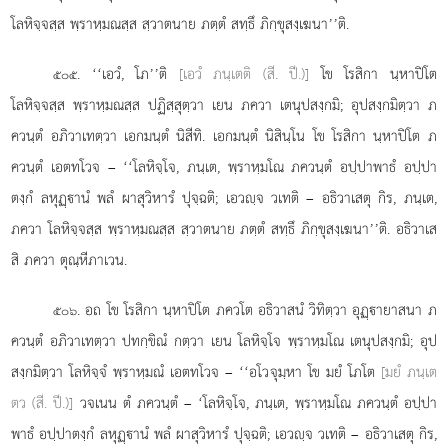
โลหิจฺจสฺส พฺราหฺมณสฺส สฺวาตนาย ภตฺตํ สทฺธึ ภิกฺขุสงฺเฆนา’’ติ.
. ‘‘เอวํ, โภ’’ติ
[เอวํ ภนฺเตติ (สี. ปี.)]
โข โรสิกา นฺหาปิโต
๕๐๕
โลหิจฺจสฺส พฺราหฺมณสฺส ปฏิสฺสุตฺวา เยน ภควา เตนุปสงฺกมิ; อุปสงฺกมิตฺวา ภ
ควนฺตํ อภิวาเทตฺวา เอกมนฺตํ นิสีทิ. เอกมนฺตํ นิสินฺโน โข โรสิกา นฺหาปิโต ภ
ควนฺตํ เอตทโวจ – ‘‘โลหิจฺโจ, ภนฺเต, พฺราหฺมโณ ภควนฺตํ อปฺปาพาธํ อปฺปา
ตงฺกํ ลหุฏฺานํ พลํ ผาสุวิหารํ ปุจฺฉติ; เอวฺจ วเทติ – อธิวาเสตุ กิร, ภนฺเต,
ภควา โลหิจฺจสฺส พฺราหฺมณสฺส สฺวาตนาย ภตฺตํ สทฺธึ ภิกฺขุสงฺเฆนา’’ติ. อธิวาเส
สิ ภควา ตุณฺหีภาเวน.
. อถ โข โรสิกา นฺหาปิโต ภควโต อธิวาสนํ วิทิตฺวา อุฏฺายาสนา ภ
๕๐๖
ควนฺตํ อภิวาเทตฺวา ปทกฺขิณํ กตฺวา เยน โลหิจฺโจ พฺราหฺมโณ เตนุปสงฺกมิ; อุป
สงฺกมิตฺวา โลหิจฺจํ พฺราหฺมณํ เอตทโวจ – ‘‘อโวจุมฺหา โข มยํ โภโต
[มยํ ภนฺเต
ตว (สี. ปี.)]
วจเนน ตํ ภควนฺตํ – ‘โลหิจฺโจ, ภนฺเต, พฺราหฺมโณ
ภควนฺตํ อปฺปา
พาธํ
อปฺปาตงฺกํ ลหุฏฺานํ พลํ ผาสุวิหารํ ปุจฺฉติ; เอวฺจ วเทติ – อธิวาเสตุ กิร,