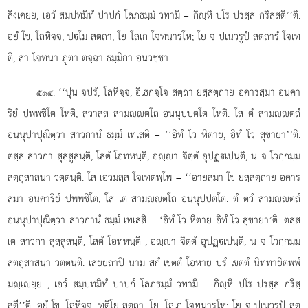
ลิงฺเคยฺย, เอวํ สมฺปทมิทํ ปาปกํ โลภธมฺมํ วทามิ – กิฺหิ ปโร ปรสฺส กริสฺสตี’’ติ.
อยํ โข, โลหิจฺจ, ปโม สตฺถา, โย โลเก โจทนารโห; โย จ ปเนวรูปํ สตฺถารํ โจเท
ติ, สา โจทนา ภูตา ตจฺฉา ธมฺมิกา อนวชฺชา.
. ‘‘ปุน จปรํ, โลหิจฺจ, อิเธกจฺโจ สตฺถา ยสฺสตฺถาย อคารสฺมา อนคา
๕๑๔
ริยํ ปพฺพชิโต โหติ, สฺวาสฺส สามฺตฺโถ อนนุปฺปตฺโต โหติ. โส ตํ สามฺตฺถํ
อนนุปาปุณิตฺวา สาวกานํ ธมฺมํ เทเสติ – ‘‘อิทํ โว หิตาย, อิทํ โว สุขายา’’ติ.
ตสฺส สาวกา สุสฺสูสนฺติ, โสตํ โอทหนฺติ, อฺา จิตฺตํ อุปฏฺเปนฺติ, น จ โวกฺกมฺม
สตฺถุสาสนา วตฺตนฺติ. โส เอวมสฺส โจเทตพฺโพ – ‘‘อายสฺมา โข ยสฺสตฺถาย อคาร
สฺมา อนคาริยํ ปพฺพชิโต, โส เต สามฺตฺโถ อนนุปฺปตฺโต. ตํ ตฺวํ สามฺตฺถํ
อนนุปาปุณิตฺวา สาวกานํ ธมฺมํ เทเสสิ – ‘อิทํ โว หิตาย อิทํ โว สุขายา’ติ. ตสฺส
เต สาวกา สุสฺสูสนฺติ, โสตํ โอทหนฺติ
, อฺา จิตฺตํ อุปฏฺเปนฺติ, น จ โวกฺกมฺม
สตฺถุสาสนา วตฺตนฺติ. เสยฺยถาปิ นาม สกํ เขตฺตํ โอหาย ปรํ เขตฺตํ นิทฺทายิตพฺพํ
มฺเยฺย
, เอวํ สมฺปทมิทํ ปาปกํ โลภธมฺมํ วทามิ – กิฺหิ ปโร ปรสฺส กริสฺ
สตี’’ติ. อยํ โข, โลหิจฺจ, ทุติโย สตฺถา, โย, โลเก โจทนารโห; โย จ ปเนวรูปํ สตฺ