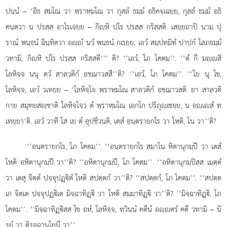
ปนฺนํ – ‘อิธ สมโณ วา พฺราหฺมโณ วา กุสลํ ธมฺมํ อธิคจฺเฉยฺย, กุสลํ ธมฺมํ อธิ
คนฺตฺวา น ปรสฺส อาโรเจยฺย – กิฺหิ ปโร ปรสฺส กริสฺสติ. เสยฺยถาปิ นาม ปุ
ราณํ พนฺธนํ ฉินฺทิตฺวา อฺํ นวํ พนฺธนํ กเรยฺย, เอวํ สมฺปทมิทํ ปาปกํ โลภธมฺมํ
วทามิ, กิฺหิ ปโร ปรสฺส กริสฺสตี’’’ ติ? ‘‘เอวํ, โภ โคตม’’. ‘‘ตํ กึ มฺสิ
โลหิจฺจ นนุ ตฺวํ สาลวติกํ อชฺฌาวสสี’’ติ? ‘‘เอวํ, โภ โคตม’’. ‘‘โย นุ โข,
โลหิจฺจ, เอวํ วเทยฺย – ‘โลหิจฺโจ พฺราหฺมโณ สาลวติกํ อชฺฌาวสติ. ยา สาลวติ
กาย สมุทยสฺชาติ โลหิจฺโจว ตํ พฺราหฺมโณ
เอกโก ปริภุฺเชยฺย, น อฺเสํ ท
เทยฺยา’ติ. เอวํ วาที โส เย ตํ อุปชีวนฺติ, เตสํ อนฺตรายกโร
วา โหติ, โน วา’’ติ?
‘‘อนฺตรายกโร, โภ โคตม’’. ‘‘อนฺตรายกโร สมาโน หิตานุกมฺปี วา เตสํ
โหติ อหิตานุกมฺปี วา’’ติ? ‘‘อหิตานุกมฺปี, โภ โคตม’’. ‘‘อหิตานุกมฺปิสฺส เมตฺตํ
วา เตสุ จิตฺตํ ปจฺจุปฏฺิตํ โหติ สปตฺตกํ วา’’ติ? ‘‘สปตฺตกํ, โภ โคตม’’. ‘‘สปตฺต
เก จิตฺเต ปจฺจุปฏฺิเต
มิจฺฉาทิฏฺิ วา โหติ สมฺมาทิฏฺิ วา’’ติ? ‘‘มิจฺฉาทิฏฺิ, โภ
โคตม’’. ‘‘มิจฺฉาทิฏฺิสฺส โข อหํ, โลหิจฺจ, ทฺวินฺนํ คตีนํ อฺตรํ คตึ วทามิ – นิ
รยํ วา ติรจฺฉานโยนึ วา’’.