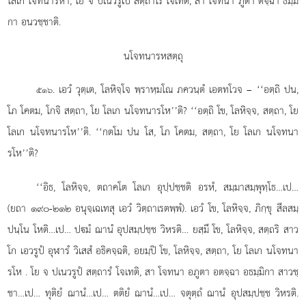
โลเก โจทนารหา, โย จ ปเนวรูเป สตฺถาโร โจเทติ, สา โจทนา ภูตา ตจฺฉา ธมฺมิ
กา อนวชฺชาติ.
นโจทนารหสตฺถุ
. เอวํ วุตฺเต, โลหิจฺโจ พฺราหฺมโณ ภควนฺตํ เอตทโวจ – ‘‘อตฺถิ ปน,
๕๑๖
โภ โคตม, โกจิ สตฺถา, โย โลเก นโจทนารโห’’ติ? ‘‘อตฺถิ โข, โลหิจฺจ, สตฺถา, โย
โลเก นโจทนารโห’’ติ. ‘‘กตโม ปน โส, โภ โคตม, สตฺถา, โย โลเก นโจทนา
รโห’’ติ?
‘‘อิธ, โลหิจฺจ, ตถาคโต โลเก อุปฺปชฺชติ อรหํ, สมฺมาสมฺพุทฺโธ…เป…
(ยถา ๑๙๐-๒๑๒ อนุจฺเฉเทสุ เอวํ วิตฺถาเรตพฺพํ). เอวํ โข, โลหิจฺจ, ภิกฺขุ สีลสมฺ
ปนฺโน
โหติ…เป… ปมํ ฌานํ อุปสมฺปชฺช วิหรติ…
ยสฺมึ โข, โลหิจฺจ, สตฺถริ สาว
โก เอวรูปํ อุฬารํ วิเสสํ อธิคจฺฉติ, อยมฺปิ โข, โลหิจฺจ, สตฺถา, โย โลเก นโจทนา
รโห
. โย จ ปเนวรูปํ สตฺถารํ โจเทติ, สา โจทนา อภูตา อตจฺฉา อธมฺมิกา สาวชฺ
ชา…เป… ทุติยํ ฌานํ…เป… ตติยํ ฌานํ…เป…
จตุตฺถํ ฌานํ อุปสมฺปชฺช วิหรติ.