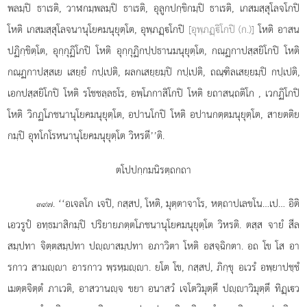
พลมฺปิ ธาเรติ, วาฬกมฺพลมฺปิ ธาเรติ, อุลูกปกฺขิกมฺปิ ธาเรติ, เกสมสฺสุโลจโกปิ
โหติ เกสมสฺสุโลจนานุโยคมนุยุตฺโต, อุพฺภฏฺโกปิ
[อุพฺภฏฺิโกปิ (ก.)]
โหติ อาสน
ปฏิกฺขิตฺโต, อุกฺกุฏิโกปิ โหติ อุกฺกุฏิกปฺปธานมนุยุตฺโต, กณฺฏกาปสฺสยิโกปิ โหติ
กณฺฏกาปสฺสเย เสยฺยํ กปฺเปติ, ผลกเสยฺยมฺปิ กปฺเปติ, ถณฺฑิลเสยฺยมฺปิ กปฺเปติ,
เอกปสฺสยิโกปิ โหติ รโชชลฺลธโร, อพฺโภกาสิโกปิ โหติ ยถาสนฺถติโก
, เวกฏิโกปิ
โหติ วิกฏโภชนานุโยคมนุยุตฺโต, อปานโกปิ โหติ อปานกตฺตมนุยุตฺโต, สายตติย
กมฺปิ อุทโกโรหนานุโยคมนุยุตฺโต วิหรตี’’ติ.
ตโปปกฺกมนิรตฺถกถา
. ‘‘อเจลโก
เจปิ, กสฺสป, โหติ, มุตฺตาจาโร, หตฺถาปเลขโน…เป… อิติ
๓๙๗
เอวรูปํ อทฺธมาสิกมฺปิ ปริยายภตฺตโภชนานุโยคมนุยุตฺโต วิหรติ. ตสฺส จายํ สีล
สมฺปทา จิตฺตสมฺปทา ปฺาสมฺปทา อภาวิตา โหติ อสจฺฉิกตา. อถ โข โส อา
รกาว สามฺา อารกาว พฺรหฺมฺา. ยโต โข, กสฺสป, ภิกฺขุ อเวรํ อพฺยาปชฺชํ
เมตฺตจิตฺตํ ภาเวติ, อาสวานฺจ ขยา อนาสวํ เจโตวิมุตฺตึ ปฺาวิมุตฺตึ ทิฏฺเว