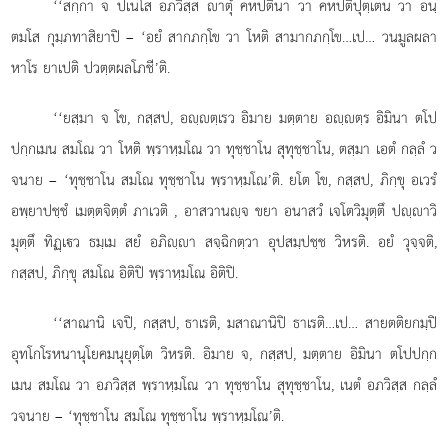
‘‘สกฺกา จ ปเนโส อภวิสฺส าตุํ คหปตินา วา คหปติปุตฺเตน วา อนฺ
ตมโส กุมฺภทาสิยาปิ – ‘อยํ สากภกฺโข วา โหติ สามากภกฺโข…เป… วนมูลผลา
หาโร ยาเปติ ปวตฺตผลโภชี’ติ.
‘‘ยสฺมา จ โข, กสฺสป, อฺตฺเรว อิมาย มตฺตาย อฺตฺร อิมินา ตโป
ปกฺกเมน สมโณ วา โหติ พฺราหฺมโณ วา ทุชฺชาโน สุทุชฺชาโน, ตสฺมา เอตํ กลฺลํ ว
จนาย – ‘ทุชฺชาโน สมโณ ทุชฺชาโน พฺราหฺมโณ’ติ. ยโต โข, กสฺสป, ภิกฺขุ อเวรํ
อพฺยาปชฺชํ เมตฺตจิตฺตํ ภาเวติ
, อาสวานฺจ ขยา อนาสวํ เจโตวิมุตฺตึ ปฺาวิ
มุตฺตึ ทิฏฺเว ธมฺเม สยํ อภิฺา สจฺฉิกตฺวา อุปสมฺปชฺช วิหรติ. อยํ วุจฺจติ,
กสฺสป, ภิกฺขุ สมโณ อิติปิ พฺราหฺมโณ อิติปิ.
‘‘สาณานิ
เจปิ, กสฺสป, ธาเรติ, มสาณานิปิ ธาเรติ…เป… สายตติยกมฺปิ
อุทโกโรหนานุโยคมนุยุตฺโต วิหรติ. อิมาย จ, กสฺสป, มตฺตาย อิมินา ตโปปกฺก
เมน สมโณ วา อภวิสฺส พฺราหฺมโณ วา ทุชฺชาโน สุทุชฺชาโน, เนตํ อภวิสฺส กลฺลํ
วจนาย – ‘ทุชฺชาโน สมโณ ทุชฺชาโน พฺราหฺมโณ’ติ.