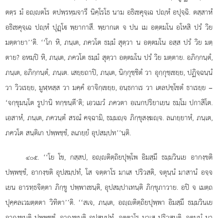
ตตฺร มํ อฺตโร ตปพฺรหฺมจารี
นิคฺโรโธ นาม อธิเชคุจฺเฉ
ปฺหํ อปุจฺฉิ. ตสฺสาหํ
อธิเชคุจฺเฉ ปฺหํ ปุฏฺโ พฺยากาสึ. พฺยากเต จ ปน เม อตฺตมโน อโหสิ ปรํ วิย
มตฺตายา’’ติ. ‘‘โก หิ, ภนฺเต, ภควโต ธมฺมํ สุตฺวา น อตฺตมโน อสฺส ปรํ วิย มตฺ
ตาย? อหมฺปิ หิ, ภนฺเต, ภควโต ธมฺมํ สุตฺวา อตฺตมโน ปรํ วิย มตฺตาย. อภิกฺกนฺตํ,
ภนฺเต, อภิกฺกนฺตํ, ภนฺเต. เสยฺยถาปิ, ภนฺเต, นิกฺกุชฺชิตํ วา อุกฺกุชฺเชยฺย, ปฏิจฺฉนฺนํ
วา วิวเรยฺย, มูฬฺหสฺส วา มคฺคํ อาจิกฺเขยฺย, อนฺธกาเร วา เตลปชฺโชตํ ธาเรยฺย –
‘จกฺขุมนฺโต รูปานิ ทกฺขนฺตี’ติ; เอวเมวํ ภควตา อเนกปริยาเยน ธมฺโม ปกาสิโต.
เอสาหํ, ภนฺเต, ภควนฺตํ สรณํ คจฺฉามิ, ธมฺมฺจ ภิกฺขุสงฺฆฺจ. ลเภยฺยาหํ, ภนฺเต,
ภควโต สนฺติเก ปพฺพชฺชํ, ลเภยฺยํ อุปสมฺปท’’นฺติ.
. ‘‘โย
โข, กสฺสป, อฺติตฺถิยปุพฺโพ อิมสฺมึ ธมฺมวินเย อากงฺขติ
๔๐๕
ปพฺพชฺชํ, อากงฺขติ อุปสมฺปทํ, โส จตฺตาโร มาเส ปริวสติ, จตุนฺนํ มาสานํ อจฺจ
เยน อารทฺธจิตฺตา ภิกฺขู ปพฺพาเชนฺติ, อุปสมฺปาเทนฺติ ภิกฺขุภาวาย. อปิ จ เมตฺถ
ปุคฺคลเวมตฺตตา วิทิตา’’ติ. ‘‘สเจ, ภนฺเต, อฺติตฺถิยปุพฺพา อิมสฺมึ ธมฺมวินเย
อากงฺขนฺติ ปพฺพชฺชํ, อากงฺขนฺติ อุปสมฺปทํ, จตฺตาโร มาเส ปริวสนฺติ, จตุนฺนํ มา