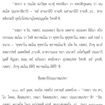
‘‘สกฺกา จ ปเนโส อภวิสฺส าตุํ คหปตินา วา คหปติปุตฺเตน วา อนฺ
ตมโส กุมฺภทาสิยาปิ – ‘อยํ สาณานิปิ ธาเรติ, มสาณานิปิ ธาเรติ…เป… สาย
ตติยกมฺปิ อุทโกโรหนานุโยคมนุยุตฺโต วิหรตี’ติ.
‘‘ยสฺมา จ โข, กสฺสป, อฺตฺเรว อิมาย มตฺตาย อฺตฺร อิมินา ตโป
ปกฺกเมน
สมโณ วา โหติ พฺราหฺมโณ วา ทุชฺชาโน สุทุชฺชาโน, ตสฺมา เอตํ กลฺลํ ว
จนาย – ‘ทุชฺชาโน
สมโณ ทุชฺชาโน พฺราหฺมโณ’ติ. ยโต โข, กสฺสป, ภิกฺขุ อเวรํ
อพฺยาปชฺชํ เมตฺตจิตฺตํ ภาเวติ, อาสวานฺจ ขยา อนาสวํ เจโตวิมุตฺตึ ปฺาวิ
มุตฺตึ ทิฏฺเว ธมฺเม สยํ อภิฺา สจฺฉิกตฺวา อุปสมฺปชฺช วิหรติ. อยํ วุจฺจติ,
กสฺสป
, ภิกฺขุ สมโณ อิติปิ พฺราหฺมโณ อิติปี’’ติ.
สีลสมาธิปฺาสมฺปทา
. เอวํ วุตฺเต, อเจโล กสฺสโป ภควนฺตํ เอตทโวจ – ‘‘กตมา ปน สา,
๔๐๐
โภ โคตม, สีลสมฺปทา, กตมา จิตฺตสมฺปทา, กตมา ปฺาสมฺปทา’’ติ? ‘‘อิธ,
กสฺสป, ตถาคโต โลเก อุปฺปชฺชติ อรหํ, สมฺมาสมฺพุทฺโธ…เป… (ยถา ๑๙๐-๑๙๓