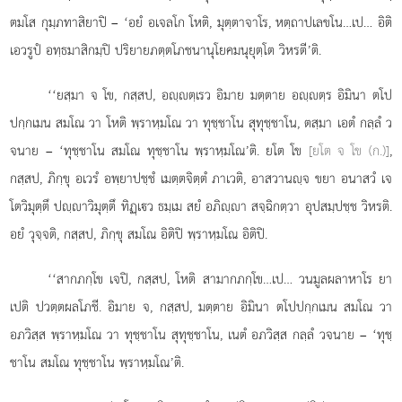
ตมโส กุมฺภทาสิยาปิ – ‘อยํ อเจลโก โหติ, มุตฺตาจาโร, หตฺถาปเลขโน…เป… อิติ
เอวรูปํ อทฺธมาสิกมฺปิ ปริยายภตฺตโภชนานุโยคมนุยุตฺโต วิหรตี’ติ.
‘‘ยสฺมา จ โข, กสฺสป, อฺตฺเรว อิมาย มตฺตาย อฺตฺร อิมินา ตโป
ปกฺกเมน สมโณ วา โหติ พฺราหฺมโณ วา ทุชฺชาโน สุทุชฺชาโน, ตสฺมา เอตํ กลฺลํ ว
จนาย – ‘ทุชฺชาโน สมโณ ทุชฺชาโน พฺราหฺมโณ’ติ. ยโต โข
[ยโต จ โข (ก.)]
,
กสฺสป, ภิกฺขุ อเวรํ อพฺยาปชฺชํ เมตฺตจิตฺตํ ภาเวติ, อาสวานฺจ ขยา อนาสวํ เจ
โตวิมุตฺตึ ปฺาวิมุตฺตึ ทิฏฺเว ธมฺเม สยํ อภิฺา
สจฺฉิกตฺวา อุปสมฺปชฺช วิหรติ.
อยํ วุจฺจติ, กสฺสป, ภิกฺขุ สมโณ อิติปิ พฺราหฺมโณ อิติปิ.
‘‘สากภกฺโข เจปิ, กสฺสป, โหติ สามากภกฺโข…เป… วนมูลผลาหาโร ยา
เปติ ปวตฺตผลโภชี. อิมาย จ, กสฺสป, มตฺตาย อิมินา ตโปปกฺกเมน สมโณ วา
อภวิสฺส
พฺราหฺมโณ วา ทุชฺชาโน สุทุชฺชาโน, เนตํ อภวิสฺส กลฺลํ วจนาย – ‘ทุชฺ
ชาโน สมโณ ทุชฺชาโน พฺราหฺมโณ’ติ.