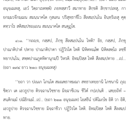
อนุจฺเฉเทสุ, เอวํ วิตฺถาเรตพฺพํ) ภยทสฺสาวี สมาทาย สิกฺขติ สิกฺขาปเทสุ, กา
ยกมฺมวจีกมฺเมน สมนฺนาคโต กุสเลน ปริสุทฺธาชีโว สีลสมฺปนฺโน อินฺทฺริเยสุ คุตฺ
ตทฺวาโร สติสมฺปชฺเน สมนฺนาคโต สนฺตุฏฺโ.
. ‘‘กถฺจ, กสฺสป, ภิกฺขุ สีลสมฺปนฺโน โหติ? อิธ, กสฺสป, ภิกฺขุ
๔๐๑
ปาณาติปาตํ ปหาย ปาณาติปาตา ปฏิวิรโต โหติ นิหิตทณฺโฑ นิหิตสตฺโถ ลชฺชี
ทยาปนฺโน, สพฺพปาณภูตหิตานุกมฺปี วิหรติ. อิทมฺปิสฺส โหติ สีลสมฺปทาย
…เป…
(ยถา ๑๙๔ ยาว ๒๑๐ อนุจฺเฉเทสุ)
‘‘ยถา วา ปเนเก โภนฺโต สมณพฺราหฺมณา สทฺธาเทยฺยานิ โภชนานิ ภุฺ
ชิตฺวา เต เอวรูปาย ติรจฺฉานวิชฺชาย มิจฺฉาชีเวน ชีวิตํ กปฺเปนฺติ
. เสยฺยถิทํ –
สนฺติกมฺมํ ปณิธิกมฺมํ…เป… (ยถา ๒๑๑ อนุจฺเฉเท) โอสธีนํ ปติโมกฺโข อิติ วา อิติ,
เอวรูปาย ติรจฺฉานวิชฺชาย มิจฺฉาชีวา ปฏิวิรโต โหติ. อิทมฺปิสฺส โหติ สีลสมฺป
ทาย.