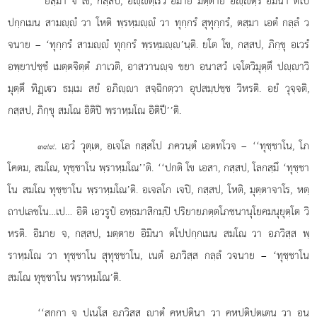
‘‘ยสฺมา จ โข, กสฺสป, อฺตฺเรว อิมาย มตฺตาย อฺตฺร อิมินา ตโป
ปกฺกเมน สามฺํ วา โหติ พฺรหฺมฺํ วา ทุกฺกรํ สุทุกฺกรํ, ตสฺมา เอตํ กลฺลํ ว
จนาย – ‘ทุกฺกรํ สามฺํ ทุกฺกรํ พฺรหฺมฺ’นฺติ. ยโต โข, กสฺสป, ภิกฺขุ อเวรํ
อพฺยาปชฺชํ เมตฺตจิตฺตํ ภาเวติ, อาสวานฺจ ขยา อนาสวํ เจโตวิมุตฺตึ ปฺาวิ
มุตฺตึ ทิฏฺเว ธมฺเม สยํ อภิฺา สจฺฉิกตฺวา อุปสมฺปชฺช วิหรติ. อยํ วุจฺจติ,
กสฺสป, ภิกฺขุ สมโณ อิติปิ พฺราหฺมโณ อิติปี’’ติ.
. เอวํ
วุตฺเต, อเจโล กสฺสโป ภควนฺตํ เอตทโวจ – ‘‘ทุชฺชาโน, โภ
๓๙๙
โคตม, สมโณ, ทุชฺชาโน พฺราหฺมโณ’’ติ. ‘‘ปกติ โข เอสา, กสฺสป, โลกสฺมึ ‘ทุชฺชา
โน สมโณ ทุชฺชาโน พฺราหฺมโณ’ติ. อเจลโก เจปิ, กสฺสป, โหติ, มุตฺตาจาโร, หตฺ
ถาปเลขโน…เป… อิติ เอวรูปํ อทฺธมาสิกมฺปิ ปริยายภตฺตโภชนานุโยคมนุยุตฺโต วิ
หรติ. อิมาย จ, กสฺสป, มตฺตาย อิมินา ตโปปกฺกเมน สมโณ วา อภวิสฺส
พฺ
ราหฺมโณ วา ทุชฺชาโน สุทุชฺชาโน, เนตํ อภวิสฺส กลฺลํ วจนาย – ‘ทุชฺชาโน
สมโณ ทุชฺชาโน พฺราหฺมโณ’ติ.
‘‘สกฺกา จ ปเนโส อภวิสฺส าตุํ คหปตินา วา คหปติปุตฺเตน วา อนฺ