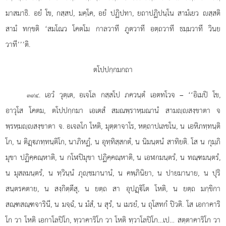
มาสมาธิ. อยํ โข, กสฺสป, มคฺโค, อยํ ปฏิปทา, ยถาปฏิปนฺโน สามํเยว สฺสติ
สามํ ทกฺขติ ‘สมโณว โคตโม กาลวาที ภูตวาที อตฺถวาที ธมฺมวาที วินย
วาที’’’ติ.
ตโปปกฺกมกถา
. เอวํ
วุตฺเต, อเจโล กสฺสโป ภควนฺตํ เอตทโวจ – ‘‘อิเมปิ โข,
๓๙๔
อาวุโส โคตม, ตโปปกฺกมา เอเตสํ สมณพฺราหฺมณานํ
สามฺสงฺขาตา จ
พฺรหฺมฺสงฺขาตา จ. อเจลโก
โหติ, มุตฺตาจาโร, หตฺถาปเลขโน, น เอหิภทฺทนฺติ
โก, น ติฏฺภทฺทนฺติโก, นาภิหฏํ, น อุทฺทิสฺสกตํ, น นิมนฺตนํ สาทิยติ. โส น กุมฺภิ
มุขา ปฏิคฺคณฺหาติ, น กโฬปิมุขา ปฏิคฺคณฺหาติ, น เอฬกมนฺตรํ, น ทณฺฑมนฺตรํ,
น มุสลมนฺตรํ, น ทฺวินฺนํ ภุฺชมานานํ, น คพฺภินิยา, น ปายมานาย, น ปุริ
สนฺตรคตาย, น สงฺกิตฺตีสุ, น ยตฺถ สา อุปฏฺิโต โหติ, น ยตฺถ มกฺขิกา
สณฺฑสณฺฑจารินี, น มจฺฉํ, น มํสํ, น สุรํ, น เมรยํ, น ถุโสทกํ ปิวติ. โส เอกาคาริ
โก วา โหติ เอกาโลปิโก, ทฺวาคาริโก วา โหติ ทฺวาโลปิโก…เป… สตฺตาคาริโก วา