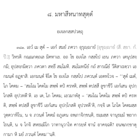
๘. มหาสีหนาทสุตฺตํ
อเจลกสฺสปวตฺถุ
. เอวํ
เม สุตํ – เอกํ สมยํ ภควา อุรุฺายํ
[อุชุฺายํ (สี. สฺยา. กํ.
๓๘๑
ปี.)]
วิหรติ กณฺณกตฺถเล มิคทาเย. อถ โข อเจโล กสฺสโป เยน ภควา เตนุปสงฺ
กมิ; อุปสงฺกมิตฺวา ภควตา สทฺธึ สมฺโมทิ. สมฺโมทนียํ กถํ สารณียํ วีติสาเรตฺวา เอ
กมนฺตํ อฏฺาสิ. เอกมนฺตํ ิโต โข อเจโล กสฺสโป ภควนฺตํ เอตทโวจ – ‘‘สุตํ เมตํ,
โภ โคตม – ‘สมโณ โคตโม สพฺพํ ตปํ ครหติ, สพฺพํ ตปสฺสึ ลูขาชีวึ เอกํเสน อุปกฺ
โกสติ อุปวทตี’ติ. เย เต, โภ โคตม, เอวมาหํสุ – ‘สมโณ โคตโม สพฺพํ ตปํ ครห
ติ, สพฺพํ ตปสฺสึ ลูขาชีวึ เอกํเสน อุปกฺโกสติ อุปวทตี’ติ, กจฺจิ เต โภโต โคตมสฺส
วุตฺตวาทิโน, น จ ภวนฺตํ โคตมํ อภูเตน อพฺภาจิกฺขนฺติ, ธมฺมสฺส จานุธมฺมํ พฺยาก
โรนฺติ, น จ โกจิ สหธมฺมิโก วาทานุวาโท คารยฺหํ านํ อาคจฺฉติ? อนพฺภกฺขาตุ
กามา หิ มยํ ภวนฺตํ โคตม’’นฺติ.