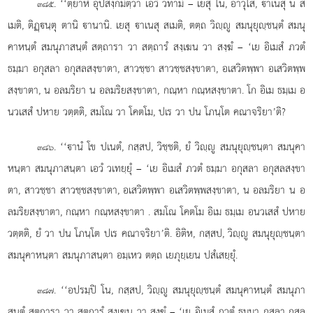
. ‘‘ตฺยาหํ อุปสงฺกมิตฺวา เอวํ วทามิ – เยสุ โน, อาวุโส, าเนสุ น ส
๓๘๕
เมติ, ติฏฺนฺตุ ตานิ านานิ. เยสุ าเนสุ สเมติ, ตตฺถ วิฺู สมนุยุฺชนฺตํ สมนุ
คาหนฺตํ สมนุภาสนฺตํ สตฺถารา วา สตฺถารํ สงฺเฆน วา สงฺฆํ – ‘เย อิเมสํ ภวตํ
ธมฺมา อกุสลา อกุสลสงฺขาตา, สาวชฺชา สาวชฺชสงฺขาตา, อเสวิตพฺพา อเสวิตพฺพ
สงฺขาตา, น อลมริยา น อลมริยสงฺขาตา, กณฺหา กณฺหสงฺขาตา. โก อิเม ธมฺเม อ
นวเสสํ ปหาย วตฺตติ, สมโณ วา โคตโม, ปเร วา ปน โภนฺโต คณาจริยา’ติ?
. ‘‘านํ โข ปเนตํ, กสฺสป, วิชฺชติ, ยํ วิฺู สมนุยุฺชนฺตา สมนุคา
๓๘๖
หนฺตา สมนุภาสนฺตา เอวํ วเทยฺยุํ – ‘เย อิเมสํ ภวตํ ธมฺมา อกุสลา อกุสลสงฺขา
ตา, สาวชฺชา สาวชฺชสงฺขาตา, อเสวิตพฺพา อเสวิตพฺพสงฺขาตา, น อลมริยา น อ
ลมริยสงฺขาตา, กณฺหา กณฺหสงฺขาตา
. สมโณ โคตโม อิเม ธมฺเม อนวเสสํ ปหาย
วตฺตติ, ยํ วา ปน โภนฺโต ปเร คณาจริยา’ติ. อิติห, กสฺสป, วิฺู
สมนุยุฺชนฺตา
สมนุคาหนฺตา สมนุภาสนฺตา อมฺเหว ตตฺถ เยภุยฺเยน ปสํเสยฺยุํ.
. ‘‘อปรมฺปิ โน, กสฺสป, วิฺู สมนุยุฺชนฺตํ สมนุคาหนฺตํ สมนุภา
๓๘๗
สนฺตํ สตฺถารา วา สตฺถารํ สงฺเฆน วา สงฺฆํ – ‘เย อิเมสํ ภวตํ
ธมฺมา กุสลา กุสล