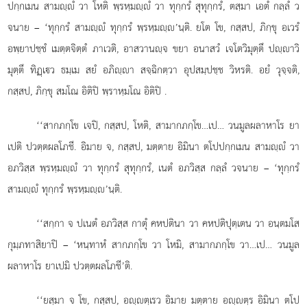
ปกฺกเมน สามฺํ วา โหติ พฺรหฺมฺํ วา
ทุกฺกรํ สุทุกฺกรํ, ตสฺมา เอตํ กลฺลํ ว
จนาย – ‘ทุกฺกรํ สามฺํ ทุกฺกรํ พฺรหฺมฺ’นฺติ. ยโต โข, กสฺสป, ภิกฺขุ อเวรํ
อพฺยาปชฺชํ เมตฺตจิตฺตํ ภาเวติ, อาสวานฺจ ขยา อนาสวํ เจโตวิมุตฺตึ ปฺาวิ
มุตฺตึ ทิฏฺเว ธมฺเม สยํ อภิฺา สจฺฉิกตฺวา อุปสมฺปชฺช วิหรติ. อยํ วุจฺจติ,
กสฺสป, ภิกฺขุ สมโณ อิติปิ พฺราหฺมโณ อิติปิ
.
‘‘สากภกฺโข เจปิ, กสฺสป, โหติ, สามากภกฺโข…เป… วนมูลผลาหาโร ยา
เปติ ปวตฺตผลโภชี. อิมาย จ, กสฺสป, มตฺตาย อิมินา ตโปปกฺกเมน สามฺํ วา
อภวิสฺส พฺรหฺมฺํ วา ทุกฺกรํ สุทุกฺกรํ, เนตํ อภวิสฺส กลฺลํ วจนาย – ‘ทุกฺกรํ
สามฺํ ทุกฺกรํ พฺรหฺมฺ’นฺติ.
‘‘สกฺกา จ ปเนตํ อภวิสฺส กาตุํ คหปตินา วา คหปติปุตฺเตน วา อนฺตมโส
กุมฺภทาสิยาปิ – ‘หนฺทาหํ สากภกฺโข วา โหมิ, สามากภกฺโข วา…เป… วนมูล
ผลาหาโร ยาเปมิ ปวตฺตผลโภชี’ติ.
‘‘ยสฺมา
จ โข, กสฺสป, อฺตฺเรว อิมาย มตฺตาย อฺตฺร อิมินา ตโป