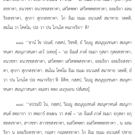
สงฺขาตา, อนวชฺชา อนวชฺชสงฺขาตา, เสวิตพฺพา เสวิตพฺพสงฺขาตา, อลมริยา อลม
ริยสงฺขาตา, สุกฺกา สุกฺกสงฺขาตา. โก อิเม ธมฺเม อนวเสสํ สมาทาย วตฺตติ,
สมโณ วา โคตโม, ปเร วา ปน โภนฺโต คณาจริยา’ ติ?
. ‘‘านํ โข ปเนตํ, กสฺสป, วิชฺชติ, ยํ วิฺู สมนุยุฺชนฺตา สมนุคา
๓๘๘
หนฺตา สมนุภาสนฺตา เอวํ วเทยฺยุํ
– ‘เย อิเมสํ ภวตํ ธมฺมา กุสลา กุสลสงฺขาตา,
อนวชฺชา อนวชฺชสงฺขาตา, เสวิตพฺพา เสวิตพฺพสงฺขาตา, อลมริยา อลมริยสงฺขา
ตา, สุกฺกา สุกฺกสงฺขาตา. สมโณ โคตโม อิเม ธมฺเม อนวเสสํ สมาทาย วตฺตติ, ยํ
วา ปน โภนฺโต ปเร คณาจริยา’ติ. อิติห, กสฺสป, วิฺู สมนุยุฺชนฺตา สมนุคา
หนฺตา สมนุภาสนฺตา อมฺเหว ตตฺถ เยภุยฺเยน ปสํเสยฺยุํ.
. ‘‘อปรมฺปิ โน, กสฺสป, วิฺู สมนุยุฺชนฺตํ สมนุคาหนฺตํ สมนุภา
๓๘๙
สนฺตํ สตฺถารา วา สตฺถารํ สงฺเฆน วา สงฺฆํ – ‘เย อิเมสํ ภวตํ ธมฺมา อกุสลา อกุ
สลสงฺขาตา, สาวชฺชา สาวชฺชสงฺขาตา, อเสวิตพฺพา อเสวิตพฺพสงฺขาตา
, น อลม
ริยา น อลมริยสงฺขาตา, กณฺหา กณฺหสงฺขาตา. โก อิเม ธมฺเม อนวเสสํ ปหาย