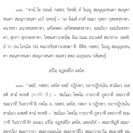
. ‘‘านํ โข ปเนตํ, กสฺสป, วิชฺชติ, ยํ วิฺู สมนุยุฺชนฺตา สมนุคา
๓๙๒
หนฺตา สมนุภาสนฺตา เอวํ วเทยฺยุํ – ‘เย อิเมสํ ภวตํ ธมฺมา กุสลา กุสลสงฺขาตา,
อนวชฺชา อนวชฺชสงฺขาตา, เสวิตพฺพา เสวิตพฺพสงฺขาตา, อลมริยา อลมริยสงฺขา
ตา, สุกฺกา สุกฺกสงฺขาตา. โคตมสาวกสงฺโฆ อิเม ธมฺเม อนวเสสํ สมาทาย วตฺตติ,
ยํ วา ปน โภนฺโต ปเร คณาจริยสาวกสงฺฆา’ติ. อิติห, กสฺสป, วิฺู สมนุยุฺชนฺ
ตา สมนุคาหนฺตา สมนุภาสนฺตา อมฺเหว ตตฺถ เยภุยฺเยน ปสํเสยฺยุํ.
อริโย อฏฺงฺคิโก มคฺโค
. ‘‘อตฺถิ, กสฺสป, มคฺโค อตฺถิ ปฏิปทา, ยถาปฏิปนฺโน สามํเยว สฺ
๓๙๓
สติ สามํ ทกฺขติ
[ทกฺขิติ (สี.)]
– ‘สมโณว โคตโม กาลวาที
ภูตวาที อตฺถวาที
ธมฺมวาที วินยวาที’ติ. กตโม จ, กสฺสป, มคฺโค, กตมา จ ปฏิปทา, ยถาปฏิปนฺโน
สามํเยว สฺสติ สามํ ทกฺขติ – ‘สมโณว โคตโม กาลวาที ภูตวาที อตฺถวาที ธมฺม
วาที วินยวาที’ติ? อยเมว อริโย อฏฺงฺคิโก มคฺโค. เสยฺยถิทํ – สมฺมาทิฏฺิ สมฺมา
สงฺกปฺโป สมฺมาวาจา สมฺมากมฺมนฺโต สมฺมาอาชีโว สมฺมาวายาโม สมฺมาสติ สมฺ