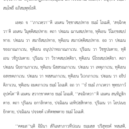
สมฺโพธึ อภิสมฺพุทฺโธติ.
เอตฺถ
จ ‘‘ภาเวตฺวา’’ติ เอเตน วิชฺชาสมฺปทาย ธมฺมํ โถเมติ, ‘สจฺฉิกตฺ
วา’ติ เอเตน วิมุตฺติสมฺปทาย. ตถา ปเมน ฌานสมฺปทาย, ทุติเยน วิโมกฺขสมฺป
ทาย. ปเมน วา สมาธิสมฺปทาย, ทุติเยน สมาปตฺติสมฺปทาย. อถ วา ปเมน
ขยาณภาเวน, ทุติเยน อนุปฺปาทาณภาเวน. ปุริเมน วา วิชฺชูปมตาย, ทุติ
เยน วชิรูปมตาย. ปุริเมน วา วิราคสมฺปตฺติยา, ทุติเยน นิโรธสมฺปตฺติยา. ตถา
ปเมน นิยฺยานภาเวน, ทุติเยน นิสฺสรณภาเวน. ปเมน วา เหตุภาเวน, ทุติเยน
อสงฺขตภาเวน. ปเมน วา ทสฺสนภาเวน, ทุติเยน วิเวกภาเวน. ปเมน วา อธิป
ติภาเวน, ทุติเยน อมตภาเวน ธมฺมํ โถเมติ. อถ วา ‘‘ยํ ธมฺมํ ภาเวตฺวา พุทฺธภาวํ
อุปคโต’’ติ เอเตน สฺวากฺขาตตาย ธมฺมํ โถเมติ, ‘‘สจฺฉิกตฺวา’’ติ
เอเตน สนฺทิฏฺิก
ตาย. ตถา ปุริเมน อกาลิกตาย, ปจฺฉิเมน เอหิปสฺสิกตาย. ปุริเมน วา โอปเนยฺ
ยิกตาย, ปจฺฉิเมน ปจฺจตฺตํ เวทิตพฺพตาย ธมฺมํ โถเมติ.
‘‘คตมล’’นฺติ อิมินา สํกิเลสาภาวทีปเนน ธมฺมสฺส ปริสุทฺธตํ ทสฺเสติ,