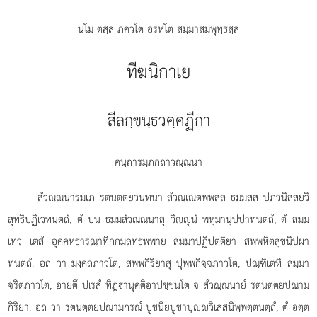
นโม ตสฺส ภควโต อรหโต สมฺมาสมฺพุทฺธสฺส
ทีฆนิกาเย
สีลกฺขนฺธวคฺคฏีกา
คนฺถารมฺภกถาวณฺณนา
สํวณฺณนารมฺเภ
รตนตฺตยวนฺทนา สํวณฺเณตพฺพสฺส ธมฺมสฺส ปภวนิสฺสยวิ
สุทฺธิปฏิเวทนตฺถํ, ตํ ปน ธมฺมสํวณฺณนาสุ วิฺูนํ พหุมานุปฺปาทนตฺถํ, ตํ สมฺม
เทว เตสํ อุคฺคหธารณาทิกฺกมลทฺธพฺพาย สมฺมาปฏิปตฺติยา สพฺพหิตสุขนิปฺผา
ทนตฺถํ. อถ วา มงฺคลภาวโต, สพฺพกิริยาสุ ปุพฺพกิจฺจภาวโต, ปณฺฑิเตหิ สมฺมา
จริตภาวโต, อายตึ ปเรสํ ทิฏฺานุคติอาปชฺชนโต จ สํวณฺณนายํ รตนตฺตยปณาม
กิริยา. อถ วา รตนตฺตยปณามกรณํ ปูชนียปูชาปุฺวิเสสนิพฺพตฺตนตฺถํ, ตํ อตฺต