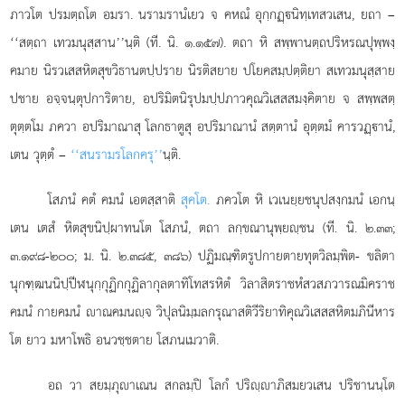
ภาวโต ปรมตฺถโต อมรา. นรามรานํเยว จ คหณํ อุกฺกฏฺนิทฺเทสวเสน, ยถา –
‘‘สตฺถา เทวมนุสฺสาน’’นฺติ (ที. นิ. ๑.๑๕๗). ตถา หิ สพฺพานตฺถปริหรณปุพฺพงฺ
คมาย นิรวเสสหิตสุขวิธานตปฺปราย นิรติสยาย ปโยคสมฺปตฺติยา สเทวมนุสฺสาย
ปชาย อจฺจนฺตุปการิตาย, อปริมิตนิรุปมปฺปภาวคุณวิเสสสมงฺคิตาย จ สพฺพสตฺ
ตุตฺตโม ภควา อปริมาณาสุ โลกธาตูสุ อปริมาณานํ สตฺตานํ อุตฺตมํ คารวฏฺานํ,
เตน วุตฺตํ –
‘‘สนรามรโลกครุ’’
นฺติ.
โสภนํ คตํ คมนํ เอตสฺสาติ
สุคโต.
ภควโต หิ เวเนยฺยชนุปสงฺกมนํ เอกนฺ
เตน เตสํ หิตสุขนิปฺผาทนโต โสภนํ, ตถา ลกฺขณานุพฺยฺชน (ที. นิ. ๒.๓๓;
๓.๑๙๘-๒๐๐; ม. นิ. ๒.๓๘๕, ๓๘๖) ปฏิมณฺฑิตรูปกายตายทุตวิลมฺพิต- ขลิตา
นุกฑฺฒนนิปฺปีฬนุกฺกุฏิกกุฏิลากุลตาทิโทสรหิตํ วิลาสิตราชหํสวสภวารณมิคราช
คมนํ กายคมนํ
าณคมนฺจ วิปุลนิมฺมลกรุณาสติวีริยาทิคุณวิเสสสหิตมภินีหาร
โต ยาว มหาโพธิ อนวชฺชตาย โสภนเมวาติ.
อถ วา สยมฺภุาเณน สกลมฺปิ โลกํ ปริฺาภิสมยวเสน ปริชานนฺโต