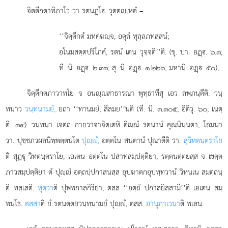
จิตฺตีกตาทิภาโว วา รตนฏฺโ. วุตฺตฺเหตํ –
‘‘จิตฺตีกตํ มหคฺฆฺจ, อตุลํ ทุลฺลภทสฺสนํ;
อโนมสตฺตปริโภคํ, รตนํ เตน วุจฺจตี’’ติ. (ขุ. ปา. อฏฺ. ๖.๓;
ที. นิ. อฏฺ. ๒.๓๓; สุ. นิ. อฏฺ. ๑.๒๒๖; มหานิ. อฏฺ. ๕๐);
จิตฺตีกตภาวาทโย
จ อนฺสาธารณา พุทฺธาทีสุ เอว ลพฺภนฺตีติ. วนฺ
ทนาว
วนฺทนามยํ,
ยถา ‘‘ทานมยํ, สีลมย’’นฺติ (ที. นิ. ๓.๓๐๕; อิติวุ. ๖๐; เนตฺ
ติ. ๓๔). วนฺทนา เจตฺถ กายวาจาจิตฺเตหิ ติณฺณํ รตนานํ คุณนินฺนตา, โถมนา
วา. ปุชฺชภวผลนิพฺพตฺตนโต
ปุฺํ,
อตฺตโน สนฺตานํ ปุณาตีติ วา.
สุวิหตนฺตราโย
ติ สุฏฺุ วิหตนฺตราโย, เอเตน อตฺตโน ปสาทสมฺปตฺติยา, รตฺตนตฺตยสฺส
จ เขตฺต
ภาวสมฺปตฺติยา ตํ ปุฺํ อตฺถปฺปกาสนสฺส อุปฆาตกอุปทฺทวานํ วิหนเน สมตฺถนฺ
ติ ทสฺเสติ.
หุตฺวา
ติ ปุพฺพกาลกิริยา, ตสฺส ‘‘อตฺถํ ปกาสยิสฺสามี’’ติ เอเตน สมฺ
พนฺโธ.
ตสฺสา
ติ ยํ รตนตฺตยวนฺทนามยํ ปุฺํ, ตสฺส.
อานุภาเวนา
ติ พเลน.