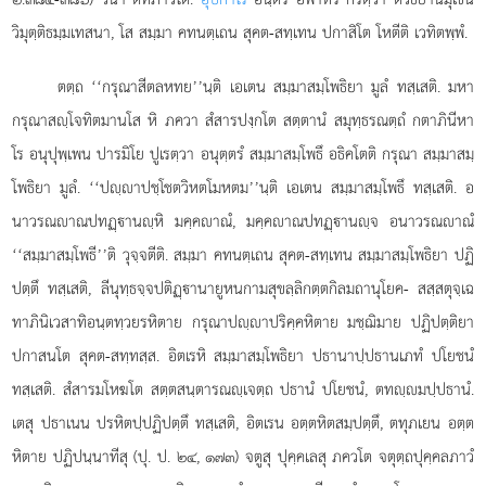
วิมุตฺติธมฺมเทสนา, โส สมฺมา คทนตฺเถน สุคต-สทฺเทน ปกาสิโต โหตีติ เวทิตพฺพํ.
ตตฺถ ‘‘กรุณาสีตลหทย’’นฺติ เอเตน สมฺมาสมฺโพธิยา มูลํ ทสฺเสติ. มหา
กรุณาสฺโจทิตมานโส หิ ภควา สํสารปงฺกโต สตฺตานํ สมุทฺธรณตฺถํ กตาภินีหา
โร อนุปุพฺเพน ปารมิโย ปูเรตฺวา อนุตฺตรํ สมฺมาสมฺโพธึ อธิคโตติ กรุณา สมฺมาสมฺ
โพธิยา มูลํ. ‘‘ปฺาปชฺโชตวิหตโมหตม’’นฺติ เอเตน สมฺมาสมฺโพธึ ทสฺเสติ. อ
นาวรณาณปทฏฺานฺหิ มคฺคาณํ, มคฺคาณปทฏฺานฺจ อนาวรณาณํ
‘‘สมฺมาสมฺโพธี’’ติ วุจฺจตีติ. สมฺมา คทนตฺเถน สุคต-สทฺเทน สมฺมาสมฺโพธิยา ปฏิ
ปตฺตึ ทสฺเสติ, ลีนุทฺธจฺจปติฏฺานายูหนกามสุขลฺลิกตฺตกิลมถานุโยค- สสฺสตุจฺเฉ
ทาภินิเวสาทิอนฺตทฺวยรหิตาย กรุณาปฺาปริคฺคหิตาย
มชฺฌิมาย ปฏิปตฺติยา
ปกาสนโต สุคต-สทฺทสฺส. อิตเรหิ สมฺมาสมฺโพธิยา ปธานาปฺปธานเภทํ ปโยชนํ
ทสฺเสติ. สํสารมโหฆโต สตฺตสนฺตารณฺเจตฺถ ปธานํ ปโยชนํ, ตทฺมปฺปธานํ.
เตสุ ปธาเนน ปรหิตปฺปฏิปตฺตึ ทสฺเสติ, อิตเรน อตฺตหิตสมฺปตฺตึ, ตทุภเยน อตฺต
หิตาย ปฏิปนฺนาทีสุ (ปุ. ป. ๒๔, ๑๗๓) จตูสุ ปุคฺคเลสุ ภควโต จตุตฺถปุคฺคลภาวํ