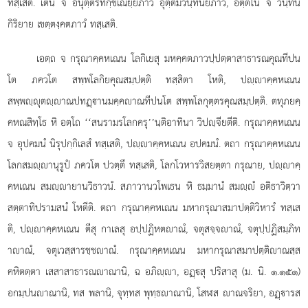
ทสฺเสติ. เตน จ อนุตฺตรทกฺขิเณยฺยภาวํ อุตฺตมวนฺทนียภาวํ, อตฺตโน จ วนฺทน
กิริยาย เขตฺตงฺคตภาวํ ทสฺเสติ.
เอตฺถ จ กรุณาคฺคหเณน โลกิเยสุ มหคฺคตภาวปฺปตฺตาสาธารณคุณทีปน
โต ภควโต สพฺพโลกิยคุณสมฺปตฺติ
ทสฺสิตา โหติ, ปฺาคฺคหเณน
สพฺพฺุตฺาณปทฏฺานมคฺคาณทีปนโต สพฺพโลกุตฺตรคุณสมฺปตฺติ. ตทุภยคฺ
คหณสิทฺโธ หิ อตฺโถ ‘‘สนรามรโลกครุ’’นฺติอาทินา วิปฺจียตีติ. กรุณาคฺคหเณน
จ อุปคมนํ นิรุปกฺกิเลสํ
ทสฺเสติ, ปฺาคฺคหเณน อปคมนํ. ตถา กรุณาคฺคหเณน
โลกสมฺานุรูปํ ภควโต ปวตฺตึ ทสฺเสติ, โลกโวหารวิสยตฺตา กรุณาย, ปฺาคฺ
คหเณน สมฺายานวิธาวนํ. สภาวานวโพเธน หิ ธมฺมานํ สมฺํ อติธาวิตฺวา
สตฺตาทิปรามสนํ โหตีติ. ตถา กรุณาคฺคหเณน มหากรุณาสมาปตฺติวิหารํ ทสฺเส
ติ, ปฺาคฺคหเณน ตีสุ กาเลสุ อปฺปฏิหตาณํ, จตุสจฺจาณํ, จตุปฺปฏิสมฺภิท
าาณํ, จตุเวสฺสารชฺชาณํ. กรุณาคฺคหเณน มหากรุณาสมาปตฺติาณสฺส
คหิตตฺตา เสสาสาธารณาณานิ, ฉ อภิฺา, อฏฺสุ ปริสาสุ (ม. นิ. ๑.๑๕๑)
อกมฺปนาณานิ, ทส พลานิ, จุทฺทส พุทฺธาณานิ, โสฬส าณจริยา, อฏฺารส