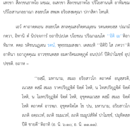
เสกฺขา สีลกฺขนฺธาทโย มชฺเฌ, อเสกฺขา สีลกฺขนฺธาทโย
ปริโยสานนฺติ อาทิมชฺฌ
ปริโยสานกลฺยาณา สงฺเขปโต สพฺเพ อริยสงฺฆคุณา ปกาสิตา โหนฺติ.
เอวํ คาถาตฺตเยน สงฺเขปโต สกลคุณสงฺกิตฺตนมุเขน รตนตฺตยสฺส ปณามํ
กตฺวา, อิทานิ ตํ นิปจฺจการํ ยถาธิปฺเปเต ปโยชเน ปริณาเมนฺโต
‘‘อิติ เม’’
ติอา
ทิมาห. ตตฺถ รติชนนฏฺเน
รตนํ,
พุทฺธธมฺมสงฺฆา. เตสฺหิ ‘‘อิติปิ โส ภควา’’ติ
อาทินา ยถาภูตคุเณ อาวชฺชนฺตสฺส อมตาธิคมเหตุภูตํ อนปฺปกํ ปีติปาโมชฺชํ อุปฺ
ปชฺชติ. ยถาห –
‘‘ยสฺมึ, มหานาม, สมเย อริยสาวโก ตถาคตํ อนุสฺสรติ,
เนวสฺส ตสฺมึ สมเย ราคปริยุฏฺิตํ จิตฺตํ โหติ, น โทสปริยุฏฺิตํ จิตฺตํ
โหติ, น โมหปริยุฏฺิตํ จิตฺตํ โหติ, อุชุคตเมวสฺส ตสฺมึ สมเย จิตฺตํ
โหติ ตถาคตํ อารพฺภ. อุชุคตจิตฺโต โข ปน, มหานาม, อริยสาวโก
ลภติ อตฺถเวทํ, ลภติ ธมฺมเวทํ, ลภติ ธมฺมูปสํหิตํ ปาโมชฺชํ, ปมุทิตสฺส
ปีติ ชายตี’’ติอาทิ (อ. นิ. ๖.๑๐; อ. นิ. ๑๑.๑๑).