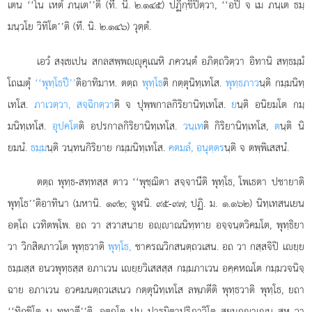
เตน ‘‘โน เหตํ ภนฺเต’’ติ (ที. นิ. ๒.๑๔๕) ปฏิกฺขิปิตฺวา, ‘‘อปิ จ เม ภนฺเต ธมฺ
มนฺวโย วิทิโต’’ติ (ที. นิ. ๒.๑๔๖) วุตฺตํ.
เอวํ สงฺเขเปน สกลสพฺพฺุคุเณหิ ภควนฺตํ อภิตฺถวิตฺวา อิทานิ สทฺธมฺมํ
โถเมตุํ
‘‘พุทฺโธปี’’
ติอาทิมาห. ตตฺถ
พุทฺโธ
ติ กตฺตุนิทฺเทโส.
พุทฺธภาว
นฺติ กมฺมนิทฺ
เทโส.
ภาเวตฺวา, สจฺฉิกตฺวา
ติ จ ปุพฺพกาลกิริยานิทฺเทโส.
ย
นฺติ อนิยมโต กมฺ
มนิทฺเทโส.
อุปคโต
ติ
อปรกาลกิริยานิทฺเทโส.
วนฺเท
ติ กิริยานิทฺเทโส,
ต
นฺติ
นิ
ยมนํ.
ธมฺม
นฺติ วนฺทนกิริยาย กมฺมนิทฺเทโส.
คตมลํ, อนุตฺตร
นฺติ จ ตพฺพิเสสนํ.
ตตฺถ พุทฺธ-สทฺทสฺส ตาว ‘‘พุชฺฌิตา สจฺจานีติ พุทฺโธ, โพเธตา ปชายาติ
พุทฺโธ’’ติอาทินา (มหานิ. ๑๙๒; จูฬนิ. ๙๕-๙๗; ปฏิ. ม. ๑.๑๖๒) นิทฺเทสนเยน
อตฺโถ เวทิตพฺโพ. อถ วา สวาสนาย อฺาณนิทฺทาย อจฺจนฺตวิคมโต, พุทฺธิยา
วา วิกสิตภาวโต พุทฺธวาติ
พุทฺโธ,
ชาครณวิกสนตฺถวเสน. อถ วา กสฺสจิปิ เยฺย
ธมฺมสฺส อนวพุทฺธสฺส อภาเวน เยฺยวิเสสสฺส กมฺมภาเวน อคฺคหณโต กมฺมวจนิจฺ
ฉาย อภาเวน อวคมนตฺถวเสเนว กตฺตุนิทฺเทโส ลพฺภตีติ พุทฺธวาติ พุทฺโธ, ยถา
‘‘ทิกฺขิโต น ททาตี’’ติ, อตฺถโต ปน ปารมิตาปริภาวิโต สยมฺภูาเณน สห วา