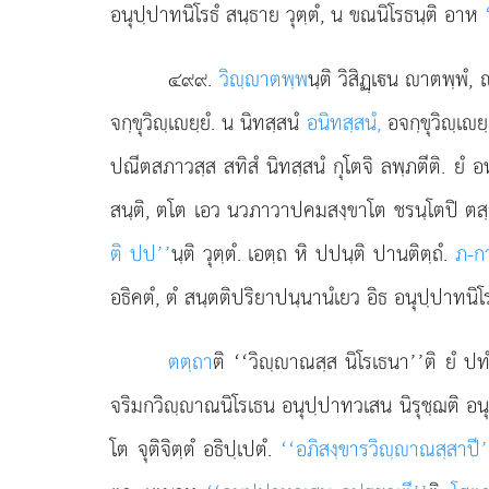
อนุปฺปาทนิโรธํ สนฺธาย วุตฺตํ, น ขณนิโรธนฺติ อาห
๔๙๙
.
วิฺาตพฺพ
นฺติ วิสิฏฺเน าตพฺพ
จกฺขุวิฺเยฺยํ. น นิทสฺสนํ
อนิทสฺสนํ,
อจกฺขุวิฺเยฺ
ปณีตสภาวสฺส สทิสํ นิทสฺสนํ กุโตจิ ลพฺภตีติ. ยํ อ
สนฺติ, ตโต เอว นวภาวาปคมสงฺขาโต ชรนฺโตปิ ตสฺ
ติ ปป’’
นฺติ วุตฺตํ. เอตฺถ หิ ปปนฺติ ปานติตฺถํ.
ภ-ก
อธิคตํ, ตํ สนฺตติปริยาปนฺนานํเยว อิธ อนุปฺปาทนิโร
ตตฺถา
ติ ‘‘วิฺาณสฺส นิโรเธนา’’ติ ยํ ปทํ 
จริมกวิฺาณนิโรเธน อนุปฺปาทวเสน นิรุชฺฌติ อ
โต จุติจิตฺตํ อธิปฺเปตํ.
‘‘อภิสงฺขารวิฺาณสฺสาปี’