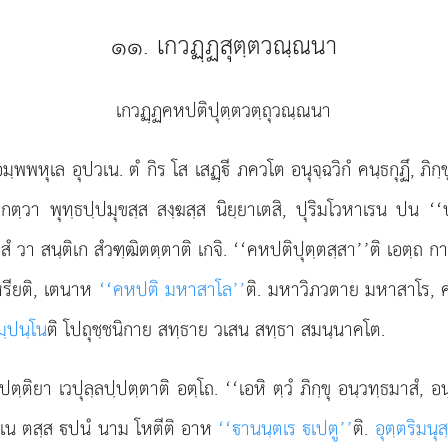
๑๑. เกวฏฺฏสุตฺตวณฺณนา
เกวฏฺฏคหปติปุตฺตวตฺถุวณฺณนา
มฺพพหุเล อุปวเน. ตํ กิร โส เสฏฺี ภควโต อนุจฺฉวิกํ คนฺธกุฏึ, ภิก
กตฺวา พุทฺธปฺปมุขสฺส สงฺฆสฺส นิยฺยาเตสิ, ปุริมโวหาเรน ปน ‘‘ป
ตสํ วา สนฺติเก สํวฑฺฒิตตฺตาติ เกจิ. ‘‘คหปติปุตฺตสฺสา’’ติ เอตฺถ 
หรียติ, เตนาห
‘‘คหปติ มหาสาโล’’
ติ. มหาวิภวตาย มหาสาโร, ค
มฺปนฺโน
ติ โปถุชฺชนิกาย สทฺธาย วเสน สทฺธา สมนฺนาคโต.
ปตฺติยา เวปุลฺลปฺปตฺตาติ อตฺโถ. ‘‘เอหิ ตฺวํ ภิกฺขุ อนฺวทฺธมาสํ, 
 าเน ตสฺส ปนํ นาม โหตีติ อาห
‘‘านนฺตเร เปตู’’
ติ.
อุตฺตริมนุส