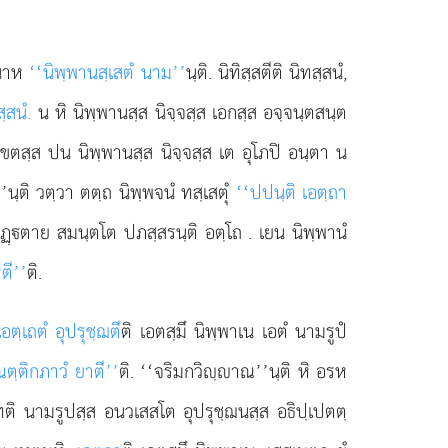
ตนาห
‘‘นิพฺพานสฺเสตํ นาม’’
นฺติ. นิทิสฺสตีติ นิทสฺสนํ,
ฺสนํ.
น หิ นิพฺพานสฺส นิจฺจสฺส เอกสฺส อจฺจนฺตสนฺต
สงฺขตสฺส ปน นิพฺพานสฺส นิจฺจสฺส เต อุโภปิ อนฺตา น
’’นฺติ วตฺวา ตตฺถ นิพฺพจนํ ทสฺเสตุํ
‘‘ปปนฺติ เอตฺถา
ลิฏฺตาย สมนฺตโต ปภสฺสรนฺติ อตฺโถ
. เยน นิพฺพานํ
ตี’’
ติ.
เอตฺเถตํ อุปรุชฺฌตี
ติ เอตสฺมึ นิพฺพาเน เอตํ นามรูปํ
ตฺติกภาวํ ยาตี’’
ติ. ‘‘จริมกวิฺาณ’’นฺติ หิ อรห
ติ นามรูปสฺส อนวเสสโต อุปรุชฺฌนสฺส อธิปฺเปตตฺ