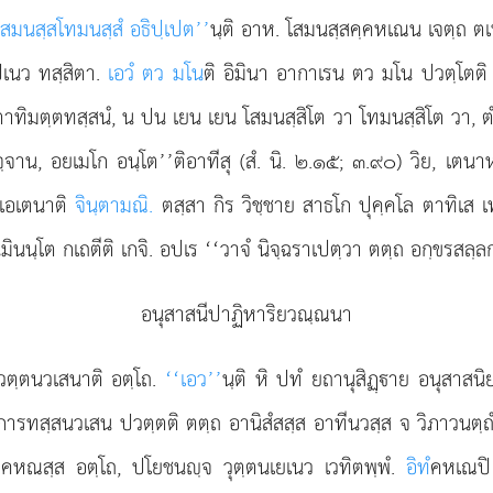
โสมนสฺสโทมนสฺสํ อธิปฺเปต’’
นฺติ อาห. โสมนสฺสคฺคหเณน เจตฺถ ตเ
ปเนว ทสฺสิตา.
เอวํ ตว มโน
ติ อิมินา อากาเรน ตว มโน ปวตฺโตติ
ตาทิมตฺตทสฺสนํ, น ปน เยน เยน โสมนสฺสิโต วา โทมนสฺสิโต วา, ตํ
กจฺจาน, อยเมโก อนฺโต’’ติอาทีสุ (สํ. นิ. ๒.๑๕; ๓.๙๐) วิย, เตน
ิ เอเตนาติ
จินฺตามณิ.
ตสฺสา กิร วิชฺชาย สาธโก ปุคฺคโล ตาทิเส เท
ุมินนฺโต กเถตีติ เกจิ. อปเร ‘‘วาจํ นิจฺฉราเปตฺวา ตตฺถ อกฺขรสลฺล
อนุสาสนีปาฏิหาริยวณฺณนา
วตฺตนวเสนาติ อตฺโถ.
‘‘เอว’’
นฺติ หิ ปทํ ยถานุสิฏฺาย
อนุสาสนิ
าการทสฺสนวเสน ปวตฺตติ ตตฺถ อานิสํสสฺส อาทีนวสฺส จ วิภาวนตฺถ
คหณสฺส อตฺโถ, ปโยชนฺจ วุตฺตนเยเนว เวทิตพฺพํ.
อิทํ
คหเณปิ