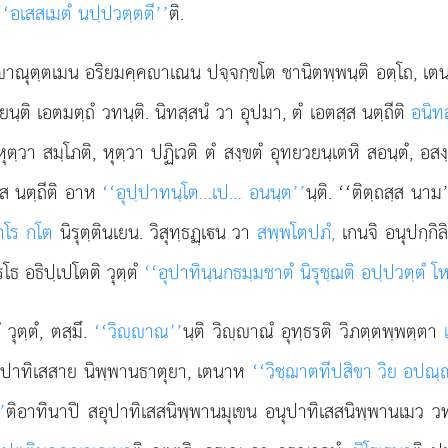
‘‘อเสสเมตํ นปฺปวตฺตตี’’
ติ.
ํ, าณุตฺตเมน อริยมคฺคาเณน ปจฺจกฺขโต ชานิตพฺพนฺติ อตฺโถ, เ
ยนฺติ เอตมตฺถํ วทนฺติ. นิทสฺสนํ
วา อุปมา, ตํ เอตสฺส นตฺถีติ
อนิทส
หุตฺวา สมฺโภติ, หุตฺวา ปฏิเวติ ตํ สงฺขตํ อุทยวยนฺเตหิ สอนฺตํ, อ
ส นตฺถีติ อาห
‘‘อุปฺปาทนฺโต…เป… อนนฺต’’
นฺติ. ‘‘ติตฺถสฺส นาม
าโร กโต
นิรุตฺตินเยน. วิสุทฺธฏฺเน วา
สพฺพโตปภํ,
เกนจิ อนุปกฺกิ
โธ อธิปฺเปโตติ วุตฺตํ
‘‘อุปาทินฺนกธมฺมชาตํ นิรุชฺฌติ อปฺปวตฺตํ โห
วุตฺตํ, ตสฺมึ.
‘‘วิฺาณ’’
นฺติ วิฺาณํ อุทฺธรติ วิภตฺตพฺพตฺตา
นุปาทิเสสาย นิพฺพานธาตุยา, เตนาห
‘‘วิชฺฌาตทีปสิขา วิย อปณฺณ
’
ติอาทินาปิ สอุปาทิเสสนิพฺพานมุเขน อนุปาทิเสสนิพฺพานเมว วท