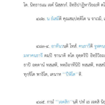
โต. นิทฺธารเณ เจตํ นิสฺสกฺกํ. อิทฺธิปาฏิหาริยฺหิ ต
๔๘๒
.
น ธํเสมี
ติ คุณสมฺปตฺติโต น จาเวมิ
๔๘๓-๔
.
อาทีนว
นฺติ
โทสํ.
คนฺธารี
ติ
จูฬคนฺ
มหาคนฺธารี
ตมฺปิ ชานาติ ตโต อุตฺตริปิ อิทฺธิวิธ
ธาปิ อตฺตานํ ทสฺเสติ, หตฺถิอาทีนิปิ ทสฺเสติ, ทสฺส
ทุกฺขิโต พาธิโต, เตนาห
‘‘ปีฬิโต’’
ติ.
๔๘๕
. กามํ
‘‘เจตสิก’’
นฺติ ปทํ เย เจตสิ 