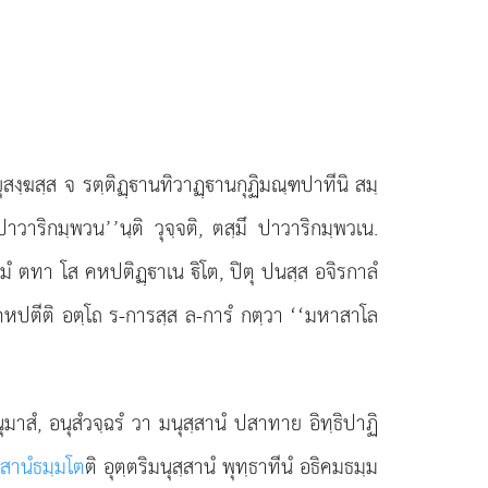
ฺขุสงฺฆสฺส จ รตฺติฏฺานทิวาฏฺานกุฏิมณฺฑปาทีนิ สมฺ
าวาริกมฺพวน’’นฺติ วุจฺจติ, ตสฺมึ ปาวาริกมฺพวเน.
กามํ ตทา โส คหปติฏฺาเน ิโต, ปิตุ ปนสฺส อจิรกาลํ
หปตีติ อตฺโถ ร-การสฺส ล-การํ กตฺวา ‘‘มหาสาโล
อนุมาสํ, อนุสํวจฺฉรํ วา มนุสฺสานํ ปสาทาย อิทฺธิปาฏิ
ฺสานํ
ธมฺมโต
ติ อุตฺตริมนุสฺสานํ พุทฺธาทีนํ อธิคมธมฺม