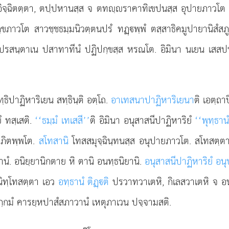
ิจฺฉิตตฺตา, ตปฺปหานสฺส จ ตทฺราคาทิเขปนสฺส อุปายภาวโต ตถ
ฺขภาวโต สาวชฺชธมฺมนิวตฺตนปรํ ทฏฺพฺพํ ตสฺสาธิคมูปายานิสํส
 ปรสนฺตาเน ปสาทาทีนํ ปฏิปกฺขสฺส หรณโต. อิมินา นเยน เสสปท
ฺธิปาฏิหาริเยน สทฺธินฺติ อตฺโถ.
อาเทสนาปาฏิหาริเยนา
ติ เอตฺถา
ํ ทสฺเสติ.
‘‘ธมฺมํ เทเสสี’’
ติ อิมินา อนุสาสนีปาฏิหาริยํ
‘‘พุทฺธา
ฺภิตพฺพโต.
สโทสานิ
โทสสมุจฺฉินฺทนสฺส อนุปายภาวโต. สโทสตฺ
านํ. อนิยฺยานิกตาย หิ ตานิ อนทฺธนิยานิ.
อนุสาสนีปาฏิหาริยํ อนุ
นิทฺโทสตฺตา เอว
อทฺธานํ ติฏฺติ
ปรวาทวาเตหิ, กิเลสวาเตหิ จ อ
ากฺกมํ คารยฺหปาสํสภาวานํ เหตุภาเวน ปจฺจามสติ.