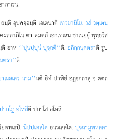
อากาเรน.
ํ ยนฺติ อุปคจฺฉนฺติ เอเตนาติ
เทวยานิโย. วสํ วตฺเตนฺ
ผลลาภิโน ตา ตมตฺถํ เอกเทเสน ชาเนยฺยุํ พุทฺธวิส
นนฺติ อาห
‘‘ปุนปฺปุนํ ปุจฺฉตี’’
ติ.
อภิกฺกนฺตตรา
ติ รูป
ตมตรา’’
ติ.
ธาณสฺเสว นาม’’
นฺติ อิทํ ปาฬิยํ อฏฺกถาสุ จ ตตฺถ
ปากโฏ อโหสี
ติ ปกาโส อโหสิ.
ฺริยพทฺเธปิ.
นิปฺปเทสโต
อนวเสสโต.
ปุจฺฉามูฬฺหสฺสา