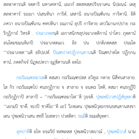
สลฬาคารนฺติ จตฺตาริ มหาเคหานิ, เอเกกํ สตสหสฺสปริจฺจาเคน นิปฺผนฺนํ. เตสุ
สลฬาคารํ รฺา ปเสนทินา การิตํ, เสสานิ อนาถปิณฺฑิเกน การิตานิ. อิติ
ภควา อนาถปิณฺฑิเกน คหปตินา ถมฺภานํ อุปริ การิตาย เทววิมานกปฺปาย กเร
ริกุฏิกายํ วิหรติ
.
ปจฺฉาภตฺต
นฺติ เอกาสนิกขลุปจฺฉาภตฺติกานํ ปาโตว ภุตฺตานํ
อนฺโตมชฺฌนฺหิเกปิ ปจฺฉาภตฺตเมว. อิธ ปน ปกติภตฺตสฺส ปจฺฉโต
‘‘ปจฺฉาภตฺต’’นฺติ อธิปฺเปตํ.
ปิณฺฑปาตปฏิกฺกนฺตาน
นฺติ ปิณฺฑปาตโต ปฏิกฺกนฺ
ตานํ, ภตฺตกิจฺจํ นิฏฺเปตฺวา อุฏฺิตานนฺติ อตฺโถ.
กเรริมณฺฑลมาเฬ
ติ ตสฺเสว กเรริมณฺฑปสฺส อวิทูเร กตาย นิสีทนสาลาย.
โส กิร กเรริมณฺฑโป คนฺธกุฏิกาย จ สาลาย จ
อนฺตเร โหติ, ตสฺมา คนฺธกุฏีปิ
กเรริกุฏิกาปิ สาลาปิ – ‘‘กเรริมณฺฑลมาโฬ’’ติ วุจฺจติ.
ปุพฺเพนิวาสปฏิสํยุตฺตา
ติ
‘‘เอกมฺปิ ชาตึ, ทฺเวปิ ชาติโย’’ติ เอวํ วิภตฺเตน ปุพฺเพนิวุตฺถกฺขนฺธสนฺตานสงฺขา
เตน ปุพฺเพนิวาเสน สทฺธึ โยเชตฺวา ปวตฺติตา.
ธมฺมี
ติ ธมฺมสํยุตฺตา.
อุทปาที
ติ อโห อจฺฉริยํ ทสพลสฺส ปุพฺเพนิวาสาณํ
,
ปุพฺเพนิวาสํ
นาม