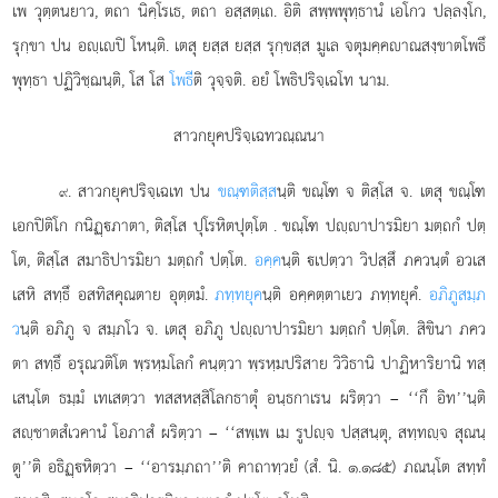
เพ วุตฺตนยาว, ตถา นิคฺโรเธ, ตถา อสฺสตฺเถ. อิติ สพฺพพุทฺธานํ เอโกว ปลฺลงฺโก,
รุกฺขา ปน อฺเปิ โหนฺติ. เตสุ ยสฺส ยสฺส รุกฺขสฺส มูเล จตุมคฺคาณสงฺขาตโพธึ
พุทฺธา ปฏิวิชฺฌนฺติ, โส โส
โพธี
ติ วุจฺจติ. อยํ โพธิปริจฺเฉโท นาม.
สาวกยุคปริจฺเฉทวณฺณนา
. สาวกยุคปริจฺเฉเท ปน
ขณฺฑติสฺส
นฺติ ขณฺโฑ จ ติสฺโส จ. เตสุ ขณฺโฑ
๙
เอกปิติโก กนิฏฺภาตา, ติสฺโส ปุโรหิตปุตฺโต
. ขณฺโฑ ปฺาปารมิยา มตฺถกํ ปตฺ
โต, ติสฺโส สมาธิปารมิยา มตฺถกํ ปตฺโต.
อคฺค
นฺติ เปตฺวา วิปสฺสึ ภควนฺตํ อวเส
เสหิ สทฺธึ อสทิสคุณตาย อุตฺตมํ.
ภทฺทยุค
นฺติ อคฺคตฺตาเยว ภทฺทยุคํ.
อภิภูสมฺภ
ว
นฺติ อภิภู จ สมฺภโว จ. เตสุ อภิภู ปฺาปารมิยา มตฺถกํ ปตฺโต. สิขินา ภคว
ตา สทฺธึ อรุณวติโต พฺรหฺมโลกํ คนฺตฺวา พฺรหฺมปริสาย วิวิธานิ ปาฏิหาริยานิ ทสฺ
เสนฺโต ธมฺมํ เทเสตฺวา ทสสหสฺสิโลกธาตุํ อนฺธกาเรน ผริตฺวา – ‘‘กึ อิท’’นฺติ
สฺชาตสํเวคานํ โอภาสํ ผริตฺวา – ‘‘สพฺเพ เม รูปฺจ ปสฺสนฺตุ, สทฺทฺจ สุณนฺ
ตู’’ติ อธิฏฺหิตฺวา – ‘‘อารมฺภถา’’ติ คาถาทฺวยํ (สํ. นิ. ๑.๑๘๕) ภณนฺโต สทฺทํ