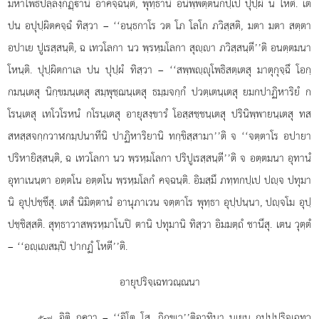
มหาโพธิปลฺลงฺกฏฺานํ อาคจฺฉนฺติ, พุทฺธานํ อนิพฺพตฺตนกปฺเป ปุปฺผํ น โหติ. เต
ปน อปุปฺผิตคจฺฉํ ทิสฺวา – ‘‘อนฺธกาโร วต โภ โลโก ภวิสฺสติ, มตา มตา สตฺตา
อปาเย ปูเรสฺสนฺติ, ฉ เทวโลกา นว พฺรหฺมโลกา สุฺา ภวิสฺสนฺตี’’ติ อนตฺตมนา
โหนฺติ. ปุปฺผิตกาเล ปน ปุปฺผํ ทิสฺวา – ‘‘สพฺพฺุโพธิสตฺเตสุ มาตุกุจฺฉึ โอกฺ
กมนฺเตสุ นิกฺขมนฺเตสุ สมฺพุชฺฌนฺเตสุ ธมฺมจกฺกํ ปวตฺเตนฺเตสุ ยมกปาฏิหาริยํ ก
โรนฺเตสุ เทโวโรหนํ กโรนฺเตสุ อายุสงฺขารํ โอสฺสชฺชนฺเตสุ ปรินิพฺพายนฺเตสุ ทส
สหสฺสจกฺกวาฬกมฺปนาทีนิ ปาฏิหาริยานิ ทกฺขิสฺสามา’’ติ จ ‘‘จตฺตาโร อปายา
ปริหายิสฺสนฺติ, ฉ เทวโลกา นว พฺรหฺมโลกา ปริปูเรสฺสนฺตี’’ติ จ อตฺตมนา อุทานํ
อุทาเนนฺตา อตฺตโน อตฺตโน พฺรหฺมโลกํ คจฺฉนฺติ. อิมสฺมึ ภทฺทกปฺเป ปฺจ ปทุมา
นิ อุปฺปชฺชึสุ. เตสํ นิมิตฺตานํ อานุภาเวน จตฺตาโร พุทฺธา อุปฺปนฺนา, ปฺจโม อุปฺ
ปชฺชิสฺสติ. สุทฺธาวาสพฺรหฺมาโนปิ
ตานิ ปทุมานิ ทิสฺวา อิมมตฺถํ ชานึสุ. เตน วุตฺตํ
– ‘‘อฺเสมฺปิ ปากฏํ โหตี’’ติ.
อายุปริจฺเฉทวณฺณนา
. อิติ
ภควา – ‘‘อิโต โส, ภิกฺขเว’’ติอาทินา นเยน กปฺปปริจฺเฉทว
๕-๗