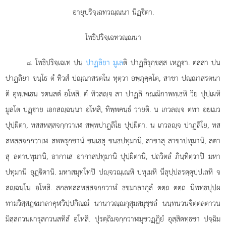
อายุปริจฺเฉทวณฺณนา นิฏฺิตา.
โพธิปริจฺเฉทวณฺณนา
. โพธิปริจฺเฉเท
ปน
ปาฏลิยา มูเล
ติ ปาฏลิรุกฺขสฺส เหฏฺา. ตสฺสา ปน
๘
ปาฏลิยา ขนฺโธ ตํ ทิวสํ ปณฺณาสรตโน หุตฺวา อพฺภุคฺคโต, สาขา ปณฺณาสรตนา
ติ อุพฺเพเธน รตนสตํ อโหสิ. ตํ ทิวสฺจ สา ปาฏลิ กณฺณิกาพทฺเธหิ วิย ปุปฺเผหิ
มูลโต ปฏฺาย เอกสฺฉนฺนา อโหสิ, ทิพฺพคนฺธํ วายติ. น เกวลฺจ ตทา อยเมว
ปุปฺผิตา, ทสสหสฺสจกฺกวาเฬ สพฺพปาฏลิโย ปุปฺผิตา. น เกวลฺจ ปาฏลิโย, ทส
สหสฺสจกฺกวาเฬ สพฺพรุกฺขานํ ขนฺเธสุ ขนฺธปทุมานิ, สาขาสุ สาขาปทุมานิ, ลตา
สุ ลตาปทุมานิ, อากาเส อากาสปทุมานิ ปุปฺผิตานิ, ปถวิตลํ
ภินฺทิตฺวาปิ มหา
ปทุมานิ อุฏฺิตานิ. มหาสมุทฺโทปิ ปฺจวณฺเณหิ ปทุเมหิ นีลุปฺปลรตฺตุปฺปเลหิ จ
สฺฉนฺโน อโหสิ. สกลทสสหสฺสจกฺกวาฬํ ธชมาลากุลํ ตตฺถ ตตฺถ นิพทฺธปุปฺผ
ทามวิสฺสฏฺมาลาคุฬวิปฺปกิณฺณํ นานาวณฺณกุสุมสมุชฺชลํ นนฺทนวนจิตฺตลตาวน
มิสฺสกวนผารุสกวนสทิสํ อโหสิ. ปุรตฺถิมจกฺกวาฬมุขวฏฺฏิยํ อุสฺสิตทฺธชา ปจฺฉิม