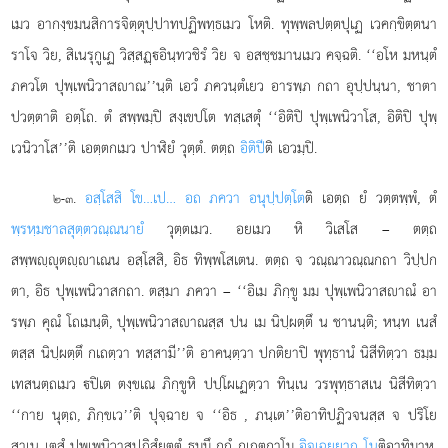
เมว อากงฺขมนสิการจิตฺตุปฺปาทปฏิพทฺธเมว โหติ. ทุพฺพลปตฺตปุเฏ เวคกฺขิตฺตนา
ราโจ วิย, สิเนรุกูเฏ วิสฺสฏฺอินฺทวชิรํ วิย จ อสชฺชมานเมว คจฺฉติ. ‘‘อโห มหนฺตํ
ภควโต ปุพฺเพนิวาสาณ’’นฺติ เอวํ ภควนฺตํเยว อารพฺภ กถา อุปฺปนฺนา, ชาตา
ปวตฺตาติ อตฺโถ. ตํ สพฺพมฺปิ สงฺเขปโต ทสฺเสตุํ ‘‘อิติปิ ปุพฺเพนิวาโส, อิติปิ ปุพฺ
เวนิวาโส’’ติ เอตฺตกเมว ปาฬิยํ วุตฺตํ. ตตฺถ
อิติปี
ติ เอวมฺปิ.
.
อสฺโสสิ โข…เป… อถ ภควา อนุปฺปตฺโต
ติ เอตฺถ ยํ วตฺตพฺพํ, ตํ
๒-๓
พฺรหฺมชาลสุตฺตวณฺณนายํ
วุตฺตเมว. อยเมว หิ วิเสโส – ตตฺถ
สพฺพฺุตฺาเณน อสฺโสสิ, อิธ ทิพฺพโสเตน. ตตฺถ จ วณฺณาวณฺณกถา วิปฺปก
ตา, อิธ ปุพฺเพนิวาสกถา. ตสฺมา ภควา – ‘‘อิเม ภิกฺขู มม ปุพฺเพนิวาสาณํ อา
รพฺภ คุณํ โถเมนฺติ, ปุพฺเพนิวาสาณสฺส ปน เม นิปฺผตฺตึ น ชานนฺติ; หนฺท เนสํ
ตสฺส นิปฺผตฺตึ กเถตฺวา ทสฺสามี’’ติ อาคนฺตฺวา ปกติยาปิ พุทฺธานํ นิสีทิตฺวา ธมฺม
เทสนตฺถเมว ปิเต ตงฺขเณ ภิกฺขูหิ ปปฺโผเฏตฺวา ทินฺเน วรพุทฺธาสเน นิสีทิตฺวา
‘‘กาย นุตฺถ, ภิกฺขเว’’ติ ปุจฺฉาย จ ‘‘อิธ
, ภนฺเต’’ติอาทิปฏิวจนสฺส จ ปริโย
สาเน เตสํ ปุพฺเพนิวาสปฏิสํยุตฺตํ ธมฺมึ กถํ กเถตุกาโม
อิจฺเฉยฺยาถ โน
ติอาทิมาห.