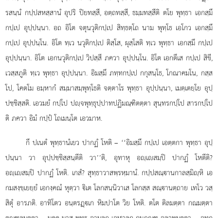
รสนฺนํ กปฺปสหสฺสานํ อุปริ ปิยทสฺสี, อตฺถทสฺสี, ธมฺมทสฺสีติ ตโย พุทฺธา
เอกสฺมึ
กปฺเป อุปฺปนฺนา. อถ อิโต จตุนวุติกปฺเป สิทฺธตฺโถ นาม พุทฺโธ เอโกว เอกสฺมึ
กปฺเป อุปฺปนฺโน. อิโต ทฺเว นวุติกปฺเป ติสฺโส, ผุสฺโสติ ทฺเว พุทฺธา เอกสฺมึ กปฺเป
อุปฺปนฺนา. อิโต เอกนวุติกปฺเป วิปสฺสี ภควา อุปฺปนฺโน. อิโต เอกตึเส กปฺเป สิขี,
เวสฺสภูติ ทฺเว พุทฺธา อุปฺปนฺนา. อิมสฺมึ ภทฺทกปฺเป กกุสนฺโธ, โกณาคมโน, กสฺส
โป, โคตโม อมฺหากํ สมฺมาสมฺพุทฺโธติ จตฺตาโร พุทฺธา อุปฺปนฺนา, เมตฺเตยฺโย อุปฺ
ปชฺชิสฺสติ. เอวมยํ กปฺโป ปฺจพุทฺธุปฺปาทปฏิมณฺฑิตตฺตา สุนฺทรกปฺโป สารกปฺโป
ติ ภควา อิมํ กปฺปํ โถเมนฺโต เอวมาห.
กึ
ปเนตํ พุทฺธานํเยว ปากฏํ โหติ – ‘‘อิมสฺมึ กปฺเป เอตฺตกา พุทฺธา อุปฺ
ปนฺนา วา อุปฺปชฺชิสฺสนฺตีติ วา’’ติ, อุทาหุ อฺเสมฺปิ ปากฏํ โหตีติ?
อฺเสมฺปิ ปากฏํ โหติ. เกสํ? สุทฺธาวาสพฺรหฺมานํ. กปฺปสณฺานกาลสฺมิฺหิ เอ
กมสงฺขฺเยยฺยํ เอกงฺคณํ หุตฺวา ิเต โลกสนฺนิวาเส โลกสฺส สณฺานตฺถาย เทโว วสฺ
สิตุํ อารภติ. อาทิโตว อนฺตรฏฺเก หิมปาโต วิย โหติ. ตโต ติลมตฺตา กณมตฺตา
ตณฺฑุลมตฺตา มุคฺค-มาส-พทร-อามลก-เอฬาลุก-กุมฺภณฺฑ-อลาพุมตฺตา อุทก