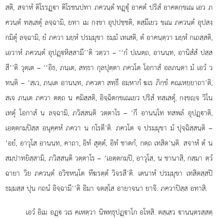
สติ, สจาหํ ติโรรฏฺา ติโรชนปทา ภควนฺตํ ทฏฺุํ อาคตํ ปริสํ อาคตกฺขเณ เอว ภ
ควนฺตํ ทสฺเสตุํ ลจฺฉามิ, ยทา เม กงฺขา อุปฺปชฺชติ, ตสฺมึเยว ขเณ ภควนฺตํ อุปสงฺ
กมิตุํ ลจฺฉามิ, ยํ ภควา มยฺหํ ปรมฺมุขา ธมฺมํ เทเสติ, ตํ อาคนฺตฺวา มยฺหํ กเถสฺสติ,
เอวาหํ ภควนฺตํ
อุปฏฺหิสฺสามี’’ติ วตฺวา – ‘‘กํ ปเนตฺถ, อานนฺท, อานิสํสํ ปสฺส
สี’’ติ
วุตฺเต – ‘‘อิธ, ภนฺเต, สทฺธา กุลปุตฺตา ภควโต โอกาสํ อลภนฺตา มํ เอวํ ว
ทนฺติ – ‘สฺเว, ภนฺเต อานนฺท, ภควตา สทฺธึ อมฺหากํ ฆเร ภิกฺขํ คณฺเหยฺยาถา’ติ,
สเจ ภนฺเต ภควา ตตฺถ น คมิสฺสติ, อิจฺฉิตกฺขเณเยว ปริสํ ทสฺเสตุํ, กงฺขฺจ วิโน
เทตุํ โอกาสํ น ลจฺฉามิ, ภวิสฺสนฺติ วตฺตาโร – ‘กึ อานนฺโท ทสพลํ อุปฏฺาติ,
เอตฺตกมฺปิสฺส อนุคฺคหํ ภควา น กโรตี’ติ. ภควโต จ ปรมฺมุขา มํ ปุจฺฉิสฺสนฺติ –
‘อยํ, อาวุโส อานนฺท, คาถา, อิทํ สุตฺตํ, อิทํ ชาตกํ, กตฺถ เทสิต’นฺติ. สจาหํ ตํ น
สมฺปาทยิสฺสามิ, ภวิสฺสนฺติ วตฺตาโร – ‘เอตฺตกมฺปิ, อาวุโส, น ชานาสิ, กสฺมา ตฺวํ
ฉายา วิย ภควนฺตํ อวิชหนฺโต ทีฆรตฺตํ วิจรสี’ติ. เตนาหํ ปรมฺมุขา เทสิตสฺสปิ
ธมฺมสฺส ปุน กถนํ อิจฺฉามี’’ติ อิมา จตสฺโส อายาจนา ยาจิ. ภควาปิสฺส อทาสิ.
เอวํ อิเม อฏฺ วเร คเหตฺวา นิพทฺธุปฏฺาโก อโหสิ. ตสฺเสว านนฺตรสฺสตฺ