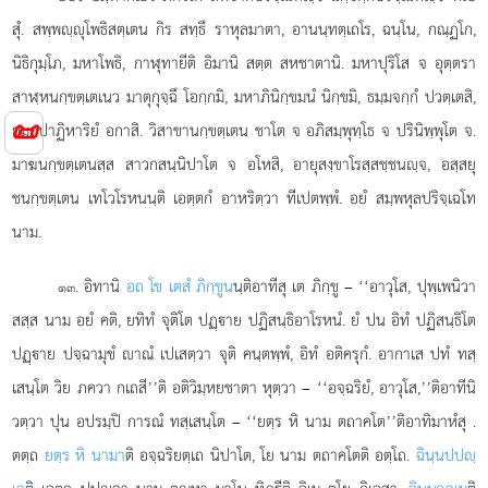
สุํ. สพฺพฺุโพธิสตฺเตน กิร สทฺธึ ราหุลมาตา, อานนฺทตฺเถโร, ฉนฺโน, กณฺฏโก,
นิธิกุมฺโภ, มหาโพธิ, กาฬุทายีติ อิมานิ สตฺต สหชาตานิ. มหาปุริโส จ อุตฺตรา
สาฬฺหนกฺขตฺเตเนว มาตุกุจฺฉึ โอกฺกมิ, มหาภินิกฺขมนํ นิกฺขมิ, ธมฺมจกฺกํ ปวตฺเตสิ,
📜
ยมกปาฏิหาริยํ อกาสิ. วิสาขานกฺขตฺเตน ชาโต จ อภิสมฺพุทฺโธ จ ปรินิพฺพุโต จ.
มาฆนกฺขตฺเตนสฺส สาวกสนฺนิปาโต จ อโหสิ, อายุสงฺขาโรสฺสชฺชนฺจ, อสฺสยุ
ชนกฺขตฺเตน เทโวโรหนนฺติ เอตฺตกํ อาหริตฺวา ทีเปตพฺพํ. อยํ สมฺพหุลปริจฺเฉโท
นาม.
. อิทานิ
อถ โข เตสํ ภิกฺขูน
นฺติอาทีสุ เต ภิกฺขู – ‘‘อาวุโส, ปุพฺเพนิวา
๑๓
สสฺส นาม อยํ คติ, ยทิทํ จุติโต ปฏฺาย ปฏิสนฺธิอาโรหนํ. ยํ ปน อิทํ ปฏิสนฺธิโต
ปฏฺาย ปจฺฉามุขํ าณํ เปเสตฺวา จุติ คนฺตพฺพํ, อิทํ อติครุกํ. อากาเส ปทํ ทสฺ
เสนฺโต วิย ภควา กเถสี’’ติ อติวิมฺหยชาตา หุตฺวา – ‘‘อจฺฉริยํ, อาวุโส,’’ติอาทีนิ
วตฺวา ปุน อปรมฺปิ การณํ ทสฺเสนฺโต – ‘‘ยตฺร หิ นาม ตถาคโต’’ติอาทิมาหํสุ
.
ตตฺถ
ยตฺร หิ นามา
ติ อจฺฉริยตฺเถ นิปาโต, โย นาม ตถาคโตติ อตฺโถ.
ฉินฺนปปฺ