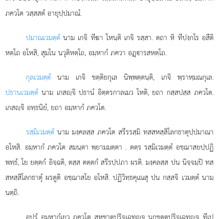
ภควโต วสฺสสตํ อายุปฺปมาณํ.
ปมาณเวมตฺตํ
นาม เกจิ ทีฆา โหนฺติ เกจิ รสฺสา. ตถา หิ ทีปงฺกโร อสีติ
หตฺโถ อโหสิ, สุมโน นวุติหตฺโถ, อมฺหากํ ภควา อฏฺารสหตฺโถ.
กุลเวมตฺตํ
นาม เกจิ ขตฺติยกุเล นิพฺพตฺตนฺติ, เกจิ พฺราหฺมณกุเล.
ปธานเวมตฺตํ
นาม เกสฺจิ ปธานํ อิตฺตรกาลเมว โหติ, ยถา กสฺสปสฺส ภควโต.
เกสฺจิ อทฺธนิยํ, ยถา อมฺหากํ ภควโต.
รสฺมิเวมตฺตํ
นาม มงฺคลสฺส ภควโต สรีรรสฺมิ ทสสหสฺสิโลกธาตุปฺปมาณา
อโหสิ. อมฺหากํ ภควโต สมนฺตา พฺยามมตฺตา
. ตตฺร รสฺมิเวมตฺตํ อชฺฌาสยปฺปฏิ
พทฺธํ, โย ยตฺตกํ อิจฺฉติ, ตสฺส ตตฺตกํ สรีรปฺปภา ผรติ. มงฺคลสฺส ปน นิจฺจมฺปิ ทส
สหสฺสิโลกธาตุํ ผรตูติ อชฺฌาสโย อโหสิ. ปฏิวิทฺธคุเณสุ ปน กสฺสจิ เวมตฺตํ นาม
นตฺถิ.
อปรํ อมฺหากํเยว ภควโต สหชาตปริจฺเฉทฺจ นกฺขตฺตปริจฺเฉทฺจ ทีเป