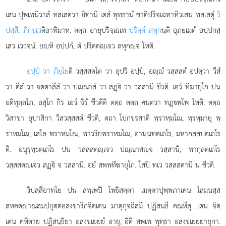
เสน ปุพฺเพนิวาสํ ทสฺเสตฺวา อิทานิ เตสํ พุทฺธานํ ชาติปริจฺเฉทาทิวเสน ทสฺเสตุํ
วิ
ปสฺสี, ภิกฺขเว
ติอาทิมาห. ตตฺถ อายุปริจฺเฉเท
ปริตฺตํ ลหุก
นฺติ อุภยเมตํ อปฺปกสฺ
เสว เววจนํ. ยฺหิ อปฺปกํ, ตํ ปริตฺตฺเจว ลหุกฺจ โหติ.
อปฺปํ วา ภิยฺโย
ติ วสฺสสตโต วา อุปริ อปฺปํ, อฺํ วสฺสสตํ อปตฺวา วีสํ
วา ตึสํ วา จตฺตาลีสํ วา ปณฺณาสํ วา สฏฺิ วา วสฺสานิ ชีวติ. เอวํ ทีฆายุโก ปน
อติทุลฺลโภ, อสุโก กิร เอวํ จิรํ ชีวตีติ ตตฺถ ตตฺถ คนฺตฺวา ทฏฺพฺโพ โหติ. ตตฺถ
วิสาขา อุปาสิกา วีสวสฺสสตํ ชีวติ, ตถา โปกฺขรสาติ พฺราหฺมโณ, พฺรหฺมายุ พฺ
ราหฺมโณ, เสโล พฺราหฺมโณ, พาวริยพฺราหฺมโณ, อานนฺทตฺเถโร, มหากสฺสปตฺเถโร
ติ. อนุรุทฺธตฺเถโร ปน วสฺสสตฺเจว ปณฺณาสฺจ วสฺสานิ, พากุลตฺเถโร
วสฺสสตฺเจว สฏฺิ จ วสฺสานิ. อยํ สพฺพทีฆายุโก. โสปิ ทฺเว วสฺสสตานิ น ชีวติ.
วิปสฺสีอาทโย
ปน สพฺเพปิ โพธิสตฺตา เมตฺตาปุพฺพภาเคน โสมนสฺส
สหคตาณสมฺปยุตฺตอสงฺขาริกจิตฺเตน มาตุกุจฺฉิสฺมึ ปฏิสนฺธึ คณฺหึสุ. เตน จิตฺ
เตน คหิตาย ปฏิสนฺธิยา อสงฺขฺเยยฺยํ อายุ, อิติ สพฺเพ พุทฺธา อสงฺขฺเยยฺยายุกา.