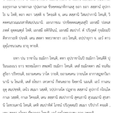
องฺกุรกาเล นาฬกาเล ปุปฺผกาเล ขีรคฺคหณาทิกาเลสุ ยถา ยถา สสฺสานํ อุปกา
โร น โหติ, ตถา ตถา วสฺสติ จ วิคจฺฉติ จ, เตน สสฺสานิ วิสมปากานิ โหนฺติ, วิ
คตคนฺธวณฺณรสาทิสมฺปนฺนานิ. เอกภาชเน ปกฺขิตฺตตณฺฑุเลสุปิ เอกสฺมึ ปเทเส
ภตฺตํ อุตฺตณฺฑุลํ โหติ, เอกสฺมึ อติกิลินฺนํ, เอกสฺมึ สมปากํ. ตํ ปริภุตฺตํ กุจฺฉิยมฺปิ
ตีหากาเรหิ ปจฺจติ. เตน สตฺตา พหฺวาพาธา เจว โหนฺติ, อปฺปายุกา จ. เอวํ ตาว
อุตุโภชนวเสน อายุ หายติ.
ยทา
ปน ราชาโน ธมฺมิกา โหนฺติ, ตทา อุปราชาโนปิ ธมฺมิกา โหนฺตีติ ปุ
ริมนเยเนว ยาว พฺรหฺมโลกา สพฺเพปิ ธมฺมิกา โหนฺติ. เตสํ ธมฺมิกตฺตา สมํ จนฺทิม
สูริยา ปริหรนฺติ, ยถามคฺเคน วาโต วายติ, ยถามคฺเคน วายนฺโต อากาสฏฺกวิมา
นานิ น โขเภติ, เตสํ อโขภา เทวตานํ กีฬนตฺถาย จิตฺตานิ นมนฺติ. เอวํ กาเลน
อุตุ สมฺปชฺชติ, เทโว สมฺมา วสฺสติ, วปฺปกาลโต ปฏฺาย สสฺสานํ อุปการํ กโรนฺโต
กาเล วสฺสติ, กาเล วิคจฺฉติ, เตน สสฺสานิ สมปากานิ สุคนฺธานิ สุวณฺณานิ สุรสา
นิ โอชวนฺตานิ โหนฺติ, เตหิ สมฺปาทิตํ โภชนํ ปริภุตฺตมฺปิ สมฺมา ปริปากํ คจฺฉติ
,
เตน สตฺตา อโรคา ทีฆายุกา โหนฺติ. เอวํ อุตุโภชนวเสน อายุ วฑฺฒติ.