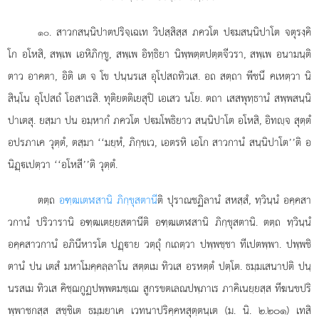
. สาวกสนฺนิปาตปริจฺเฉเท
วิปสฺสิสฺส ภควโต ปมสนฺนิปาโต จตุรงฺคิ
๑๐
โก อโหสิ, สพฺเพ เอหิภิกฺขู, สพฺเพ อิทฺธิยา นิพฺพตฺตปตฺตจีวรา, สพฺเพ อนามนฺติ
ตาว อาคตา, อิติ เต จ โข ปนฺนรเส อุโปสถทิวเส. อถ สตฺถา พีชนึ คเหตฺวา นิ
สินฺโน อุโปสถํ โอสาเรสิ. ทุติยตติเยสุปิ เอเสว นโย. ตถา เสสพุทฺธานํ สพฺพสนฺนิ
ปาเตสุ. ยสฺมา ปน อมฺหากํ ภควโต ปมโพธิยาว สนฺนิปาโต อโหสิ, อิทฺจ สุตฺตํ
อปรภาเค วุตฺตํ, ตสฺมา ‘‘มยฺหํ, ภิกฺขเว, เอตรหิ เอโก สาวกานํ สนฺนิปาโต’’ติ อ
นิฏฺเปตฺวา ‘‘อโหสี’’ติ วุตฺตํ.
ตตฺถ
อฑฺฒเตฬสานิ ภิกฺขุสตานี
ติ ปุราณชฏิลานํ สหสฺสํ, ทฺวินฺนํ อคฺคสา
วกานํ ปริวารานิ อฑฺฒเตยฺยสตานีติ อฑฺฒเตฬสานิ ภิกฺขุสตานิ. ตตฺถ ทฺวินฺนํ
อคฺคสาวกานํ อภินีหารโต ปฏฺาย วตฺถุํ กเถตฺวา ปพฺพชฺชา ทีเปตพฺพา. ปพฺพชิ
ตานํ ปน เตสํ มหาโมคฺคลฺลาโน สตฺตเม ทิวเส อรหตฺตํ ปตฺโต. ธมฺมเสนาปติ ปนฺ
นรสเม ทิวเส คิชฺฌกูฏปพฺพตมชฺเฌ สูกรขตเลณปพฺภาเร ภาคิเนยฺยสฺส ทีฆนขปริ
พฺพาชกสฺส สชฺชิเต ธมฺมยาเค เวทนาปริคฺคหสุตฺตนฺเต (ม. นิ. ๒.๒๐๑) เทสิ