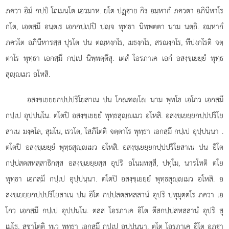
ภควา อิมํ กปฺปํ โถเมนฺโต เอวมาห. ยโต ปฏฺาย กิร อมฺหากํ ภควตา อภินีหาโร
กโต, เอตสฺมึ อนฺตเร เอกกปฺเปปิ ปฺจ พุทฺธา นิพฺพตฺตา นาม นตฺถิ. อมฺหากํ
ภควโต อภินีหารสฺส ปุรโต ปน ตณฺหงฺกโร, เมธงฺกโร, สรณงฺกโร, ทีปงฺกโรติ จตฺ
ตาโร พุทฺธา เอกสฺมึ กปฺเป นิพฺพตฺตึสุ. เตสํ โอรภาเค เอกํ อสงฺขฺเยยฺยํ พุทฺธ
สุฺเมว อโหสิ.
อสงฺขฺเยยฺยกปฺปปริโยสาเน ปน โกณฺฑฺโ นาม พุทฺโธ เอโกว เอกสฺมึ
กปฺเป อุปฺปนฺโน. ตโตปิ อสงฺขฺเยยฺยํ พุทฺธสุฺเมว อโหสิ. อสงฺขฺเยยฺยกปฺปปริโย
สาเน มงฺคโล, สุมโน, เรวโต, โสภิโตติ จตฺตาโร พุทฺธา เอกสฺมึ กปฺเป อุปฺปนฺนา
.
ตโตปิ อสงฺขฺเยยฺยํ พุทฺธสุฺเมว อโหสิ. อสงฺขฺเยยฺยกปฺปปริโยสาเน ปน อิโต
กปฺปสตสหสฺสาธิกสฺส อสงฺขฺเยยฺยสฺส อุปริ อโนมทสฺสี, ปทุโม, นารโทติ ตโย
พุทฺธา เอกสฺมึ กปฺเป อุปฺปนฺนา. ตโตปิ อสงฺขฺเยยฺยํ พุทฺธสุฺเมว อโหสิ. อ
สงฺขฺเยยฺยกปฺปปริโยสาเน ปน อิโต กปฺปสตสหสฺสานํ อุปริ ปทุมุตฺตโร ภควา เอ
โกว เอกสฺมึ กปฺเป อุปฺปนฺโน. ตสฺส โอรภาเค อิโต ตึสกปฺปสหสฺสานํ อุปริ สุ
เมโธ, สุชาโตติ ทฺเว พุทฺธา เอกสฺมึ กปฺเป อุปฺปนฺนา. ตโต โอรภาเค อิโต อฏฺา