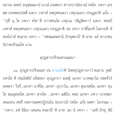
ยมาเน เทสนํ อนุพุชฺฌมานํ าณํ เปเสตฺวา สาวกปารมิาณํ ปตฺโต. ภควา เถร
สฺส อรหตฺตปฺปตฺตึ ตฺวา เวหาสํ อพฺภุคฺคนฺตฺวา เวฬุวเนเยว ปจฺจุฏฺาสิ. เถโร –
‘‘กุหึ นุ โข ภควา คโต’’ติ อาวชฺชนฺโต เวฬุวเน ปติฏฺิตภาวํ ตฺวา สยมฺปิ
เวหาสํ อพฺภุคฺคนฺตฺวา เวฬุวเนเยว ปจฺจุฏฺาสิ. อถ ภควา ปาติโมกฺขํ โอสาเรสิ. ตํ
สนฺนิปาตํ สนฺธาย ภควา – ‘‘อฑฺฒเตฬสานิ ภิกฺขุสตานี’’ติ อาห. อยํ สาวกสนฺ
นิปาตปริจฺเฉโท นาม.
อุปฏฺากปริจฺเฉทวณฺณนา
. อุปฏฺากปริจฺเฉเท
ปน
อานนฺโท
ติ นิพทฺธุปฏฺากภาวํ สนฺธาย วุตฺตํ.
๑๑
ภควโต หิ ปมโพธิยํ อนิพทฺธา อุปฏฺากา อเหสุํ. เอกทา นาคสมาโล ปตฺตจีวรํ
คเหตฺวา วิจริ, เอกทา นาคิโต, เอกทา อุปวาโน, เอกทา สุนกฺขตฺโต, เอกทา จุนฺ
โท สมณุทฺเทโส, เอกทา สาคโต
, เอกทา เมฆิโย. ตตฺถ
เอกทา ภควา นาคสมา
ลตฺเถเรน สทฺธึ อทฺธานมคฺคปฏิปนฺโน ทฺเวธาปถํ ปตฺโต. เถโร มคฺคา โอกฺกมฺม –
‘‘ภควา, อหํ อิมินา มคฺเคน คจฺฉามี’’ติ อาห. อถ นํ ภควา – ‘‘เอหิ ภิกฺขุ, อิมิ