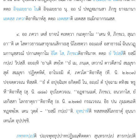
ตตฺถ
อิจฺเฉยฺยาถ โน
ติ อิจฺเฉยฺยาถ นุ. อถ นํ ปหฏฺมานสา ภิกฺขู ยาจมานา
เอตสฺส ภควา
ติอาทิมาหํสุ. ตตฺถ
เอตสฺสา
ติ เอตสฺส ธมฺมิกถากรณสฺส.
. อถ
ภควา เตสํ ยาจนํ คเหตฺวา กเถตุกาโม ‘‘เตน หิ, ภิกฺขเว, สุณา
๔
ถา’’ติ เต
โสตาวธารณสาธุกมนสิกาเรสุ นิโยเชตฺวา อฺเสํ อสาธารณํ ฉินฺนวฏุ
มกานุสฺสรณํ ปกาเสตุกาโม
อิโต โส, ภิกฺขเว
ติอาทิมาห. ตตฺถ
ยํ วิปสฺสี
ติ ยสฺมึ
กปฺเป วิปสฺสี. อยฺหิ ‘ย’นฺติ สทฺโท ‘‘ยํ เม, ภนฺเต, เทวานํ ตาวตึสานํ สมฺมุขา
สุตํ สมฺมุขา ปฏิคฺคหิตํ, อาโรเจมิ ตํ, ภควโต’’ติอาทีสุ (ที. นิ. ๒.๒๐๓)
ปจฺจตฺตวจเน ทิสฺสติ. ‘‘ยํ ตํ อปุจฺฉิมฺห อกิตฺตยี โน, อฺํ ตํ ปุจฺฉาม ตทิงฺฆ พฺรู
หี’’ติอาทีสุ (สุ. นิ. ๘๘๑) อุปโยควจเน. ‘‘อฏฺานเมตํ, ภิกฺขเว, อนวกาโส, ยํ
เอกิสฺสา โลกธาตุยา’’ติอาทีสุ (อ. นิ. ๑.๒๗๗) กรณวจเน. อิธ ปน ภุมฺมตฺเถติ
ทฏฺพฺโพ. เตน วุตฺตํ – ‘‘ยสฺมึ กปฺเป’’ติ.
อุทปาที
ติ ทสสหสฺสิโลกธาตุํ อุนฺนา
เทนฺโต อุปฺปชฺชิ.
ภทฺทกปฺเป
ติ ปฺจพุทฺธุปฺปาทปฏิมณฺฑิตตฺตา สุนฺทรกปฺเป สารกปฺเปติ