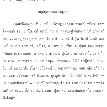
สมฺพหุลวารกถาวณฺณนา
สพฺพโพธิสตฺตานฺหิ
เอกสฺมึ กุลวํสานุรูเป ปุตฺเต ชาเต นิกฺขมิตฺวา ปพฺพ
ชิตพฺพนฺติ อยเมว วํโส, อยํ ปเวณี. กสฺมา? สพฺพฺุโพธิสตฺตานฺหิ มาตุกุจฺฉึ
โอกฺกมนโต ปฏฺาย ปุพฺเพ วุตฺตปฺปการานิ อเนกานิ ปาฏิหาริยานิ โหนฺติ, ตตฺร
เนสํ ยทิ เนว ชาตนครํ, น ปิตา, น มาตา, น ภริยา, น ปุตฺโต ปฺาเยยฺย,
‘‘อิมสฺส เนว ชาตนครํ, น ปิตา, น ภริยา, น ปุตฺโต ปฺายติ, เทโว วา สกฺโก
วา มาโร วา พฺรหฺมา วา เอส มฺเ, เทวานฺจ อีทิสํ ปาฏิหาริยํ อนจฺฉ
ริย’’นฺติ มฺมาโน ชโน เนว โสตพฺพํ, น สทฺธาตพฺพํ มฺเยฺย. ตโต อภิสมโย
น ภเวยฺย, อภิสมเย อสติ นิรตฺถโกว พุทฺธุปฺปาโท, อนิยฺยานิกํ สาสนํ โหติ. ตสฺ
มา สพฺพโพธิสตฺตานํ – ‘‘เอกสฺมึ กุลวํสานุรูเป ปุตฺเต ชาเต นิกฺขมิตฺวา ปพฺพชิต
พฺพ’’นฺติ อยเมว วํโส อยํ ปเวณี. ตสฺมา ปุตฺตาทีนํ วเสน สมฺพหุลวาโร อาเนตฺวา
ทีเปตพฺโพ.