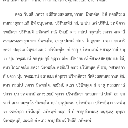
ตตฺถ วิปสฺสี ภควา อสีติวสฺสสหสฺสายุกกาเล นิพฺพตฺโต, สิขี สตฺตติวสฺส
สหสฺสายุกกาเลติ อิทํ อนุปุพฺเพน ปริหีนสทิสํ กตํ, น ปน เอวํ ปริหีนํ, วฑฺฒิตฺวา
วฑฺฒิตฺวา ปริหีนนฺติ เวทิตพฺพํ. กถํ? อิมสฺมึ ตาว กปฺเป กกุสนฺโธ ภควา จตฺตาลี
สวสฺสสหสฺสายุกกาเล นิพฺพตฺโต, อายุปฺปมาณํ ปฺจ โกฏฺาเส กตฺวา จตฺตาริ
ตฺวา ปฺจเม วิชฺชมาเนเยว ปรินิพฺพุโต. ตํ อายุ ปริหายมานํ ทสวสฺสกาลํ ปตฺ
วา ปุน วฑฺฒมานํ อสงฺขฺเยยฺยํ หุตฺวา ตโต ปริหายมานํ ตึสวสฺสสหสฺสกาเล ิตํ;
ตทา โกณาคมโน ภควา นิพฺพตฺโต. ตสฺมิมฺปิ ตเถว ปรินิพฺพุเต ตํ อายุ ทสวสฺสกา
ลํ ปตฺวา ปุน วฑฺฒมานํ อสงฺขฺเยยฺยํ หุตฺวา ปริหายิตฺวา วีสติวสฺสสหสฺสกาเล ิตํ;
ตทา กสฺสโป ภควา นิพฺพตฺโต. ตสฺมิมฺปิ ตเถว ปรินิพฺพุเต ตํ อายุ ทสวสฺสกาลํ
ปตฺวา ปุน วฑฺฒมานํ อสงฺขฺเยยฺยํ หุตฺวา ปริหายิตฺวา วสฺสสตกาลํ ปตฺตํ, อถ อมฺ
หากํ สมฺมาสมฺพุทฺโธ นิพฺพตฺโต. เอวํ อนุปุพฺเพน ปริหายิตฺวา ปริหายิตฺวา วฑฺฒิตฺ
วา วฑฺฒิตฺวา ปริหีนนฺติ เวทิตพฺพํ. ตตฺถ ยํ ยํ อายุปริมาเณสุ
มนุสฺเสสุ พุทฺธา
นิพฺพตฺตนฺติ, เตสมฺปิ ตํ ตเทว อายุปริมาณํ โหตีติ เวทิตพฺพํ.