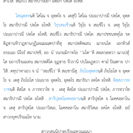
สาเวสิ. สมฺภโว สมาธิปารมิยา มตฺถกํ ปตฺโต อโหสิ.
โสณุตฺตร
นฺติ โสโณ จ อุตฺตโร จ. เตสุปิ โสโณ ปฺาปารมึ ปตฺโต, อุตฺต
โร สมาธิปารมึ ปตฺโต อโหสิ.
วิธุรสฺชีว
นฺติ วิธุโร จ สฺชีโว จ. เตสุ วิธุโร
ปฺาปารมึ ปตฺโต อโหสิ, สฺชีโว สมาธิปารมึ ปตฺโต. สมาปชฺชนพหุโล รตฺ
ติฏฺานทิวาฏฺานกุฏิเลณมณฺฑปาทีสุ สมาปตฺติพเลน ฌายนฺโต เอกทิวสํ
อรฺเ นิโรธํ สมาปชฺชิ, อถ นํ วนกมฺมิกาทโย ‘‘มโต’’ติ สลฺลกฺเขตฺวา ฌาเปสุํ.
โส ยถาปริจฺเฉเทน สมาปตฺติโต อุฏฺาย จีวรานิ ปปฺโผเฏตฺวา คามํ ปิณฺฑาย ปา
วิสิ. ตทุปาทาเยว จ นํ ‘‘สฺชีโว’’ติ สฺชานึสุ.
ภิยฺโยสุตฺตร
นฺติ ภิยฺโยโส จ อุตฺต
โร จ. เตสุ ภิยฺโยโส ปฺาย อุตฺตโร, อุตฺตโร สมาธินา อคฺโค อโหสิ.
ติสฺสภารทฺ
วาช
นฺติ ติสฺโส จ ภารทฺวาโช จ
. เตสุ ติสฺโส ปฺาปารมึ ปตฺโต, ภารทฺวาโช
สมาธิปารมึ ปตฺโต อโหสิ
.
สาริปุตฺตโมคฺคลฺลาน
นฺติ สาริปุตฺโต จ โมคฺคลฺลาโน
จ. เตสุ สาริปุตฺโต ปฺาวิสเย, โมคฺคลฺลาโน สมาธิวิสเย อคฺโค อโหสิ. อยํ
สาวกยุคปริจฺเฉโท นาม.
สาวกสนฺนิปาตปริจฺเฉทวณฺณนา