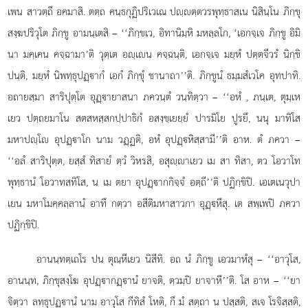
เพน สาวตฺถึ อคมาสิ. ตตฺถ คนฺธกุฏิปริเวเณ ปฺตฺตวรพุทฺธาสเน นิสินฺโน ภิกฺขุ
สงฺฆปริวุโต ภิกฺขู อามนฺเตสิ – ‘‘ภิกฺขเว, อิทานิมฺหิ มหลฺลโก, ‘เอกจฺเจ ภิกฺขู อิมิ
นา มคฺเคน คจฺฉามา’ติ วุตฺเต อฺเน คจฺฉนฺติ, เอกจฺเจ มยฺหํ ปตฺตจีวรํ นิกฺขิ
ปนฺติ, มยฺหํ นิพทฺธุปฏฺากํ เอกํ ภิกฺขุํ ชานาถา’’ติ. ภิกฺขูนํ ธมฺมสํเวโค อุทปาทิ.
อถายสฺมา สาริปุตฺโต อุฏฺายาสนา ภควนฺตํ วนฺทิตฺวา – ‘‘อหํ
, ภนฺเต, ตุมฺเห
เยว ปตฺถยมาโน สตสหสฺสกปฺปาธิกํ อสงฺขฺเยยฺยํ ปารมิโย ปูรยึ, นนุ มาทิโส
มหาปฺโ อุปฏฺาโก นาม วฏฺฏติ, อหํ อุปฏฺหิสฺสามี’’ติ อาห. ตํ ภควา –
‘‘อลํ สาริปุตฺต, ยสฺสํ
ทิสายํ ตฺวํ วิหรสิ, อสุฺาเยว เม สา ทิสา, ตว โอวาโท
พุทฺธานํ โอวาทสทิโส, น เม ตยา อุปฏฺากกิจฺจํ อตฺถี’’ติ ปฏิกฺขิปิ. เอเตเนวุปา
เยน มหาโมคฺคลฺลานํ อาทึ กตฺวา อสีติมหาสาวกา อุฏฺหึสุ. เต สพฺเพปิ ภควา
ปฏิกฺขิปิ.
อานนฺทตฺเถโร ปน ตุณฺหีเยว นิสีทิ. อถ นํ ภิกฺขู เอวมาหํสุ – ‘‘อาวุโส,
อานนฺท, ภิกฺขุสงฺโฆ อุปฏฺากฏฺานํ ยาจติ, ตฺวมฺปิ ยาจาหี’’ติ. โส อาห – ‘‘ยา
จิตฺวา ลทฺธุปฏฺานํ
นาม อาวุโส กีทิสํ โหติ, กึ มํ สตฺถา น ปสฺสติ, สเจ โรจิสฺสติ,