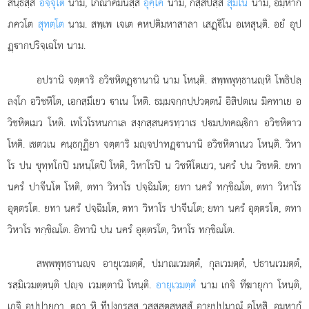
สนฺธสฺส
อจฺจุโต
นาม, โกณาคมนสฺส
อุคฺโค
นาม, กสฺสปสฺส
สุมโน
นาม, อมฺหากํ
ภควโต
สุทตฺโต
นาม. สพฺเพ เจเต คหปติมหาสาลา เสฏฺิโน อเหสุนฺติ. อยํ อุป
ฏฺากปริจฺเฉโท นาม.
อปรานิ จตฺตาริ อวิชหิตฏฺานานิ นาม โหนฺติ. สพฺพพุทฺธานฺหิ โพธิปลฺ
ลงฺโก อวิชหิโต, เอกสฺมึเยว าเน โหติ. ธมฺมจกฺกปฺปวตฺตนํ อิสิปตเน มิคทาเย อ
วิชหิตเมว โหติ. เทโวโรหนกาเล สงฺกสฺสนครทฺวาเร ปมปทคณฺิกา อวิชหิตาว
โหติ. เชตวเน คนฺธกุฏิยา จตฺตาริ มฺจปาทฏฺานานิ อวิชหิตาเนว โหนฺติ. วิหา
โร ปน ขุทฺทโกปิ มหนฺโตปิ โหติ, วิหาโรปิ น วิชหิโตเยว, นครํ ปน วิชหติ. ยทา
นครํ ปาจีนโต โหติ, ตทา วิหาโร ปจฺฉิมโต; ยทา นครํ ทกฺขิณโต, ตทา วิหาโร
อุตฺตรโต. ยทา นครํ ปจฺฉิมโต, ตทา วิหาโร ปาจีนโต; ยทา นครํ อุตฺตรโต, ตทา
วิหาโร ทกฺขิณโต. อิทานิ ปน นครํ อุตฺตรโต, วิหาโร ทกฺขิณโต.
สพฺพพุทฺธานฺจ
อายุเวมตฺตํ, ปมาณเวมตฺตํ, กุลเวมตฺตํ, ปธานเวมตฺตํ,
รสฺมิเวมตฺตนฺติ ปฺจ เวมตฺตานิ โหนฺติ.
อายุเวมตฺตํ
นาม เกจิ ทีฆายุกา โหนฺติ,
เกจิ อปฺปายุกา. ตถา หิ ทีปงฺกรสฺส วสฺสสตสหสฺสํ อายุปฺปมาณํ อโหสิ, อมฺหากํ