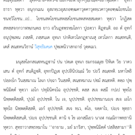
ธารา หุตฺวา อนุกฺกเมน อุสภทฺเวอุสภอฑฺฒคาวุตคาวุตทฺเวคาวุตอฑฺฒโยชนโย
ชนทฺวิโยชน…เป… โยชนสตโยชนสหสฺสโยชนสตสหสฺสมตฺตา
หุตฺวา โกฏิสต
สหสฺสจกฺกวาฬพฺภนฺตเร ยาว อวินฏฺพฺรหฺมโลกา ปูเรตฺวา ติฏฺนฺติ. อถ ตํ อุทกํ
อนุปุพฺเพน ภสฺสติ, ภสฺสนฺเต อุทเก ปกติเทวโลกฏฺาเนสุ เทวโลกา สณฺหนฺติ,
เตสํ สณฺหนวิธานํ
วิสุทฺธิมคฺเค
ปุพฺเพนิวาสกถายํ วุตฺตเมว.
มนุสฺสโลกสณฺหนฏฺานํ ปน ปตฺเต อุทเก ธมกรณมุเข ปิหิเต วิย วาตว
เสน ตํ อุทกํ สนฺติฏฺติ, อุทกปิฏฺเ อุปฺปลินิปณฺณํ วิย ปถวี สณฺหติ. มหาโพธิ
ปลฺลงฺโก วินสฺสมาเน โลเก ปจฺฉา วินสฺสติ, สณฺหมาเน ปมํ สณฺหติ. ตตฺถ ปุพฺ
พนิมิตฺตํ หุตฺวา เอโก ปทุมินิคจฺโฉ อุปฺปชฺชติ, ตสฺส สเจ ตสฺมึ กปฺเป พุทฺโธ
นิพฺพตฺติสฺสติ, ปุปฺผํ อุปฺปชฺชติ. โน เจ, นุปฺปชฺชติ. อุปฺปชฺชมานฺจ สเจ เอโก
พุทฺโธ นิพฺพตฺติสฺสติ, เอกํ อุปฺปชฺชติ. สเจ ทฺเว, ตโย, จตฺตาโร, ปฺจ พุทฺธา
นิพฺพตฺติสฺสนฺติ, ปฺจ อุปฺปชฺชนฺติ. ตานิ จ โข เอกสฺมึเยว นาเฬ กณฺณิกาพทฺธานิ
หุตฺวา. สุทฺธาวาสพฺรหฺมาโน ‘‘อายาม
, มยํ มาริสา, ปุพฺพนิมิตฺตํ ปสฺสิสฺสามา’’ติ