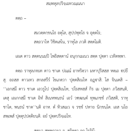
สมฺพหุลปริจฺเฉทวณฺณนา
ตตฺถ
–
สมวตฺตกฺขนฺโธ อตุโล, สุปฺปพุทฺโธ จ อุตฺตโร;
สตฺถวาโห วิชิตเสโน, ราหุโล ภวติ สตฺตโมติ.
เอเต ตาว สตฺตนฺนมฺปิ โพธิสตฺตานํ อนุกฺกเมเนว สตฺต ปุตฺตา เวทิตพฺพา.
ตตฺถ ราหุลภทฺเท ตาว ชาเต ปณฺณํ อาหริตฺวา มหาปุริสสฺส หตฺเถ ปยึ
สุ. อถสฺส ตาวเทว สกลสรีรํ โขเภตฺวา ปุตฺตสิเนโห อฏฺาสิ. โส จินฺเตสิ –
‘‘เอกสฺมึ ตาว ชาเต เอวรูโป ปุตฺตสิเนโห, ปโรสหสฺสํ กิร เม ปุตฺตา ภวิสฺสนฺติ,
เตสุ เอเกกสฺมึ ชาเต อิทํ สิเนหพนฺธนํ เอวํ วฑฺฒนฺตํ ทุพฺเภชฺชํ ภวิสฺสติ, ราหุ
ชาโต, พนฺธนํ ชาต’’นฺติ อาห. ตํ ทิวสเมว จ รชฺชํ ปหาย นิกฺขนฺโต. เอส นโย
สพฺเพสํ ปุตฺตุปฺปตฺติยนฺติ. อยํ ปุตฺตปริจฺเฉโท.
สุตนา
สพฺพกามา จ, สุจิตฺตา อถ โรจินี;