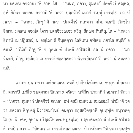
นา มคฺเคน คจฺฉามา’’ติ อาห. โส – ‘‘หนฺท, ภควา, ตุมฺหากํ ปตฺตจีวรํ คณฺหถ,
อหํ อิมินา มคฺเคน คจฺฉามี’’ติ วตฺวา ปตฺตจีวรํ ฉมายํ เปตุํ อารทฺโธ. อถ นํ
ภควา – ‘‘อาหร, ภิกฺขู’’ติ วตฺวา ปตฺตจีวรํ คเหตฺวา คโต. ตสฺสปิ ภิกฺขุโน
อิตเรน มคฺเคน คจฺฉโต โจรา ปตฺตจีวรฺเจว หรึสุ, สีสฺจ ภินฺทึสุ. โส – ‘‘ภควา
อิทานิ เม ปฏิสรณํ, น อฺโ’’ติ จินฺเตตฺวา โลหิเตน คฬิเตน ภควโต สนฺติกํ อ
คมาสิ. ‘‘กิมิทํ ภิกฺขู’’ติ จ วุตฺเต ตํ ปวตฺตึ อาโรเจสิ. อถ นํ ภควา – ‘‘มา
จินฺตยิ, ภิกฺขุ, เอตํเยว เต การณํ สลฺลกฺเขตฺวา นิวารยิมฺหา’’ติ วตฺวา นํ สมสฺสา
เสสิ.
เอกทา ปน ภควา เมฆิยตฺเถเรน สทฺธึ ปาจีนวํสมิคทาเย ชนฺตุคามํ อคมา
สิ. ตตฺราปิ เมฆิโย ชนฺตุคาเม ปิณฺฑาย จริตฺวา นทีตีเร ปาสาทิกํ อมฺพวนํ ทิสฺวา
– ‘‘ภควา, ตุมฺหากํ ปตฺตจีวรํ คณฺหถ, อหํ ตสฺมึ อมฺพวเน สมณธมฺมํ กโรมี’’ติ วตฺ
วา ภควตา ติกฺขตฺตุํ นิวาริยมาโนปิ คนฺตฺวา อกุสลวิตกฺเกหิ อุปทฺทุโต อนฺวาสตฺ
โต (อ. นิ. ๙.๓; อุทาน ปริจฺเฉโท ๓๑ ทฏฺพฺโพ). ปจฺจาคนฺตฺวา ตํ ปวตฺตึ อาโรเจ
สิ. ตมฺปิ ภควา – ‘‘อิทเมว เต การณํ สลฺลกฺเขตฺวา นิวารยิมฺหา’’ติ วตฺวา อนุปุพฺ