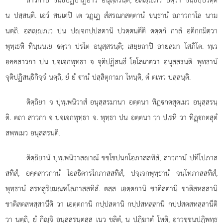
น ปสฺสนฺติ. เอวํ สนฺเตปิ เต วฏฺเฏ สํสรณกสตฺตานํ ขนฺธานํ อภาวกาโล นาม
นตฺถิ. อสฺภเว ปน ปฺจกปฺปสตานิ ปวตฺตนฺตีติ ตตฺตกํ กาลํ อติกฺกมิตฺวา
พุทฺเธหิ ทินฺนนเย ตฺวา ปรโต อนุสฺสรนฺติ; เสยฺยถาปิ อายสฺมา โสภิโต. ทฺเว
อคฺคสาวกา ปน ปจฺเจกพุทฺธา จ
จุติปฏิสนฺธึ โอโลเกตฺวา อนุสฺสรนฺติ. พุทฺธานํ
จุติปฏิสนฺธิกิจฺจํ นตฺถิ, ยํ ยํ านํ ปสฺสิตุกามา โหนฺติ, ตํ ตเทว ปสฺสนฺติ.
ติตฺถิยา
จ ปุพฺเพนิวาสํ อนุสฺสรมานา อตฺตนา ทิฏฺกตสุตเมว อนุสฺสรนฺ
ติ. ตถา สาวกา จ ปจฺเจกพุทฺธา
จ. พุทฺธา ปน อตฺตนา วา ปเรหิ วา ทิฏฺกตสุตํ
สพฺพเมว อนุสฺสรนฺติ.
ติตฺถิยานํ ปุพฺเพนิวาสาณํ ขชฺโชปนกโอภาสสทิสํ, สาวกานํ ปทีโปภาส
สทิสํ, อคฺคสาวกานํ โอสธิตารโกภาสสทิสํ, ปจฺเจกพุทฺธานํ จนฺโทภาสสทิสํ,
พุทฺธานํ สรทสูริยมณฺฑโลภาสสทิสํ. ตสฺส เอตฺตกานิ ชาติสตานิ ชาติสหสฺสานิ
ชาติสตสหสฺสานีติ วา เอตฺตกานิ กปฺปสตานิ กปฺปสหสฺสานิ กปฺปสตสหสฺสานีติ
วา นตฺถิ, ยํ กิฺจิ อนุสฺสรนฺตสฺส เนว ขลิตํ, น ปฏิฆาตํ โหติ, อาวชฺชนปฏิพทฺธ