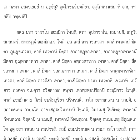
เต กสฺมา อสงฺขฺเยยฺยํ น อฏฺํสุ? อุตุโภชนวิปตฺติยา. อุตุโภชนวเสน หิ อายุ หา
ยติปิ วฑฺฒติปิ.
ตตฺถ ยทา ราชาโน อธมฺมิกา โหนฺติ, ตทา อุปราชาโน, เสนาปติ, เสฏฺิ,
สกลนครํ, สกลรฏฺํ อธมฺมิกเมว โหติ; อถ เตสํ อารกฺขเทวตา, ตาสํ เทวตานํ มิตฺ
ตา ภูมฏฺเทวตา, ตาสํ เทวตานํ มิตฺตา อากาสฏฺกเทวตา, อากาสฏฺกเทวตานํ
มิตฺตา อุณฺหวลาหกา เทวตา, ตาสํ มิตฺตา อพฺภวลาหกา เทวตา, ตาสํ มิตฺตา สีต
วลาหกา เทวตา, ตาสํ มิตฺตา วสฺสวลาหกา เทวตา, ตาสํ มิตฺตา จาตุมหาราชิกา
เทวตา, ตาสํ มิตฺตา ตาวตึสา เทวตา, ตาสํ มิตฺตา ยามา เทวตาติ เอวมาทิ. เอวํ
ยาว ภวคฺคา เปตฺวา อริยสาวเก สพฺพา เทวพฺรหฺมปริสาปิ อธมฺมิกาว โหนฺติ.
ตาสํ อธมฺมิกตาย วิสมํ จนฺทิมสูริยา ปริหรนฺติ, วาโต ยถามคฺเคน น วายติ, อ
ยถามคฺเคน วายนฺโต อากาสฏฺกวิมานานิ โขเภติ, วิมาเนสุ โขภิเตสุ เทวตานํ
กีฬนตฺถาย จิตฺตานิ น นมนฺติ, เทวตานํ กีฬนตฺถาย จิตฺเตสุ อนมนฺเตสุ
สีตุณฺหเภ
โท อุตุ ยถากาเลน น สมฺปชฺชติ, ตสฺมึ อสมฺปชฺชนฺเต น สมฺมา เทโว วสฺสติ, กทา
จิ วสฺสติ, กทาจิ น วสฺสติ; กตฺถจิ วสฺสติ, กตฺถจิ น วสฺสติ, วสฺสนฺโตปิ วปฺปกาเล