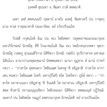
รุจคฺคตี สุนนฺทา จ, พิมฺพา ภวติ สตฺตมาติ.
เอตา เตสํ สตฺตนฺนมฺปิ ปุตฺตานํ มาตโร อเหสุํ. พิมฺพาเทวี ปน ราหุลกุ
มาเร ชาเต ราหุลมาตาติ ปฺายิตฺถ. อยํ ภริยปริจฺเฉโท.
วิปสฺสี
กกุสนฺโธติ อิเม ปน ทฺเว โพธิสตฺตา ปยุตฺตอาชฺรถมารุยฺห
มหาภินิกฺขมนํ นิกฺขมึสุ. สิขี โกณาคมโนติ อิเม ทฺเว หตฺถิกฺขนฺธวรคตา หุตฺวา
นิกฺขมึสุ. เวสฺสภู สุวณฺณสิวิกาย นิสีทิตฺวา นิกฺขมิ. กสฺสโป อุปริปาสาเท มหาตเล
นิสินฺโนว อานาปานจตุตฺถชฺฌานํ นิพฺพตฺเตตฺวา ฌานา อุฏฺาย ตํ ฌานํ ปาทกํ
กตฺวา – ‘‘ปาสาโท อุคฺคนฺตฺวา โพธิมณฺเฑ โอตรตู’’ติ อธิฏฺาสิ. ปาสาโท อากา
เสน คนฺตฺวา โพธิมณฺเฑ โอตริ. มหาปุริโสปิ ตโต โอตริตฺวา ภูมิยํ ตฺวา – ‘‘ปา
สาโท ยถาาเนเยว ปติฏฺาตู’’ติ จินฺเตสิ. โส ยถาาเน ปติฏฺาสิ. มหาปุริโสปิ
สตฺต ทิวสานิ ปธานมนุยุฺชิตฺวา โพธิปลฺลงฺเก
นิสีทิตฺวา สพฺพฺุตํ ปฏิวิชฺฌิ.
อมฺหากํ ปน โพธิสตฺโต กณฺฏกํ อสฺสวรมารุยฺห นิกฺขนฺโตติ. อยํ ยานปริจฺเฉโท.