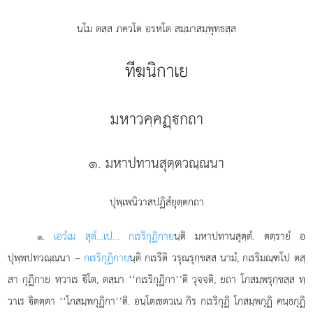
นโม ตสฺส ภควโต อรหโต สมฺมาสมฺพุทฺธสฺส
ทีฆนิกาเย
มหาวคฺคฏฺกถา
๑. มหาปทานสุตฺตวณฺณนา
ปุพฺเพนิวาสปฏิสํยุตฺตกถา
.
เอวํ
เม สุตํ…เป… กเรริกุฏิกาย
นฺติ มหาปทานสุตฺตํ. ตตฺรายํ อ
๑
ปุพฺพปทวณฺณนา –
กเรริกุฏิกาย
นฺติ กเรรีติ วรุณรุกฺขสฺส นามํ, กเรริมณฺฑโป ตสฺ
สา กุฏิกาย ทฺวาเร ิโต, ตสฺมา ‘‘กเรริกุฏิกา’’ติ วุจฺจติ, ยถา โกสมฺพรุกฺขสฺส ทฺ
วาเร ิตตฺตา ‘‘โกสมฺพกุฏิกา’’ติ. อนฺโตเชตวเน กิร กเรริกุฏิ โกสมฺพกุฏิ คนฺธกุฏิ