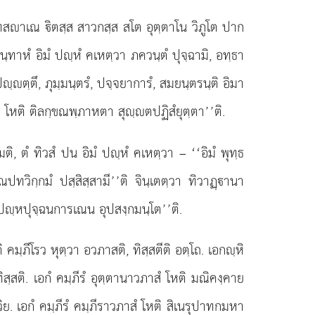
ปเทสาเณ ิตสฺส สาวกสฺส สโต อุตฺตาโน วิภูโต ปาก
นฺทาหํ อิมํ ปฺหํ คเหตฺวา ภควนฺตํ ปุจฺฉามิ, อทฺธา
นยปฺตฺตึ, ภุมฺมนฺตรํ, ปจฺจยาการํ, สมยนฺตรนฺติ อิมา
โหติ ติลกฺขณพฺภาหตา สุฺตปฏิสํยุตฺตา’’ติ.
, ตํ ทิวสํ ปน อิมํ ปฺหํ คเหตฺวา – ‘‘อิมํ พุทฺธ
วิกฺกมํ ปสฺสิสฺสามี’’ติ จินฺเตตฺวา ทิวาฏฺานา
ปฺหปุจฺฉนการเณน อุปสงฺกมนฺโต’’ติ.
ิ คมฺภีโรว หุตฺวา อวภาสติ, ทิสฺสตีติ อตฺโถ. เอกฺหิ
ฺสติ. เอกํ คมฺภีรํ
อุตฺตานาวภาสํ โหติ มณิคงฺคาย
วิย. เอกํ คมฺภีรํ คมฺภีราวภาสํ โหติ สิเนรุปาทกมหา