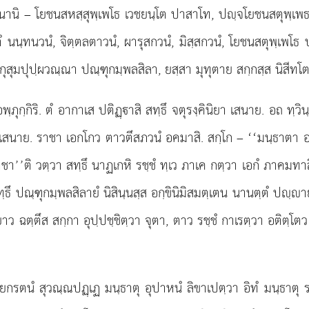
านานิ – โยชนสหสฺสุพฺเพโธ เวชยนฺโต ปาสาโท, ปฺจโยชนสตุพฺเพ
ตํ นนฺทนวนํ, จิตฺตลตาวนํ, ผารุสกวนํ, มิสฺสกวนํ, โยชนสตุพฺเพโธ
สุมปุปฺผวณฺณา ปณฺฑุกมฺพลสิลา, ยสฺสา มุทุตาย สกฺกสฺส นิสีทโต 
ฺภุกฺกิริ. ตํ อากาเส ปติฏฺาสิ สทฺธึ จตุรงฺคินิยา เสนาย. อถ ทฺวิ
 เสนาย. ราชา เอกโกว ตาวตึสภวนํ อคมาสิ. สกฺโก – ‘‘มนฺธาตา อาค
’’ติ วตฺวา สทฺธึ นาฏเกหิ รชฺชํ ทฺเว ภาเค กตฺวา เอกํ ภาคมทาส
ทฺธึ ปณฺฑุกมฺพลสิลายํ นิสินฺนสฺส อกฺขินิมิสมตฺเตน นานตฺตํ ปฺ
ยาว ฉตฺตึส สกฺกา อุปฺปชฺชิตฺวา จุตา, ตาว รชฺชํ กาเรตฺวา อติตฺโต
กรตนํ สุวณฺณปฏฺเฏ มนฺธาตุ อุปาหนํ ลิขาเปตฺวา อิทํ มนฺธาตุ รชฺ