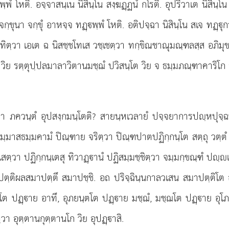
ฺพํ โหติ. อจฺจาสนฺเน นิสินฺโน สงฺฆฏฺฏนํ กโรติ. อุปริวาเต นิสินฺ
จกฺขุนา จกฺขุํ อาหจฺจ ทฏฺพฺพํ โหติ. อติปจฺฉา นิสินฺโน สเจ ทฏฺุก
วนฺทิตฺวา เอเต ฉ นิสชฺชโทเส วชฺเชตฺวา
ทกฺขิณชาณุมณฺฑลสฺส อภิมุขฏ
ิย รตฺตุปฺปลมาลาวิตานมชฺฌํ ปวิสนฺโต วิย จ ธมฺมภณฺฑาคาริโก อา
ควนฺตํ อุปสงฺกมนฺโตติ? สายนฺหเวลายํ ปจฺจยาการปฺหปุจฺฉน
มฺมาสธมฺมคามํ ปิณฺฑาย จริตฺวา ปิณฺฑปาตปฏิกฺกนฺโต สตฺถุ วตฺตํ ทส
ฺเสตฺวา ปฏิกฺกนฺเตสุ ทิวาฏฺานํ ปฏิสมฺมชฺชิตฺวา จมฺมกฺขณฺฑํ ป
ตาปตฺติผลสมาปตฺตึ สมาปชฺชิ. อถ ปริจฺฉินฺนกาลวเสน สมาปตฺติโต
โต ปฏฺาย อาทึ, อุภยนฺตโต ปฏฺาย มชฺฌํ, มชฺฌโต ปฏฺาย อุโภ 
ฺวา อุตฺตานกุตฺตานโก วิย อุปฏฺาสิ.