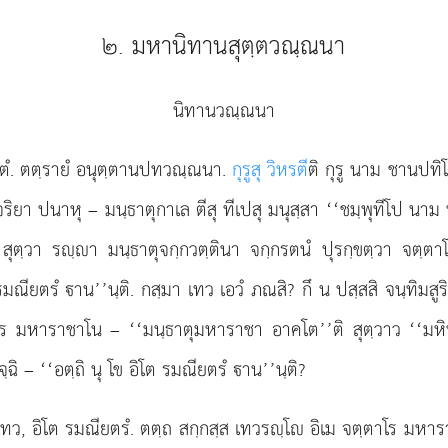
๒. มหานิทานสุตฺตวณฺณนา
นิทานวณฺณนา
ฺตํ. ตตฺรายํ อนุตฺตานปทวณฺณนา.
กุรูสุ วิหรตี
ติ กุรู นาม ชานปทิ
กถาจริยา ปนาหุ – มนฺธาตุกาเล ตีสุ ทีเปสุ มนุสฺสา ‘‘ชมฺพุทีโป นาม
’ติ สุตฺวา รฺา มนฺธาตุจกฺกวตฺตินา จกฺกรตนํ ปุรกฺขตฺวา จตฺต
มณียตรํ าน’’นฺติ. กสฺมา เทว เอวํ ภณสิ? กึ น ปสฺสสิ จนฺทิมสูร
โร มหาราชาโน – ‘‘มนฺธาตุมหาราชา อาคโต’’ติ สุตฺวาว ‘‘มหิ
ปุจฺฉิ – ‘‘อตฺถิ นุ โข อิโต รมณียตรํ าน’’นฺติ?
เทว, อิโต รมณียตรํ. ตตฺถ สกฺกสฺส เทวรฺโ อิเม จตฺตาโร มหาราช