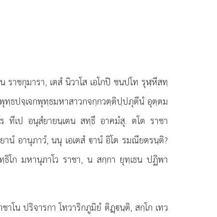
โน ราชกุมารา, เตสํ นิวาโส เอโกปิ ชนปโท รุฬฺหีสทฺ
 พุทฺธปจฺเจกพุทฺธมหาสาวกจกฺกวตฺติปฺปภุตีนํ อุตฺตม
าโร ทีเป อนุสํยายนฺเตน สทฺธึ อาคมํสุ. ตโต ราชา
ิยานํ อานุภาวํ, นนุ เอเตสํ านํ อิโต รมณียตรนฺติ?
ทฺธิโก มหานุภาโว ราชา, น สกฺกา ยุทฺเธน ปฏิพา
าโน ปริจารกา โทวาริกภูมิยํ ติฏฺนฺติ, สกฺโก เทว