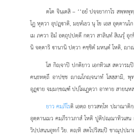
ตโต จินฺเตสิ – ‘‘อยํ ปจฺจยากาโร สพฺพพุท
โฏ หุตฺวา อุปฏฺาติ, มยฺหํเยว นุ โข เอส อุตฺตานโ
เม ภควา อิมํ อตฺถุปฺปตฺตึ กตฺวา สาลินฺทํ สิเนรุํ อุ
นิ จตฺตาริ านานิ ปตฺวา คชฺชิตํ มหนฺตํ โหติ, 
โส กิฺจาปิ ปกติยาว เอกทิวเส สตวารมฺปิ 
คนฺธหตฺถึ อาปชฺช าณโกฺจนาทํ โสสฺสามิ, พุทฺ
อุฏฺาย จมฺมกฺขณฺฑํ ปปฺโผเฏตฺวา
อาทาย สายนฺหสมเ
ยาว คมฺภีโร
ติ เอตฺถ ยาวสทฺโท ปมาณาติกฺก
อุตฺตานเมว คมฺภีราวภาสํ โหติ ปูติปณฺณาทิวเสน ก
วิปฺปสนฺนอุทกํ วิย. ตฺหิ สตโปริสมฺปิ ชาณุปฺปมาณ