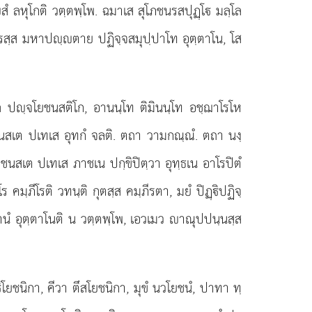
สํ ลหุโกติ วตฺตพฺโพ. ฉมาเส สุโภชนรสปุฏฺโ มลฺโล
 เถรสฺส มหาปฺตาย
ปฏิจฺจสมุปฺปาโท อุตฺตาโน, โส
คโล ปฺจโยชนสติโก, อานนฺโท ติมินนฺโท อชฺฌาโรโห
ยชนสเต ปเทเส อุทกํ จลติ. ตถา วามกณฺณํ. ตถา นงฺ
โยชนสเต ปเทเส ภาชเน ปกฺขิปิตฺวา อุทฺธเน อาโรปิตํ
 คมฺภีโรติ วทนฺติ กุตสฺส คมฺภีรตา, มยํ ปิฏฺิปฏิจฺ
ฉานํ อุตฺตาโนติ น วตฺตพฺโพ, เอวเมว าณุปปนฺนสฺส
โยชนิกา, คีวา ตึสโยชนิกา, มุขํ นวโยชนํ, ปาทา ทฺ