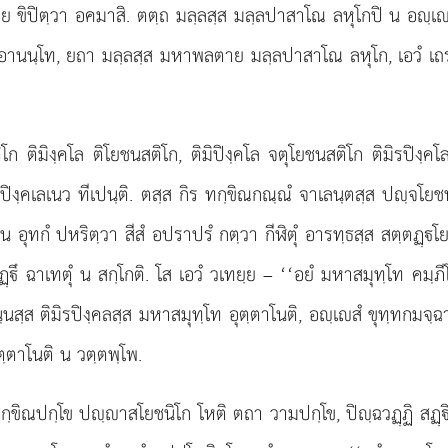
ฬ วิย ขิปิตฺวา อคมาสิ. ตตฺถ มลฺลสฺส มลฺลปาสาโณ ลหุโกปิ น อฺเ
มา อานนฺโท, ยถา มลฺลสฺส มหาพลตาย มลฺลปาสาโณ ลหุโก, เอวํ
โก ติมิงฺคโล ติโยชนสติโก, ติมิปิงฺคโล จตุโยชนสติโก ติมิรปิงฺ
ิรปิงฺคเลเนว ทีเปนฺติ. ตสฺส กิร ทกฺขิณกณฺณํ จาเลนฺตสฺส ปฺจโ
เน อุทกํ ปหริตฺวา สีสํ อปราปรํ กตฺวา กีฬิตุํ อารทฺธสฺส สตฺตฏฺ
ฺึ ฉาเทตุํ น สกฺโกติ. โส เอวํ วเทยฺย – ‘‘อยํ มหาสมุทฺโท คมฺภีโร
สฺส ติมิรปิงฺคลสฺส มหาสมุทฺโท อุตฺตาโนติ, อฺเสํ ขุทฺทกมจฺ
ตฺตาโนติ น วตฺตพฺโพ.
ฺขิณปกฺโข ปฺาสโยชนิโก โหติ ตถา วามปกฺโข, ปิฺฉวฏฺฏิ สฏฺิ