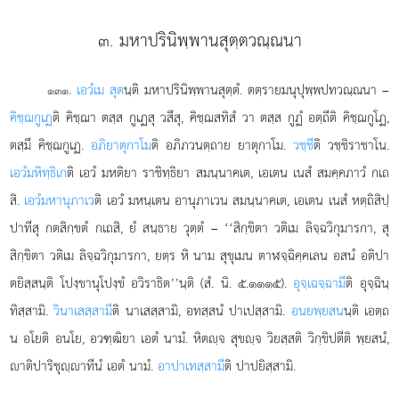
๓. มหาปรินิพฺพานสุตฺตวณฺณนา
.
เอวํ
เม สุต
นฺติ มหาปรินิพฺพานสุตฺตํ. ตตฺรายมนุปุพฺพปทวณฺณนา –
๑๓๑
คิชฺฌกูเฏ
ติ คิชฺฌา ตสฺส กูเฏสุ วสึสุ, คิชฺฌสทิสํ วา ตสฺส กูฏํ อตฺถีติ คิชฺฌกูโฏ,
ตสฺมึ คิชฺฌกูเฏ.
อภิยาตุกาโม
ติ อภิภวนตฺถาย ยาตุกาโม.
วชฺชี
ติ วชฺชิราชาโน.
เอวํมหิทฺธิเก
ติ เอวํ มหติยา ราชิทฺธิยา สมนฺนาคเต, เอเตน เนสํ สมคฺคภาวํ กเถ
สิ.
เอวํมหานุภาเว
ติ เอวํ มหนฺเตน อานุภาเวน สมนฺนาคเต, เอเตน เนสํ หตฺถิสิปฺ
ปาทีสุ กตสิกฺขตํ กเถสิ, ยํ สนฺธาย วุตฺตํ – ‘‘สิกฺขิตา วติเม ลิจฺฉวิกุมารกา, สุ
สิกฺขิตา วติเม ลิจฺฉวิกุมารกา, ยตฺร หิ นาม สุขุเมน ตาฬจฺฉิคฺคเลน อสนํ อติปา
ตยิสฺสนฺติ โปงฺขานุโปงฺขํ อวิราธิต’’นฺติ (สํ. นิ. ๕.๑๑๑๕).
อุจฺเฉจฺฉามี
ติ อุจฺฉินฺ
ทิสฺสามิ.
วินาเสสฺสามี
ติ นาเสสฺสามิ, อทสฺสนํ ปาเปสฺสามิ.
อนยพฺยสน
นฺติ เอตฺถ
น อโยติ อนโย, อวฑฺฒิยา เอตํ นามํ. หิตฺจ สุขฺจ วิยสฺสติ วิกฺขิปตีติ พฺยสนํ,
าติปาริชุฺาทีนํ เอตํ นามํ.
อาปาเทสฺสามี
ติ ปาปยิสฺสามิ.