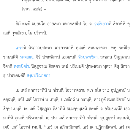
(จุฬว. ๔๔๒) –
อิมํ ตนฺตึ ปยนฺโต อายสฺมา มหากสฺสโป วิย จ.
วุทฺธิเยวา
ติ สีลาทีหิ คุ
เณหิ วุฑฺฒิเยว, โน ปริหานิ.
เถรา
ติ
ถิรภาวปฺปตฺตา เถรการเกหิ คุเณหิ สมนฺนาคตา. พหู รตฺติโย
ชานนฺตีติ
รตฺตฺู.
จิรํ ปพฺพชิตานํ เอเตสนฺติ
จิรปพฺพชิตา.
สงฺฆสฺส ปิตุฏฺาเน
ิตาติ
สงฺฆปิตโร.
ปิตุฏฺาเน ิตตฺตา สงฺฆํ ปริเนนฺติ ปุพฺพงฺคมา หุตฺวา ตีสุ สิกฺขา
สุ ปวตฺเตนฺตีติ
สงฺฆปริณายกา.
เย เตสํ สกฺการาทีนิ น กโรนฺติ, โอวาทตฺถาย ทฺเว ตโย วาเร อุปฏฺานํ น
คจฺฉนฺติ, เตปิ เตสํ โอวาทํ น เทนฺติ, ปเวณีกถํ น กเถนฺติ, สารภูตํ ธมฺมปริยายํ น
สิกฺขาเปนฺติ. เต เตหิ วิสฺสฏฺา สีลาทีหิ ธมฺมกฺขนฺเธหิ สตฺตหิ จ อริยธเนหีติ เอว
มาทีหิ คุเณหิ ปริหายนฺติ. เย ปน เตสํ สกฺการาทีนิ กโรนฺติ, อุปฏฺานํ คจฺฉนฺติ,
เตปิ เตสํ โอวาทํ เทนฺติ. ‘‘เอวํ เต อภิกฺกมิตพฺพํ, เอวํ เต ปฏิกฺกมิตพฺพํ, เอวํ เต