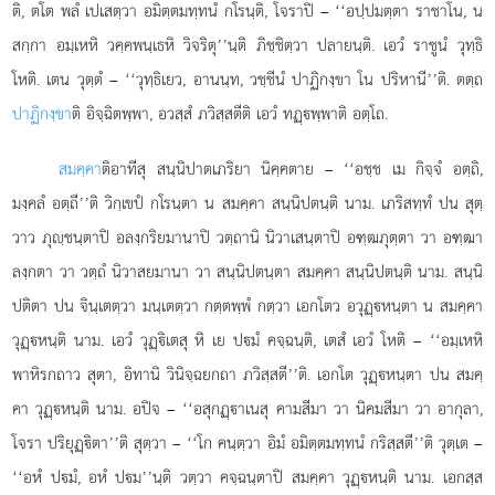
ติ, ตโต พลํ เปเสตฺวา อมิตฺตมทฺทนํ กโรนฺติ, โจราปิ – ‘‘อปฺปมตฺตา ราชาโน, น
สกฺกา อมฺเหหิ วคฺคพนฺเธหิ วิจริตุ’’นฺติ ภิชฺชิตฺวา ปลายนฺติ. เอวํ ราชูนํ วุทฺธิ
โหติ. เตน วุตฺตํ – ‘‘วุทฺธิเยว, อานนฺท, วชฺชีนํ ปาฏิกงฺขา โน ปริหานี’’ติ. ตตฺถ
ปาฏิกงฺขา
ติ อิจฺฉิตพฺพา, อวสฺสํ ภวิสฺสตีติ เอวํ ทฏฺพฺพาติ อตฺโถ.
สมคฺคา
ติอาทีสุ สนฺนิปาตเภริยา นิคฺคตาย – ‘‘อชฺช เม กิจฺจํ อตฺถิ,
มงฺคลํ อตฺถี’’ติ วิกฺเขปํ
กโรนฺตา น สมคฺคา สนฺนิปตนฺติ นาม. เภริสทฺทํ ปน สุตฺ
วาว ภุฺชนฺตาปิ อลงฺกริยมานาปิ วตฺถานิ นิวาเสนฺตาปิ อฑฺฒภุตฺตา วา อฑฺฒา
ลงฺกตา วา วตฺถํ นิวาสยมานา วา สนฺนิปตนฺตา สมคฺคา สนฺนิปตนฺติ นาม. สนฺนิ
ปติตา ปน จินฺเตตฺวา มนฺเตตฺวา กตฺตพฺพํ กตฺวา เอกโตว อวุฏฺหนฺตา
น สมคฺคา
วุฏฺหนฺติ นาม. เอวํ วุฏฺิเตสุ หิ เย ปมํ คจฺฉนฺติ, เตสํ เอวํ โหติ – ‘‘อมฺเหหิ
พาหิรกถาว สุตา, อิทานิ วินิจฺฉยกถา ภวิสฺสตี’’ติ. เอกโต วุฏฺหนฺตา ปน สมคฺ
คา วุฏฺหนฺติ นาม. อปิจ – ‘‘อสุกฏฺาเนสุ คามสีมา
วา นิคมสีมา วา อากุลา,
โจรา ปริยุฏฺิตา’’ติ สุตฺวา – ‘‘โก คนฺตฺวา อิมํ อมิตฺตมทฺทนํ กริสฺสตี’’ติ วุตฺเต –
‘‘อหํ ปมํ, อหํ ปม’’นฺติ วตฺวา คจฺฉนฺตาปิ สมคฺคา วุฏฺหนฺติ นาม. เอกสฺส