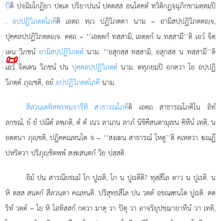
ปี
ติ ปจฺฉิมโกฏิยา ปตฺเต ปริยาปนฺนํ ปตฺตสฺส อนฺโตคตํ ทฺวิติกฏจฺฉุภิกฺขามตฺตมฺปิ
.
อปฺปฏิวิภตฺตโภคี
ติ เอตฺถ ทฺเว ปฏิวิภตฺตา นาม – อามิสปฺปฏิวิภตฺตฺจ,
ปุคฺคลปฺปฏิวิภตฺตฺจ. ตตฺถ – ‘‘เอตฺตกํ ทสฺสามิ, เอตฺตกํ น ทสฺสามี’’ติ เอวํ จิตฺ
เตน วิภชนํ
อามิสปฺปฏิวิภตฺตํ
นาม. ‘‘อสุกสฺส ทสฺสามิ, อสุกสฺส น ทสฺสามี’’ติ
📜
เอวํ จิตฺเตน วิภชนํ ปน
ปุคฺคลปฺปฏิวิภตฺตํ
นาม. ตทุภยมฺปิ อกตฺวา โย อปฺปฏิ
วิภตฺตํ ภุฺชติ, อยํ
อปฺปฏิวิภตฺตโภคี
นาม.
สีลวนฺเตหิ
สพฺรหฺมจารีหิ สาธารณโภคี
ติ เอตฺถ สาธารณโภคิโน อิทํ
ลกฺขณํ, ยํ ยํ ปณีตํ ลพฺภติ, ตํ ตํ เนว ลาเภน ลาภํ นิชิคีสนตามุเขน คิหีนํ เทติ, น
อตฺตนา ภุฺชติ, ปฏิคฺคณฺหนฺโต จ – ‘‘สงฺเฆน สาธารณํ โหตู’’ติ คเหตฺวา ฆณฺฏึ
ปหริตฺวา ปริภุฺชิตพฺพํ สงฺฆสนฺตกํ วิย ปสฺสติ.
อิมํ ปน สารณียธมฺมํ โก ปูเรติ, โก น ปูเรตีติ? ทุสฺสีโล ตาว น ปูเรติ. น
หิ ตสฺส สนฺตกํ สีลวนฺตา คณฺหนฺติ. ปริสุทฺธสีโล ปน วตฺตํ อขณฺเฑนฺโต ปูเรติ. ตตฺ
ริทํ วตฺตํ – โย หิ โอทิสฺสกํ กตฺวา มาตุ วา ปิตุ วา อาจริยุปชฺฌายาทีนํ วา เทติ,