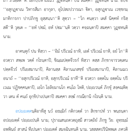
ถา ภวิสฺสตี’’ติ. เอกปฺปหาเรเนว วุฏฺหนฺตา ปน สมคฺคา วุฏฺหนฺติ นาม. อปิจ
‘‘อสุกฏฺาเน วิหารสีมา อากุลา, อุโปสถปวารณา ิตา, อสุกฏฺาเน เวชฺชกมฺ
มาทิการกา ปาปภิกฺขู อุสฺสนฺนา’’ติ สุตฺวา – ‘‘โก คนฺตฺวา
เตสํ นิคฺคหํ กริสฺ
สตี’’ติ
วุตฺเต – ‘‘อหํ ปมํ, อหํ ปม’’นฺติ วตฺวา คจฺฉนฺตาปิ สมคฺคา วุฏฺหนฺติ
นาม.
อาคนฺตุกํ ปน ทิสฺวา – ‘‘อิมํ ปริเวณํ ยาหิ, เอตํ ปริเวณํ ยาหิ, อยํ โก’’ติ
อวตฺวา สพฺเพ วตฺตํ กโรนฺตาปิ, ชิณฺณปตฺตจีวรกํ ทิสฺวา ตสฺส ภิกฺขาจารวตฺเตน
ปตฺตจีวรํ ปริเยสมานาปิ, คิลานสฺส คิลานเภสชฺชํ ปริเยสมานาปิ, คิลานเมว
อนาถํ – ‘‘อสุกปริเวณํ ยาหิ, อสุกปริเวณํ ยาหี’’ติ อวตฺวา อตฺตโน อตฺตโน ปริ
เวเณ ปฏิชคฺคนฺตาปิ, เอโก โอลิยมานโก คนฺโถ โหติ, ปฺวนฺตํ ภิกฺขุํ สงฺคณฺหิตฺ
วา เตน ตํ คนฺถํ อุกฺขิปาเปนฺตาปิ สมคฺคา สงฺฆํ กรณียานิ กโรนฺติ นาม.
อปฺตฺต
นฺติอาทีสุ นวํ อธมฺมิกํ กติกวตฺตํ วา สิกฺขาปทํ วา พนฺธนฺตา
อปฺตฺตํ ปฺเปนฺติ นาม, ปุราณสนฺถตวตฺถุสฺมึ สาวตฺถิยํ ภิกฺขู วิย. อุทฺธมฺมํ
อุพฺพินยํ สาสนํ ทีเปนฺตา ปฺตฺตํ สมุจฺฉินฺทนฺติ นาม, วสฺสสตปรินิพฺพุเต ภควติ