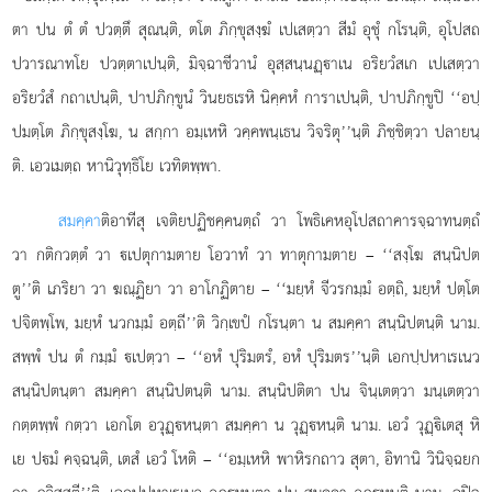
ตา ปน ตํ ตํ ปวตฺตึ สุณนฺติ, ตโต ภิกฺขุสงฺฆํ เปเสตฺวา สีมํ อุชุํ กโรนฺติ, อุโปสถ
ปวารณาทโย ปวตฺตาเปนฺติ, มิจฺฉาชีวานํ อุสฺสนฺนฏฺาเน อริยวํสเก เปเสตฺวา
อริยวํสํ กถาเปนฺติ, ปาปภิกฺขูนํ วินยธเรหิ นิคฺคหํ การาเปนฺติ, ปาปภิกฺขูปิ ‘‘อปฺ
ปมตฺโต ภิกฺขุสงฺโฆ, น สกฺกา อมฺเหหิ วคฺคพนฺเธน วิจริตุ’’นฺติ ภิชฺชิตฺวา ปลายนฺ
ติ. เอวเมตฺถ หานิวุทฺธิโย เวทิตพฺพา.
สมคฺคา
ติอาทีสุ เจติยปฏิชคฺคนตฺถํ วา โพธิเคหอุโปสถาคารจฺฉาทนตฺถํ
วา กติกวตฺตํ วา เปตุกามตาย โอวาทํ วา ทาตุกามตาย – ‘‘สงฺโฆ สนฺนิปต
ตู’’ติ เภริยา วา ฆณฺฏิยา วา อาโกฏิตาย – ‘‘มยฺหํ จีวรกมฺมํ อตฺถิ, มยฺหํ ปตฺโต
ปจิตพฺโพ, มยฺหํ นวกมฺมํ อตฺถี’’ติ วิกฺเขปํ กโรนฺตา น สมคฺคา สนฺนิปตนฺติ นาม.
สพฺพํ ปน ตํ กมฺมํ เปตฺวา – ‘‘อหํ ปุริมตรํ, อหํ ปุริมตร’’นฺติ เอกปฺปหาเรเนว
สนฺนิปตนฺตา สมคฺคา สนฺนิปตนฺติ นาม. สนฺนิปติตา ปน จินฺเตตฺวา มนฺเตตฺวา
กตฺตพฺพํ
กตฺวา เอกโต อวุฏฺหนฺตา สมคฺคา น วุฏฺหนฺติ นาม. เอวํ วุฏฺิเตสุ หิ
เย ปมํ คจฺฉนฺติ, เตสํ เอวํ โหติ – ‘‘อมฺเหหิ พาหิรกถาว สุตา, อิทานิ วินิจฺฉยก