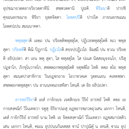
อุปชฺฌายวตฺตอาจริยวตฺตาทีนิ สพฺพวตฺตานิ ปูเรติ.
หิริมนา
ติ ปาปชิ
คุจฺฉนลกฺขณาย หิริยา ยุตฺตจิตฺตา.
โอตฺตปฺปี
ติ ปาปโต ภายนลกฺขเณน
โอตฺตปฺเปน สมนฺนาคตา.
พหุสฺสุตา
ติ เอตฺถ ปน ปริยตฺติพหุสฺสุโต, ปฏิเวธพหุสฺสุโตติ
ทฺเว พหุสฺ
สุตา.
ปริยตฺตี
ติ ตีณิ ปิฏกานิ.
ปฏิเวโธ
ติ สจฺจปฺปฏิเวโธ. อิมสฺมึ ปน าเน ปริยตฺ
ติ อธิปฺเปตา. สา เยน พหุ สุตา, โส พหุสฺสุโต. โส ปเนส นิสฺสยมุจฺจนโก, ปริสุ
ปฏฺาโก, ภิกฺขุโนวาทโก, สพฺพตฺถกพหุสฺสุโตติ จตุพฺพิโธ โหติ. ตตฺถ ตโย พหุสฺ
สุตา สมนฺตปาสาทิกาย วินยฏฺกถาย โอวาทวคฺเค วุตฺตนเยน คเหตพฺพา.
สพฺพตฺถกพหุสฺสุตา ปน อานนฺทตฺเถรสทิสา โหนฺติ. เต อิธ อธิปฺเปตา.
อารทฺธวีริยา
ติ
เยสํ กายิกฺจ เจตสิกฺจ วีริยํ อารทฺธํ โหติ. ตตฺถ เย
กายสงฺคณิกํ วิโนเทตฺวา จตูสุ อิริยาปเถสุ อฏฺอารพฺภวตฺถุวเสน เอกกา โหนฺติ,
เตสํ กายิกวีริยํ อารทฺธํ นาม โหติ. เย จิตฺตสงฺคาณิกํ วิโนเทตฺวา อฏฺสมาปตฺติว
เสน เอกกา โหนฺติ, คมเน อุปฺปนฺนกิเลสสฺส านํ ปาปุณิตุํ น เทนฺติ, าเน อุปฺ