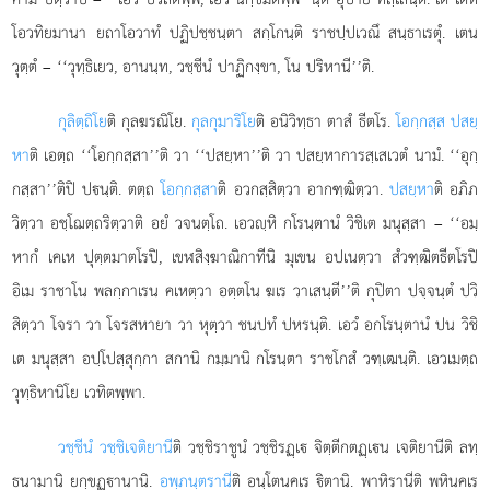
โอวทิยมานา ยถาโอวาทํ ปฏิปชฺชนฺตา สกฺโกนฺติ ราชปฺปเวณึ สนฺธาเรตุํ. เตน
วุตฺตํ – ‘‘วุทฺธิเยว, อานนฺท, วชฺชีนํ ปาฏิกงฺขา, โน ปริหานี’’ติ.
กุลิตฺถิโย
ติ
กุลฆรณิโย.
กุลกุมาริโย
ติ อนิวิทฺธา ตาสํ ธีตโร.
โอกฺกสฺส ปสยฺ
หา
ติ เอตฺถ ‘‘โอกฺกสฺสา’’ติ วา ‘‘ปสยฺหา’’ติ วา ปสยฺหาการสฺเสเวตํ นามํ. ‘‘อุกฺ
กสฺสา’’ติปิ ปนฺติ. ตตฺถ
โอกฺกสฺสา
ติ อวกสฺสิตฺวา อากฑฺฒิตฺวา.
ปสยฺหา
ติ อภิภ
วิตฺวา อชฺโฌตฺถริตฺวาติ อยํ วจนตฺโถ. เอวฺหิ กโรนฺตานํ วิชิเต มนุสฺสา – ‘‘อมฺ
หากํ เคเห ปุตฺตมาตโรปิ, เขฬสิงฺฆาณิกาทีนิ มุเขน อปเนตฺวา สํวฑฺฒิตธีตโรปิ
อิเม ราชาโน พลกฺกาเรน คเหตฺวา อตฺตโน ฆเร วาเสนฺตี’’ติ กุปิตา ปจฺจนฺตํ ปวิ
สิตฺวา โจรา วา โจรสหายา วา หุตฺวา ชนปทํ ปหรนฺติ. เอวํ อกโรนฺตานํ ปน วิชิ
เต มนุสฺสา อปฺโปสฺสุกฺกา สกานิ กมฺมานิ กโรนฺตา ราชโกสํ วฑฺเฒนฺติ. เอวเมตฺถ
วุทฺธิหานิโย เวทิตพฺพา.
วชฺชีนํ วชฺชิเจติยานี
ติ วชฺชิราชูนํ วชฺชิรฏฺเ จิตฺตีกตฏฺเน เจติยานีติ ลทฺ
ธนามานิ ยกฺขฏฺานานิ.
อพฺภนฺตรานี
ติ อนฺโตนคเร ิตานิ. พาหิรานีติ พหินคเร