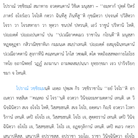
โปราณํ วชฺชิธมฺมํ สมาทาย อวตฺตนฺตานํ วิชิเต มนุสฺสา – ‘‘อมฺหากํ ปุตฺตํ ปิตรํ
ภาตรํ อโจรํเยว โจโรติ
กตฺวา ฉินฺทึสุ ภินฺทึสู’’ติ กุชฺฌิตฺวา ปจฺจนฺตํ ปวิสิตฺวา
โจรา วา โจรสหายา วา หุตฺวา ชนปทํ ปหรนฺติ, เอวํ ราชูนํ ปริหานิ โหติ,
ปฺตฺตํ ปฺเปนฺตานํ ปน ‘‘ปเวณีอาคตเมว ราชาโน กโรนฺตี’’ติ มนุสฺสา
หฏฺตุฏฺา กสิวาณิชฺชาทิเก กมฺมนฺเต สมฺปาเทนฺติ. ปฺตฺตํ อสมุจฺฉินฺทนฺตานํ
ปเวณีอาคตานิ สุงฺกาทีนิ คณฺหนฺตานํ
โกโส วฑฺฒติ, ตโต หตฺถิอสฺสพลกายโอโรธ
าทโย ยถานิพทฺธํ วฏฺฏํ ลภมานา ถามพลสมฺปนฺนา ยุทฺธกฺขมา เจว ปาริจริยกฺ
ขมา จ โหนฺติ.
โปราณํ วชฺชิธมฺม
นฺติ เอตฺถ ปุพฺเพ กิร วชฺชิราชาโน ‘‘อยํ โจโร’’ติ อา
เนตฺวา ทสฺสิเต ‘‘คณฺหถ นํ โจร’’นฺติ อวตฺวา วินิจฺฉยมหามตฺตานํ เทนฺติ. เต วิ
นิจฺฉินิตฺวา สเจ อโจโร โหติ, วิสฺสชฺเชนฺติ. สเจ โจโร, อตฺตนา กิฺจิ อวตฺวา โวหา
ริกานํ เทนฺติ. เตปิ อโจโร เจ, วิสฺสชฺเชนฺติ. โจโร เจ, สุตฺตธรานํ เทนฺติ. เตปิ วินิจฺ
ฉินิตฺวา อโจโร เจ, วิสฺสชฺเชนฺติ. โจโร เจ, อฏฺกุลิกานํ เทนฺติ. เตปิ ตเถว กตฺวา
เสนาปติสฺส, เสนาปติ อุปราชสฺส, อุปราชา รฺโ, ราชา วินิจฺฉินิตฺวา อโจโร