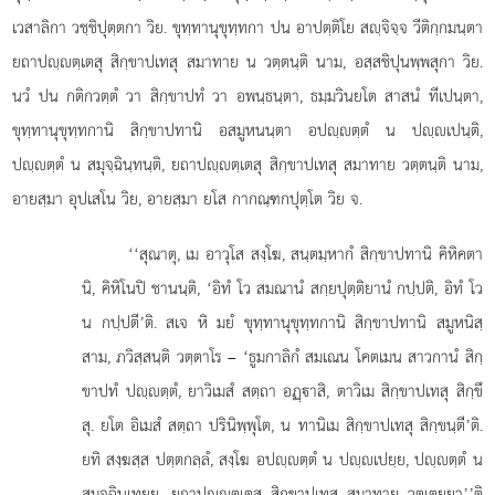
เวสาลิกา วชฺชิปุตฺตกา วิย. ขุทฺทานุขุทฺทกา ปน อาปตฺติโย สฺจิจฺจ วีติกฺกมนฺตา
ยถาปฺตฺเตสุ สิกฺขาปเทสุ สมาทาย น วตฺตนฺติ นาม, อสฺสชิปุนพฺพสุกา วิย.
นวํ ปน กติกวตฺตํ วา สิกฺขาปทํ วา อพนฺธนฺตา, ธมฺมวินยโต สาสนํ ทีเปนฺตา,
ขุทฺทานุขุทฺทกานิ สิกฺขาปทานิ อสมูหนนฺตา อปฺตฺตํ น ปฺเปนฺติ,
ปฺตฺตํ น สมุจฺฉินฺทนฺติ, ยถาปฺตฺเตสุ สิกฺขาปเทสุ สมาทาย วตฺตนฺติ นาม,
อายสฺมา อุปเสโน วิย, อายสฺมา ยโส กากณฺฑกปุตฺโต วิย จ.
‘‘สุณาตุ, เม อาวุโส สงฺโฆ, สนฺตมฺหากํ สิกฺขาปทานิ คิหิคตา
นิ, คิหิโนปิ ชานนฺติ, ‘อิทํ โว สมณานํ สกฺยปุตฺติยานํ กปฺปติ, อิทํ โว
น กปฺปตี’ติ. สเจ หิ มยํ ขุทฺทานุขุทฺทกานิ สิกฺขาปทานิ
สมูหนิสฺ
สาม, ภวิสฺสนฺติ วตฺตาโร – ‘ธูมกาลิกํ สมเณน โคตเมน สาวกานํ สิกฺ
ขาปทํ ปฺตฺตํ, ยาวิเมสํ สตฺถา อฏฺาสิ, ตาวิเม สิกฺขาปเทสุ สิกฺขึ
สุ. ยโต อิเมสํ สตฺถา ปรินิพฺพุโต, น ทานิเม สิกฺขาปเทสุ สิกฺขนฺตี’ติ.
ยทิ สงฺฆสฺส ปตฺตกลฺลํ, สงฺโฆ อปฺตฺตํ
น ปฺเปยฺย, ปฺตฺตํ น
สมุจฺฉินฺเทยฺย, ยถาปฺตฺเตสุ สิกฺขาปเทสุ สมาทาย วตฺเตยฺยา’’ติ