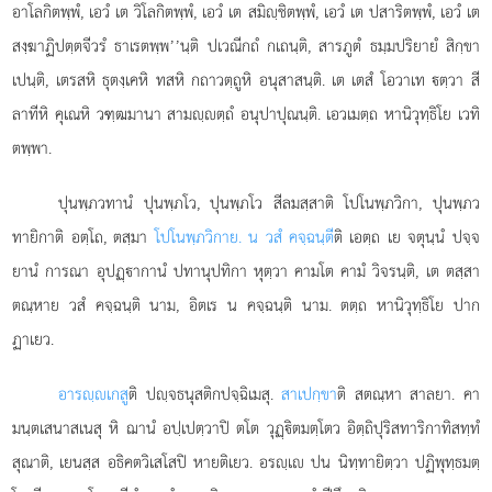
อาโลกิตพฺพํ, เอวํ เต วิโลกิตพฺพํ, เอวํ เต สมิฺชิตพฺพํ, เอวํ เต ปสาริตพฺพํ, เอวํ เต
สงฺฆาฏิปตฺตจีวรํ ธาเรตพฺพ’’นฺติ ปเวณีกถํ กเถนฺติ, สารภูตํ ธมฺมปริยายํ สิกฺขา
เปนฺติ, เตรสหิ ธุตงฺเคหิ ทสหิ กถาวตฺถูหิ อนุสาสนฺติ. เต เตสํ โอวาเท ตฺวา สี
ลาทีหิ คุเณหิ วฑฺฒมานา สามฺตฺถํ อนุปาปุณนฺติ. เอวเมตฺถ หานิวุทฺธิโย เวทิ
ตพฺพา.
ปุนพฺภวทานํ ปุนพฺภโว, ปุนพฺภโว สีลมสฺสาติ โปโนพฺภวิกา, ปุนพฺภว
ทายิกาติ อตฺโถ, ตสฺมา
โปโนพฺภวิกาย. น วสํ คจฺฉนฺตี
ติ เอตฺถ เย จตุนฺนํ ปจฺจ
ยานํ การณา อุปฏฺากานํ ปทานุปทิกา หุตฺวา คามโต คามํ วิจรนฺติ, เต ตสฺสา
ตณฺหาย วสํ คจฺฉนฺติ นาม, อิตเร น คจฺฉนฺติ
นาม. ตตฺถ หานิวุทฺธิโย ปาก
ฏาเยว.
อารฺเกสู
ติ ปฺจธนุสติกปจฺฉิเมสุ.
สาเปกฺขา
ติ สตณฺหา สาลยา. คา
มนฺตเสนาสเนสุ หิ ฌานํ อปฺเปตฺวาปิ ตโต วุฏฺิตมตฺโตว อิตฺถิปุริสทาริกาทิสทฺทํ
สุณาติ, เยนสฺส อธิคตวิเสโสปิ หายติเยว. อรฺเ ปน นิทฺทายิตฺวา ปฏิพุทฺธมตฺ