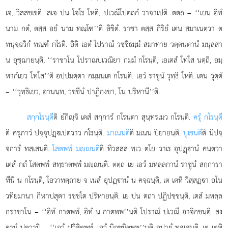
เจ, วิสฺสชฺเชติ. สเจ
ปน โจโร โหติ, ปเวณีโปตฺถกํ วาจาเปติ. ตตฺถ – ‘‘เยน อิทํ
นาม กตํ, ตสฺส อยํ นาม ทณฺโฑ’’ติ ลิขิตํ. ราชา ตสฺส กิริยํ เตน สมาเนตฺวา ต
ทนุจฺฉวิกํ ทณฺฑํ กโรติ. อิติ เอตํ โปราณํ วชฺชิธมฺมํ สมาทาย วตฺตนฺตานํ มนุสฺสา
น อุชฺฌายนฺติ, ‘‘ราชาโน โปราณปเวณิยา กมฺมํ กโรนฺติ, เอเตสํ โทโส นตฺถิ, อมฺ
หากํเยว โทโส’’ติ อปฺปมตฺตา กมฺมนฺเต กโรนฺติ. เอวํ ราชูนํ วุทฺธิ โหติ. เตน วุตฺตํ
– ‘‘วุทฺธิเยว, อานนฺท, วชฺชีนํ ปาฏิกงฺขา, โน ปริหานี’’ติ.
สกฺกโรนฺตี
ติ ยํกิฺจิ เตสํ สกฺการํ กโรนฺตา สุนฺทรเมว กโรนฺติ.
ครุํ กโรนฺตี
ติ ครุภาวํ ปจฺจุปฏฺเปตฺวาว กโรนฺติ.
มาเนนฺตี
ติ มเนน ปิยายนฺติ.
ปูเชนฺตี
ติ นิปจฺ
จการํ ทสฺเสนฺติ.
โสตพฺพํ มฺนฺตี
ติ ทิวสสฺส ทฺเว ตโย วาเร อุปฏฺานํ คนฺตฺวา
เตสํ กถํ โสตพฺพํ สทฺธาตพฺพํ มฺนฺติ. ตตฺถ เย เอวํ มหลฺลกานํ ราชูนํ สกฺการา
ทีนิ น กโรนฺติ, โอวาทตฺถาย จ เนสํ อุปฏฺานํ น คจฺฉนฺติ, เต เตหิ วิสฺสฏฺา อโน
วทิยมานา กีฬาปสุตา รชฺชโต ปริหายนฺติ. เย ปน ตถา ปฏิปชฺชนฺติ, เตสํ มหลฺล
กราชาโน – ‘‘อิทํ กาตพฺพํ, อิทํ น กาตพฺพ’’นฺติ
โปราณํ ปเวณึ อาจิกฺขนฺติ. สงฺ
คามํ ปตฺวาปิ – ‘‘เอวํ ปวิสิตพฺพํ, เอวํ นิกฺขมิตพฺพ’’นฺติ อุปายํ ทสฺเสนฺติ. เต เตหิ