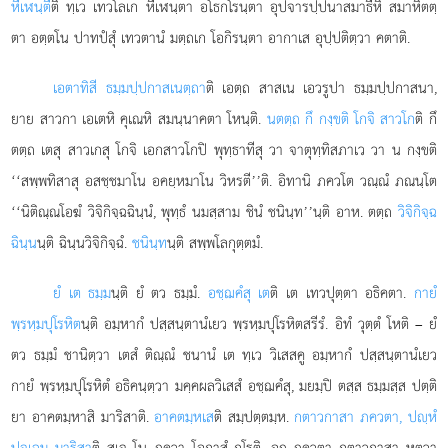
หีเฬนฺตี
ติ ทฺเว เทวโลเก
หีเฬนฺตา อโธกโรนฺตา อุปจารปฺปนาสมาธีหิ สมาหิตตฺ
ตา อตฺตโน ปาทปํสุํ เทวตานํ มตฺถเก โอกิรนฺตา อากาเส อุปฺปติตฺวา คตาติ.
เอตาทิสี ธมฺมปฺปกาสเนตฺถา
ติ เอตฺถ สาสเน เอวรูปา ธมฺมปฺปกาสนา,
ยาย สาวกา เอเตหิ คุเณหิ สมนฺนาคตา โหนฺติ.
น
ตตฺถ กึ กงฺขติ โกจิ สาวโก
ติ กึ
ตตฺถ เตสุ สาวเกสุ โกจิ เอกสาวโกปิ พุทฺธาทีสุ วา จาตุทฺทิสภาเว วา น กงฺขติ
‘‘สพฺพทิสาสุ อสชฺชมาโน อคยฺหมาโน วิหรตี’’ติ. อิทานิ ภควโต วณฺณํ ภณนฺโต
‘‘นิติณฺณโอฆํ วิจิกิจฺฉฉินฺนํ, พุทฺธํ นมสฺสาม ชินํ ชนินฺท’’นฺติ อาห. ตตฺถ
วิจิกิจฺฉ
ฉินฺน
นฺติ ฉินฺนวิจิกิจฺฉํ.
ชนินฺท
นฺติ สพฺพโลกุตฺตมํ.
ยํ เต ธมฺม
นฺติ ยํ ตว ธมฺมํ.
อชฺฌคํสุ เต
ติ เต เทวปุตฺตา อธิคตา.
กายํ
พฺรหฺมปุโรหิต
นฺติ อมฺหากํ ปสฺสนฺตานํเยว พฺรหฺมปุโรหิตสรีรํ. อิทํ วุตฺตํ โหติ – ยํ
ตว ธมฺมํ ชานิตฺวา เตสํ ติณฺณํ ชนานํ เต ทฺเว วิเสสคู อมฺหากํ ปสฺสนฺตานํเยว
กายํ พฺรหฺมปุโรหิตํ อธิคนฺตฺวา มคฺคผลวิเสสํ อชฺฌคํสุ, มยมฺปิ ตสฺส ธมฺมสฺส ปตฺติ
ยา อาคตมฺหาสิ มาริสาติ.
อาคตมฺหเส
ติ สมฺปตฺตมฺห.
กตาวกาสา ภควตา, ปฺหํ
ปุจฺเฉมุ มาริสา
ติ สเจ โน ภควา โอกาสํ กโรติ, อถ ภควตา กตาวกาสา หุตฺวา