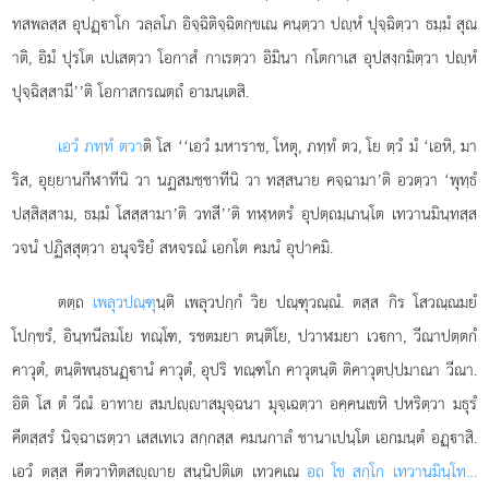
ทสพลสฺส อุปฏฺาโก วลฺลโภ อิจฺฉิติจฺฉิตกฺขเณ คนฺตฺวา ปฺหํ ปุจฺฉิตฺวา ธมฺมํ สุณ
าติ, อิมํ ปุรโต เปเสตฺวา โอกาสํ กาเรตฺวา อิมินา กโตกาเส อุปสงฺกมิตฺวา ปฺหํ
ปุจฺฉิสฺสามี’’ติ โอกาสกรณตฺถํ อามนฺเตสิ.
เอวํ ภทฺทํ ตวา
ติ โส ‘‘เอวํ มหาราช, โหตุ, ภทฺทํ ตว, โย ตฺวํ มํ ‘เอหิ, มา
ริส, อุยฺยานกีฬาทีนิ วา นฏสมชฺชาทีนิ วา ทสฺสนาย คจฺฉามา’ติ อวตฺวา ‘พุทฺธํ
ปสฺสิสฺสาม, ธมฺมํ โสสฺสามา’ติ วทสี’’ติ ทฬฺหตรํ อุปตฺถมฺเภนฺโต เทวานมินฺทสฺส
วจนํ ปฏิสฺสุตฺวา อนุจริยํ สหจรณํ เอกโต คมนํ อุปาคมิ.
ตตฺถ
เพลุวปณฺฑุ
นฺติ เพลุวปกฺกํ วิย ปณฺฑุวณฺณํ. ตสฺส กิร โสวณฺณมยํ
โปกฺขรํ, อินฺทนีลมโย ทณฺโฑ, รชตมยา ตนฺติโย, ปวาฬมยา เวกา, วีณาปตฺตกํ
คาวุตํ, ตนฺติพนฺธนฏฺานํ คาวุตํ, อุปริ ทณฺฑโก คาวุตนฺติ ติคาวุตปฺปมาณา วีณา.
อิติ โส ตํ วีณํ อาทาย สมปฺาสมุจฺฉนา มุจฺเฉตฺวา อคฺคนเขหิ ปหริตฺวา มธุรํ
คีตสฺสรํ นิจฺฉาเรตฺวา เสสเทเว สกฺกสฺส คมนกาลํ
ชานาเปนฺโต เอกมนฺตํ อฏฺาสิ.
เอวํ ตสฺส คีตวาทิตสฺาย สนฺนิปติเต เทวคเณ
อถ โข สกฺโก เทวานมินฺโท…