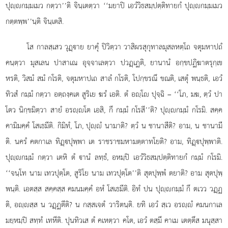
ปุฺกมฺมเมว กตฺวา’’ติ จินฺเตตฺวา ‘‘มยาปิ เอวํวิธสมฺปตฺติทายกํ ปุฺกมฺมเมว
กตฺตพฺพ’’นฺติ จินฺเตสิ.
โส กาลสฺเสว วุฏฺาย ยาคุํ ปิวิตฺวา วาสิผรสุกุทาลมุสลหตฺโถ จตุมหาปถํ
คนฺตฺวา มุสเลน ปาสาเณ อุจฺจาเลตฺวา ปวฏฺเฏติ, ยานานํ อกฺขปฏิฆาตรุกฺเข
หรติ, วิสมํ สมํ กโรติ, จตุมหาปเถ สาลํ กโรติ, โปกฺขรณึ ขณติ, เสตุํ พนฺธติ, เอวํ
ทิวสํ กมฺมํ กตฺวา อตฺถงฺคเต สูริเย ฆรํ เอติ. ตํ อฺโ ปุจฺฉิ – ‘‘โภ, มฆ, ตฺวํ ปา
โตว นิกฺขมิตฺวา สายํ อรฺโต เอสิ, กึ กมฺมํ กโรสี’’ติ? ปุฺกมฺมํ กโรมิ. สคฺค
คามิมคฺคํ โสเธมีติ. กิมิทํ, โภ, ปุฺํ นามาติ? ตฺวํ น ชานาสีติ? อาม, น ชานามี
ติ. นครํ คตกาเล ทิฏฺปุพฺพา เต ราชราชมหามตฺตาทโยติ? อาม, ทิฏฺปุพฺพาติ.
ปุฺกมฺมํ กตฺวา เตหิ ตํ านํ ลทฺธํ, อหมฺปิ เอวํวิธสมฺปตฺติทายกํ กมฺมํ กโรมิ.
‘‘จนฺโท นาม เทวปุตฺโต, สูริโย นาม เทวปุตฺโต’’ติ สุตปุพฺพํ ตยาติ? อาม สุตปุพฺ
พนฺติ. เอตสฺส สคฺคสฺส คมนมคฺคํ อหํ โสเธมีติ. อิทํ ปน ปุฺกมฺมํ กึ ตเวว วฏฺฏ
ติ, อฺสฺส น วฏฺฏตีติ? น กสฺสเจตํ วาริตนฺติ. ยทิ เอวํ สฺเว อรฺํ คมนกาเล
มยฺหมฺปิ สทฺทํ เทหีติ. ปุนทิวเส ตํ คเหตฺวา คโต, เอวํ ตสฺมึ คาเม เตตฺตึส มนุสฺสา