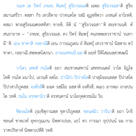
วนฺเท เต ปิตรํ ภทฺเท, ติมฺพรุํ สูริยวจฺฉเส
ติ เอตฺถ
สูริยวจฺฉสา
ติ สูริย
สมานสรีรา. ตสฺสา กิร เทวธีตาย ปาทนฺตโต รสฺมิ อุฏฺหิตฺวา เกสนฺตํ อาโรหติ,
ตสฺมา พาลสูริยมณฺฑลสทิสา ขายติ, อิติ นํ ‘‘สูริยวจฺฉสา’’ติ สฺชานนฺติ. ตํ
สนฺธายาห – ‘‘ภทฺเท, สูริยวจฺฉเส, ตว ปิตรํ ติมฺพรุํ คนฺธพฺพเทวราชานํ วนฺทา
มี’’ติ.
เยน ชาตาสิ กลฺยาณี
ติ เยน
การณภูเตน ยํ ติมฺพรุํ เทวราชานํ นิสฺสาย ตฺวํ
ชาตา, กลฺยาณี สพฺพงฺคโสภนา.
อานนฺทชนนี มมา
ติ มยฺหํ ปีติโสมนสฺสวฑฺฒนี.
วาโตว เสทตํ กนฺโต
ติ ยถา สฺชาตเสทานํ เสทหรณตฺถํ วาโต อิฏฺโ
โหติ กนฺโต มนาโป, เอวนฺติ อตฺโถ.
ปานียํว ปิปาสโต
ติ ปาตุมิจฺฉนฺตสฺส ปิปาสโต
ปิปาสาภิภูตสฺส.
องฺคีรสี
ติ องฺเค รสฺมิโย อสฺสาติ องฺคีรสี, ตเมว อารพฺภ อาลปนฺ
โต วทติ.
ธมฺโม อรหตามิวา
ติ อรหนฺตานํ นวโลกุตฺตรธมฺโม วิย.
ชิฆจฺฉโต
ติ
ภุฺชิตุกามสฺส ขุทาภิภูตสฺส.
ชลนฺตมิว วารินา
ติ ยถา โกจิ
ชลนฺตํ ชาตเวทํ อุทกกุมฺเภน นิพฺพาเปยฺย, เอวํ ตว การณา อุปฺปนฺนํ มม กาม
ราคปริฬาหํ นิพฺพาเปหีติ วทติ.