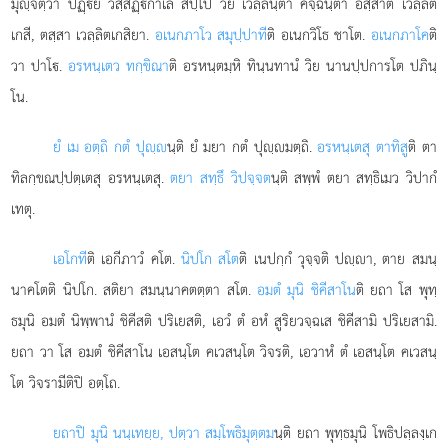
มุฺจิตฺวา ปิฏฺิยํ วิสฺสฏฺกาเล สปฺโป
วิย เวลฺลนฺตา คจฺฉนฺตา อสฺสาติ เวลฺลิต
เกสี, ตสฺสา เวลฺลิตเกสิยา.
อเนกภาโว สมุปฺปาที
ติ อเนกวิโธ ชาโต.
อเนกภาโค
ติ
วา ปาโ.
อรหนฺเตว ทกฺขิณา
ติ อรหนฺตมฺหิ ทินฺนทานํ วิย นานปฺปการโต ปภินฺ
โน.
ยํ เม อตฺถิ กตํ ปุฺ
นฺติ ยํ มยา กตํ ปุฺมตฺถิ.
อรหนฺเตสุ ตาทิสู
ติ ตา
ทิลกฺขณปฺปตฺเตสุ อรหนฺเตสุ.
ตยา สทฺธึ วิปจฺจต
นฺติ สพฺพํ ตยา สทฺธิเมว วิปากํ
เทตุ.
เอโกที
ติ เอกีภาวํ คโต.
นิปโก สโต
ติ เนปกฺกํ วุจฺจติ ปฺา, ตาย สมนฺ
นาคโตติ นิปโก. สติยา สมนฺนาคตตฺตา สโต.
อมตํ มุนิ ชิคีสาโน
ติ ยถา โส พุทฺ
ธมุนิ อมตํ นิพฺพานํ ชิคีสติ ปริเยสติ, เอวํ ตํ อหํ สูริยวจฺฉเส ชิคีสามิ ปริเยสามิ.
ยถา วา โส อมตํ ชิคีสาโน เอสนฺโต คเวสนฺโต วิจรติ, เอวาหํ ตํ เอสนฺโต คเวสนฺ
โต วิจรามีติปิ อตฺโถ.
ยถาปิ มุนิ นนฺเทยฺย, ปตฺวา สมฺโพธิมุตฺตม
นฺติ ยถา พุทฺธมุนิ โพธิปลฺลงฺเก