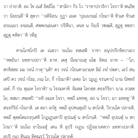
วา ปายาสิ. อถ โข เนสํ อิตฺถิโย ‘‘สามิกา กิร โว ‘ราชาปราธิกา โจรา’ติ พนฺธิตฺ
วา นิยฺยนฺตี’’ติ สุตฺวา ‘‘อติจิเรน กูฏา เอเต ‘ปุฺกมฺมํ กโรมา’ติ ทิวเส ทิวเส
อรฺเว อจฺฉนฺติ, สพฺพกมฺมนฺตา ปริหีนา, เคเห น กิฺจิ วฑฺฒติ, สุฏฺุ พทฺธา
สุฏฺุ คหิตา’’ติ วทึสุ.
คามโภชโกปิ เต เนตฺวา รฺโ ทสฺเสสิ. ราชา อนุปปริกฺขิตฺวาเยว
‘‘หตฺถินา มทฺทาเปถา’’ติ อาห. เตสุ นียมาเนสุ มโฆ อิตเร อาห – ‘‘โภ,
สกฺขิสฺสถ มม วจนํ กาตุ’’นฺติ? ตว วจนํ กโรนฺตาเยวมฺห อิมํ ภยํ ปตฺตา, เอวํ สนฺ
เตปิ ตว วจนํ กโรม, ภณ โภ, กึ กโรมาติ? เอตฺถ โภ วฏฺเฏ จรนฺตานํ นาม นิพทฺธํ
เอตํ, กึ ปน ตุมฺเห โจราติ? น โจรมฺหาติ. อิมสฺส โลกสฺส สจฺจกิริยา นาม อวสฺส
โย, ตสฺมา สพฺเพปิ ‘‘ยทิ อมฺเห โจรา, หตฺถี มทฺทตุ, อถ น โจรา, มา มทฺทตู’’ติ
สจฺจกิริยํ กโรถาติ. เต ตถา อกํสุ. หตฺถี อุปคนฺตุมฺปิ น สกฺโกติ, วิรวนฺโต ปลายติ,
หตฺถึ ตุตฺตโตมรงฺกุเสหิ โกฏฺเฏนฺตาปิ อุปเนตุํ น สกฺโกนฺติ. ‘‘หตฺถึ อุปเนตุํ น สกฺ
โกมา’’ติ รฺโ อาโรเจสุํ. เตน หิ อุปริ กเฏน ปฏิจฺฉาเทตฺวา มทฺทาเปถาติ.
อุปริ กเฏ ทินฺเน ทิคุณรวํ วิรวนฺโต ปลายติ.