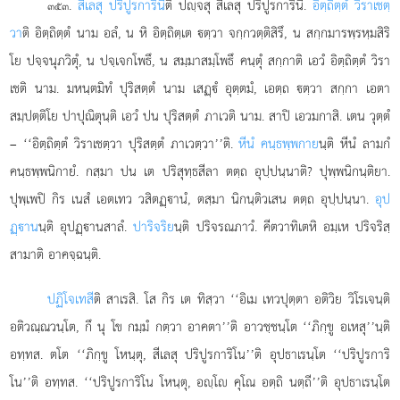
.
สีเลสุ ปริปูรการินี
ติ ปฺจสุ สีเลสุ ปริปูรการินี.
อิตฺถิตฺตํ วิราเชตฺ
๓๕๓
วา
ติ อิตฺถิตฺตํ นาม อลํ, น หิ อิตฺถิตฺเต ตฺวา จกฺกวตฺติสิรึ, น สกฺกมารพฺรหฺมสิริ
โย ปจฺจนุภวิตุํ, น ปจฺเจกโพธึ, น สมฺมาสมฺโพธึ คนฺตุํ สกฺกาติ เอวํ อิตฺถิตฺตํ วิรา
เชติ นาม. มหนฺตมิทํ ปุริสตฺตํ นาม เสฏฺํ อุตฺตมํ, เอตฺถ ตฺวา สกฺกา เอตา
สมฺปตฺติโย ปาปุณิตุนฺติ เอวํ
ปน ปุริสตฺตํ ภาเวติ นาม. สาปิ เอวมกาสิ. เตน วุตฺตํ
– ‘‘อิตฺถิตฺตํ วิราเชตฺวา ปุริสตฺตํ ภาเวตฺวา’’ติ.
หีนํ คนฺธพฺพกาย
นฺติ หีนํ ลามกํ
คนฺธพฺพนิกายํ. กสฺมา ปน เต ปริสุทฺธสีลา ตตฺถ อุปฺปนฺนาติ? ปุพฺพนิกนฺติยา.
ปุพฺเพปิ กิร เนสํ เอตเทว วสิตฏฺานํ, ตสฺมา นิกนฺติวเสน ตตฺถ อุปฺปนฺนา.
อุป
ฏฺาน
นฺติ อุปฏฺานสาลํ.
ปาริจริย
นฺติ ปริจรณภาวํ. คีตวาทิเตหิ อมฺเห ปริจริสฺ
สามาติ อาคจฺฉนฺติ.
ปฏิโจเทสี
ติ สาเรสิ. โส กิร เต ทิสฺวา ‘‘อิเม เทวปุตฺตา อติวิย วิโรเจนฺติ
อติวณฺณวนฺโต, กึ นุ โข กมฺมํ กตฺวา อาคตา’’ติ อาวชฺชนฺโต ‘‘ภิกฺขู อเหสุ’’นฺติ
อทฺทส. ตโต ‘‘ภิกฺขู โหนฺตุ, สีเลสุ ปริปูรการิโน’’ติ อุปธาเรนฺโต ‘‘ปริปูรการิ
โน’’ติ อทฺทส. ‘‘ปริปูรการิโน โหนฺตุ, อฺโ คุโณ อตฺถิ
นตฺถี’’ติ อุปธาเรนฺโต