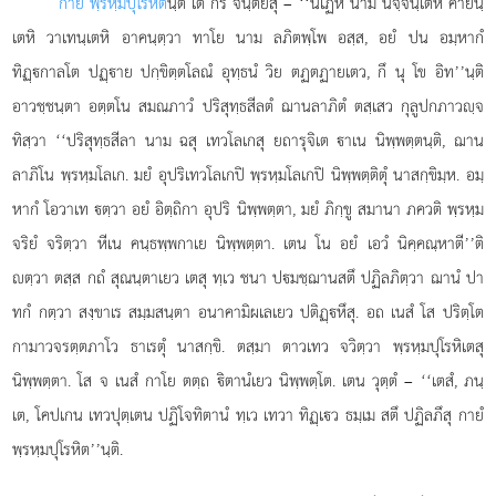
กายํ พฺรหฺมปุโรหิต
นฺติ เต กิร จินฺตยึสุ – ‘‘นเฏหิ นาม นจฺจนฺเตหิ คายนฺ
เตหิ วาเทนฺเตหิ อาคนฺตฺวา ทาโย นาม ลภิตพฺโพ อสฺส, อยํ ปน
อมฺหากํ
ทิฏฺกาลโต ปฏฺาย ปกฺขิตฺตโลณํ อุทฺธนํ วิย ตฏตฏายเตว, กึ นุ โข อิท’’นฺติ
อาวชฺชนฺตา อตฺตโน สมณภาวํ ปริสุทฺธสีลตํ ฌานลาภิตํ ตสฺเสว กุลูปกภาวฺจ
ทิสฺวา ‘‘ปริสุทฺธสีลา นาม ฉสุ เทวโลเกสุ ยถารุจิเต าเน นิพฺพตฺตนฺติ, ฌาน
ลาภิโน พฺรหฺมโลเก. มยํ อุปริเทวโลเกปิ พฺรหฺมโลเกปิ นิพฺพตฺติตุํ นาสกฺขิมฺห. อมฺ
หากํ โอวาเท ตฺวา อยํ อิตฺถิกา อุปริ นิพฺพตฺตา, มยํ ภิกฺขู สมานา ภควติ พฺรหฺม
จริยํ จริตฺวา หีเน คนฺธพฺพกาเย นิพฺพตฺตา. เตน โน อยํ เอวํ นิคฺคณฺหาตี’’ติ
ตฺวา ตสฺส กถํ สุณนฺตาเยว เตสุ ทฺเว ชนา ปมชฺฌานสตึ ปฏิลภิตฺวา ฌานํ ปา
ทกํ กตฺวา สงฺขาเร สมฺมสนฺตา อนาคามิผเลเยว ปติฏฺหึสุ. อถ เนสํ โส ปริตฺโต
กามาวจรตฺตภาโว ธาเรตุํ นาสกฺขิ. ตสฺมา ตาวเทว จวิตฺวา พฺรหฺมปุโรหิเตสุ
นิพฺพตฺตา. โส จ เนสํ กาโย ตตฺถ ิตานํเยว นิพฺพตฺโต. เตน วุตฺตํ – ‘‘เตสํ, ภนฺ
เต, โคปเกน เทวปุตฺเตน ปฏิโจทิตานํ ทฺเว เทวา ทิฏฺเว ธมฺเม สตึ ปฏิลภึสุ กายํ
พฺรหฺมปุโรหิต’’นฺติ.