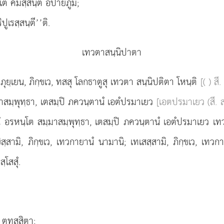
เต คมิสฺสนฺติ อปายภูมึ;
ูเรสฺสนฺตี’’ติ.
เทวตาสนฺนิปาตา
ภุยฺเยน, ภิกฺขเว, ทสสุ โลกธาตูสุ เทวตา สนฺนิปติตา โหนฺติ
[( ) สี
ฺมาสมฺพุทฺธา, เตสมฺปิ ภควนฺตานํ เอตํปรมาเยว
[เอตปรมาเยว (สี. สฺ
นํ อรหนฺโต สมฺมาสมฺพุทฺธา, เตสมฺปิ ภควนฺตานํ เอตํปรมาเยว เทว
ตยิสฺสามิ, ภิกฺขเว, เทวกายานํ นามานิ; เทเสสฺสามิ, ภิกฺขเว, เทว
ฺโสสุํ.
 ตทสฺสิตา;