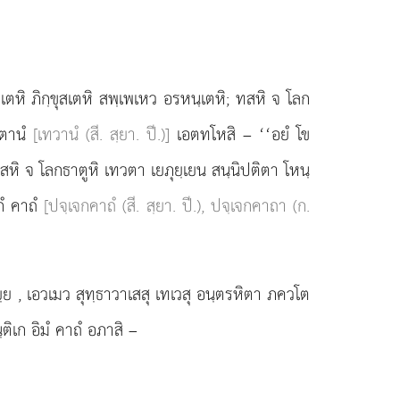
ฺเตหิ ภิกฺขุสเตหิ สพฺเพเหว อรหนฺเตหิ; ทสหิ จ โลก
วตานํ
[เทวานํ (สี. สฺยา. ปี.)]
เอตทโหสิ – ‘‘อยํ โข
ทสหิ จ โลกธาตูหิ เทวตา เยภุยฺเยน สนฺนิปติตา โหนฺ
กํ คาถํ
[ปจฺเจกคาถํ (สี. สฺยา. ปี.), ปจฺเจกคาถา (ก.
ยฺย
, เอวเมว สุทฺธาวาเสสุ เทเวสุ อนฺตรหิตา ภควโต
ติเก อิมํ คาถํ อภาสิ –