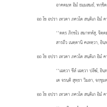
อาคตมฺห
อิมํ ธมฺมสมยํ, ทกฺขิ
อถ โข อปรา เทวตา ภควโต สนฺติเก อิมํ ค
‘‘ตตฺร ภิกฺขโว สมาทหํสุ, จิตฺตม
สารถีว เนตฺตานิ คเหตฺวา, อินฺท
อถ
โข อปรา เทวตา ภควโต สนฺติเก อิมํ ค
‘‘เฉตฺวา ขีลํ เฉตฺวา ปลิฆํ, อินฺ
เต จรนฺติ สุทฺธา วิมลา, จกฺขุม
อถ
โข อปรา เทวตา ภควโต สนฺติเก อิมํ ค