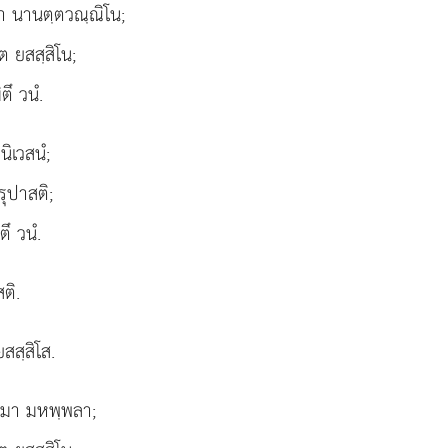
า นานตฺตวณฺณิโน;
ต ยสสฺสิโน;
ิตึ วนํ.
นิเวสนํ;
รุปาสติ;
ึ วนํ.
ติ.
สสฺสิโส.
ามา มหพฺพลา;