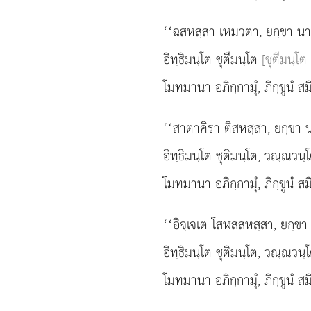
‘‘ฉสหสฺสา เหมวตา, ยกฺขา นา
อิทฺธิมนฺโต ชุตีมนฺโต
[ชุตีมนฺโต (
โมทมานา อภิกฺกามุํ, ภิกฺขูนํ สมิ
‘‘สาตาคิรา ติสหสฺสา, ยกฺขา 
อิทฺธิมนฺโต ชุติมนฺโต, วณฺณวนฺโ
โมทมานา อภิกฺกามุํ, ภิกฺขูนํ สมิ
‘‘อิจฺเจเต
โสฬสสหสฺสา, ยกฺขา
อิทฺธิมนฺโต ชุติมนฺโต, วณฺณวนฺโ
โมทมานา อภิกฺกามุํ, ภิกฺขูนํ สมิ