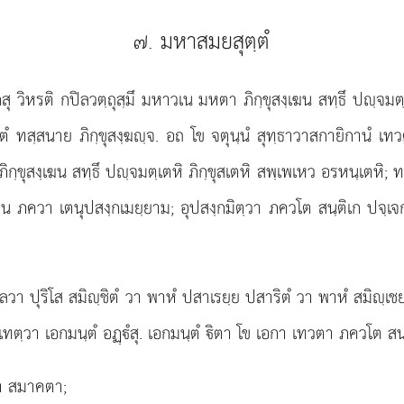
๗. มหาสมยสุตฺตํ
กสุ วิหรติ กปิลวตฺถุสฺมึ มหาวเน มหตา ภิกฺขุสงฺเฆน สทฺธึ ปฺจมต
ตํ ทสฺสนาย ภิกฺขุสงฺฆฺจ. อถ โข จตุนฺนํ สุทฺธาวาสกายิกานํ เท
ิกฺขุสงฺเฆน สทฺธึ ปฺจมตฺเตหิ ภิกฺขุสเตหิ สพฺเพเหว อรหนฺเตหิ; 
 เยน ภควา เตนุปสงฺกเมยฺยาม; อุปสงฺกมิตฺวา ภควโต สนฺติเก ปจฺเจ
า ปุริโส สมิฺชิตํ วา พาหํ ปสาเรยฺย ปสาริตํ วา พาหํ สมิฺเช
ทตฺวา เอกมนฺตํ อฏฺํสุ. เอกมนฺตํ ิตา โข เอกา เทวตา ภควโต สนฺ
า สมาคตา;