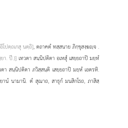
. อิโปตฺถเกสุ นตฺถิ]
, ตถาคตํ ทสฺสนาย ภิกฺขุสงฺฆฺจ
.
ยา. ปี.)]
เทวตา สนฺนิปติตา อเหสุํ เสยฺยถาปิ มยฺหํ
ตา สนฺนิปติตา ภวิสฺสนฺติ เสยฺยถาปิ มยฺหํ เอตรหิ.
กายานํ นามานิ. ตํ สุณาถ, สาธุกํ มนสิกโรถ, ภาสิสฺ