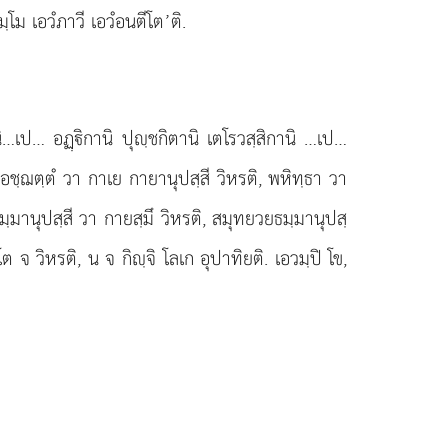
ฺโม เอวํภาวี เอวํอนตีโต’ติ.
นิ…เป… อฏฺิกานิ ปุฺชกิตานิ เตโรวสฺสิกานิ
…เป…
ิ อชฺฌตฺตํ วา กาเย กายานุปสฺสี วิหรติ, พหิทฺธา วา
ธมฺมานุปสฺสี วา กายสฺมึ วิหรติ, สมุทยวยธมฺมานุปสฺ
 จ วิหรติ, น จ กิฺจิ โลเก อุปาทิยติ. เอวมฺปิ โข,