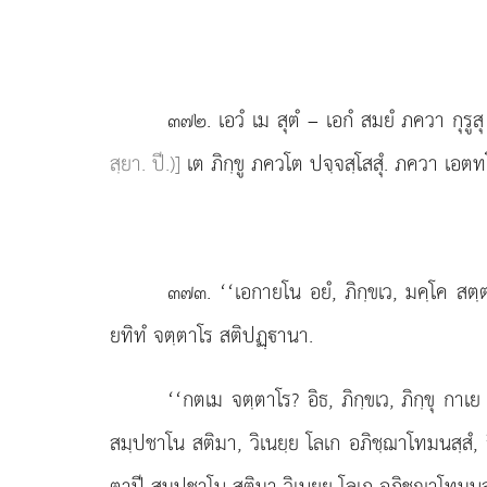
๓๗๒
. เอวํ
เม
สุตํ – เอกํ สมยํ ภควา กุรูส
สฺยา. ปี.)]
เต ภิกฺขู ภควโต ปจฺจสฺโสสุํ. ภควา เอต
๓๗๓
. ‘‘เอกายโน อยํ, ภิกฺขเว, มคฺโค สต
ยทิทํ จตฺตาโร สติปฏฺานา.
‘‘กตเม จตฺตาโร? อิธ, ภิกฺขเว, ภิกฺขุ กา
สมฺปชาโน สติมา, วิเนยฺย โลเก อภิชฺฌาโทมนสฺสํ, จ
ตาปี สมฺปชาโน สติมา วิเนยฺย โลเก อภิชฺฌาโทมนสฺ