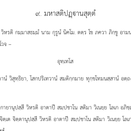
๙. มหาสติปฏฺานสุตฺตํ
ุ วิหรติ กมฺมาสธมฺมํ นาม กุรูนํ นิคโม. ตตฺร โข ภควา ภิกฺขู อามน
ทโวจ –
อุทฺเทโส
ฺตานํ วิสุทฺธิยา, โสกปริเทวานํ สมติกฺกมาย ทุกฺขโทมนสฺสานํ อตฺ
เย กายานุปสฺสี วิหรติ อาตาปี สมฺปชาโน สติมา วิเนยฺย โลเก อภิช
ิตฺเต จิตฺตานุปสฺสี วิหรติ อาตาปี สมฺปชาโน สติมา วิเนยฺย โลเก
สํ.