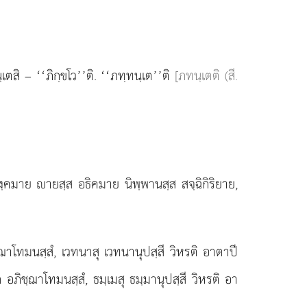
ฺเตสิ – ‘‘ภิกฺขโว’’ติ. ‘‘ภทฺทนฺเต’’ติ
[ภทนฺเตติ (สี.
ถงฺคมาย ายสฺส อธิคมาย นิพฺพานสฺส สจฺฉิกิริยาย,
ฺฌาโทมนสฺสํ, เวทนาสุ เวทนานุปสฺสี วิหรติ อาตาปี
 อภิชฺฌาโทมนสฺสํ, ธมฺเมสุ ธมฺมานุปสฺสี วิหรติ อา