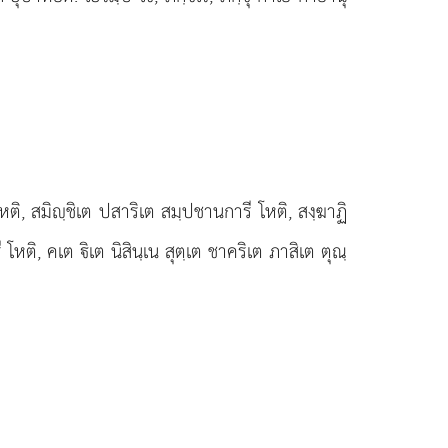
 โหติ, สมิฺชิเต ปสาริเต สมฺปชานการี โหติ, สงฺฆาฏิ
หติ, คเต ิเต นิสินฺเน สุตฺเต ชาคริเต ภาสิเต ตุณฺ