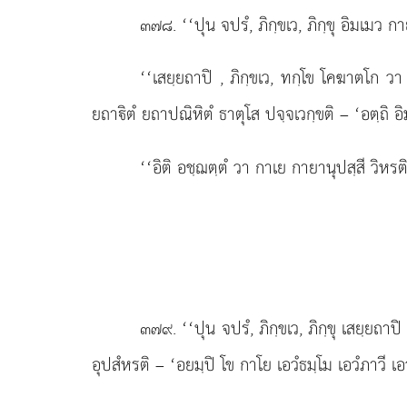
๓๗๘
. ‘‘ปุน จปรํ, ภิกฺขเว, ภิกฺขุ อิมเมว 
‘‘เสยฺยถาปิ
, ภิกฺขเว, ทกฺโข โคฆาตโก ว
ยถาิตํ ยถาปณิหิตํ ธาตุโส ปจฺจเวกฺขติ – ‘อตฺถิ อ
‘‘อิติ อชฺฌตฺตํ วา กาเย กายานุปสฺสี วิห
๓๗๙
. ‘‘ปุน
จปรํ, ภิกฺขเว, ภิกฺขุ เสยฺยถา
อุปสํหรติ – ‘อยมฺปิ โข กาโย เอวํธมฺโม เอวํภาวี เอ